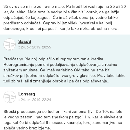
35 evrov se mi ne zdi ravno malo. Pa kredit bi vzel raje na 25 ali 30
let, če lahko. Moja teza je vedno bila čim nižji obrok, da ga lažje
odplačuješ, če kaj zagusti. Če imaš višek denarja, vedno lahko
predčasno odplačaš. Čeprav bi jaz višek investiral v kaj bolj
donosnega, kredit bi pa pustil, ker je tako nizka obrestna mera.
SasoS
::
24. okt 2019, 20:55
Predčasno (delno) odplačilo ni reprogramiranje kredita.
Reprogramiranje pomeni podaljševanje odplačevanja z recimo
znižanjem anuitete. Če imaš variablno OM tako ne sme biti
stroškov pri (delnem) odplačilu, vse gre v glavnico. Prav tako lahko
tudi zbiraš, ali ti zmanjšuje obrok ali pa čas odplačevanja...
Lonsarg
::
24. okt 2019, 22:24
Stroški predcasnega so tudi pri fiksni zanemarljivi. Do 10k na leto
je vedno zastonj, nad tem zneskom pa zgolj 1%, kar je ekvivalent
tega kot če bi odplačal 6 mesecev kasneje, torej zanemarljivo, se
splača vedno brez izjeme.