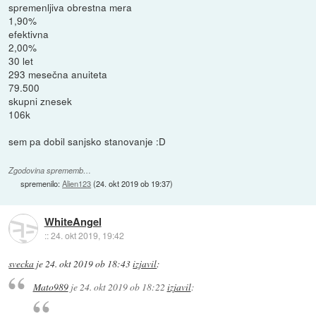
spremenljiva obrestna mera
1,90%
efektivna
2,00%
30 let
293 mesečna anuiteta
79.500
skupni znesek
106k
sem pa dobil sanjsko stanovanje :D
Zgodovina sprememb…
spremenilo:
Alien123
(
24. okt 2019 ob 19:37
)
WhiteAngel
::
24. okt 2019, 19:42
svecka
je
24. okt 2019 ob 18:43
izjavil
:
Mato989
je
24. okt 2019 ob 18:22
izjavil
: