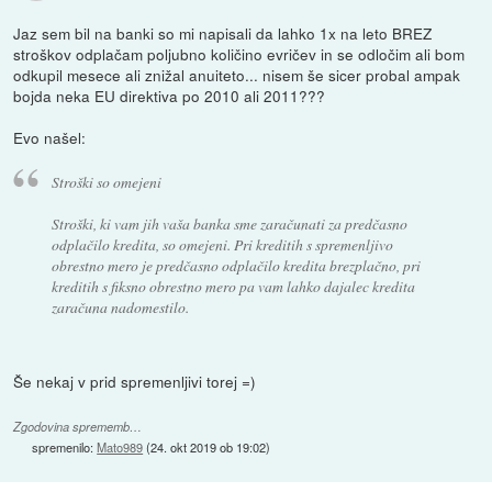
Jaz sem bil na banki so mi napisali da lahko 1x na leto BREZ
stroškov odplačam poljubno količino evričev in se odločim ali bom
odkupil mesece ali znižal anuiteto... nisem še sicer probal ampak
bojda neka EU direktiva po 2010 ali 2011???
Evo našel:
Stroški so omejeni
Stroški, ki vam jih vaša banka sme zaračunati za predčasno
odplačilo kredita, so omejeni. Pri kreditih s spremenljivo
obrestno mero je predčasno odplačilo kredita brezplačno, pri
kreditih s fiksno obrestno mero pa vam lahko dajalec kredita
zaračuna nadomestilo.
Še nekaj v prid spremenljivi torej =)
Zgodovina sprememb…
spremenilo:
Mato989
(
24. okt 2019 ob 19:02
)