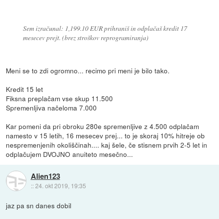
Sem izračunal: 1,199.10 EUR prihraniš in odplačaš kredit 17
mesecev prejt. (brez stroškov reprogramiranja)
Meni se to zdi ogromno... recimo pri meni je bilo tako.
Kredit 15 let
Fiksna preplačam vse skup 11.500
Spremenljiva načeloma 7.000
Kar pomeni da pri obroku 280e spremenljive z 4.500 odplačam
namesto v 15 letih, 16 mesecev prej... to je skoraj 10% hitreje ob
nespremenjenih okoliščinah.... kaj šele, če stisnem prvih 2-5 let in
odplačujem DVOJNO anuiteto mesečno...
Alien123
::
24. okt 2019, 19:35
jaz pa sn danes dobil