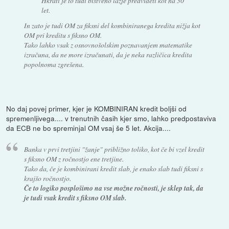
Hkrati je to tudi bistveno lažje predvideti kot na 30
let.
In zato je tudi OM za fiksni del kombiniranega kredita nižja kot
OM pri kreditu s fiksno OM.
Tako lahko vsak z osnovnošolskim poznavanjem matematike
izračuna, da ne more izračunati, da je neka različica kredita
popolnoma zgrešena.
No daj povej primer, kjer je KOMBINIRAN kredit boljši od
spremenljivega.... v trenutnih časih kjer smo, lahko predpostaviva
da ECB ne bo spreminjal OM vsaj še 5 let. Akcija....
Banka v prvi tretjini "žanje" približno toliko, kot če bi vzel kredit
s fiksno OM z ročnostjo ene tretjine.
Tako da, če je kombinirani kredit slab, je enako slab tudi fiksni s
krajšo ročnostjo.
Če to logiko posplošimo na vse možne ročnosti, je sklep tak, da
je tudi vsak kredit s fiksno OM slab.