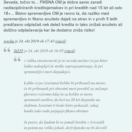
Seveda, točno to... FIKSNA OM je dobra samo zaradi
nediscipliniranih kreditojemalcev in pri kreditih nad 15 let ali celo
18+... Bistvo spremenljive OM je ravno ta, da razliko med
spremenljivo in fiksno anuiteto daješ na stran in v prvih 5 letih
predčasno odplačaš nek delež kredita in tako znižaš anuiteto ali
dolžino odplačevanja kar še dodatno zniža riziko!
svecka
je
24. okt 2019 ob 17:43
izjavil
:
St235
je
24. okt 2019 ob 16:05
izjavil
:
z vidika enostavnosti je to seveda možno (si pa hitro
lahko nakoplješ še stoške reprogramiranja, ki pri
spremenljivi meri dopadejo).
Lahko si pa izračunaš koliko bi prihranil na mesec,
če bi prihranek pri obrestni meri porabil za znižanje
glavnice oziroma kdaj in za koliko se mora
spremenit euribor, da boš na 20 let dejansko na
slabšem. Izračuni ti bodo hitro pokazali, zakaj
banke tako rade pojujajo fiksno obrstno.
Je pares, da ljudem ki so jemali kredite v švicarjih
in potem na veliko jokali, doživljensko ne bi dovolil