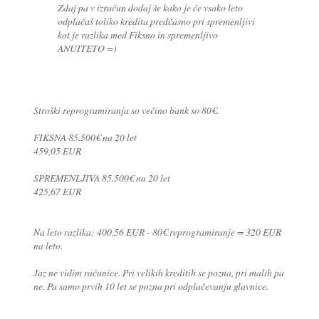
Zdaj pa v izračun dodaj še kako je če vsako leto
odplačaš toliko kredita predčasno pri spremenljivi
kot je razlika med Fiksno in spremenljivo
ANUITETO =)
Stroški reprogramiranja so večino bank so 80€.
FIKSNA 85.500€ na 20 let
459,05 EUR
SPREMENLJIVA 85.500€ na 20 let
425,67 EUR
Na leto razlika: 400,56 EUR - 80€ reprogramiranje = 320 EUR
na leto.
Jaz ne vidim računice. Pri velikih kreditih se pozna, pri malih pa
ne. Pa samo prvih 10 let se pozna pri odplačevanju glavnice.