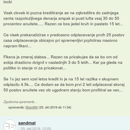
tocki
Vsak clovek ki pozna kreditiranje se ne zqkreditira do zadnjega
centa razpolozljivega denarja ampak si pusti lufta vsaj 30 do 50
procentov anuitete..... Razen ce bos jedel kruh in pasteto 15 let...
Ce visek prekanaliziras v predcasno odplacevanje prvih 25 postov
casa odplacevanja obicajno pri spremenljivi prpfotiras masivno
napram fiksni...
Fiksna je zmeraj slabsa... Razen ce pricakujes da se bo om od
ecbja drasticno dvignil v naslednjih 3 do 5 letih... Kar pa glede na
politiko in stanje ni za pricakovat...
Se 1x jaz sem vzel letos kredit in je na 15 let razlika v skupnem
odplacilu 4.5k.... Ce dodam se da bom prvi 2 leti odplaceval skoraj
50 postov anuitete vec ob ugpdnem stanju bom profitiral se vec...
Zgodovina sprememb…
spremenilo:
Mato989
(
25. okt 2019 ob 11:34
)
sandmat
::
25. okt 2019, 12:05