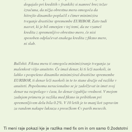
dogajalo pri kreditih v frankih) si namreč brez težav
izračuna, da nižja obrestna mera omogoča da
hitrejšo dinamiko poplačil s čimer minimizira
tveganje drastične spremembe EURIBOR. Zato tudi
nasvet, ki je bil omenjen v tej temi, da ne vzameš
kredita z spremenljivo obrestno mero, če nisi
sposoben odplačevat enakega kredita z fiksno mero,
ni slab.
Bullshit. Fiksna mera ti omogoča minimiziranje tveganja za
malenkost višjo anuiteto. Če imaš denar, ki ti leži naokoli, in
lahko s pospešeno dinamiko minimiziraš drastične spremembe
EURIBOR, ti denar leži naokoli in te to stane dražje od razlike v
anuiteti. Popolnoma neracionalno se je zadolževat in imet svoj
denar na razpolago v času, ko denar izgublja vrednost. V mojem
zadnjem primeru je razlika med fiksno in pribitkom pri
spremenljivem delu bila 0.2%. V 10 letih je to manj kot zapravim
za random nakupe luksuza s presežkom € v parih mesecih.
Ti meni raje pokazi kje je razlika med fix om in om samo 0.2odstotni