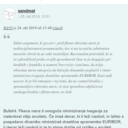
sandmat
::
25. okt 2019, 10:31
St235
je
24. okt 2019 ob 13:49
izjavil
:
Edini argument, ki govori v prid fiksne obrestne mere je
nediscipliniranost posameznika, ker si na ta način zabetonira
mesečni obrok in ne rabi razmišljat. Racionalen potrošnik, ki se
ni zakreditiral preko svojih sposobnosti (kar se je dogajalo pri
kreditih v frankih) si namreč brez težav izračuna, da nižja
obrestna mera omogoča da hitrejšo dinamiko poplačil s čimer
minimizira tveganje drastične spremembe EURIBOR. Zato tudi
nasvet, ki je bil omenjen v tej temi, da ne vzameš kredita z
spremenljivo obrestno mero, če nisi sposoben odplačevat
enakega kredita z fiksno mero, ni slab.
Bullshit. Fiksna mera ti omogoča minimiziranje tveganja za
malenkost višjo anuiteto. Če imaš denar, ki ti leži naokoli, in lahko s
pospešeno dinamiko minimiziraš drastične spremembe EURIBOR,
ti denar leži naokoli in te to stane dražje od razlike v anuiteti.