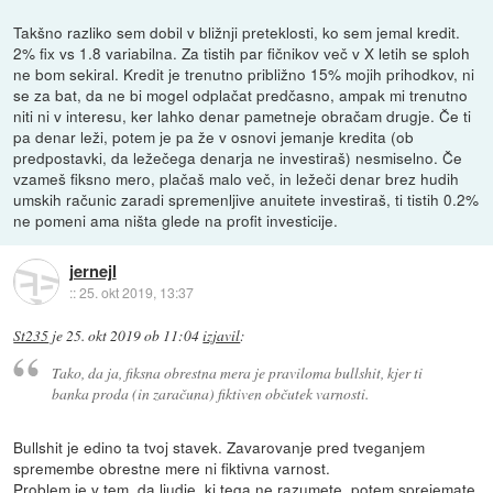
Takšno razliko sem dobil v bližnji preteklosti, ko sem jemal kredit.
2% fix vs 1.8 variabilna. Za tistih par fičnikov več v X letih se sploh
ne bom sekiral. Kredit je trenutno približno 15% mojih prihodkov, ni
se za bat, da ne bi mogel odplačat predčasno, ampak mi trenutno
niti ni v interesu, ker lahko denar pametneje obračam drugje. Če ti
pa denar leži, potem je pa že v osnovi jemanje kredita (ob
predpostavki, da ležečega denarja ne investiraš) nesmiselno. Če
vzameš fiksno mero, plačaš malo več, in ležeči denar brez hudih
umskih računic zaradi spremenljive anuitete investiraš, ti tistih 0.2%
ne pomeni ama ništa glede na profit investicije.
jernejl
::
25. okt 2019, 13:37
St235
je
25. okt 2019 ob 11:04
izjavil
:
Tako, da ja, fiksna obrestna mera je praviloma bullshit, kjer ti
banka proda (in zaračuna) fiktiven občutek varnosti.
Bullshit je edino ta tvoj stavek. Zavarovanje pred tveganjem
spremembe obrestne mere ni fiktivna varnost.
Problem je v tem, da ljudje, ki tega ne razumete, potem sprejemate