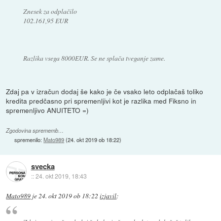
Znesek za odplačilo
102.161,95 EUR
Razlika vsega 8000EUR. Se ne splača tveganje zame.
Zdaj pa v izračun dodaj še kako je če vsako leto odplačaš toliko
kredita predčasno pri spremenljivi kot je razlika med Fiksno in
spremenljivo ANUITETO =)
Zgodovina sprememb…
spremenilo:
Mato989
(
24. okt 2019 ob 18:22
)
svecka
::
24. okt 2019, 18:43
Mato989
je
24. okt 2019 ob 18:22
izjavil
: