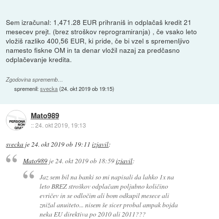
Sem izračunal: 1,471.28 EUR prihraniš in odplačaš kredit 21
mesecev prejt. (brez stroškov reprogramiranja) , če vsako leto
vložiš razliko 400,56 EUR, ki pride, če bi vzel s spremenljivo
namesto fiskne OM in ta denar vložil nazaj za predčasno
odplačevanje kredita.
Zgodovina sprememb…
spremenil:
svecka
(
24. okt 2019 ob 19:15
)
Mato989
::
24. okt 2019, 19:13
svecka
je
24. okt 2019 ob 19:11
izjavil
:
Mato989
je
24. okt 2019 ob 18:59
izjavil
:
Jaz sem bil na banki so mi napisali da lahko 1x na
leto BREZ stroškov odplačam poljubno količino
evričev in se odločim ali bom odkupil mesece ali
znižal anuiteto... nisem še sicer probal ampak bojda
neka EU direktiva po 2010 ali 2011???