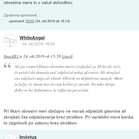
obrestna mera in v valuti dohodkov.
Zgodovina sprememb…
spremenil:
St235
(
24. okt 2019 ob 16:14
)
WhiteAngel
::
24. okt 2019, 16:09
Spock83
je
24. okt 2019 ob 15:58
izjavil
:
Ali pa vzameš fiksno obrestno mero (čegledaš za 20 let ali več),
če prideš do denarja pač odplačaš nekaj glavnice. Ali skrajšaš
čas odplačevanja ali obrok. Obresti so definitivno manjše. Meni
je lažje, če imam mir in vem koliko je znesek. Na tako dolgo
dobo se bo definitnivo še inflacija povečala.
Pri fiksni obrestni meri običajno ne moraš odplačati glavnice ali
skrajšati čas odplačevanja brez stroškov. Pri variabilni mora banka
to zagotoviti po zakonu brez stroškov.
Invictus