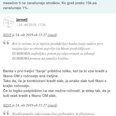
mesečno ti ne zaračunajo stroškov. Ko greš preko 10k pa
zaračunajo 1%.
jernejl
::
24. okt 2019, 17:34
St235
je
24. okt 2019 ob 15:27
izjavil
:
Kot že rečeno, to je tipičen produkt kjer banka žanje sadove prve
tretjine kjer so obresti najvišje (in hkrati predvidljivost
EURIBORJA najboljša), potem pa odgovornost za nihanje
EURIBORA prenese na jemalca kredita.
Banka v prvi tretjini "žanje" približno toliko, kot če bi vzel kredit s
fiksno OM z ročnostjo ene tretjine.
Tako da, če je kombinirani kredit slab, je enako slab tudi fiksni s
krajšo ročnostjo.
Če to logiko posplošimo na vse možne ročnosti, je sklep tak, da je
tudi vsak kredit s fiksno OM slab.
St235
je
24. okt 2019 ob 15:27
izjavil
:
Kreditojemalec tako ostane brez prihrankov, ki jih prinese