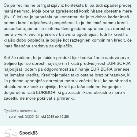
Če pa recimo ne bi trgal izjav iz konteksta bi pa tudi izpadel precej
manj neumno. Moja ocena zgrešenosti kombinirane obrestne mere
(fix 10 let) se je nanašala na komentar, da je to dobro kadar imaš
namen kredit odplačevat pospešeno. In ja, če imaš namen kredit
pospešeno, potem je matematično gledano spremenljiva obrestna
mera v veliki večini primerov bistveno ugodnejša. Tudi fix kredit s
krajšo dobo odplačila je boljše kot raztegnjen kombiniran kredit, če
imaš finančna sredstva za odplačilo.
Kot že rečeno, to je tipičen produkt kjer banka žanje sadove prve
tretjine kjer so obresti najvišje (in hkrati predvidljivost EURIBORJA
najboljša), potem pa odgovornost za nihanje EURIBORA prenese
na jemalca kredita. Kreditojemalec tako ostane brez prihrankov, ki
jih prinese ugodnješa obrestna mera v začetni fazi, ko so obresti v
absolutnem znesku najvišje, hkrati pa faše celotno tveganjen
dolgoročne rasti EURIBOR, ki ga zaradi fiksne obrestne mere v
začetku ne more pokrivat s prihranki.
Zgodovina sprememb…
spremenil:
St235
(
24. okt 2019 ob 15:28
)
Spock83