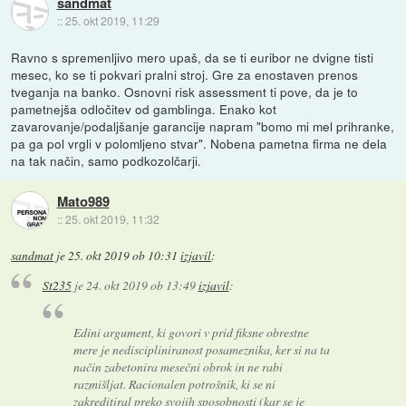
sandmat
::
25. okt 2019, 11:29
Ravno s spremenljivo mero upaš, da se ti euribor ne dvigne tisti
mesec, ko se ti pokvari pralni stroj. Gre za enostaven prenos
tveganja na banko. Osnovni risk assessment ti pove, da je to
pametnejša odločitev od gamblinga. Enako kot
zavarovanje/podaljšanje garancije napram "bomo mi mel prihranke,
pa ga pol vrgli v polomljeno stvar". Nobena pametna firma ne dela
na tak način, samo podkozolčarji.
Mato989
::
25. okt 2019, 11:32
sandmat
je
25. okt 2019 ob 10:31
izjavil
:
St235
je
24. okt 2019 ob 13:49
izjavil
:
Edini argument, ki govori v prid fiksne obrestne
mere je nediscipliniranost posameznika, ker si na ta
način zabetonira mesečni obrok in ne rabi
razmišljat. Racionalen potrošnik, ki se ni
zakreditiral preko svojih sposobnosti (kar se je