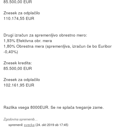
85.500,00 EUR
Znesek za odplačilo
110.174,55 EUR
Drugi izračun za spremenljivo obrestno mero:
1,93% Efektivna obr. mera
1,80% Obrestna mera (spremenljiva, izračun če bo Euribor
-0,40%)
Znesek kredita:
85.500,00 EUR
Znesek za odplačilo
102.161,95 EUR
Razlika vsega 8000EUR. Se ne splača tveganje zame.
Zgodovina sprememb…
spremenil:
svecka
(
24. okt 2019 ob 17:45
)