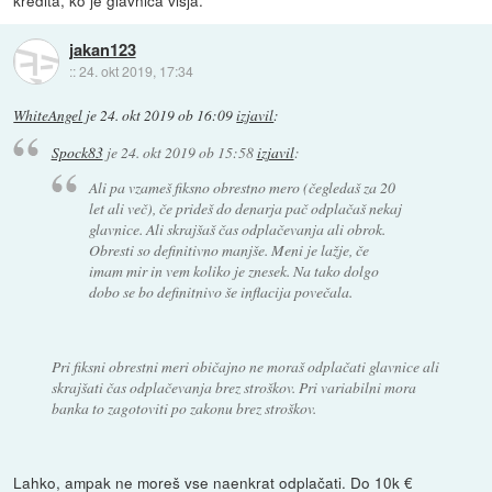
kredita, ko je glavnica višja.
jakan123
::
24. okt 2019, 17:34
WhiteAngel
je
24. okt 2019 ob 16:09
izjavil
:
Spock83
je
24. okt 2019 ob 15:58
izjavil
:
Ali pa vzameš fiksno obrestno mero (čegledaš za 20
let ali več), če prideš do denarja pač odplačaš nekaj
glavnice. Ali skrajšaš čas odplačevanja ali obrok.
Obresti so definitivno manjše. Meni je lažje, če
imam mir in vem koliko je znesek. Na tako dolgo
dobo se bo definitnivo še inflacija povečala.
Pri fiksni obrestni meri običajno ne moraš odplačati glavnice ali
skrajšati čas odplačevanja brez stroškov. Pri variabilni mora
banka to zagotoviti po zakonu brez stroškov.
Lahko, ampak ne moreš vse naenkrat odplačati. Do 10k €