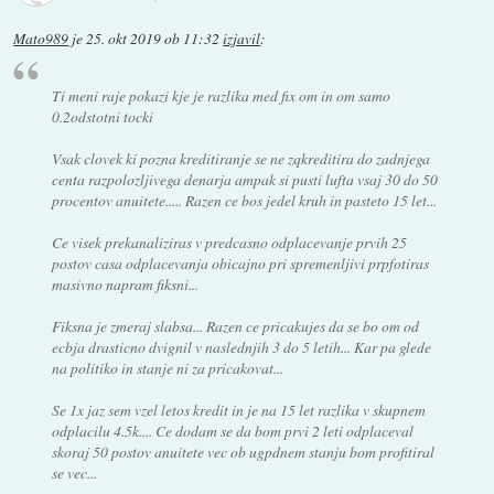
Mato989
je
25. okt 2019 ob 11:32
izjavil
:
Ti meni raje pokazi kje je razlika med fix om in om samo
0.2odstotni tocki
Vsak clovek ki pozna kreditiranje se ne zqkreditira do zadnjega
centa razpolozljivega denarja ampak si pusti lufta vsaj 30 do 50
procentov anuitete..... Razen ce bos jedel kruh in pasteto 15 let...
Ce visek prekanaliziras v predcasno odplacevanje prvih 25
postov casa odplacevanja obicajno pri spremenljivi prpfotiras
masivno napram fiksni...
Fiksna je zmeraj slabsa... Razen ce pricakujes da se bo om od
ecbja drasticno dvignil v naslednjih 3 do 5 letih... Kar pa glede
na politiko in stanje ni za pricakovat...
Se 1x jaz sem vzel letos kredit in je na 15 let razlika v skupnem
odplacilu 4.5k.... Ce dodam se da bom prvi 2 leti odplaceval
skoraj 50 postov anuitete vec ob ugpdnem stanju bom profitiral
se vec...