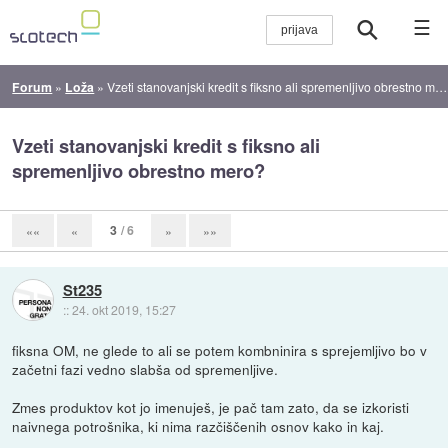
☰
Forum
»
Loža
»
Vzeti stanovanjski kredit s fiksno ali spremenljivo obrestno mero?
Vzeti stanovanjski kredit s fiksno ali
spremenljivo obrestno mero?
3
/ 6
««
«
»
»»
St235
::
24. okt 2019, 15:27
fiksna OM, ne glede to ali se potem kombninira s sprejemljivo bo v
začetni fazi vedno slabša od spremenljive.
Zmes produktov kot jo imenuješ, je pač tam zato, da se izkoristi
naivnega potrošnika, ki nima razčiščenih osnov kako in kaj.