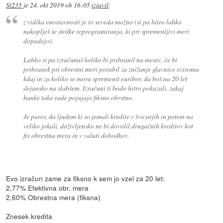
St235
je
24. okt 2019 ob 16:05
izjavil
:
z vidika enostavnosti je to seveda možno (si pa hitro lahko
nakoplješ še stoške reprogramiranja, ki pri spremenljivi meri
dopadejo).
Lahko si pa izračunaš koliko bi prihranil na mesec, če bi
prihranek pri obrestni meri porabil za znižanje glavnice oziroma
kdaj in za koliko se mora spremenit euribor, da boš na 20 let
dejansko na slabšem. Izračuni ti bodo hitro pokazali, zakaj
banke tako rade pojujajo fiksno obrstno.
Je pares, da ljudem ki so jemali kredite v švicarjih in potem na
veliko jokali, doživljensko ne bi dovolil drugačnih kreditov kot
fix obrestna mera in v valuti dohodkov.
Evo izračun zame za fiksno k sem jo vzel za 20 let:
2,77% Efektivna obr. mera
2,60% Obrestna mera (fiksna)
Znesek kredita