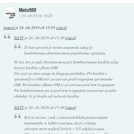
Mato989
::
24. okt 2019, 18:22
jernejl
je
24. okt 2019 ob 15:03
izjavil
:
St235
je
24. okt 2019 ob 13:49
izjavil
:
To kar govoriš je ravno argument zakaj je
kombinirana obrestna mera popolnoma zgrešena.
Ni res, ker je tudi obrestna mera pri kombiniranem kreditu nižja
kot pri kreditu s fiksno OM.
Gre pač za zmes enega in drugega produkta. Pri kreditu s
spremenljivo OM nisi zavarovan pred tveganjem spremembe
OM. Pri kreditu s fiksno OM si zavarovan pred tem tveganjem.
Pri kombiniranem pa si pred tem tveganjem zavarovan za neko
obdobje, ki je krajše od ročnosti kredita.
St235
je
24. okt 2019 ob 13:49
izjavil
:
Kot že rečeno, vsak z osnovnošolskim poznavanjem
matematike si lahko izračuna, da je zvišanje
obrestne mere najbolj boleče v 1/3 odplačevanja.