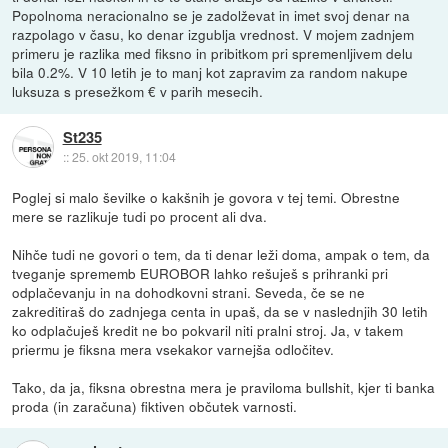
Popolnoma neracionalno se je zadolževat in imet svoj denar na
razpolago v času, ko denar izgublja vrednost. V mojem zadnjem
primeru je razlika med fiksno in pribitkom pri spremenljivem delu
bila 0.2%. V 10 letih je to manj kot zapravim za random nakupe
luksuza s presežkom € v parih mesecih.
St235
::
25. okt 2019, 11:04
Poglej si malo ševilke o kakšnih je govora v tej temi. Obrestne
mere se razlikuje tudi po procent ali dva.
Nihče tudi ne govori o tem, da ti denar leži doma, ampak o tem, da
tveganje sprememb EUROBOR lahko rešuješ s prihranki pri
odplačevanju in na dohodkovni strani. Seveda, če se ne
zakreditiraš do zadnjega centa in upaš, da se v naslednjih 30 letih
ko odplačuješ kredit ne bo pokvaril niti pralni stroj. Ja, v takem
priermu je fiksna mera vsekakor varnejša odločitev.
Tako, da ja, fiksna obrestna mera je praviloma bullshit, kjer ti banka
proda (in zaračuna) fiktiven občutek varnosti.