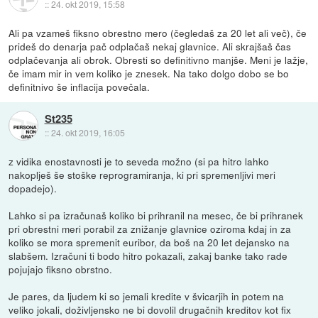
::
24. okt 2019, 15:58
Ali pa vzameš fiksno obrestno mero (čegledaš za 20 let ali več), če
prideš do denarja pač odplačaš nekaj glavnice. Ali skrajšaš čas
odplačevanja ali obrok. Obresti so definitivno manjše. Meni je lažje,
če imam mir in vem koliko je znesek. Na tako dolgo dobo se bo
definitnivo še inflacija povečala.
St235
::
24. okt 2019, 16:05
z vidika enostavnosti je to seveda možno (si pa hitro lahko
nakoplješ še stoške reprogramiranja, ki pri spremenljivi meri
dopadejo).
Lahko si pa izračunaš koliko bi prihranil na mesec, če bi prihranek
pri obrestni meri porabil za znižanje glavnice oziroma kdaj in za
koliko se mora spremenit euribor, da boš na 20 let dejansko na
slabšem. Izračuni ti bodo hitro pokazali, zakaj banke tako rade
pojujajo fiksno obrstno.
Je pares, da ljudem ki so jemali kredite v švicarjih in potem na
veliko jokali, doživljensko ne bi dovolil drugačnih kreditov kot fix