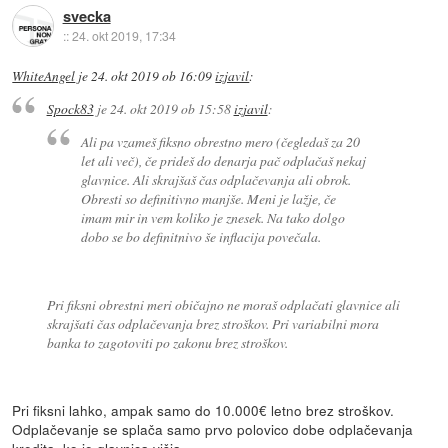
svecka
::
24. okt 2019, 17:34
WhiteAngel
je
24. okt 2019 ob 16:09
izjavil
:
Spock83
je
24. okt 2019 ob 15:58
izjavil
:
Ali pa vzameš fiksno obrestno mero (čegledaš za 20
let ali več), če prideš do denarja pač odplačaš nekaj
glavnice. Ali skrajšaš čas odplačevanja ali obrok.
Obresti so definitivno manjše. Meni je lažje, če
imam mir in vem koliko je znesek. Na tako dolgo
dobo se bo definitnivo še inflacija povečala.
Pri fiksni obrestni meri običajno ne moraš odplačati glavnice ali
skrajšati čas odplačevanja brez stroškov. Pri variabilni mora
banka to zagotoviti po zakonu brez stroškov.
Pri fiksni lahko, ampak samo do 10.000€ letno brez stroškov.
Odplačevanje se splača samo prvo polovico dobe odplačevanja