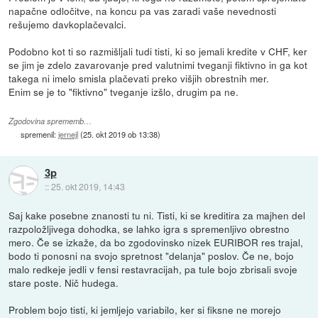
napačne odločitve, na koncu pa vas zaradi vaše nevednosti
rešujemo davkoplačevalci.
Podobno kot ti so razmišljali tudi tisti, ki so jemali kredite v CHF, ker
se jim je zdelo zavarovanje pred valutnimi tveganji fiktivno in ga kot
takega ni imelo smisla plačevati preko višjih obrestnih mer.
Enim se je to "fiktivno" tveganje izšlo, drugim pa ne.
Zgodovina sprememb…
spremenil:
jernejl
(
25. okt 2019 ob 13:38
)
3p
::
25. okt 2019, 14:43
Saj kake posebne znanosti tu ni. Tisti, ki se kreditira za majhen del
razpoložljivega dohodka, se lahko igra s spremenljivo obrestno
mero. Če se izkaže, da bo zgodovinsko nizek EURIBOR res trajal,
bodo ti ponosni na svojo spretnost "delanja" poslov. Če ne, bojo
malo redkeje jedli v fensi restavracijah, pa tule bojo zbrisali svoje
stare poste. Nič hudega.
Problem bojo tisti, ki jemljejo variabilo, ker si fiksne ne morejo