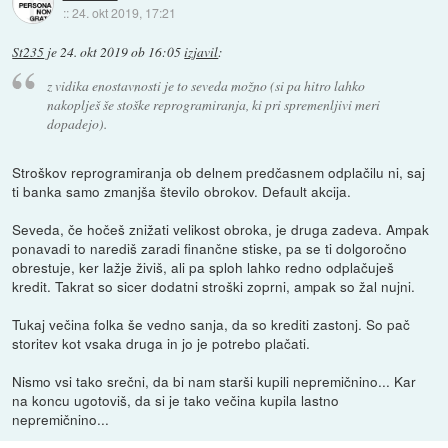
::
24. okt 2019, 17:21
St235
je
24. okt 2019 ob 16:05
izjavil
:
z vidika enostavnosti je to seveda možno (si pa hitro lahko
nakoplješ še stoške reprogramiranja, ki pri spremenljivi meri
dopadejo).
Stroškov reprogramiranja ob delnem predčasnem odplačilu ni, saj
ti banka samo zmanjša število obrokov. Default akcija.
Seveda, če hočeš znižati velikost obroka, je druga zadeva. Ampak
ponavadi to narediš zaradi finančne stiske, pa se ti dolgoročno
obrestuje, ker lažje živiš, ali pa sploh lahko redno odplačuješ
kredit. Takrat so sicer dodatni stroški zoprni, ampak so žal nujni.
Tukaj večina folka še vedno sanja, da so krediti zastonj. So pač
storitev kot vsaka druga in jo je potrebo plačati.
Nismo vsi tako srečni, da bi nam starši kupili nepremičnino... Kar
na koncu ugotoviš, da si je tako večina kupila lastno
nepremičnino...