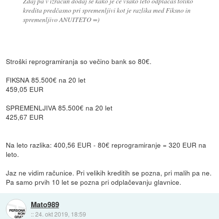
Zdaj pa v izračun dodaj še kako je če vsako leto odplačaš toliko
kredita predčasno pri spremenljivi kot je razlika med Fiksno in
spremenljivo ANUITETO =)
Stroški reprogramiranja so večino bank so 80€.
FIKSNA 85.500€ na 20 let
459,05 EUR
SPREMENLJIVA 85.500€ na 20 let
425,67 EUR
Na leto razlika: 400,56 EUR - 80€ reprogramiranje = 320 EUR na
leto.
Jaz ne vidim računice. Pri velikih kreditih se pozna, pri malih pa ne.
Pa samo prvih 10 let se pozna pri odplačevanju glavnice.
Mato989
::
24. okt 2019, 18:59