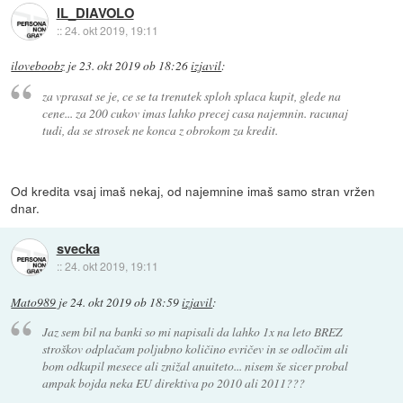
IL_DIAVOLO
::
24. okt 2019, 19:11
iloveboobz
je
23. okt 2019 ob 18:26
izjavil
:
za vprasat se je, ce se ta trenutek sploh splaca kupit, glede na
cene... za 200 cukov imas lahko precej casa najemnin. racunaj
tudi, da se strosek ne konca z obrokom za kredit.
Od kredita vsaj imaš nekaj, od najemnine imaš samo stran vržen
dnar.
svecka
::
24. okt 2019, 19:11
Mato989
je
24. okt 2019 ob 18:59
izjavil
:
Jaz sem bil na banki so mi napisali da lahko 1x na leto BREZ
stroškov odplačam poljubno količino evričev in se odločim ali
bom odkupil mesece ali znižal anuiteto... nisem še sicer probal
ampak bojda neka EU direktiva po 2010 ali 2011???