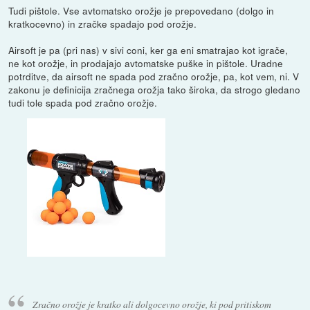
Tudi pištole. Vse avtomatsko orožje je prepovedano (dolgo in
kratkocevno) in zračke spadajo pod orožje.
Airsoft je pa (pri nas) v sivi coni, ker ga eni smatrajao kot igrače,
ne kot orožje, in prodajajo avtomatske puške in pištole. Uradne
potrditve, da airsoft ne spada pod zračno orožje, pa, kot vem, ni. V
zakonu je definicija zračnega orožja tako široka, da strogo gledano
tudi tole spada pod zračno orožje.
Zračno orožje je kratko ali dolgocevno orožje, ki pod pritiskom