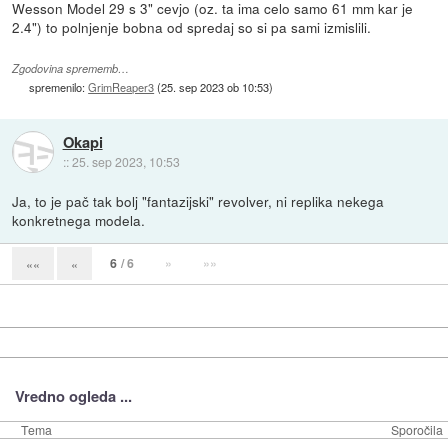
Wesson Model 29 s 3" cevjo (oz. ta ima celo samo 61 mm kar je
2.4") to polnjenje bobna od spredaj so si pa sami izmislili.
Zgodovina sprememb…
spremenilo:
GrimReaper3
(
25. sep 2023 ob 10:53
)
Okapi
::
25. sep 2023, 10:53
Ja, to je pač tak bolj "fantazijski" revolver, ni replika nekega
konkretnega modela.
6
/ 6
»
»»
««
«
Vredno ogleda ...
Tema
Sporočila