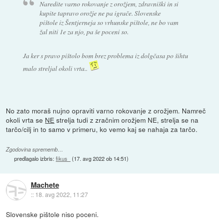
Naredite varno rokovanje z orožjem, zdravniški in si
kupite tapravo orožje ne pa igrače. Slovenske
pištole iz Šentjerneja so vrhunske pištole, ne bo vam
žal niti 1e za njo, pa še poceni so.
Ja ker s pravo pištolo bom brez problema iz dolgčasa po šihtu
malo streljal okoli vrta..
No zato moraš nujno opraviti varno rokovanje z orožjem. Namreč
okoli vrta se
NE
strelja tudi z zračnim orožjem NE, strelja se na
tarčo/cilj in to samo v primeru, ko vemo kaj se nahaja za tarčo.
Zgodovina sprememb…
predlagalo izbris:
fikus_
(
17. avg 2022 ob 14:51
)
Machete
::
18. avg 2022, 11:27
Slovenske pištole niso poceni.