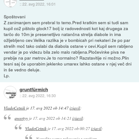
::
22. avg 2022, 16:01
Spoštovani
Z zanimanjem sem prebral to temo.Pred kratkim sem si tudi sam
kupil co2 pištolo glock17 bolj iz radovednosti kot kaj drugega za
tarčo do 10m je presenetljivo natančna strelja diabole in ima
ožljebljeno cev.Velika razlika je v bombicah pri nekateri že po par
strelih moč tako oslabi da diabola ostane v cevi.Kupil sem rabljeno
vendar je po videzu bila zelo malo rabljena.Pločevinke piva ne
prebije na par metrov.Je to normalno? Razstavitije ni možno.Plin
tesni saj če uporabim jeklenko umarex lahko ostane v njej več dni
in še vedno deluje.
Lp.
gruntfürmich
::
22. avg 2022, 16:30
VladoCetnik
je
17. avg 2022 ob 14:47
izjavil
:
qwertyy
je
17. avg 2022 ob 14:21
izjavil
:
VladoCetnik
je
17. avg 2022 ob 00:27
izjavil
:
Naredite varno rokovanje z orožjem,