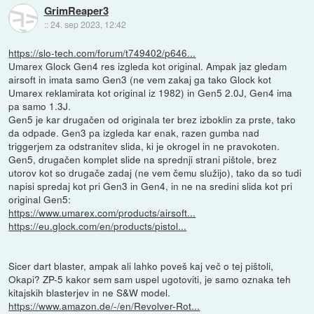
GrimReaper3
::
24. sep 2023, 12:42
https://slo-tech.com/forum/t749402/p646...
Umarex Glock Gen4 res izgleda kot original. Ampak jaz gledam
airsoft in imata samo Gen3 (ne vem zakaj ga tako Glock kot
Umarex reklamirata kot original iz 1982) in Gen5 2.0J, Gen4 ima
pa samo 1.3J.
Gen5 je kar drugačen od originala ter brez izboklin za prste, tako
da odpade. Gen3 pa izgleda kar enak, razen gumba nad
triggerjem za odstranitev slida, ki je okrogel in ne pravokoten.
Gen5, drugačen komplet slide na sprednji strani pištole, brez
utorov kot so drugače zadaj (ne vem čemu služijo), tako da so tudi
napisi spredaj kot pri Gen3 in Gen4, in ne na sredini slida kot pri
original Gen5:
https://www.umarex.com/products/airsoft...
https://eu.glock.com/en/products/pistol...
Sicer dart blaster, ampak ali lahko poveš kaj več o tej pištoli,
Okapi? ZP-5 kakor sem sam uspel ugotoviti, je samo oznaka teh
kitajskih blasterjev in ne S&W model.
https://www.amazon.de/-/en/Revolver-Rot...