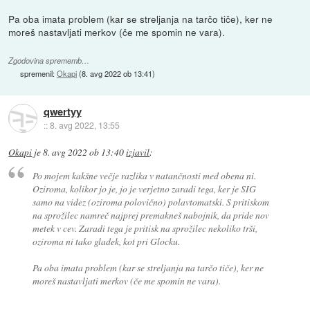
Pa oba imata problem (kar se streljanja na tarčo tiče), ker ne
moreš nastavljati merkov (če me spomin ne vara).
Zgodovina sprememb…
spremenil:
Okapi
(
8. avg 2022 ob 13:41
)
qwertyy
::
8. avg 2022, 13:55
Okapi
je
8. avg 2022 ob 13:40
izjavil
:
Po mojem kakšne večje razlika v natančnosti med obena ni.
Oziroma, kolikor jo je, jo je verjetno zaradi tega, ker je SIG
samo na videz (oziroma polovično) polavtomatski. S pritiskom
na sprožilec namreč najprej premakneš nabojnik, da pride nov
metek v cev. Zaradi tega je pritisk na sprožilec nekoliko trši,
oziroma ni tako gladek, kot pri Glocku.
Pa oba imata problem (kar se streljanja na tarčo tiče), ker ne
moreš nastavljati merkov (če me spomin ne vara).