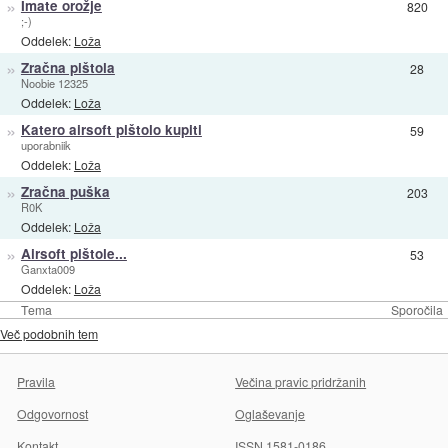
»
Imate orožje
820
;-)
Oddelek:
Loža
»
Zračna pištola
28
Noobie 12325
Oddelek:
Loža
»
Katero airsoft pištolo kupiti
59
uporabniik
Oddelek:
Loža
»
Zračna puška
203
R0K
Oddelek:
Loža
»
Airsoft pištole...
53
Ganxta009
Oddelek:
Loža
Tema
Sporočila
Več podobnih tem
Pravila
Večina pravic pridržanih
Odgovornost
Oglaševanje
Kontakt
ISSN 1581-0186