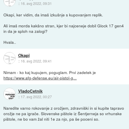
::
16. avg 2022, 09:31
Okapi, ker vidim, da imaš izkušnje s kupovanjem replik.
Ali imaš morda kakšno stran, kjer bi najceneje dobil Glock 17 gen4
in da je sploh na zalogi?
Hvala..
Okapi
::
16. avg 2022, 09:41
Nimam - ko kaj kupujem, poguglam. Prvi zadetek je
https://www.afg-defense.eu/air-pistol-g...
VladoCetnik
::
17. avg 2022, 00:27
Naredite varno rokovanje z orožjem, zdravniški in si kupite tapravo
orožje ne pa igrače. Slovenske pištole iz Šentjerneja so vrhunske
pištole, ne bo vam žal niti 1e za njo, pa še poceni so.