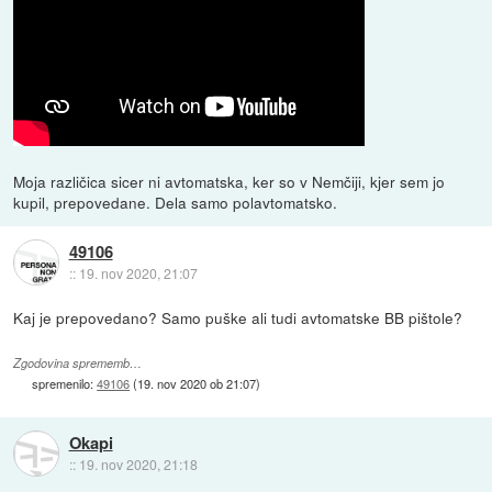
Moja različica sicer ni avtomatska, ker so v Nemčiji, kjer sem jo
kupil, prepovedane. Dela samo polavtomatsko.
49106
::
19. nov 2020, 21:07
Kaj je prepovedano? Samo puške ali tudi avtomatske BB pištole?
Zgodovina sprememb…
spremenilo:
49106
(
19. nov 2020 ob 21:07
)
Okapi
::
19. nov 2020, 21:18