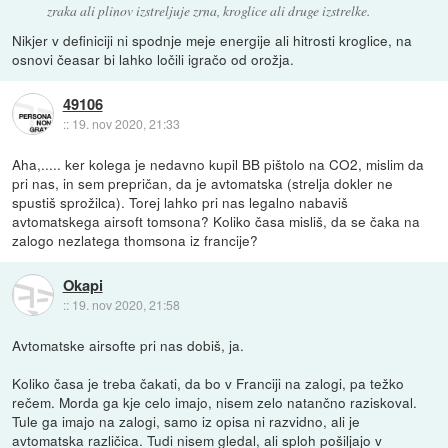
zraka ali plinov izstreljuje zrna, kroglice ali druge izstrelke.
Nikjer v definiciji ni spodnje meje energije ali hitrosti kroglice, na
osnovi čeasar bi lahko ločili igračo od orožja.
49106
::
19. nov 2020, 21:33
Aha,..... ker kolega je nedavno kupil BB pištolo na CO2, mislim da
pri nas, in sem prepričan, da je avtomatska (strelja dokler ne
spustiš sprožilca). Torej lahko pri nas legalno nabaviš
avtomatskega airsoft tomsona? Koliko časa misliš, da se čaka na
zalogo nezlatega thomsona iz francije?
Okapi
::
19. nov 2020, 21:58
Avtomatske airsofte pri nas dobiš, ja.
Koliko časa je treba čakati, da bo v Franciji na zalogi, pa težko
rečem. Morda ga kje celo imajo, nisem zelo natančno raziskoval.
Tule ga imajo na zalogi, samo iz opisa ni razvidno, ali je
avtomatska različica. Tudi nisem gledal, ali sploh pošiljajo v