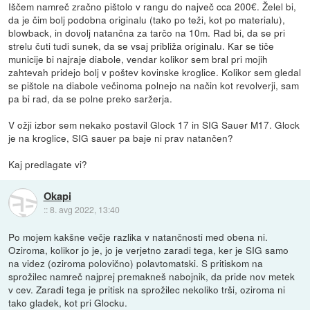
Iščem namreč zračno pištolo v rangu do največ cca 200€. Želel bi,
da je čim bolj podobna originalu (tako po teži, kot po materialu),
blowback, in dovolj natančna za tarčo na 10m. Rad bi, da se pri
strelu čuti tudi sunek, da se vsaj približa originalu. Kar se tiče
municije bi najraje diabole, vendar kolikor sem bral pri mojih
zahtevah pridejo bolj v poštev kovinske kroglice. Kolikor sem gledal
se pištole na diabole večinoma polnejo na način kot revolverji, sam
pa bi rad, da se polne preko saržerja.
V ožji izbor sem nekako postavil Glock 17 in SIG Sauer M17. Glock
je na kroglice, SIG sauer pa baje ni prav natančen?
Kaj predlagate vi?
Okapi
::
8. avg 2022, 13:40
Po mojem kakšne večje razlika v natančnosti med obena ni.
Oziroma, kolikor jo je, jo je verjetno zaradi tega, ker je SIG samo
na videz (oziroma polovično) polavtomatski. S pritiskom na
sprožilec namreč najprej premakneš nabojnik, da pride nov metek
v cev. Zaradi tega je pritisk na sprožilec nekoliko trši, oziroma ni
tako gladek, kot pri Glocku.