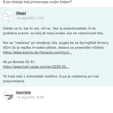
A pa obstaja bolj primernega mojim željam?
Okapi
::
8. avg 2022, 17:02
Glede na to, kar bi rad, niti ne. Vse te polavtomatske, ki so
podobne pravim, so bolj ali manj enake, kar se natančnosti tiče.
Kar se "realizma" pri streljanju tiče, poglej še za Springfield Armory
XDm (to je replika hrvaške pištole, delane za amerioško tržišče).-
https://www.aceros-de-hispania.com/hunt...
Ali pa Beretto 92 A1.
https://www.fusil-calais.com/en/2225-20...
To imaš celo v avtomatski različico, ki pa je načeloma pri nas
prepovedana.
murrieta
::
8. avg 2022, 18:26