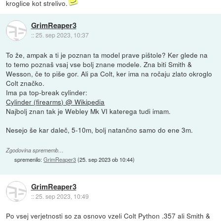
kroglice kot strelivo.
GrimReaper3
::
25. sep 2023, 10:37
To že, ampak a ti je poznan ta model prave pištole? Ker glede na
to temo poznaš vsaj vse bolj znane modele. Zna biti Smith &
Wesson, če to piše gor. Ali pa Colt, ker ima na ročaju zlato okroglo
Colt značko.
Ima pa top-break cylinder:
Cylinder (firearms) @ Wikipedia
Najbolj znan tak je Webley Mk VI katerega tudi imam.
Nesejo še kar daleč, 5-10m, bolj natančno samo do ene 3m.
Zgodovina sprememb…
spremenilo:
GrimReaper3
(
25. sep 2023 ob 10:44
)
GrimReaper3
::
25. sep 2023, 10:49
Po vsej verjetnosti so za osnovo vzeli Colt Python .357 ali Smith &