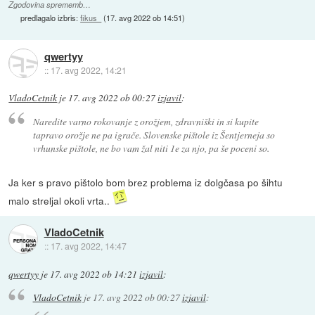
Zgodovina sprememb…
predlagalo izbris:
fikus_
(
17. avg 2022 ob 14:51
)
qwertyy
::
17. avg 2022, 14:21
VladoCetnik
je
17. avg 2022 ob 00:27
izjavil
:
Naredite varno rokovanje z orožjem, zdravniški in si kupite
tapravo orožje ne pa igrače. Slovenske pištole iz Šentjerneja so
vrhunske pištole, ne bo vam žal niti 1e za njo, pa še poceni so.
Ja ker s pravo pištolo bom brez problema iz dolgčasa po šihtu
malo streljal okoli vrta..
VladoCetnik
::
17. avg 2022, 14:47
qwertyy
je
17. avg 2022 ob 14:21
izjavil
:
VladoCetnik
je
17. avg 2022 ob 00:27
izjavil
: