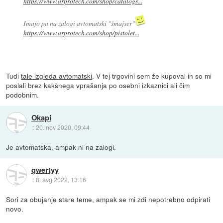
https://www.arprotech.com/shop/catalogs...
Imajo pa na zalogi avtomatski "šmajser"
https://www.arprotech.com/shop/pistolet...
Tudi
tale izgleda avtomatski
. V tej trgovini sem že kupoval in so mi
poslali brez kakšnega vprašanja po osebni izkaznici ali čim
podobnim.
Okapi
::
20. nov 2020, 09:44
Je avtomatska, ampak ni na zalogi.
qwertyy
::
8. avg 2022, 13:16
Sori za obujanje stare teme, ampak se mi zdi nepotrebno odpirati
novo.