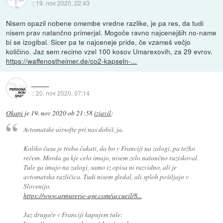
::
19. nov 2020, 22:43
Nisem opazil nobene omembe vredne razlike, je pa res, da tudi
nisem prav natančno primerjal. Mogoče ravno najcenejših no-name
bi se izogibal. Sicer pa te najceneje pride, če vzameš večjo
količino. Jaz sem recimo vzel 100 kosov Umarexovih, za 29 evrov.
https://waffenostheimer.de/co2-kapseln-...
::
20. nov 2020, 07:14
Okapi
je
19. nov 2020 ob 21:58
izjavil
:
Avtomatske airsofte pri nas dobiš, ja.
Koliko časa je treba čakati, da bo v Franciji na zalogi, pa težko
rečem. Morda ga kje celo imajo, nisem zelo natančno raziskoval.
Tule ga imajo na zalogi, samo iz opisa ni razvidno, ali je
avtomatska različica. Tudi nisem gledal, ali sploh pošiljajo v
Slovenijo.
https://www.armurerie-age.com/accueil/8...
Jaz drugače v Franciji kupujem tule: