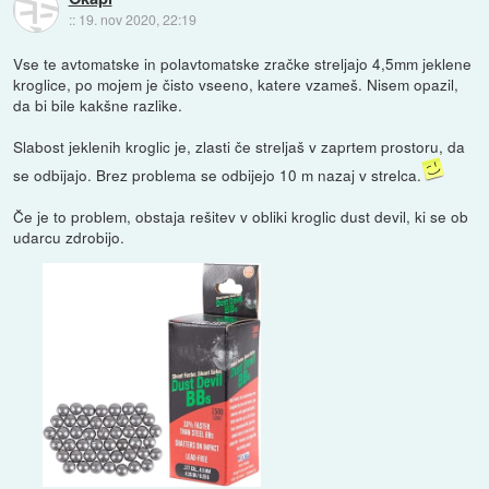
::
19. nov 2020, 22:19
Vse te avtomatske in polavtomatske zračke streljajo 4,5mm jeklene
kroglice, po mojem je čisto vseeno, katere vzameš. Nisem opazil,
da bi bile kakšne razlike.
Slabost jeklenih kroglic je, zlasti če streljaš v zaprtem prostoru, da
se odbijajo. Brez problema se odbijejo 10 m nazaj v strelca.
Če je to problem, obstaja rešitev v obliki kroglic dust devil, ki se ob
udarcu zdrobijo.