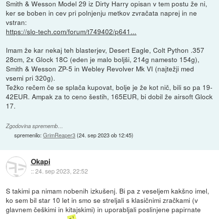
Smith & Wesson Model 29 iz Dirty Harry opisan v tem postu že ni,
ker se boben in cev pri polnjenju metkov zvračata naprej in ne
vstran:
https://slo-tech.com/forum/t749402/p641...
Imam že kar nekaj teh blasterjev, Desert Eagle, Colt Python .357
28cm, 2x Glock 18C (eden je malo boljši, 214g namesto 154g),
Smith & Wesson ZP-5 in Webley Revolver Mk VI (najtežji med
vsemi pri 320g).
Težko rečem če se splača kupovat, bolje je že kot nič, bili so pa 19-
42EUR. Ampak za to ceno šestih, 165EUR, bi dobil že airsoft Glock
17.
Zgodovina sprememb…
spremenilo:
GrimReaper3
(
24. sep 2023 ob 12:45
)
Okapi
::
24. sep 2023, 22:52
S takimi pa nimam nobenih izkušenj. Bi pa z veseljem kakšno imel,
ko sem bil star 10 let in smo se streljali s klasičnimi zračkami (v
glavnem češkimi in kitajskimi) in uporabljali poslinjene papirnate