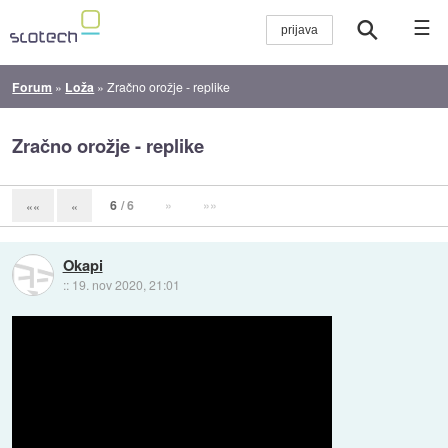
☰
Forum
»
Loža
»
Zračno orožje - replike
Zračno orožje - replike
6
/ 6
»
»»
««
«
Okapi
::
19. nov 2020, 21:01