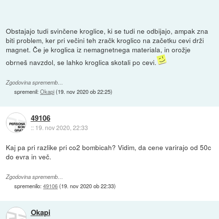
Obstajajo tudi svinčene kroglice, ki se tudi ne odbijajo, ampak zna
biti problem, ker pri večini teh zračk kroglico na začetku cevi drži
magnet. Če je kroglica iz nemagnetnega materiala, in orožje
obrneš navzdol, se lahko kroglica skotali po cevi.
Zgodovina sprememb…
spremenil:
Okapi
(
19. nov 2020 ob 22:25
)
49106
::
19. nov 2020, 22:33
Kaj pa pri razlike pri co2 bombicah? Vidim, da cene varirajo od 50c
do evra in več.
Zgodovina sprememb…
spremenilo:
49106
(
19. nov 2020 ob 22:33
)
Okapi