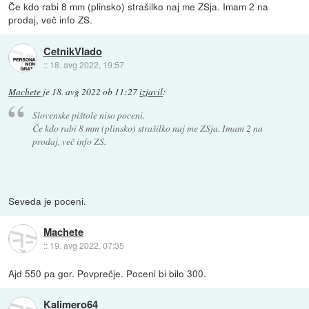
Če kdo rabi 8 mm (plinsko) strašilko naj me ZSja. Imam 2 na
prodaj, več info ZS.
CetnikVlado
::
18. avg 2022, 19:57
Machete
je
18. avg 2022 ob 11:27
izjavil
:
Slovenske pištole niso poceni.
Če kdo rabi 8 mm (plinsko) strašilko naj me ZSja. Imam 2 na
prodaj, več info ZS.
Seveda je poceni.
Machete
::
19. avg 2022, 07:35
Ajd 550 pa gor. Povprečje. Poceni bi bilo 300.
Kalimero64