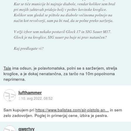
Kar se tiče municije bi najraje diabole, vendar kolikor sem bral
pri mojih zahtevah pridejo bolj v poštev kovinske kroglice.
Kolikor sem gledal se pištole na diabole večinoma polnejo na
način kot revolverji, sam pa bi rad, da se polne preko saržerja.
V ožji izbor sem nekako postavil Glock 17 in SIG Sauer M17.
Glock je na kroglice, SIG sauer pa baje ni prav natančen?
Kaj predlagate vi?
Tale
ima odsun, je polavtomatska, polni se s saržerjem, strelja
kroglice, a je dokaj nenatančna, za tarčo na 10m popolnoma
neprimerna.
lufthammer
::
10. avg 2022, 08:52
Sam kupujem pri
https://www.balistas.com/air-pistols-an...
in sem
zelo zadovoljen. Poglej in primerjaj cene, izbira je pestra.
qwertyy