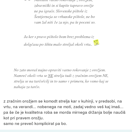
zdravniški in si kupite tapravo orožje
ne pa igrače. Slovenske pištole iz
Šentjerneja so vrhunske pištole, ne bo
vam žal niti 1e za njo, pa še poceni so.
Ja ker s pravo pištolo bom brez problema iz
dolgčasa po šihtu malo streljal okoli vrta..
No zato moraš nujno opraviti varno rokovanje z orožjem.
Namreč okoli vrta se
NE
strelja tudi z zračnim orožjem NE,
strelja se na tarčo/cilj in to samo v primeru, ko vemo kaj se
nahaja za tarčo.
z zračnim orožjem se komodt strelja kar v kuhinji, v predsobi, na
vrtu, na verandi... nobenega ne moti, zadaj vedno veš kaj imaš...
pa še če je kvalitetna roba se morda mirnega držanja bolje naučiš
kot pri pravem orožju.
samo ne preveč komplicirat pa bo.