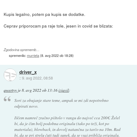
Kupis legalno, potem pa kupis se dodatke.
Ceprav priporocam pa raje tole, jesen in covid se blizata:
Zgodovina sprememb…
spremenilo:
murrieta
(
8. avg 2022 ob 18:28
)
driver_x
::
9. avg 2022, 08:58
qwertyy
je
8. avg 2022 ob 13:16
izjavil
:
Sori za obujanje stare teme, ampak se mi zdi nepotrebno
odpirati novo.
Iščem namreč zračno pištolo v rangu do največ cca 200€. Želel
bi, da je čim bolj podobna originalu (tako po teži, kot po
materialu), blowback, in dovolj natančna za tarčo na 10m. Rad
bi, da se pri strelu čuti tudi sunek, da se vsaj približa originalu.