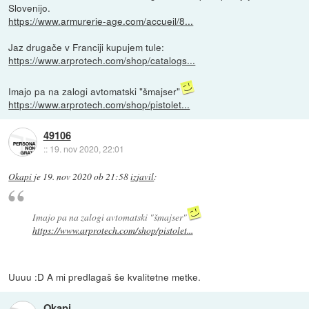
Slovenijo.
https://www.armurerie-age.com/accueil/8...
Jaz drugače v Franciji kupujem tule:
https://www.arprotech.com/shop/catalogs...
Imajo pa na zalogi avtomatski "šmajser"
https://www.arprotech.com/shop/pistolet...
49106
::
19. nov 2020, 22:01
Okapi
je
19. nov 2020 ob 21:58
izjavil
:
Imajo pa na zalogi avtomatski "šmajser"
https://www.arprotech.com/shop/pistolet...
Uuuu :D A mi predlagaš še kvalitetne metke.
Okapi