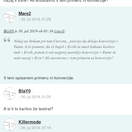
nazaj v Evre? Ali enostavno v tem primeru ni konverzije?
Mare2
::
30. jul 2019, 01:29
BlaY0
je
30. jul 2019 ob 01:16
izjavil
:
Nekaj ne štekam pri tem Curvetu... pravijo da delajo konverzijo v
Funte. A to pomeni, da če kupiš v Evrih in imaš linkano kartico
tudi v Evrih, potem ti oni najprej naredijo konverzijo v Funte in
nato nazaj v Evre? Ali enostavno v tem primeru ni konverzije?
V tem opisanem primeru ni konverzije.
BlaY0
::
30. jul 2019, 01:33
A si ti to kartico že testiral?
Killermode
::
30. jul 2019, 07:16