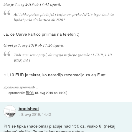
blze
je
7. avg 2019 ob 17:41
izjavil
:
Ali lahko potem plačuješ s telfonom preko NFC v trgovinah če
linkaš našo slo kartico ali N26?
Ja, če Curve kartico prilimaš na telefon :)
Groot
je
7. avg 2019 ob 17:26
izjavil
:
Tudi sam sem opazil, da trgajo različne zneseke (1 EUR, 1,10
EUR, itd.)
~1,10 EUR je takrat, ko naredijo rezervacijo za en Funt.
Zgodovina sprememb…
spremenilo:
BlaY0
(
8. avg 2019 ob 14:09
)
boolsheat
::
8. avg 2019, 14:42
PIN se tipka (načeloma) plačuje nad 15€ oz. vsako 6. (nekaj
takega) plačilo. To pa je kar pogosto potem.