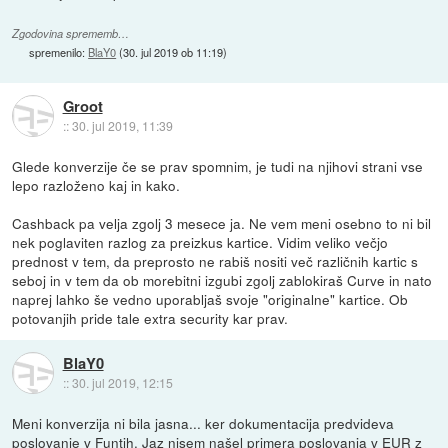
Zgodovina sprememb…
spremenilo:
BlaY0
(
30. jul 2019 ob 11:19
)
Groot
::
30. jul 2019, 11:39
Glede konverzije če se prav spomnim, je tudi na njihovi strani vse
lepo razloženo kaj in kako.
Cashback pa velja zgolj 3 mesece ja. Ne vem meni osebno to ni bil
nek poglaviten razlog za preizkus kartice. Vidim veliko večjo
prednost v tem, da preprosto ne rabiš nositi več različnih kartic s
seboj in v tem da ob morebitni izgubi zgolj zablokiraš Curve in nato
naprej lahko še vedno uporabljaš svoje "originalne" kartice. Ob
potovanjih pride tale extra security kar prav.
BlaY0
::
30. jul 2019, 12:15
Meni konverzija ni bila jasna... ker dokumentacija predvideva
poslovanje v Funtih. Jaz nisem našel primera poslovanja v EUR z