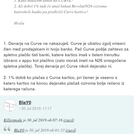
1. Kako nakažem denar na CURVE?
2. Ali dobiš 1% tudi če imaš linkan Revolut/N26 oziroma
katerokoli banko pa predložiš Curve kartico?
Hvala
1. Denarja na Curve ne nakazuješ. Curve je ubistvu zgolj vmesni
člen med prodajalcem in tvojo banko. Pač Curve pošlje zahtevo za
spletno plačilo tisti banki, katere kartico imaš v tistem trenutku
izbrano v appu kot plačilno (zato moraš imeti na N26 omogočena
spletna plačila). Torej denarja pri Curve nikoli dejansko ni.
2. 1% dobiš ko plačas z Curce kartico, pri čemer je vseeno s
katero kartico na koncu dejansko plačaš oziroma bolje rečeno iz
katerega računa.
BlaY0
::
30. jul 2019, 11:17
Killermode
je
30. jul 2019 ob 07:16
izjavil
:
BlaY0
je
30. jul 2019 ob 01:33
izjavil
: