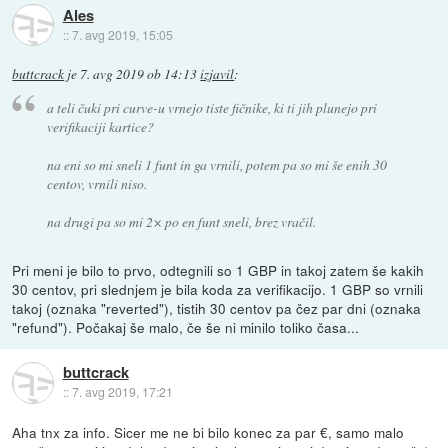
Ales
::
7. avg 2019, 15:05
buttcrack
je
7. avg 2019 ob 14:13
izjavil
:
a teli čuki pri curve-u vrnejo tiste fičnike, ki ti jih plunejo pri
verifikaciji kartice?
na eni so mi sneli 1 funt in ga vrnili, potem pa so mi še enih 30
centov, vrnili niso.
na drugi pa so mi 2× po en funt sneli, brez vračil.
Pri meni je bilo to prvo, odtegnili so 1 GBP in takoj zatem še kakih
30 centov, pri slednjem je bila koda za verifikacijo. 1 GBP so vrnili
takoj (oznaka "reverted"), tistih 30 centov pa čez par dni (oznaka
"refund"). Počakaj še malo, če še ni minilo toliko časa...
buttcrack
::
7. avg 2019, 17:21
Aha tnx za info. Sicer me ne bi bilo konec za par €, samo malo