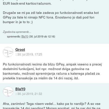
EUR back-end kartico/računom.
Drugače se mi pa zdi tale zadeva po funkcionalnosti enaka kot
GPay za tiste ki nimajo NFC fona. Enostavno jo daš pod fon
bumper in je to to ;)
Zgodovina sprememb…
spremenilo:
BlaY0
(
30. jul 2019 ob 12:16
)
Groot
::
30. jul 2019, 17:25
Po funkcionalnosti recimo da blizu GPay, ampak vseeno s precej
dodatnimi funkcijami, kot npr. možnost dviga gotovine na
bankomatu, možnost spreminjanja računa s katerega plačaš za
pretekle transakcije za mislim da 14 dni nazaj, itd.
BlaY0
::
30. jul 2019, 21:32
Aha, zanimivo! Tega nisem vedel... kako pa to nardijo? A so vse
transakcije 14 dni pending? Moram sprobat, mi že par dni tle na