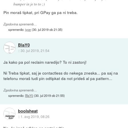
bumper in je to to ;)
Pin moraš tipkat, pri GPay ga pa ni treba.
Zgodovina sprememb…
spremenilo:
jype
(
30. jul 2019 ob 21:35
)
BlaY0
::
30. jul 2019, 21:54
Ja kako pa pol reclaim naredijo? To ni zastonj!
Ni Treba tipkat, saj je contactless do nekega zneska... pa saj na
telefonu moraš tudi pin odtipkat da not prideš al pa pattern...
Zgodovina sprememb…
spremenilo:
BlaY0
(
30. jul 2019 ob 21:55
)
boolsheat
::
1. avg 2019, 08:26
Ne, če imaš odklep na prstni odtis...