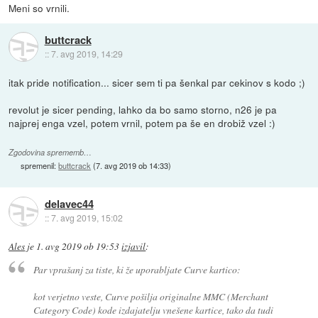
Meni so vrnili.
buttcrack
::
7. avg 2019, 14:29
itak pride notification... sicer sem ti pa šenkal par cekinov s kodo ;)
revolut je sicer pending, lahko da bo samo storno, n26 je pa
najprej enga vzel, potem vrnil, potem pa še en drobiž vzel :)
Zgodovina sprememb…
spremenil:
buttcrack
(
7. avg 2019 ob 14:33
)
delavec44
::
7. avg 2019, 15:02
Ales
je
1. avg 2019 ob 19:53
izjavil
:
Par vprašanj za tiste, ki že uporabljate Curve kartico:
kot verjetno veste, Curve pošilja originalne MMC (Merchant
Category Code) kode izdajatelju vnešene kartice, tako da tudi