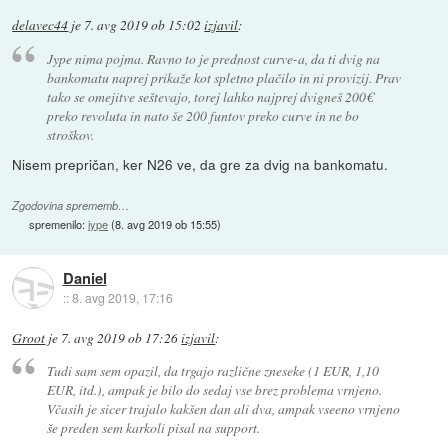
delavec44
je
7. avg 2019 ob 15:02
izjavil
:
Jype nima pojma. Ravno to je prednost curve-a, da ti dvig na
bankomatu naprej prikaže kot spletno plačilo in ni provizij. Prav
tako se omejitve seštevajo, torej lahko najprej dvigneš 200€
preko revoluta in nato še 200 funtov preko curve in ne bo
stroškov.
Nisem prepričan, ker N26 ve, da gre za dvig na bankomatu.
Zgodovina sprememb…
spremenilo:
jype
(
8. avg 2019 ob 15:55
)
Daniel
::
8. avg 2019, 17:16
Groot
je
7. avg 2019 ob 17:26
izjavil
:
Tudi sam sem opazil, da trgajo različne zneseke (1 EUR, 1,10
EUR, itd.), ampak je bilo do sedaj vse brez problema vrnjeno.
Včasih je sicer trajalo kakšen dan ali dva, ampak vseeno vrnjeno
še preden sem karkoli pisal na support.