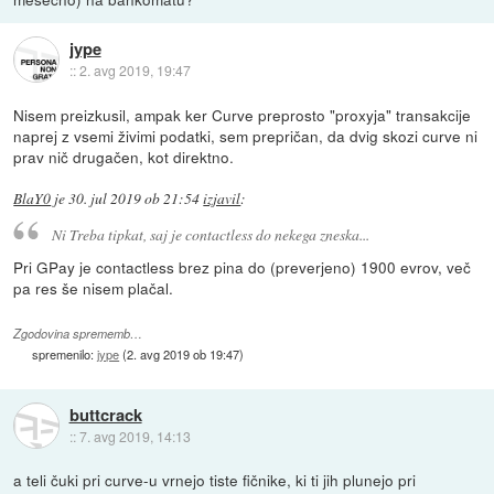
jype
::
2. avg 2019, 19:47
Nisem preizkusil, ampak ker Curve preprosto "proxyja" transakcije
naprej z vsemi živimi podatki, sem prepričan, da dvig skozi curve ni
prav nič drugačen, kot direktno.
BlaY0
je
30. jul 2019 ob 21:54
izjavil
:
Ni Treba tipkat, saj je contactless do nekega zneska...
Pri GPay je contactless brez pina do (preverjeno) 1900 evrov, več
pa res še nisem plačal.
Zgodovina sprememb…
spremenilo:
jype
(
2. avg 2019 ob 19:47
)
buttcrack
::
7. avg 2019, 14:13
a teli čuki pri curve-u vrnejo tiste fičnike, ki ti jih plunejo pri