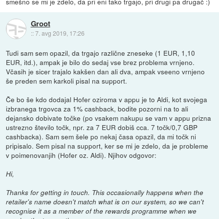
smešno se mi je zdelo, da pri eni tako trgajo, pri drugi pa drugač :)
Groot
::
7. avg 2019, 17:26
Tudi sam sem opazil, da trgajo različne zneseke (1 EUR, 1,10
EUR, itd.), ampak je bilo do sedaj vse brez problema vrnjeno.
Včasih je sicer trajalo kakšen dan ali dva, ampak vseeno vrnjeno
še preden sem karkoli pisal na support.
Če bo še kdo dodajal Hofer oziroma v appu je to Aldi, kot svojega
izbranega trgovca za 1% cashback, bodite pozorni na to ali
dejansko dobivate točke (po vsakem nakupu se vam v appu prizna
ustrezno število točk, npr. za 7 EUR dobiš cca. 7 točk/0,7 GBP
cashbacka). Sam sem šele po nekaj časa opazil, da mi točk ni
pripisalo. Sem pisal na support, ker se mi je zdelo, da je probleme
v poimenovanjih (Hofer oz. Aldi). Njihov odgovor:
Hi,
Thanks for getting in touch. This occasionally happens when the
retailer's name doesn't match what is on our system, so we can't
recognise it as a member of the rewards programme when we