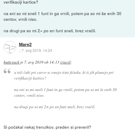
verifikaciji kartice?
na eni so mi sneli 1 funt in ga vrnili, potem pa so mi še enih 30
centov, vrnili niso.
na drugi pa so mi 2× po en funt sneli, brez vračil.
Mare2
::
7. avg 2019, 14:24
buttcrack
je
7. avg 2019 ob 14:13
izjavil
:
a teli čuki pri curve-u vrnejo tiste fičnike, ki ti jih plunejo pri
verifikaciji kartice?
na eni so mi sneli 1 funt in ga vrnili, potem pa so mi še enih 30
centov, vrnili niso.
na drugi pa so mi 2× po en funt sneli, brez vračil.
Si počakal nekaj trenutkov, preden si preveril?