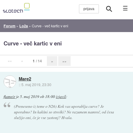
☰
Forum
»
Loža
»
Curve - več kartic v eni
Curve - več kartic v eni
««
«
1
/ 14
»
»»
Mare2
::
5. maj 2019, 23:30
flameir
je
5. maj 2019 ob 18:00
izjavil
:
(Preneseno iz teme o N26) Kok vas uporablja curve? Je
uporabno? In kakšni so stroški? Ne razumem namreč, od česa
služijo oni, če je vse zastonj? Hvala.