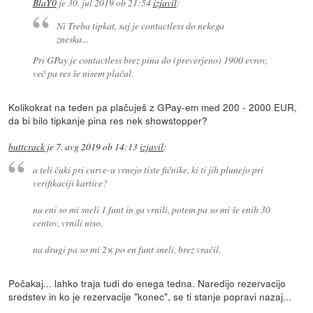
BlaY0
je
30. jul 2019 ob 21:54
izjavil
:
Ni Treba tipkat, saj je contactless do nekega
zneska...
Pri GPay je contactless brez pina do (preverjeno) 1900 evrov,
več pa res še nisem plačal.
Kolikokrat na teden pa plačuješ z GPay-em med 200 - 2000 EUR,
da bi bilo tipkanje pina res nek showstopper?
buttcrack
je
7. avg 2019 ob 14:13
izjavil
:
a teli čuki pri curve-u vrnejo tiste fičnike, ki ti jih plunejo pri
verifikaciji kartice?
na eni so mi sneli 1 funt in ga vrnili, potem pa so mi še enih 30
centov, vrnili niso.
na drugi pa so mi 2× po en funt sneli, brez vračil.
Počakaj... lahko traja tudi do enega tedna. Naredijo rezervacijo
sredstev in ko je rezervacije "konec", se ti stanje popravi nazaj...