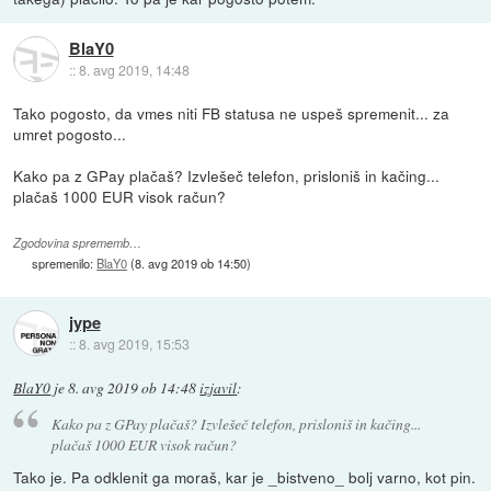
BlaY0
::
8. avg 2019, 14:48
Tako pogosto, da vmes niti FB statusa ne uspeš spremenit... za
umret pogosto...
Kako pa z GPay plačaš? Izvlešeč telefon, prisloniš in kačing...
plačaš 1000 EUR visok račun?
Zgodovina sprememb…
spremenilo:
BlaY0
(
8. avg 2019 ob 14:50
)
jype
::
8. avg 2019, 15:53
BlaY0
je
8. avg 2019 ob 14:48
izjavil
:
Kako pa z GPay plačaš? Izvlešeč telefon, prisloniš in kačing...
plačaš 1000 EUR visok račun?
Tako je. Pa odklenit ga moraš, kar je _bistveno_ bolj varno, kot pin.