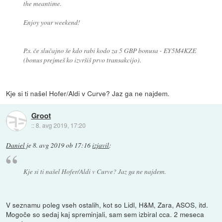
the meantime.
Enjoy your weekend!
P.s. če slučajno še kdo rabi kodo za 5 GBP bonusa - EY5M4KZE
(bonus prejmeš ko izvršiš prvo transakcijo).
Kje si ti našel Hofer/Aldi v Curve? Jaz ga ne najdem.
Groot
::
8. avg 2019, 17:20
Daniel
je
8. avg 2019 ob 17:16
izjavil
:
Kje si ti našel Hofer/Aldi v Curve? Jaz ga ne najdem.
V seznamu poleg vseh ostalih, kot so Lidl, H&M, Zara, ASOS, itd.
Mogoče so sedaj kaj spreminjali, sam sem izbiral cca. 2 meseca