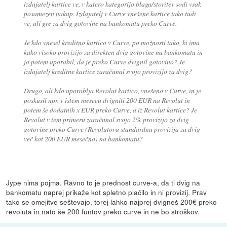
izdajatelj kartice ve, v katero kategorijo blaga/storitev sodi vsak
posamezen nakup. Izdajatelj v Curve vnešene kartice tako tudi
ve, ali gre za dvig gotovine na bankomatu preko Curve.
Je kdo vnesel kreditno kartico v Curve, po možnosti tako, ki ima
kako visoko provizijo za direkten dvig gotovine na bankomatu in
jo potem uporabil, da je preko Curve dvignil gotovino? Je
izdajatelj kreditne kartice zaračunal svojo provizijo za dvig?
Drugo, ali kdo uporablja Revolut kartico, vnešeno v Curve, in je
poskusil npr. v istem mesecu dvigniti 200 EUR na Revolut in
potem še dodatnih x EUR preko Curve, a iz Revolut kartice? Je
Revolut v tem primeru zaračunal svojo 2% provizijo za dvig
gotovine preko Curve (Revolutova standardna provizija za dvig
več kot 200 EUR mesečno) na bankomatu?
Jype nima pojma. Ravno to je prednost curve-a, da ti dvig na
bankomatu naprej prikaže kot spletno plačilo in ni provizij. Prav
tako se omejitve seštevajo, torej lahko najprej dvigneš 200€ preko
revoluta in nato še 200 funtov preko curve in ne bo stroškov.