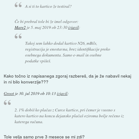
A si ti to kartico že testiral?
Če bi prebral tole bi že imel odgovor:
Mare2
je
5. maj 2019 ob 23:30
izjavil
:
Takoj sem lahko dodal kartico N26, mBils,
registracija je enostavna, brez identifikacije preko
osebnega dokumenta. Samo e-mail in osebne
podatke vpišeš.
Kako točno iz napisanega zgoraj razbereš, da je že nabavil nekaj
in ni bilo konverzije???
Groot
je
30. jul 2019 ob 10:13
izjavil
:
2. 1% dobiš ko plačas z Curce kartico, pri čemer je vseeno s
katero kartico na koncu dejansko plačaš oziroma bolje rečeno iz
katerega računa.
Tole velja samo prve 3 mesece se mi zdi?