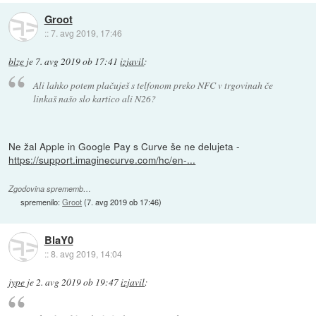
Groot
::
7. avg 2019, 17:46
blze
je
7. avg 2019 ob 17:41
izjavil
:
Ali lahko potem plačuješ s telfonom preko NFC v trgovinah če
linkaš našo slo kartico ali N26?
Ne žal Apple in Google Pay s Curve še ne delujeta -
https://support.imaginecurve.com/hc/en-...
Zgodovina sprememb…
spremenilo:
Groot
(
7. avg 2019 ob 17:46
)
BlaY0
::
8. avg 2019, 14:04
jype
je
2. avg 2019 ob 19:47
izjavil
: