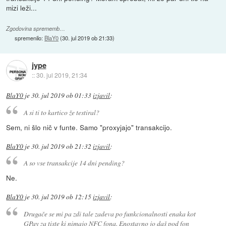
mizi leži...
Zgodovina sprememb…
spremenilo:
BlaY0
(
30. jul 2019 ob 21:33
)
jype
::
30. jul 2019, 21:34
BlaY0
je
30. jul 2019 ob 01:33
izjavil
:
A si ti to kartico že testiral?
Sem, ni šlo nič v funte. Samo "proxyjajo" transakcijo.
BlaY0
je
30. jul 2019 ob 21:32
izjavil
:
A so vse transakcije 14 dni pending?
Ne.
BlaY0
je
30. jul 2019 ob 12:15
izjavil
:
Drugače se mi pa zdi tale zadeva po funkcionalnosti enaka kot
GPay za tiste ki nimajo NFC fona. Enostavno jo daš pod fon