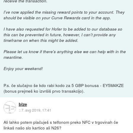
receive the transaction.
I've now applied the missing reward points to your account. They
should be visible on your Curve Rewards card in the app.
I have also requested for Hofer to be added to our database so
this can be prevented in future, however, I can't provide any
timeframe on when this might be added.
Please let us know if there's anything else we can help with in the
meantime.
Enjoy your weekend!
P.s. če slučajno še kdo rabi kodo za 5 GBP bonusa - EY5M4KZE
(bonus prejmeš ko izvršiš prvo transakcijo).
blze
::
7. avg 2019, 17:41
Ali lahko potem plačuješ s telfonom preko NFC v trgovinah če
linkaš našo slo kartico ali N26?