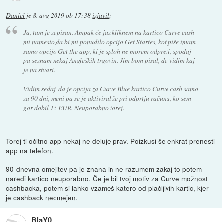
Daniel
je
8. avg 2019 ob 17:38
izjavil
:
Ja, tam je zapisan. Ampak če jaz kliknem na kartico Curve cash
mi namesto,da bi mi ponudilo opcijo Get Startes, kot piše imam
samo opcijo Get the app, ki je sploh ne morem odpreti, spodaj
pa seznam nekaj Angleških trgovin. Jim bom pisal, da vidim kaj
je na stvari.
Vidim sedaj, da je opcija za Curve Blue kartico Curve cash samo
za 90 dni, meni pa se je aktiviral že pri odprtju računa, ko sem
gor dobil 15 EUR. Neuporabno torej.
Torej ti očitno app nekaj ne deluje prav. Poizkusi še enkrat prenesti
app na telefon.
90-dnevna omejitev pa je znana in ne razumem zakaj to potem
naredi kartico neuporabno. Če je bil tvoj motiv za Curve možnost
cashbacka, potem si lahko vzameš katero od plačljivih kartic, kjer
je cashback neomejen.
BlaY0