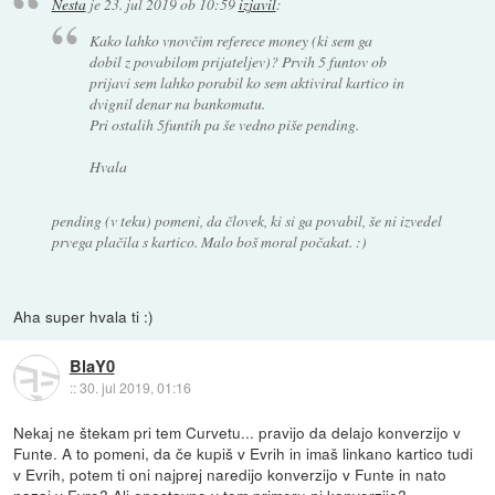
Nesta
je
23. jul 2019 ob 10:59
izjavil
:
Kako lahko vnovčim referece money (ki sem ga
dobil z povabilom prijateljev)? Prvih 5 funtov ob
prijavi sem lahko porabil ko sem aktiviral kartico in
dvignil denar na bankomatu.
Pri ostalih 5funtih pa še vedno piše pending.
Hvala
pending (v teku) pomeni, da človek, ki si ga povabil, še ni izvedel
prvega plačila s kartico. Malo boš moral počakat. :)
Aha super hvala ti :)
BlaY0
::
30. jul 2019, 01:16
Nekaj ne štekam pri tem Curvetu... pravijo da delajo konverzijo v
Funte. A to pomeni, da če kupiš v Evrih in imaš linkano kartico tudi
v Evrih, potem ti oni najprej naredijo konverzijo v Funte in nato