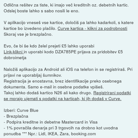
Odlična rešitev za tiste, ki imajo več kreditnih oz. debetnih kartic.
Odslej boste lahko s sabo nosili le eno.
V aplikacijo vneseš vse kartice, določiš pa lahko kadarkoli, s katere
kartice bo izvedeno plačilo.
Curve kartica - klikni za podrobnosti
Skoraj vse je brezplačno.
Evo, če bi še kdo želel prejeti £5 lahko uporabi
Link-klikni
in uporabi kodo DZA785PE prijava za pridobitev £5
dobroimetja
Naložiš aplikacijo za Android ali iOS na telefon in se registriraš. Pri
prijavi ne uporabljaj šumnikov.
Registracija je enostavna, brez identifikacije preko osebnega
dokumenta. Samo e-mail in osebne podatke vpišeš.
Takoj lahko dodaš kartico N26 ali kako drugo.
Registrirani podatki
se morajo ujemati s podatki na karticah, ki jih dodaš v Curve.
Izberi: Curve Blue
- Brezplačna
- Podpira kreditne in debetne Mastercard in Visa
- 1% povračila denarja pri 3 trgovcih na drobno kot uvodna
ponudba *** Npr.: Lidl, IKEA, Zara, booking.com