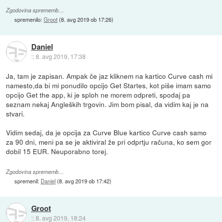
Zgodovina sprememb…
spremenilo:
Groot
(
8. avg 2019 ob 17:26
)
Daniel
::
8. avg 2019, 17:38
Ja, tam je zapisan. Ampak če jaz kliknem na kartico Curve cash mi
namesto,da bi mi ponudilo opcijo Get Startes, kot piše imam samo
opcijo Get the app, ki je sploh ne morem odpreti, spodaj pa
seznam nekaj Angleških trgovin. Jim bom pisal, da vidim kaj je na
stvari.
Vidim sedaj, da je opcija za Curve Blue kartico Curve cash samo
za 90 dni, meni pa se je aktiviral že pri odprtju računa, ko sem gor
dobil 15 EUR. Neuporabno torej.
Zgodovina sprememb…
spremenil:
Daniel
(
8. avg 2019 ob 17:42
)
Groot
::
8. avg 2019, 18:24