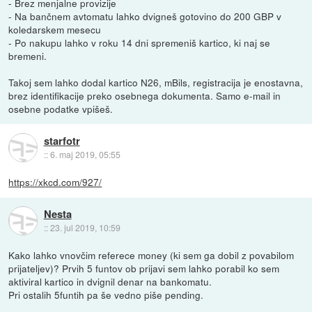
- Brez menjalne provizije
- Na bančnem avtomatu lahko dvigneš gotovino do 200 GBP v
koledarskem mesecu
- Po nakupu lahko v roku 14 dni spremeniš kartico, ki naj se
bremeni.
Takoj sem lahko dodal kartico N26, mBils, registracija je enostavna,
brez identifikacije preko osebnega dokumenta. Samo e-mail in
osebne podatke vpišeš.
starfotr
::
6. maj 2019, 05:55
https://xkcd.com/927/
Nesta
::
23. jul 2019, 10:59
Kako lahko vnovčim referece money (ki sem ga dobil z povabilom
prijateljev)? Prvih 5 funtov ob prijavi sem lahko porabil ko sem
aktiviral kartico in dvignil denar na bankomatu.
Pri ostalih 5funtih pa še vedno piše pending.