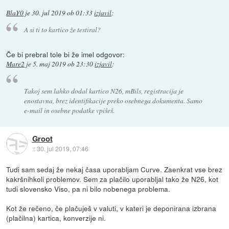
BlaY0
je
30. jul 2019 ob 01:33
izjavil
:
A si ti to kartico že testiral?
Če bi prebral tole bi že imel odgovor:
Mare2
je
5. maj 2019 ob 23:30
izjavil
:
Takoj sem lahko dodal kartico N26, mBils, registracija je
enostavna, brez identifikacije preko osebnega dokumenta. Samo
e-mail in osebne podatke vpišeš.
Groot
::
30. jul 2019, 07:46
Tudi sam sedaj že nekaj časa uporabljam Curve. Zaenkrat vse brez
kakršnihkoli problemov. Sem za plačilo uporabljal tako že N26, kot
tudi slovensko Viso, pa ni bilo nobenega problema.
Kot že rečeno, če plačuješ v valuti, v kateri je deponirana izbrana
(plačilna) kartica, konverzije ni.