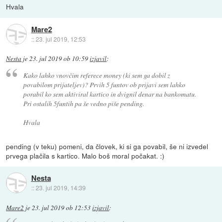
Hvala
Mare2
::
23. jul 2019, 12:53
Nesta
je
23. jul 2019 ob 10:59
izjavil
:
Kako lahko vnovčim referece money (ki sem ga dobil z
povabilom prijateljev)? Prvih 5 funtov ob prijavi sem lahko
porabil ko sem aktiviral kartico in dvignil denar na bankomatu.
Pri ostalih 5funtih pa še vedno piše pending.
Hvala
pending (v teku) pomeni, da človek, ki si ga povabil, še ni izvedel
prvega plačila s kartico. Malo boš moral počakat. :)
Nesta
::
23. jul 2019, 14:39
Mare2
je
23. jul 2019 ob 12:53
izjavil
: