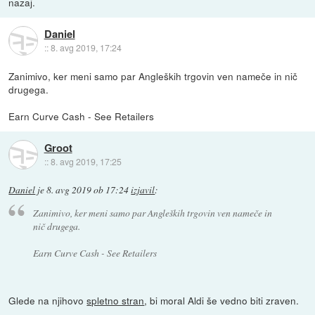
nazaj.
Daniel
::
8. avg 2019, 17:24
Zanimivo, ker meni samo par Angleških trgovin ven nameče in nič
drugega.
Earn Curve Cash - See Retailers
Groot
::
8. avg 2019, 17:25
Daniel
je
8. avg 2019 ob 17:24
izjavil
:
Zanimivo, ker meni samo par Angleških trgovin ven nameče in
nič drugega.
Earn Curve Cash - See Retailers
Glede na njihovo
spletno stran
, bi moral Aldi še vedno biti zraven.