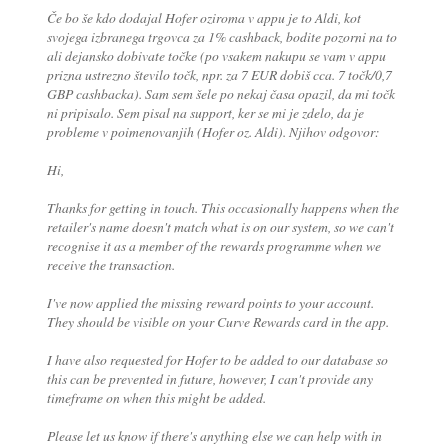
Če bo še kdo dodajal Hofer oziroma v appu je to Aldi, kot
svojega izbranega trgovca za 1% cashback, bodite pozorni na to
ali dejansko dobivate točke (po vsakem nakupu se vam v appu
prizna ustrezno število točk, npr. za 7 EUR dobiš cca. 7 točk/0,7
GBP cashbacka). Sam sem šele po nekaj časa opazil, da mi točk
ni pripisalo. Sem pisal na support, ker se mi je zdelo, da je
probleme v poimenovanjih (Hofer oz. Aldi). Njihov odgovor:
Hi,
Thanks for getting in touch. This occasionally happens when the
retailer's name doesn't match what is on our system, so we can't
recognise it as a member of the rewards programme when we
receive the transaction.
I've now applied the missing reward points to your account.
They should be visible on your Curve Rewards card in the app.
I have also requested for Hofer to be added to our database so
this can be prevented in future, however, I can't provide any
timeframe on when this might be added.
Please let us know if there's anything else we can help with in