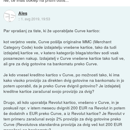
Ales
::
1. avg 2019, 19:53
Par vprašanj za tiste, ki že uporabljate Curve kartico:
kot verjetno veste, Curve pošilja originalne MMC (Merchant
Category Code) kode izdajatelju vnešene kartice, tako da tudi
izdajatelj kartice ve, v katero kategorijo blaga/storitev sodi vsak
posamezen nakup. Izdajatelj v Curve vnešene kartice tako tudi ve,
ali gre za dvig gotovine na bankomatu preko Curve.
Je kdo vnesel kreditno kartico v Curve, po možnosti tako, ki ima
kako visoko provizijo za direkten dvig gotovine na bankomatu in jo
potem uporabil, da je preko Curve dvignil gotovino? Je izdajatelj
kreditne kartice zaračunal svojo provizijo za dvig?
Drugo, ali kdo uporablja Revolut kartico, vnešeno v Curve, in je
poskusil npr. v istem mesecu dvigniti 200 EUR na Revolut in potem
še dodatnih x EUR preko Curve, a iz Revolut kartice? Je Revolut v
tem primeru zaračunal svojo 2% provizijo za dvig gotovine preko
Curve (Revolutova standardna provizija za dvig več kot 200 EUR
mesečno) na bankomatu?