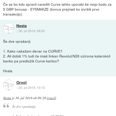
Če se bo kdo spravil narediti Curve lahko uporabi še mojo kodo za
5 GBP bonusa - EY5M4KZE (bonus prejmeš ko izvršiš prvo
transakcijo).
Nesta
::
30. jul 2019, 09:20
Še dve vprašanji.
1. Kako nakažem denar na CURVE?
2. Ali dobiš 1% tudi če imaš linkan Revolut/N26 oziroma katerokoli
banko pa predložiš Curve kartico?
Hvala
Groot
::
30. jul 2019, 10:13
Nesta
je
30. jul 2019 ob 09:20
izjavil
:
Še dve vprašanji.