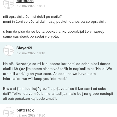
buttcrack
::
2. nov 2022, 18:01
niti opravičila še nisi dobil po mailu?
meni in ženi so včeraj dali nazaj pocket, danes pa se opravičili.
s tem da piše da se bo ta pocket lahko uporabljal še v naprej,
samo cashback bo sedaj v cryptu.
Slayer69
::
2. nov 2022, 18:18
Ne nič. Nazadnje so mi iz supporta kar sami od sebe pisali danes
okoli 16h (jaz jim potem nisem več težil) in napisali tole: "Hello! We
are still working on your case. As soon as we have more
information we will keep you informed."
Btw a si jim ti tudi kaj "grozil" s prijavo ali so ti kar sami od sebe
dali? Toliko, da vem če bi moral tudi jaz malo bolj na grobo nastopit
ali pač počakam kaj bodo zmutili.
buttcrack
::
2. nov 2022, 18:30