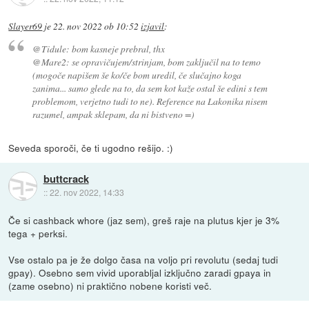
Slayer69
je
22. nov 2022 ob 10:52
izjavil
:
@Tidule: bom kasneje prebral, thx
@Mare2: se opravičujem/strinjam, bom zaključil na to temo
(mogoče napišem še ko/če bom uredil, če slučajno koga
zanima... samo glede na to, da sem kot kaže ostal še edini s tem
problemom, verjetno tudi to ne). Reference na Lakonika nisem
razumel, ampak sklepam, da ni bistveno =)
Seveda sporoči, če ti ugodno rešijo. :)
buttcrack
::
22. nov 2022, 14:33
Če si cashback whore (jaz sem), greš raje na plutus kjer je 3%
tega + perksi.
Vse ostalo pa je že dolgo časa na voljo pri revolutu (sedaj tudi
gpay). Osebno sem vivid uporabljal izključno zaradi gpaya in
(zame osebno) ni praktično nobene koristi več.