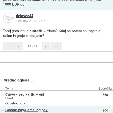
1000 EUR gor.
delavec44
::
28. nov 2022, 22:16
Torej greš lahko s stroški v minus? Kdaj pa potem oni zaprejo
račun in grejo v izterjavo?
10
/ 11
««
«
»
»»
Vredno ogleda ...
Tema
Sporočila
»
Curve - več kartic v eni
668
Mare2
Oddelek:
Loža
»
Google pay/Samsung pay
204