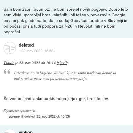
Sam bom zaprl račun oz. ne bom sprejel novih pogojev. Dobro leto
sem Vivid uporabljal brez kakršnih koli težav v povezavi z Google
pay ampak glede na to, da je sedaj Gpay tudi uradno v Sloveniji in
bo počasi prišla tudi podpora za N26 in Revolut, niti ne bom
pogrešal.
deleted
::
28. nov 2022, 16:53
Tidule
je
28. nov 2022 ob 16:14
izjavil
:
Pričakovano in logično. Računi kjer je samo parkiran denar so
pač strošek, predvsem pa nepotebro tveganje.
Še vedno imaš lahko parkiranega jurja+ gor, brez feejev.
Zgodovina sprememb…
spremenil:
deleted
(
28. nov 2022 ob 16:53
)
vinkop