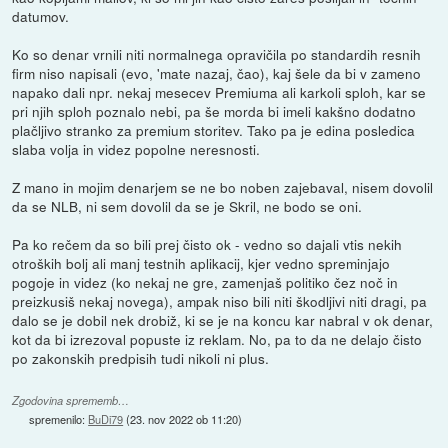
datumov.
Ko so denar vrnili niti normalnega opravičila po standardih resnih
firm niso napisali (evo, 'mate nazaj, čao), kaj šele da bi v zameno
napako dali npr. nekaj mesecev Premiuma ali karkoli sploh, kar se
pri njih sploh poznalo nebi, pa še morda bi imeli kakšno dodatno
plačljivo stranko za premium storitev. Tako pa je edina posledica
slaba volja in videz popolne neresnosti.
Z mano in mojim denarjem se ne bo noben zajebaval, nisem dovolil
da se NLB, ni sem dovolil da se je Skril, ne bodo se oni.
Pa ko rečem da so bili prej čisto ok - vedno so dajali vtis nekih
otroških bolj ali manj testnih aplikacij, kjer vedno spreminjajo
pogoje in videz (ko nekaj ne gre, zamenjaš politiko čez noč in
preizkusiš nekaj novega), ampak niso bili niti škodljivi niti dragi, pa
dalo se je dobil nek drobiž, ki se je na koncu kar nabral v ok denar,
kot da bi izrezoval popuste iz reklam. No, pa to da ne delajo čisto
po zakonskih predpisih tudi nikoli ni plus.
Zgodovina sprememb…
spremenilo:
BuDi79
(
23. nov 2022 ob 11:20
)