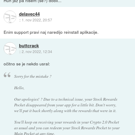
Huh jaz pa nisem (še?) dobil...
delavec44
::
1. nov 2022, 20:57
Enim support pravi naj naredijo reinstall aplikacije.
buttcrack
::
2. nov 2022, 12:34
očitno se je nekdo usral:
Sorry for the mistake ?
Hello,
Our apologies! ? Due to a technical issue, your Stock Rewards
Pocket disappeared from your app for a little bit. Don't worry,
we'll put it back shortly along with the rewards that were in it.
You'll keep on receiving your rewards in your Crypto 2.0 Pocket
as usual and you can redeem your Stock Rewards Pocket to your
Main Pocket at any time.