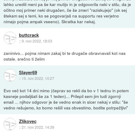
lahko uredili meni pa še kar mutijo in je odgovorila neki v stilu, da je
očitno moj primer neki drugačen, če še zmeri "raziskujejo" (ok sej
štekam sej s temi, ko se pogovarjaš na supportu res verjetno
nimajo pojma ampak vseeno). Skratka kar nekaj.
buttcrack
::
9. nov 2022, 18:03
zanimivo... pojma nimam zakaj bi te drugače obravnavali kot nas
ostale. srečno ti želim
Slayer69
::
15. nov 2022, 10:27
Evo več kot 14 dni mimo (čeprav so rekli da bo v 1 tednu in potem
kasneje podaljšali še za 1 teden)... Prilepil sem jim tudi zgornji
email ... njihov odgovor je še vedno enak in sicer nekaj v stilu: "še
vedno rešujemo, ko bomo rešili vas obvestimo, bodite potrpežljivi"
Zlikovec
::
21. nov 2022, 14:39