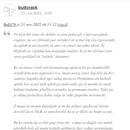
buttcrack
::
23. nov 2022, 13:55
BuDi79
je
23. nov 2022 ob 11:12
izjavil
:
Vivid je bil čisto ok, dokler se niso pokazali v luči navadnih
ciganov, ko so izbrisali par stotakov in se kar lep čas izgovarjali,
da sploh ni nič narobe in smo vsi ostali navadni idioti. Še
blefirali so z nekimi kao kopijami mailov, ki so mi jih kao čisto
zares pošiljali in "točnih" datumov.
Ko so denar vrnili niti normalnega opravičila po standardih
resnih firm niso napisali (evo, 'mate nazaj, čao), kaj šele da bi v
zameno napako dali npr. nekaj mesecev Premiuma ali karkoli
sploh, kar se pri njih sploh poznalo nebi, pa še morda bi imeli
kakšno dodatno plačljivo stranko za premium storitev. Tako pa
je edina posledica slaba volja in videz popolne neresnosti.
Z mano in mojim denarjem se ne bo noben zajebaval, nisem
dovolil da se NLB, ni sem dovolil da se je Skril, ne bodo se oni.
Pa ko rečem da so bili prej čisto ok - vedno so dajali vtis nekih
otroških bolj ali manj testnih aplikacij, kjer vedno spreminjajo