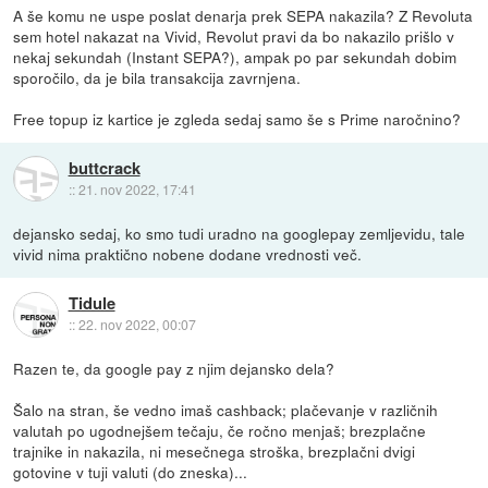
A še komu ne uspe poslat denarja prek SEPA nakazila? Z Revoluta
sem hotel nakazat na Vivid, Revolut pravi da bo nakazilo prišlo v
nekaj sekundah (Instant SEPA?), ampak po par sekundah dobim
sporočilo, da je bila transakcija zavrnjena.
Free topup iz kartice je zgleda sedaj samo še s Prime naročnino?
buttcrack
::
21. nov 2022, 17:41
dejansko sedaj, ko smo tudi uradno na googlepay zemljevidu, tale
vivid nima praktično nobene dodane vrednosti več.
Tidule
::
22. nov 2022, 00:07
Razen te, da google pay z njim dejansko dela?
Šalo na stran, še vedno imaš cashback; plačevanje v različnih
valutah po ugodnejšem tečaju, če ročno menjaš; brezplačne
trajnike in nakazila, ni mesečnega stroška, brezplačni dvigi
gotovine v tuji valuti (do zneska)...