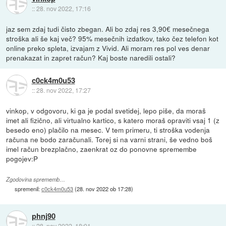
::
28. nov 2022, 17:16
jaz sem zdaj tudi čisto zbegan. Ali bo zdaj res 3,90€ mesečnega
stroška ali še kaj več? 95% mesečnih izdatkov, tako čez telefon kot
online preko spleta, izvajam z Vivid. Ali moram res pol ves denar
prenakazat in zapret račun? Kaj boste naredili ostali?
c0ck4m0u53
::
28. nov 2022, 17:27
vinkop, v odgovoru, ki ga je podal svetidej, lepo piše, da moraš
imet ali fizično, ali virtualno kartico, s katero moraš opraviti vsaj 1 (z
besedo eno) plačilo na mesec. V tem primeru, ti stroška vodenja
računa ne bodo zaračunali. Torej si na varni strani, še vedno boš
imel račun brezplačno, zaenkrat oz do ponovne spremembe
pogojev:P
Zgodovina sprememb…
spremenil:
c0ck4m0u53
(
28. nov 2022 ob 17:28
)
phnj90
::
28. nov 2022, 18:01