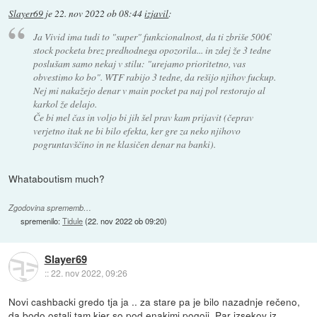
Slayer69
je
22. nov 2022 ob 08:44
izjavil
:
Ja Vivid ima tudi to "super" funkcionalnost, da ti zbriše 500€
stock pocketa brez predhodnega opozorila... in zdej že 3 tedne
poslušam samo nekaj v stilu: "urejamo prioritetno, vas
obvestimo ko bo". WTF rabijo 3 tedne, da rešijo njihov fuckup.
Nej mi nakažejo denar v main pocket pa naj pol restorajo al
karkol že delajo.
Če bi mel čas in voljo bi jih šel prav kam prijavit (čeprav
verjetno itak ne bi bilo efekta, ker gre za neko njihovo
pogruntavščino in ne klasičen denar na banki).
Whataboutism much?
Zgodovina sprememb…
spremenilo:
Tidule
(
22. nov 2022 ob 09:20
)
Slayer69
::
22. nov 2022, 09:26
Novi cashbacki gredo tja ja .. za stare pa je bilo nazadnje rečeno,
da bodo ostali tam kjer so pod enakimi pogoji. Par izsekov iz