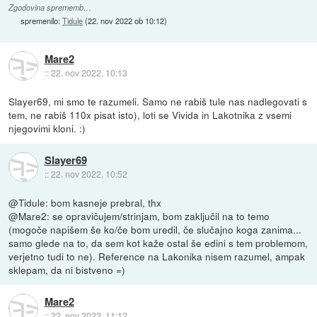
Zgodovina sprememb…
spremenilo:
Tidule
(
22. nov 2022 ob 10:12
)
Mare2
::
22. nov 2022, 10:13
Slayer69, mi smo te razumeli. Samo ne rabiš tule nas nadlegovati s
tem, ne rabiš 110x pisat isto), loti se Vivida in Lakotnika z vsemi
njegovimi kloni. :)
Slayer69
::
22. nov 2022, 10:52
@Tidule: bom kasneje prebral, thx
@Mare2: se opravičujem/strinjam, bom zaključil na to temo
(mogoče napišem še ko/če bom uredil, če slučajno koga zanima...
samo glede na to, da sem kot kaže ostal še edini s tem problemom,
verjetno tudi to ne). Reference na Lakonika nisem razumel, ampak
sklepam, da ni bistveno =)
Mare2
::
22. nov 2022, 11:12