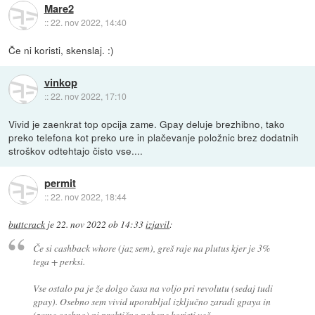
Mare2
::
22. nov 2022, 14:40
Če ni koristi, skenslaj. :)
vinkop
::
22. nov 2022, 17:10
Vivid je zaenkrat top opcija zame. Gpay deluje brezhibno, tako
preko telefona kot preko ure in plačevanje položnic brez dodatnih
stroškov odtehtajo čisto vse....
permit
::
22. nov 2022, 18:44
buttcrack
je
22. nov 2022 ob 14:33
izjavil
:
Če si cashback whore (jaz sem), greš raje na plutus kjer je 3%
tega + perksi.
Vse ostalo pa je že dolgo časa na voljo pri revolutu (sedaj tudi
gpay). Osebno sem vivid uporabljal izključno zaradi gpaya in
(zame osebno) ni praktično nobene koristi več.