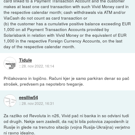
card linked to a Payment Transaction Account and the customer
makes at least one card transaction with such Vivid Money card in
the respective calendar month; cash withdrawals via ATM and/or
ViaCash do not count as card transaction or
(b) the customer has a cumulative positive balance exceeding EUR
1,000 on all Payment Transaction Accounts provided by
Solarisbank in relation with Vivid Money or the equivalent of EUR
1,000 in the respective Foreign Currency Accounts, on the last
day of the respective calendar month.
Tidule
::
28. nov 2022, 16:14
Pričakovano in logično. Računi kjer je samo parkiran denar so pač
strošek, predvsem pa nepotebro tveganje.
eeslliw54
::
28. nov 2022, 16:31
Za razliko od Revoluta in n26, Vivid pač ni banka in so odvisni tudi
od drugih. Nekje sem zasledil, da naj bi bila polovica zaposlenih iz
Rusije in glede na trenutno sitacijo (vojna Rusija-Ukraijna) verjetno
ni ravno idealno.