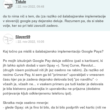
Tidule
::
22. nov 2022, 09:48
da to nima nič s tem, da (za razliko od šalabajzerske implemetacije
v sloveniji) google pay dejansko deluje. Razumem pa, da si slabe
volje, ker so pri tebi zavozili zadevo.
Slayer69
::
22. nov 2022, 10:05
Kaj točno pa misliš s šalabajzersko implementacijo Google Paya?
Po mojih izkušnjah Google Pay deluje odlično (pač s karticami, ki
jih lahko sploh dodaš v sam Gpay =). Torej Curve, Revolut...
(drugih nisem poizkusil niti jih jaz osebno ne rabim). Za razliko od
recimo Curve Pay, ki sem ga bil "primoran" uporabljati v vmesnem
času kjer pa je zadeva dejansko delovala bolj "po navdihu" ->
včasih ja, včasih ne... v vsakem primeru pa tudi kadar je delovala
je bila bistveno počasnejša in uporabniku ne-prijazna (dodatno
potrjevanje kljub odklenjenemu telefonu ipd).
Skratka moje osebno mnenje:
- glede Gpay: ok ja fino bi bilo, da bi bilo podprtih več kartic (niti ne