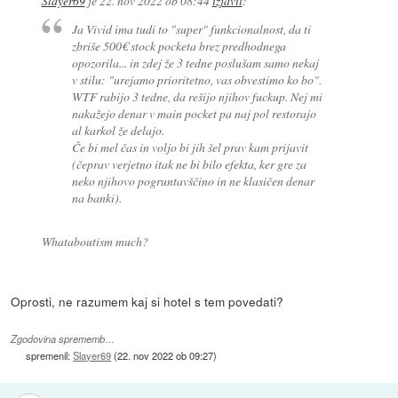
Slayer69
je
22. nov 2022 ob 08:44
izjavil
:
Ja Vivid ima tudi to "super" funkcionalnost, da ti
zbriše 500€ stock pocketa brez predhodnega
opozorila... in zdej že 3 tedne poslušam samo nekaj
v stilu: "urejamo prioritetno, vas obvestimo ko bo".
WTF rabijo 3 tedne, da rešijo njihov fuckup. Nej mi
nakažejo denar v main pocket pa naj pol restorajo
al karkol že delajo.
Če bi mel čas in voljo bi jih šel prav kam prijavit
(čeprav verjetno itak ne bi bilo efekta, ker gre za
neko njihovo pogruntavščino in ne klasičen denar
na banki).
Whataboutism much?
Oprosti, ne razumem kaj si hotel s tem povedati?
Zgodovina sprememb…
spremenil:
Slayer69
(
22. nov 2022 ob 09:27
)