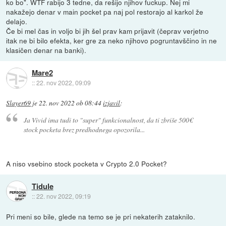
ko bo". WTF rabijo 3 tedne, da rešijo njihov fuckup. Nej mi
nakažejo denar v main pocket pa naj pol restorajo al karkol že
delajo.
Če bi mel čas in voljo bi jih šel prav kam prijavit (čeprav verjetno
itak ne bi bilo efekta, ker gre za neko njihovo pogruntavščino in ne
klasičen denar na banki).
Mare2
::
22. nov 2022, 09:09
Slayer69
je
22. nov 2022 ob 08:44
izjavil
:
Ja Vivid ima tudi to "super" funkcionalnost, da ti zbriše 500€
stock pocketa brez predhodnega opozorila...
A niso vsebino stock pocketa v Crypto 2.0 Pocket?
Tidule
::
22. nov 2022, 09:19
Pri meni so bile, glede na temo se je pri nekaterih zataknilo.