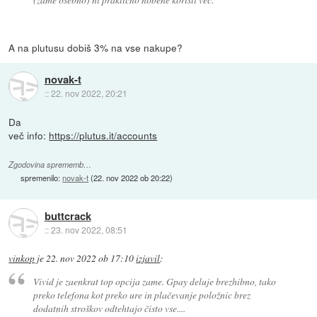
A na plutusu dobiš 3% na vse nakupe?
novak-t
::
22. nov 2022, 20:21
Da
več info:
https://plutus.it/accounts
Zgodovina sprememb…
spremenilo:
novak-t
(
22. nov 2022 ob 20:22
)
buttcrack
::
23. nov 2022, 08:51
vinkop
je
22. nov 2022 ob 17:10
izjavil
:
Vivid je zaenkrat top opcija zame. Gpay deluje brezhibno, tako
preko telefona kot preko ure in plačevanje položnic brez
dodatnih stroškov odtehtajo čisto vse....