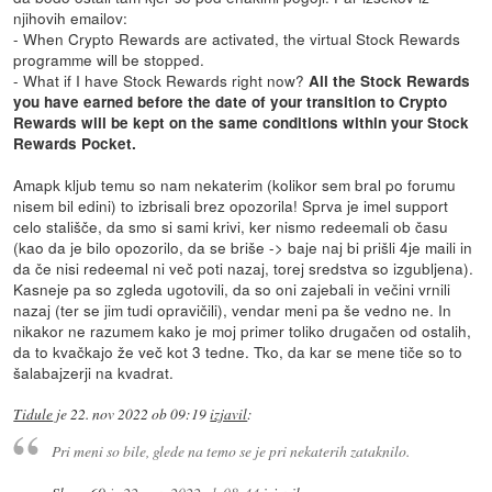
njihovih emailov:
- When Crypto Rewards are activated, the virtual Stock Rewards
programme will be stopped.
- What if I have Stock Rewards right now?
All the Stock Rewards
you have earned before the date of your transition to Crypto
Rewards will be kept on the same conditions within your Stock
Rewards Pocket.
Amapk kljub temu so nam nekaterim (kolikor sem bral po forumu
nisem bil edini) to izbrisali brez opozorila! Sprva je imel support
celo stališče, da smo si sami krivi, ker nismo redeemali ob času
(kao da je bilo opozorilo, da se briše -> baje naj bi prišli 4je maili in
da če nisi redeemal ni več poti nazaj, torej sredstva so izgubljena).
Kasneje pa so zgleda ugotovili, da so oni zajebali in večini vrnili
nazaj (ter se jim tudi opravičili), vendar meni pa še vedno ne. In
nikakor ne razumem kako je moj primer toliko drugačen od ostalih,
da to kvačkajo že več kot 3 tedne. Tko, da kar se mene tiče so to
šalabajzerji na kvadrat.
Tidule
je
22. nov 2022 ob 09:19
izjavil
:
Pri meni so bile, glede na temo se je pri nekaterih zataknilo.