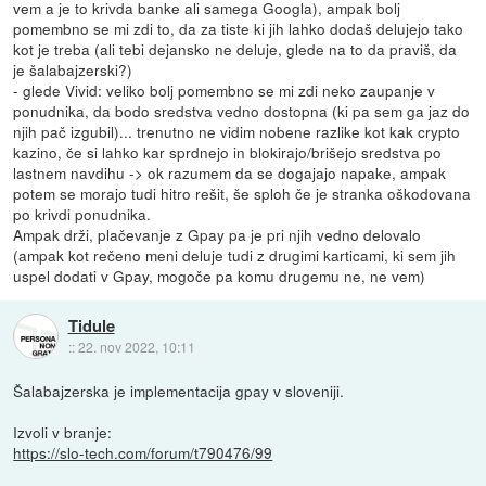
vem a je to krivda banke ali samega Googla), ampak bolj
pomembno se mi zdi to, da za tiste ki jih lahko dodaš delujejo tako
kot je treba (ali tebi dejansko ne deluje, glede na to da praviš, da
je šalabajzerski?)
- glede Vivid: veliko bolj pomembno se mi zdi neko zaupanje v
ponudnika, da bodo sredstva vedno dostopna (ki pa sem ga jaz do
njih pač izgubil)... trenutno ne vidim nobene razlike kot kak crypto
kazino, če si lahko kar sprdnejo in blokirajo/brišejo sredstva po
lastnem navdihu -> ok razumem da se dogajajo napake, ampak
potem se morajo tudi hitro rešit, še sploh če je stranka oškodovana
po krivdi ponudnika.
Ampak drži, plačevanje z Gpay pa je pri njih vedno delovalo
(ampak kot rečeno meni deluje tudi z drugimi karticami, ki sem jih
uspel dodati v Gpay, mogoče pa komu drugemu ne, ne vem)
Tidule
::
22. nov 2022, 10:11
Šalabajzerska je implementacija gpay v sloveniji.
Izvoli v branje:
https://slo-tech.com/forum/t790476/99