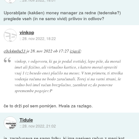
Uporabljate (kakšen) money manager za redne (tedenske?)
preglede vseh (in ne samo vivid) prilivov in odlivov?
vinkop
::
28. nov 2022, 18:22
c0ck4m0u53
je
28. nov 2022 ob 17:27
izjavil
:
vinkop, v odgovoru, ki ga je podal svetidej, lepo piše, da moraš
imet ali fizično, ali virtualno kartico, s katero moraš opraviti
vsaj 1 (z besedo eno) plačilo na mesec. V tem primeru, ti stroška
vodenja računa ne bodo zaračunali. Torej si na varni strani, še
vedno boš imel račun brezplačno, zaenkrat oz do ponovne
spremembe pogojev:P
če to drži pol sem pomirjen. Hvala za razlago.
Tidule
::
28. nov 2022, 21:02
ja, zaračunava se samo folku, ki ima pasiven račun z manj kot