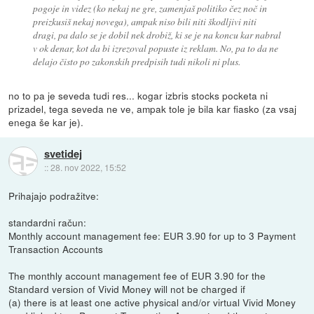
pogoje in videz (ko nekaj ne gre, zamenjaš politiko čez noč in
preizkusiš nekaj novega), ampak niso bili niti škodljivi niti
dragi, pa dalo se je dobil nek drobiž, ki se je na koncu kar nabral
v ok denar, kot da bi izrezoval popuste iz reklam. No, pa to da ne
delajo čisto po zakonskih predpisih tudi nikoli ni plus.
no to pa je seveda tudi res... kogar izbris stocks pocketa ni
prizadel, tega seveda ne ve, ampak tole je bila kar fiasko (za vsaj
enega še kar je).
svetidej
::
28. nov 2022, 15:52
Prihajajo podražitve:
standardni račun:
Monthly account management fee: EUR 3.90 for up to 3 Payment
Transaction Accounts
The monthly account management fee of EUR 3.90 for the
Standard version of Vivid Money will not be charged if
(a) there is at least one active physical and/or virtual Vivid Money