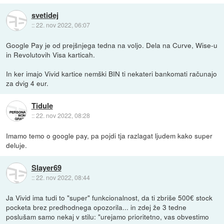
svetidej
::
22. nov 2022, 06:07
Google Pay je od prejšnjega tedna na voljo. Dela na Curve, Wise-u
in Revolutovih Visa karticah.
In ker imajo Vivid kartice nemški BIN ti nekateri bankomati računajo
za dvig 4 eur.
Tidule
::
22. nov 2022, 08:28
Imamo temo o google pay, pa pojdi tja razlagat ljudem kako super
deluje.
Slayer69
::
22. nov 2022, 08:44
Ja Vivid ima tudi to "super" funkcionalnost, da ti zbriše 500€ stock
pocketa brez predhodnega opozorila... in zdej že 3 tedne
poslušam samo nekaj v stilu: "urejamo prioritetno, vas obvestimo