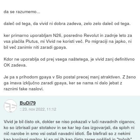
da se razumemo...
daleč od tega, da vivid ni dobra zadeva, zelo zelo daleč od tega.
ker primarno uporabljam N26, posredno Revolut in zadnje leto za
vsa plačila Plutus, mi Vivid ne koristi več. Po migraciji na japko, ni
bil več zanimiv niti zaradi gpaya.
Kdor ne uporablja od prej vsega naštetega, je vivid zanj definitivno
OK zadeva.
Je pa s prihodom gpaya v Slo postal precej manj atraktiven. Z ženo
ga imava izključno zaradi gpaya, ker se nama ni dalo jebat z
raznimi fake naslovi.
BuDi79
::
23. nov 2022, 11:12
Vivid je bil čisto ok, dokler se niso pokazali v luči navadnih ciganov,
ko so izbrisali par stotakov in se kar lep čas izgovarjali, da sploh ni
nič narobe in smo vsi ostali navadni idioti. Še blefirali so z nekimi
kao kopijami mailov, ki so mi jih kao čisto zares pošiljali in "točnih"