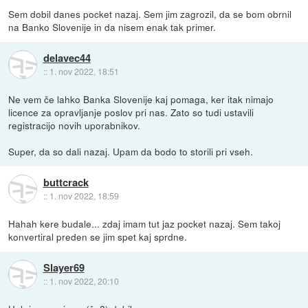
Sem dobil danes pocket nazaj. Sem jim zagrozil, da se bom obrnil
na Banko Slovenije in da nisem enak tak primer.
delavec44
::
1. nov 2022, 18:51
Ne vem če lahko Banka Slovenije kaj pomaga, ker itak nimajo
licence za opravljanje poslov pri nas. Zato so tudi ustavili
registracijo novih uporabnikov.
Super, da so dali nazaj. Upam da bodo to storili pri vseh.
buttcrack
::
1. nov 2022, 18:59
Hahah kere budale... zdaj imam tut jaz pocket nazaj. Sem takoj
konvertiral preden se jim spet kaj sprdne.
Slayer69
::
1. nov 2022, 20:10