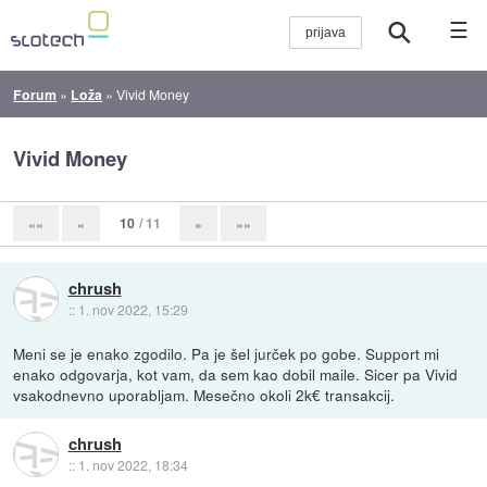
☰
Forum
»
Loža
»
Vivid Money
Vivid Money
10
/ 11
««
«
»
»»
chrush
::
1. nov 2022, 15:29
Meni se je enako zgodilo. Pa je šel jurček po gobe. Support mi
enako odgovarja, kot vam, da sem kao dobil maile. Sicer pa Vivid
vsakodnevno uporabljam. Mesečno okoli 2k€ transakcij.
chrush
::
1. nov 2022, 18:34