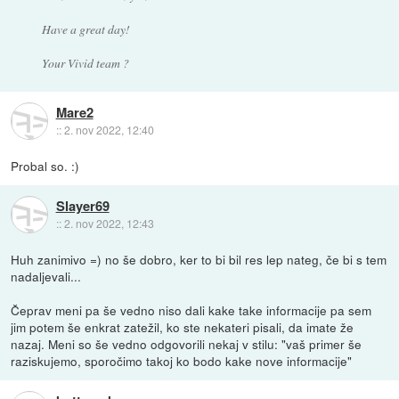
Have a great day!
Your Vivid team ?
Mare2
::
2. nov 2022, 12:40
Probal so. :)
Slayer69
::
2. nov 2022, 12:43
Huh zanimivo =) no še dobro, ker to bi bil res lep nateg, če bi s tem
nadaljevali...
Čeprav meni pa še vedno niso dali kake take informacije pa sem
jim potem še enkrat zatežil, ko ste nekateri pisali, da imate že
nazaj. Meni so še vedno odgovorili nekaj v stilu: "vaš primer še
raziskujemo, sporočimo takoj ko bodo kake nove informacije"