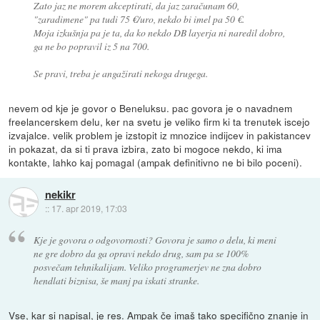
Zato jaz ne morem akceptirati, da jaz zaračunam 60,
"zaradimene" pa tudi 75 €/uro, nekdo bi imel pa 50 €.
Moja izkušnja pa je ta, da ko nekdo DB layerja ni naredil dobro,
ga ne bo popravil iz 5 na 700.
Se pravi, treba je angažirati nekoga drugega.
nevem od kje je govor o Beneluksu. pac govora je o navadnem
freelancerskem delu, ker na svetu je veliko firm ki ta trenutek iscejo
izvajalce. velik problem je izstopit iz mnozice indijcev in pakistancev
in pokazat, da si ti prava izbira, zato bi mogoce nekdo, ki ima
kontakte, lahko kaj pomagal (ampak definitivno ne bi bilo poceni).
nekikr
::
17. apr 2019, 17:03
Kje je govora o odgovornosti? Govora je samo o delu, ki meni
ne gre dobro da ga opravi nekdo drug, sam pa se 100%
posvečam tehnikalijam. Veliko programerjev ne zna dobro
hendlati biznisa, še manj pa iskati stranke.
Vse, kar si napisal, je res. Ampak če imaš tako specifično znanje in