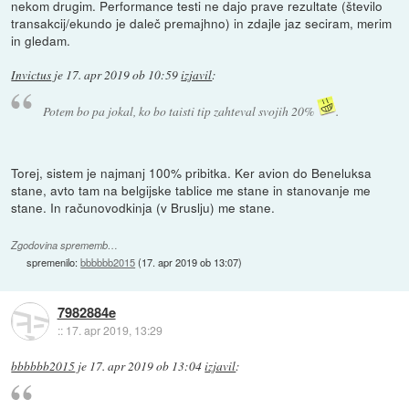
nekom drugim. Performance testi ne dajo prave rezultate (število
transakcij/ekundo je daleč premajhno) in zdajle jaz seciram, merim
in gledam.
Invictus
je
17. apr 2019 ob 10:59
izjavil
:
Potem bo pa jokal, ko bo taisti tip zahteval svojih 20%
.
Torej, sistem je najmanj 100% pribitka. Ker avion do Beneluksa
stane, avto tam na belgijske tablice me stane in stanovanje me
stane. In računovodkinja (v Bruslju) me stane.
Zgodovina sprememb…
spremenilo:
bbbbbb2015
(
17. apr 2019 ob 13:07
)
7982884e
::
17. apr 2019, 13:29
bbbbbb2015
je
17. apr 2019 ob 13:04
izjavil
: