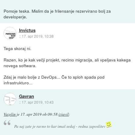
Pomoje teska. Mislim da je frilensanje rezervirano bolj za
developerje.
Invictus
::
17. apr 2019, 10:38
Tega skoraj ni.
Razen, ko je kak večji projekt, recimo migracija, ali vpeljava kakega
novega softwara.
Zdaj je malo bolje z DevOps... Če to sploh spada pod
infrastrukturo...
Gavran
::
17. apr 2019, 10:43
Vazelin
je
17. apr 2019 ob 09:58
izjavil
:
Pa saj zate je ravno to kar imaš sedaj - redna zaposlitev