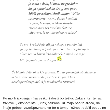
je samo o delu, ki meni ne gre dobro
da ga opravi nekdo drug, sam pa se
100% posvečam tehnikalijam.
Veliko
programerjev ne zna dobro hendlati
biznisa, še manj pa iskati stranke.
Počasi bom res začel markat vse
odgovore, ki so tako mimo za izbris!
Se pravi rabiš šefa, ali pa nekoga s potrebnimi
znanji in skupaj odpreta nek d.o.o. ter si izplačujeta
plačo ter na koncu leta dobiček. Ampak vse to je
bilo že napisano od drugih
Če bi hotu šefa, bi se kje zaposlil. Rabim pomočnika/sodelavca,
ki bo prevzel business del, medtem ko jaz delam
developer/design del. A je to tak težko razumet?
Po mojih izkušnjah (na veliko žalost) bo težka. Zakaj? Ker te razni
fdvjevčki, ekonomisteki, (fax) faliranci, ki imajo pač to srečo, da
imajo gobec, veze&poznanstva ter s tem priložnost dobiti posel, ne