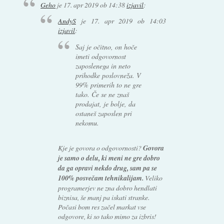
Geho
je
17. apr 2019 ob 14:38
izjavil
:
AndyS
je
17. apr 2019 ob 14:03
izjavil
:
Saj je očitno, on hoče
imeti odgovornost
zaposlenega in neto
prihodke poslovneža. V
99% primerih to ne gre
tako. Če se ne znaš
prodajat, je bolje, da
ostaneš zaposlen pri
nekomu.
Kje je govora o odgovornosti?
Govora
je samo o delu, ki meni ne gre dobro
da ga opravi nekdo drug, sam pa se
100% posvečam tehnikalijam.
Veliko
programerjev ne zna dobro hendlati
biznisa, še manj pa iskati stranke.
Počasi bom res začel markat vse
odgovore, ki so tako mimo za izbris!