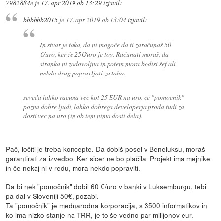
7982884e
je
17. apr 2019 ob 13:29
izjavil
:
bbbbbb2015
je
17. apr 2019 ob 13:04
izjavil
:
In stvar je taka, da ni mogoče da ti zaračunaš 50
€/uro, ker že 25€/uro je top. Računati moraš, da
stranka ni zadovoljna in potem mora bodisi šef ali
nekdo drug popravljati za tabo.
seveda lahko racuna vec kot 25 EUR na uro. ce "pomocnik"
pozna dobre ljudi, lahko dobrega developerja proda tudi za
dosti vec na uro (in ob tem nima dosti dela).
Pač, ločiti je treba koncepte. Da dobiš posel v Beneluksu, moraš
garantirati za izvedbo. Ker sicer ne bo plačila. Projekt ima mejnike
in če nekaj ni v redu, mora nekdo popraviti.
Da bi nek "pomočnik" dobil 60 €/uro v banki v Luksemburgu, tebi
pa dal v Sloveniji 50€, pozabi.
Ta "pomočnik" je mednarodna korporacija, s 3500 informatikov in
ko ima nizko stanje na TRR, je to še vedno par milijonov eur.