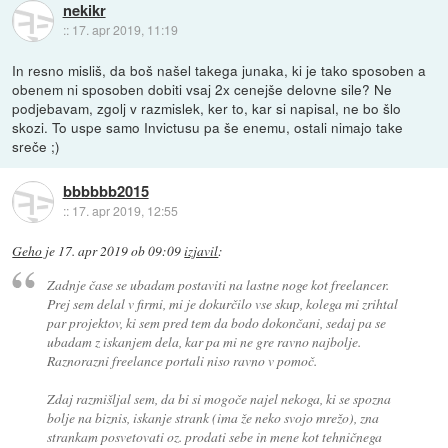
nekikr
::
17. apr 2019, 11:19
In resno misliš, da boš našel takega junaka, ki je tako sposoben a
obenem ni sposoben dobiti vsaj 2x cenejše delovne sile? Ne
podjebavam, zgolj v razmislek, ker to, kar si napisal, ne bo šlo
skozi. To uspe samo Invictusu pa še enemu, ostali nimajo take
sreče ;)
bbbbbb2015
::
17. apr 2019, 12:55
Geho
je
17. apr 2019 ob 09:09
izjavil
:
Zadnje čase se ubadam postaviti na lastne noge kot freelancer.
Prej sem delal v firmi, mi je dokurčilo vse skup, kolega mi zrihtal
par projektov, ki sem pred tem da bodo dokončani, sedaj pa se
ubadam z iskanjem dela, kar pa mi ne gre ravno najbolje.
Raznorazni freelance portali niso ravno v pomoč.
Zdaj razmišljal sem, da bi si mogoče najel nekoga, ki se spozna
bolje na biznis, iskanje strank (ima že neko svojo mrežo), zna
strankam posvetovati oz. prodati sebe in mene kot tehničnega