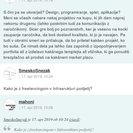
S čim pa se ukvarjaš? Design, programiranje, splet, aplikacije?
Meni se včasih nabere nekaj projektov na kupu, ki jih dam naprej
nekomu drugemu (lahko poskrbim tudi za komunikacijo z
naročnikom). Sicer gre bolj po poznanstvih, ker je vseeno na kocki
zaupanje naročnika, da boš dostavil kvaliteto, ki jo je navajen. Pa
tudi v obratni smeri se pričakuje, da bo priletel kakšen projekt, ko
bo suša. Če nimaš dela pa lahko čas zapolniš z izpopolnjevanjem
portfolia ali z izdelavo kakšnega templejta ali vtičnika, ki ga ponudiš
brezplačno ali prodaš na kakšnem market placu.
SmeskoSnezak
::
17. apr 2019, 10:24
Kako je z freelancingom v Infrasrukturi podjetij?
mahoni
::
17. apr 2019, 10:38
SmeskoSnezak
je
17. apr 2019 ob 10:24
izjavil
:
Kako je z freelancingom v Infrasrukturi podjetij?