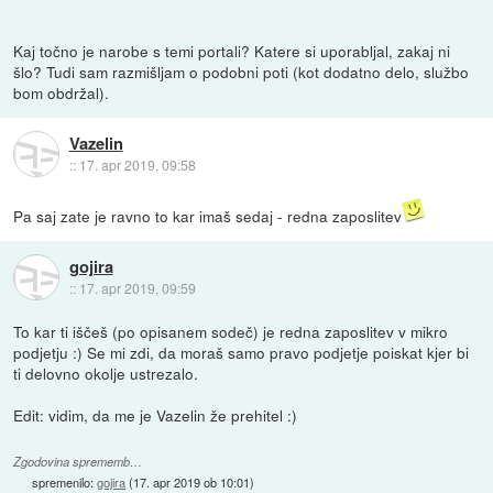
Kaj točno je narobe s temi portali? Katere si uporabljal, zakaj ni
šlo? Tudi sam razmišljam o podobni poti (kot dodatno delo, službo
bom obdržal).
Vazelin
::
17. apr 2019, 09:58
Pa saj zate je ravno to kar imaš sedaj - redna zaposlitev
gojira
::
17. apr 2019, 09:59
To kar ti iščeš (po opisanem sodeč) je redna zaposlitev v mikro
podjetju :) Se mi zdi, da moraš samo pravo podjetje poiskat kjer bi
ti delovno okolje ustrezalo.
Edit: vidim, da me je Vazelin že prehitel :)
Zgodovina sprememb…
spremenilo:
gojira
(
17. apr 2019 ob 10:01
)