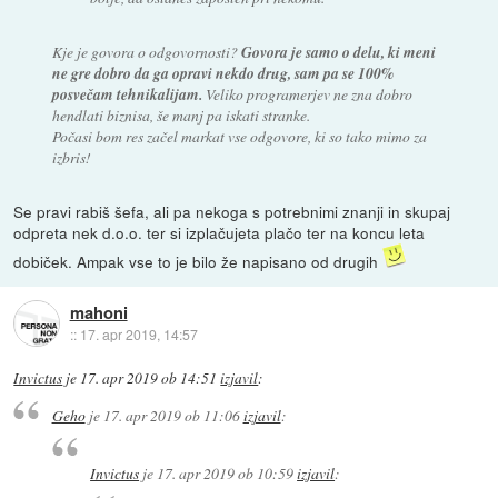
Kje je govora o odgovornosti?
Govora je samo o delu, ki meni
ne gre dobro da ga opravi nekdo drug, sam pa se 100%
posvečam tehnikalijam.
Veliko programerjev ne zna dobro
hendlati biznisa, še manj pa iskati stranke.
Počasi bom res začel markat vse odgovore, ki so tako mimo za
izbris!
Se pravi rabiš šefa, ali pa nekoga s potrebnimi znanji in skupaj
odpreta nek d.o.o. ter si izplačujeta plačo ter na koncu leta
dobiček. Ampak vse to je bilo že napisano od drugih
mahoni
::
17. apr 2019, 14:57
Invictus
je
17. apr 2019 ob 14:51
izjavil
:
Geho
je
17. apr 2019 ob 11:06
izjavil
:
Invictus
je
17. apr 2019 ob 10:59
izjavil
: