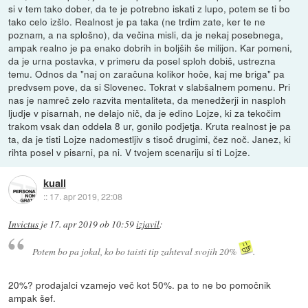
si v tem tako dober, da te je potrebno iskati z lupo, potem se ti bo
tako celo izšlo. Realnost je pa taka (ne trdim zate, ker te ne
poznam, a na splošno), da večina misli, da je nekaj posebnega,
ampak realno je pa enako dobrih in boljših še milijon. Kar pomeni,
da je urna postavka, v primeru da posel sploh dobiš, ustrezna
temu. Odnos da "naj on zaračuna kolikor hoče, kaj me briga" pa
predvsem pove, da si Slovenec. Tokrat v slabšalnem pomenu. Pri
nas je namreč zelo razvita mentaliteta, da menedžerji in nasploh
ljudje v pisarnah, ne delajo nič, da je edino Lojze, ki za tekočim
trakom vsak dan oddela 8 ur, gonilo podjetja. Kruta realnost je pa
ta, da je tisti Lojze nadomestljiv s tisoč drugimi, čez noč. Janez, ki
rihta posel v pisarni, pa ni. V tvojem scenariju si ti Lojze.
kuall
::
17. apr 2019, 22:08
Invictus
je
17. apr 2019 ob 10:59
izjavil
:
Potem bo pa jokal, ko bo taisti tip zahteval svojih 20%
.
20%? prodajalci vzamejo več kot 50%. pa to ne bo pomočnik
ampak šef.