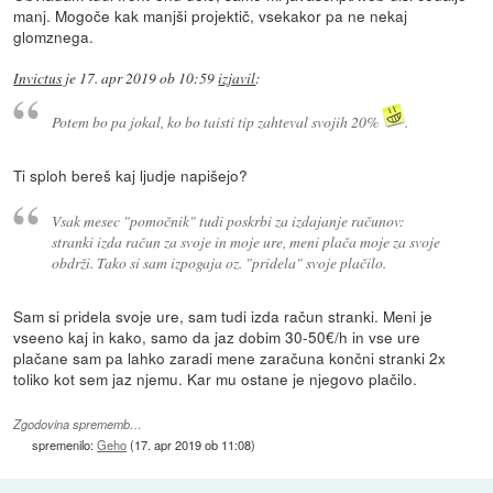
manj. Mogoče kak manjši projektič, vsekakor pa ne nekaj
glomznega.
Invictus
je
17. apr 2019 ob 10:59
izjavil
:
Potem bo pa jokal, ko bo taisti tip zahteval svojih 20%
.
Ti sploh bereš kaj ljudje napišejo?
Vsak mesec "pomočnik" tudi poskrbi za izdajanje računov:
stranki izda račun za svoje in moje ure, meni plača moje za svoje
obdrži. Tako si sam izpogaja oz. "pridela" svoje plačilo.
Sam si pridela svoje ure, sam tudi izda račun stranki. Meni je
vseeno kaj in kako, samo da jaz dobim 30-50€/h in vse ure
plačane sam pa lahko zaradi mene zaračuna končni stranki 2x
toliko kot sem jaz njemu. Kar mu ostane je njegovo plačilo.
Zgodovina sprememb…
spremenilo:
Geho
(
17. apr 2019 ob 11:08
)