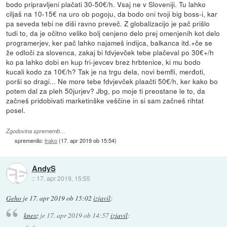
bodo pripravljeni plačati 30-50€/h. Vsaj ne v Sloveniji. Tu lahko
ciljaš na 10-15€ na uro ob pogoju, da bodo oni tvoji big boss-i, kar
pa seveda tebi ne diši ravno preveč. Z globalizacijo je pač prišlo
tudi to, da je očitno veliko bolj cenjeno delo prej omenjenih kot delo
programerjev, ker pač lahko najameš indijca, balkanca itd.+če se
že odloči za slovenca, zakaj bi fdvjevček tebe plačeval po 30€+/h
ko pa lahko dobi en kup fri-jevcev brez hrbtenice, ki mu bodo
kucali kodo za 10€/h? Tak je na trgu dela, novi bemfli, merđoti,
porši so dragi... Ne more tebe fdvjevček plaačti 50€/h, ker kako bo
potem dal za pleh 50jurjev? Jbg, po moje ti preostane le to, da
začneš pridobivati marketinške veščine in si sam začneš rihtat
posel.
Zgodovina sprememb…
spremenilo:
trako
(
17. apr 2019 ob 15:54
)
AndyS
::
17. apr 2019, 15:55
Geho
je
17. apr 2019 ob 15:02
izjavil
:
knesz
je
17. apr 2019 ob 14:57
izjavil
: