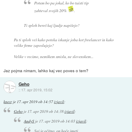
Potem bo pa jokal, ko bo taisti tip
zahteval svojih 20%
.
Ti sploh bereš kaj ljudje napišejo?
Pa ti sploh veš kako poteka iskanje joba kot freelancer in kako
velike firme zaposlujejo?
Velike v recimo, nemškem smislu, ne slovenskem...
Jaz pojma nimam, lahko kaj vec poves o tem?
Geho
::
17. apr 2019, 15:02
knesz
je
17. apr 2019 ob 14:57
izjavil
:
Geho
je
17. apr 2019 ob 14:38
izjavil
:
AndyS
je
17. apr 2019 ob 14:03
izjavil
:
Saj je očitno, on hoče imeti