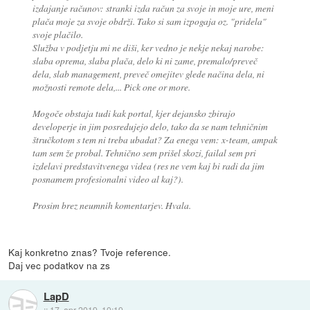
izdajanje računov: stranki izda račun za svoje in moje ure, meni
plača moje za svoje obdrži. Tako si sam izpogaja oz. "pridela"
svoje plačilo.
Služba v podjetju mi ne diši, ker vedno je nekje nekaj narobe:
slaba oprema, slaba plača, delo ki ni zame, premalo/preveč
dela, slab management, preveč omejitev glede načina dela, ni
možnosti remote dela,... Pick one or more.
Mogoče obstaja tudi kak portal, kjer dejansko zbirajo
developerje in jim posredujejo delo, tako da se nam tehničnim
štručkotom s tem ni treba ubadat? Za enega vem: x-team, ampak
tam sem že probal. Tehnično sem prišel skozi, failal sem pri
izdelavi predstavitvenega videa (res ne vem kaj bi radi da jim
posnamem profesionalni video al kaj?).
Prosim brez neumnih komentarjev. Hvala.
Kaj konkretno znas? Tvoje reference.
Daj vec podatkov na zs
LapD
::
17. apr 2019, 10:19