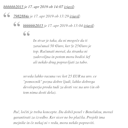
bbbbbb2015
je
17. apr 2019 ob 14:07
izjavil
:
7982884e
je
17. apr 2019 ob 13:29
izjavil
:
bbbbbb2015
je
17. apr 2019 ob 13:04
izjavil
:
In stvar je taka, da ni mogoče da ti
zaračunaš 50 €/uro, ker že 25€/uro je
top. Računati moraš, da stranka ni
zadovoljna in potem mora bodisi šef
ali nekdo drug popravljati za tabo.
seveda lahko racuna vec kot 25 EUR na uro. ce
"pomocnik" pozna dobre ljudi, lahko dobrega
developerja proda tudi za dosti vec na uro (in ob
tem nima dosti dela).
Pač, ločiti je treba koncepte. Da dobiš posel v Beneluksu, moraš
garantirati za izvedbo. Ker sicer ne bo plačila. Projekt ima
mejnike in če nekaj ni v redu, mora nekdo popraviti.