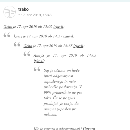
trako
::
17. apr 2019, 15:48
Geho
je
17. apr 2019 ob 15:02
izjavil
:
knesz
je
17. apr 2019 ob 14:57
izjavil
:
Geho
je
17. apr 2019 ob 14:38
izjavil
:
AndyS
je
17. apr 2019 ob 14:03
izjavil
:
Saj je očitno, on hoče
imeti odgovornost
zaposlenega in neto
prihodke poslovneža. V
99% primerih to ne gre
tako. Če se ne znaš
prodajat, je bolje, da
ostaneš zaposlen pri
nekomu.
Kje je govora o odgovornosti?
Govora