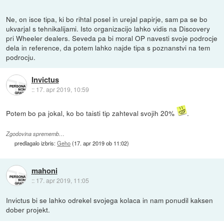
Ne, on isce tipa, ki bo rihtal posel in urejal papirje, sam pa se bo
ukvarjal s tehnikalijami. Isto organizacijo lahko vidis na Discovery
pri Wheeler dealers. Seveda pa bi moral OP navesti svoje podrocje
dela in reference, da potem lahko najde tipa s poznanstvi na tem
podrocju.
Invictus
::
17. apr 2019, 10:59
Potem bo pa jokal, ko bo taisti tip zahteval svojih 20%
.
Zgodovina sprememb…
predlagalo izbris:
Geho
(
17. apr 2019 ob 11:02
)
mahoni
::
17. apr 2019, 11:05
Invictus bi se lahko odrekel svojega kolaca in nam ponudil kaksen
dober projekt.