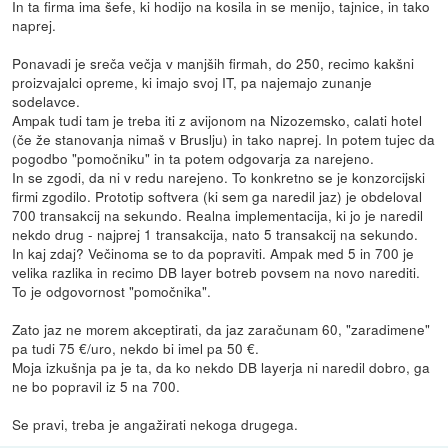
In ta firma ima šefe, ki hodijo na kosila in se menijo, tajnice, in tako
naprej.
Ponavadi je sreča večja v manjših firmah, do 250, recimo kakšni
proizvajalci opreme, ki imajo svoj IT, pa najemajo zunanje
sodelavce.
Ampak tudi tam je treba iti z avijonom na Nizozemsko, calati hotel
(če že stanovanja nimaš v Bruslju) in tako naprej. In potem tujec da
pogodbo "pomočniku" in ta potem odgovarja za narejeno.
In se zgodi, da ni v redu narejeno. To konkretno se je konzorcijski
firmi zgodilo. Prototip softvera (ki sem ga naredil jaz) je obdeloval
700 transakcij na sekundo. Realna implementacija, ki jo je naredil
nekdo drug - najprej 1 transakcija, nato 5 transakcij na sekundo.
In kaj zdaj? Večinoma se to da popraviti. Ampak med 5 in 700 je
velika razlika in recimo DB layer botreb povsem na novo narediti.
To je odgovornost "pomočnika".
Zato jaz ne morem akceptirati, da jaz zaračunam 60, "zaradimene"
pa tudi 75 €/uro, nekdo bi imel pa 50 €.
Moja izkušnja pa je ta, da ko nekdo DB layerja ni naredil dobro, ga
ne bo popravil iz 5 na 700.
Se pravi, treba je angažirati nekoga drugega.