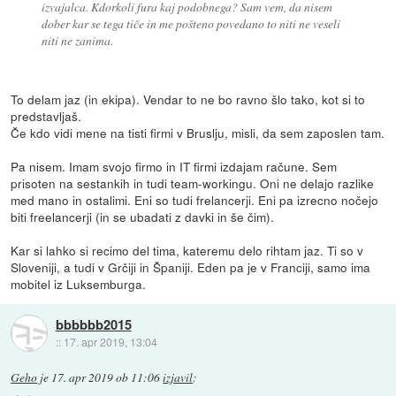
izvajalca. Kdorkoli fura kaj podobnega? Sam vem, da nisem
dober kar se tega tiče in me pošteno povedano to niti ne veseli
niti ne zanima.
To delam jaz (in ekipa). Vendar to ne bo ravno šlo tako, kot si to
predstavljaš.
Če kdo vidi mene na tisti firmi v Bruslju, misli, da sem zaposlen tam.
Pa nisem. Imam svojo firmo in IT firmi izdajam račune. Sem
prisoten na sestankih in tudi team-workingu. Oni ne delajo razlike
med mano in ostalimi. Eni so tudi frelancerji. Eni pa izrecno nočejo
biti freelancerji (in se ubadati z davki in še čim).
Kar si lahko si recimo del tima, kateremu delo rihtam jaz. Ti so v
Sloveniji, a tudi v Grčiji in Španiji. Eden pa je v Franciji, samo ima
mobitel iz Luksemburga.
bbbbbb2015
::
17. apr 2019, 13:04
Geho
je
17. apr 2019 ob 11:06
izjavil
: