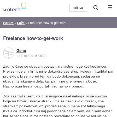
☰
Forum
»
Loža
»
Freelance how-to-get-work
Freelance how-to-get-work
Geho
::
17. apr 2019, 09:09
Zadnje čase se ubadam postaviti na lastne noge kot freelancer.
Prej sem delal v firmi, mi je dokurčilo vse skup, kolega mi zrihtal par
projektov, ki sem pred tem da bodo dokončani, sedaj pa se
ubadam z iskanjem dela, kar pa mi ne gre ravno najbolje.
Raznorazni freelance portali niso ravno v pomoč.
Zdaj razmišljal sem, da bi si mogoče najel nekoga, ki se spozna
bolje na biznis, iskanje strank (ima že neko svojo mrežo), zna
strankam posvetovati oz. prodati sebe in mene kot tehničnega
izvajalca. Kdorkoli fura kaj podobnega? Sam vem, da nisem dober
kar se tega tiče in me pošteno povedano to niti ne veseli niti ne