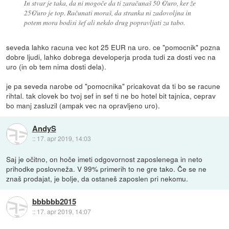
In stvar je taka, da ni mogoče da ti zaračunaš 50 €/uro, ker že
25€/uro je top. Računati moraš, da stranka ni zadovoljna in
potem mora bodisi šef ali nekdo drug popravljati za tabo.
seveda lahko racuna vec kot 25 EUR na uro. ce "pomocnik" pozna
dobre ljudi, lahko dobrega developerja proda tudi za dosti vec na
uro (in ob tem nima dosti dela).
je pa seveda narobe od "pomocnika" pricakovat da ti bo se racune
rihtal. tak clovek bo tvoj sef in sef ti ne bo hotel bit tajnica, ceprav
bo manj zasluzil (ampak vec na opravljeno uro).
AndyS
::
17. apr 2019, 14:03
Saj je očitno, on hoče imeti odgovornost zaposlenega in neto
prihodke poslovneža. V 99% primerih to ne gre tako. Če se ne
znaš prodajat, je bolje, da ostaneš zaposlen pri nekomu.
bbbbbb2015
::
17. apr 2019, 14:07