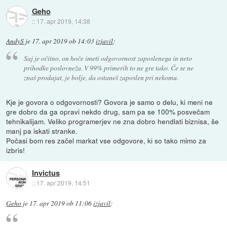
Geho
::
17. apr 2019, 14:38
AndyS
je
17. apr 2019 ob 14:03
izjavil
:
Saj je očitno, on hoče imeti odgovornost zaposlenega in neto
prihodke poslovneža. V 99% primerih to ne gre tako. Če se ne
znaš prodajat, je bolje, da ostaneš zaposlen pri nekomu.
Kje je govora o odgovornosti? Govora je samo o delu, ki meni ne
gre dobro da ga opravi nekdo drug, sam pa se 100% posvečam
tehnikalijam. Veliko programerjev ne zna dobro hendlati biznisa, še
manj pa iskati stranke.
Počasi bom res začel markat vse odgovore, ki so tako mimo za
izbris!
Invictus
::
17. apr 2019, 14:51
Geho
je
17. apr 2019 ob 11:06
izjavil
: