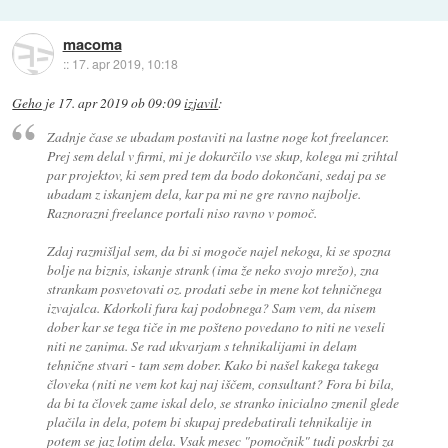
macoma
::
17. apr 2019, 10:18
Geho
je
17. apr 2019 ob 09:09
izjavil
:
Zadnje čase se ubadam postaviti na lastne noge kot freelancer.
Prej sem delal v firmi, mi je dokurčilo vse skup, kolega mi zrihtal
par projektov, ki sem pred tem da bodo dokončani, sedaj pa se
ubadam z iskanjem dela, kar pa mi ne gre ravno najbolje.
Raznorazni freelance portali niso ravno v pomoč.
Zdaj razmišljal sem, da bi si mogoče najel nekoga, ki se spozna
bolje na biznis, iskanje strank (ima že neko svojo mrežo), zna
strankam posvetovati oz. prodati sebe in mene kot tehničnega
izvajalca. Kdorkoli fura kaj podobnega? Sam vem, da nisem
dober kar se tega tiče in me pošteno povedano to niti ne veseli
niti ne zanima. Se rad ukvarjam s tehnikalijami in delam
tehnične stvari - tam sem dober. Kako bi našel kakega takega
človeka (niti ne vem kot kaj naj iščem, consultant? Fora bi bila,
da bi ta človek zame iskal delo, se stranko inicialno zmenil glede
plačila in dela, potem bi skupaj predebatirali tehnikalije in
potem se jaz lotim dela. Vsak mesec "pomočnik" tudi poskrbi za