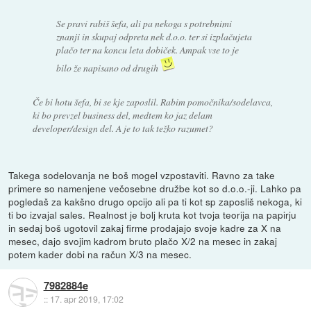
Se pravi rabiš šefa, ali pa nekoga s potrebnimi
znanji in skupaj odpreta nek d.o.o. ter si izplačujeta
plačo ter na koncu leta dobiček. Ampak vse to je
bilo že napisano od drugih
Če bi hotu šefa, bi se kje zaposlil. Rabim pomočnika/sodelavca,
ki bo prevzel business del, medtem ko jaz delam
developer/design del. A je to tak težko razumet?
Takega sodelovanja ne boš mogel vzpostaviti. Ravno za take
primere so namenjene večosebne družbe kot so d.o.o.-ji. Lahko pa
pogledaš za kakšno drugo opcijo ali pa ti kot sp zaposliš nekoga, ki
ti bo izvajal sales. Realnost je bolj kruta kot tvoja teorija na papirju
in sedaj boš ugotovil zakaj firme prodajajo svoje kadre za X na
mesec, dajo svojim kadrom bruto plačo X/2 na mesec in zakaj
potem kader dobi na račun X/3 na mesec.
7982884e
::
17. apr 2019, 17:02