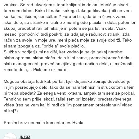
zanima. Se rad ukvarjam s tehnikalijami in delam tehnične stvari -
tam sem dober. Kako bi našel kakega takega človeka (niti ne vem
kot kaj naj iščem, consultant? Fora bi bila, da bi ta človek zame
iskal delo, se stranko inicialno zmenil glede plačila in dela, potem bi
skupaj predebatirali tehnikalije in potem se jaz lotim dela. Vsak
mesec "pomočnik" tudi poskrbi za izdajanje računov: stranki izda
račun za svoje in moje ure, meni plača moje za svoje obdrži. Tako
si sam izpogaja oz. "pridela" svoje plačilo.
Služba v podjetju mi ne diši, ker vedno je nekje nekaj narobe:
slaba oprema, slaba plača, delo ki ni zame, premalo/preveč dela,
slab management, preveč omejitev glede načina dela, ni možnosti
remote dela,... Pick one or more.
Mogoče obstaja tudi kak portal, kjer dejansko zbirajo developerje
in jim posredujejo delo, tako da se nam tehničnim štručkotom s tem
ni treba ubadat? Za enega vem: x-team, ampak tam sem že probal.
Tehnično sem prišel skozi, failal sem pri izdelavi predstavitvenega
videa (res ne vem kaj bi radi da jim posnamem profesionalni video
al kaj?).
Prosim brez neumnih komentarjev. Hvala.
juroz