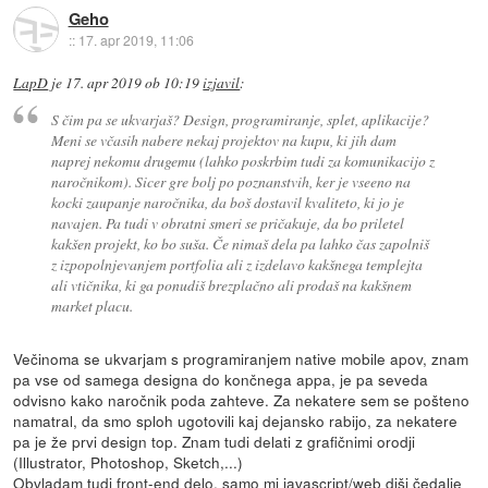
Geho
::
17. apr 2019, 11:06
LapD
je
17. apr 2019 ob 10:19
izjavil
:
S čim pa se ukvarjaš? Design, programiranje, splet, aplikacije?
Meni se včasih nabere nekaj projektov na kupu, ki jih dam
naprej nekomu drugemu (lahko poskrbim tudi za komunikacijo z
naročnikom). Sicer gre bolj po poznanstvih, ker je vseeno na
kocki zaupanje naročnika, da boš dostavil kvaliteto, ki jo je
navajen. Pa tudi v obratni smeri se pričakuje, da bo priletel
kakšen projekt, ko bo suša. Če nimaš dela pa lahko čas zapolniš
z izpopolnjevanjem portfolia ali z izdelavo kakšnega templejta
ali vtičnika, ki ga ponudiš brezplačno ali prodaš na kakšnem
market placu.
Večinoma se ukvarjam s programiranjem native mobile apov, znam
pa vse od samega designa do končnega appa, je pa seveda
odvisno kako naročnik poda zahteve. Za nekatere sem se pošteno
namatral, da smo sploh ugotovili kaj dejansko rabijo, za nekatere
pa je že prvi design top. Znam tudi delati z grafičnimi orodji
(Illustrator, Photoshop, Sketch,...)
Obvladam tudi front-end delo, samo mi javascript/web diši čedalje