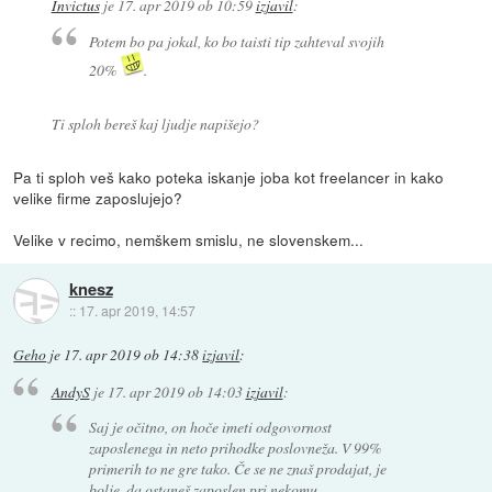
Invictus
je
17. apr 2019 ob 10:59
izjavil
:
Potem bo pa jokal, ko bo taisti tip zahteval svojih
20%
.
Ti sploh bereš kaj ljudje napišejo?
Pa ti sploh veš kako poteka iskanje joba kot freelancer in kako
velike firme zaposlujejo?
Velike v recimo, nemškem smislu, ne slovenskem...
knesz
::
17. apr 2019, 14:57
Geho
je
17. apr 2019 ob 14:38
izjavil
:
AndyS
je
17. apr 2019 ob 14:03
izjavil
:
Saj je očitno, on hoče imeti odgovornost
zaposlenega in neto prihodke poslovneža. V 99%
primerih to ne gre tako. Če se ne znaš prodajat, je
bolje, da ostaneš zaposlen pri nekomu.