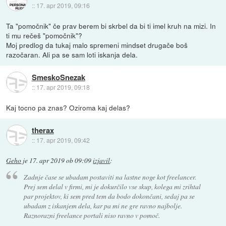
::
17. apr 2019, 09:16
Ta "pomočnik" če prav berem bi skrbel da bi ti imel kruh na mizi. In
ti mu rečeš "pomočnik"?
Moj predlog da tukaj malo spremeni mindset drugače boš
razočaran. Ali pa se sam loti iskanja dela.
SmeskoSnezak
::
17. apr 2019, 09:18
Kaj tocno pa znas? Oziroma kaj delas?
therax
::
17. apr 2019, 09:42
Geho
je
17. apr 2019 ob 09:09
izjavil
:
Zadnje čase se ubadam postaviti na lastne noge kot freelancer.
Prej sem delal v firmi, mi je dokurčilo vse skup, kolega mi zrihtal
par projektov, ki sem pred tem da bodo dokončani, sedaj pa se
ubadam z iskanjem dela, kar pa mi ne gre ravno najbolje.
Raznorazni freelance portali niso ravno v pomoč.