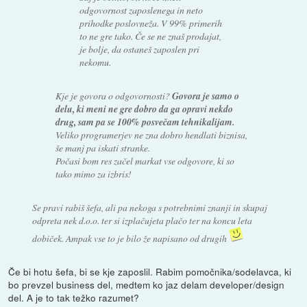
odgovornost zaposlenega in neto
prihodke poslovneža. V 99% primerih
to ne gre tako. Če se ne znaš prodajat,
je bolje, da ostaneš zaposlen pri
nekomu.
Kje je govora o odgovornosti?
Govora je samo o
delu, ki meni ne gre dobro da ga opravi nekdo
drug, sam pa se 100% posvečam tehnikalijam.
Veliko programerjev ne zna dobro hendlati biznisa,
še manj pa iskati stranke.
Počasi bom res začel markat vse odgovore, ki so
tako mimo za izbris!
Se pravi rabiš šefa, ali pa nekoga s potrebnimi znanji in skupaj
odpreta nek d.o.o. ter si izplačujeta plačo ter na koncu leta
dobiček. Ampak vse to je bilo že napisano od drugih
Če bi hotu šefa, bi se kje zaposlil. Rabim pomočnika/sodelavca, ki
bo prevzel business del, medtem ko jaz delam developer/design
del. A je to tak težko razumet?