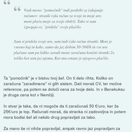
Vsak mesec "pomočnik" tudi poskrbi za izdajanje
računov: stranki izda račun za svoje in moje ure,
meni plača moje za svoje obdrži. Tako si sam
izpogaja oz. "pridela" svoje plačilo.
Sam si pridela svoje ure, sam tudi izda račun stranki. Meni je
vseeno kaj in kako, samo da jaz dobim 30-50€/h in vse ure
plačane sam pa lahko zaradi mene zaračuna končni stranki 2x
toliko kot sem jaz njemu. Kar mu ostane je njegovo plačilo.
Ta "pomočnik" je v bistvu tvoj šef. On ti delo rihta. Koliko on
zaračuna "zaradimene" ni glih sistem. Dati moraš CV, ter močne
reference, pa potem se določi cena za tvoje delo. In v Benekuksu
je druga cena kot v Nemčiji.
In stvar je taka, da ni mogoče da ti zaračunaš 50 €/uro, ker že
25€/uro je top. Računati moraš, da stranka ni zadovoljna in potem
mora bodisi šef ali nekdo drug popravljati za tabo.
Za mano še ni nihče popravljal, ampak ravno jaz popravljam za