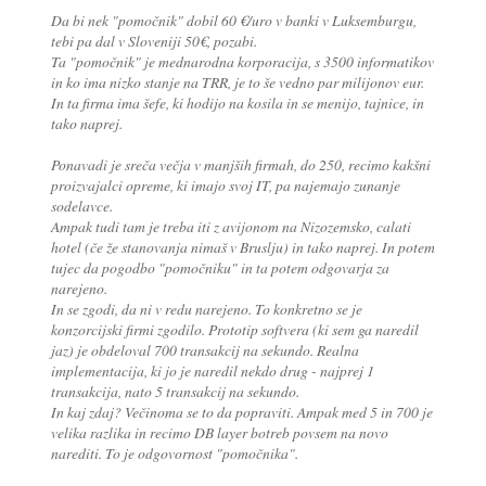
Da bi nek "pomočnik" dobil 60 €/uro v banki v Luksemburgu,
tebi pa dal v Sloveniji 50€, pozabi.
Ta "pomočnik" je mednarodna korporacija, s 3500 informatikov
in ko ima nizko stanje na TRR, je to še vedno par milijonov eur.
In ta firma ima šefe, ki hodijo na kosila in se menijo, tajnice, in
tako naprej.
Ponavadi je sreča večja v manjših firmah, do 250, recimo kakšni
proizvajalci opreme, ki imajo svoj IT, pa najemajo zunanje
sodelavce.
Ampak tudi tam je treba iti z avijonom na Nizozemsko, calati
hotel (če že stanovanja nimaš v Bruslju) in tako naprej. In potem
tujec da pogodbo "pomočniku" in ta potem odgovarja za
narejeno.
In se zgodi, da ni v redu narejeno. To konkretno se je
konzorcijski firmi zgodilo. Prototip softvera (ki sem ga naredil
jaz) je obdeloval 700 transakcij na sekundo. Realna
implementacija, ki jo je naredil nekdo drug - najprej 1
transakcija, nato 5 transakcij na sekundo.
In kaj zdaj? Večinoma se to da popraviti. Ampak med 5 in 700 je
velika razlika in recimo DB layer botreb povsem na novo
narediti. To je odgovornost "pomočnika".