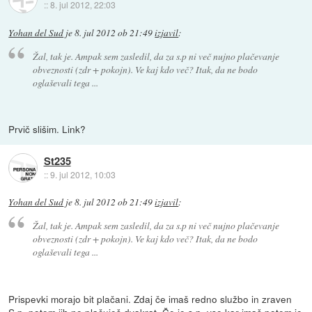
::
8. jul 2012, 22:03
Yohan del Sud
je
8. jul 2012 ob 21:49
izjavil
:
Žal, tak je. Ampak sem zasledil, da za s.p ni več nujno plačevanje
obveznosti (zdr + pokojn). Ve kaj kdo več? Itak, da ne bodo
oglaševali tega ...
Prvič slišim. Link?
St235
::
9. jul 2012, 10:03
Yohan del Sud
je
8. jul 2012 ob 21:49
izjavil
:
Žal, tak je. Ampak sem zasledil, da za s.p ni več nujno plačevanje
obveznosti (zdr + pokojn). Ve kaj kdo več? Itak, da ne bodo
oglaševali tega ...
Prispevki morajo bit plačani. Zdaj če imaš redno službo in zraven
S.p. potem jih ne plačuješ dvakrat. Če je s.p. vse kar imaš potem je