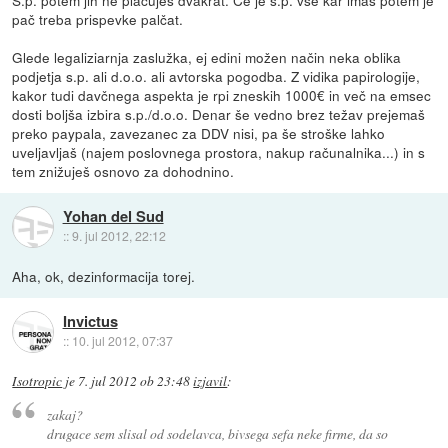
pač treba prispevke palčat.
Glede legaliziarnja zaslužka, ej edini možen način neka oblika
podjetja s.p. ali d.o.o. ali avtorska pogodba. Z vidika papirologije,
kakor tudi davčnega aspekta je rpi zneskih 1000€ in več na emsec
dosti boljša izbira s.p./d.o.o. Denar še vedno brez težav prejemaš
preko paypala, zavezanec za DDV nisi, pa še stroške lahko
uveljavljaš (najem poslovnega prostora, nakup računalnika...) in s
tem znižuješ osnovo za dohodnino.
Yohan del Sud
::
9. jul 2012, 22:12
Aha, ok, dezinformacija torej.
Invictus
::
10. jul 2012, 07:37
Isotropic
je
7. jul 2012 ob 23:48
izjavil
:
zakaj?
drugace sem slisal od sodelavca, bivsega sefa neke firme, da so