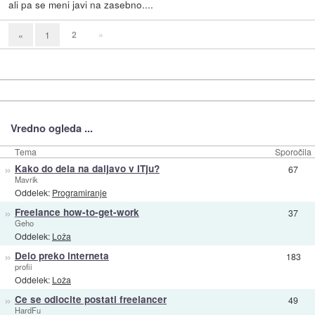
ali pa se meni javi na zasebno....
2
»
«
1
Vredno ogleda ...
Tema
Sporočila
»
Kako do dela na daljavo v ITju?
67
Mavrik
Oddelek:
Programiranje
»
Freelance how-to-get-work
37
Geho
Oddelek:
Loža
»
Delo preko interneta
183
profii
Oddelek:
Loža
»
Ce se odlocite postati freelancer
49
HardFu