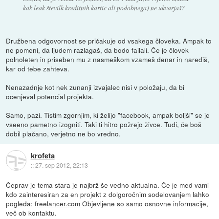
kak leak številk kreditnih kartic ali podobnega) ne ukvarjaš?
Družbena odgovornost se pričakuje od vsakega človeka. Ampak to
ne pomeni, da ljudem razlagaš, da bodo failali. Če je človek
polnoleten in priseben mu z nasmeškom vzameš denar in narediš,
kar od tebe zahteva.
Nenazadnje kot nek zunanji izvajalec nisi v položaju, da bi
ocenjeval potencial projekta.
Samo, pazi. Tistim zgornjim, ki želijo "facebook, ampak boljši" se je
vseeno pametno izogniti. Taki ti hitro požrejo živce. Tudi, če boš
dobil plačano, verjetno ne bo vredno.
krofeta
::
27. sep 2012, 22:13
Čeprav je tema stara je najbrž še vedno aktualna. Če je med vami
kdo zainteresiran za en projekt z dolgoročnim sodelovanjem lahko
pogleda:
freelancer.com
Objevljene so samo osnovne informacije,
več ob kontaktu.