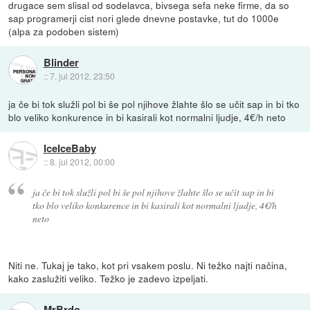
drugace sem slisal od sodelavca, bivsega sefa neke firme, da so
sap programerji cist nori glede dnevne postavke, tut do 1000e
(alpa za podoben sistem)
Blinder
::
7. jul 2012, 23:50
ja če bi tok služli pol bi še pol njihove žlahte šlo se učit sap in bi tko
blo veliko konkurence in bi kasirali kot normalni ljudje, 4€/h neto
IceIceBaby
::
8. jul 2012, 00:00
ja če bi tok služli pol bi še pol njihove žlahte šlo se učit sap in bi
tko blo veliko konkurence in bi kasirali kot normalni ljudje, 4€/h
neto
Niti ne. Tukaj je tako, kot pri vsakem poslu. Ni težko najti načina,
kako zaslužiti veliko. Težko je zadevo izpeljati.
MrBrdo