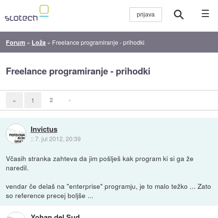
☰
Forum
»
Loža
»
Freelance programiranje - prihodki
Freelance programiranje - prihodki
2
»
«
1
Invictus
::
7. jul 2012, 20:39
Včasih stranka zahteva da jim pošlješ kak program ki si ga že
naredil.
vendar če delaš na "enterprise" programju, je to malo težko ... Zato
so reference precej boljše ...
Yohan del Sud