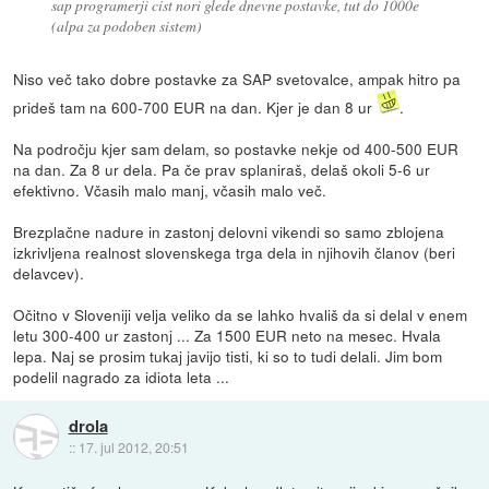
sap programerji cist nori glede dnevne postavke, tut do 1000e
(alpa za podoben sistem)
Niso več tako dobre postavke za SAP svetovalce, ampak hitro pa
prideš tam na 600-700 EUR na dan. Kjer je dan 8 ur
.
Na področju kjer sam delam, so postavke nekje od 400-500 EUR
na dan. Za 8 ur dela. Pa če prav splaniraš, delaš okoli 5-6 ur
efektivno. Včasih malo manj, včasih malo več.
Brezplačne nadure in zastonj delovni vikendi so samo zblojena
izkrivljena realnost slovenskega trga dela in njihovih članov (beri
delavcev).
Očitno v Sloveniji velja veliko da se lahko hvališ da si delal v enem
letu 300-400 ur zastonj ... Za 1500 EUR neto na mesec. Hvala
lepa. Naj se prosim tukaj javijo tisti, ki so to tudi delali. Jim bom
podelil nagrado za idiota leta ...
drola
::
17. jul 2012, 20:51