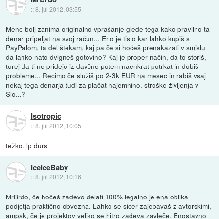
::
8. jul 2012, 03:55
Mene bolj zanima originalno vprašanje glede tega kako pravilno ta
denar pripeljat na svoj račun... Eno je tisto kar lahko kupiš s
PayPalom, ta del štekam, kaj pa če si hočeš prenakazati v smislu
da lahko nato dvigneš gotovino? Kaj je proper način, da to storiš,
torej da ti ne pridejo iz davčne potem naenkrat potrkat in dobiš
probleme... Recimo če služiš po 2-3k EUR na mesec in rabiš vsaj
nekaj tega denarja tudi za plačat najemnino, stroške življenja v
Slo...?
Isotropic
::
8. jul 2012, 10:05
težko. lp durs
IceIceBaby
::
8. jul 2012, 10:16
MrBrdo, če hočeš zadevo delati 100% legalno je ena oblika
podjetja praktično obvezna. Lahko se sicer zajebavaš z avtorskimi,
ampak, če je projektov veliko se hitro zadeva zavleče. Enostavno