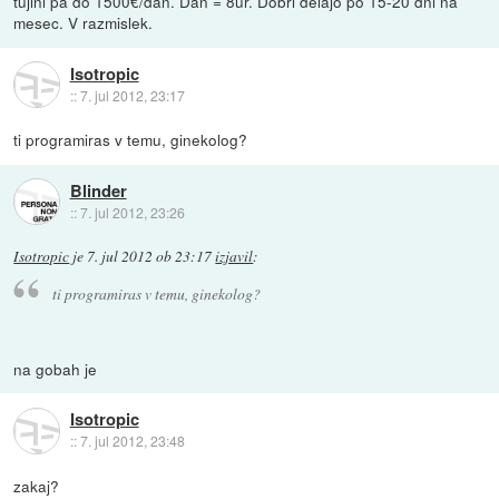
tujini pa do 1500€/dan. Dan = 8ur. Dobri delajo po 15-20 dni na
mesec. V razmislek.
Isotropic
::
7. jul 2012, 23:17
ti programiras v temu, ginekolog?
Blinder
::
7. jul 2012, 23:26
Isotropic
je
7. jul 2012 ob 23:17
izjavil
:
ti programiras v temu, ginekolog?
na gobah je
Isotropic
::
7. jul 2012, 23:48
zakaj?