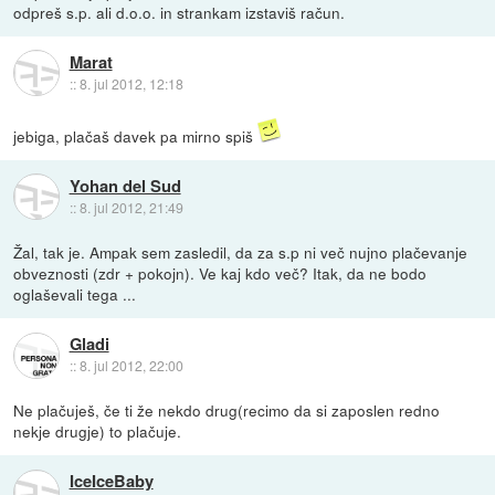
odpreš s.p. ali d.o.o. in strankam izstaviš račun.
Marat
::
8. jul 2012, 12:18
jebiga, plačaš davek pa mirno spiš
Yohan del Sud
::
8. jul 2012, 21:49
Žal, tak je. Ampak sem zasledil, da za s.p ni več nujno plačevanje
obveznosti (zdr + pokojn). Ve kaj kdo več? Itak, da ne bodo
oglaševali tega ...
Gladi
::
8. jul 2012, 22:00
Ne plačuješ, če ti že nekdo drug(recimo da si zaposlen redno
nekje drugje) to plačuje.
IceIceBaby