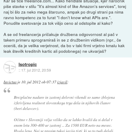
Kar se tiče freelance.com... Kako hendlate situacije, kjer naročnik
piše stavke v stilu "It's almost kind of like Amazon's services", torej
naj bi šlo za neko mega štarcuno, ampak po drugi strani pa nima
ravno kompetenc za to furat "I don't know what APIs are.".
Ponudite svetovanje za tok višjo ceno al odstopite al kako?
A se od freelancerja pričakuje družbena odgovornost al pač v
takem primeru sprogramiraš in se z družbenim vidikom (npr., če
oceniš, da je velika verjetnost, da bo v taki firmi vrjetno kmalu kak
leak številk kreditnih kartic ali podobnega) ne ukvarjaš?
Isotropic
::
17. jul 2012, 20:59
Invictus
je
10. jul 2012 ob 07:37
izjavil
:
Brezplačne nadure in zastonj delovni vikendi so samo zblojena
izkrivljena realnost slovenskega trga dela in njihovih članov
(beri delavcev).
Očitno v Sloveniji velja veliko da se lahko hvališ da si delal v
enem letu 300-400 ur zastonj ... Za 1500 EUR neto na mesec.
Hvala lepa. Naj se prosim tukaj javijo tisti, ki so to tudi delali.