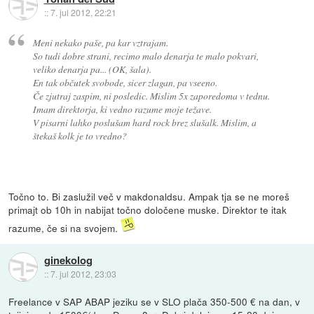
::
7. jul 2012, 22:21
Meni nekako paše, pa kar vztrajam.
So tudi dobre strani, recimo malo denarja te malo pokvari,
veliko denarja pa... (OK, šala).
En tak občutek svobode, sicer zlagan, pa vseeno.
Če zjutraj zaspim, ni posledic. Mislim 5x zaporedoma v tednu.
Imam direktorja, ki vedno razume moje težave.
V pisarni lahko poslušam hard rock brez slušalk. Mislim, a
štekaš kolk je to vredno?
Točno to. Bi zaslužil več v makdonaldsu. Ampak tja se ne moreš
primajt ob 10h in nabijat točno določene muske. Direktor te itak
razume, če si na svojem.
ginekolog
::
7. jul 2012, 23:03
Freelance v SAP ABAP jeziku se v SLO plača 350-500 € na dan, v