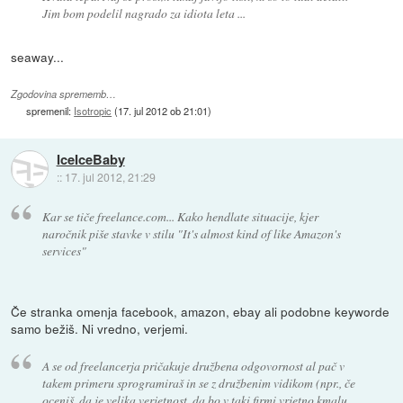
Jim bom podelil nagrado za idiota leta ...
seaway...
Zgodovina sprememb…
spremenil:
Isotropic
(
17. jul 2012 ob 21:01
)
IceIceBaby
::
17. jul 2012, 21:29
Kar se tiče freelance.com... Kako hendlate situacije, kjer
naročnik piše stavke v stilu "It's almost kind of like Amazon's
services"
Če stranka omenja facebook, amazon, ebay ali podobne keyworde
samo bežiš. Ni vredno, verjemi.
A se od freelancerja pričakuje družbena odgovornost al pač v
takem primeru sprogramiraš in se z družbenim vidikom (npr., če
oceniš, da je velika verjetnost, da bo v taki firmi vrjetno kmalu