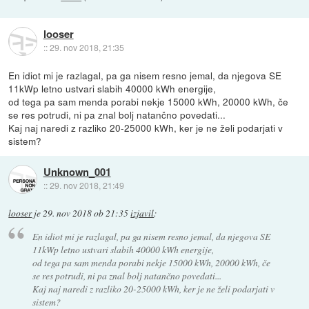
looser
::
29. nov 2018, 21:35
En idiot mi je razlagal, pa ga nisem resno jemal, da njegova SE
11kWp letno ustvari slabih 40000 kWh energije,
od tega pa sam menda porabi nekje 15000 kWh, 20000 kWh, če
se res potrudi, ni pa znal bolj natančno povedati...
Kaj naj naredi z razliko 20-25000 kWh, ker je ne želi podarjati v
sistem?
Unknown_001
::
29. nov 2018, 21:49
looser
je
29. nov 2018 ob 21:35
izjavil
:
En idiot mi je razlagal, pa ga nisem resno jemal, da njegova SE
11kWp letno ustvari slabih 40000 kWh energije,
od tega pa sam menda porabi nekje 15000 kWh, 20000 kWh, če
se res potrudi, ni pa znal bolj natančno povedati...
Kaj naj naredi z razliko 20-25000 kWh, ker je ne želi podarjati v
sistem?