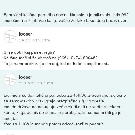
Bom videl kakšno ponudbo dobim. Na spletu je mikavnih tistih 96€
mesečno na 7 let. Vse kar je več je že tako tako, dolg break even
looser
::
4. okt 2018, 08:57
Si še dobil kaj pametnega?
Kakšno moč si že obetaš za (96€x12x7=) 8064€?
To je namreč skoraj pol manj, kot so hoteli ucepiti meni...
looser
::
18. okt 2018, 13:19
tudi meni so dali takšno ponudbo za 4,4kW, izračunano izključno
za samo-oskrbo, viški grejo brezplačno (!!) v omrežje...
menda država ne odkupuje več elektrike, ti ne vodi na nekem
kontu, ki ga polniš ob soncu in porabljaš, ko sonca ni (ali ga je
manj)...
tisto za 11kW je menda potem odveč, razliko podariš...