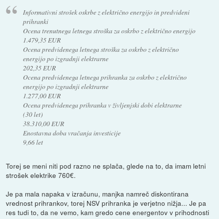
Informativni strošek oskrbe z električno energijo in predvideni
prihranki
Ocena trenutnega letnega stroška za oskrbo z električno energijo
1.479,35 EUR
Ocena predvidenega letnega stroška za oskrbo z električno
energijo po izgradnji elektrarne
202,35 EUR
Ocena predvidenega letnega prihranka za oskrbo z električno
energijo po izgradnji elektrarne
1.277,00 EUR
Ocena predvidenega prihranka v življenjski dobi elektrarne
(30 let)
38.310,00 EUR
Enostavna doba vračanja investicije
9,66 let
Torej se meni niti pod razno ne splača, glede na to, da imam letni
strošek elektrike 760€.
Je pa mala napaka v izračunu, manjka namreč diskontirana
vrednost prihrankov, torej NSV prihranka je verjetno nižja... Je pa
res tudi to, da ne vemo, kam gredo cene energentov v prihodnosti