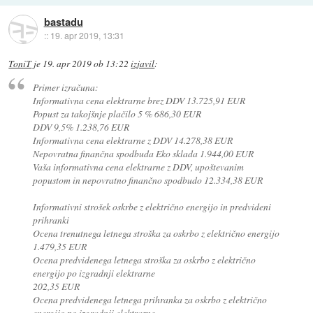
bastadu
::
19. apr 2019, 13:31
ToniT
je
19. apr 2019 ob 13:22
izjavil
:
Primer izračuna:
Informativna cena elektrarne brez DDV 13.725,91 EUR
Popust za takojšnje plačilo 5 % 686,30 EUR
DDV 9,5% 1.238,76 EUR
Informativna cena elektrarne z DDV 14.278,38 EUR
Nepovratna finančna spodbuda Eko sklada 1.944,00 EUR
Vaša informativna cena elektrarne z DDV, upoštevanim
popustom in nepovratno finančno spodbudo 12.334,38 EUR
Informativni strošek oskrbe z električno energijo in predvideni
prihranki
Ocena trenutnega letnega stroška za oskrbo z električno energijo
1.479,35 EUR
Ocena predvidenega letnega stroška za oskrbo z električno
energijo po izgradnji elektrarne
202,35 EUR
Ocena predvidenega letnega prihranka za oskrbo z električno
energijo po izgradnji elektrarne