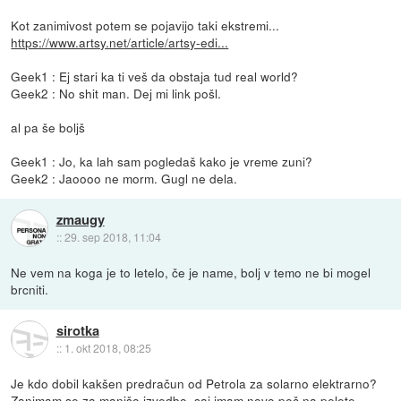
Kot zanimivost potem se pojavijo taki ekstremi...
https://www.artsy.net/article/artsy-edi...
Geek1 : Ej stari ka ti veš da obstaja tud real world?
Geek2 : No shit man. Dej mi link pošl.
al pa še boljš
Geek1 : Jo, ka lah sam pogledaš kako je vreme zuni?
Geek2 : Jaoooo ne morm. Gugl ne dela.
zmaugy
::
29. sep 2018, 11:04
Ne vem na koga je to letelo, če je name, bolj v temo ne bi mogel
brcniti.
sirotka
::
1. okt 2018, 08:25
Je kdo dobil kakšen predračun od Petrola za solarno elektrarno?
Zanimam se za manjšo izvedbo, saj imam novo peč na pelete,