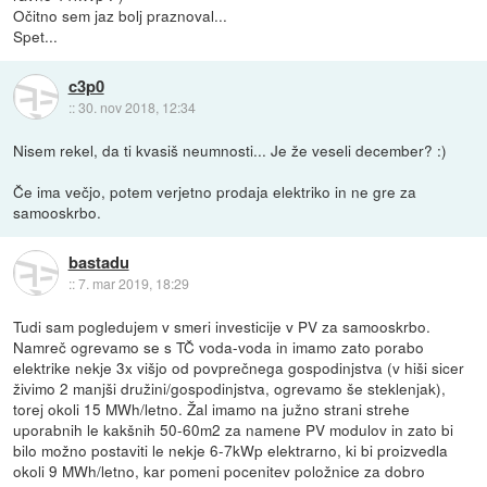
Očitno sem jaz bolj praznoval...
Spet...
c3p0
::
30. nov 2018, 12:34
Nisem rekel, da ti kvasiš neumnosti... Je že veseli december? :)
Če ima večjo, potem verjetno prodaja elektriko in ne gre za
samooskrbo.
bastadu
::
7. mar 2019, 18:29
Tudi sam pogledujem v smeri investicije v PV za samooskrbo.
Namreč ogrevamo se s TČ voda-voda in imamo zato porabo
elektrike nekje 3x višjo od povprečnega gospodinjstva (v hiši sicer
živimo 2 manjši družini/gospodinjstva, ogrevamo še steklenjak),
torej okoli 15 MWh/letno. Žal imamo na južno strani strehe
uporabnih le kakšnih 50-60m2 za namene PV modulov in zato bi
bilo možno postaviti le nekje 6-7kWp elektrarno, ki bi proizvedla
okoli 9 MWh/letno, kar pomeni pocenitev položnice za dobro