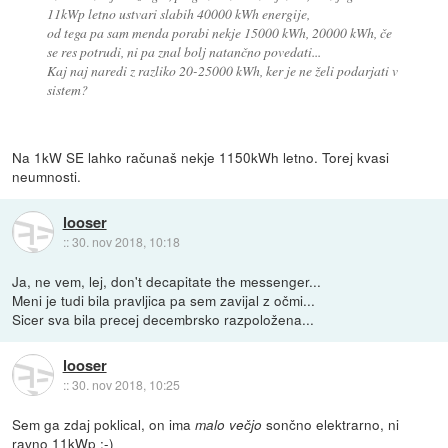
11kWp letno ustvari slabih 40000 kWh energije,
od tega pa sam menda porabi nekje 15000 kWh, 20000 kWh, če
se res potrudi, ni pa znal bolj natančno povedati...
Kaj naj naredi z razliko 20-25000 kWh, ker je ne želi podarjati v
sistem?
Na 1kW SE lahko računaš nekje 1150kWh letno. Torej kvasi
neumnosti.
looser
::
30. nov 2018, 10:18
Ja, ne vem, lej, don't decapitate the messenger...
Meni je tudi bila pravljica pa sem zavijal z očmi...
Sicer sva bila precej decembrsko razpoložena...
looser
::
30. nov 2018, 10:25
Sem ga zdaj poklical, on ima
sončno elektrarno, ni
malo večjo
ravno 11kWp :-)