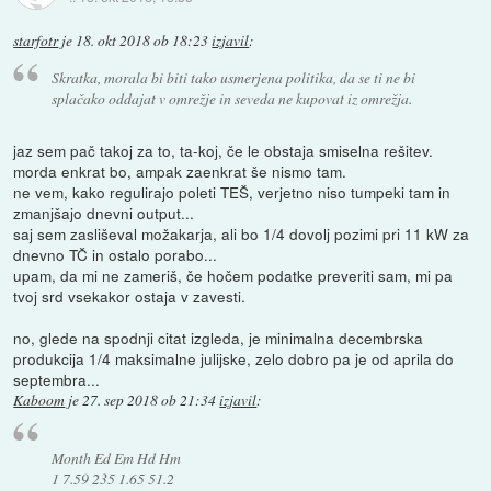
starfotr
je
18. okt 2018 ob 18:23
izjavil
:
Skratka, morala bi biti tako usmerjena politika, da se ti ne bi
splačako oddajat v omrežje in seveda ne kupovat iz omrežja.
jaz sem pač takoj za to, ta-koj, če le obstaja smiselna rešitev.
morda enkrat bo, ampak zaenkrat še nismo tam.
ne vem, kako regulirajo poleti TEŠ, verjetno niso tumpeki tam in
zmanjšajo dnevni output...
saj sem zasliševal možakarja, ali bo 1/4 dovolj pozimi pri 11 kW za
dnevno TČ in ostalo porabo...
upam, da mi ne zameriš, če hočem podatke preveriti sam, mi pa
tvoj srd vsekakor ostaja v zavesti.
no, glede na spodnji citat izgleda, je minimalna decembrska
produkcija 1/4 maksimalne julijske, zelo dobro pa je od aprila do
septembra...
Kaboom
je
27. sep 2018 ob 21:34
izjavil
:
Month Ed Em Hd Hm
1 7.59 235 1.65 51.2