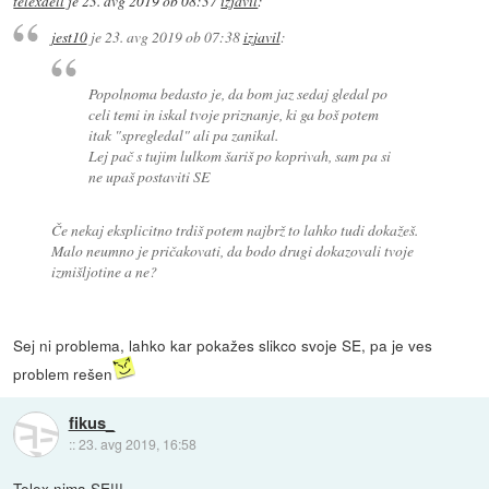
telexdell
je
23. avg 2019 ob 08:37
izjavil
:
jest10
je
23. avg 2019 ob 07:38
izjavil
:
Popolnoma bedasto je, da bom jaz sedaj gledal po
celi temi in iskal tvoje priznanje, ki ga boš potem
itak "spregledal" ali pa zanikal.
Lej pač s tujim lulkom šariš po koprivah, sam pa si
ne upaš postaviti SE
Če nekaj eksplicitno trdiš potem najbrž to lahko tudi dokažeš.
Malo neumno je pričakovati, da bodo drugi dokazovali tvoje
izmišljotine a ne?
Sej ni problema, lahko kar pokažes slikco svoje SE, pa je ves
problem rešen
fikus_
::
23. avg 2019, 16:58
Telex nima SE!!!