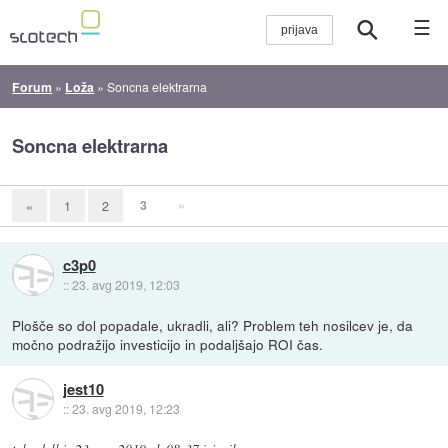
☰
Forum
»
Loža
»
Soncna elektrarna
Soncna elektrarna
3
»
«
1
2
c3p0
::
23. avg 2019, 12:03
Plošče so dol popadale, ukradli, ali? Problem teh nosilcev je, da
močno podražijo investicijo in podaljšajo ROI čas.
jest10
::
23. avg 2019, 12:23