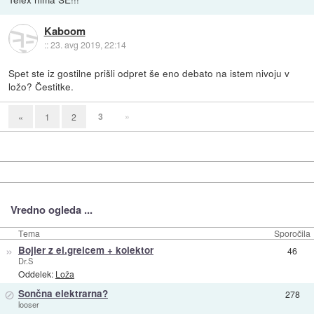
Kaboom
::
23. avg 2019, 22:14
Spet ste iz gostilne prišli odpret še eno debato na istem nivoju v
ložo? Čestitke.
3
»
«
1
2
Vredno ogleda ...
Tema
Sporočila
»
Bojler z el.grelcem + kolektor
46
Dr.S
Oddelek:
Loža
⊘
Sončna elektrarna?
278
looser