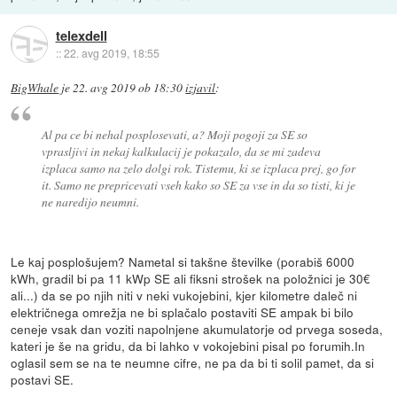
telexdell
::
22. avg 2019, 18:55
BigWhale
je
22. avg 2019 ob 18:30
izjavil
:
Al pa ce bi nehal posplosevati, a? Moji pogoji za SE so
vprasljivi in nekaj kalkulacij je pokazalo, da se mi zadeva
izplaca samo na zelo dolgi rok. Tistemu, ki se izplaca prej, go for
it. Samo ne prepricevati vseh kako so SE za vse in da so tisti, ki je
ne naredijo neumni.
Le kaj posplošujem? Nametal si takšne številke (porabiš 6000
kWh, gradil bi pa 11 kWp SE ali fiksni strošek na položnici je 30€
ali...) da se po njih niti v neki vukojebini, kjer kilometre daleč ni
električnega omrežja ne bi splačalo postaviti SE ampak bi bilo
ceneje vsak dan voziti napolnjene akumulatorje od prvega soseda,
kateri je še na gridu, da bi lahko v vokojebini pisal po forumih.In
oglasil sem se na te neumne cifre, ne pa da bi ti solil pamet, da si
postavi SE.