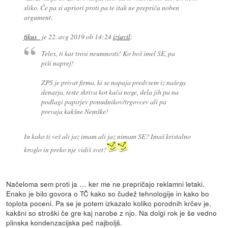
sliko. Če pa si apriori proti pa te itak ne prepriča noben
argument.
fikus_
je
22. avg 2019 ob 14:24
izjavil
:
Telex, ti kar trosi neumnosti! Ko boš imel SE, pa
piši naprej!
ZPS je privat firma, ki se napaja predvsem iz našega
denarja, teste skriva kot kača noge, dela jih pa na
podlagi papirjev ponudnikov/trgovcev ali pa
prevaja kakšne Nemške!
In kako ti veš ali jaz imam ali jaz nimam SE? Imaš kristalno
kroglo in preko nje vidiš svet?
Načeloma sem proti ja … ker me ne prepričajo reklamni letaki.
Enako je bilo govora o TČ kako so čudež tehnologije in kako bo
toplota poceni. Pa se je potem izkazalo koliko porodnih krčev je,
kakšni so stroški če gre kaj narobe z njo. Na dolgi rok je še vedno
plinska kondenzacijska peč najboljš.