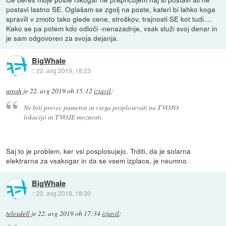
postavi lastno SE. Oglašam se zgolj na poste, kateri bi lahko koga
spravili v zmoto tako glede cene, stroškov, trajnosti SE kot tudi....
Kako se pa potem kdo odloči -nenazadnje, vsak služi svoj denar in
je sam odgovoren za svoja dejanja.
BigWhale
::
22. avg 2019, 18:23
urosh
je
22. avg 2019 ob 15:12
izjavil
:
Ne biti prevec pameten in vsega posplosevati na TVOJO
lokacijo in TVOJE moznosti.
Saj to je problem, ker vsi posplosujejo. Trditi, da je solarna
elektrarna za vsakogar in da se vsem izplaca, je neumno.
BigWhale
::
22. avg 2019, 18:30
telexdell
je
22. avg 2019 ob 17:34
izjavil
: