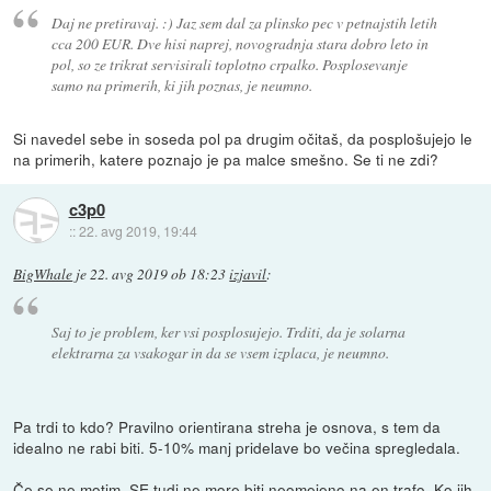
Daj ne pretiravaj. :) Jaz sem dal za plinsko pec v petnajstih letih
cca 200 EUR. Dve hisi naprej, novogradnja stara dobro leto in
pol, so ze trikrat servisirali toplotno crpalko. Posplosevanje
samo na primerih, ki jih poznas, je neumno.
Si navedel sebe in soseda pol pa drugim očitaš, da posplošujejo le
na primerih, katere poznajo je pa malce smešno. Se ti ne zdi?
c3p0
::
22. avg 2019, 19:44
BigWhale
je
22. avg 2019 ob 18:23
izjavil
:
Saj to je problem, ker vsi posplosujejo. Trditi, da je solarna
elektrarna za vsakogar in da se vsem izplaca, je neumno.
Pa trdi to kdo? Pravilno orientirana streha je osnova, s tem da
idealno ne rabi biti. 5-10% manj pridelave bo večina spregledala.
Če se ne motim, SE tudi ne more biti neomejeno na en trafo. Ko jih