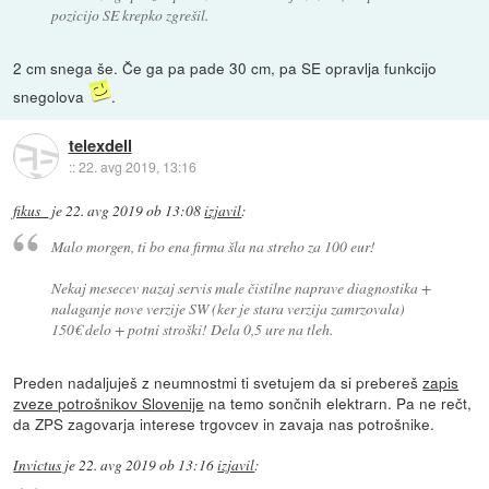
pozicijo SE krepko zgrešil.
2 cm snega še. Če ga pa pade 30 cm, pa SE opravlja funkcijo
snegolova
.
telexdell
::
22. avg 2019, 13:16
fikus_
je
22. avg 2019 ob 13:08
izjavil
:
Malo morgen, ti bo ena firma šla na streho za 100 eur!
Nekaj mesecev nazaj servis male čistilne naprave diagnostika +
nalaganje nove verzije SW (ker je stara verzija zamrzovala)
150€ delo + potni stroški! Dela 0,5 ure na tleh.
Preden nadaljuješ z neumnostmi ti svetujem da si prebereš
zapis
zveze potrošnikov Slovenije
na temo sončnih elektrarn. Pa ne rečt,
da ZPS zagovarja interese trgovcev in zavaja nas potrošnike.
Invictus
je
22. avg 2019 ob 13:16
izjavil
: