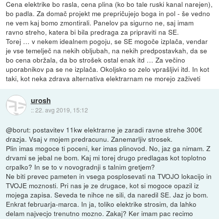
Cena elektrike bo rasla, cena plina (ko bo tale ruski kanal narejen),
bo padla. Za domač projekt me prepričujejo boga in pol - še vedno
ne vem kaj bomo zmontirali. Panelov pa sigurno ne, saj imam
ravno streho, katera bi bila predraga za pripraviti na SE.
Torej … v nekem idealnem pogoju, se SE mogoče izplača, vendar
je vse temelječ na nekih obljubah, na nekih predpostavkah, da se
bo cena obržala, da bo strošek ostal enak itd … Za večino
uporabnikov pa se ne izplača. Okoljsko so zelo vprašljivi itd. In kot
taki, kot neka zdrava alternativa elektrarnam ne morejo zaživeti
urosh
::
22. avg 2019, 15:12
@borut: postavitev 11kw elektrarne je zaradi ravne strehe 300€
drazja. Vsaj v mojem predracunu. Zanemarljiv strosek.
Plin imas mogoce ti poceni, ker imas plinovod. No, jaz ga nimam. Z
drvami se jebal ne bom. Kaj mi torej drugo predlagas kot toplotno
crpalko? In se to v novogradnji s talnim gretjem?
Ne biti prevec pameten in vsega posplosevati na TVOJO lokacijo in
TVOJE moznosti. Pri nas je ze drugace, kot si mogoce opazil iz
mojega zapisa. Seveda te nihce ne sili, da naredil SE. Jaz jo bom.
Enkrat februarja-marca. In ja, toliko elektrike strosim, da lahko
delam najvecjo trenutno mozno. Zakaj? Ker imam pac recimo