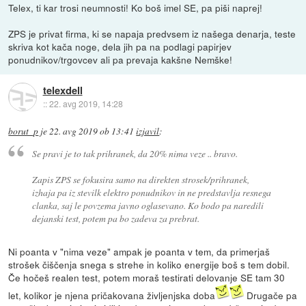
Telex, ti kar trosi neumnosti! Ko boš imel SE, pa piši naprej!
ZPS je privat firma, ki se napaja predvsem iz našega denarja, teste
skriva kot kača noge, dela jih pa na podlagi papirjev
ponudnikov/trgovcev ali pa prevaja kakšne Nemške!
telexdell
::
22. avg 2019, 14:28
borut_p
je
22. avg 2019 ob 13:41
izjavil
:
Se pravi je to tak prihranek, da 20% nima veze .. bravo.
Zapis ZPS se fokusira samo na direkten strosek/prihranek,
izhaja pa iz stevilk elektro ponudnikov in ne predstavlja resnega
clanka, saj le povzema javno oglasevano. Ko bodo pa naredili
dejanski test, potem pa bo zadeva za prebrat.
Ni poanta v "nima veze" ampak je poanta v tem, da primerjaš
strošek čiščenja snega s strehe in koliko energije boš s tem dobil.
Če hočeš realen test, potem moraš testirati delovanje SE tam 30
let, kolikor je njena pričakovana življenjska doba
Drugače pa