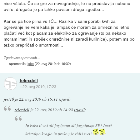
niso všteta. Če se gre za novogradnjo, to ne predstavlja nobene
ovire, drugače je pa lahko povsem druga zgodba...
Kar se pa tiče plina vs TČ... Razlika v sami porabi kwh za
ogrevanje ne vem kaka je, ampak če moram za omreznino letno
plačati več kot placam za elektriko za ogrevanje (to pa nekako
moram imeti in strošek omrežnine ni zaradi kurilnice), potem ms bo
težko prepričati o smotrnosti...
Zgodovina sprememb…
spremenila:
jabe
(
22. avg 2019 ob 16:32
)
telexdell
::
22. avg 2019, 17:23
jest10
je
22. avg 2019 ob 16:11
izjavil
:
telexdell
je
22. avg 2019 ob 14:28
izjavil
:
In kako ti veš ali jaz imam ali jaz nimam SE? Imaš
kristalno kroglo in preko nje vidiš svet?