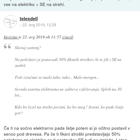
vse na elektriko + SE na strehi.
telexdell
::
22. avg 2019, 12:28
Invictus
je
22. avg 2019 ob 11:57
izjavil
:
Skoraj zastonj?
Na položnici je ponavadi 50% fiksnih stroškov, ki se jih z SE ne
znebiš.
Tisti izračuni so malo tako, tako... Malo morgen...
Seveda sončna elektrarna ne zahteva vzdrževanja. Sploh na 30
let...
Kdo bo lezel na streho pozimi, ko bo sneg? Jeseni, ko pade listje
gor?
Če ti na sočno elektrarno pada listje potem si jo očitno postavil v
senco pod drevesa. Pa če ti fiksni stroški predstavljajo 50%
položnice za elektriko se ti postavitev SE tudi ne izplača. Letna