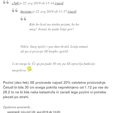
c3p0
je
22. avg 2019 ob 13:14
izjavil
:
Invictus
je
22. avg 2019 ob 11:57
izjavil
:
Kdo bo lezel na streho pozimi, ko bo
sneg? Jeseni, ko pade listje gor?
Nihče. Sneg spolzi v par dnevih dol. Listja nimaš,
ali pa si pozicijo SE krepko zgrešil.
2 cm snega še. Če ga pa pade 30 cm, pa SE opravlja funkcijo
snegolova
.
Pozimi (dec-feb) SE proizvede največ 20% celoletne proizvodnje.
Četudi bi bila 30 cm snega pokrita neprekinjeno od 1.12 pa vse do
28.2 to ne bi bila neka katastrofa in zaradi tega pozimi ni potrebe
plezati po strehi.
Zgodovina sprememb…
spremenil:
telexdell
(
22. avg 2019 ob 13:20
)