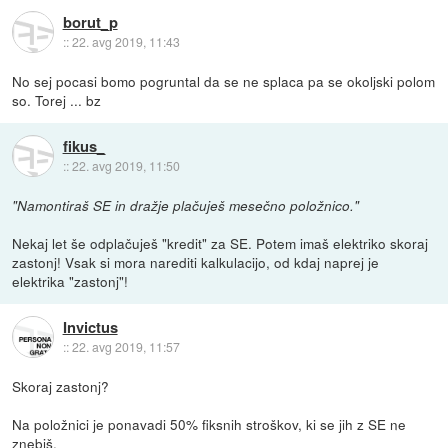
borut_p
::
22. avg 2019, 11:43
No sej pocasi bomo pogruntal da se ne splaca pa se okoljski polom
so. Torej ... bz
fikus_
::
22. avg 2019, 11:50
"Namontiraš SE in dražje plačuješ mesečno položnico."
Nekaj let še odplačuješ "kredit" za SE. Potem imaš elektriko skoraj
zastonj! Vsak si mora narediti kalkulacijo, od kdaj naprej je
elektrika "zastonj"!
Invictus
::
22. avg 2019, 11:57
Skoraj zastonj?
Na položnici je ponavadi 50% fiksnih stroškov, ki se jih z SE ne
znebiš.