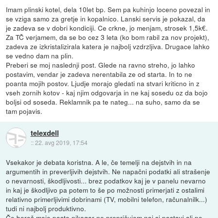
Imam plinski kotel, dela 10let bp. Sem pa kuhinjo loceno povezal in
se vziga samo za gretje in kopalnico. Lanski servis je pokazal, da
je zadeva se v dobri kondiciji. Ce crkne, jo menjam, strosek 1,5k€.
Za TČ verjamem, da se bo cez 3 leta (ko bom rabil za nov projekt),
zadeva ze izkristalizirala katera je najbolj vzdrzljiva. Drugace lahko
se vedno dam na plin.
Preberi se moj naslednji post. Glede na ravno streho, jo lahko
postavim, vendar je zadeva nerentabila ze od starta. In to ne
poanta mojih postov. Ljudje morajo gledati na stvari kriticno in z
vseh zornih kotov - kaj njim odgovarja in ne kaj sosedu oz da bojo
boljsi od soseda. Reklamnik pa te nateg... na suho, samo da se
tam pojavis.
telexdell
::
22. avg 2019, 17:54
Vsekakor je debata koristna. A le, če temelji na dejstvih in na
argumentih in preverljivih dejstvih. Ne napačni podatki ali strašenje
o nevarnosti, škodljivosti... brez podatkov kaj je v panelu nevarno
in kaj je škodljivo pa potem to še po možnosti primerjati z ostalimi
relativno primerljivimi dobrinami (TV, mobilni telefon, računalnilk...)
tudi ni najbolj produktivno.
Če bereš moje poste nikogar ne prepričujem naj si postavi ali ne