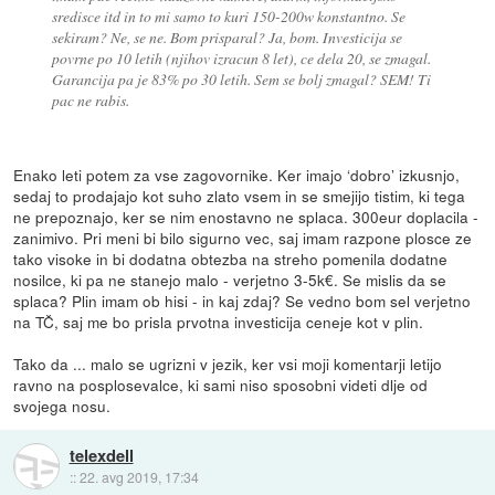
sredisce itd in to mi samo to kuri 150-200w konstantno. Se
sekiram? Ne, se ne. Bom prisparal? Ja, bom. Investicija se
povrne po 10 letih (njihov izracun 8 let), ce dela 20, se zmagal.
Garancija pa je 83% po 30 letih. Sem se bolj zmagal? SEM! Ti
pac ne rabis.
Enako leti potem za vse zagovornike. Ker imajo ‘dobro’ izkusnjo,
sedaj to prodajajo kot suho zlato vsem in se smejijo tistim, ki tega
ne prepoznajo, ker se nim enostavno ne splaca. 300eur doplacila -
zanimivo. Pri meni bi bilo sigurno vec, saj imam razpone plosce ze
tako visoke in bi dodatna obtezba na streho pomenila dodatne
nosilce, ki pa ne stanejo malo - verjetno 3-5k€. Se mislis da se
splaca? Plin imam ob hisi - in kaj zdaj? Se vedno bom sel verjetno
na TČ, saj me bo prisla prvotna investicija ceneje kot v plin.
Tako da ... malo se ugrizni v jezik, ker vsi moji komentarji letijo
ravno na posplosevalce, ki sami niso sposobni videti dlje od
svojega nosu.
telexdell
::
22. avg 2019, 17:34