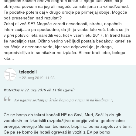
pogledaš kakšen dnevni diagram lahko iz njega tudi vidiš, ali je
obrnjena povsem na jug ali mogoče zamaknjena na vzhod/zahod.
Te podatke potem daj v drugo orodje pa primerjaj oboje. Mogoče
boš presenečen nad rezultati?
Zakaj ni več SE? Mogoče zaradi nevednosti, strahu, napačnih
informacij...Je pa spodbudno, da jih je vsako leto več. Letos so jih
v prvi polovici leta naredili več, kot v vsem letu 2017. In trend kaže
še nadaljnjo rast. Očitno vedno več ljudi postaja bedakov, kateri se
spuščajo v neznane vode, kjer vse odpoveduje, je drago,
nepredvidljivo in se nikakor ne izplača. Bi mar brali tebe, belega
kita...
telexdell
::
22. avg 2019, 11:23
WaterBoy
je
22. avg 2019 ob 11:06
izjavil
:
Ko ugasne šoštanj in krško bomo pa v temi in na hladnem :)
Če ne bomo do takrat končali HE na Savi, Muri, Soči in drugih
vodotokih ter izkoristili razpoložljivo energijo vetra, geotermalno
energijo, energijo Sonca, biomaso, bioplin... bomo zagotovo v temi.
Če pa se bomo še hoteli ogrevati in voziti z EV pa bomo