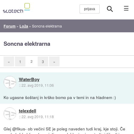
☰
Forum
»
Loža
»
Soncna elektrarna
Soncna elektrarna
2
«
1
3
»
WaterBoy
::
22. avg 2019, 11:06
Ko ugasne šoštanj in krško bomo pa v temi in na hladnem :)
telexdell
::
22. avg 2019, 11:18
Glej @fikus- ob večini SE je poleg naveden tudi kraj, kje stoji. Če