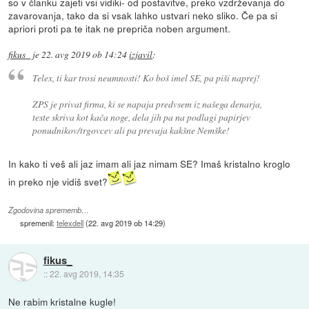
so v članku zajeti vsi vidiki- od postavitve, preko vzdrževanja do
zavarovanja, tako da si vsak lahko ustvari neko sliko. Če pa si
apriori proti pa te itak ne prepriča noben argument.
fikus_
je
22. avg 2019 ob 14:24
izjavil
:
Telex, ti kar trosi neumnosti! Ko boš imel SE, pa piši naprej!
ZPS je privat firma, ki se napaja predvsem iz našega denarja,
teste skriva kot kača noge, dela jih pa na podlagi papirjev
ponudnikov/trgovcev ali pa prevaja kakšne Nemške!
In kako ti veš ali jaz imam ali jaz nimam SE? Imaš kristalno kroglo
in preko nje vidiš svet?
Zgodovina sprememb…
spremenil:
telexdell
(
22. avg 2019 ob 14:29
)
fikus_
::
22. avg 2019, 14:35
Ne rabim kristalne kugle!