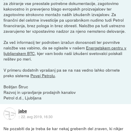
za zbiranje vse preostale potrebne dokumentacije, zagotovimo
kakovostno in preverjeno blago evropskih proizvajalcev ter
zagotovimo strokovno montažo naših izkušenih izvajalcev. Za
finančni del celotne investicije pa uporabnikom nudimo tudi Petrol
financiranja, brez pologa in brez obresti. Naložbo pa tudi ustrezno
zavarujemo ter vzpostavimo nadzor za njeno nemoteno delovanje.
Za več informacij ter podroben izračun donosnosti ter povrnitve
naložbe vas vabimo, da se oglasite v našem
Energetskem centru v
ljubljanskem BTC
, kjer vam bodo naši izkušeni svetovalci poiskali
rešitev po meri.
V primeru dodatnih vprašanj pa se na nas vedno lahko obrnete
preko sistema
Povej Petrolu
.
Boštjan Štruc
Razvoj in upravljanje prodajnih kanalov
Petrol d.d., Ljubljana
jabe
::
22. avg 2019, 16:30
Ne pozabiti da je treba še kar nekaj grebenih del zraven, ki nikjer