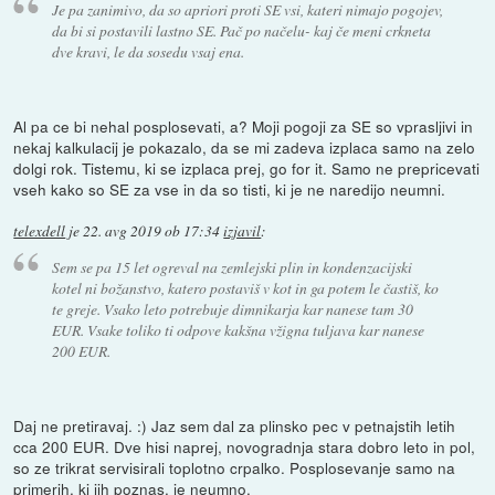
Je pa zanimivo, da so apriori proti SE vsi, kateri nimajo pogojev,
da bi si postavili lastno SE. Pač po načelu- kaj če meni crkneta
dve kravi, le da sosedu vsaj ena.
Al pa ce bi nehal posplosevati, a? Moji pogoji za SE so vprasljivi in
nekaj kalkulacij je pokazalo, da se mi zadeva izplaca samo na zelo
dolgi rok. Tistemu, ki se izplaca prej, go for it. Samo ne prepricevati
vseh kako so SE za vse in da so tisti, ki je ne naredijo neumni.
telexdell
je
22. avg 2019 ob 17:34
izjavil
:
Sem se pa 15 let ogreval na zemlejski plin in kondenzacijski
kotel ni božanstvo, katero postaviš v kot in ga potem le častiš, ko
te greje. Vsako leto potrebuje dimnikarja kar nanese tam 30
EUR. Vsake toliko ti odpove kakšna vžigna tuljava kar nanese
200 EUR.
Daj ne pretiravaj. :) Jaz sem dal za plinsko pec v petnajstih letih
cca 200 EUR. Dve hisi naprej, novogradnja stara dobro leto in pol,
so ze trikrat servisirali toplotno crpalko. Posplosevanje samo na
primerih, ki jih poznas, je neumno.