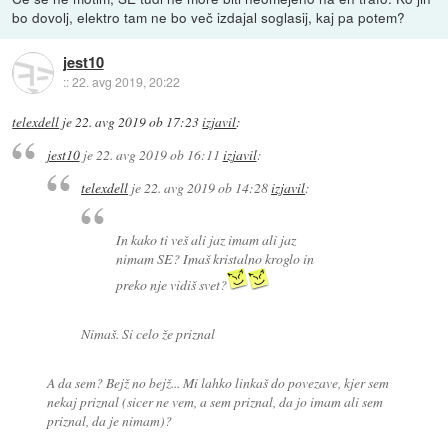
bo dovolj, elektro tam ne bo več izdajal soglasij, kaj pa potem?
jest10
::
22. avg 2019, 20:22
telexdell
je
22. avg 2019 ob 17:23
izjavil
:
jest10
je
22. avg 2019 ob 16:11
izjavil
:
telexdell
je
22. avg 2019 ob 14:28
izjavil
:
In kako ti veš ali jaz imam ali jaz
nimam SE? Imaš kristalno kroglo in
preko nje vidiš svet?
Nimaš. Si celo že priznal
A da sem? Bejž no bejž... Mi lahko linkaš do povezave, kjer sem
nekaj priznal (sicer ne vem, a sem priznal, da jo imam ali sem
priznal, da je nimam)?