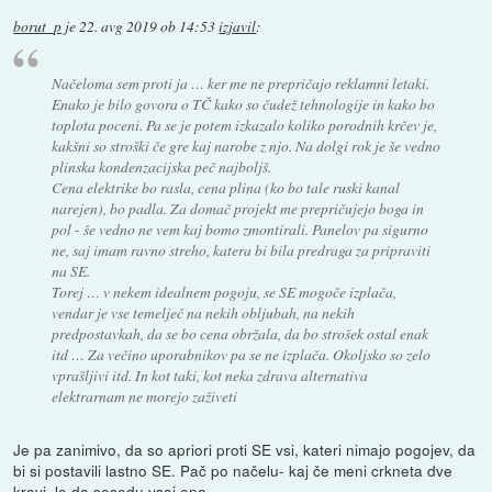
borut_p
je
22. avg 2019 ob 14:53
izjavil
:
Načeloma sem proti ja … ker me ne prepričajo reklamni letaki.
Enako je bilo govora o TČ kako so čudež tehnologije in kako bo
toplota poceni. Pa se je potem izkazalo koliko porodnih krčev je,
kakšni so stroški če gre kaj narobe z njo. Na dolgi rok je še vedno
plinska kondenzacijska peč najboljš.
Cena elektrike bo rasla, cena plina (ko bo tale ruski kanal
narejen), bo padla. Za domač projekt me prepričujejo boga in
pol - še vedno ne vem kaj bomo zmontirali. Panelov pa sigurno
ne, saj imam ravno streho, katera bi bila predraga za pripraviti
na SE.
Torej … v nekem idealnem pogoju, se SE mogoče izplača,
vendar je vse temelječ na nekih obljubah, na nekih
predpostavkah, da se bo cena obržala, da bo strošek ostal enak
itd … Za večino uporabnikov pa se ne izplača. Okoljsko so zelo
vprašljivi itd. In kot taki, kot neka zdrava alternativa
elektrarnam ne morejo zaživeti
Je pa zanimivo, da so apriori proti SE vsi, kateri nimajo pogojev, da
bi si postavili lastno SE. Pač po načelu- kaj če meni crkneta dve
kravi, le da sosedu vsaj ena.