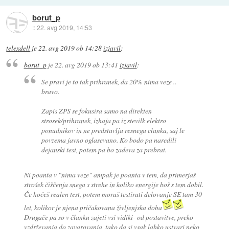
borut_p
::
22. avg 2019, 14:53
telexdell
je
22. avg 2019 ob 14:28
izjavil
:
borut_p
je
22. avg 2019 ob 13:41
izjavil
:
Se pravi je to tak prihranek, da 20% nima veze ..
bravo.
Zapis ZPS se fokusira samo na direkten
strosek/prihranek, izhaja pa iz stevilk elektro
ponudnikov in ne predstavlja resnega clanka, saj le
povzema javno oglasevano. Ko bodo pa naredili
dejanski test, potem pa bo zadeva za prebrat.
Ni poanta v "nima veze" ampak je poanta v tem, da primerjaš
strošek čiščenja snega s strehe in koliko energije boš s tem dobil.
Če hočeš realen test, potem moraš testirati delovanje SE tam 30
let, kolikor je njena pričakovana življenjska doba
Drugače pa so v članku zajeti vsi vidiki- od postavitve, preko
vzdrževanja do zavarovanja, tako da si vsak lahko ustvari neko