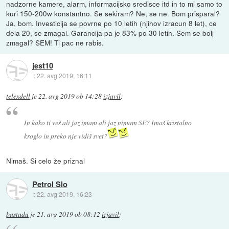
nadzorne kamere, alarm, informacijsko sredisce itd in to mi samo to
kuri 150-200w konstantno. Se sekiram? Ne, se ne. Bom prisparal?
Ja, bom. Investicija se povrne po 10 letih (njihov izracun 8 let), ce
dela 20, se zmagal. Garancija pa je 83% po 30 letih. Sem se bolj
zmagal? SEM! Ti pac ne rabis.
jest10
::
22. avg 2019, 16:11
telexdell
je
22. avg 2019 ob 14:28
izjavil
:
In kako ti veš ali jaz imam ali jaz nimam SE? Imaš kristalno
kroglo in preko nje vidiš svet?
Nimaš. Si celo že priznal
Petrol Slo
::
22. avg 2019, 16:23
bastadu
je
21. avg 2019 ob 08:12
izjavil
: