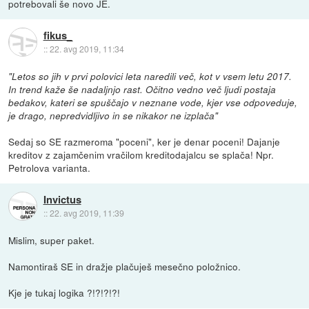
potrebovali še novo JE.
fikus_
::
22. avg 2019, 11:34
"Letos so jih v prvi polovici leta naredili več, kot v vsem letu 2017.
In trend kaže še nadaljnjo rast. Očitno vedno več ljudi postaja
bedakov, kateri se spuščajo v neznane vode, kjer vse odpoveduje,
je drago, nepredvidljivo in se nikakor ne izplača"
Sedaj so SE razmeroma "poceni", ker je denar poceni! Dajanje
kreditov z zajamčenim vračilom kreditodajalcu se splača! Npr.
Petrolova varianta.
Invictus
::
22. avg 2019, 11:39
Mislim, super paket.
Namontiraš SE in dražje plačuješ mesečno položnico.
Kje je tukaj logika ?!?!?!?!