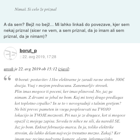
Nimaš. Si celo že priznal
A da sem? Bejž no bejž... Mi lahko linkaš do povezave, kjer sem
nekaj priznal (sicer ne vem, a sem priznal, da jo imam ali sem
priznal, da je nimam)?
borut_p
::
22. avg 2019, 17:28
urosh
je
22. avg 2019 ob 15:12
izjavil
:
@borut: postavitev 11kw elektrarne je zaradi ravne strehe 300€
drazja. Vsaj v mojem predracunu. Zanemarljiv strosek.
Plin imas mogoce ti poceni, ker imas plinovod. No, jaz ga
nimam. Z drvami se jebal ne bom. Kaj mi torej drugo predlagas
kot toplotno crpalko? In se to v novogradnji s talnim gretjem?
Ne biti prevec pameten in vsega posplosevati na TVOJO
lokacijo in TVOJE moznosti. Pri nas je ze drugace, kot si mogoce
opazil iz mojega zapisa. Seveda te nihce ne sili, da naredil SE.
Jaz jo bom. Enkrat februarja-marca. In ja, toliko elektrike
strosim, da lahko delam najvecjo trenutno mozno. Zakaj? Ker
imam pac recimo nadzorne kamere, alarm, informacijsko