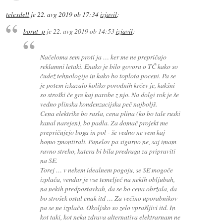
telexdell
je
22. avg 2019 ob 17:34
izjavil
:
borut_p
je
22. avg 2019 ob 14:53
izjavil
:
Načeloma sem proti ja … ker me ne prepričajo
reklamni letaki. Enako je bilo govora o TČ kako so
čudež tehnologije in kako bo toplota poceni. Pa se
je potem izkazalo koliko porodnih krčev je, kakšni
so stroški če gre kaj narobe z njo. Na dolgi rok je še
vedno plinska kondenzacijska peč najboljš.
Cena elektrike bo rasla, cena plina (ko bo tale ruski
kanal narejen), bo padla. Za domač projekt me
prepričujejo boga in pol - še vedno ne vem kaj
bomo zmontirali. Panelov pa sigurno ne, saj imam
ravno streho, katera bi bila predraga za pripraviti
na SE.
Torej … v nekem idealnem pogoju, se SE mogoče
izplača, vendar je vse temelječ na nekih obljubah,
na nekih predpostavkah, da se bo cena obržala, da
bo strošek ostal enak itd … Za večino uporabnikov
pa se ne izplača. Okoljsko so zelo vprašljivi itd. In
kot taki, kot neka zdrava alternativa elektrarnam ne