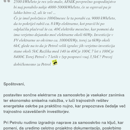
2500 kWh/leto je res zelo malo, AFAIK povprečno gospodinjstvo
bi naj porabilo nekje 4000-5000kWh/leto, če se ogrevaš pa je
lahko hitro x2, ali še več ...
Če je imel položnico 100€/mesec le ta porabi ca. 9000 kWh/leto,
da to pokriješ rabiš ca. 8 kWp elektrarno, kot praviš bi po
odplačilu plačeval še ca. 40€ elektrike mesečno, kar pomeni da
ima verjetno dejansko moč elektrarne okoli 6kWp. Investicije v
FV elektrarne so okvirno ca. 1000€/kWp, torej za 6kWp okoli
6k€, glede na to da je Petrol velik igralec jih verjetno investicija
stane okoli 5k€. Razlika med 140 in 40€ je 100€, 7 let x 100€ je
8400€. Torej Petrol v 7 letih v žep pospravi vsaj 3,5k€ ? Precej
dobičkonosno za Petrol
Spoštovani,
postavitev sončne elektrarne za samooskrbo je vsekakor zanimiva
ter ekonomsko smiselna naložba, v luči trajnostnih rešitev
energetske oskrbe pa praktično nujno, kar prepoznava čedalje več
trajnostno ozaveščenih investitorjev.
Pri Petrolu nudimo izgradnjo naprave za samooskrbo na ključ, kar
pomeni, da uredimo celotno projektno dokumentacijo, poskrbimo