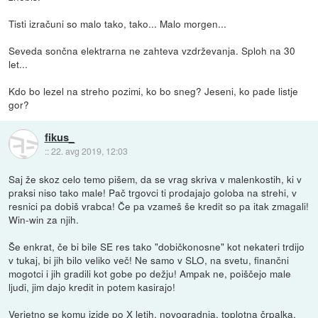
Tisti izračuni so malo tako, tako... Malo morgen...
Seveda sončna elektrarna ne zahteva vzdrževanja. Sploh na 30
let...
Kdo bo lezel na streho pozimi, ko bo sneg? Jeseni, ko pade listje
gor?
fikus_
::
22. avg 2019, 12:03
Saj že skoz celo temo pišem, da se vrag skriva v malenkostih, ki v
praksi niso tako male! Pač trgovci ti prodajajo goloba na strehi, v
resnici pa dobiš vrabca! Če pa vzameš še kredit so pa itak zmagali!
Win-win za njih.
Še enkrat, če bi bile SE res tako "dobičkonosne" kot nekateri trdijo
v tukaj, bi jih bilo veliko več! Ne samo v SLO, na svetu, finančni
mogotci i jih gradili kot gobe po dežju! Ampak ne, poiščejo male
ljudi, jim dajo kredit in potem kasirajo!
Verjetno se komu izide po X letih, novogradnja, toplotna črpalka,