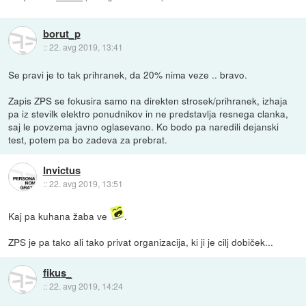
borut_p
::
22. avg 2019, 13:41
Se pravi je to tak prihranek, da 20% nima veze .. bravo.
Zapis ZPS se fokusira samo na direkten strosek/prihranek, izhaja
pa iz stevilk elektro ponudnikov in ne predstavlja resnega clanka,
saj le povzema javno oglasevano. Ko bodo pa naredili dejanski
test, potem pa bo zadeva za prebrat.
Invictus
::
22. avg 2019, 13:51
Kaj pa kuhana žaba ve
.
ZPS je pa tako ali tako privat organizacija, ki ji je cilj dobiček...
fikus_
::
22. avg 2019, 14:24