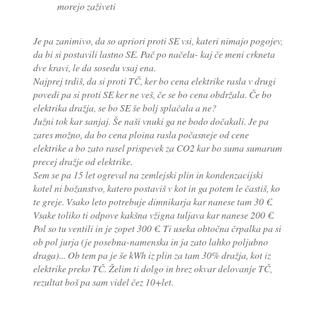
morejo zaživeti
Je pa zanimivo, da so apriori proti SE vsi, kateri nimajo pogojev,
da bi si postavili lastno SE. Pač po načelu- kaj če meni crkneta
dve kravi, le da sosedu vsaj ena.
Najprej trdiš, da si proti TČ, ker bo cena elektrike rasla v drugi
povedi pa si proti SE ker ne veš, če se bo cena obdržala. Če bo
elektrika dražja, se bo SE še bolj splačala a ne?
Južni tok kar sanjaj. Še naši vnuki ga ne bodo dočakali. Je pa
zares možno, da bo cena ploina rasla počasneje od cene
elektrike a bo zato rasel prispevek za CO2 kar bo suma sumarum
precej dražje od elektrike.
Sem se pa 15 let ogreval na zemlejski plin in kondenzacijski
kotel ni božanstvo, katero postaviš v kot in ga potem le častiš, ko
te greje. Vsako leto potrebuje dimnikarja kar nanese tam 30 €.
Vsake toliko ti odpove kakšna vžigna tuljava kar nanese 200 €.
Pol so tu ventili in je zopet 300 €. Ti useka obtočna črpalka pa si
ob pol jurja (je posebna-namenska in ja zato lahko poljubno
draga)... Ob tem pa je še kWh iz plin za tam 30% dražja, kot iz
elektrike preko TČ. Želim ti dolgo in brez okvar delovanje TČ,
rezultat boš pa sam videl čez 10+let.