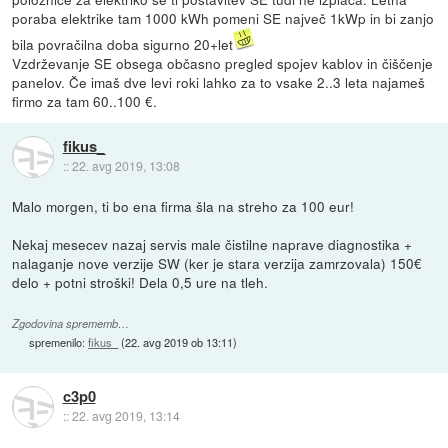
poraba elektrike tam 1000 kWh pomeni SE največ 1kWp in bi zanjo
bila povračilna doba sigurno 20+let
Vzdrževanje SE obsega občasno pregled spojev kablov in čiščenje
panelov. Če imaš dve levi roki lahko za to vsake 2..3 leta najameš
firmo za tam 60..100 €.
fikus_
::
22. avg 2019, 13:08
Malo morgen, ti bo ena firma šla na streho za 100 eur!
Nekaj mesecev nazaj servis male čistilne naprave diagnostika +
nalaganje nove verzije SW (ker je stara verzija zamrzovala) 150€
delo + potni stroški! Dela 0,5 ure na tleh.
Zgodovina sprememb…
spremenilo:
fikus_
(
22. avg 2019 ob 13:11
)
c3p0
::
22. avg 2019, 13:14