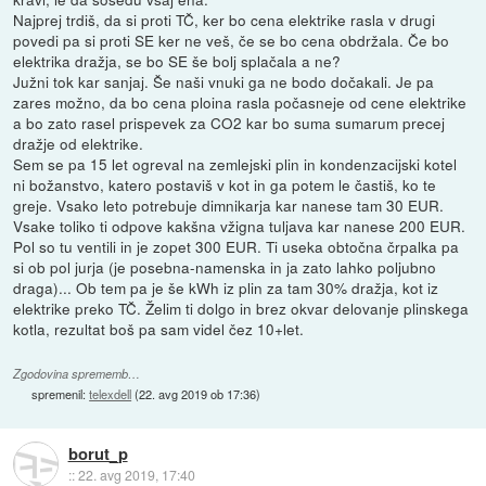
Najprej trdiš, da si proti TČ, ker bo cena elektrike rasla v drugi
povedi pa si proti SE ker ne veš, če se bo cena obdržala. Če bo
elektrika dražja, se bo SE še bolj splačala a ne?
Južni tok kar sanjaj. Še naši vnuki ga ne bodo dočakali. Je pa
zares možno, da bo cena ploina rasla počasneje od cene elektrike
a bo zato rasel prispevek za CO2 kar bo suma sumarum precej
dražje od elektrike.
Sem se pa 15 let ogreval na zemlejski plin in kondenzacijski kotel
ni božanstvo, katero postaviš v kot in ga potem le častiš, ko te
greje. Vsako leto potrebuje dimnikarja kar nanese tam 30 EUR.
Vsake toliko ti odpove kakšna vžigna tuljava kar nanese 200 EUR.
Pol so tu ventili in je zopet 300 EUR. Ti useka obtočna črpalka pa
si ob pol jurja (je posebna-namenska in ja zato lahko poljubno
draga)... Ob tem pa je še kWh iz plin za tam 30% dražja, kot iz
elektrike preko TČ. Želim ti dolgo in brez okvar delovanje plinskega
kotla, rezultat boš pa sam videl čez 10+let.
Zgodovina sprememb…
spremenil:
telexdell
(
22. avg 2019 ob 17:36
)
borut_p
::
22. avg 2019, 17:40