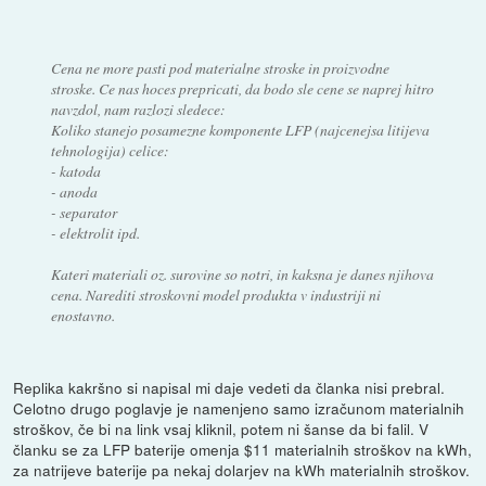
Cena ne more pasti pod materialne stroske in proizvodne
stroske. Ce nas hoces prepricati, da bodo sle cene se naprej hitro
navzdol, nam razlozi sledece:
Koliko stanejo posamezne komponente LFP (najcenejsa litijeva
tehnologija) celice:
- katoda
- anoda
- separator
- elektrolit ipd.
Kateri materiali oz. surovine so notri, in kaksna je danes njihova
cena. Narediti stroskovni model produkta v industriji ni
enostavno.
Replika kakršno si napisal mi daje vedeti da članka nisi prebral.
Celotno drugo poglavje je namenjeno samo izračunom materialnih
stroškov, če bi na link vsaj kliknil, potem ni šanse da bi falil. V
članku se za LFP baterije omenja $11 materialnih stroškov na kWh,
za natrijeve baterije pa nekaj dolarjev na kWh materialnih stroškov.