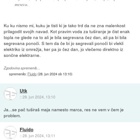
meseca.
Ku ku nismo mi, kuku je tisti ki je tako trd da ne zna malenkost
prilagodit svojih navad. Kot pravim voda za tuširanje je čist enak
topla ne glede na to ali je bila segrevana čez dan, ali pa bi bila
segrevana ponoči. S tem da če bi jo segrevali ponoči bi vlekli
elektriko iz omrežja, ker pa jo čez dan, jo vlečemo direktno iz
sončne elektrarne.
Zgodovina sprememb…
spremenilo:
Fluido
(
28. jun 2024 ob 13:10
)
Utk
::
28. jun 2024, 13:10
Ja...se pač tuširaš maja namesto marca, res ne vem v čem je
problem.
Fluido
::
28. jun 2024, 13:11