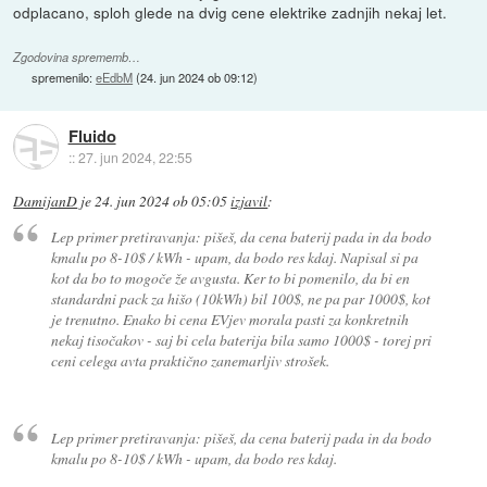
odplacano, sploh glede na dvig cene elektrike zadnjih nekaj let.
Zgodovina sprememb…
spremenilo:
eEdbM
(
24. jun 2024 ob 09:12
)
Fluido
::
27. jun 2024, 22:55
DamijanD
je
24. jun 2024 ob 05:05
izjavil
:
Lep primer pretiravanja: pišeš, da cena baterij pada in da bodo
kmalu po 8-10$ / kWh - upam, da bodo res kdaj. Napisal si pa
kot da bo to mogoče že avgusta. Ker to bi pomenilo, da bi en
standardni pack za hišo (10kWh) bil 100$, ne pa par 1000$, kot
je trenutno. Enako bi cena EVjev morala pasti za konkretnih
nekaj tisočakov - saj bi cela baterija bila samo 1000$ - torej pri
ceni celega avta praktično zanemarljiv strošek.
Lep primer pretiravanja: pišeš, da cena baterij pada in da bodo
kmalu po 8-10$ / kWh - upam, da bodo res kdaj.