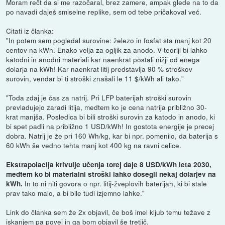
Moram rečt da si me razočaral, brez zamere, ampak glede na to da
po navadi daješ smiselne replike, sem od tebe pričakoval več.
Citati iz članka:
"In potem sem pogledal surovine: železo in fosfat sta manj kot 20
centov na kWh. Enako velja za ogljik za anodo. V teoriji bi lahko
katodni in anodni materiali kar naenkrat postali nižji od enega
dolarja na kWh! Kar naenkrat litij predstavlja 90 % stroškov
surovin, vendar bi ti stroški znašali le 11 $/kWh ali tako."
"Toda zdaj je čas za natrij. Pri LFP baterijah stroški surovin
prevladujejo zaradi litija, medtem ko je cena natrija približno 30-
krat manjša. Posledica bi bili stroški surovin za katodo in anodo, ki
bi spet padli na približno 1 USD/kWh! In gostota energije je precej
dobra. Natrij je že pri 160 Wh/kg, kar bi npr. pomenilo, da baterija s
60 kWh še vedno tehta manj kot 400 kg na ravni celice.
Ekstrapolacija krivulje učenja torej daje 8 USD/kWh leta 2030,
medtem ko bi materialni stroški lahko dosegli nekaj dolarjev na
In to ni niti govora o npr. litij-žveplovih baterijah, ki bi stale
kWh.
prav tako malo, a bi bile tudi izjemno lahke."
Link do članka sem že 2x objavil, če boš imel kljub temu težave z
iskanjem pa povej in ga bom objavil še tretjič.