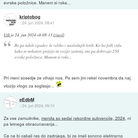
evrske položnice. Manem si roke...
kriptobog
::
24. jun 2024, 08:41
Utk
je
24. jun 2024 ob 08:13
izjavil
:
Bo pa takih izpadov še veliko v naslednjih letih. Ko bo folk vidu
kako se nekateri grejejo in vozijo zastonj, oni pa dobivajo 250
evrske položnice. Manem si roke...
Pri meni sosedje ze vihajo nos. Pa sem jim rekel novembra da naj
vlozijo vlogo za soglasjo...
eEdbM
::
24. jun 2024, 09:10
Za vse zamudnike,
menda so sedaj rekordne subvencije, 2024
, ni
pa letnega obracunavanja...
Ce ne bi cakali res do zadnjega, bi ze imeli soncno elektrarno