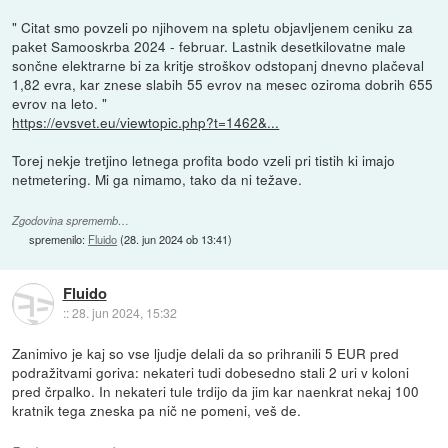
" Citat smo povzeli po njihovem na spletu objavljenem ceniku za
paket Samooskrba 2024 - februar. Lastnik desetkilovatne male
sončne elektrarne bi za kritje stroškov odstopanj dnevno plačeval
1,82 evra, kar znese slabih 55 evrov na mesec oziroma dobrih 655
evrov na leto. "
https://evsvet.eu/viewtopic.php?t=1462&...
Torej nekje tretjino letnega profita bodo vzeli pri tistih ki imajo
netmetering. Mi ga nimamo, tako da ni težave.
Zgodovina sprememb…
spremenilo:
Fluido
(
28. jun 2024 ob 13:41
)
Fluido
::
28. jun 2024, 15:32
Zanimivo je kaj so vse ljudje delali da so prihranili 5 EUR pred
podražitvami goriva: nekateri tudi dobesedno stali 2 uri v koloni
pred črpalko. In nekateri tule trdijo da jim kar naenkrat nekaj 100
kratnik tega zneska pa nič ne pomeni, veš de.