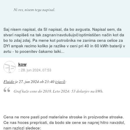
Ni res, nisem tega napisal.
Saj nisem napisal, da SI napisal, da bo avgusta. Napisal sem, da
stvari napišeš na tak zagnan/navdušujoč/optimističen način kot da
bo to zdaj zdaj. Pa mene kot potrošnika ne zanima cena celice za
DYI ampak recimo koliko je razlike v ceni pri 40 in 60 kWh bateriji v
avtu - to pocenitev čakamo laiki...
kow
::
28. jun 2024, 07:53
Fluido
je
27. jun 2024 ob 23:40
izjavil
:
Graf kaže cene do 2018. Leto 2024: 53 dolarjev na kWh.
Cena ne more pasti pod materialne stroske in proizvodne stroske.
Ce nas hoces prepricati, da bodo sle cene se naprej hitro navzdol,
nam razlozi sledece: