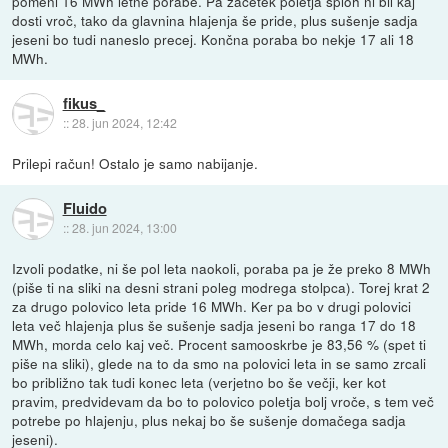
pomeni 16 MWh letne porabe. Pa začetek poletja sploh ni bil kaj
dosti vroč, tako da glavnina hlajenja še pride, plus sušenje sadja
jeseni bo tudi naneslo precej. Končna poraba bo nekje 17 ali 18
MWh.
fikus_
::
28. jun 2024, 12:42
Prilepi račun! Ostalo je samo nabijanje.
Fluido
::
28. jun 2024, 13:00
Izvoli podatke, ni še pol leta naokoli, poraba pa je že preko 8 MWh
(piše ti na sliki na desni strani poleg modrega stolpca). Torej krat 2
za drugo polovico leta pride 16 MWh. Ker pa bo v drugi polovici
leta več hlajenja plus še sušenje sadja jeseni bo ranga 17 do 18
MWh, morda celo kaj več. Procent samooskrbe je 83,56 % (spet ti
piše na sliki), glede na to da smo na polovici leta in se samo zrcali
bo približno tak tudi konec leta (verjetno bo še večji, ker kot
pravim, predvidevam da bo to polovico poletja bolj vroče, s tem več
potrebe po hlajenju, plus nekaj bo še sušenje domačega sadja
jeseni).