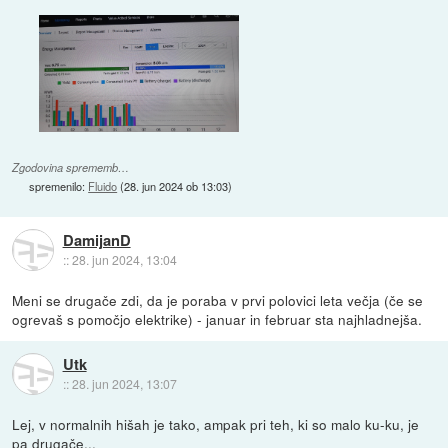
Zgodovina sprememb…
spremenilo:
Fluido
(
28. jun 2024 ob 13:03
)
DamijanD
::
28. jun 2024, 13:04
Meni se drugače zdi, da je poraba v prvi polovici leta večja (če se
ogrevaš s pomočjo elektrike) - januar in februar sta najhladnejša.
Utk
::
28. jun 2024, 13:07
Lej, v normalnih hišah je tako, ampak pri teh, ki so malo ku-ku, je
pa drugače...