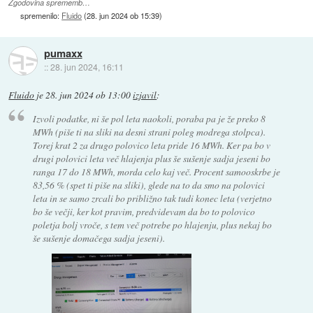
Zgodovina sprememb…
spremenilo:
Fluido
(
28. jun 2024 ob 15:39
)
pumaxx
::
28. jun 2024, 16:11
Fluido
je
28. jun 2024 ob 13:00
izjavil
:
Izvoli podatke, ni še pol leta naokoli, poraba pa je že preko 8
MWh (piše ti na sliki na desni strani poleg modrega stolpca).
Torej krat 2 za drugo polovico leta pride 16 MWh. Ker pa bo v
drugi polovici leta več hlajenja plus še sušenje sadja jeseni bo
ranga 17 do 18 MWh, morda celo kaj več. Procent samooskrbe je
83,56 % (spet ti piše na sliki), glede na to da smo na polovici
leta in se samo zrcali bo približno tak tudi konec leta (verjetno
bo še večji, ker kot pravim, predvidevam da bo to polovico
poletja bolj vroče, s tem več potrebe po hlajenju, plus nekaj bo
še sušenje domačega sadja jeseni).