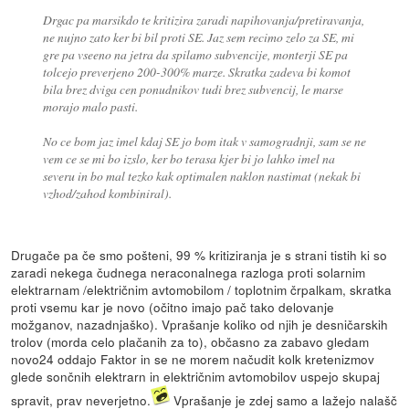
Drgac pa marsikdo te kritizira zaradi napihovanja/pretiravanja,
ne nujno zato ker bi bil proti SE. Jaz sem recimo zelo za SE, mi
gre pa vseeno na jetra da spilamo subvencije, monterji SE pa
tolcejo preverjeno 200-300% marze. Skratka zadeva bi komot
bila brez dviga cen ponudnikov tudi brez subvencij, le marse
morajo malo pasti.
No ce bom jaz imel kdaj SE jo bom itak v samogradnji, sam se ne
vem ce se mi bo izslo, ker bo terasa kjer bi jo lahko imel na
severu in bo mal tezko kak optimalen naklon nastimat (nekak bi
vzhod/zahod kombiniral).
Drugače pa če smo pošteni, 99 % kritiziranja je s strani tistih ki so
zaradi nekega čudnega neraconalnega razloga proti solarnim
elektrarnam /električnim avtomobilom / toplotnim črpalkam, skratka
proti vsemu kar je novo (očitno imajo pač tako delovanje
možganov, nazadnjaško). Vprašanje koliko od njih je desničarskih
trolov (morda celo plačanih za to), občasno za zabavo gledam
novo24 oddajo Faktor in se ne morem načudit kolk kretenizmov
glede sončnih elektrarn in električnim avtomobilov uspejo skupaj
spravit, prav neverjetno.
Vprašanje je zdej samo a lažejo nalašč