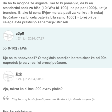
da bo to mogoče že avgusta. Ker to bi pomenilo, da bi en
standardni pack za hišo (10kWh) bil 100$, ne pa par 1000$, kot je
trenutno. Enako bi cena EVjev morala pasti za konkretnih nekaj
tisočakov - saj bi cela baterija bila samo 1000$ - torej pri ceni
celega avta praktično zanemarljiv strošek.
c3p0
::
24. jun 2024, 07:27
>> 8-10$ / kWh
Kje so to napovedali? O magičnih baterijah berem sicer že od 90s,
napredek je pa v resnici precej počasen.
Utk
::
24. jun 2024, 08:02
Aja, takrat ko si imel 200 evrov plače?
Slej ko prej boste fasali nase vso škodo, ki jo delate v omrežju.
Prej bo odplačana.