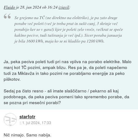
Fluido
je
28. jun 2024 ob 16:24
izjavil
:
Se grejemo na TČ (ne direktno na elektriko), je pa zato druge
porabe več poleti (več je treba prat in sušit cunj, 3 skrinje več
porabijo ker so v garaži kjer je poleti zelo vroče, večkrat se speče
kakšno pecivo, tudi tuširanja je več ipd.). Sicer poraba januarja
je bila 1600 kWh, maja ko se ni hladilo pa 1200 kWh.
Ja, peka peciva poleti tudi pri nas vpliva na porabo elektrike. Malo
manj kot TČ pozimi, ampak blizu. Res pa je, da poleti napečemo
tudi za Miklavža in tako pozimi ne porabljamo energije za peko
piškotov.
Sedaj pa čisto resno - ali imate slaščičarno / pekarno ali kaj
podobnega, da peka peciva pomeni tako spremembo porabe, da
se pozna pri mesečni porabi?
starfotr
::
1. jul 2024, 17:33
Nič nimajo. Samo nabija.