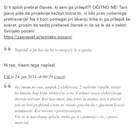
Si ti sploh prebral članek, ki sem ga prilepil?! OČITNO NE! Tam
jasno piše da projekcije kažejo točno to, ni bilo prav nobenega
pretiravanja! Na ti bom pomagal pri iskanju linka in ga prilepiš še
enkrat, prosim da sedaj prebereš članek in če se le da v celoti:
Svinjsko poceni
https://zaensvet.si/svinjsko-poceni/
Napisal si pa kot da bo to mogoče že avgusta.
Ni res, nisem tega napisal.
Utk
je
24. jun 2024 ob 00:29
izjavil
:
Jaz imam ne eno, ampak 2 elektrarni, 2 toplotni črpalki, tretja
bo kmalu, kup klim, električni avto, ti nimaš razen električnega
skiroja ničesar. Kar kao imaš, ima foter in mama, nisi ti plačal
niti ne boš profitiral s tem, in vseeno pravim da v glavnem kvasiš
neumnosti. Kot rečeno s pretiravanjem.
Vse to se načeloma splača, treba pa it s pametjo v to, v pravi
meri itd.