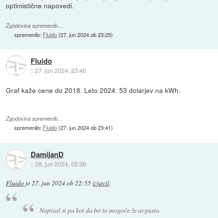
optimistične napovedi.
Zgodovina sprememb…
spremenilo:
Fluido
(
27. jun 2024 ob 23:25
)
Fluido
::
27. jun 2024, 23:40
Graf kaže cene do 2018. Leto 2024: 53 dolarjev na kWh.
Zgodovina sprememb…
spremenilo:
Fluido
(
27. jun 2024 ob 23:41
)
DamijanD
::
28. jun 2024, 05:36
Fluido
je
27. jun 2024 ob 22:55
izjavil
:
Napisal si pa kot da bo to mogoče že avgusta.