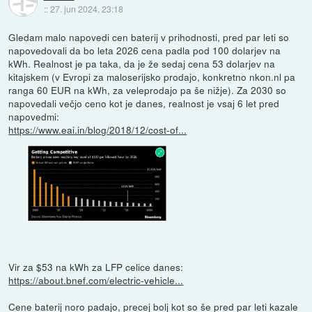
::
27. jun 2024, 23:18
Gledam malo napovedi cen baterij v prihodnosti, pred par leti so
napovedovali da bo leta 2026 cena padla pod 100 dolarjev na
kWh. Realnost je pa taka, da je že sedaj cena 53 dolarjev na
kitajskem (v Evropi za maloserijsko prodajo, konkretno nkon.nl pa
ranga 60 EUR na kWh, za veleprodajo pa še nižje). Za 2030 so
napovedali večjo ceno kot je danes, realnost je vsaj 6 let pred
napovedmi:
https://www.eai.in/blog/2018/12/cost-of...
Vir za $53 na kWh za LFP celice danes:
https://about.bnef.com/electric-vehicle...
Cene baterij noro padajo, precej bolj kot so še pred par leti kazale