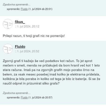
Zgodovina sprememb…
spremenilo:
Fluido
(
1. jul 2024 ob 20:01
)
fikus_
::
1. jul 2024, 20:12
Prilepi racun, ti tvoji grafi nic ne pomenijo!
Fluido
::
1. jul 2024, 20:52
Zgornji grafi ti kažejo še več podatkov kot račun. To jst sprot
mečem v smeti, menda ne pričakuješ da bom hranil več kot 1 leto
stare račune. Imaš pa na zgornjih grafih mojo porabo črno na
belem, za vsak mesec posebej imaš koliko je elektrarna pridelala,
kolikšna je bila poraba in koliko od tega je bilo iz baterije. Si se že
naučil odpret in prizumirat sliko grafa?
Zgodovina sprememb…
spremenilo:
Fluido
(
1. jul 2024 ob 20:57
)