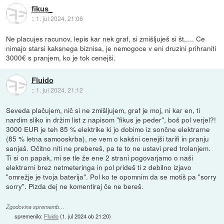
fikus_
::
1. jul 2024, 21:06
Ne placujes racunov, lepis kar nek graf, si zmišljuješ si št,.... Ce
nimajo starsi kaksnega biznisa, je nemogoce v eni druzini prihraniti
3000€ s pranjem, ko je tok cenejši.
Fluido
::
1. jul 2024, 21:12
Seveda plačujem, nič si ne zmišljujem, graf je moj, ni kar en, ti
nardim sliko in držim list z napisom "fikus je peder", boš pol verjel?!
3000 EUR je teh 85 % elektrike ki jo dobimo iz sončne elektrarne
(85 % letna samooskrba), ne vem o kakšni cenejši tarifi in pranju
sanjaš. Očitno niti ne prebereš, pa te to ne ustavi pred trolanjem.
Ti si on papak, mi se tle že ene 2 strani pogovarjamo o naši
elektrarni brez netmeteringa in pol prideš ti z debilno izjavo
"omrežje je tvoja baterija". Pol ko te opomnim da se motiš pa "sorry
sorry". Pizda dej ne komentiraj če ne bereš.
Zgodovina sprememb…
spremenilo:
Fluido
(
1. jul 2024 ob 21:20
)