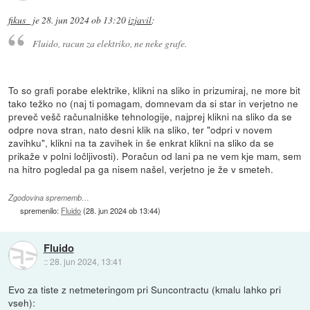
fikus_
je
28. jun 2024 ob 13:20
izjavil
:
Fluido, racun za elektriko, ne neke grafe.
To so grafi porabe elektrike, klikni na sliko in prizumiraj, ne more bit
tako težko no (naj ti pomagam, domnevam da si star in verjetno ne
preveč vešč računalniške tehnologije, najprej klikni na sliko da se
odpre nova stran, nato desni klik na sliko, ter "odpri v novem
zavihku", klikni na ta zavihek in še enkrat klikni na sliko da se
prikaže v polni ločljivosti). Poračun od lani pa ne vem kje mam, sem
na hitro pogledal pa ga nisem našel, verjetno je že v smeteh.
Zgodovina sprememb…
spremenilo:
Fluido
(
28. jun 2024 ob 13:44
)
Fluido
::
28. jun 2024, 13:41
Evo za tiste z netmeteringom pri Suncontractu (kmalu lahko pri
vseh):