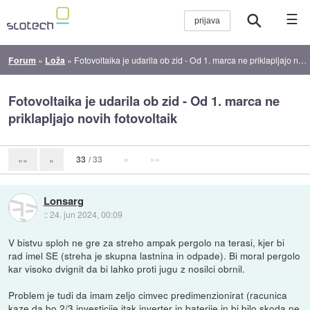
☰
Forum
»
Loža
»
Fotovoltaika je udarila ob zid - Od 1. marca ne priklapljajo novih fotovoltaik
Fotovoltaika je udarila ob zid - Od 1. marca ne
priklapljajo novih fotovoltaik
33
/ 33
»
»»
««
«
Lonsarg
::
24. jun 2024, 00:09
V bistvu sploh ne gre za streho ampak pergolo na terasi, kjer bi
rad imel SE (streha je skupna lastnina in odpade). Bi moral pergolo
kar visoko dvignit da bi lahko proti jugu z nosilci obrnil.
Problem je tudi da imam zeljo cimvec predimenzionirat (racunica
kaze da bo 2/3 investicije itak inverter in baterije in bi bilo skoda ne