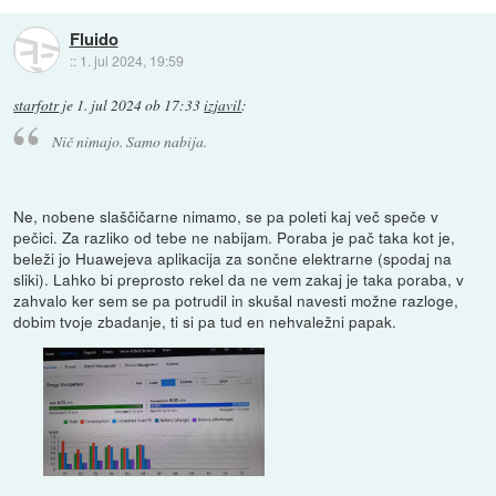
Fluido
::
1. jul 2024, 19:59
starfotr
je
1. jul 2024 ob 17:33
izjavil
:
Nič nimajo. Samo nabija.
Ne, nobene slaščičarne nimamo, se pa poleti kaj več speče v
pečici. Za razliko od tebe ne nabijam. Poraba je pač taka kot je,
beleži jo Huawejeva aplikacija za sončne elektrarne (spodaj na
sliki). Lahko bi preprosto rekel da ne vem zakaj je taka poraba, v
zahvalo ker sem se pa potrudil in skušal navesti možne razloge,
dobim tvoje zbadanje, ti si pa tud en nehvaležni papak.