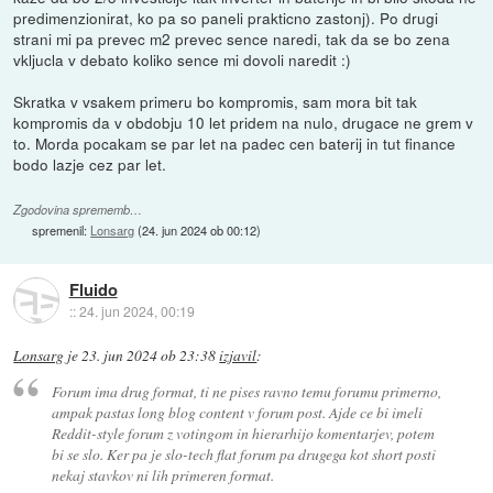
predimenzionirat, ko pa so paneli prakticno zastonj). Po drugi
strani mi pa prevec m2 prevec sence naredi, tak da se bo zena
vkljucla v debato koliko sence mi dovoli naredit :)
Skratka v vsakem primeru bo kompromis, sam mora bit tak
kompromis da v obdobju 10 let pridem na nulo, drugace ne grem v
to. Morda pocakam se par let na padec cen baterij in tut finance
bodo lazje cez par let.
Zgodovina sprememb…
spremenil:
Lonsarg
(
24. jun 2024 ob 00:12
)
Fluido
::
24. jun 2024, 00:19
Lonsarg
je
23. jun 2024 ob 23:38
izjavil
:
Forum ima drug format, ti ne pises ravno temu forumu primerno,
ampak pastas long blog content v forum post. Ajde ce bi imeli
Reddit-style forum z votingom in hierarhijo komentarjev, potem
bi se slo. Ker pa je slo-tech flat forum pa drugega kot short posti
nekaj stavkov ni lih primeren format.