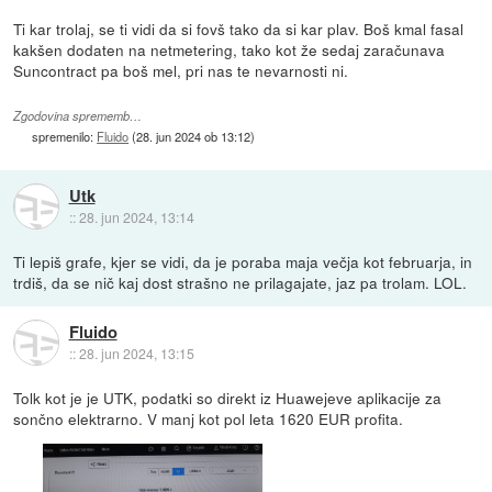
Ti kar trolaj, se ti vidi da si fovš tako da si kar plav. Boš kmal fasal
kakšen dodaten na netmetering, tako kot že sedaj zaračunava
Suncontract pa boš mel, pri nas te nevarnosti ni.
Zgodovina sprememb…
spremenilo:
Fluido
(
28. jun 2024 ob 13:12
)
Utk
::
28. jun 2024, 13:14
Ti lepiš grafe, kjer se vidi, da je poraba maja večja kot februarja, in
trdiš, da se nič kaj dost strašno ne prilagajate, jaz pa trolam. LOL.
Fluido
::
28. jun 2024, 13:15
Tolk kot je je UTK, podatki so direkt iz Huawejeve aplikacije za
sončno elektrarno. V manj kot pol leta 1620 EUR profita.