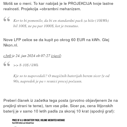
Motiš se o meni. To kar nabijaš je le PROJEKCIJA tvoje lastne
realnosti. Projekcija =obrambni mehanizem.
Ker to bi pomenilo, da bi en standardni pack za hišo (10kWh)
bil 100$, ne pa par 1000$, kot je trenutno.
Nove LFP celice se da kupit po okrog 60 EUR na kWh. Glej
Nkon.nl.
c3p0
je
24. jun 2024 ob 07:27
izjavil
:
>> 8-10$ / kWh
Kje so to napovedali? O magičnih baterijah berem sicer že od
90s, napredek je pa v resnici precej počasen.
Preberi članek iz začetka tega posta (prvotno objavljenem že na
prejšnji strani te teme), tam vse piše. Sicer pa, cena litijonskih
baterij je v samo 10 letih padla za skoraj 10 krat (spodnji graf):