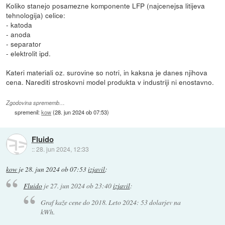
Koliko stanejo posamezne komponente LFP (najcenejsa litijeva
tehnologija) celice:
- katoda
- anoda
- separator
- elektrolit ipd.
Kateri materiali oz. surovine so notri, in kaksna je danes njihova
cena. Narediti stroskovni model produkta v industriji ni enostavno.
Zgodovina sprememb…
spremenil:
kow
(
28. jun 2024 ob 07:53
)
Fluido
::
28. jun 2024, 12:33
kow
je
28. jun 2024 ob 07:53
izjavil
:
Fluido
je
27. jun 2024 ob 23:40
izjavil
:
Graf kaže cene do 2018. Leto 2024: 53 dolarjev na
kWh.