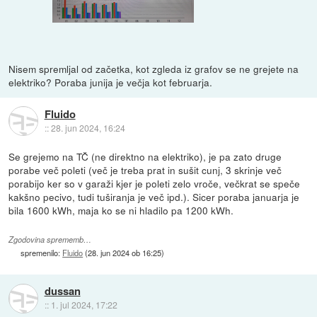
Nisem spremljal od začetka, kot zgleda iz grafov se ne grejete na
elektriko? Poraba junija je večja kot februarja.
Fluido
::
28. jun 2024, 16:24
Se grejemo na TČ (ne direktno na elektriko), je pa zato druge
porabe več poleti (več je treba prat in sušit cunj, 3 skrinje več
porabijo ker so v garaži kjer je poleti zelo vroče, večkrat se speče
kakšno pecivo, tudi tuširanja je več ipd.). Sicer poraba januarja je
bila 1600 kWh, maja ko se ni hladilo pa 1200 kWh.
Zgodovina sprememb…
spremenilo:
Fluido
(
28. jun 2024 ob 16:25
)
dussan
::
1. jul 2024, 17:22