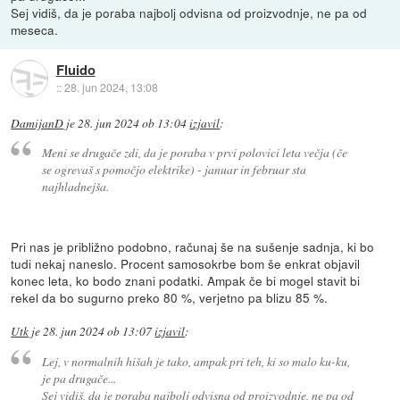
Sej vidiš, da je poraba najbolj odvisna od proizvodnje, ne pa od
meseca.
Fluido
::
28. jun 2024, 13:08
DamijanD
je
28. jun 2024 ob 13:04
izjavil
:
Meni se drugače zdi, da je poraba v prvi polovici leta večja (če
se ogrevaš s pomočjo elektrike) - januar in februar sta
najhladnejša.
Pri nas je približno podobno, računaj še na sušenje sadnja, ki bo
tudi nekaj naneslo. Procent samosokrbe bom še enkrat objavil
konec leta, ko bodo znani podatki. Ampak če bi mogel stavit bi
rekel da bo sugurno preko 80 %, verjetno pa blizu 85 %.
Utk
je
28. jun 2024 ob 13:07
izjavil
:
Lej, v normalnih hišah je tako, ampak pri teh, ki so malo ku-ku,
je pa drugače...
Sej vidiš, da je poraba najbolj odvisna od proizvodnje, ne pa od