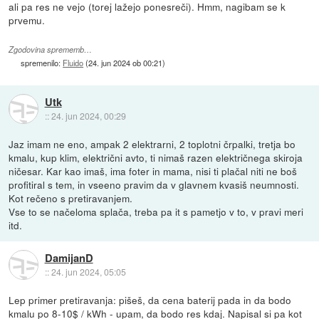
ali pa res ne vejo (torej lažejo ponesreči). Hmm, nagibam se k
prvemu.
Zgodovina sprememb…
spremenilo:
Fluido
(
24. jun 2024 ob 00:21
)
Utk
::
24. jun 2024, 00:29
Jaz imam ne eno, ampak 2 elektrarni, 2 toplotni črpalki, tretja bo
kmalu, kup klim, električni avto, ti nimaš razen električnega skiroja
ničesar. Kar kao imaš, ima foter in mama, nisi ti plačal niti ne boš
profitiral s tem, in vseeno pravim da v glavnem kvasiš neumnosti.
Kot rečeno s pretiravanjem.
Vse to se načeloma splača, treba pa it s pametjo v to, v pravi meri
itd.
DamijanD
::
24. jun 2024, 05:05
Lep primer pretiravanja: pišeš, da cena baterij pada in da bodo
kmalu po 8-10$ / kWh - upam, da bodo res kdaj. Napisal si pa kot