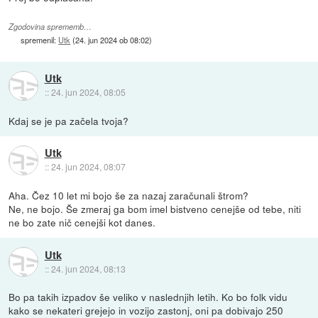
Zgodovina sprememb…
spremenil:
Utk
(
24. jun 2024 ob 08:02
)
Utk
::
24. jun 2024, 08:05
Kdaj se je pa začela tvoja?
Utk
::
24. jun 2024, 08:07
Aha. Čez 10 let mi bojo še za nazaj zaračunali štrom?
Ne, ne bojo. Še zmeraj ga bom imel bistveno cenejše od tebe, niti
ne bo zate nič cenejši kot danes.
Utk
::
24. jun 2024, 08:13
Bo pa takih izpadov še veliko v naslednjih letih. Ko bo folk vidu
kako se nekateri grejejo in vozijo zastonj, oni pa dobivajo 250