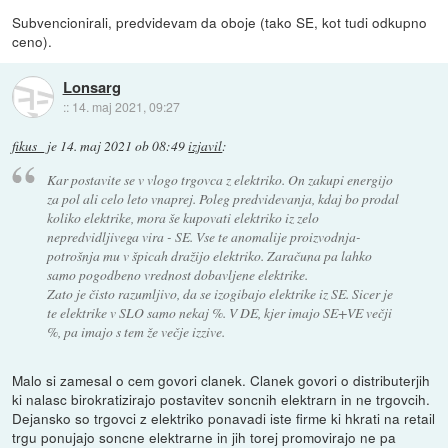
Subvencionirali, predvidevam da oboje (tako SE, kot tudi odkupno
ceno).
Lonsarg
::
14. maj 2021, 09:27
fikus_
je
14. maj 2021 ob 08:49
izjavil
:
Kar postavite se v vlogo trgovca z elektriko. On zakupi energijo
za pol ali celo leto vnaprej. Poleg predvidevanja, kdaj bo prodal
koliko elektrike, mora še kupovati elektriko iz zelo
nepredvidljivega vira - SE. Vse te anomalije proizvodnja-
potrošnja mu v špicah dražijo elektriko. Zaračuna pa lahko
samo pogodbeno vrednost dobavljene elektrike.
Zato je čisto razumljivo, da se izogibajo elektrike iz SE. Sicer je
te elektrike v SLO samo nekaj %. V DE, kjer imajo SE+VE večji
%, pa imajo s tem že večje izzive.
Malo si zamesal o cem govori clanek. Clanek govori o distributerjih
ki nalasc birokratizirajo postavitev soncnih elektrarn in ne trgovcih.
Dejansko so trgovci z elektriko ponavadi iste firme ki hkrati na retail
trgu ponujajo soncne elektrarne in jih torej promovirajo ne pa