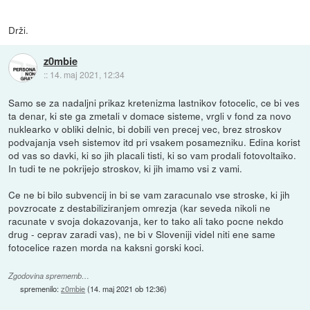
Drži.
z0mbie
::
14. maj 2021, 12:34
Samo se za nadaljni prikaz kretenizma lastnikov fotocelic, ce bi ves
ta denar, ki ste ga zmetali v domace sisteme, vrgli v fond za novo
nuklearko v obliki delnic, bi dobili ven precej vec, brez stroskov
podvajanja vseh sistemov itd pri vsakem posamezniku. Edina korist
od vas so davki, ki so jih placali tisti, ki so vam prodali fotovoltaiko.
In tudi te ne pokrijejo stroskov, ki jih imamo vsi z vami.
Ce ne bi bilo subvencij in bi se vam zaracunalo vse stroske, ki jih
povzrocate z destabiliziranjem omrezja (kar seveda nikoli ne
racunate v svoja dokazovanja, ker to tako ali tako pocne nekdo
drug - ceprav zaradi vas), ne bi v Sloveniji videl niti ene same
fotocelice razen morda na kaksni gorski koci.
Zgodovina sprememb…
spremenilo:
z0mbie
(
14. maj 2021 ob 12:36
)