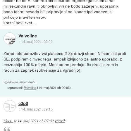
dokler ne bo AI kontrolirala elektroenergetskega sistema na
milisekundni ravni ti obnovljivi viri ne bodo zaželjeni. uporabniki
bodo takrat seveda bili pripravljeni na izpade ipd zadeve, ki
pritičejo nravi teh virov.
krasni novi svet...
Valvoline
::
14. maj 2021, 09:02
Zarad foto parazitov vsi placamo 2-3x drazji strom. Nimam nic proti
SE, podpiram cimvec tega, ampak izkljucno za lastno uporabo, z
moznostjo 100% offgrid. Meni pa ne prodajat 5x drazji strom in
racun za zapitek (subvencije za vgradnjo).
Zgodovina sprememb…
spremenil:
Valvoline
(
14. maj 2021 ob 09:03
)
c3p0
::
14. maj 2021, 09:15
fikus_
je
14. maj 2021 ob 07:52
izjavil
: