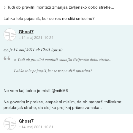
> Tudi ob pravilni montaži zmanjša življensko dobo strehe...
Lahko tole pojasniš, ker se res ne sliši smiselno?
Ghost7
::
14. maj 2021, 10:24
mn
je
14. maj 2021 ob 10:01
izjavil
:
> Tudi ob pravilni montaži zmanjša življensko dobo strehe...
Lahko tole pojasniš, ker se res ne sliši smiselno?
Ne vem kaj točno je mislil @mihi66
Ne govorim iz prakse, ampak si mislim, da ob montaži tolikokrat
preluknjaš streho, da slej ko prej kaj prične zamakat.
Ghost7
::
14. maj 2021, 10:31