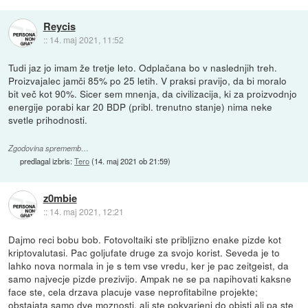
Reycis
::
14. maj 2021, 11:52
Tudi jaz jo imam že tretje leto. Odplačana bo v naslednjih treh.
Proizvajalec jamči 85% po 25 letih. V praksi pravijo, da bi moralo
bit več kot 90%. Sicer sem mnenja, da civilizacija, ki za proizvodnjo
energije porabi kar 20 BDP (pribl. trenutno stanje) nima neke
svetle prihodnosti.
Zgodovina sprememb…
predlagal izbris:
Tero
(
14. maj 2021 ob 21:59
)
z0mbie
::
14. maj 2021, 12:21
Dajmo reci bobu bob. Fotovoltaiki ste pribljizno enake pizde kot
kriptovalutasi. Pac goljufate druge za svojo korist. Seveda je to
lahko nova normala in je s tem vse vredu, ker je pac zeitgeist, da
samo najvecje pizde prezivijo. Ampak ne se pa napihovati kaksne
face ste, cela drzava placuje vase neprofitabilne projekte;
obstajata samo dve moznosti, ali ste pokvarjeni do obisti ali pa ste