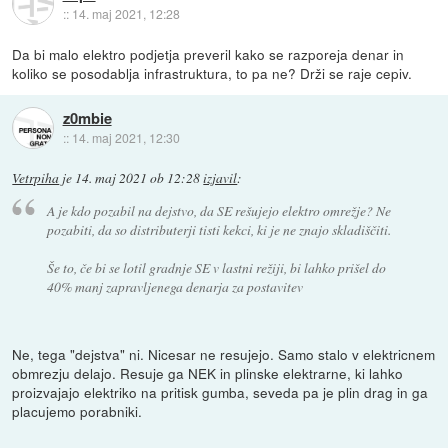
::
14. maj 2021, 12:28
Da bi malo elektro podjetja preveril kako se razporeja denar in
koliko se posodablja infrastruktura, to pa ne? Drži se raje cepiv.
z0mbie
::
14. maj 2021, 12:30
Vetrpiha
je
14. maj 2021 ob 12:28
izjavil
:
A je kdo pozabil na dejstvo, da SE rešujejo elektro omrežje? Ne
pozabiti, da so distributerji tisti kekci, ki je ne znajo skladiščiti.
Še to, če bi se lotil gradnje SE v lastni režiji, bi lahko prišel do
40% manj zapravljenega denarja za postavitev
Ne, tega "dejstva" ni. Nicesar ne resujejo. Samo stalo v elektricnem
obmrezju delajo. Resuje ga NEK in plinske elektrarne, ki lahko
proizvajajo elektriko na pritisk gumba, seveda pa je plin drag in ga
placujemo porabniki.