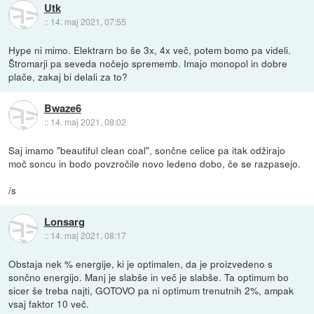
Utk
::
14. maj 2021, 07:55
Hype ni mimo. Elektrarn bo še 3x, 4x več, potem bomo pa videli.
Štromarji pa seveda nočejo sprememb. Imajo monopol in dobre
plače, zakaj bi delali za to?
Bwaze6
::
14. maj 2021, 08:02
Saj imamo "beautiful clean coal", sončne celice pa itak odžirajo
moč soncu in bodo povzročile novo ledeno dobo, če se razpasejo.
/s
Lonsarg
::
14. maj 2021, 08:17
Obstaja nek % energije, ki je optimalen, da je proizvedeno s
sončno energijo. Manj je slabše in več je slabše. Ta optimum bo
sicer še treba najti, GOTOVO pa ni optimum trenutnih 2%, ampak
vsaj faktor 10 več.