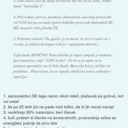
3. Foto celice (še) ne znajo reciklirat. Ko bo vse to zanič, bomo
imeli "Salonitke 2".
4. Prizvodnja, prevoz, montaža, demontaža, uničenje proizvede
več CO2 kot pa za enak izplen elektrike proizvede katerakoli JE,
HE, mogoče celo plinska TE.
5. Požarna varnost? Za gasilce je to mora. Je res zvezano vse v
zvezdo, je stikalo dostopno (ali je v ognjenem obroču)...
Uglavnem, KONČNO! Fotovoltaika je super, ampak za namene,
kjer nimaš na voljo "220V socket". Če bi se jo samo za te
primere uporabilo, ne bi bilo škode. Masovke kot je cel hlev in
podobno... Plus težave, ko se zapelje oblak čez sonce, nihanje v
omrežju...
1. samooskrbni SE tega nismo nikoli videli, plačevali pa gotovo, kot
vsi ostali
2. še po 25 letih jim ne pade moč toliko, da bi jih moral menjat
3. reciklirajo 90% materialov, beri članek
4. bull, preberi si članke na screenshotih, proizvodnja celice se
energijsko pokrije že prvo leto