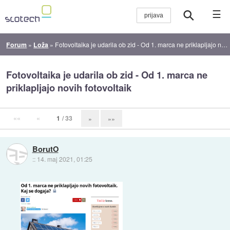
☰
Forum
»
Loža
»
Fotovoltaika je udarila ob zid - Od 1. marca ne priklapljajo novih fotovoltaik
Fotovoltaika je udarila ob zid - Od 1. marca ne
priklapljajo novih fotovoltaik
««
«
1
/ 33
»
»»
BorutO
::
14. maj 2021, 01:25