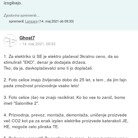
izogibajo.
Zgodovina sprememb…
spremenil:
Lonsarg
(
14. maj 2021 ob 09:33
)
Ghost7
::
14. maj 2021, 09:33
1. Za elektriko iz SE je elektro plačeval 3kratno ceno, da so
stimulirali "EKO", denar je dodajala država.
Tko, da ja, davkoplačevalci smo ti jo doplačali.
2. Foto celice imajo življensko dobo do 25 let, s tem , da jim fajn
pada zmožnost proizvodnje vsako leto!
3. Foto celice (še) ne znajo reciklirat. Ko bo vse to zanič, bomo
imeli "Salonitke 2".
4. Prizvodnja, prevoz, montaža, demontaža, uničenje proizvede
več CO2 kot pa za enak izplen elektrike proizvede katerakoli JE,
HE, mogoče celo plinska TE.
5. Požarna varnost? Za gasilce je to mora. Je res zvezano vse v