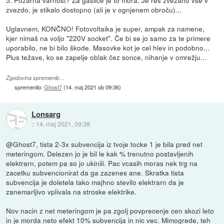
zvezdo, je stikalo dostopno (ali je v ognjenem obroču)...
Uglavnem, KONČNO! Fotovoltaika je super, ampak za namene,
kjer nimaš na voljo "220V socket". Če bi se jo samo za te primere
uporabilo, ne bi bilo škode. Masovke kot je cel hlev in podobno...
Plus težave, ko se zapelje oblak čez sonce, nihanje v omrežju...
Zgodovina sprememb…
spremenilo:
Ghost7
(
14. maj 2021 ob 09:36
)
Lonsarg
::
14. maj 2021, 09:38
@Ghost7, tista 2-3x subvencija iz tvoje tocke 1 je bila pred net
meteringom. Delezen jo je bil le kak % trenutno postavljenih
elektrarn, potem pa so jo ukinili. Pac vcasih moras nek trg na
zacetku subvencionirat da ga zazenes ane. Skratka tista
subvencija je doletela tako majhno stevilo elektrarn da je
zanemarljivo vplivala na stroske elektrike.
Nov nacin z net meteringom je pa zgolj povprecenje cen skozi leto
in je morda neto efekt 10% subvencija in nic vec. Mimogrede, teh