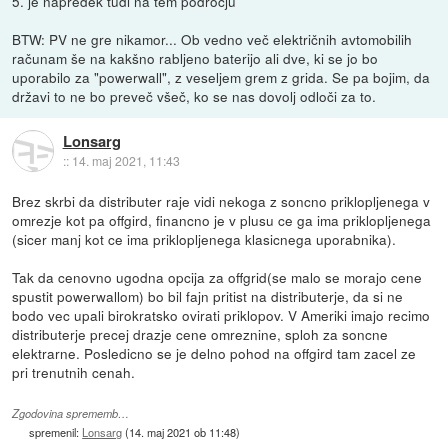
5. je napredek tudi na tem področju
BTW: PV ne gre nikamor... Ob vedno več električnih avtomobilih
računam še na kakšno rabljeno baterijo ali dve, ki se jo bo
uporabilo za "powerwall", z veseljem grem z grida. Se pa bojim, da
državi to ne bo preveč všeč, ko se nas dovolj odloči za to.
Lonsarg
::
14. maj 2021, 11:43
Brez skrbi da distributer raje vidi nekoga z soncno priklopljenega v
omrezje kot pa offgird, financno je v plusu ce ga ima priklopljenega
(sicer manj kot ce ima priklopljenega klasicnega uporabnika).
Tak da cenovno ugodna opcija za offgrid(se malo se morajo cene
spustit powerwallom) bo bil fajn pritist na distributerje, da si ne
bodo vec upali birokratsko ovirati priklopov. V Ameriki imajo recimo
distributerje precej drazje cene omreznine, sploh za soncne
elektrarne. Posledicno se je delno pohod na offgird tam zacel ze
pri trenutnih cenah.
Zgodovina sprememb…
spremenil:
Lonsarg
(
14. maj 2021 ob 11:48
)