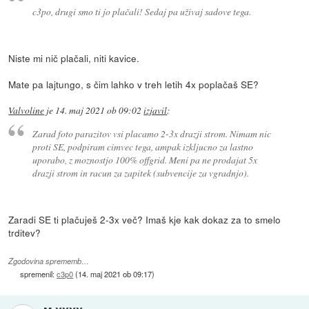
c3po, drugi smo ti jo plačali! Sedaj pa uživaj sadove tega.
Niste mi nič plačali, niti kavice.
Mate pa lajtungo, s čim lahko v treh letih 4x poplačaš SE?
Valvoline
je
14. maj 2021 ob 09:02
izjavil
:
Zarad foto parazitov vsi placamo 2-3x drazji strom. Nimam nic
proti SE, podpiram cimvec tega, ampak izkljucno za lastno
uporabo, z moznostjo 100% offgrid. Meni pa ne prodajat 5x
drazji strom in racun za zapitek (subvencije za vgradnjo).
Zaradi SE ti plačuješ 2-3x več? Imaš kje kak dokaz za to smelo
trditev?
Zgodovina sprememb…
spremenil:
c3p0
(
14. maj 2021 ob 09:17
)