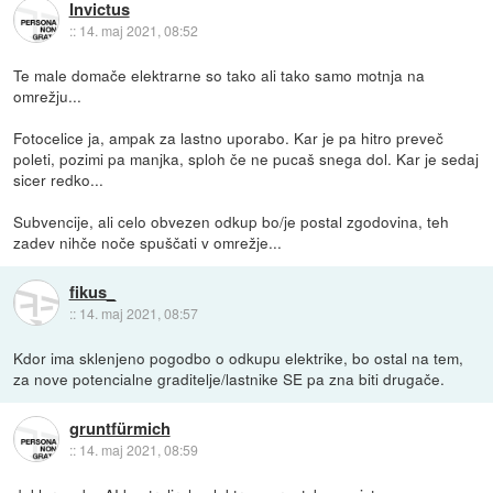
Invictus
::
14. maj 2021, 08:52
Te male domače elektrarne so tako ali tako samo motnja na
omrežju...
Fotocelice ja, ampak za lastno uporabo. Kar je pa hitro preveč
poleti, pozimi pa manjka, sploh če ne pucaš snega dol. Kar je sedaj
sicer redko...
Subvencije, ali celo obvezen odkup bo/je postal zgodovina, teh
zadev nihče noče spuščati v omrežje...
fikus_
::
14. maj 2021, 08:57
Kdor ima sklenjeno pogodbo o odkupu elektrike, bo ostal na tem,
za nove potencialne graditelje/lastnike SE pa zna biti drugače.
gruntfürmich
::
14. maj 2021, 08:59