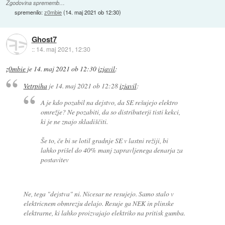
Zgodovina sprememb…
spremenilo:
z0mbie
(
14. maj 2021 ob 12:30
)
Ghost7
::
14. maj 2021, 12:30
z0mbie
je
14. maj 2021 ob 12:30
izjavil
:
Vetrpiha
je
14. maj 2021 ob 12:28
izjavil
:
A je kdo pozabil na dejstvo, da SE rešujejo elektro
omrežje? Ne pozabiti, da so distributerji tisti kekci,
ki je ne znajo skladiščiti.
Še to, če bi se lotil gradnje SE v lastni režiji, bi
lahko prišel do 40% manj zapravljenega denarja za
postavitev
Ne, tega "dejstva" ni. Nicesar ne resujejo. Samo stalo v
elektricnem obmrezju delajo. Resuje ga NEK in plinske
elektrarne, ki lahko proizvajajo elektriko na pritisk gumba.