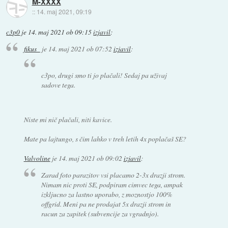
M-XXXX
::
14. maj 2021, 09:19
c3p0
je
14. maj 2021 ob 09:15
izjavil
:
fikus_
je
14. maj 2021 ob 07:52
izjavil
:
c3po, drugi smo ti jo plačali! Sedaj pa uživaj
sadove tega.
Niste mi nič plačali, niti kavice.
Mate pa lajtungo, s čim lahko v treh letih 4x poplačaš SE?
Valvoline
je
14. maj 2021 ob 09:02
izjavil
:
Zarad foto parazitov vsi placamo 2-3x drazji strom.
Nimam nic proti SE, podpiram cimvec tega, ampak
izkljucno za lastno uporabo, z moznostjo 100%
offgrid. Meni pa ne prodajat 5x drazji strom in
racun za zapitek (subvencije za vgradnjo).