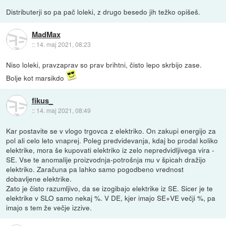
Distributerji so pa pač loleki, z drugo besedo jih težko opišeš.
MadMax
::
14. maj 2021, 08:23
Niso loleki, pravzaprav so prav brihtni, čisto lepo skrbijo zase.
Bolje kot marsikdo
fikus_
::
14. maj 2021, 08:49
Kar postavite se v vlogo trgovca z elektriko. On zakupi energijo za
pol ali celo leto vnaprej. Poleg predvidevanja, kdaj bo prodal koliko
elektrike, mora še kupovati elektriko iz zelo nepredvidljivega vira -
SE. Vse te anomalije proizvodnja-potrošnja mu v špicah dražijo
elektriko. Zaračuna pa lahko samo pogodbeno vrednost
dobavljene elektrike.
Zato je čisto razumljivo, da se izogibajo elektrike iz SE. Sicer je te
elektrike v SLO samo nekaj %. V DE, kjer imajo SE+VE večji %, pa
imajo s tem že večje izzive.