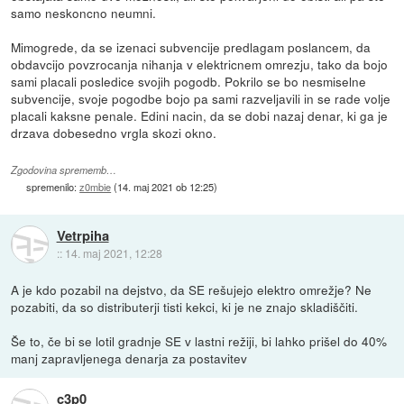
samo neskoncno neumni.
Mimogrede, da se izenaci subvencije predlagam poslancem, da
obdavcijo povzrocanja nihanja v elektricnem omrezju, tako da bojo
sami placali posledice svojih pogodb. Pokrilo se bo nesmiselne
subvencije, svoje pogodbe bojo pa sami razveljavili in se rade volje
placali kaksne penale. Edini nacin, da se dobi nazaj denar, ki ga je
drzava dobesedno vrgla skozi okno.
Zgodovina sprememb…
spremenilo:
z0mbie
(
14. maj 2021 ob 12:25
)
Vetrpiha
::
14. maj 2021, 12:28
A je kdo pozabil na dejstvo, da SE rešujejo elektro omrežje? Ne
pozabiti, da so distributerji tisti kekci, ki je ne znajo skladiščiti.
Še to, če bi se lotil gradnje SE v lastni režiji, bi lahko prišel do 40%
manj zapravljenega denarja za postavitev
c3p0