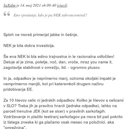
SaXsIm
je
14. maj 2021 ob 09:40
izjavil
:
Eno vprašanje, kdo je pa NEK subvencioniral?
Sploh ne moreš primerjat jabke in češnje.
NEK je bila dobra investicija.
Še ena NEK bi bla edino trajnostna in le racionalna odločitev!
Deluje al je zima, poletje, noč, dan, vroče, mraz you name it,
zagotavlja stabilnost v omrežju, itd. - ogromno plusov.
In ja, odpadkov je neprimerno manj, oziroma okoljski impakt je
nemprimerno manjši, kot pri kateremkoli drugem načinu
pridobivanja EE.
Za 10 hlevov celic ni jedrskih odpadkov. Koliko je hlevov s celicami
v SLO? Treba jih je pravilno hranit (jedrske odpadke), lahko na
parceli trenutne JEK (kot se sicer) v pravilnih sarkofagih.
Vzdrževanje in plačilo testiranj sarkofagov pa mora bit pač pokrito
iz tistega zneska ki ga plačamo vsak mesec na položnici. aka
"omrežnina".