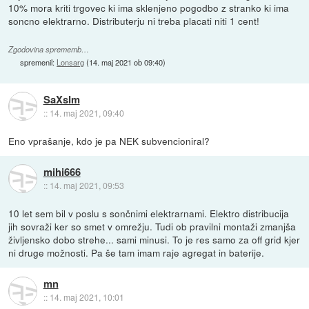
10% mora kriti trgovec ki ima sklenjeno pogodbo z stranko ki ima
soncno elektrarno. Distributerju ni treba placati niti 1 cent!
Zgodovina sprememb…
spremenil:
Lonsarg
(
14. maj 2021 ob 09:40
)
SaXsIm
::
14. maj 2021, 09:40
Eno vprašanje, kdo je pa NEK subvencioniral?
mihi666
::
14. maj 2021, 09:53
10 let sem bil v poslu s sončnimi elektrarnami. Elektro distribucija
jih sovraži ker so smet v omrežju. Tudi ob pravilni montaži zmanjša
življensko dobo strehe... sami minusi. To je res samo za off grid kjer
ni druge možnosti. Pa še tam imam raje agregat in baterije.
mn
::
14. maj 2021, 10:01