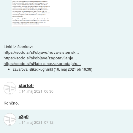
Linki iz člankov:
https://sodo.si/sl/objave/nova-sistemsk...
https://sodo.si/sl/objave/zagotavljanje...
https://sodo.si/sl/kdo-smo/zakonodaja/s...
zavaroval slike:
kuglvinkl
(
16. maj 2021 ob 19:38
)
starfotr
::
14. maj 2021, 06:30
Končno.
c3p0
::
14. maj 2021, 07:12