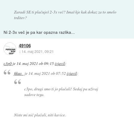
Zaradi SE ti plačuješ 2-3x več? Imaš kje kak dokaz za to smelo
trditev?
Ni 2-3x več je pa kar opazna razlika...
49106
::
14. maj 2021, 09:21
c3p0
je
14. maj 2021 ob 09:15
izjavil
:
fikus_
je
14. maj 2021 ob 07:52
izjavil
:
c3po, drugi smo ti jo plačali! Sedaj pa uživaj
sadove tega.
Niste mi nič plačali, niti kavice.