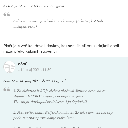
49106
je
14. maj 2021 ob 09:21
izjavil
:
Subvencionirali, predvidevam da oboje (tako SE, kot tudi
odkupno ceno).
Plačujem več kot dovolj davkov, kot sem jih ali bom kdajkoli dobil
nazaj preko kakšnih subvencij.
c3p0
::
14. maj 2021, 11:30
Ghost7
je
14. maj 2021 ob 09:33
izjavil
:
1. Za elektriko iz SE je elektro plačeval 3kratno ceno, da so
stimulirali "EKO", denar je dodajala država.
Tko, da ja, davkoplačevalci smo ti jo doplačali.
2. Foto celice imajo življensko dobo do 25 let, s tem , da jim fajn
pada zmožnost proizvodnje vsako leto!