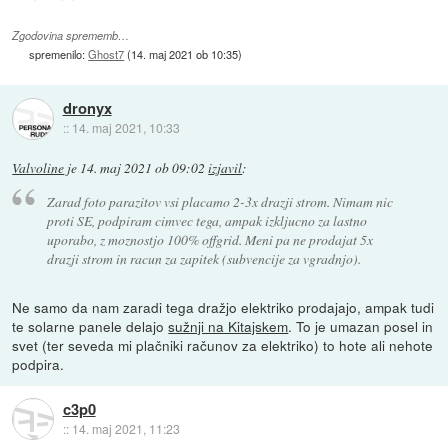
Zgodovina sprememb…
spremenilo:
Ghost7
(
14. maj 2021 ob 10:35
)
dronyx
::
14. maj 2021, 10:33
Valvoline
je
14. maj 2021 ob 09:02
izjavil
:
Zarad foto parazitov vsi placamo 2-3x drazji strom. Nimam nic
proti SE, podpiram cimvec tega, ampak izkljucno za lastno
uporabo, z moznostjo 100% offgrid. Meni pa ne prodajat 5x
drazji strom in racun za zapitek (subvencije za vgradnjo).
Ne samo da nam zaradi tega dražjo elektriko prodajajo, ampak tudi
te solarne panele delajo
sužnji na Kitajskem
. To je umazan posel in
svet (ter seveda mi plačniki računov za elektriko) to hote ali nehote
podpira.
c3p0
::
14. maj 2021, 11:23