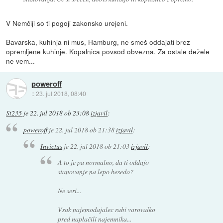
V Nemčiji so ti pogoji zakonsko urejeni.
Bavarska, kuhinja ni mus, Hamburg, ne smeš oddajati brez
opremljene kuhinje. Kopalnica povsod obvezna. Za ostale dežele
ne vem...
poweroff
::
23. jul 2018, 08:40
St235
je
22. jul 2018 ob 23:08
izjavil
:
poweroff
je
22. jul 2018 ob 21:38
izjavil
:
Invictus
je
22. jul 2018 ob 21:03
izjavil
:
A to je pa normalno, da ti oddajo
stanovanje na lepo besedo?
Ne seri...
Vsak najemodajalec rabi varovalko
pred naplačili najemnika...