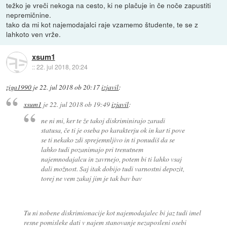
težko je vreči nekoga na cesto, ki ne plačuje in če noče zapustiti
nepremičnine.
tako da mi kot najemodajalci raje vzamemo študente, te se z
lahkoto ven vrže.
xsum1
::
22. jul 2018, 20:24
ziga1990
je
22. jul 2018 ob 20:17
izjavil
:
xsum1
je
22. jul 2018 ob 19:49
izjavil
:
ne ni mi, ker te že takoj diskriminirajo zaradi
statusa, če ti je oseba po karakterju ok in kar ti pove
se ti nekako zdi sprejemnljivo in ti ponudiš da se
lahko tudi pozanimajo pri trenutnem
najemnodajalcu in zavrnejo, potem bi ti lahko vsaj
dali možnost. Saj itak dobijo tudi varnostni depozit,
torej ne vem zakaj jim je tak bav bav
Tu ni nobene diskrimionacije kot najemodajalec bi jaz tudi imel
resne pomisleke dati v najem stanovanje nezaposleni osebi