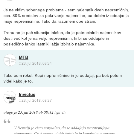
Js ne vidim nobenega problema - sem najemnik dveh nepremičnin,
cca. 80% sredstev za pokrivanje najemnine, pa dobim iz oddajanja
moje nepremičnine. Tako da razumem obe strani.
Trenutno je pač situacija takšna, da je potencialnih najemnikov
dosti več kot je na voljo nepremičnin, ki bi se oddajale in
posledično lahko lastniki lažje izbirajo najemnike.
MTB
::
23. jul 2018, 08:34
Tako bom rekel. Kupi nepremičnino in jo oddajaj, pa boš potem
videl kako je to.
Invictus
::
23. jul 2018, 08:37
otago
je
23. jul 2018 ob 08:12
izjavil
:
V Nemciji je cisto normalno, da se oddajajo neopremljena
stanovanja. Ce si srecen, dobis kuhinjo in kopalnico z opremo.