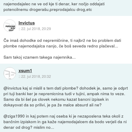
najemodajalec ne ve od kje ti denar, ker nočjo oddajati
potencilnemu drogerašu,preprodajalcu drog,etc
Invictus
::
22. jul 2018, 20:29
Če imaš dohodke od nepremičnine, ti najbrž ne bo problem dati
plombe najemodajalca nanjo, če boš seveda redno plačeval...
Sam takoj vzamem takega najemnika...
xsum1
::
22. jul 2018, 20:32
@invictus kaj si mislil s tem dati plombe? dohodek je, samo je odprt
pri tuji banki ker je nepremicnina tudi v tujini, ampak nima to veze.
Samo da bi šel pa clovek nekomu kazat bancni izpisek in
dokayovat da so prilivi, je pa že malce absurd ali ne?
@ziga1990 in kaj potem naj oseba ki je nezaposlena teka okoli z
bančnim izpiskom in ga kaže najemodajalcem da bodo verjeli da ni
denar od drog? mislim no...