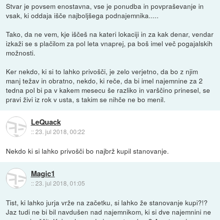
Stvar je povsem enostavna, vse je ponudba in povpraševanje in
vsak, ki oddaja išče najboljšega podnajemnika.....
Tako, da ne vem, kje iščeš na kateri lokaciji in za kak denar, vendar
izkaži se s plačilom za pol leta vnaprej, pa boš imel več pogajalskih
možnosti.
Ker nekdo, ki si to lahko privošči, je zelo verjetno, da bo z njim
manj težav in obratno, nekdo, ki reče, da bi imel najemnine za 2
tedna pol bi pa v kakem mesecu še razliko in varščino prinesel, se
pravi živi iz rok v usta, s takim se nihče ne bo menil.
LeQuack
::
23. jul 2018, 00:22
Nekdo ki si lahko privošči bo najbrž kupil stanovanje.
Magic1
::
23. jul 2018, 01:05
Tist, ki lahko jurja vrže na začetku, si lahko že stanovanje kupi?!?
Jaz tudi ne bi bil navdušen nad najemnikom, ki si dve najemnini ne