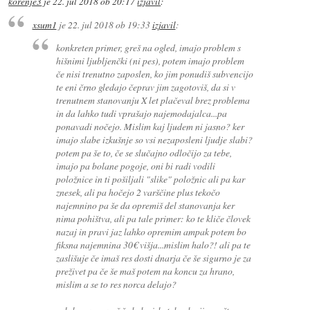
korenje3
je
22. jul 2018 ob 20:17
izjavil
:
xsum1
je
22. jul 2018 ob 19:33
izjavil
:
konkreten primer, greš na ogled, imajo problem s
hišnimi ljubljenčki (ni pes), potem imajo problem
če nisi trenutno zaposlen, ko jim ponudiš subvencijo
te eni črno gledajo čeprav jim zagotoviš, da si v
trenutnem stanovanju X let plačeval brez problema
in da lahko tudi vprašajo najemodajalca...pa
ponavadi nočejo. Mislim kaj ljudem ni jasno? ker
imajo slabe izkušnje so vsi nezaposleni ljudje slabi?
potem pa še to, če se slučajno odločijo za tebe,
imajo pa bolane pogoje, oni bi radi vodili
položnice in ti pošiljali "slike" položnic ali pa kar
znesek, ali pa hočejo 2 varščine plus tekočo
najemnino pa še da opremiš del stanovanja ker
nima pohištva, ali pa tale primer: ko te kliče človek
nazaj in pravi jaz lahko opremim ampak potem bo
fiksna najemnina 30€ višja...mislim halo?! ali pa te
zaslišuje če imaš res dosti dnarja če še sigurno je za
preživet pa če še maš potem na koncu za hrano,
mislim a se to res norca delajo?