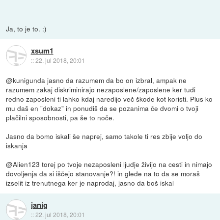
Ja, to je to. :)
xsum1
::
22. jul 2018, 20:01
@kunigunda jasno da razumem da bo on izbral, ampak ne
razumem zakaj diskriminirajo nezaposlene/zaposlene ker tudi
redno zaposleni ti lahko kdaj naredijo več škode kot koristi. Plus ko
mu daš en "dokaz" in ponudiš da se pozanima če dvomi o tvoji
plačilni sposobnosti, pa še to noče.
Jasno da bomo iskali še naprej, samo takole ti res zbije voljo do
iskanja
@Alien123 torej po tvoje nezaposleni ljudje živijo na cesti in nimajo
dovoljenja da si iščejo stanovanje?! in glede na to da se moraš
izselit iz trenutnega ker je naprodaj, jasno da boš iskal
janig
::
22. jul 2018, 20:01