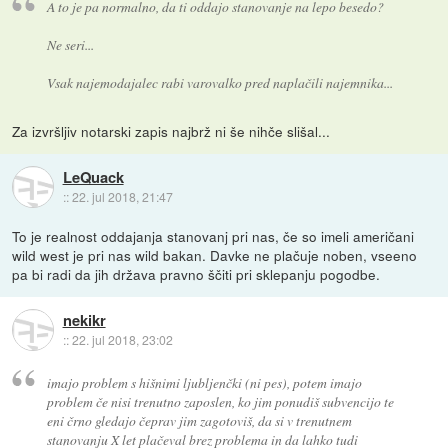
A to je pa normalno, da ti oddajo stanovanje na lepo besedo?
Ne seri...
Vsak najemodajalec rabi varovalko pred naplačili najemnika...
Za izvršljiv notarski zapis najbrž ni še nihče slišal...
LeQuack
::
22. jul 2018, 21:47
To je realnost oddajanja stanovanj pri nas, če so imeli američani
wild west je pri nas wild bakan. Davke ne plačuje noben, vseeno
pa bi radi da jih država pravno ščiti pri sklepanju pogodbe.
nekikr
::
22. jul 2018, 23:02
imajo problem s hišnimi ljubljenčki (ni pes), potem imajo
problem če nisi trenutno zaposlen, ko jim ponudiš subvencijo te
eni črno gledajo čeprav jim zagotoviš, da si v trenutnem
stanovanju X let plačeval brez problema in da lahko tudi