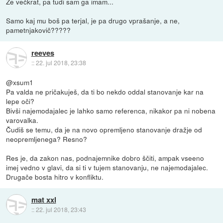
Že večkrat, pa tudi sam ga imam...
Samo kaj mu boš pa terjal, je pa drugo vprašanje, a ne,
pametnjakovič?????
reeves
::
22. jul 2018, 23:38
@xsum1
Pa valda ne pričakuješ, da ti bo nekdo oddal stanovanje kar na
lepe oči?
Bivši najemodajalec je lahko samo referenca, nikakor pa ni nobena
varovalka.
Čudiš se temu, da je na novo opremljeno stanovanje dražje od
neopremljenega? Resno?
Res je, da zakon nas, podnajemnike dobro ščiti, ampak vseeno
imej vedno v glavi, da si ti v tujem stanovanju, ne najemodajalec.
Drugače bosta hitro v konfliktu.
mat xxl
::
22. jul 2018, 23:43