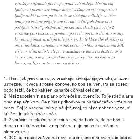
vprašajo najemodajalca...pa ponavadi nočejo. Mislim kaj
ljudem ni jasno? ker imajo slabe izkušnje so vsi nezaposleni
ljudje slabi? potem pa še to, če se slučajno odločijo za tebe,
imajo pa bolane pogoje, oni bi radi vodili položnice in ti
pošiljali "slike" položnic ali pa kar znesek, ali pa hočejo 2
varščine plus tekočo najemnino pa še da opremiš del stanovanja
ker nima pohištva, ali pa tale primer: ko te kliče človek nazaj in
pravi jaz lahko opremim ampak potem bo fiksna najemnina 30€
višja...mislim halo?! ali pa te zaslišuje če imaš res dosti dnarja
če še sigurno je za preživet pa če še maš potem na koncu za
hrano, mislim a se to res norca delajo?
1. Hišni ljubljenčki smrdijo, praskajo, čivkajo/lajajo/mukajo, izberi
ustrezne. Poveča stroške obnove, ko boš šel ven. Pa še sosedi
bodo težili, če bo kakšen kanarček čivkal cel dan.
2. Nisi zaposlen in na plano privlečeš subvencijo. To je rdeč alarm
pred neplačnikom. Če nimaš prihodkov te namreč težko vržejo na
cesto. Saj je vseeno kako plačuješ zdaj, to nima nobene veze, si
kritičen in takih nihče noče.
3. 2 varščini in tekočo najemnino seveda hočejo, da ne boš iz
danes na jutri pobrisal z neplačano najemnino in uničenim
stanovanjem.
4. 30€ na mesec več za na novo opremljeno stanovanje in tebi se