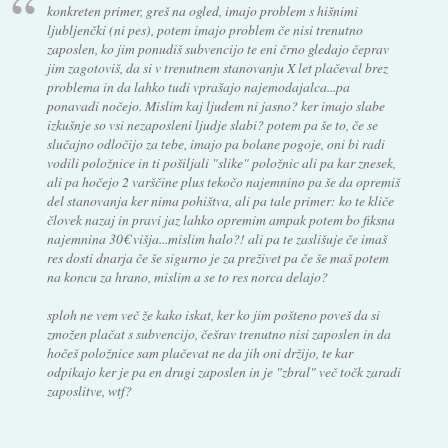
konkreten primer, greš na ogled, imajo problem s hišnimi
ljubljenčki (ni pes), potem imajo problem če nisi trenutno
zaposlen, ko jim ponudiš subvencijo te eni črno gledajo čeprav
jim zagotoviš, da si v trenutnem stanovanju X let plačeval brez
problema in da lahko tudi vprašajo najemodajalca...pa
ponavadi nočejo. Mislim kaj ljudem ni jasno? ker imajo slabe
izkušnje so vsi nezaposleni ljudje slabi? potem pa še to, če se
slučajno odločijo za tebe, imajo pa bolane pogoje, oni bi radi
vodili položnice in ti pošiljali "slike" položnic ali pa kar znesek,
ali pa hočejo 2 varščine plus tekočo najemnino pa še da opremiš
del stanovanja ker nima pohištva, ali pa tale primer: ko te kliče
človek nazaj in pravi jaz lahko opremim ampak potem bo fiksna
najemnina 30€ višja...mislim halo?! ali pa te zaslišuje če imaš
res dosti dnarja če še sigurno je za preživet pa če še maš potem
na koncu za hrano, mislim a se to res norca delajo?
sploh ne vem več že kako iskat, ker ko jim pošteno poveš da si
zmožen plačat s subvencijo, češrav trenutno nisi zaposlen in da
hočeš položnice sam plačevat ne da jih oni držijo, te kar
odpikajo ker je pa en drugi zaposlen in je "zbral" več točk zaradi
zaposlitve, wtf?