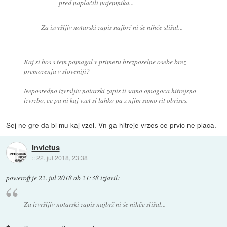
pred naplačili najemnika...
Za izvršljiv notarski zapis najbrž ni še nihče slišal...
Kaj si bos s tem pomagal v primeru brezposelne osebe brez
premozenja v sloveniji?
Neposredno izvrsljiv notarski zapis ti samo omogoca hitrejsno
izvrzbo, ce pa ni kaj vzet si lahko pa z njim samo rit obrises.
Sej ne gre da bi mu kaj vzel. Vn ga hitreje vrzes ce prvic ne placa.
Invictus
::
22. jul 2018, 23:38
poweroff
je
22. jul 2018 ob 21:38
izjavil
:
Za izvršljiv notarski zapis najbrž ni še nihče slišal...