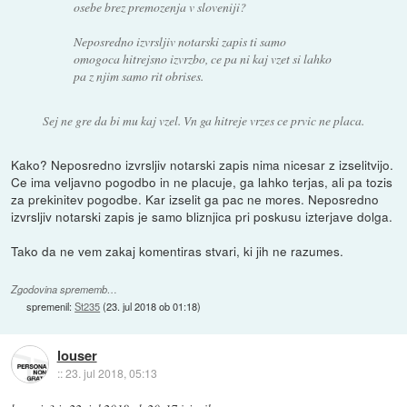
osebe brez premozenja v sloveniji?
Neposredno izvrsljiv notarski zapis ti samo
omogoca hitrejsno izvrzbo, ce pa ni kaj vzet si lahko
pa z njim samo rit obrises.
Sej ne gre da bi mu kaj vzel. Vn ga hitreje vrzes ce prvic ne placa.
Kako? Neposredno izvrsljiv notarski zapis nima nicesar z izselitvijo.
Ce ima veljavno pogodbo in ne placuje, ga lahko terjas, ali pa tozis
za prekinitev pogodbe. Kar izselit ga pac ne mores. Neposredno
izvrsljiv notarski zapis je samo bliznjica pri poskusu izterjave dolga.
Tako da ne vem zakaj komentiras stvari, ki jih ne razumes.
Zgodovina sprememb…
spremenil:
St235
(
23. jul 2018 ob 01:18
)
louser
::
23. jul 2018, 05:13