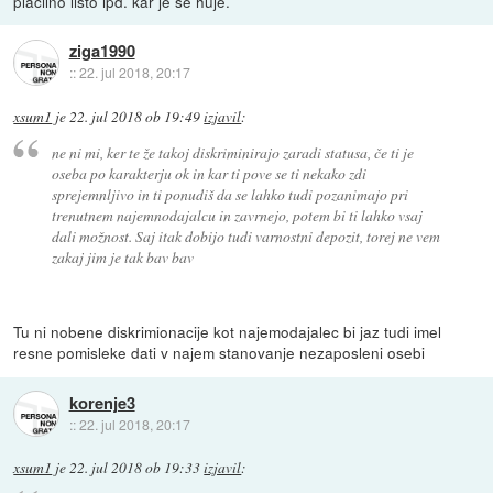
placilno listo ipd. kar je se huje.
ziga1990
::
22. jul 2018, 20:17
xsum1
je
22. jul 2018 ob 19:49
izjavil
:
ne ni mi, ker te že takoj diskriminirajo zaradi statusa, če ti je
oseba po karakterju ok in kar ti pove se ti nekako zdi
sprejemnljivo in ti ponudiš da se lahko tudi pozanimajo pri
trenutnem najemnodajalcu in zavrnejo, potem bi ti lahko vsaj
dali možnost. Saj itak dobijo tudi varnostni depozit, torej ne vem
zakaj jim je tak bav bav
Tu ni nobene diskrimionacije kot najemodajalec bi jaz tudi imel
resne pomisleke dati v najem stanovanje nezaposleni osebi
korenje3
::
22. jul 2018, 20:17
xsum1
je
22. jul 2018 ob 19:33
izjavil
: