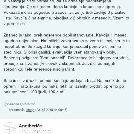
V Nemciji je cisto normalno, da se oddajajo neopremljena
stanovanja. Ce si srecen, dobis kuhinjo in kopalnico z opremo.
Pokazati moras pogodbo o zaposlitvi, zelijo tudi zadnje 3 placilne
liste. Kavcija 3 najemnine, placljiva v 2 obrokih v mesecih. Vzemi to
v premislek-
Znanec je tako, prek reference dobil stanovanje. Kavcija 1 mesec,
ugodna najemnina. Haftpflicht zavarovanja seveda ni imel, ker je to
nepotrebno. Je zazgal kuhinjo, ker je pozabil ponev z oljem na
stedilniku. Si prisli gasilci, evakuacija vseh stanovanj v bloku.
Besede pozigalca: "Sem pozabil". Referenca je bil njegov sorodnik,
precej znan, zanesljiv clovek v skupnosti. Je zelel pomagati
sorodniku. Tele reference niso garant.
Smo imeli v druzini primer, ko se je oddajala hisa. Najemnik delno
opremil, nato skusal po nekaj letih pri izselitvi prodati opremo po
nakupni ceni. 100 ljudi, 100 cudi.
Zgodovina sprememb…
spremenilo:
otago
(
23. jul 2018 ob 08:13
)
AnotherMe
::
23. jul 2018, 08:21