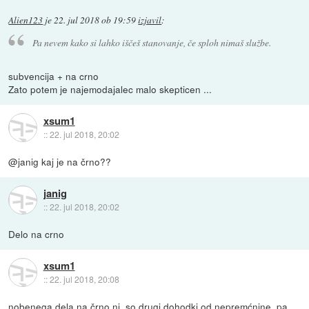
Alien123
je
22. jul 2018 ob 19:59
izjavil
:
Pa nevem kako si lahko iščeš stanovanje, če sploh nimaš službe.
subvencija + na crno
Zato potem je najemodajalec malo skepticen ...
xsum1
::
22. jul 2018, 20:02
@janig kaj je na črno??
janig
::
22. jul 2018, 20:02
Delo na crno
xsum1
::
22. jul 2018, 20:08
nobenega dela na črno ni, so drugi dohodki od nepremćnine, pa