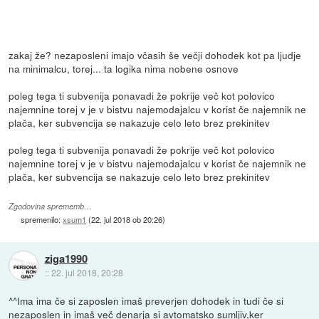
zakaj že? nezaposleni imajo včasih še večji dohodek kot pa ljudje
na minimalcu, torej... ta logika nima nobene osnove
poleg tega ti subvenija ponavadi že pokrije več kot polovico
najemnine torej v je v bistvu najemodajalcu v korist če najemnik ne
plača, ker subvencija se nakazuje celo leto brez prekinitev
poleg tega ti subvenija ponavadi že pokrije več kot polovico
najemnine torej v je v bistvu najemodajalcu v korist če najemnik ne
plača, ker subvencija se nakazuje celo leto brez prekinitev
Zgodovina sprememb…
spremenilo:
xsum1
(
22. jul 2018 ob 20:26
)
ziga1990
::
22. jul 2018, 20:28
^^Ima ima če si zaposlen imaš preverjen dohodek in tudi če si
nezaposlen in imaš več denarja si avtomatsko sumljiv,ker