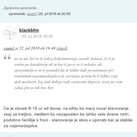
Zgodovina sprememb…
spremenilo:
xsum1
(
22. jul 2018 ob 20:33
)
blackbfm
::
22. jul 2018, 20:45
xsum1
je
22. jul 2018 ob 19:49
izjavil
:
ne ni mi, ker te že takoj diskriminirajo zaradi statusa, če ti je
oseba po karakterju ok in kar ti pove se ti nekako zdi
sprejemnljivo in ti ponudiš da se lahko tudi pozanimajo pri
trenutnem najemnodajalcu in zavrnejo, potem bi ti lahko vsaj
dali možnost. Saj itak dobijo tudi varnostni depozit, torej ne vem
zakaj jim je tak bav bav
Ce je clovek 8-10 ur od doma, na sihtu bo manj nucal stanovanje
vsaj za tretjino, medtem ko nezaposlen bo lahko cele dneve notri,
podobno familije s froci - stanovanje je skos v uporabi kar je slabše
za najemodajalca