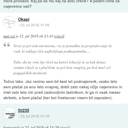
more privoščit. Kaj pa ko mu kaj na avtu crkne? A potem nima za
najemnino več?
Okapi
::
23. jul 2018, 01:09
mat xxl
je
22. jul 2018 ob 23:43
izjavil
:
Stvar je povsem enostavna, vse je ponudba in povpraševanje in
vsak, ki oddaja išče najboljšega podnajemnika.....
Tako, da ne vem, kje iščeš na kateri lokaciji in za kak denar,
vendar izkaži se s plačilom za pol leta vnaprej, pa boš imel več
pogajalskih možnosti.
Točno tako. Jaz recimo sem bil šest let podnajemnik, vsako leto
sem plačal za eno leto vnaprej, dobil zato nekaj nižjo najemnino in
imel celo leto mir pred zadovoljnim lastnikom, ki ga ni vsak mesec
skrbelo, a bom plačal (ker kot freelancer nisem bil zaposlen).
St235
::
23. jul 2018, 01:16
kunigunda
je
22. jul 2018 ob 23:28
izjavil
: