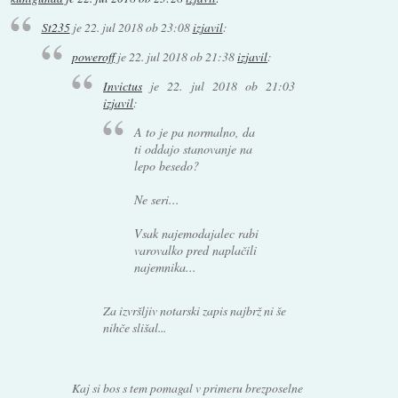
St235
je
22. jul 2018 ob 23:08
izjavil
:
poweroff
je
22. jul 2018 ob 21:38
izjavil
:
Invictus
je
22. jul 2018 ob 21:03
izjavil
:
A to je pa normalno, da
ti oddajo stanovanje na
lepo besedo?
Ne seri...
Vsak najemodajalec rabi
varovalko pred naplačili
najemnika...
Za izvršljiv notarski zapis najbrž ni še
nihče slišal...
Kaj si bos s tem pomagal v primeru brezposelne