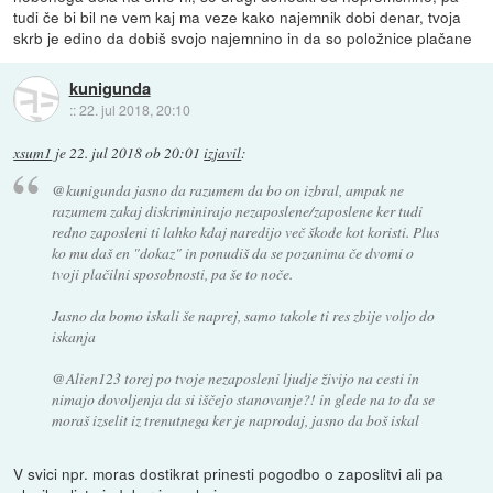
tudi če bi bil ne vem kaj ma veze kako najemnik dobi denar, tvoja
skrb je edino da dobiš svojo najemnino in da so položnice plačane
kunigunda
::
22. jul 2018, 20:10
xsum1
je
22. jul 2018 ob 20:01
izjavil
:
@kunigunda jasno da razumem da bo on izbral, ampak ne
razumem zakaj diskriminirajo nezaposlene/zaposlene ker tudi
redno zaposleni ti lahko kdaj naredijo več škode kot koristi. Plus
ko mu daš en "dokaz" in ponudiš da se pozanima če dvomi o
tvoji plačilni sposobnosti, pa še to noče.
Jasno da bomo iskali še naprej, samo takole ti res zbije voljo do
iskanja
@Alien123 torej po tvoje nezaposleni ljudje živijo na cesti in
nimajo dovoljenja da si iščejo stanovanje?! in glede na to da se
moraš izselit iz trenutnega ker je naprodaj, jasno da boš iskal
V svici npr. moras dostikrat prinesti pogodbo o zaposlitvi ali pa