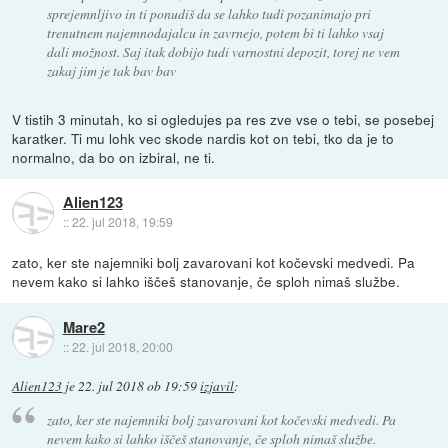
sprejemnljivo in ti ponudiš da se lahko tudi pozanimajo pri
trenutnem najemnodajalcu in zavrnejo, potem bi ti lahko vsaj
dali možnost. Saj itak dobijo tudi varnostni depozit, torej ne vem
zakaj jim je tak bav bav
V tistih 3 minutah, ko si ogledujes pa res zve vse o tebi, se posebej
karatker. Ti mu lohk vec skode nardis kot on tebi, tko da je to
normalno, da bo on izbiral, ne ti.
Alien123
::
22. jul 2018, 19:59
zato, ker ste najemniki bolj zavarovani kot kočevski medvedi. Pa
nevem kako si lahko iščeš stanovanje, če sploh nimaš službe.
Mare2
::
22. jul 2018, 20:00
Alien123
je
22. jul 2018 ob 19:59
izjavil
:
zato, ker ste najemniki bolj zavarovani kot kočevski medvedi. Pa
nevem kako si lahko iščeš stanovanje, če sploh nimaš službe.