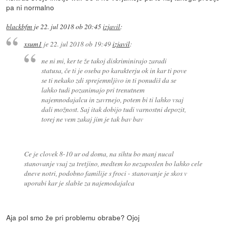
pa ni normalno
blackbfm
je
22. jul 2018 ob 20:45
izjavil
:
xsum1
je
22. jul 2018 ob 19:49
izjavil
:
ne ni mi, ker te že takoj diskriminirajo zaradi
statusa, če ti je oseba po karakterju ok in kar ti pove
se ti nekako zdi sprejemnljivo in ti ponudiš da se
lahko tudi pozanimajo pri trenutnem
najemnodajalcu in zavrnejo, potem bi ti lahko vsaj
dali možnost. Saj itak dobijo tudi varnostni depozit,
torej ne vem zakaj jim je tak bav bav
Ce je clovek 8-10 ur od doma, na sihtu bo manj nucal
stanovanje vsaj za tretjino, medtem ko nezaposlen bo lahko cele
dneve notri, podobno familije s froci - stanovanje je skos v
uporabi kar je slabše za najemodajalca
Aja pol smo že pri problemu obrabe? Ojoj