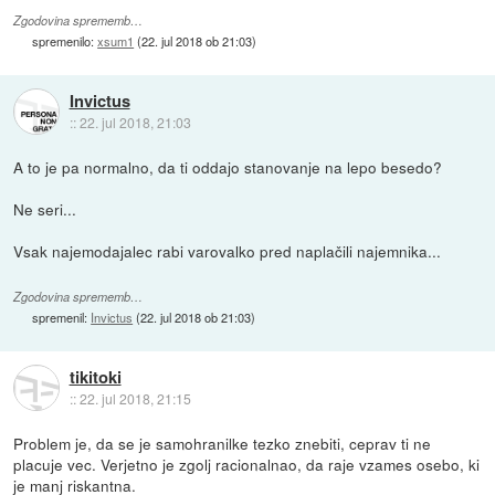
Zgodovina sprememb…
spremenilo:
xsum1
(
22. jul 2018 ob 21:03
)
Invictus
::
22. jul 2018, 21:03
A to je pa normalno, da ti oddajo stanovanje na lepo besedo?
Ne seri...
Vsak najemodajalec rabi varovalko pred naplačili najemnika...
Zgodovina sprememb…
spremenil:
Invictus
(
22. jul 2018 ob 21:03
)
tikitoki
::
22. jul 2018, 21:15
Problem je, da se je samohranilke tezko znebiti, ceprav ti ne
placuje vec. Verjetno je zgolj racionalnao, da raje vzames osebo, ki
je manj riskantna.