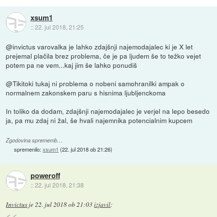
xsum1
::
22. jul 2018, 21:25
@invictus varovalka je lahko zdajšnji najemodajalec ki je X let
prejemal plačila brez problema, če je pa ljudem še to težko vejet
potem pa ne vem...kaj jim še lahko ponudiš
@Tikitoki tukaj ni problema o nobeni samohranilki ampak o
normalnem zakonskem paru s hisnima ljubljenckoma
In toliko da dodam, zdajšnji najemodajalec je verjel na lepo besedo
ja, pa mu zdaj ni žal, še hvali najemnika potencialnim kupcem
Zgodovina sprememb…
spremenilo:
xsum1
(
22. jul 2018 ob 21:26
)
poweroff
::
22. jul 2018, 21:38
Invictus
je
22. jul 2018 ob 21:03
izjavil
: