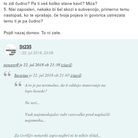
to zdi čudno? Pa ti veš koliko stane kavč? Miza?
5. Nisi zaposlen, nekako bi šel skozi s subvencijo, primerno temu
nastopaš, ko te vprašajo, če tvoja pojava in govorica ustrezata
temu ti je pa čudno?
Pojdi nazaj domov. To ni zate.
St235
::
22. jul 2018, 23:08
poweroff
je
22. jul 2018 ob 21:38
izjavil
:
Invictus
je
22. jul 2018 ob 21:03
izjavil
:
A to je pa normalno, da ti oddajo stanovanje na
lepo besedo?
Ne seri...
Vsak najemodajalec rabi varovalko pred naplačili
najemnika...
Za izvršljiv notarski zapis najbrž ni še nihče slišal...