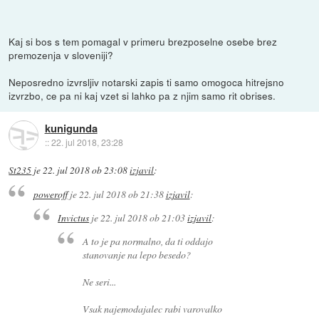
Kaj si bos s tem pomagal v primeru brezposelne osebe brez
premozenja v sloveniji?
Neposredno izvrsljiv notarski zapis ti samo omogoca hitrejsno
izvrzbo, ce pa ni kaj vzet si lahko pa z njim samo rit obrises.
kunigunda
::
22. jul 2018, 23:28
St235
je
22. jul 2018 ob 23:08
izjavil
:
poweroff
je
22. jul 2018 ob 21:38
izjavil
:
Invictus
je
22. jul 2018 ob 21:03
izjavil
:
A to je pa normalno, da ti oddajo
stanovanje na lepo besedo?
Ne seri...
Vsak najemodajalec rabi varovalko