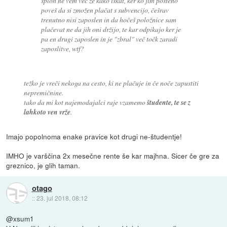
sploh ne vem več že kako iskat, ker ko jim pošteno
poveš da si zmožen plačat s subvencijo, češrav
trenutno nisi zaposlen in da hočeš položnice sam
plačevat ne da jih oni držijo, te kar odpikajo ker je
pa en drugi zaposlen in je "zbral" več točk zaradi
zaposlitve, wtf?
težko je vreči nekoga na cesto, ki ne plačuje in če noče zapustiti
nepremičnine.
tako da mi kot najemodajalci raje vzamemo
študente, te se z
lahkoto ven vrže
.
Imajo popolnoma enake pravice kot drugi ne-študentje!
IMHO je varščina 2x mesečne rente še kar majhna. Sicer če gre za
greznico, je glih taman.
otago
::
23. jul 2018, 08:12
@xsum1