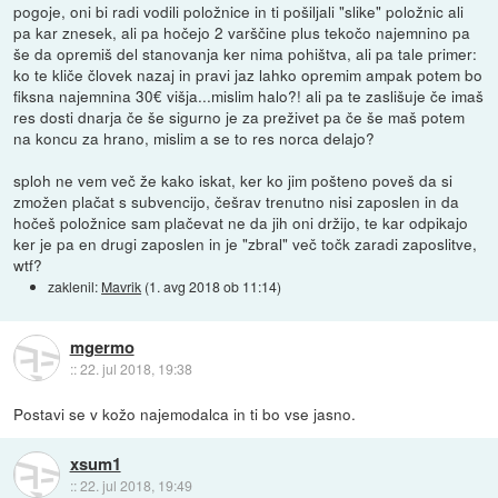
pogoje, oni bi radi vodili položnice in ti pošiljali "slike" položnic ali
pa kar znesek, ali pa hočejo 2 varščine plus tekočo najemnino pa
še da opremiš del stanovanja ker nima pohištva, ali pa tale primer:
ko te kliče človek nazaj in pravi jaz lahko opremim ampak potem bo
fiksna najemnina 30€ višja...mislim halo?! ali pa te zaslišuje če imaš
res dosti dnarja če še sigurno je za preživet pa če še maš potem
na koncu za hrano, mislim a se to res norca delajo?
sploh ne vem več že kako iskat, ker ko jim pošteno poveš da si
zmožen plačat s subvencijo, češrav trenutno nisi zaposlen in da
hočeš položnice sam plačevat ne da jih oni držijo, te kar odpikajo
ker je pa en drugi zaposlen in je "zbral" več točk zaradi zaposlitve,
wtf?
zaklenil:
Mavrik
(
1. avg 2018 ob 11:14
)
mgermo
::
22. jul 2018, 19:38
Postavi se v kožo najemodalca in ti bo vse jasno.
xsum1
::
22. jul 2018, 19:49