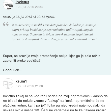
Invictus
::
22. jul 2018, 20:54
xsum1
je
22. jul 2018 ob 20:32
izjavil
:
@invictus kaj si mislil s tem dati plombe? dohodek je, samo je
odprt pri tuji banki ker je nepremicnina tudi v tujini, ampak
nima to veze. Samo da bi šel pa clovek nekomu kazat bancni
izpisek in dokayovat da so prilivi, je pa že malce absurd ali ne?
Super, se pravi je tvoje premoženje nekje, kjer ga je zelo težko
zapleniti preko sodišča?
Good luck...
xsum1
::
22. jul 2018, 21:00
Invictus zakaj bi pa kdo rabil sedeti na moji nepremičnini? Jasno da
ne bi dali da nekdo vzame v "zakup" da imaš nepremičnino če ne
plačuješ redno, kaj ti pa je? Tolko pa niso vredni najemodajalci da
riskiras svoje imetje wtf. Če ti ne verjamejo pa te kaj takega prosijo