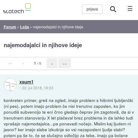
☰
Forum
»
Loža
»
najemodajalci in njihove ideje
najemodajalci in njihove ideje
««
«
1
/ 6
»
»»
xsum1
::
22. jul 2018, 19:33
konkreten primer, greš na ogled, imajo problem s hišnimi ljubljenčki
(ni pes), potem imajo problem če nisi trenutno zaposlen, ko jim
ponudiš subvencijo te eni črno gledajo čeprav jim zagotoviš, da si v
trenutnem stanovanju X let plačeval brez problema in da lahko tudi
vprašajo najemodajalca...pa ponavadi nočejo. Mislim kaj ljudem ni
jasno? ker imajo slabe izkušnje so vsi nezaposleni ljudje slabi?
potem pa še to, če se slučajno odločijo za tebe, imajo pa bolane