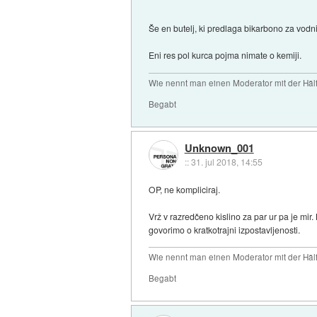
Še en butelj, ki predlaga bikarbono za vodn
Eni res pol kurca pojma nimate o kemiji.
Wie nennt man einen Moderator mit der Hälf
Begabt
Unknown_001
::
31. jul 2018, 14:55
OP, ne kompliciraj.
Vrž v razredčeno kislino za par ur pa je mir.
govorimo o kratkotrajni izpostavljenosti.
Wie nennt man einen Moderator mit der Hälf
Begabt