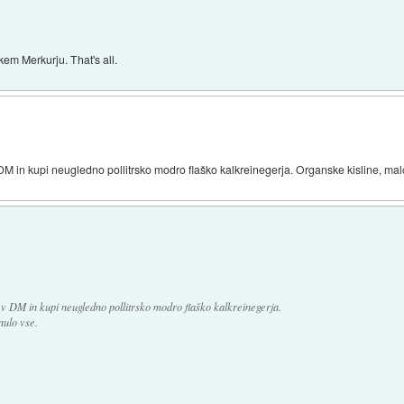
kem Merkurju. That's all.
DM in kupi neugledno pollitrsko modro flaško kalkreinegerja. Organske kisline, mal
v DM in kupi neugledno pollitrsko modro flaško kalkreinegerja.
nulo vse.