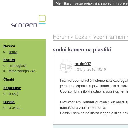
Evropska vesoljska agencija razvija svojo rak
Forum
»
Loža
»
vodni kamen n
Novice
vodni kamen na plastiki
arhiv
Forum
mulc007
mali oglasi
::
31. jul 2018, 10:19
teme zadnjih 24h
Članki
Imam droben plastični element, iz katerega 
je majhna črpalka ki jo že imam in ki bi sko
Zaposlitve
Uporabil bi čistilo ki raztaplja vodni kamen
brskaj
Ostalo
Proti vodnemu kamnu v umivalnikih obstajajo p
pravila
nameščena znotraj elementa.
Pomislil sem na na kis za vlaganje ki ga neka