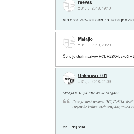
reeves
::
31. jul 2018, 19:10
Vrži v cca. 30% solno kislino. Dobiš jo v vsa
Malajlo
::
31. jul 2018, 20:28
Če te je strah nazivov HCl, H2SO4, skoči v 
Unknown_001
::
31. jul 2018, 21:09
Malajlo
je
31. jul 2018 ob 20:28
izjavil
:
Če te je strah nazivov HCl, H2SO4, skoči 
Organske kisline, malo tenzidov, spuca v 
Ah ... dej nehi.