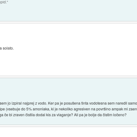
upid."
a solato.
ki sem jo izpiral najprej z vodo. Ker pa je posušena tinta vodotesna sem naredil s
a šipe (vsebuje do 5% amoniaka, ki je nekoliko agresiven na površino ampak mi zaen
ga če bi zraven čistila dodal kis za vlaganje? Ali pa je bolje da čistim ločeno?