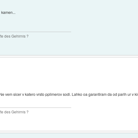
i kamen...
te des Gehirnis ?
 Ne vem sicer v katero vrsto pplimerov sodi. Lahko oa garantiram da od parih ur v kis
te des Gehirnis ?