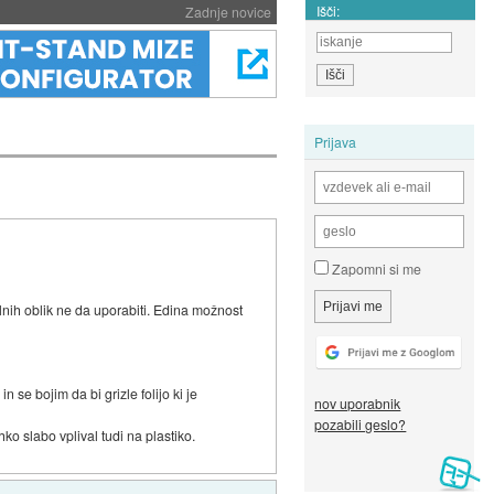
Išči:
Zadnje novice
Prijava
Zapomni si me
nih oblik ne da uporabiti. Edina možnost
 se bojim da bi grizle folijo ki je
nov uporabnik
pozabili geslo?
ko slabo vplival tudi na plastiko.