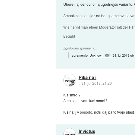
Ubere naj cenovno najugodnejšo varianto. Če
Ampak kdo sem jaz da bom pametoval o varnos
Wie nennt man einen Moderator mit der Hälf
Begabt
Zgodovina sprememb…
spremenilo:
Unknown_001
(
31. jul 2018 ob
Pika na i
::
31. jul 2018, 21:26
Kis smrdi?
A na solati vam tudi smrdi?
Kis nalij v posodo, notri daj pa to tvojo plas
Invictus