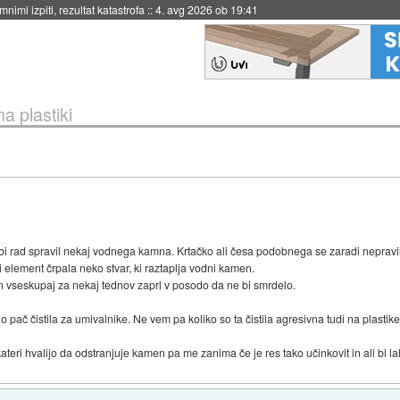
eto za večkratno uporabo
::
4. avg 2026 ob 19:41
a plastiki
bi rad spravil nekaj vodnega kamna. Krtačko ali česa podobnega se zaradi nepravil
zi element črpala neko stvar, ki raztaplja vodni kamen.
 in vseskupaj za nekaj tednov zaprl v posodo da ne bi smrdelo.
ač čistila za umivalnike. Ne vem pa koliko so ta čistila agresivna tudi na plastike in
teri hvalijo da odstranjuje kamen pa me zanima če je res tako učinkovit in ali bi lah