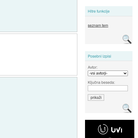
Hitre funkcije
seznam tem
Posebni izpisi
Avtor:
Ključna beseda: