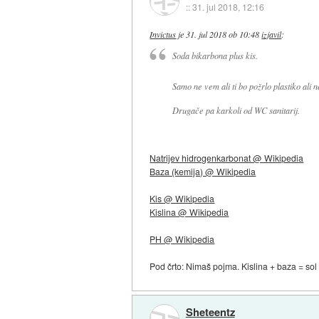
::
31. jul 2018, 12:16
Invictus
je
31. jul 2018 ob 10:48
izjavil
:
Soda bikarbona plus kis.
Samo ne vem ali ti bo požrlo plastiko ali 
Drugače pa karkoli od WC sanitarij.
Natrijev hidrogenkarbonat @ Wikipedia
Baza (kemija) @ Wikipedia
Kis @ Wikipedia
Kislina @ Wikipedia
PH @ Wikipedia
Pod črto: Nimaš pojma. Kislina + baza = sol
Sheteentz