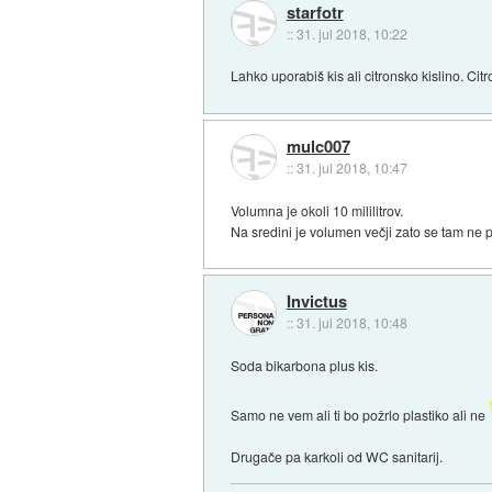
starfotr
::
31. jul 2018, 10:22
Lahko uporabiš kis ali citronsko kislino. Cit
mulc007
::
31. jul 2018, 10:47
Volumna je okoli 10 mililitrov.
Na sredini je volumen večji zato se tam ne
Invictus
::
31. jul 2018, 10:48
Soda bikarbona plus kis.
Samo ne vem ali ti bo požrlo plastiko ali ne
Drugače pa karkoli od WC sanitarij.