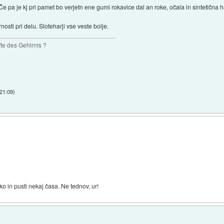
 pa je kj pri pamet bo verjetn ene gumi rokavice dal an roke, očala in sintetična h
ti pri delu. Sloteharji vse veste bolje.
te des Gehirnis ?
 21:09
)
tiko in pusti nekaj časa. Ne tednov, ur!