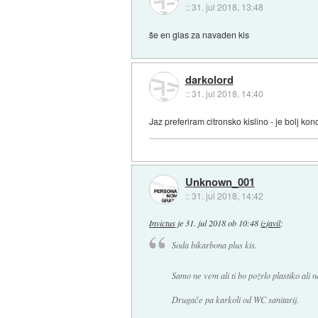
::
31. jul 2018, 13:48
še en glas za navaden kis
darkolord
::
31. jul 2018, 14:40
Jaz preferiram citronsko kislino - je bolj konc
Unknown_001
::
31. jul 2018, 14:42
Invictus
je
31. jul 2018 ob 10:48
izjavil
:
Soda bikarbona plus kis.
Samo ne vem ali ti bo požrlo plastiko ali 
Drugače pa karkoli od WC sanitarij.