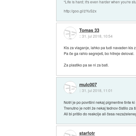
"Life is hard; it's even harder when you're st
http://goo.gl/2YuS2x
Tomas 33
::
31. jul 2018, 10:54
Kis za vlaganje, lahko pa tudi navaden kis z
Pa če ga rahlo segreješ, bo hitreje deloval.
Za plastiko pa se ni za bati.
mulc007
::
31. jul 2018, 11:01
Notri je po površini nekaj pigmentne tinte 
Trenutno je notri že nekaj tednov čistilo z
Ali bi prišlo do reakcije ali česa nezaželene
starfotr