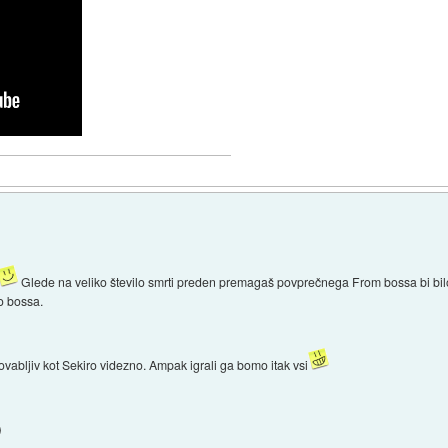
Glede na veliko število smrti preden premagaš povprečnega From bossa bi bil
o bossa.
ovabljiv kot Sekiro videzno. Ampak igrali ga bomo itak vsi
)