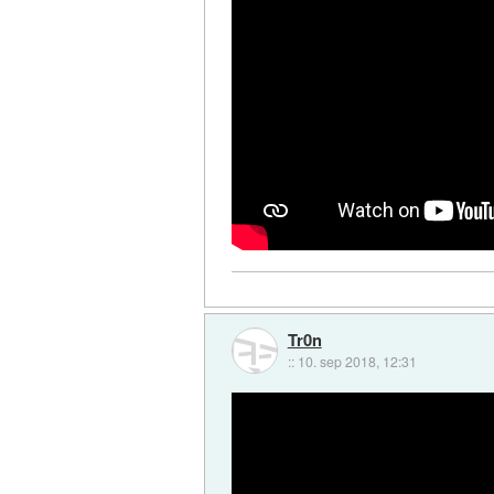
Tr0n
::
10. sep 2018, 12:31