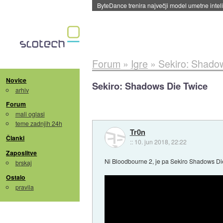
ByteDance trenira največji model umetne intel
Forum
»
Igre
»
Sekiro: Shado
Novice
Sekiro: Shadows Die Twice
arhiv
Forum
mali oglasi
teme zadnjih 24h
Tr0n
Članki
::
10. jun 2018, 22:22
Zaposlitve
Ni Bloodbourne 2, je pa Sekiro Shadows Die
brskaj
Ostalo
pravila