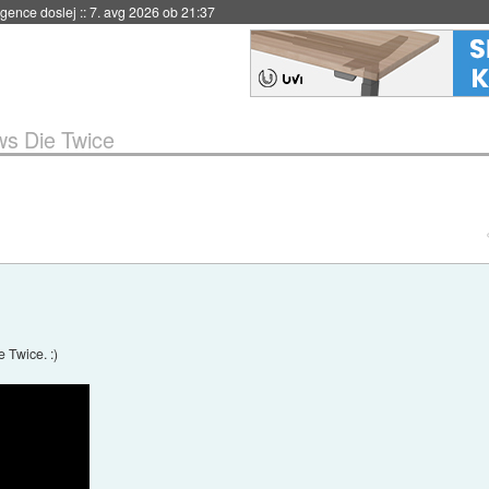
igence doslej
::
7. avg 2026 ob 21:37
ws Die Twice
 Twice. :)