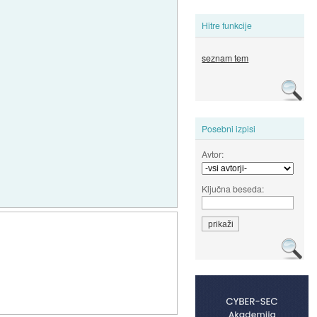
Hitre funkcije
seznam tem
Posebni izpisi
Avtor:
Ključna beseda: