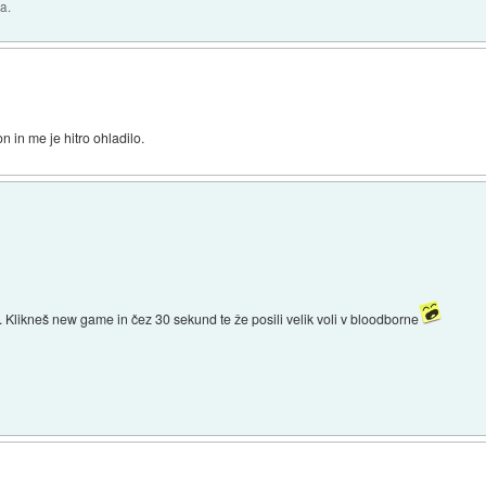
a.
on in me je hitro ohladilo.
. Klikneš new game in čez 30 sekund te že posili velik voli v bloodborne