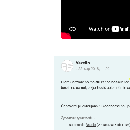
Vazelin
::
22. sep 2018, 11:02
From Software so mojstri kar se bossev tiče
bossi, ne pa nekje kjer hodiš potem 2 min d
Čeprav mi je viktorijanski Bloodborne bolj p
Zgodovina sprememb…
spremenilo:
Vazelin
(
22. sep 2018 ob 11:03