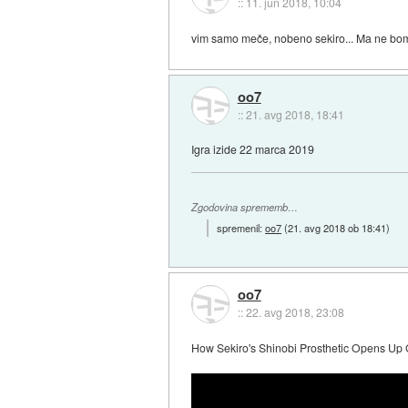
::
11. jun 2018, 10:04
vim samo meče, nobeno sekiro... Ma ne bom
oo7
::
21. avg 2018, 18:41
Igra izide 22 marca 2019
Zgodovina sprememb…
spremenil:
oo7
(
21. avg 2018 ob 18:41
)
oo7
::
22. avg 2018, 23:08
How Sekiro's Shinobi Prosthetic Opens 