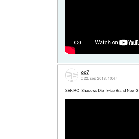
oo7
::
22. sep 2018, 10:47
SEKIRO: Shadows Die Twice Brand New Ga