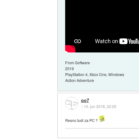
From Software
2019
PlayStation 4, Xbox One, Windows
Action Adventure
oo7
::
10. jun 2018, 22:25
Resno tudi za PC ?