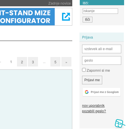
Išči:
Zadnje novice
Prijava
«
1
...
2
3
5
»
Zapomni si me
nov uporabnik
pozabili geslo?