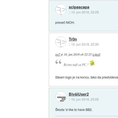
scipascapa
::
10. jun 2018, 22:29
preveč NIOH.
Tr0n
::
10. jun 2018, 22:30
oo7
je
10. jun 2018 ob 22:25
izjavil
:
Resno tudi za PC ?
Steam logo je na koncu, tako da predvidevam
BivšiUser2
::
10. jun 2018, 23:05
Škoda 'd like to have BB2.