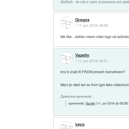
SloTech - če nisi z nami, si persona non grat
Gregex
::
11. jun 2018, 08:50
Me like... dokler nisem videl logo od activisi
Vazelin
::
11. jun 2018, 08:51
Imo b znali iti FROM preveč mainstream?
Meni je všeč ker so from igre tako oldschool
Zgodovina sprememb…
spremenilo:
Vazelin
(
11. jun 2018 ob 08:55
)
yayo