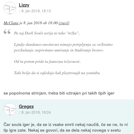
Lizzy
::
8. jan 2018, 18:13
McClane
je
8. jan 2018 ob 18:00
izjavil
:
Pa saj Dark Souls serija ni tako "težka"..
Ljudje dandanes enostavno nimajo potrpljenja za večkratno
poizkušanje, neprestano umiranje in študiranje bossov.
Od tu potem pride ta famozna težavnost..
Taki bolje da si ogledajo kak playtrough na youtubu.
se popolnoma strinjam, treba biti vztrajen pri takih tipih iger
Gregex
::
8. jan 2018, 18:24
Čar souls iger je, da se iz vsake smrti nekaj naučiš, če se ne, to ni
tip igre zate. Nekaj se govori, da se dela nekaj novega v svetu