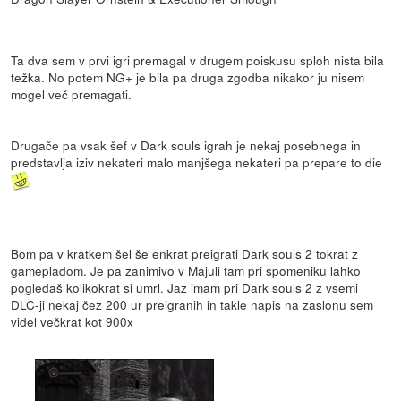
Ta dva sem v prvi igri premagal v drugem poiskusu sploh nista bila
težka. No potem NG+ je bila pa druga zgodba nikakor ju nisem
mogel več premagati.
Drugače pa vsak šef v Dark souls igrah je nekaj posebnega in
predstavlja iziv nekateri malo manjšega nekateri pa prepare to die
Bom pa v kratkem šel še enkrat preigrati Dark souls 2 tokrat z
gamepladom. Je pa zanimivo v Majuli tam pri spomeniku lahko
pogledaš kolikokrat si umrl. Jaz imam pri Dark souls 2 z vsemi
DLC-ji nekaj čez 200 ur preigranih in takle napis na zaslonu sem
videl večkrat kot 900x