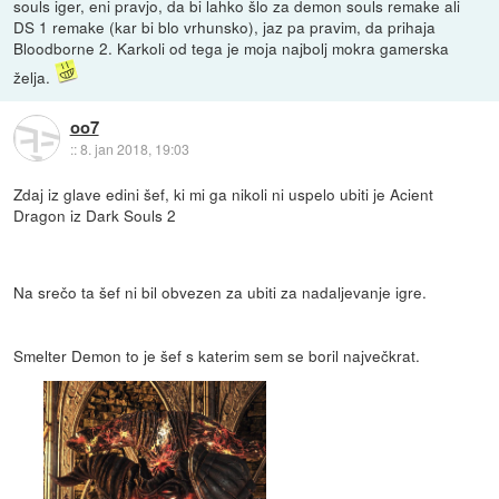
souls iger, eni pravjo, da bi lahko šlo za demon souls remake ali
DS 1 remake (kar bi blo vrhunsko), jaz pa pravim, da prihaja
Bloodborne 2. Karkoli od tega je moja najbolj mokra gamerska
želja.
oo7
::
8. jan 2018, 19:03
Zdaj iz glave edini šef, ki mi ga nikoli ni uspelo ubiti je Acient
Dragon iz Dark Souls 2
Na srečo ta šef ni bil obvezen za ubiti za nadaljevanje igre.
Smelter Demon to je šef s katerim sem se boril največkrat.