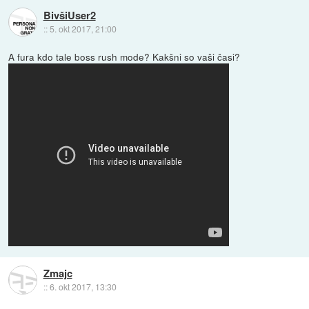
BivšiUser2
::
5. okt 2017, 21:00
A fura kdo tale boss rush mode? Kakšni so vaši časi?
Zmajc
::
6. okt 2017, 13:30