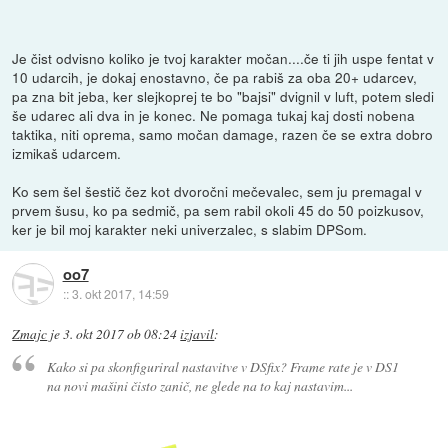
Je čist odvisno koliko je tvoj karakter močan....če ti jih uspe fentat v
10 udarcih, je dokaj enostavno, če pa rabiš za oba 20+ udarcev,
pa zna bit jeba, ker slejkoprej te bo "bajsi" dvignil v luft, potem sledi
še udarec ali dva in je konec. Ne pomaga tukaj kaj dosti nobena
taktika, niti oprema, samo močan damage, razen če se extra dobro
izmikaš udarcem.
Ko sem šel šestič čez kot dvoročni mečevalec, sem ju premagal v
prvem šusu, ko pa sedmič, pa sem rabil okoli 45 do 50 poizkusov,
ker je bil moj karakter neki univerzalec, s slabim DPSom.
oo7
::
3. okt 2017, 14:59
Zmajc
je
3. okt 2017 ob 08:24
izjavil
:
Kako si pa skonfiguriral nastavitve v DSfix? Frame rate je v DS1
na novi mašini čisto zanič, ne glede na to kaj nastavim...