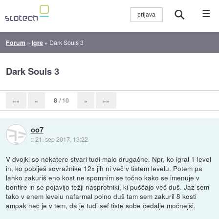
☰
Forum
»
Igre
»
Dark Souls 3
Dark Souls 3
8
/ 10
««
«
»
»»
oo7
::
21. sep 2017, 13:22
V dvojki so nekatere stvari tudi malo drugačne. Npr, ko igral 1 level
in, ko pobiješ sovražnike 12x jih ni več v tistem levelu. Potem pa
lahko zakuriš eno kost ne spomnim se točno kako se imenuje v
bonfire in se pojavijo težji nasprotniki, ki puščajo več duš. Jaz sem
tako v enem levelu nafarmal polno duš tam sem zakuril 8 kosti
ampak hec je v tem, da je tudi šef tiste sobe čedalje močnejši.