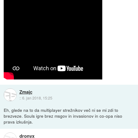
Zmajc
::
6. jan 2018, 15:25
Eh, glede na to da multiplayer strežnikov več ni se mi zdi to
brezveze. Souls igre brez msgov in invasionov in co-opa niso
prava izkušnja.
dronyx