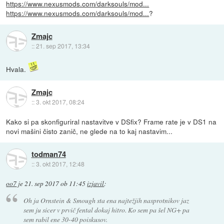
https://www.nexusmods.com/darksouls/mod...
https://www.nexusmods.com/darksouls/mod...
?
Zmajc
::
21. sep 2017, 13:34
Hvala.
Zmajc
::
3. okt 2017, 08:24
Kako si pa skonfiguriral nastavitve v DSfix? Frame rate je v DS1 na
novi mašini čisto zanič, ne glede na to kaj nastavim...
todman74
::
3. okt 2017, 12:48
oo7
je
21. sep 2017 ob 11:45
izjavil
:
Oh ja Ornstein & Smough sta ena najtežjih nasprotnikov jaz
sem ju sicer v prvič fental dokaj hitro. Ko sem pa šel NG+ pa
sem rabil ene 30-40 poiskusov.