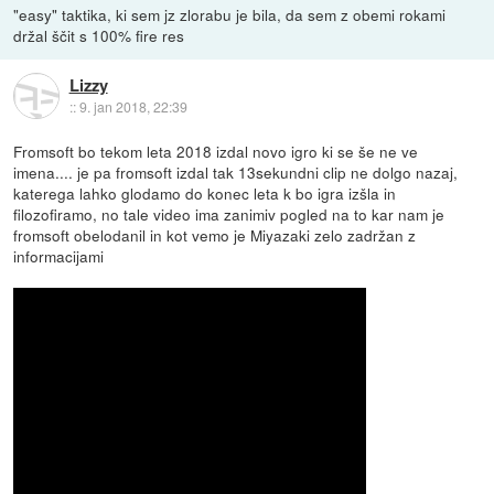
"easy" taktika, ki sem jz zlorabu je bila, da sem z obemi rokami
držal ščit s 100% fire res
Lizzy
::
9. jan 2018, 22:39
Fromsoft bo tekom leta 2018 izdal novo igro ki se še ne ve
imena.... je pa fromsoft izdal tak 13sekundni clip ne dolgo nazaj,
katerega lahko glodamo do konec leta k bo igra izšla in
filozofiramo, no tale video ima zanimiv pogled na to kar nam je
fromsoft obelodanil in kot vemo je Miyazaki zelo zadržan z
informacijami