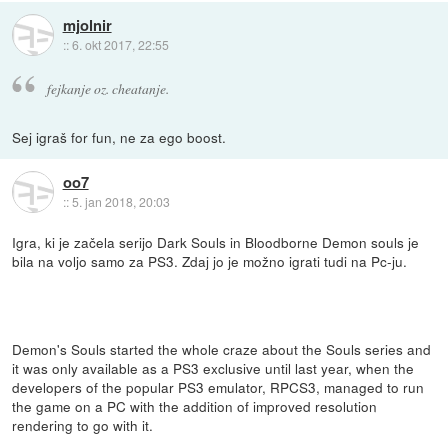
mjolnir
::
6. okt 2017, 22:55
fejkanje oz. cheatanje.
Sej igraš for fun, ne za ego boost.
oo7
::
5. jan 2018, 20:03
Igra, ki je začela serijo Dark Souls in Bloodborne Demon souls je
bila na voljo samo za PS3. Zdaj jo je možno igrati tudi na Pc-ju.
Demon's Souls started the whole craze about the Souls series and
it was only available as a PS3 exclusive until last year, when the
developers of the popular PS3 emulator, RPCS3, managed to run
the game on a PC with the addition of improved resolution
rendering to go with it.