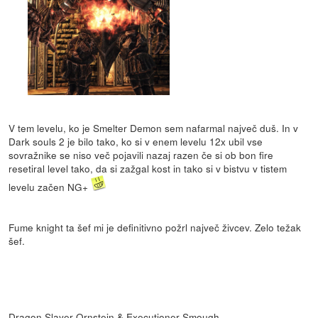
V tem levelu, ko je Smelter Demon sem nafarmal največ duš. In v
Dark souls 2 je bilo tako, ko si v enem levelu 12x ubil vse
sovražnike se niso več pojavili nazaj razen če si ob bon fire
resetiral level tako, da si zažgal kost in tako si v bistvu v tistem
levelu začen NG+
Fume knight ta šef mi je definitivno požrl največ živcev. Zelo težak
šef.
Dragon Slayer Ornstein & Executioner Smough