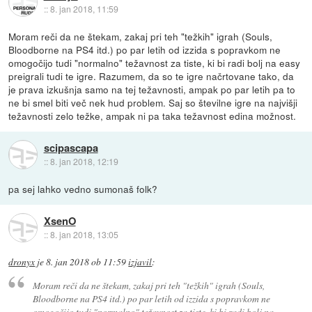
::
8. jan 2018, 11:59
Moram reči da ne štekam, zakaj pri teh "težkih" igrah (Souls,
Bloodborne na PS4 itd.) po par letih od izzida s popravkom ne
omogočijo tudi "normalno" težavnost za tiste, ki bi radi bolj na easy
preigrali tudi te igre. Razumem, da so te igre načrtovane tako, da
je prava izkušnja samo na tej težavnosti, ampak po par letih pa to
ne bi smel biti več nek hud problem. Saj so številne igre na najvišji
težavnosti zelo težke, ampak ni pa taka težavnost edina možnost.
scipascapa
::
8. jan 2018, 12:19
pa sej lahko vedno sumonaš folk?
XsenO
::
8. jan 2018, 13:05
dronyx
je
8. jan 2018 ob 11:59
izjavil
:
Moram reči da ne štekam, zakaj pri teh "težkih" igrah (Souls,
Bloodborne na PS4 itd.) po par letih od izzida s popravkom ne
omogočijo tudi "normalno" težavnost za tiste, ki bi radi bolj na