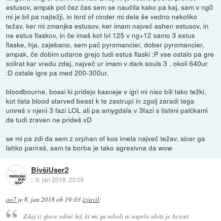
estusov, ampak pol čez čas sem se naučila kako pa kaj, sam v ng0
mi je bil pa najtežji, in lord of cinder mi dela še vedno nekoliko
težav, ker mi zmanjka estusov, ker imam največ ashen estusov, in
ne estus flaskov, in če imaš kot lvl 125 v ng+12 samo 3 estus
flaske, hja, zajebano, sem pač pyromancier, dober pyromancier,
ampak, če dobim udarce grejo tudi estus flaski :P vse ostalo pa gre
solirat kar vredu zdaj, največ ur imam v dark souls 3 , okoli 640ur
:D ostale igre pa med 200-300ur,
bloodbourne, bossi ki pridejo kasneje v igri mi niso bili tako težki,
kot tista blood starved beast k te zastrupi in zgolj zaradi tega
umreš v njeni 3 fazi LOL ali pa amygdala v 3fazi s tistimi palčkami
da tudi zraven ne prideš xD
se mi pa zdi da sem z orphan of kos imela največ težav, sicer ga
lahko pariraš, sam ta borba je tako agresivna da wow
BivšiUser2
::
9. jan 2018, 23:05
oo7
je
8. jan 2018 ob 19:03
izjavil
:
Zdaj iz glave edini šef, ki mi ga nikoli ni uspelo ubiti je Acient