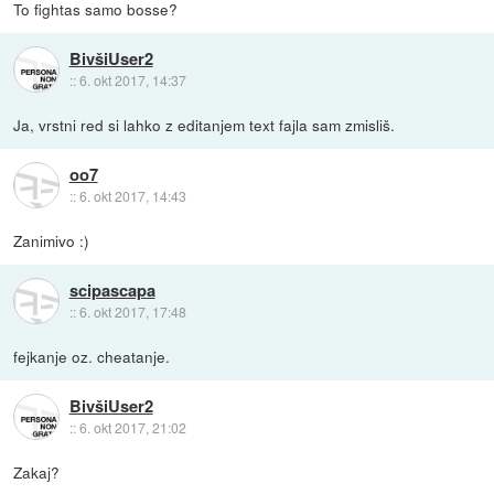
To fightas samo bosse?
BivšiUser2
::
6. okt 2017, 14:37
Ja, vrstni red si lahko z editanjem text fajla sam zmisliš.
oo7
::
6. okt 2017, 14:43
Zanimivo :)
scipascapa
::
6. okt 2017, 17:48
fejkanje oz. cheatanje.
BivšiUser2
::
6. okt 2017, 21:02
Zakaj?