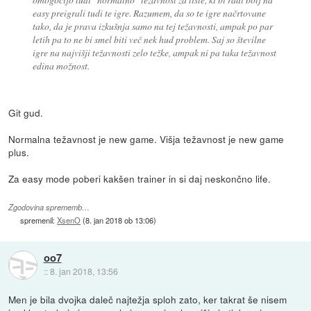
easy preigrali tudi te igre. Razumem, da so te igre načrtovane
tako, da je prava izkušnja samo na tej težavnosti, ampak po par
letih pa to ne bi smel biti več nek hud problem. Saj so številne
igre na najvišji težavnosti zelo težke, ampak ni pa taka težavnost
edina možnost.
Git gud.
Normalna težavnost je new game. Višja težavnost je new game
plus.
Za easy mode poberi kakšen trainer in si daj neskončno life.
Zgodovina sprememb…
spremenil:
XsenO
(
8. jan 2018 ob 13:06
)
oo7
::
8. jan 2018, 13:56
Men je bila dvojka daleč najtežja sploh zato, ker takrat še nisem