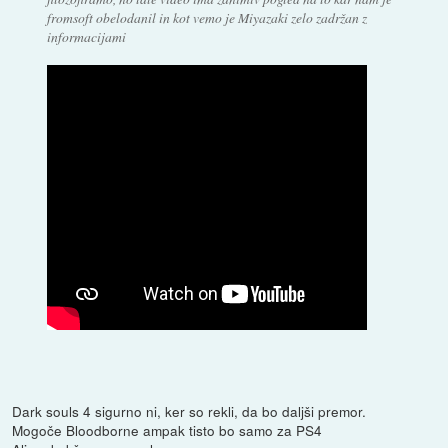
fromsoft obelodanil in kot vemo je Miyazaki zelo zadržan z
informacijami
Dark souls 4 sigurno ni, ker so rekli, da bo daljši premor.
Mogoče Bloodborne ampak tisto bo samo za PS4