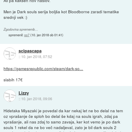
Ali pa kakšen nov naslov.
Men je Dark souls serija boljša kot Bloodborne zaradi tematike
srednji vek :)
Zgodovina sprememb…
spremenil:
oo7
(
10. jan 2018 ob 01:41
)
scipascapa
::
10. jan 2018, 07:52
https://gamesrepublic.com/steam/dark-so...
slabih 17€
Lizzy
::
10. jan 2018, 09:06
Hidetaka Miyazaki je povedal da kar nekaj let ne bo delal na tem
oz vprašanje če sploh bo delal še kdaj na souls igrah, zdaj pa
vprašanje, ali nas zdaj to samo zavaja, ker kot vemo je po dark
souls 1 rekel da ne bo več nadaljeval, zato je bil dark souls 2