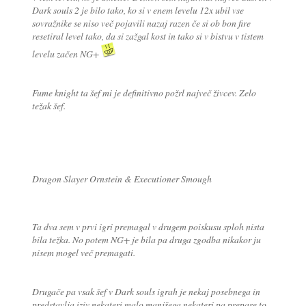
Dark souls 2 je bilo tako, ko si v enem levelu 12x ubil vse
sovražnike se niso več pojavili nazaj razen če si ob bon fire
resetiral level tako, da si zažgal kost in tako si v bistvu v tistem
levelu začen NG+
Fume knight ta šef mi je definitivno požrl največ živcev. Zelo
težak šef.
Dragon Slayer Ornstein & Executioner Smough
Ta dva sem v prvi igri premagal v drugem poiskusu sploh nista
bila težka. No potem NG+ je bila pa druga zgodba nikakor ju
nisem mogel več premagati.
Drugače pa vsak šef v Dark souls igrah je nekaj posebnega in
predstavlja iziv nekateri malo manjšega nekateri pa prepare to