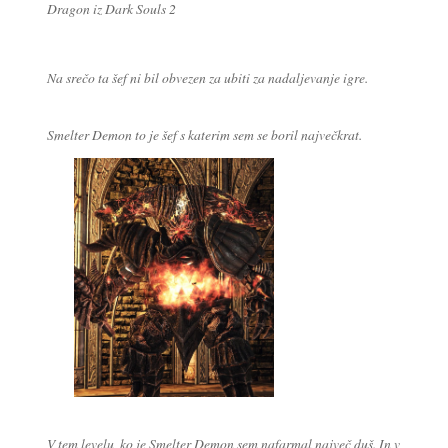
Dragon iz Dark Souls 2
Na srečo ta šef ni bil obvezen za ubiti za nadaljevanje igre.
Smelter Demon to je šef s katerim sem se boril največkrat.
V tem levelu, ko je Smelter Demon sem nafarmal največ duš. In v