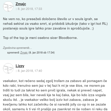
Zmajc
::
8. jan 2018, 17:33
Ne vem no, ko presežeš določeno število ur v souls igrah, se
nehaš sekirat za vsako smrt, si pridobiš izkušnje (tako v igri kot RL)
postanejo souls igre lahko prav zavabne in sproščujoče. ;)
Top of the top je meni osebno sicer Bloodborne.
Zgodovina sprememb…
spremenil:
Zmajc
(
8. jan 2018 ob 17:34
)
Lizzy
::
8. jan 2018, 17:40
vsekakor, kot rečeno sedaj zgolj trollam za zabavo ali pomagam če
kdo rabi, trenutno sem jaz v tej fazi k mi je vse štos, ne morem pa
trditi to tudi za takrat ko sem prvič igrala, nekak si preveč napet,
vsaj jaz sem bila, ker neveš kje te kaj čaka, kje bo kdo izza vogala
skoču itd. , je vsekakor veliko bolj izziv kot zabava, zabava je
kvečjemu lahko kot začetniku če si narediš jolly co-op in se zezate
okoli, samemu k ti vsi rit prašijo pa zaenkrat mi še noben ni reku da