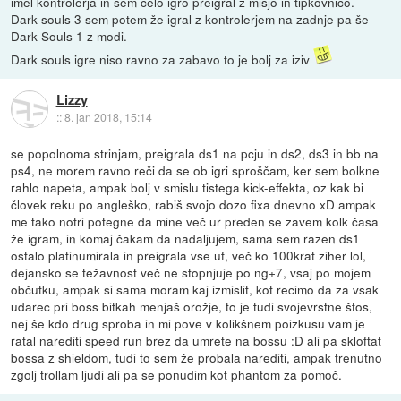
imel kontrolerja in sem celo igro preigral z mišjo in tipkovnico.
Dark souls 3 sem potem že igral z kontrolerjem na zadnje pa še
Dark Souls 1 z modi.
Dark souls igre niso ravno za zabavo to je bolj za iziv
Lizzy
::
8. jan 2018, 15:14
se popolnoma strinjam, preigrala ds1 na pcju in ds2, ds3 in bb na
ps4, ne morem ravno reči da se ob igri sproščam, ker sem bolkne
rahlo napeta, ampak bolj v smislu tistega kick-effekta, oz kak bi
človek reku po angleško, rabiš svojo dozo fixa dnevno xD ampak
me tako notri potegne da mine več ur preden se zavem kolk časa
že igram, in komaj čakam da nadaljujem, sama sem razen ds1
ostalo platinumirala in preigrala vse uf, več ko 100krat ziher lol,
dejansko se težavnost več ne stopnjuje po ng+7, vsaj po mojem
občutku, ampak si sama moram kaj izmislit, kot recimo da za vsak
udarec pri boss bitkah menjaš orožje, to je tudi svojevrstne štos,
nej še kdo drug sproba in mi pove v kolikšnem poizkusu vam je
ratal narediti speed run brez da umrete na bossu :D ali pa skloftat
bossa z shieldom, tudi to sem že probala narediti, ampak trenutno
zgolj trollam ljudi ali pa se ponudim kot phantom za pomoč.