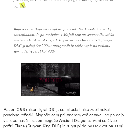
die
Bom pa v kratkem šel še enkrat preigrati Dark souls 2 tokrat z
gamepladom. Je pa zanimivo v Majuli tam pri spomeniku lahko
pogledaš kolikokrat si umrl. Jaz imam pri Dark souls 2 z vsemi
DLC-ji nekaj čez 200 ur preigranih in takle napis na zaslonu
sem videl večkrat kot 900x
Razen O&S (nisem igral DS1), se mi ostali niso zdeli nekaj
posebno težaški. Mogoče sem pri katerem več crkaval, se pa dajo
vsi lepo naučit, razen mogoče Ancient Dragona. Meni so živce
požrli Elana (Sunken King DLC) in runnupi do bossov kot pa sami