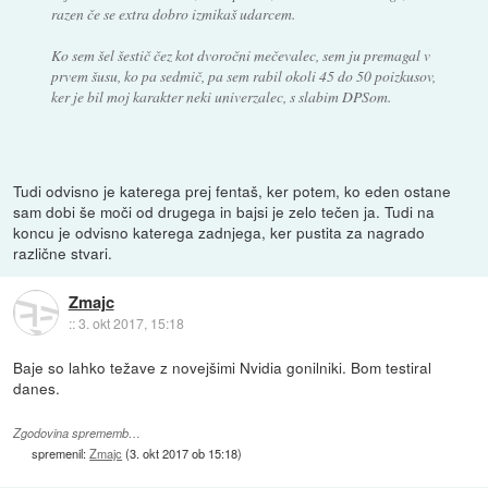
razen če se extra dobro izmikaš udarcem.
Ko sem šel šestič čez kot dvoročni mečevalec, sem ju premagal v
prvem šusu, ko pa sedmič, pa sem rabil okoli 45 do 50 poizkusov,
ker je bil moj karakter neki univerzalec, s slabim DPSom.
Tudi odvisno je katerega prej fentaš, ker potem, ko eden ostane
sam dobi še moči od drugega in bajsi je zelo tečen ja. Tudi na
koncu je odvisno katerega zadnjega, ker pustita za nagrado
različne stvari.
Zmajc
::
3. okt 2017, 15:18
Baje so lahko težave z novejšimi Nvidia gonilniki. Bom testiral
danes.
Zgodovina sprememb…
spremenil:
Zmajc
(
3. okt 2017 ob 15:18
)