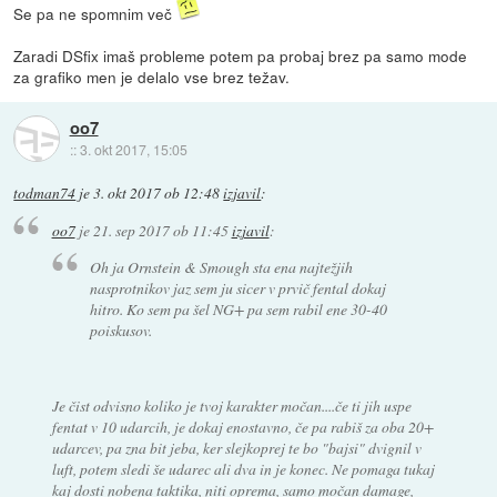
Se pa ne spomnim več
Zaradi DSfix imaš probleme potem pa probaj brez pa samo mode
za grafiko men je delalo vse brez težav.
oo7
::
3. okt 2017, 15:05
todman74
je
3. okt 2017 ob 12:48
izjavil
:
oo7
je
21. sep 2017 ob 11:45
izjavil
:
Oh ja Ornstein & Smough sta ena najtežjih
nasprotnikov jaz sem ju sicer v prvič fental dokaj
hitro. Ko sem pa šel NG+ pa sem rabil ene 30-40
poiskusov.
Je čist odvisno koliko je tvoj karakter močan....če ti jih uspe
fentat v 10 udarcih, je dokaj enostavno, če pa rabiš za oba 20+
udarcev, pa zna bit jeba, ker slejkoprej te bo "bajsi" dvignil v
luft, potem sledi še udarec ali dva in je konec. Ne pomaga tukaj
kaj dosti nobena taktika, niti oprema, samo močan damage,