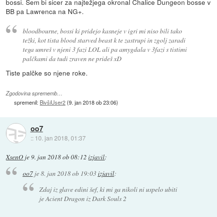
bossi. Sem bi sicer za najtežjega okronal Chalice Dungeon bosse v
BB pa Lawrenca na NG+.
bloodbourne, bossi ki pridejo kasneje v igri mi niso bili tako
težki, kot tista blood starved beast k te zastrupi in zgolj zaradi
tega umreš v njeni 3 fazi LOL ali pa amygdala v 3fazi s tistimi
palčkami da tudi zraven ne prideš xD
Tiste palčke so njene roke.
Zgodovina sprememb…
spremenil:
BivšiUser2
(
9. jan 2018 ob 23:06
)
oo7
::
10. jan 2018, 01:37
XsenO
je
9. jan 2018 ob 08:12
izjavil
:
oo7
je
8. jan 2018 ob 19:03
izjavil
:
Zdaj iz glave edini šef, ki mi ga nikoli ni uspelo ubiti
je Acient Dragon iz Dark Souls 2