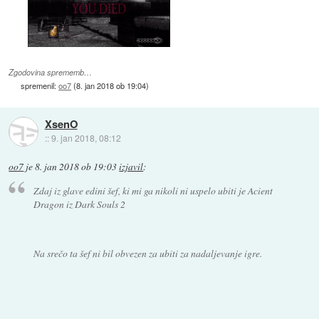
Zgodovina sprememb…
spremenil:
oo7
(
8. jan 2018 ob 19:04
)
XsenO
::
9. jan 2018, 08:12
oo7
je
8. jan 2018 ob 19:03
izjavil
:
Zdaj iz glave edini šef, ki mi ga nikoli ni uspelo ubiti je Acient
Dragon iz Dark Souls 2
Na srečo ta šef ni bil obvezen za ubiti za nadaljevanje igre.