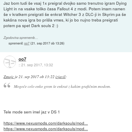
Jaz bom tudi še vsaj 1x preigral dvojko samo trenutno igram Dying
Light in na vsake toliko časa Fallout 4 z modi. Potem imam namen
še v kratkem preigrati še enkrat Witcher 3 z DLC-ji in Skyrim pa še
kakšna nova igra bo prišla vmes, ki jo bo nujno treba preigrati
potem pa spet Dark souls 2 :)
Zgodovina sprememb…
spremenil:
oo7
(
21. sep 2017 ob 13:26
)
oo7
::
21. sep 2017, 13:32
Zmajc
je
21. sep 2017 ob 13:22
izjavil
:
Mogoče celo enko grem še enkrat z kakim grafičnim modom.
Tele mode sem imel jaz v DS 1
https://www.nexusmods.com/darksouls/mod...
https://www.nexusmods.com/darksouls/mod...