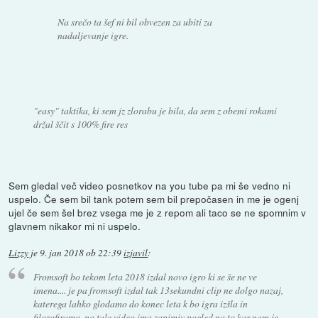
Na srečo ta šef ni bil obvezen za ubiti za
nadaljevanje igre.
"easy" taktika, ki sem jz zlorabu je bila, da sem z obemi rokami
držal ščit s 100% fire res
Sem gledal več video posnetkov na you tube pa mi še vedno ni
uspelo. Če sem bil tank potem sem bil prepočasen in me je ogenj
ujel če sem šel brez vsega me je z repom ali taco se ne spomnim v
glavnem nikakor mi ni uspelo.
Lizzy
je
9. jan 2018 ob 22:39
izjavil
:
Fromsoft bo tekom leta 2018 izdal novo igro ki se še ne ve
imena.... je pa fromsoft izdal tak 13sekundni clip ne dolgo nazaj,
katerega lahko glodamo do konec leta k bo igra izšla in
filozofiramo, no tale video ima zanimiv pogled na to kar nam je