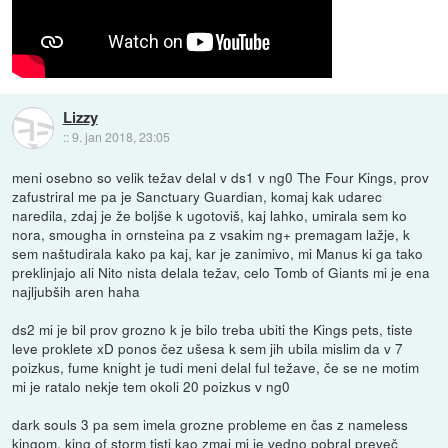
Lizzy
::
9. jan 2018, 23:05
meni osebno so velik težav delal v ds1 v ng0 The Four Kings, prov
zafustriral me pa je Sanctuary Guardian, komaj kak udarec
naredila, zdaj je že boljše k ugotoviš, kaj lahko, umirala sem ko
nora, smougha in ornsteina pa z vsakim ng+ premagam lažje, k
sem naštudirala kako pa kaj, kar je zanimivo, mi Manus ki ga tako
preklinjajo ali Nito nista delala težav, celo Tomb of Giants mi je ena
najljubših aren haha
ds2 mi je bil prov grozno k je bilo treba ubiti the Kings pets, tiste
leve proklete xD ponos čez ušesa k sem jih ubila mislim da v 7
poizkus, fume knight je tudi meni delal ful težave, če se ne motim
mi je ratalo nekje tem okoli 20 poizkus v ng0
dark souls 3 pa sem imela grozne probleme en čas z nameless
kingom, king of storm tisti kao zmaj mi je vedno pobral preveč