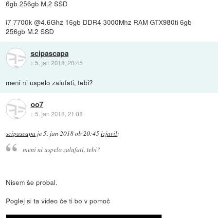
6gb 256gb M.2 SSD
i7 7700k @4.6Ghz 16gb DDR4 3000Mhz RAM GTX980ti 6gb
256gb M.2 SSD
scipascapa
::
5. jan 2018, 20:45
meni ni uspelo zalufati, tebi?
oo7
::
5. jan 2018, 21:08
scipascapa
je
5. jan 2018 ob 20:45
izjavil
:
meni ni uspelo zalufati, tebi?
Nisem še probal.
Poglej si ta video če ti bo v pomoč