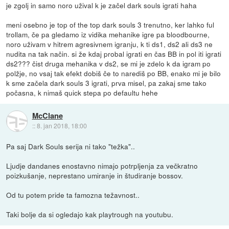
je zgolj in samo noro užival k je začel dark souls igrati haha
meni osebno je top of the top dark souls 3 trenutno, ker lahko ful
trollam, če pa gledamo iz vidika mehanike igre pa bloodbourne,
noro uživam v hitrem agresivnem igranju, k ti ds1, ds2 ali ds3 ne
nudita na tak način. si že kdaj probal igrati en čas BB in pol iti igrati
ds2??? čist druga mehanika v ds2, se mi je zdelo k da igram po
polžje, no vsaj tak efekt dobiš če to narediš po BB, enako mi je bilo
k sme začela dark souls 3 igrati, prva misel, pa zakaj sme tako
počasna, k nimaš quick stepa po defaultu hehe
McClane
::
8. jan 2018, 18:00
Pa saj Dark Souls serija ni tako "težka"..
Ljudje dandanes enostavno nimajo potrpljenja za večkratno
poizkušanje, neprestano umiranje in študiranje bossov.
Od tu potem pride ta famozna težavnost..
Taki bolje da si ogledajo kak playtrough na youtubu.