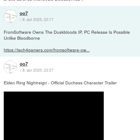
oo7
::
8. apr 2025, 22:17
FromSoftware Owns The Duskbloods IP, PC Release Is Possible
Unlike Bloodborne
https://tech4gamers.com/fromsoftware-ow...
oo7
::
8. apr 2025, 22:27
Elden Ring Nightreign - Official Duchess Character Trailer