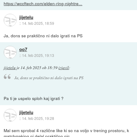
https://wccftech.com/elden-ring-nightre...
jijetelu
::
14. feb 2025, 18:59
Ja, dons se praktično ni dalo igrati na PS
oo7
::
14. feb 2025, 19:13
jijetelu
je
14. feb 2025 ob 18:59
izjavil
:
Ja, dons se praktično ni dalo igrati na PS
Pa ti je uspelo sploh kaj igrati ?
jijetelu
::
14. feb 2025, 19:28
Mal sem sprobal 4 različne like ki so na voljo v trening prostoru, k
matchmaking ni delal praktično nic