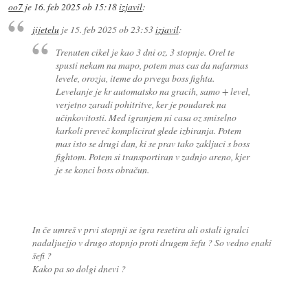
oo7
je
16. feb 2025 ob 15:18
izjavil
:
jijetelu
je
15. feb 2025 ob 23:53
izjavil
:
Trenuten cikel je kao 3 dni oz. 3 stopnje. Orel te
spusti nekam na mapo, potem mas cas da nafarmas
levele, orozja, iteme do prvega boss fighta.
Levelanje je kr automatsko na gracih, samo + level,
verjetno zaradi pohitritve, ker je poudarek na
učinkovitosti. Med igranjem ni casa oz smiselno
karkoli preveč komplicirat glede izbiranja. Potem
mas isto se drugi dan, ki se prav tako zakljuci s boss
fightom. Potem si transportiran v zadnjo areno, kjer
je se konci boss obračun.
In če umreš v prvi stopnji se igra resetira ali ostali igralci
nadaljuejjo v drugo stopnjo proti drugem šefu ? So vedno enaki
šefi ?
Kako pa so dolgi dnevi ?