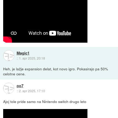
Magic1
::
1. apr 2025, 20:18
Heh, je lažje expansion delat, kot novo igro. Pokasirajo pa 50%
celotne cene.
oo7
::
2. apr 2025, 17:10
Ajoj tole pride samo na Nintendo switch drugo leto