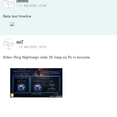
jijetelu
::
11. feb 2025, 15:48
Beta test timeline
oo7
::
12. feb 2025, 18:53
Elden Ring Nightreign izide 30 maja za Pc in konzole.