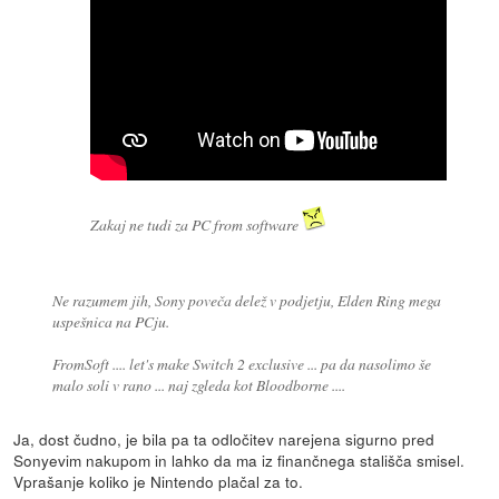
Zakaj ne tudi za PC from software
Ne razumem jih, Sony poveča delež v podjetju, Elden Ring mega
uspešnica na PCju.
FromSoft .... let's make Switch 2 exclusive ... pa da nasolimo še
malo soli v rano ... naj zgleda kot Bloodborne ....
Ja, dost čudno, je bila pa ta odločitev narejena sigurno pred
Sonyevim nakupom in lahko da ma iz finančnega stališča smisel.
Vprašanje koliko je Nintendo plačal za to.