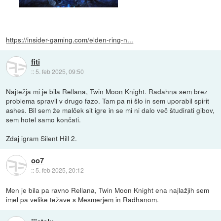
https://insider-gaming.com/elden-ring-n...
fiti
::
5. feb 2025, 09:50
Najtežja mi je bila Rellana, Twin Moon Knight. Radahna sem brez
problema spravil v drugo fazo. Tam pa ni šlo in sem uporabil spirit
ashes. Bil sem že malček sit igre in se mi ni dalo več študirati gibov,
sem hotel samo končati.
Zdaj igram Silent Hill 2.
oo7
::
5. feb 2025, 20:12
Men je bila pa ravno Rellana, Twin Moon Knight ena najlažjih sem
imel pa velike težave s Mesmerjem in Radhanom.