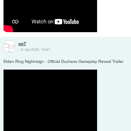
oo7
::
9. apr 2025, 19:47
Elden Ring Nightreign - Official Duchess Gameplay Reveal Trailer