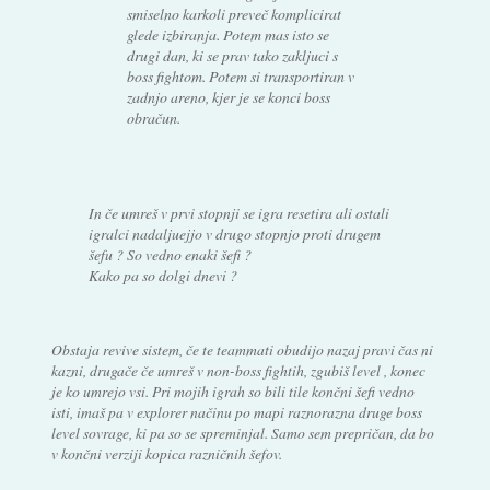
smiselno karkoli preveč komplicirat
glede izbiranja. Potem mas isto se
drugi dan, ki se prav tako zakljuci s
boss fightom. Potem si transportiran v
zadnjo areno, kjer je se konci boss
obračun.
In če umreš v prvi stopnji se igra resetira ali ostali
igralci nadaljuejjo v drugo stopnjo proti drugem
šefu ? So vedno enaki šefi ?
Kako pa so dolgi dnevi ?
Obstaja revive sistem, če te teammati obudijo nazaj pravi čas ni
kazni, drugače če umreš v non-boss fightih, zgubiš level , konec
je ko umrejo vsi. Pri mojih igrah so bili tile končni šefi vedno
isti, imaš pa v explorer načinu po mapi raznorazna druge boss
level sovrage, ki pa so se spreminjal. Samo sem prepričan, da bo
v končni verziji kopica razničnih šefov.