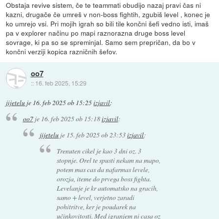
Obstaja revive sistem, če te teammati obudijo nazaj pravi čas ni
kazni, drugače če umreš v non-boss fightih, zgubiš level , konec je
ko umrejo vsi. Pri mojih igrah so bili tile končni šefi vedno isti, imaš
pa v explorer načinu po mapi raznorazna druge boss level
sovrage, ki pa so se spreminjal. Samo sem prepričan, da bo v
končni verziji kopica razničnih šefov.
oo7
::
16. feb 2025, 15:29
jijetelu
je
16. feb 2025 ob 15:25
izjavil
:
oo7
je
16. feb 2025 ob 15:18
izjavil
:
jijetelu
je
15. feb 2025 ob 23:53
izjavil
:
Trenuten cikel je kao 3 dni oz. 3
stopnje. Orel te spusti nekam na mapo,
potem mas cas da nafarmas levele,
orozja, iteme do prvega boss fighta.
Levelanje je kr automatsko na gracih,
samo + level, verjetno zaradi
pohitritve, ker je poudarek na
učinkovitosti. Med igranjem ni casa oz