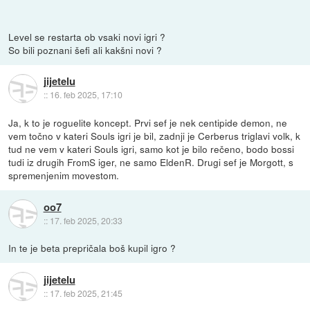
Level se restarta ob vsaki novi igri ?
So bili poznani šefi ali kakšni novi ?
jijetelu
::
16. feb 2025, 17:10
Ja, k to je roguelite koncept. Prvi sef je nek centipide demon, ne
vem točno v kateri Souls igri je bil, zadnji je Cerberus triglavi volk, k
tud ne vem v kateri Souls igri, samo kot je bilo rečeno, bodo bossi
tudi iz drugih FromS iger, ne samo EldenR. Drugi sef je Morgott, s
spremenjenim movestom.
oo7
::
17. feb 2025, 20:33
In te je beta prepričala boš kupil igro ?
jijetelu
::
17. feb 2025, 21:45