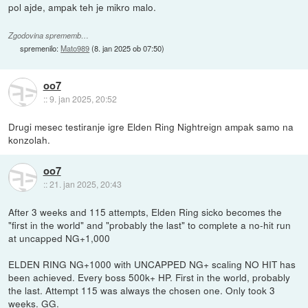
pol ajde, ampak teh je mikro malo.
Zgodovina sprememb…
spremenilo:
Mato989
(
8. jan 2025 ob 07:50
)
oo7
::
9. jan 2025, 20:52
Drugi mesec testiranje igre Elden Ring Nightreign ampak samo na
konzolah.
oo7
::
21. jan 2025, 20:43
After 3 weeks and 115 attempts, Elden Ring sicko becomes the
"first in the world" and "probably the last" to complete a no-hit run
at uncapped NG+1,000
ELDEN RING NG+1000 with UNCAPPED NG+ scaling NO HIT has
been achieved. Every boss 500k+ HP. First in the world, probably
the last. Attempt 115 was always the chosen one. Only took 3
weeks. GG.