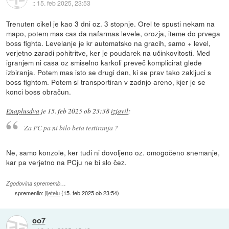
::
15. feb 2025, 23:53
Trenuten cikel je kao 3 dni oz. 3 stopnje. Orel te spusti nekam na
mapo, potem mas cas da nafarmas levele, orozja, iteme do prvega
boss fighta. Levelanje je kr automatsko na gracih, samo + level,
verjetno zaradi pohitritve, ker je poudarek na učinkovitosti. Med
igranjem ni casa oz smiselno karkoli preveč komplicirat glede
izbiranja. Potem mas isto se drugi dan, ki se prav tako zakljuci s
boss fightom. Potem si transportiran v zadnjo areno, kjer je se
konci boss obračun.
Enaplusdva
je
15. feb 2025 ob 23:38
izjavil
:
Za PC pa ni bilo beta testiranja ?
Ne, samo konzole, ker tudi ni dovoljeno oz. omogočeno snemanje,
kar pa verjetno na PCju ne bi slo čez.
Zgodovina sprememb…
spremenilo:
jijetelu
(
15. feb 2025 ob 23:54
)
oo7