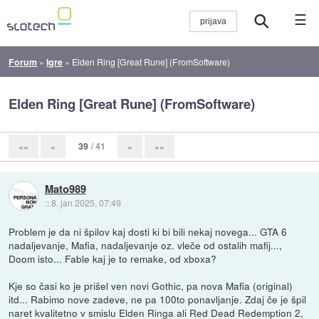
☰
Forum
»
Igre
»
Elden Ring [Great Rune] (FromSoftware)
Elden Ring [Great Rune] (FromSoftware)
39
/ 41
««
«
»
»»
Mato989
::
8. jan 2025, 07:49
Problem je da ni špilov kaj dosti ki bi bili nekaj novega... GTA 6
nadaljevanje, Mafia, nadaljevanje oz. vleče od ostalih mafij...,
Doom isto... Fable kaj je to remake, od xboxa?
Kje so časi ko je prišel ven novi Gothic, pa nova Mafia (original)
itd... Rabimo nove zadeve, ne pa 100to ponavljanje. Zdaj če je špil
naret kvalitetno v smislu Elden Ringa ali Red Dead Redemption 2,