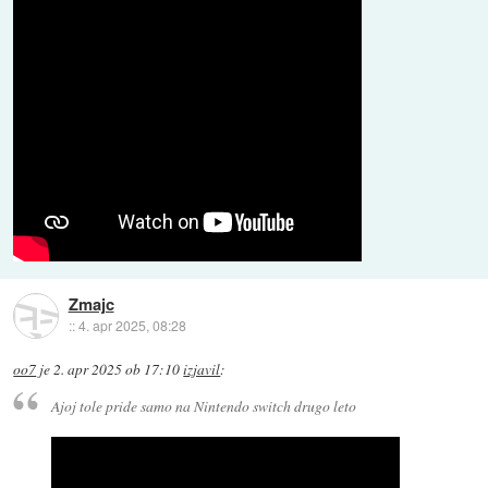
Zmajc
::
4. apr 2025, 08:28
oo7
je
2. apr 2025 ob 17:10
izjavil
:
Ajoj tole pride samo na Nintendo switch drugo leto