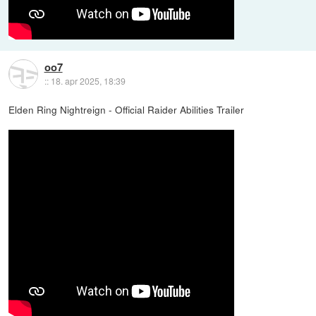
oo7
::
18. apr 2025, 18:39
Elden Ring Nightreign - Official Raider Abilities Trailer