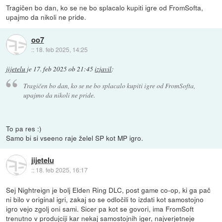
Tragičen bo dan, ko se ne bo splacalo kupiti igre od FromSofta,
upajmo da nikoli ne pride.
oo7
::
18. feb 2025, 14:25
jijetelu
je
17. feb 2025 ob 21:45
izjavil
:
Tragičen bo dan, ko se ne bo splacalo kupiti igre od FromSofta,
upajmo da nikoli ne pride.
To pa res :)
Samo bi si vseeno raje želel SP kot MP igro.
jijetelu
::
18. feb 2025, 16:17
Sej Nightreign je bolj Elden Ring DLC, post game co-op, ki ga pač
ni bilo v original igri, zakaj so se odločili to izdati kot samostojno
igro vejo zgolj oni sami. Sicer pa kot se govori, ima FromSoft
trenutno v produjciji kar nekaj samostojnih iger, najverjetneje