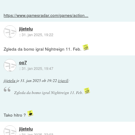
https://www.gamesradar.com/games/action...
jijetelu
::
31. jan 2025, 19:22
Zgleda da bomo igral Nightreign 11. Feb.
oo7
::
31. jan 2025, 19:47
jijetelu
je
31. jan 2025 ob 19:22
izjavil
:
Zgleda da bomo igral Nightreign 11. Feb.
Tako hitro ?
jijetelu
::
31. jan 2025, 22:03