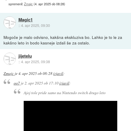
spremenil:
Zmajc
(
4. apr 2025 ob 08:28
)
Magic1
::
4. apr 2025, 09:30
Mogoče je malo odvisno, kakšna ekskluziva bo. Lahko je to le za
kakšno leto in bodo kasneje izdali še za ostalo.
jijetelu
::
4. apr 2025, 09:38
Zmajc
je
4. apr 2025 ob 08:28
izjavil
:
oo7
je
2. apr 2025 ob 17:10
izjavil
:
Ajoj tole pride samo na Nintendo switch drugo leto