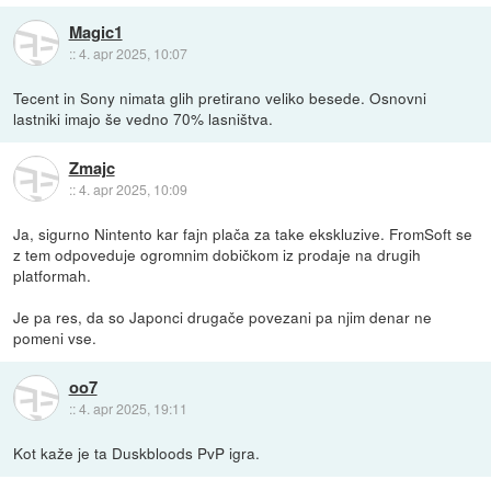
Magic1
::
4. apr 2025, 10:07
Tecent in Sony nimata glih pretirano veliko besede. Osnovni
lastniki imajo še vedno 70% lasništva.
Zmajc
::
4. apr 2025, 10:09
Ja, sigurno Nintento kar fajn plača za take ekskluzive. FromSoft se
z tem odpoveduje ogromnim dobičkom iz prodaje na drugih
platformah.
Je pa res, da so Japonci drugače povezani pa njim denar ne
pomeni vse.
oo7
::
4. apr 2025, 19:11
Kot kaže je ta Duskbloods PvP igra.