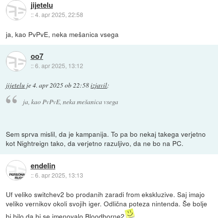
jijetelu
::
4. apr 2025, 22:58
ja, kao PvPvE, neka mešanica vsega
oo7
::
6. apr 2025, 13:12
jijetelu
je
4. apr 2025 ob 22:58
izjavil
:
ja, kao PvPvE, neka mešanica vsega
Sem sprva mislil, da je kampanija. To pa bo nekaj takega verjetno
kot Nightreign tako, da verjetno razuljivo, da ne bo na PC.
endelin
::
6. apr 2025, 13:13
Uf veliko switchev2 bo prodanih zaradi from ekskluzive. Saj imajo
veliko vernikov okoli svojih iger. Odlična poteza nintenda. Še bolje
bi bilo da bi se imenovalo Bloodborne2