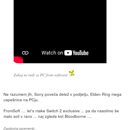
Zakaj ne tudi za PC from software
Ne razumem jih, Sony poveča delež v podjetju, Elden Ring mega
uspešnica na PCju.
FromSoft .... let's make Switch 2 exclusive ... pa da nasolimo še
malo soli v rano ... naj zgleda kot Bloodborne ....
Zgodovina sprememb…