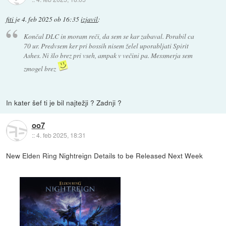
fiti
je
4. feb 2025 ob 16:35
izjavil
:
Končal DLC in moram reči, da sem se kar zabaval. Porabil ca
70 ur. Predvsem ker pri bossih nisem želel uporabljati Spirit
Ashes. Ni šlo brez pri vseh, ampak v večini pa. Messmerja sem
zmogel brez
In kater šef ti je bil najtežji ? Zadnji ?
oo7
::
4. feb 2025, 18:31
New Elden Ring Nightreign Details to be Released Next Week