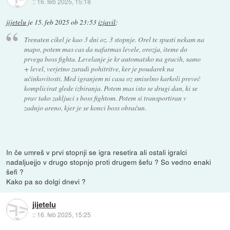
::
16. feb 2025, 15:18
jijetelu
je
15. feb 2025 ob 23:53
izjavil
:
Trenuten cikel je kao 3 dni oz. 3 stopnje. Orel te spusti nekam na
mapo, potem mas cas da nafarmas levele, orozja, iteme do
prvega boss fighta. Levelanje je kr automatsko na gracih, samo
+ level, verjetno zaradi pohitritve, ker je poudarek na
učinkovitosti. Med igranjem ni casa oz smiselno karkoli preveč
komplicirat glede izbiranja. Potem mas isto se drugi dan, ki se
prav tako zakljuci s boss fightom. Potem si transportiran v
zadnjo areno, kjer je se konci boss obračun.
In če umreš v prvi stopnji se igra resetira ali ostali igralci
nadaljuejjo v drugo stopnjo proti drugem šefu ? So vedno enaki
šefi ?
Kako pa so dolgi dnevi ?
jijetelu
::
16. feb 2025, 15:25