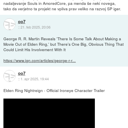
nadaljevanje Souls in AmoredCore, pa menda še neki novega,
tako da verjetno ta projekt ne vpliva prav veliko na razvoj SP iger.
oo7
::
21. feb 2025, 20:06
George R. R. Martin Reveals 'There Is Some Talk About Making a
Movie Out of Elden Ring,' but There's One Big, Obvious Thing That
Could Limit His Involvement With It
https://www.ign.com/articles/george-r-r...
oo7
::
1. apr 2025, 19:44
Elden Ring Nightreign - Official Ironeye Character Trailer