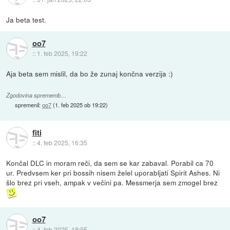
Ja beta test.
oo7
::
1. feb 2025, 19:22
Aja beta sem mislil, da bo že zunaj končna verzija :)
Zgodovina sprememb…
spremenil:
oo7
(
1. feb 2025 ob 19:22
)
fiti
::
4. feb 2025, 16:35
Končal DLC in moram reči, da sem se kar zabaval. Porabil ca 70
ur. Predvsem ker pri bossih nisem želel uporabljati Spirit Ashes. Ni
šlo brez pri vseh, ampak v večini pa. Messmerja sem zmogel brez
oo7
::
4. feb 2025, 18:05