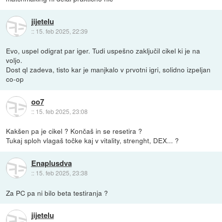
jijetelu
::
15. feb 2025, 22:39
Evo, uspel odigrat par iger. Tudi uspešno zaključil cikel ki je na
voljo.
Dost ql zadeva, tisto kar je manjkalo v prvotni igri, solidno izpeljan
co-op
oo7
::
15. feb 2025, 23:08
Kakšen pa je cikel ? Končaš in se resetira ?
Tukaj sploh vlagaš točke kaj v vitality, strenght, DEX... ?
Enaplusdva
::
15. feb 2025, 23:38
Za PC pa ni bilo beta testiranja ?
jijetelu