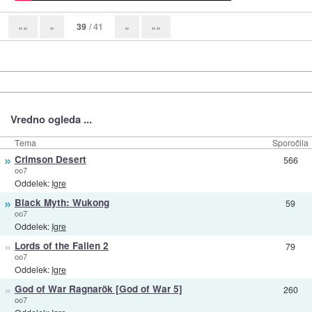
39
/ 41
««
«
»
»»
Vredno ogleda ...
Tema
Sporočila
»
Crimson Desert
566
oo7
Oddelek:
Igre
»
Black Myth: Wukong
59
oo7
Oddelek:
Igre
»
Lords of the Fallen 2
79
oo7
Oddelek:
Igre
»
God of War Ragnarök [God of War 5]
260
oo7