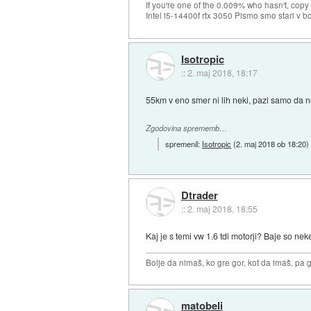
If you're one of the 0.009% who hasn't, copy 
Intel i5-14400f rtx 3050 Pismo smo stari v b
Isotropic
::
2. maj 2018, 18:17
55km v eno smer ni lih neki, pazi samo da n
Zgodovina sprememb…
spremenil:
Isotropic
(
2. maj 2018 ob 18:20
)
Dtrader
::
2. maj 2018, 18:55
Kaj je s temi vw 1.6 tdi motorji? Baje so neke 
Bolje da nimaš, ko gre gor, kot da imaš, pa g
matobeli