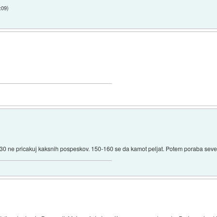
:09
)
130 ne pricakuj kaksnih pospeskov. 150-160 se da kamot peljat. Potem poraba sev