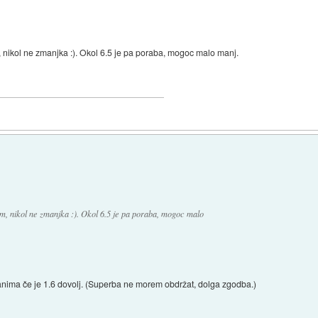
, nikol ne zmanjka :). Okol 6.5 je pa poraba, mogoc malo manj.
km, nikol ne zmanjka :). Okol 6.5 je pa poraba, mogoc malo
nima če je 1.6 dovolj. (Superba ne morem obdržat, dolga zgodba.)