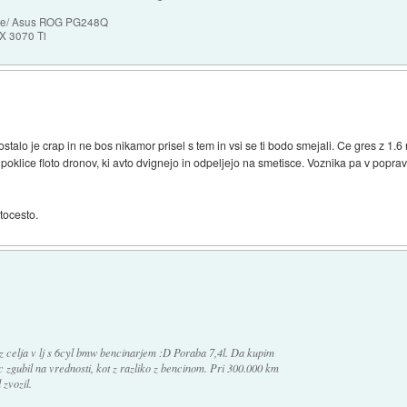
ase/ Asus ROG PG248Q
X 3070 Ti
stalo je crap in ne bos nikamor prisel s tem in vsi se ti bodo smejali. Ce gres z 1.
klice floto dronov, ki avto dvignejo in odpeljejo na smetisce. Voznika pa v poprav
tocesto.
iz celja v lj s 6cyl bmw bencinarjem :D Poraba 7,4l. Da kupim
 zgubil na vrednosti, kot z razliko z bencinom. Pri 300.000 km
zvozil.