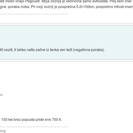
Isti motor imajo Pegoueti. Moja vožnja je večinoma samo avtocesta. Prej sem imel
otegne, poraba nizka. Pri moji vožnji je povprečna 5.2l/100km, povprečno hitrost 
 voziš, ti lahko nafta začne iz tanka ven tečt (negativna poraba).
km,
a 103 kw brez popusta pride ene 700 €.
sing.