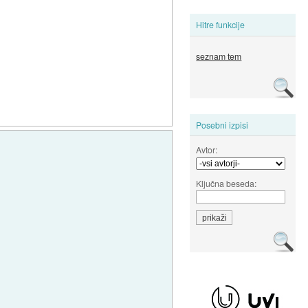
Hitre funkcije
seznam tem
Posebni izpisi
Avtor:
Ključna beseda: