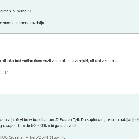
najmanj superba :D
no smer ni nobena razdalja.
li tako boš večino časa vozil v koloni, za tovornjaki, ali stal v koloni...
upid."
 celja v lj s 6cyl bmw bencinarjem :D Poraba 7,4l. Da kupim drug avto za nabijanje 
 gre super. Tam do 500.000km bi ga rad zvozil.
ROG Crosshair VI hero/DDR4 32gb/1TB