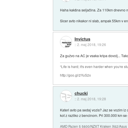
Haha kakšna seljačina. Za 110km dnevno 
Sicer avto nikakor ni slab, ampak 55km v e
Invictus
::
2. maj 2018, 19:26
Za gužvo na AC je vsaka kripa dovolj... Tako a
"Life is hard; it's even harder when you're st
http://goo.gl/2YuS2x
chucki
::
2. maj 2018, 19:28
Kateri avto pa sedaj vozis? Jaz se vozim iz
kot z razliko z bencinom. Pri 300.000 km se
AMD Ryzen 5 5600/NZXT Kraken X62/Asus 