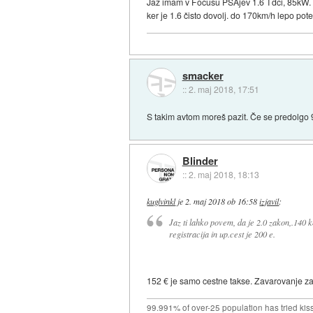
Jaz imam v Focusu PSAjev 1.6 Tdci, 85kW. 
ker je 1.6 čisto dovolj. do 170km/h lepo p
smacker
::
2. maj 2018, 17:51
S takim avtom moreš pazit. Če se predolgo 90
Blinder
::
2. maj 2018, 18:13
kuglvinkl
je
2. maj 2018 ob 16:58
izjavil
:
Jaz ti lahko povem, da je 2.0 zakon,.140 
registracija in up.cest je 200 e.
152 € je samo cestne takse. Zavarovanje z
99.991% of over-25 population has tried kis