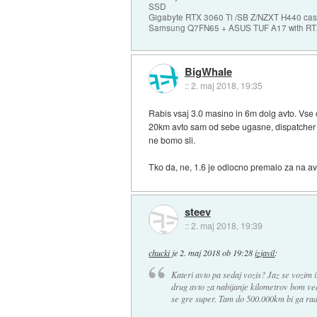
SSD
Gigabyte RTX 3060 Ti /SB Z/NZXT H440 c
Samsung Q7FN65 + ASUS TUF A17 with RT
BigWhale
::
2. maj 2018, 19:35
Rabis vsaj 3.0 masino in 6m dolg avto. Vse o
20km avto sam od sebe ugasne, dispatcher po
ne bomo sli.
Tko da, ne, 1.6 je odlocno premalo za na av
steev
::
2. maj 2018, 19:39
chucki
je
2. maj 2018 ob 19:28
izjavil
:
Kateri avto pa sedaj vozis? Jaz se vozim 
drug avto za nabijanje kilometrov bom vec
se gre super. Tam do 500.000km bi ga rad 