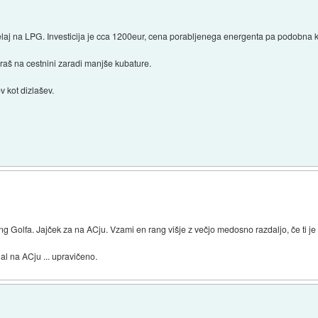
aj na LPG. Investicija je cca 1200eur, cena porabljenega energenta pa podobna kot
paraš na cestnini zaradi manjše kubature.
v kot dizlašev.
)
ang Golfa. Jajček za na ACju. Vzami en rang višje z večjo medosno razdaljo, če ti je
jal na ACju ... upravičeno.