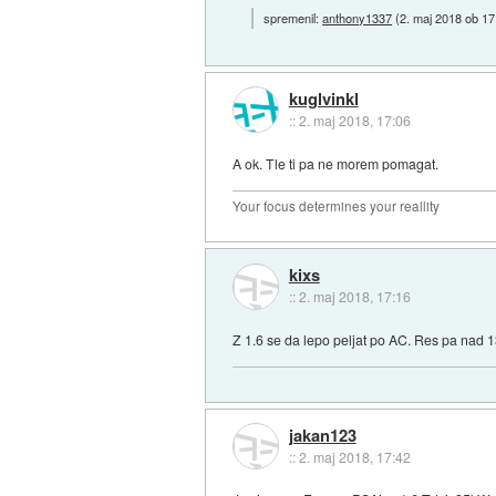
spremenil:
anthony1337
(
2. maj 2018 ob 17
kuglvinkl
::
2. maj 2018, 17:06
A ok. Tle ti pa ne morem pomagat.
Your focus determines your reallity
kixs
::
2. maj 2018, 17:16
Z 1.6 se da lepo peljat po AC. Res pa nad 
jakan123
::
2. maj 2018, 17:42