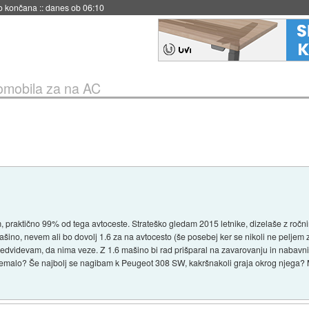
s ob 06:09
omobila za na AC
praktično 99% od tega avtoceste. Strateško gledam 2015 letnike, dizelaše z ročn
šino, nevem ali bo dovolj 1.6 za na avtocesto (še posebej ker se nikoli ne peljem z
edvidevam, da nima veze. Z 1.6 mašino bi rad prišparal na zavarovanju in nabavni
premalo? Še najbolj se nagibam k Peugeot 308 SW, kakršnakoli graja okrog njega