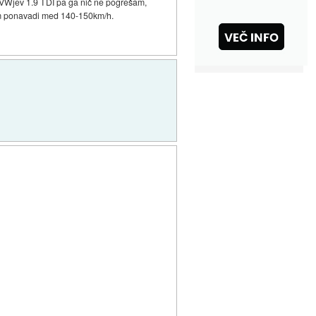
 VWjev 1.9 TDI pa ga nič ne pogrešam,
imam ponavadi med 140-150km/h.