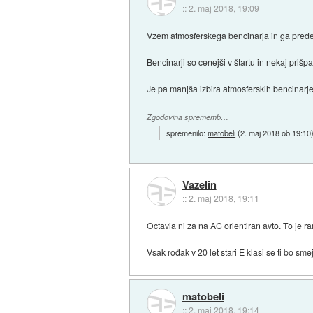
::
2. maj 2018, 19:09
Vzem atmosferskega bencinarja in ga predel
Bencinarji so cenejši v štartu in nekaj priš
Je pa manjša izbira atmosferskih bencinarje
Zgodovina sprememb…
spremenilo:
matobeli
(
2. maj 2018 ob 19:10
Vazelin
::
2. maj 2018, 19:11
Octavia ni za na AC orientiran avto. To je r
Vsak rođak v 20 let stari E klasi se ti bo sme
matobeli
::
2. maj 2018, 19:14