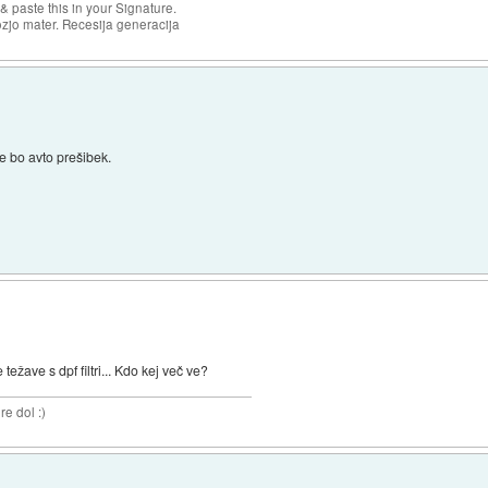
& paste this in your Signature.
ozjo mater. Recesija generacija
e bo avto prešibek.
težave s dpf filtri... Kdo kej več ve?
re dol :)