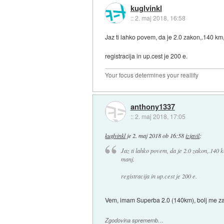
kuglvinkl
::
2. maj 2018, 16:58
Jaz ti lahko povem, da je 2.0 zakon,.140 km
registracija in up.cest je 200 e.
Your focus determines your reallity
anthony1337
::
2. maj 2018, 17:05
kuglvinkl
je
2. maj 2018 ob 16:58
izjavil
:
Jaz ti lahko povem, da je 2.0 zakon,.140 
manj.
registracija in up.cest je 200 e.
Vem, imam Superba 2.0 (140km), bolj me za
Zgodovina sprememb…