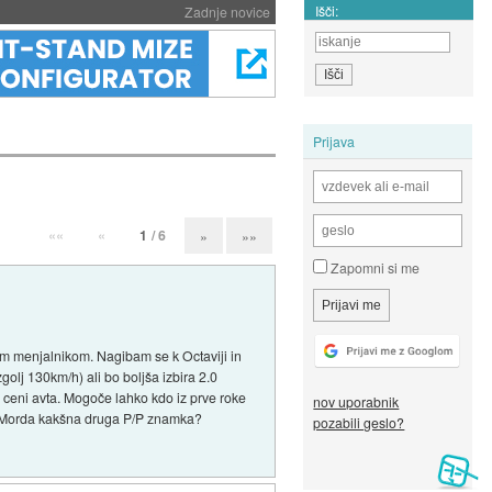
Išči:
Zadnje novice
Prijava
««
«
1
/ 6
»
»»
Zapomni si me
im menjalnikom. Nagibam se k Octaviji in
golj 130km/h) ali bo boljša izbira 2.0
 ceni avta. Mogoče lahko kdo iz prve roke
nov uporabnik
? Morda kakšna druga P/P znamka?
pozabili geslo?