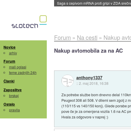
BMW v vozilih začel predvajati reklame
::
dane
Forum
»
Na cesti
»
Nakup avt
Novice
Nakup avtomobila za na AC
arhiv
Forum
mali oglasi
teme zadnjih 24h
anthony1337
Članki
::
2. maj 2018, 16:38
Zaposlitve
Za potrebe službe bom dnevno delal 110km, 
brskaj
Peugeot 308 ali 508. V dilemi sem zgolj z ma
Ostalo
(110/115 vs 140/150 konj). Glede porabe pr
pravila
pove če je za omenjena vozila 1.6 na AC 
Hvala za odgovore v naprej :)