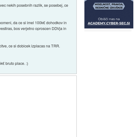
 vec nekih posebnih razlik, se posebej, ce
o pomeni, da ce si imel 100k€ dohodkov in
estiras, bos verjetno oproscen DDVja in
itve, ce si dobicek izplacas na TRR.
k€ bruto place. :)