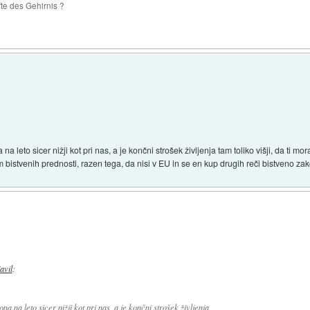
te des Gehirnis ?
na leto sicer nižji kot pri nas, a je končni strošek življenja tam toliko višji, da ti mo
dim bistvenih prednosti, razen tega, da nisi v EU in se en kup drugih reči bistveno za
javil
:
na na leto sicer nižji kot pri nas, a je končni strošek življenja