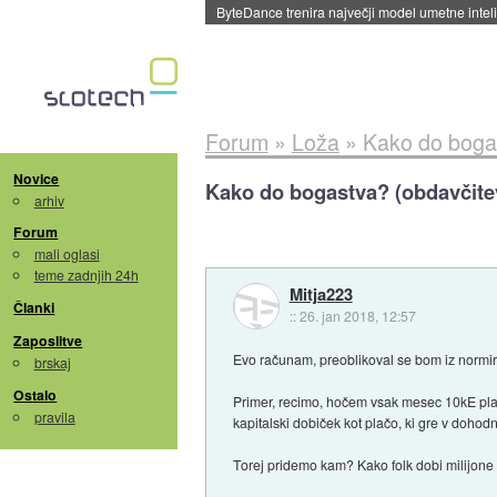
Spletne strani začele streči oglase za agente
Forum
»
Loža
»
Kako do bogas
Novice
Kako do bogastva? (obdavčitev
arhiv
Forum
mali oglasi
teme zadnjih 24h
Mitja223
Članki
::
26. jan 2018, 12:57
Zaposlitve
Evo računam, preoblikoval se bom iz normira
brskaj
Ostalo
Primer, recimo, hočem vsak mesec 10kE plač
pravila
kapitalski dobiček kot plačo, ki gre v doho
Torej pridemo kam? Kako folk dobi milijone 