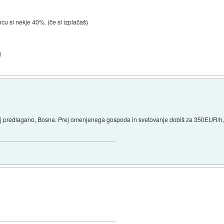
ncu si nekje 40%. (če si izplačaš)
)
aj predlagano, Bosna. Prej omenjenega gospoda in svetovanje dobiš za 350EUR/h, ka