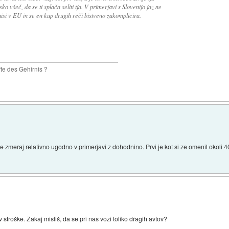
sko všeč, da se ti splača seliti tja. V primerjavi s Slovenijo jaz ne
nisi v EU in se en kup drugih reči bistveno zakomplicira.
te des Gehirnis ?
e zmeraj relativno ugodno v primerjavi z dohodnino. Prvi je kot si ze omenil okoli 
stroške. Zakaj misliš, da se pri nas vozi toliko dragih avtov?