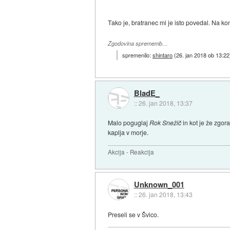
Tako je, bratranec mi je isto povedal. Na ko
Zgodovina sprememb…
spremenilo:
shintaro
(
26. jan 2018 ob 13:22
BladE_
::
26. jan 2018, 13:37
Malo poguglaj
Rok Snežič
in kot je že zgor
kaplja v morje.
Akcija - Reakcija
Unknown_001
::
26. jan 2018, 13:43
Preseli se v Švico.