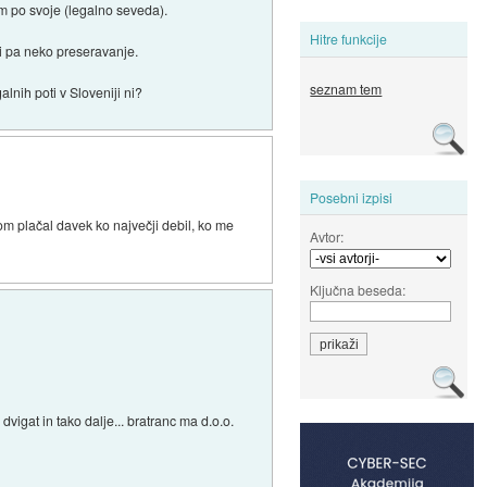
m po svoje (legalno seveda).
Hitre funkcije
ni pa neko preseravanje.
seznam tem
nih poti v Sloveniji ni?
Posebni izpisi
om plačal davek ko največji debil, ko me
Avtor:
Ključna beseda:
vigat in tako dalje... bratranc ma d.o.o.