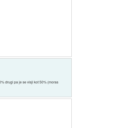
40% drugi pa je se visji kot 50% (moras