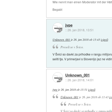
Wie nennt man einen Moderator mit der Hälf
Begabt
jype
::
26. jan 2018, 13:51
Unknown_001
je
26. jan 2018 ob 13:43
izjavil
:
Preseli se v Švico.
V Švici so davki za prihodke v rangu milijona 
seliti tja. V primerjavi s Slovenijo jaz ne vi
Unknown_001
::
26. jan 2018, 14:01
jype
je
26. jan 2018 ob 13:51
izjavil
:
Unknown_001
je
26. jan 2018 ob 13:43
iz
Preseli se v Švico.
V Švici so davki za prihodke v rangu milijo