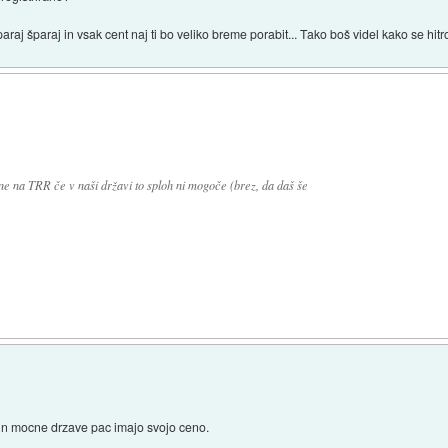
araj šparaj in vsak cent naj ti bo veliko breme porabit... Tako boš videl kako se hit
ne na TRR če v naši državi to sploh ni mogoče (brez, da daš še
 in mocne drzave pac imajo svojo ceno.