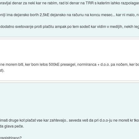
ravljal denar za neki kar ne rabim, rad bi denar na TRR s katerim lahko razpolaga
oveniji ima dejansko borih 2,5kE dejansko na računu na koncu mesec... kar ni malo, 
datno svetovanje proti plačilu ampak po tem sodeč kar vidim v medijih, nekih legal
č ne morem biti, ker bom letos 500kE presegel, normiranca + d.o.o. pa nočem, ker b
t).
maš druge kot plačat vse kar zahtevajo.. seveda veš da pri d.o.o-ju ne moreš kr tko d
 da glava peče.
 registrirano?