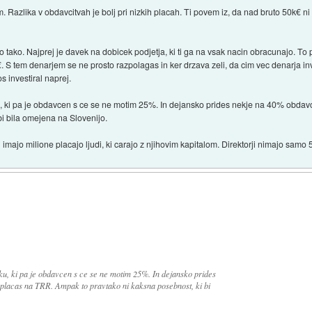
. Razlika v obdavcitvah je bolj pri nizkih placah. Ti povem iz, da nad bruto 50k€ ni
o tako. Najprej je davek na dobicek podjetja, ki ti ga na vsak nacin obracunajo. T
 tem denarjem se ne prosto razpolagas in ker drzava zeli, da cim vec denarja inv
s investiral naprej.
u, ki pa je obdavcen s ce se ne motim 25%. In dejansko prides nekje na 40% obdavc
i bila omejena na Slovenijo.
i imajo milione placajo ljudi, ki carajo z njihovim kapitalom. Direktorji nimajo samo 5
iku, ki pa je obdavcen s ce se ne motim 25%. In dejansko prides
zplacas na TRR. Ampak to pravtako ni kaksna posebnost, ki bi