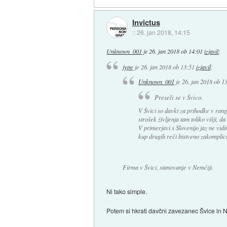
Invictus
::
26. jan 2018, 14:15
Unknown_001
je
26. jan 2018 ob 14:01
izjavil
:
jype
je
26. jan 2018 ob 13:51
izjavil
:
Unknown_001
je
26. jan 2018 ob 1
Preseli se v Švico.
V Švici so davki za prihodke v rangu 
strošek življenja tam toliko višji, da
V primerjavi s Slovenijo jaz ne vidi
kup drugih reči bistveno zakomplici
Firma v Švici, stanovanje v Nemčiji.
Ni tako simple.
Potem si hkrati davčni zavezanec Švice in Ne