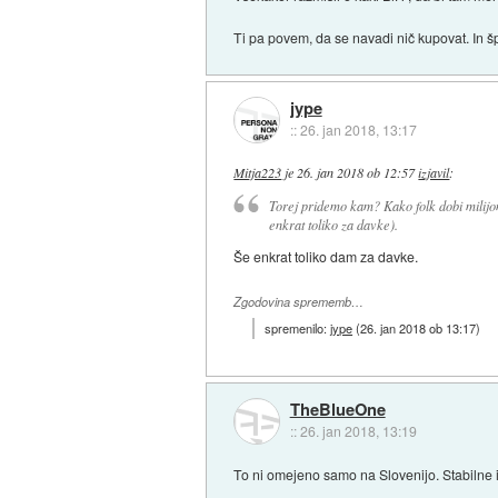
Ti pa povem, da se navadi nič kupovat. In šp
jype
::
26. jan 2018, 13:17
Mitja223
je
26. jan 2018 ob 12:57
izjavil
:
Torej pridemo kam? Kako folk dobi milijo
enkrat toliko za davke).
Še enkrat toliko dam za davke.
Zgodovina sprememb…
spremenilo:
jype
(
26. jan 2018 ob 13:17
)
TheBlueOne
::
26. jan 2018, 13:19
To ni omejeno samo na Slovenijo. Stabilne