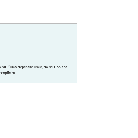
ra biti Švica dejansko všeč, da se ti splača
komplicira.