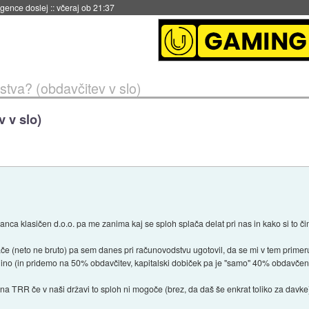
 umetne inteligence
::
včeraj ob 21:23
tva? (obdavčitev v slo)
 v slo)
nca klasičen d.o.o. pa me zanima kaj se sploh splača delat pri nas in kako si to či
e (neto ne bruto) pa sem danes pri računovodstvu ugotovil, da se mi v tem primeru
dnino (in pridemo na 50% obdavčitev, kapitalski dobiček pa je "samo" 40% obdavčen
na TRR če v naši državi to sploh ni mogoče (brez, da daš še enkrat toliko za davke