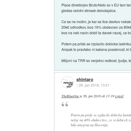
Place direktorjev Bruto/Neto so v EU tam tam
gledas celotni strosek delodajalca.
Ce se ne motim, je kar se tice davkov nekak
20k€ odhodkov, bos 19% obdavcen za 80k€. S
bos na nek nacin dobil ta davek nazaj, ce bo
Potem pa pride se izplacilo dobicka lastnik
Ampak to pravtako ni kaksna posebnost, ki b
Miljoni na TRR so verjetno redkost, ljudje, k
shintaro
::
26. jan 2018, 13:21
TheBlueOne
je
26. jan 2018 ob 13:19
izjavil
:
Potem pa pride se izplacilo dobicka lastn
nekje na 40% obdavcitve, ce si dobicek i
bila omejena na Slovenijo.