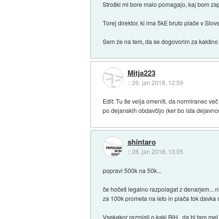
Stroški mi bore malo pomagajo, kaj bom zap
Torej direktor, ki ima 5kE bruto plače v Sl
Sem že na tem, da se dogovorim za kakšno do
Mitja223
::
26. jan 2018, 12:59
Edit: Tu še velja omeniti, da normiranec ve
po dejanskih obdavčijo (ker bo ista dejavnos
shintaro
::
26. jan 2018, 13:05
popravi 500k na 50k...
če hočeš legalno razpolagat z denarjem... ni
za 100k prometa na leto in plača tok davka
Vsekakor razmisli o kaki BiH , da bi tam mel