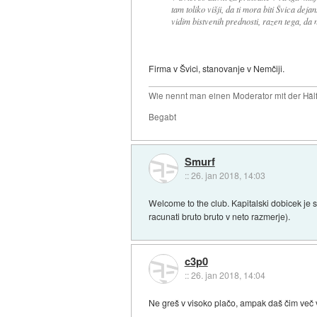
tam toliko višji, da ti mora biti Švica dejan
vidim bistvenih prednosti, razen tega, da 
Firma v Švici, stanovanje v Nemčiji.
Wie nennt man einen Moderator mit der Hälf
Begabt
Smurf
::
26. jan 2018, 14:03
Welcome to the club. Kapitalski dobicek je s
racunati bruto bruto v neto razmerje).
c3p0
::
26. jan 2018, 14:04
Ne greš v visoko plačo, ampak daš čim več v 