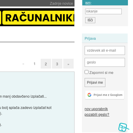
Išči:
Zadnje novice
Prijava
«
1
2
3
»
Zapomni si me
m manj obdavčeno izplačati...
 bolj splača zadevo izplačat kot
nov uporabnik
).
pozabili geslo?
).