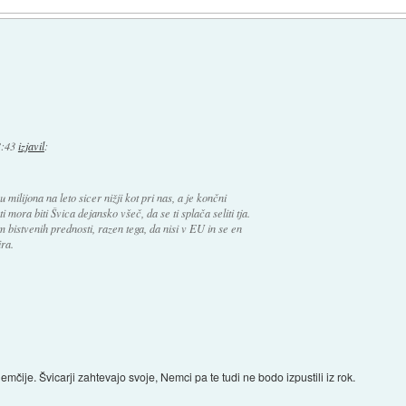
3:43
izjavil
:
milijona na leto sicer nižji kot pri nas, a je končni
 ti mora biti Švica dejansko všeč, da se ti splača seliti tja.
m bistvenih prednosti, razen tega, da nisi v EU in se en
ra.
mčije. Švicarji zahtevajo svoje, Nemci pa te tudi ne bodo izpustili iz rok.