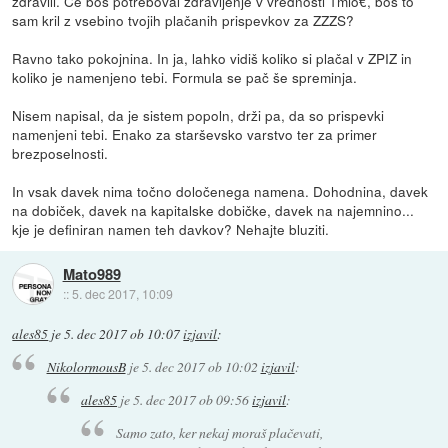
zdravili. Če boš potreboval zdravljenje v vrednosti 1mio€, boš to
sam kril z vsebino tvojih plačanih prispevkov za ZZZS?
Ravno tako pokojnina. In ja, lahko vidiš koliko si plačal v ZPIZ in
koliko je namenjeno tebi. Formula se pač še spreminja.
Nisem napisal, da je sistem popoln, drži pa, da so prispevki
namenjeni tebi. Enako za starševsko varstvo ter za primer
brezposelnosti.
In vsak davek nima točno določenega namena. Dohodnina, davek
na dobiček, davek na kapitalske dobičke, davek na najemnino...
kje je definiran namen teh davkov? Nehajte bluziti.
Mato989
::
5. dec 2017, 10:09
ales85
je
5. dec 2017 ob 10:07
izjavil
:
NikolormousB
je
5. dec 2017 ob 10:02
izjavil
:
ales85
je
5. dec 2017 ob 09:56
izjavil
:
Samo zato, ker nekaj moraš plačevati,