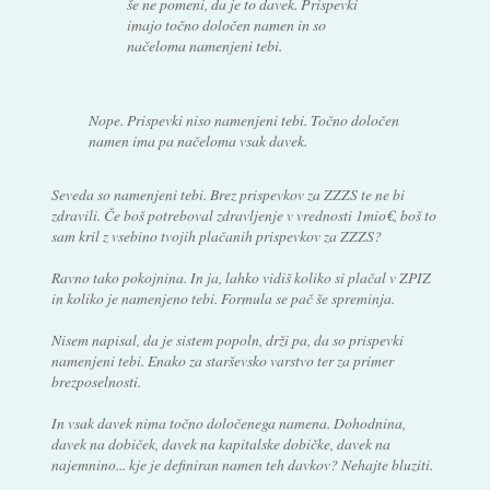
še ne pomeni, da je to davek. Prispevki
imajo točno določen namen in so
načeloma namenjeni tebi.
Nope. Prispevki niso namenjeni tebi. Točno določen
namen ima pa načeloma vsak davek.
Seveda so namenjeni tebi. Brez prispevkov za ZZZS te ne bi
zdravili. Če boš potreboval zdravljenje v vrednosti 1mio€, boš to
sam kril z vsebino tvojih plačanih prispevkov za ZZZS?
Ravno tako pokojnina. In ja, lahko vidiš koliko si plačal v ZPIZ
in koliko je namenjeno tebi. Formula se pač še spreminja.
Nisem napisal, da je sistem popoln, drži pa, da so prispevki
namenjeni tebi. Enako za starševsko varstvo ter za primer
brezposelnosti.
In vsak davek nima točno določenega namena. Dohodnina,
davek na dobiček, davek na kapitalske dobičke, davek na
najemnino... kje je definiran namen teh davkov? Nehajte bluziti.