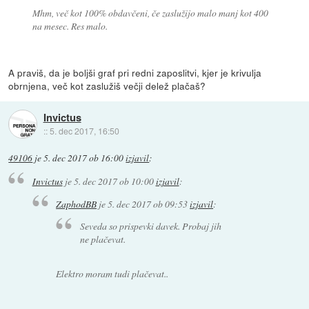
Mhm, več kot 100% obdavčeni, če zaslužijo malo manj kot 400
na mesec. Res malo.
A praviš, da je boljši graf pri redni zaposlitvi, kjer je krivulja
obrnjena, več kot zaslužiš večji delež plačaš?
Invictus
::
5. dec 2017, 16:50
49106
je
5. dec 2017 ob 16:00
izjavil
:
Invictus
je
5. dec 2017 ob 10:00
izjavil
:
ZaphodBB
je
5. dec 2017 ob 09:53
izjavil
:
Seveda so prispevki davek. Probaj jih
ne plačevat.
Elektro moram tudi plačevat..