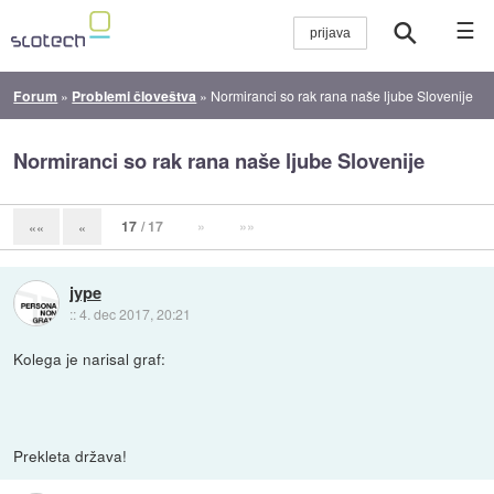
☰
Forum
»
Problemi človeštva
»
Normiranci so rak rana naše ljube Slovenije
Normiranci so rak rana naše ljube Slovenije
17
/ 17
»
»»
««
«
jype
::
4. dec 2017, 20:21
Kolega je narisal graf:
Prekleta država!