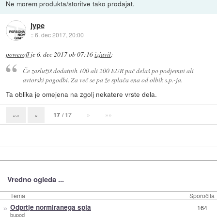
Ne morem produkta/storitve tako prodajat.
jype
::
6. dec 2017, 20:00
poweroff
je
6. dec 2017 ob 07:16
izjavil
:
Če zaslužiš dodatnih 100 ali 200 EUR pač delaš po podjemni ali
avtorski pogodbi. Za več se pa že splača ena od olbik s.p.-ja.
Ta oblika je omejena na zgolj nekatere vrste dela.
17
/ 17
»
»»
««
«
Vredno ogleda ...
Tema
Sporočila
»
Odprtje normiranega spja
164
bupod