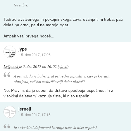
Ne rabiš.
Tudi zdravstvenega in pokojninskega zavarovanja ti ni treba. pač
delaš na črno, pa ti ne morejo trgat...
Ampak vsaj prvega hočeš...
jype
::
5. dec 2017, 17:06
LeQuack
je
5. dec 2017 ob 16:02
izjavil
:
A praviš, da je boljši graf pri redni zaposlitvi, kjer je krivulja
obrnjena, več kot zaslužiš večji delež plačaš?
Ne. Pravim, da je super, da država spodbuja uspešnost in z
visokimi dajatvami kaznuje tiste, ki niso uspešni.
jernejl
::
5. dec 2017, 17:15
in z visokimi dajatvami kaznuje tiste, ki niso uspešni.