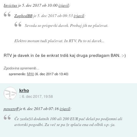
Invictus
je
5. dec 2017 ob 10:00
izjavil
:
ZaphodBB
je
5. dec 2017 ob 09:53
izjavil
:
Seveda so prispevki davek. Probaj jih ne plačevat.
Elektro moram tudi plačevat. In RTV. Pa to ni davek...
RTV je davek in če še enkrat trdiš kaj druga predlagam BAN. :-)
Zgodovina sprememb…
spremenilo:
MH0
(
6. dec 2017 ob 13:40
)
krho
::
6. dec 2017, 19:58
poweroff
je
6. dec 2017 ob 07:16
izjavil
:
Če zaslužiš dodatnih 100 ali 200 EUR pač delaš po podjemni ali
avtorski pogodbi. Za več se pa že splača ena od olbik s.p.-ja.