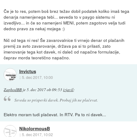
Če je to res, potem boš brez težav dobil podatek koliko imaš tega
denarja namenjenega tebi... seveda to v paygo sistemu ni
izvedljivo... in če so namenjeni MENI, potem zagotovo velja tudi
dedno pravo za nekaj mojega :)
Nič od tega ni res! Še zavarovalnice ti vrnejo denar ot plačanih
premij za avto zavarovanje, država pa si to prilasti, zato
imenovanje tega kot davek, ni daleč od napačne formulacije,
čeprav morda teoretično napačno.
Invictus
::
5. dec 2017, 10:00
ZaphodBB
je
5. dec 2017 ob 09:53
izjavil
:
Seveda so prispevki davek. Probaj jih ne plačevat.
Elektro moram tudi plačevat. In RTV. Pa to ni davek...
NikolormousB
::
5. dec 2017, 10:02