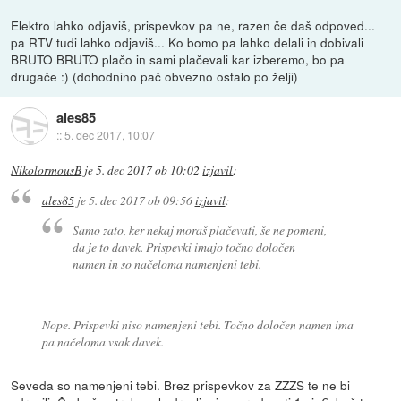
Elektro lahko odjaviš, prispevkov pa ne, razen če daš odpoved...
pa RTV tudi lahko odjaviš... Ko bomo pa lahko delali in dobivali
BRUTO BRUTO plačo in sami plačevali kar izberemo, bo pa
drugače :) (dohodnino pač obvezno ostalo po želji)
ales85
::
5. dec 2017, 10:07
NikolormousB
je
5. dec 2017 ob 10:02
izjavil
:
ales85
je
5. dec 2017 ob 09:56
izjavil
:
Samo zato, ker nekaj moraš plačevati, še ne pomeni,
da je to davek. Prispevki imajo točno določen
namen in so načeloma namenjeni tebi.
Nope. Prispevki niso namenjeni tebi. Točno določen namen ima
pa načeloma vsak davek.
Seveda so namenjeni tebi. Brez prispevkov za ZZZS te ne bi