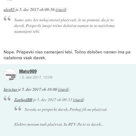
ales85
je
5. dec 2017 ob 09:56
izjavil
:
Samo zato, ker nekaj moraš plačevati, še ne pomeni, da je to
davek. Prispevki imajo točno določen namen in so načeloma
namenjeni tebi.
Nope. Prispevki niso namenjeni tebi. Točno določen namen ima pa
načeloma vsak davek.
Mato989
::
5. dec 2017, 10:06
Invictus
je
5. dec 2017 ob 10:00
izjavil
:
ZaphodBB
je
5. dec 2017 ob 09:53
izjavil
:
Seveda so prispevki davek. Probaj jih ne plačevat.
Elektro moram tudi plačevat. In RTV. Pa to ni davek...