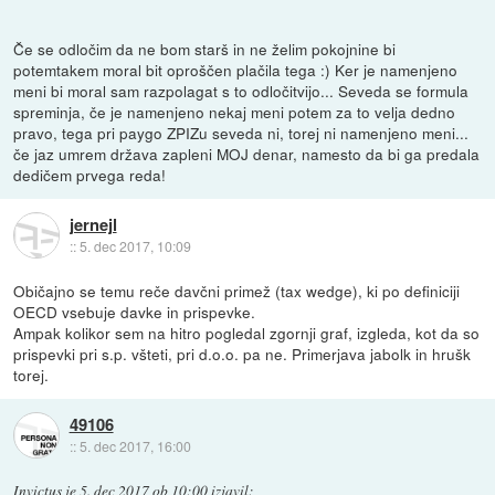
Če se odločim da ne bom starš in ne želim pokojnine bi
potemtakem moral bit oproščen plačila tega :) Ker je namenjeno
meni bi moral sam razpolagat s to odločitvijo... Seveda se formula
spreminja, če je namenjeno nekaj meni potem za to velja dedno
pravo, tega pri paygo ZPIZu seveda ni, torej ni namenjeno meni...
če jaz umrem država zapleni MOJ denar, namesto da bi ga predala
dedičem prvega reda!
jernejl
::
5. dec 2017, 10:09
Običajno se temu reče davčni primež (tax wedge), ki po definiciji
OECD vsebuje davke in prispevke.
Ampak kolikor sem na hitro pogledal zgornji graf, izgleda, kot da so
prispevki pri s.p. všteti, pri d.o.o. pa ne. Primerjava jabolk in hrušk
torej.
49106
::
5. dec 2017, 16:00
Invictus
je
5. dec 2017 ob 10:00
izjavil
: