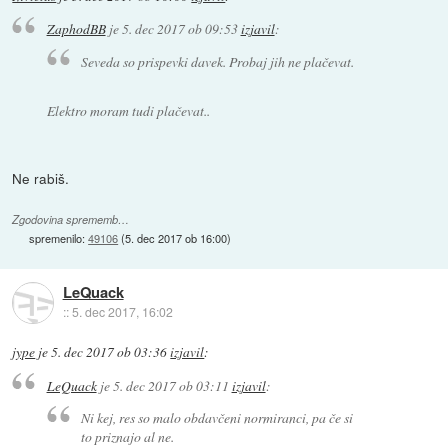
ZaphodBB
je
5. dec 2017 ob 09:53
izjavil
:
Seveda so prispevki davek. Probaj jih ne plačevat.
Elektro moram tudi plačevat..
Ne rabiš.
Zgodovina sprememb…
spremenilo:
49106
(
5. dec 2017 ob 16:00
)
LeQuack
::
5. dec 2017, 16:02
jype
je
5. dec 2017 ob 03:36
izjavil
:
LeQuack
je
5. dec 2017 ob 03:11
izjavil
:
Ni kej, res so malo obdavčeni normiranci, pa če si
to priznajo al ne.