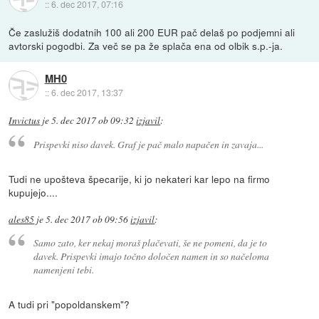
::
6. dec 2017, 07:16
Če zaslužiš dodatnih 100 ali 200 EUR pač delaš po podjemni ali
avtorski pogodbi. Za več se pa že splača ena od olbik s.p.-ja.
MH0
::
6. dec 2017, 13:37
Invictus
je
5. dec 2017 ob 09:32
izjavil
:
Prispevki niso davek. Graf je pač malo napačen in zavaja...
Tudi ne upošteva špecarije, ki jo nekateri kar lepo na firmo
kupujejo....
ales85
je
5. dec 2017 ob 09:56
izjavil
:
Samo zato, ker nekaj moraš plačevati, še ne pomeni, da je to
davek. Prispevki imajo točno določen namen in so načeloma
namenjeni tebi.
A tudi pri "popoldanskem"?