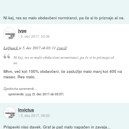
Ni kej, res so malo obdavčeni normiranci, pa če si to priznajo al ne.
jype
::
5. dec 2017, 03:36
LeQuack
je
5. dec 2017 ob 03:11
izjavil
:
Ni kej, res so malo obdavčeni normiranci, pa če si to priznajo al
ne.
Mhm, več kot 100% obdavčeni, če zaslužijo malo manj kot 400 na
mesec. Res malo.
Zgodovina sprememb…
spremenilo:
jype
(
5. dec 2017 ob 03:37
)
Invictus
::
5. dec 2017, 09:32
Prispevki niso davek. Graf je pač malo napačen in zavaja...