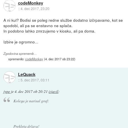
codeMonkey
::
4. dec 2017, 23:20
A ni kul? Bodisi se poleg redne službe dodatno izčrpavamo, kot se
spodobi, ali pa se enstavno ne splača.
In podobno lahko zmrzujemo v kiosku, ali pa doma.
Izbire je ogromno...
Zgodovina sprememb…
spremenilo:
codeMonkey
(
4. dec 2017 ob 23:22
)
LeQuack
::
5. dec 2017, 03:11
jype
je
4. dec 2017 ob 20:21
izjavil
:
Kolega je narisal graf:
Prekleta država!