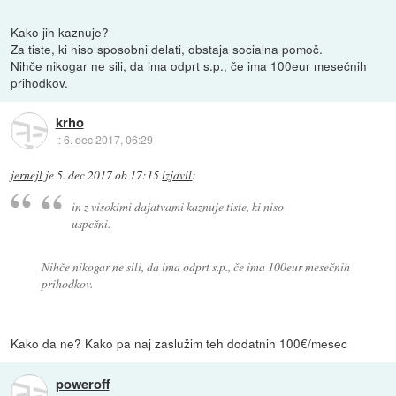
Kako jih kaznuje?
Za tiste, ki niso sposobni delati, obstaja socialna pomoč.
Nihče nikogar ne sili, da ima odprt s.p., če ima 100eur mesečnih
prihodkov.
krho
::
6. dec 2017, 06:29
jernejl
je
5. dec 2017 ob 17:15
izjavil
:
in z visokimi dajatvami kaznuje tiste, ki niso
uspešni.
Nihče nikogar ne sili, da ima odprt s.p., če ima 100eur mesečnih
prihodkov.
Kako da ne? Kako pa naj zaslužim teh dodatnih 100€/mesec
poweroff