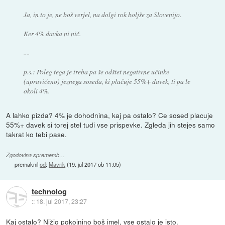
Ja, in to je, ne boš verjel, na dolgi rok boljše za Slovenijo.
Ker 4% davka ni nič.
....
p.s.: Poleg tega je treba pa še odštet negativne učinke
(upravičeno) jeznega soseda, ki plačuje 55%+ davek, ti pa le
okoli 4%.
A lahko pizda? 4% je dohodnina, kaj pa ostalo? Ce sosed placuje
55%+ davek si torej stel tudi vse prispevke. Zgleda jih stejes samo
takrat ko tebi pase.
Zgodovina sprememb…
premaknil
od
:
Mavrik
(
19. jul 2017 ob 11:05
)
technolog
::
18. jul 2017, 23:27
Kaj ostalo? Nižjo pokojnino boš imel, vse ostalo je isto.