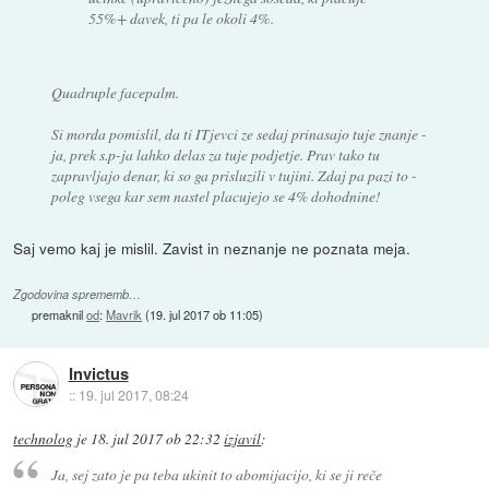
55%+ davek, ti pa le okoli 4%.
Quadruple facepalm.
Si morda pomislil, da ti ITjevci ze sedaj prinasajo tuje znanje -
ja, prek s.p-ja lahko delas za tuje podjetje. Prav tako tu
zapravljajo denar, ki so ga prisluzili v tujini. Zdaj pa pazi to -
poleg vsega kar sem nastel placujejo se 4% dohodnine!
Saj vemo kaj je mislil. Zavist in neznanje ne poznata meja.
Zgodovina sprememb…
premaknil
od
:
Mavrik
(
19. jul 2017 ob 11:05
)
Invictus
::
19. jul 2017, 08:24
technolog
je
18. jul 2017 ob 22:32
izjavil
:
Ja, sej zato je pa teba ukinit to abomijacijo, ki se ji reče