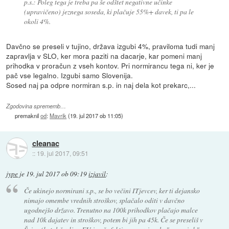
p.s.: Poleg tega je treba pa še odštet negativne učinke
(upravičeno) jeznega soseda, ki plačuje 55%+ davek, ti pa le
okoli 4%.
Davčno se preseli v tujino, država izgubi 4%, praviloma tudi manj
zapravlja v SLO, ker mora paziti na dacarje, kar pomeni manj
prihodka v proračun z vseh kontov. Pri normirancu tega ni, ker je
pač vse legalno. Izgubi samo Slovenija.
Sosed naj pa odpre normiran s.p. in naj dela kot prekarc,...
Zgodovina sprememb…
premaknil
od
:
Mavrik
(
19. jul 2017 ob 11:05
)
cleanac
::
19. jul 2017, 09:51
jype
je
19. jul 2017 ob 09:19
izjavil
:
Če ukinejo normirani s.p., se bo večini ITjevcev, ker ti dejansko
nimajo omembe vrednih stroškov, splačalo oditi v davčno
ugodnejšo državo. Trenutno na 100k prihodkov plačajo malce
nad 10k dajatev in stroškov, potem bi jih pa 45k. Če se preseliš v