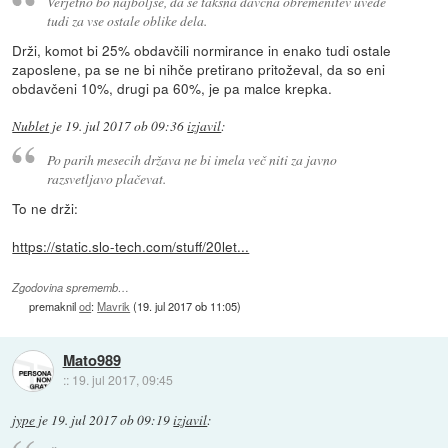
Verjetno bo najboljše, da se takšna davčna obremenitev uvede
tudi za vse ostale oblike dela.
Drži, komot bi 25% obdavčili normirance in enako tudi ostale
zaposlene, pa se ne bi nihče pretirano pritoževal, da so eni
obdavčeni 10%, drugi pa 60%, je pa malce krepka.
Nublet
je
19. jul 2017 ob 09:36
izjavil
:
Po parih mesecih država ne bi imela več niti za javno
razsvetljavo plačevat.
To ne drži:
https://static.slo-tech.com/stuff/20let...
Zgodovina sprememb…
premaknil
od
:
Mavrik
(
19. jul 2017 ob 11:05
)
Mato989
::
19. jul 2017, 09:45
jype
je
19. jul 2017 ob 09:19
izjavil
: