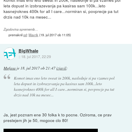
Komot imas eno leto sweat in 200k, naslednje si pa vzames pol
leta dopust in izobrazevanja pa kasiras sam 100k...leto
kasnejroknes 400k for all I care...normiran si, povprecje pa tut
drzis nad 10k na mesec...
Zgodovina sprememb…
premaknil
od
:
Mavrik
(
19. jul 2017 ob 11:05
)
BigWhale
::
18. jul 2017, 22:29
Mufasa
je
18. jul 2017 ob 21:47
izjavil
:
Komot imas eno leto sweat in 200k, naslednje si pa vzames pol
leta dopust in izobrazevanja pa kasiras sam 100k...leto
kasnejroknes 400k for all I care...normiran si, povprecje pa tut
drzis nad 10k na mesec...
Ja, jest poznam ene 30 folka k to pocne. Oziroma, ce prav
prestejem jih je 50, mogoce clo 80!