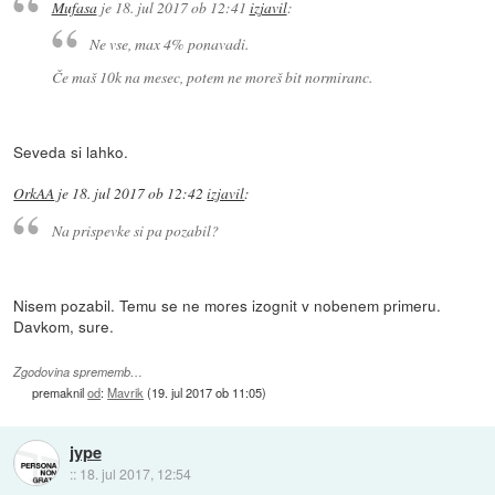
Mufasa
je
18. jul 2017 ob 12:41
izjavil
:
Ne vse, max 4% ponavadi.
Če maš 10k na mesec, potem ne moreš bit normiranc.
Seveda si lahko.
OrkAA
je
18. jul 2017 ob 12:42
izjavil
:
Na prispevke si pa pozabil?
Nisem pozabil. Temu se ne mores izognit v nobenem primeru.
Davkom, sure.
Zgodovina sprememb…
premaknil
od
:
Mavrik
(
19. jul 2017 ob 11:05
)
jype
::
18. jul 2017, 12:54