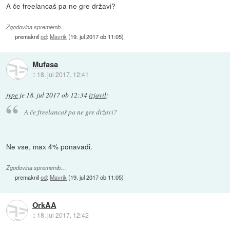
A če freelancaš pa ne gre državi?
Zgodovina sprememb…
premaknil
od
:
Mavrik
(
19. jul 2017 ob 11:05
)
Mufasa
::
18. jul 2017, 12:41
jype
je
18. jul 2017 ob 12:34
izjavil
:
A če freelancaš pa ne gre državi?
Ne vse, max 4% ponavadi.
Zgodovina sprememb…
premaknil
od
:
Mavrik
(
19. jul 2017 ob 11:05
)
OrkAA
::
18. jul 2017, 12:42