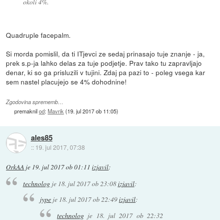
okoli 4%.
Quadruple facepalm.
Si morda pomislil, da ti ITjevci ze sedaj prinasajo tuje znanje - ja,
prek s.p-ja lahko delas za tuje podjetje. Prav tako tu zapravljajo
denar, ki so ga prisluzili v tujini. Zdaj pa pazi to - poleg vsega kar
sem nastel placujejo se 4% dohodnine!
Zgodovina sprememb…
premaknil
od
:
Mavrik
(
19. jul 2017 ob 11:05
)
ales85
::
19. jul 2017, 07:38
OrkAA
je
19. jul 2017 ob 01:11
izjavil
:
technolog
je
18. jul 2017 ob 23:08
izjavil
:
jype
je
18. jul 2017 ob 22:49
izjavil
:
technolog
je
18. jul 2017 ob 22:32