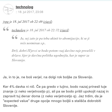
technolog
::
18. jul 2017, 23:08
jype
je
18. jul 2017 ob 22:49
izjavil
:
technolog
je
18. jul 2017 ob 22:32
izjavil
:
Ja, sej zato je pa teba ukinit to abomijacijo, ki se ji
reče normiran s.p..
Drži, dobri ITjevci se bodo potem vsaj davčno raje preselili v
države, kjer je davčna politika ugodnejša, kar je super za
Slovenijo.
Ja, in to je, ne boš verjel, na dolgi rok boljše za Slovenijo.
Ker 4% davka ni nič. Če pa gredo v tujino, bodo nazaj prinesli tuje
znanje (z neko verjetnostjo p), ali pa se bodo prišli upokojit nazaj in
zapravit tuj denar doma (z neko verjetnostjo q). Jaz trdim, da je
"expected value" druge opcije mnogo boljši s stališča dobrobiti
Slovenije.