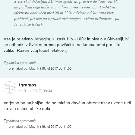
Švico (kot državljan EU imaš efektivno pravico do "ausweis b",
na podlagi tega lahko tam odpreš njihov enoosebni GmbH in si
efektivno obdavčen med 20 in 22%, odvisno od kantona kjer
prebivaš, pri tem pa v praksi nisi omejen z višino prihodkov - pa
še vlaki so točni).
Vse je relativno. Mnogim, ki zaslužijo ~100k in bivajo v Sloveniji, bi
se odhodki v Švici enormno povišali in na koncu ne bi profitirali
veliko. Razen vsaj točnih vlakov :)
Zgodovina sprememb…
premaknil
od
:
Mavrik
(
19. jul 2017 ob 11:05
)
thramos
::
19. jul 2017, 09:34
Verjetno bo najboljše, da se takšna davčna obremenitev uvede tudi
za vse ostale oblike dela.
Zgodovina sprememb…
premaknil
od
:
Mavrik
(
19. jul 2017 ob 11:05
)