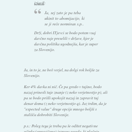
izjavil
:
Ja, sej zato je pa teba
ukinit to abomijacijo, ki
se ji reče normiran s.p..
Drži, dobri ITjevci se bodo potem vsaj
davčno raje preselili v države, kjer je
davčna politika ugodnejša, kar je super
za Slovenijo.
Ja, in to je, ne boš verjel, na dolgi rok boljše za
Slovenijo.
Ker 4% davka ni nič. Če pa gredo v tujino, bodo
nazaj prinesli tuje znanje (z neko verjetnostjo p), ali
pa se bodo prišli upokojit nazaj in zapravit tuj
denar doma (z neko verjetnostjo q). Jaz trdim, da je
"expected value" druge opcije mnogo boljši s
stališča dobrobiti Slovenije.
p.s.: Poleg tega je treba pa še odštet negativne
učinke (upravičeno) jeznega soseda, ki plačuje