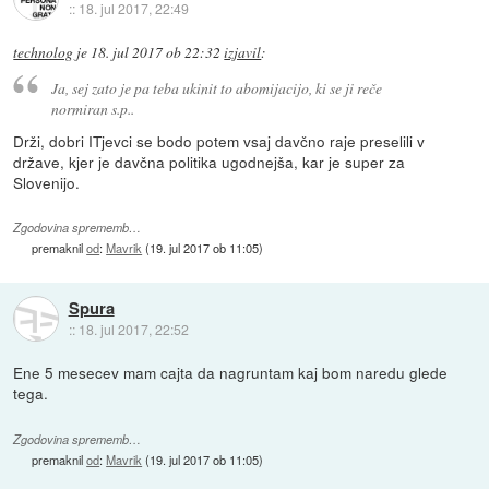
::
18. jul 2017, 22:49
technolog
je
18. jul 2017 ob 22:32
izjavil
:
Ja, sej zato je pa teba ukinit to abomijacijo, ki se ji reče
normiran s.p..
Drži, dobri ITjevci se bodo potem vsaj davčno raje preselili v
države, kjer je davčna politika ugodnejša, kar je super za
Slovenijo.
Zgodovina sprememb…
premaknil
od
:
Mavrik
(
19. jul 2017 ob 11:05
)
Spura
::
18. jul 2017, 22:52
Ene 5 mesecev mam cajta da nagruntam kaj bom naredu glede
tega.
Zgodovina sprememb…
premaknil
od
:
Mavrik
(
19. jul 2017 ob 11:05
)