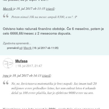
Mavrik
je
18. jul 2017 ob 13:35
izjavil
:
Potem nimaš 10k na mesec ampak 8300, a ne? :P
Odvisno kako računaš finančno obdobje. Če 6 mesečno, potem je
celo 6666,66/mesec z 2 mesecoma dopusta.
Zgodovina sprememb…
premaknil
od
:
Mavrik
(
19. jul 2017 ob 11:05
)
Mufasa
::
18. jul 2017, 21:47
jype
je
18. jul 2017 ob 14:13
izjavil
:
Ne, ne, Invictusova matematika je brez napak: Jaz imam tudi 20
milijonov evrov prihodkov letno, ker sem enkrat letos 4 sekunde
delal za 100 evrov plačila, kar je efektivno 9000 evrov na uro.