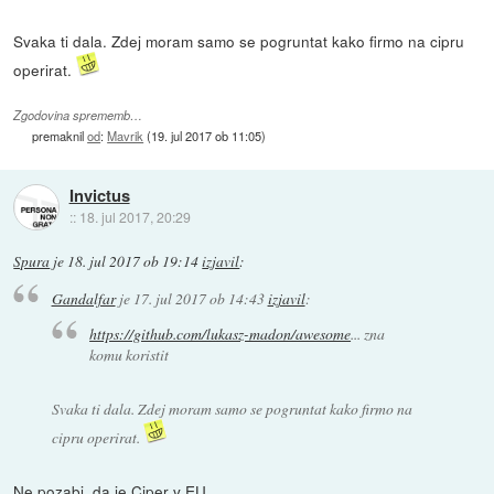
Svaka ti dala. Zdej moram samo se pogruntat kako firmo na cipru
operirat.
Zgodovina sprememb…
premaknil
od
:
Mavrik
(
19. jul 2017 ob 11:05
)
Invictus
::
18. jul 2017, 20:29
Spura
je
18. jul 2017 ob 19:14
izjavil
:
Gandalfar
je
17. jul 2017 ob 14:43
izjavil
:
https://github.com/lukasz-madon/awesome
... zna
komu koristit
Svaka ti dala. Zdej moram samo se pogruntat kako firmo na
cipru operirat.
Ne pozabi, da je Ciper v EU...