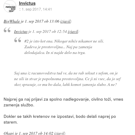
Invictus
::
1. sep 2017, 14:41
BigWhale
je
1. sep 2017 ob 13:06
izjavil
:
Invictus
je
1. sep 2017 ob 12:54
izjavil
:
#2 je isto kot ena. Nikogar nihče nikamor ne sili.
Zadeva je prostovoljna... Naj pa zamenja
delodajalca. In si najde delo na trgu.
Saj una iz racunovodstva tud ve, da ne rab seksat s sefom, on je
ne sili in stvar je popolnoma prostovoljna. Ce ji ni vsec, da jo sef
skoz sprasuje, ce mu bo dala, lahk komot zamenja slubo. A ne?
Najprej ga naj prijavi za spolno nadlegovanje, civilno toži, vmes
zamenja službo.
Dokler se takih kretenov ne izpostavi, bodo delali naprej po
starem.
Okapi
je
1. sep 2017 ob 14:02
izjavil
: