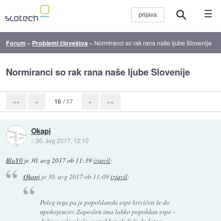
☰
Forum
»
Problemi človeštva
»
Normiranci so rak rana naše ljube Slovenije
Normiranci so rak rana naše ljube Slovenije
16
/ 17
««
«
»
»»
Okapi
::
30. avg 2017, 12:10
BlaY0
je
30. avg 2017 ob 11:39
izjavil
:
Okapi
je
30. avg 2017 ob 11:09
izjavil
:
Poleg tega pa je popoldanski espe krivičen še do
upokojencev. Zaposlen ima lahko popoldan espe -
dobiva celo plačo, popoldan služi še dodatno.