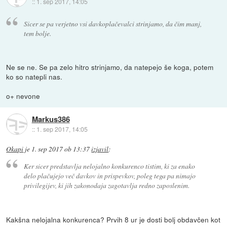
::
1. sep 2017, 14:05
Sicer se pa verjetno vsi davkoplačevalci strinjamo, da čim manj,
tem bolje.
Ne se ne. Se pa zelo hitro strinjamo, da natepejo še koga, potem
ko so natepli nas.
o+ nevone
Markus386
::
1. sep 2017, 14:05
Okapi
je
1. sep 2017 ob 13:37
izjavil
:
Ker sicer predstavlja nelojalno konkurenco tistim, ki za enako
delo plačujejo več davkov in prispevkov, poleg tega pa nimajo
privilegijev, ki jih zakonodaja zagotavlja redno zaposlenim.
Kakšna nelojalna konkurenca? Prvih 8 ur je dosti bolj obdavčen kot