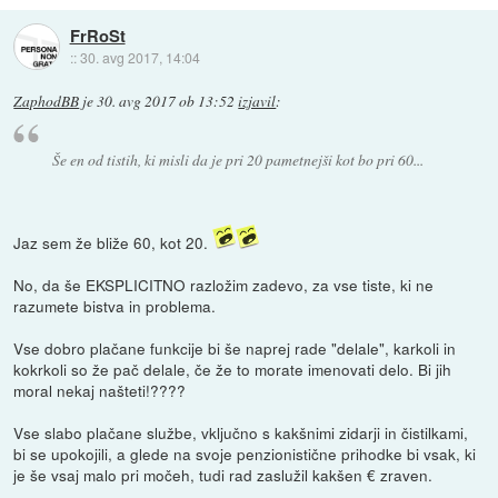
FrRoSt
::
30. avg 2017, 14:04
ZaphodBB
je
30. avg 2017 ob 13:52
izjavil
:
Še en od tistih, ki misli da je pri 20 pametnejši kot bo pri 60...
Jaz sem že bliže 60, kot 20.
No, da še EKSPLICITNO razložim zadevo, za vse tiste, ki ne
razumete bistva in problema.
Vse dobro plačane funkcije bi še naprej rade "delale", karkoli in
kokrkoli so že pač delale, če že to morate imenovati delo. Bi jih
moral nekaj našteti!????
Vse slabo plačane službe, vključno s kakšnimi zidarji in čistilkami,
bi se upokojili, a glede na svoje penzionistične prihodke bi vsak, ki
je še vsaj malo pri močeh, tudi rad zaslužil kakšen € zraven.