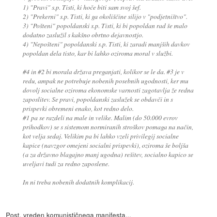
1) "Pravi" s.p. Tisti, ki hoče biti sam svoj šef.
2) "Prekerni" s.p. Tisti, ki ga okoliščine silijo v "podjetništvo".
3) "Pošteni" popoldanski s.p. Tisti, ki bi popoldan rad še malo
dodatno zaslužil s kakšno obrtno dejavnostjo.
4) "Nepošteni" popoldanski s.p. Tisti, ki zaradi manjših davkov
popoldan dela tisto, kar bi lahko oziroma moral v službi.
#4 in #2 bi morala država preganjati, kolikor se le da. #3 je v
redu, ampak ne potrebuje nobenih posebnih ugodnosti, ker mu
dovolj socialne oziroma ekonomske varnosti zagotavlja že redna
zaposlitev. Se pravi, popoldanski zaslužek se obdavči in s
prispevki obremeni enako, kot redno delo.
#1 pa se razdeli na male in velike. Malim (do 50.000 evrov
prihodkov) se s sistemom normiranih stroškov pomaga na način,
kot velja sedaj. Velikim pa bi lahko vzeli privilegij socialne
kapice (navzgor omejeni socialni prispevki), oziroma še boljša
(a za državno blagajno manj ugodna) rešitev, socialno kapico se
uveljavi tudi za redno zaposlene.
In ni treba nobenih dodatnih komplikacij.
Post, vreden komunističnega manifesta...