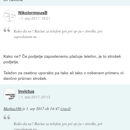
NikolormousB
::
1. sep 2017, 18:21
Kako da ne? Račun za telefon gre pri sp-ju v stroške, pri
zaposlenem ne.
Kako ne? Če podjetje zaposlenemu plačuje telefon, je to strošek
podjetja.
Telefon za osebno uporabo pa tako ali tako v nobenem primeru ni
davčno priznan strošek.
Invictus
::
1. sep 2017, 20:13
Markus386
je
1. sep 2017 ob 14:47
izjavil
:
Kako da ne? Račun za telefon gre pri sp-ju v stroške, pri
zaposlenem ne.