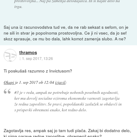
prostovoljna... Naj pa zamenja delodajalca. In si najde delo na
trgu.
Saj una iz racunovodstva tud ve, da ne rab seksat s sefom, on je
ne sili in stvar je popolnoma prostovoljna. Ce ji ni vsec, da jo sef
skoz sprasuje, ce mu bo dala, lahk komot zamenja slubo. A ne?
thramos
::
1. sep 2017, 13:26
Ti poskušaš razumno z Invictusom?
Okapi
je
1. sep 2017 ob 12:04
izjavil
:
#3 je v redu, ampak ne potrebuje nobenih posebnih ugodnosti,
ker mu dovolj socialne oziroma ekonomske varnosti zagotavlja
že redna zaposlitev. Se pravi, popoldanski zaslužek se obdavči in
s prispevki obremeni enako, kot redno delo.
Zagotavlja res, ampak saj jo tam tudi plača. Zakaj bi dodatno delo,
ki nima narave redne zaposlitve, obremenil enako?