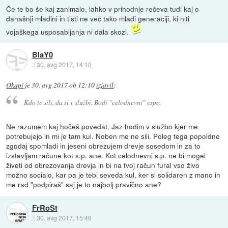
Če te bo še kaj zanimalo, lahko v prihodnje rečeva tudi kaj o
današnji mladini in tisti ne več tako mladi generaciji, ki niti
vojaškega usposabljanja ni dala skozi.
BlaY0
::
30. avg 2017, 14:10
Okapi
je
30. avg 2017 ob 12:10
izjavil
:
Kdo te sili, da si v službi. Bodi "celodnevni" espe.
Ne razumem kaj hočeš povedat. Jaz hodim v službo kjer me
potrebujejo in mi je tam kul. Noben me ne sili. Poleg tega popoldne
zgodaj spomladi in jeseni obrezujem drevje sosedom in za to
izstavljam račune kot s.p. ane. Kot celodnevni s.p. ne bi mogel
živeti od obrezovanja drevja in bi na tvoj račun fural vso živo
možno socialo, kar pa je tebi seveda kul, ker si solidaren z mano in
me rad "podpiraš" saj je to najbolj pravično ane?
FrRoSt
::
30. avg 2017, 15:46