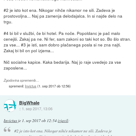
#2 je isto kot ena. Nikogar nihče nikamor ne sili. Zadeva je
prostovoljna... Naj pa zamenja delodajalca. In si najde delo na
trgu.
#4 bi bil v službi, če bi hotel. Pa noče. Popoldanc je pač malo
cenejši. Zakaj pa ne. Ni fer, sam zakoni so taki kot so. Bo šlo stran.
za vse... #3 je isti, sam dobro plačanega posla si ne zna najti.
Zakaj bi bil on pol izjema...
Nič socialne kapice. Kaka bedarija. Naj jo raje uvedejo za vse
zaposlene...
Zgodovina sprememb…
spremenil:
Invictus
(
1. sep 2017 ob 12:56
)
BigWhale
::
1. sep 2017, 13:06
Invictus
je
1. sep 2017 ob 12:54
izjavil
:
#2 je isto kot ena. Nikogar nihče nikamor ne sili. Zadeva je