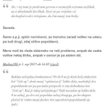
No, v tej temi je predvsem govora o razmerjih oziroma razlikah,
ne o absolutnih številkah. Sicer se pa verjetno vsi
davkoplačevalci strinjamo, da čim manj, tem bolje.
Seveda.
Samo s.p.ji, sploh normiranci, so trenutno zaradi volitev na udaru.
pa tudi drugi, zdaj očitno popoldanci.
Mene moti da vlada sistemsko ne reši problema, ampak da vsake
volitve nekaj štrika, ampak v osnovi je pa sistem isti.
Markus386
je
1. sep 2017 ob 14:05
izjavil
:
Kakšna nelojalna konkurenca? Prvih 8 ur je dosti bolj obdavčen
kot "čisti sp", dosti manj "optimizacij" lahko dela, naslednji dve
popoldanski uri pa pavšalni prispevki + ista dohodnina kot
"čisti sp". Kaj je tukaj nelojalnega? Tudi navaden sp lahko dela
8 ur nekaj, pa dve uri popoldne nekaj drugega, pa bo skupno
plačal še vedno manj davkov kot zaposleni+popoldanski sp.
ipd.)