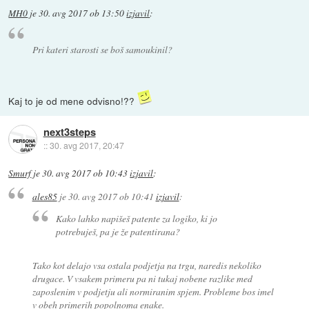
MH0
je
30. avg 2017 ob 13:50
izjavil
:
Pri kateri starosti se boš samoukinil?
Kaj to je od mene odvisno!??
next3steps
::
30. avg 2017, 20:47
Smurf
je
30. avg 2017 ob 10:43
izjavil
:
ales85
je
30. avg 2017 ob 10:41
izjavil
:
Kako lahko napišeš patente za logiko, ki jo
potrebuješ, pa je že patentirana?
Tako kot delajo vsa ostala podjetja na trgu, naredis nekoliko
drugace. V vsakem primeru pa ni tukaj nobene razlike med
zaposlenim v podjetju ali normiranim spjem. Probleme bos imel
v obeh primerih popolnoma enake.