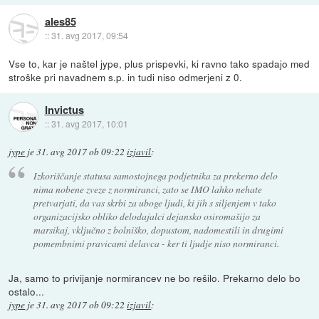
ales85
::
31. avg 2017, 09:54
Vse to, kar je naštel jype, plus prispevki, ki ravno tako spadajo med
stroške pri navadnem s.p. in tudi niso odmerjeni z 0.
Invictus
::
31. avg 2017, 10:01
jype
je
31. avg 2017 ob 09:22
izjavil
:
Izkoriščanje statusa samostojnega podjetnika za prekerno delo
nima nobene zveze z normiranci, zato se IMO lahko nehate
pretvarjati, da vas skrbi za uboge ljudi, ki jih s siljenjem v tako
organizacijsko obliko delodajalci dejansko osiromašijo za
marsikaj, vključno z bolniško, dopustom, nadomestili in drugimi
pomembnimi pravicami delavca - ker ti ljudje niso normiranci.
Ja, samo to privijanje normirancev ne bo rešilo. Prekarno delo bo
ostalo...
jype
je
31. avg 2017 ob 09:22
izjavil
: