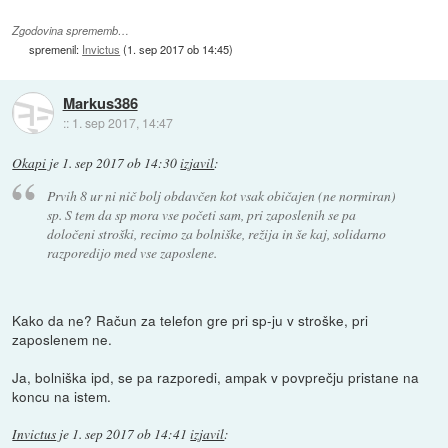
Zgodovina sprememb…
spremenil:
Invictus
(
1. sep 2017 ob 14:45
)
Markus386
::
1. sep 2017, 14:47
Okapi
je
1. sep 2017 ob 14:30
izjavil
:
Prvih 8 ur ni nič bolj obdavčen kot vsak običajen (ne normiran)
sp. S tem da sp mora vse početi sam, pri zaposlenih se pa
določeni stroški, recimo za bolniške, režija in še kaj, solidarno
razporedijo med vse zaposlene.
Kako da ne? Račun za telefon gre pri sp-ju v stroške, pri
zaposlenem ne.
Ja, bolniška ipd, se pa razporedi, ampak v povprečju pristane na
koncu na istem.
Invictus
je
1. sep 2017 ob 14:41
izjavil
: