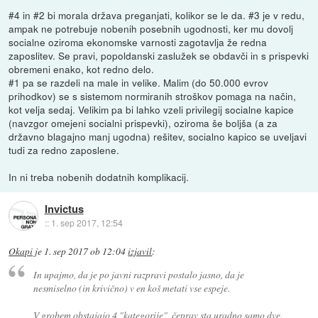
#4 in #2 bi morala država preganjati, kolikor se le da. #3 je v redu,
ampak ne potrebuje nobenih posebnih ugodnosti, ker mu dovolj
socialne oziroma ekonomske varnosti zagotavlja že redna
zaposlitev. Se pravi, popoldanski zaslužek se obdavči in s prispevki
obremeni enako, kot redno delo.
#1 pa se razdeli na male in velike. Malim (do 50.000 evrov
prihodkov) se s sistemom normiranih stroškov pomaga na način,
kot velja sedaj. Velikim pa bi lahko vzeli privilegij socialne kapice
(navzgor omejeni socialni prispevki), oziroma še boljša (a za
državno blagajno manj ugodna) rešitev, socialno kapico se uveljavi
tudi za redno zaposlene.
In ni treba nobenih dodatnih komplikacij.
Invictus
::
1. sep 2017, 12:54
Okapi
je
1. sep 2017 ob 12:04
izjavil
:
In upajmo, da je po javni razpravi postalo jasno, da je
nesmiselno (in krivično) v en koš metati vse espeje.
V grobem obstajajo 4 "kategorije", čeprav sta uradno samo dve.