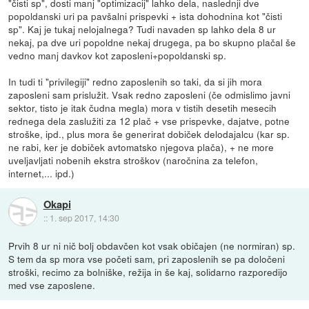
"čisti sp", dosti manj "optimizacij" lahko dela, naslednji dve
popoldanski uri pa pavšalni prispevki + ista dohodnina kot "čisti
sp". Kaj je tukaj nelojalnega? Tudi navaden sp lahko dela 8 ur
nekaj, pa dve uri popoldne nekaj drugega, pa bo skupno plačal še
vedno manj davkov kot zaposleni+popoldanski sp.
In tudi ti "privilegiji" redno zaposlenih so taki, da si jih mora
zaposleni sam prislužit. Vsak redno zaposleni (če odmislimo javni
sektor, tisto je itak čudna megla) mora v tistih desetih mesecih
rednega dela zaslužiti za 12 plač + vse prispevke, dajatve, potne
stroške, ipd., plus mora še generirat dobiček delodajalcu (kar sp.
ne rabi, ker je dobiček avtomatsko njegova plača), + ne more
uveljavljati nobenih ekstra stroškov (naročnina za telefon,
internet,... ipd.)
Okapi
::
1. sep 2017, 14:30
Prvih 8 ur ni nič bolj obdavčen kot vsak običajen (ne normiran) sp.
S tem da sp mora vse početi sam, pri zaposlenih se pa določeni
stroški, recimo za bolniške, režija in še kaj, solidarno razporedijo
med vse zaposlene.