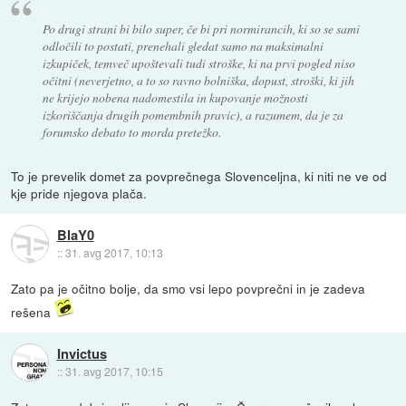
Po drugi strani bi bilo super, če bi pri normirancih, ki so se sami
odločili to postati, prenehali gledat samo na maksimalni
izkupiček, temveč upoštevali tudi stroške, ki na prvi pogled niso
očitni (neverjetno, a to so ravno bolniška, dopust, stroški, ki jih
ne krijejo nobena nadomestila in kupovanje možnosti
izkoriščanja drugih pomembnih pravic), a razumem, da je za
forumsko debato to morda pretežko.
To je prevelik domet za povprečnega Slovenceljna, ki niti ne ve od
kje pride njegova plača.
BlaY0
::
31. avg 2017, 10:13
Zato pa je očitno bolje, da smo vsi lepo povprečni in je zadeva
rešena
Invictus
::
31. avg 2017, 10:15