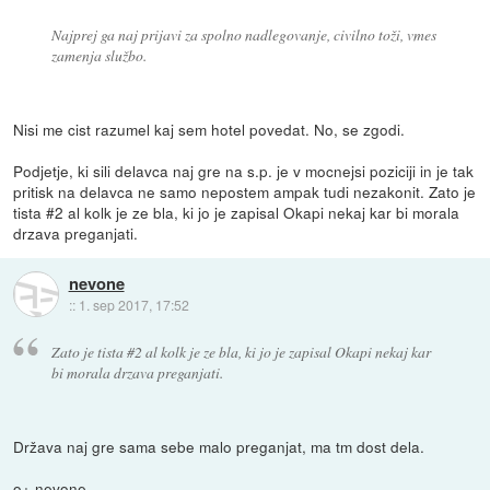
Najprej ga naj prijavi za spolno nadlegovanje, civilno toži, vmes
zamenja službo.
Nisi me cist razumel kaj sem hotel povedat. No, se zgodi.
Podjetje, ki sili delavca naj gre na s.p. je v mocnejsi poziciji in je tak
pritisk na delavca ne samo nepostem ampak tudi nezakonit. Zato je
tista #2 al kolk je ze bla, ki jo je zapisal Okapi nekaj kar bi morala
drzava preganjati.
nevone
::
1. sep 2017, 17:52
Zato je tista #2 al kolk je ze bla, ki jo je zapisal Okapi nekaj kar
bi morala drzava preganjati.
Država naj gre sama sebe malo preganjat, ma tm dost dela.
o+ nevone