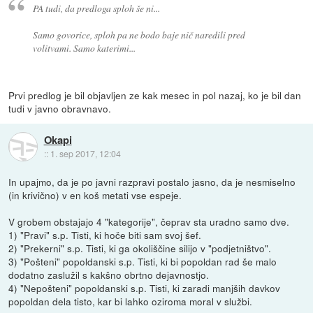
PA tudi, da predloga sploh še ni...
Samo govorice, sploh pa ne bodo baje nič naredili pred
volitvami. Samo katerimi...
Prvi predlog je bil objavljen ze kak mesec in pol nazaj, ko je bil dan
tudi v javno obravnavo.
Okapi
::
1. sep 2017, 12:04
In upajmo, da je po javni razpravi postalo jasno, da je nesmiselno
(in krivično) v en koš metati vse espeje.
V grobem obstajajo 4 "kategorije", čeprav sta uradno samo dve.
1) "Pravi" s.p. Tisti, ki hoče biti sam svoj šef.
2) "Prekerni" s.p. Tisti, ki ga okoliščine silijo v "podjetništvo".
3) "Pošteni" popoldanski s.p. Tisti, ki bi popoldan rad še malo
dodatno zaslužil s kakšno obrtno dejavnostjo.
4) "Nepošteni" popoldanski s.p. Tisti, ki zaradi manjših davkov
popoldan dela tisto, kar bi lahko oziroma moral v službi.