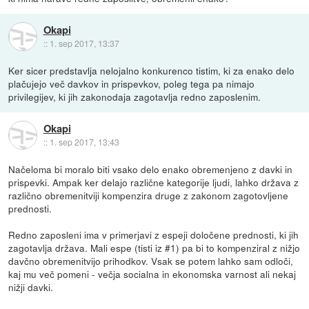
Okapi
::
1. sep 2017, 13:37
Ker sicer predstavlja nelojalno konkurenco tistim, ki za enako delo
plačujejo več davkov in prispevkov, poleg tega pa nimajo
privilegijev, ki jih zakonodaja zagotavlja redno zaposlenim.
Okapi
::
1. sep 2017, 13:43
Načeloma bi moralo biti vsako delo enako obremenjeno z davki in
prispevki. Ampak ker delajo različne kategorije ljudi, lahko država z
različno obremenitviji kompenzira druge z zakonom zagotovljene
prednosti.
Redno zaposleni ima v primerjavi z espeji določene prednosti, ki jih
zagotavlja država. Mali espe (tisti iz #1) pa bi to kompenziral z nižjo
davčno obremenitvijo prihodkov. Vsak se potem lahko sam odloči,
kaj mu več pomeni - večja socialna in ekonomska varnost ali nekaj
nižji davki.