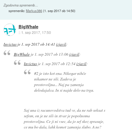
Zgodovina sprememb…
spremenilo:
Markus386
(
1. sep 2017 ob 14:50
)
BigWhale
::
1. sep 2017, 17:50
Invictus
je
1. sep 2017 ob 14:41
izjavil
:
BigWhale
je
1. sep 2017 ob 13:06
izjavil
:
Invictus
je
1. sep 2017 ob 12:54
izjavil
:
#2 je isto kot ena. Nikogar nihče
nikamor ne sili. Zadeva je
prostovoljna... Naj pa zamenja
delodajalca. In si najde delo na trgu.
Saj una iz racunovodstva tud ve, da ne rab seksat s
sefom, on je ne sili in stvar je popolnoma
prostovoljna. Ce ji ni vsec, da jo sef skoz sprasuje,
ce mu bo dala, lahk komot zamenja slubo. A ne?