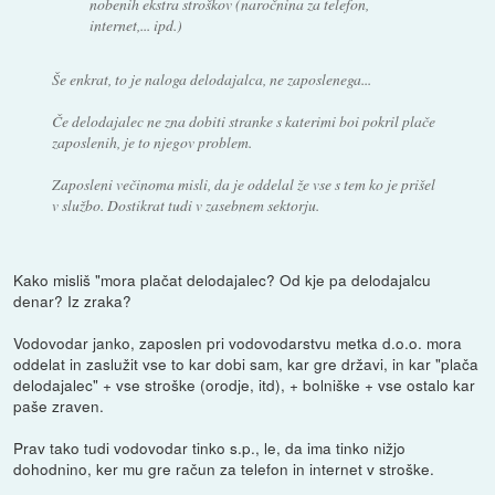
nobenih ekstra stroškov (naročnina za telefon,
internet,... ipd.)
Še enkrat, to je naloga delodajalca, ne zaposlenega...
Če delodajalec ne zna dobiti stranke s katerimi boi pokril plače
zaposlenih, je to njegov problem.
Zaposleni večinoma misli, da je oddelal že vse s tem ko je prišel
v službo. Dostikrat tudi v zasebnem sektorju.
Kako misliš "mora plačat delodajalec? Od kje pa delodajalcu
denar? Iz zraka?
Vodovodar janko, zaposlen pri vodovodarstvu metka d.o.o. mora
oddelat in zaslužit vse to kar dobi sam, kar gre državi, in kar "plača
delodajalec" + vse stroške (orodje, itd), + bolniške + vse ostalo kar
paše zraven.
Prav tako tudi vodovodar tinko s.p., le, da ima tinko nižjo
dohodnino, ker mu gre račun za telefon in internet v stroške.