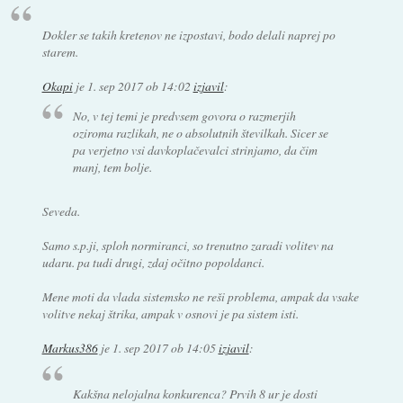
Dokler se takih kretenov ne izpostavi, bodo delali naprej po
starem.
Okapi
je
1. sep 2017 ob 14:02
izjavil
:
No, v tej temi je predvsem govora o razmerjih
oziroma razlikah, ne o absolutnih številkah. Sicer se
pa verjetno vsi davkoplačevalci strinjamo, da čim
manj, tem bolje.
Seveda.
Samo s.p.ji, sploh normiranci, so trenutno zaradi volitev na
udaru. pa tudi drugi, zdaj očitno popoldanci.
Mene moti da vlada sistemsko ne reši problema, ampak da vsake
volitve nekaj štrika, ampak v osnovi je pa sistem isti.
Markus386
je
1. sep 2017 ob 14:05
izjavil
:
Kakšna nelojalna konkurenca? Prvih 8 ur je dosti