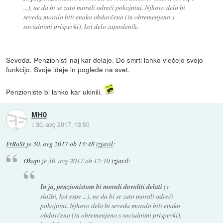
...), ne da bi se zato morali odreči pokojnini. Njhovo delo bi
seveda moralo biti enako obdavčeno (in obremenjeno s
socialnimi prispevki), kot delo zaposlenih.
Seveda. Penzionisti naj kar delajo. Do smrti lahko vlečejo svojo
funkcijo. Svoje ideje in poglede na svet.
Penzioniste bi lahko kar ukinili.
MH0
::
30. avg 2017, 13:50
FrRoSt
je
30. avg 2017 ob 13:48
izjavil
:
Okapi
je
30. avg 2017 ob 12:10
izjavil
:
In ja, penzionistom bi morali dovoliti delati
(v
službi, kot espe ...), ne da bi se zato morali odreči
pokojnini. Njhovo delo bi seveda moralo biti enako
obdavčeno (in obremenjeno s socialnimi prispevki),