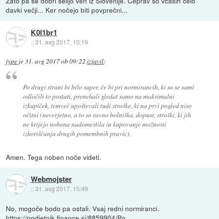
Zato pa se dobri selijo ven iz Slovenije. Čeprav so včasih celo
davki večji... Ker nočejo biti povprečni...
K0l1br1
::
31. avg 2017, 10:19
jype
je
31. avg 2017 ob 09:22
izjavil
:
Po drugi strani bi bilo super, če bi pri normirancih, ki so se sami
odločili to postati, prenehali gledat samo na maksimalni
izkupiček, temveč upoštevali tudi stroške, ki na prvi pogled niso
očitni (neverjetno, a to so ravno bolniška, dopust, stroški, ki jih
ne krijejo nobena nadomestila in kupovanje možnosti
izkoriščanja drugih pomembnih pravic),
Amen. Tega noben noče videti.
Webmojster
::
31. avg 2017, 15:49
No, mogoče bodo pa ostali. Vsaj redni normiranci.
https://podjetnik.finance.si/8859904/Po...