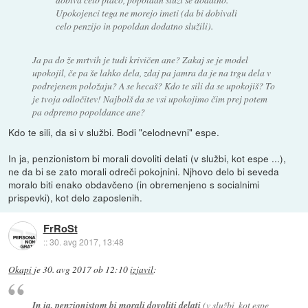
Upokojenci tega ne morejo imeti (da bi dobivali
celo penzijo in popoldan dodatno služili).
Ja pa do že mrtvih je tudi krivičen ane? Zakaj se je model
upokojil, če pa še lahko dela, zdaj pa jamra da je na trgu dela v
podrejenem položaju? A se hecaš? Kdo te sili da se upokojiš? To
je tvoja odločitev! Najbolš da se vsi upokojimo čim prej potem
pa odpremo popoldance ane?
Kdo te sili, da si v službi. Bodi "celodnevni" espe.
In ja, penzionistom bi morali dovoliti delati (v službi, kot espe ...),
ne da bi se zato morali odreči pokojnini. Njhovo delo bi seveda
moralo biti enako obdavčeno (in obremenjeno s socialnimi
prispevki), kot delo zaposlenih.
FrRoSt
::
30. avg 2017, 13:48
Okapi
je
30. avg 2017 ob 12:10
izjavil
:
In ja, penzionistom bi morali dovoliti delati
(v službi, kot espe