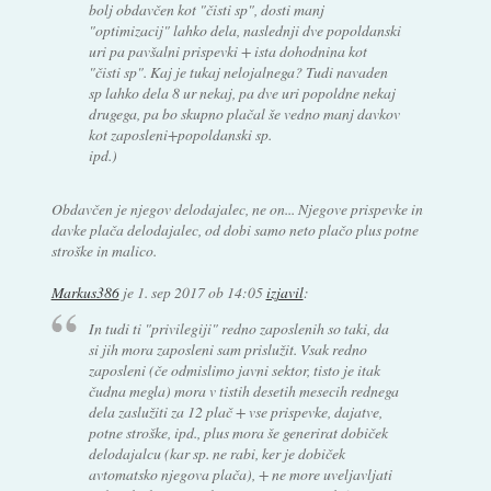
bolj obdavčen kot "čisti sp", dosti manj
"optimizacij" lahko dela, naslednji dve popoldanski
uri pa pavšalni prispevki + ista dohodnina kot
"čisti sp". Kaj je tukaj nelojalnega? Tudi navaden
sp lahko dela 8 ur nekaj, pa dve uri popoldne nekaj
drugega, pa bo skupno plačal še vedno manj davkov
kot zaposleni+popoldanski sp.
ipd.)
Obdavčen je njegov delodajalec, ne on... Njegove prispevke in
davke plača delodajalec, od dobi samo neto plačo plus potne
stroške in malico.
Markus386
je
1. sep 2017 ob 14:05
izjavil
:
In tudi ti "privilegiji" redno zaposlenih so taki, da
si jih mora zaposleni sam prislužit. Vsak redno
zaposleni (če odmislimo javni sektor, tisto je itak
čudna megla) mora v tistih desetih mesecih rednega
dela zaslužiti za 12 plač + vse prispevke, dajatve,
potne stroške, ipd., plus mora še generirat dobiček
delodajalcu (kar sp. ne rabi, ker je dobiček
avtomatsko njegova plača), + ne more uveljavljati