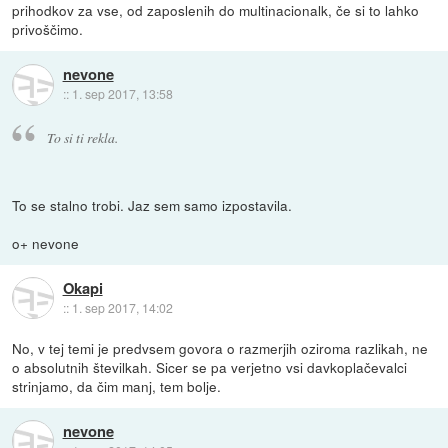
prihodkov za vse, od zaposlenih do multinacionalk, če si to lahko
privoščimo.
nevone
::
1. sep 2017, 13:58
To si ti rekla.
To se stalno trobi. Jaz sem samo izpostavila.
o+ nevone
Okapi
::
1. sep 2017, 14:02
No, v tej temi je predvsem govora o razmerjih oziroma razlikah, ne
o absolutnih številkah. Sicer se pa verjetno vsi davkoplačevalci
strinjamo, da čim manj, tem bolje.
nevone