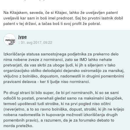
Na Kitajskem, seveda, če si Kitajec, lahko že uveljavljen patent
uveljaviš kar sam in boš imel prednost. Saj bo prvotni lastnik dobil
patent v tej državi, a tačas boš ti svoj profit že pobral.
jype
::
31. avg 2017, 09:22
Izkoriščanje statusa samostojnega podjetnika za prekerno delo
nima nobene zveze z normiranci, zato se IMO lahko nehate
pretvarjati, da vas skrbi za uboge ljudi, ki jih s siljenjem v tako
organizacijsko obliko delodajalci dejansko osiromašijo za marsikaj,
vključno z bolniško, dopustom, nadomestili in drugimi pomembnimi
pravicami delavca - ker ti ljudje niso normiranci.
Po drugi strani bi bilo super, če bi pri normirancih, ki so se sami
odločili to postati, prenehali gledat samo na maksimalni izkupiček,
temveč upoštevali tudi stroške, ki na prvi pogled niso očitni
(neverjetno, a to so ravno bolniška, dopust, stroški, ki jih ne krijejo
nobena nadomestila in kupovanje možnosti izkoriščanja drugih
pomembnih pravic), a razumem, da je za forumsko debato to
morda pretežko.