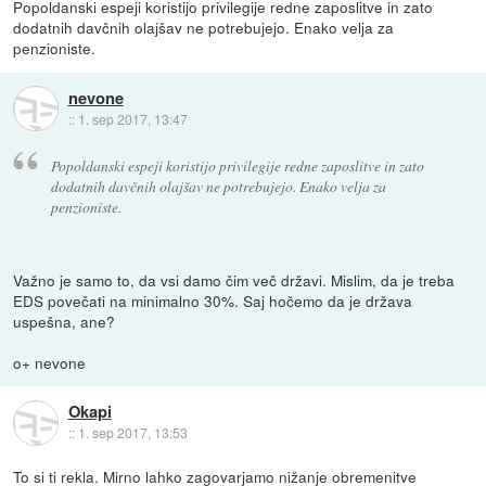
Popoldanski espeji koristijo privilegije redne zaposlitve in zato
dodatnih davčnih olajšav ne potrebujejo. Enako velja za
penzioniste.
nevone
::
1. sep 2017, 13:47
Popoldanski espeji koristijo privilegije redne zaposlitve in zato
dodatnih davčnih olajšav ne potrebujejo. Enako velja za
penzioniste.
Važno je samo to, da vsi damo čim več državi. Mislim, da je treba
EDS povečati na minimalno 30%. Saj hočemo da je država
uspešna, ane?
o+ nevone
Okapi
::
1. sep 2017, 13:53
To si ti rekla. Mirno lahko zagovarjamo nižanje obremenitve