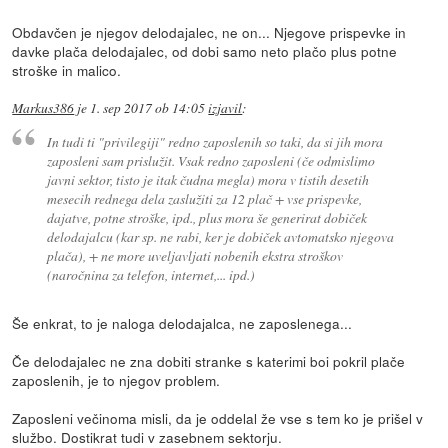
Obdavčen je njegov delodajalec, ne on... Njegove prispevke in
davke plača delodajalec, od dobi samo neto plačo plus potne
stroške in malico.
Markus386
je
1. sep 2017 ob 14:05
izjavil
:
In tudi ti "privilegiji" redno zaposlenih so taki, da si jih mora
zaposleni sam prislužit. Vsak redno zaposleni (če odmislimo
javni sektor, tisto je itak čudna megla) mora v tistih desetih
mesecih rednega dela zaslužiti za 12 plač + vse prispevke,
dajatve, potne stroške, ipd., plus mora še generirat dobiček
delodajalcu (kar sp. ne rabi, ker je dobiček avtomatsko njegova
plača), + ne more uveljavljati nobenih ekstra stroškov
(naročnina za telefon, internet,... ipd.)
Še enkrat, to je naloga delodajalca, ne zaposlenega...
Če delodajalec ne zna dobiti stranke s katerimi boi pokril plače
zaposlenih, je to njegov problem.
Zaposleni večinoma misli, da je oddelal že vse s tem ko je prišel v
službo. Dostikrat tudi v zasebnem sektorju.