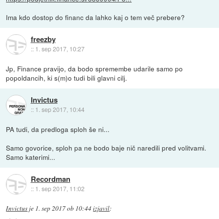
Ima kdo dostop do financ da lahko kaj o tem več prebere?
freezby
::
1. sep 2017, 10:27
Jp, Finance pravijo, da bodo spremembe udarile samo po
popoldancih, ki s(m)o tudi bili glavni cilj.
Invictus
::
1. sep 2017, 10:44
PA tudi, da predloga sploh še ni...
Samo govorice, sploh pa ne bodo baje nič naredili pred volitvami.
Samo katerimi...
Recordman
::
1. sep 2017, 11:02
Invictus
je
1. sep 2017 ob 10:44
izjavil
: