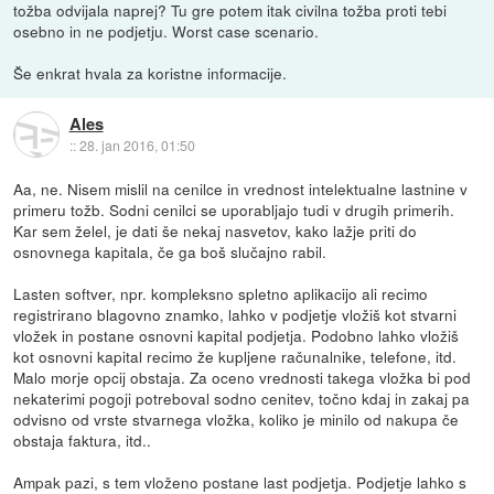
tožba odvijala naprej? Tu gre potem itak civilna tožba proti tebi
osebno in ne podjetju. Worst case scenario.
Še enkrat hvala za koristne informacije.
Ales
::
28. jan 2016, 01:50
Aa, ne. Nisem mislil na cenilce in vrednost intelektualne lastnine v
primeru tožb. Sodni cenilci se uporabljajo tudi v drugih primerih.
Kar sem želel, je dati še nekaj nasvetov, kako lažje priti do
osnovnega kapitala, če ga boš slučajno rabil.
Lasten softver, npr. kompleksno spletno aplikacijo ali recimo
registrirano blagovno znamko, lahko v podjetje vložiš kot stvarni
vložek in postane osnovni kapital podjetja. Podobno lahko vložiš
kot osnovni kapital recimo že kupljene računalnike, telefone, itd.
Malo morje opcij obstaja. Za oceno vrednosti takega vložka bi pod
nekaterimi pogoji potreboval sodno cenitev, točno kdaj in zakaj pa
odvisno od vrste stvarnega vložka, koliko je minilo od nakupa če
obstaja faktura, itd..
Ampak pazi, s tem vloženo postane last podjetja. Podjetje lahko s