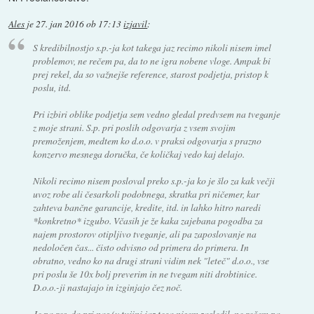
Ales
je
27. jan 2016 ob 17:13
izjavil
:
S kredibilnostjo s.p.-ja kot takega jaz recimo nikoli nisem imel
problemov, ne rečem pa, da to ne igra nobene vloge. Ampak bi
prej rekel, da so važnejše reference, starost podjetja, pristop k
poslu, itd.
Pri izbiri oblike podjetja sem vedno gledal predvsem na tveganje
z moje strani. S.p. pri poslih odgovarja z vsem svojim
premoženjem, medtem ko d.o.o. v praksi odgovarja s prazno
konzervo mesnega doručka, če količkaj vedo kaj delajo.
Nikoli recimo nisem posloval preko s.p.-ja ko je šlo za kak večji
uvoz robe ali česarkoli podobnega, skratka pri ničemer, kar
zahteva bančne garancije, kredite, itd. in lahko hitro naredi
*konkretno* izgubo. Včasih je že kaka zajebana pogodba za
najem prostorov otipljivo tveganje, ali pa zaposlovanje na
nedoločen čas... čisto odvisno od primera do primera. In
obratno, vedno ko na drugi strani vidim nek "leteč" d.o.o., vse
pri poslu še 10x bolj preverim in ne tvegam niti drobtinice.
D.o.o.-ji nastajajo in izginjajo čez noč.
Je pa res, da pri nas (v tujini jaz tega nisem zasledil, ne rečem pa