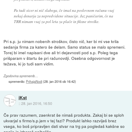
Pa tudi sicer ni nič slabega, če imaš na poslovnem računu vsaj
nekaj denarja za nepredvidene situacije. Jaz paničarim, če na
TRR nimam vsaj za pol leta za plače in fiksne stroške.
Pri s.p. ju nimam nobenih stroškov, čisto nič, ker bi mi vse krila
sedanja firma za katero še delam. Samo status se malo spremeni.
Torej bi imel napisani dve ali tri dejavnosti pod s.p. Poleg tega
prišparam v štartu še pri računovdji. Osebna odgovornost je
težava, ki jo tudi sam vidim.
Zgodovina sprememb…
spremenilo:
PrihajaNodi
(
28. jan 2016 ob 16:42
)
iKst
::
28. jan 2016, 16:50
Če prav razumem, zaenkrat še nimaš produkta. Zakaj bi se sploh
ukvarjal s firmo/s.p.jem v tej fazi? Produkt lahko razviješ brez
vsega, ko boš pripravljen dati stvar na trg pa pogledaš kakšne so
opcije in izbereš najboljšo.