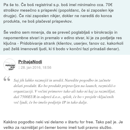
Pa še to. Če boš registriral s.p. boš imel minimalno cca. 70€
stroškov mesečno s prispevki (popoldanc, če si zaposlen kje
drugje). Če nisi zaposlen nikjer, dokler ne narediš do konca
produkta, ne boš plačeval prispevkov.
Še vedno sem mnenja, da se preveč poglabljaš v birokracijo in
nepomembne stvari in premalo v edino stvar, ki je za podjetje res
ključna - Pridobivanje strank (klientov, userjev, fanov oz. kakorkoli
pač želiš imenovati ljudi, ki ti bodo v končni fazi prinašali denar).
PrihajaNodi
::
28. jan 2016, 18:56
Saj jih lahko razmejiš in urediš. Naredite pogodbo in začnete
delati produkt. Ko bo produkt pripravljen na launch, razmisliš o
organizaciji. V večini primerov tako ali tako ni kaj za razmišljat,
daš 7500EUR in odpreš d.o.o., sploh, če bo v projekt vključenih
več ljudi, če bo imelo podjetje IP in tako dalje.
Kakšno pogodbo neki vsi delamo v štartu for free. Tako pač je. Je
veliko za razmišljat pri čemer bomo imeli tudi pravno službo.