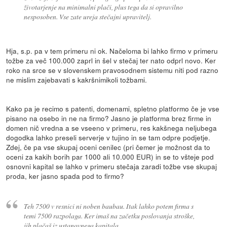
životarjenje na minimalni plači, plus tega da si opravilno
nesposoben. Vse zate ureja stečajni upravitelj.
Hja, s.p. pa v tem primeru ni ok. Načeloma bi lahko firmo v primeru
tožbe za več 100.000 zaprl in šel v stečaj ter nato odprl novo. Ker
roko na srce se v slovenskem pravosodnem sistemu niti pod razno
ne mislim zajebavati s kakršnimikoli tožbami.
Kako pa je recimo s patenti, domenami, spletno platformo če je vse
pisano na osebo in ne na firmo? Jasno je platforma brez firme in
domen nič vredna a se vseeno v primeru, res kakšnega neljubega
dogodka lahko preseli serverje v tujino in se tam odpre podjetje.
Zdej, če pa vse skupaj oceni cenilec (pri čemer je možnost da to
oceni za kakih borih par 1000 ali 10.000 EUR) in se to všteje pod
osnovni kapital se lahko v primeru stečaja zaradi tožbe vse skupaj
proda, ker jasno spada pod to firmo?
Teh 7500 v resnici ni noben baubau. Itak lahko potem firma s
temi 7500 razpolaga. Ker imaš na začetku poslovanja stroške,
jih plačaš iz ustanovnega kapitala.