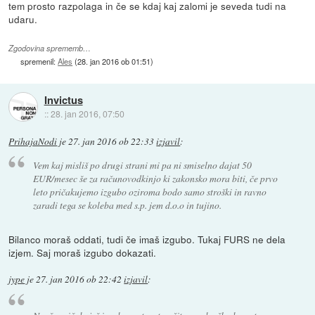
tem prosto razpolaga in če se kdaj kaj zalomi je seveda tudi na
udaru.
Zgodovina sprememb…
spremenil:
Ales
(
28. jan 2016 ob 01:51
)
Invictus
::
28. jan 2016, 07:50
PrihajaNodi
je
27. jan 2016 ob 22:33
izjavil
:
Vem kaj misliš po drugi strani mi pa ni smiselno dajat 50
EUR/mesec še za računovodkinjo ki zakonsko mora biti, če prvo
leto pričakujemo izgubo oziroma bodo samo stroški in ravno
zaradi tega se koleba med s.p. jem d.o.o in tujino.
Bilanco moraš oddati, tudi če imaš izgubo. Tukaj FURS ne dela
izjem. Saj moraš izgubo dokazati.
jype
je
27. jan 2016 ob 22:42
izjavil
: