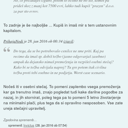
No, če pričakuješ izgubo, potem to očitno ne bo šlo, komot pa
prideš skoz z manj kot 7500 evri, lahko tudi kupiš "prazen" d.o.o.
za par sto evrov.
To zadnje je še najboljše ... Kupiš in imaš mir s tem ustanovnim
kapitalom.
PrihajaNodi
je
28. jan 2016 ob 00:34
izjavil
:
Do tega, da se bo potrebovalo cenilce ne sme priti. Kaj pa
recimo da imaš sp. dobiš tožbo (jasno odgovarjaš zasebno)
ampak da dejansko nimaš premoženja in razpišeš osebni stečaj?
Kako bi se tožba odvijala naprej? Tu gre potem itak civilna
tožba proti tebi osebno in ne podjetju. Worst case scenario.
Nočeš iti v osebni stečaj. To pomeni zaplembo vsega premoženja
kar ga trenutno imaš, znajo pogledat tudi kake darilne pogodbe za
nazaj, in jih stornirat, poleg tega pa to pomeni 5 letno životarjenje
na minimalni plači, plus tega da si opravilno nesposoben. Vse zate
ureja stečajni upravitelj.
Zgodovina sprememb…
spremenil:
Invictus
(
28. jan 2016 ob 07:54
)