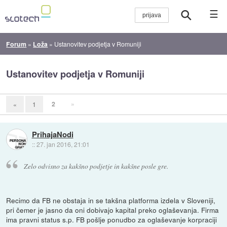
☰
Forum
»
Loža
»
Ustanovitev podjetja v Romuniji
Ustanovitev podjetja v Romuniji
2
»
«
1
PrihajaNodi
::
27. jan 2016, 21:01
Zelo odvisno za kakšno podjetje in kakšne posle gre.
Recimo da FB ne obstaja in se takšna platforma izdela v Sloveniji,
pri čemer je jasno da oni dobivajo kapital preko oglaševanja. Firma
ima pravni status s.p. FB pošlje ponudbo za oglaševanje korpraciji