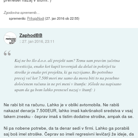
Zgodovina sprememb…
spremenilo:
PrihajaNodi
(
27. jan 2016 ob 22:55
)
ZaphodBB
::
27. jan 2016, 23:11
Kaj ne bo šlo d.o.o. ali projekt sam? Temu sam pravim začetna
investicija, enako kot kupiš tovornjak da delaš in pokriješ ta
stroške je enako pri projektu, ki ga razvijamo. Bo potrebno
precej več kot 7.500 mori me samo da mora biti to na posebno
določenem računu in ne pri meni v štumfu: )Glede na napisano
upam da ga bom lahko prenesel nazaj v štumf: )
Ne rabi bit na računu. Lahko je v obliki avtomobila. Ne rabiš
nakazat denarja 7.500EUR, lahko imaš kakršnakoli sredstva v vsaj
takem znesku - čeprav imaš s tistim dodatne stroške, ampak da se.
Ni pa nobene potrebe, da ta denar sedi v firmi. Lahko ga porabiš
saj boš imel stroške. Čeprav so imeli regresivni levičarji že ideje, da