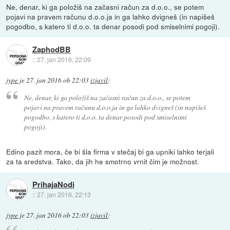
Ne, denar, ki ga položiš na začasni račun za d.o.o., se potem
pojavi na pravem računu d.o.o.ja in ga lahko dvigneš (in napišeš
pogodbo, s katero ti d.o.o. ta denar posodi pod smiselnimi pogoji).
ZaphodBB
::
27. jan 2016, 22:09
jype
je
27. jan 2016 ob 22:03
izjavil
:
Ne, denar, ki ga položiš na začasni račun za d.o.o., se potem
pojavi na pravem računu d.o.o.ja in ga lahko dvigneš (in napišeš
pogodbo, s katero ti d.o.o. ta denar posodi pod smiselnimi
pogoji).
Edino pazit mora, če bi šla firma v stečaj bi ga upniki lahko terjali
za ta sredstva. Tako, da jih he smotrno vrnit čim je možnost.
PrihajaNodi
::
27. jan 2016, 22:13
jype
je
27. jan 2016 ob 22:03
izjavil
: