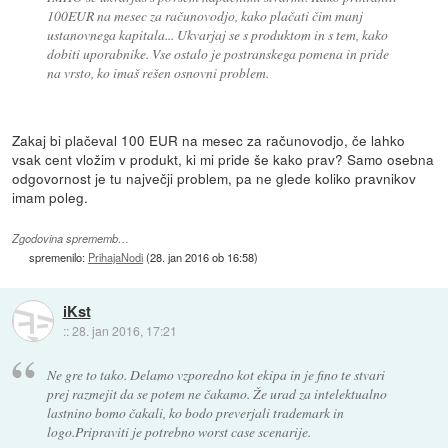
100EUR na mesec za računovodjo, kako plačati čim manj
ustanovnega kapitala... Ukvarjaj se s produktom in s tem, kako
dobiti uporabnike. Vse ostalo je postranskega pomena in pride
na vrsto, ko imaš rešen osnovni problem.
Zakaj bi plačeval 100 EUR na mesec za računovodjo, če lahko
vsak cent vložim v produkt, ki mi pride še kako prav? Samo osebna
odgovornost je tu največji problem, pa ne glede koliko pravnikov
imam poleg.
Zgodovina sprememb…
spremenilo:
PrihajaNodi
(
28. jan 2016 ob 16:58
)
iKst
::
28. jan 2016, 17:21
Ne gre to tako. Delamo vzporedno kot ekipa in je fino te stvari
prej razmejit da se potem ne čakamo. Že urad za intelektualno
lastnino bomo čakali, ko bodo preverjali trademark in
logo.Pripraviti je potrebno worst case scenarije.