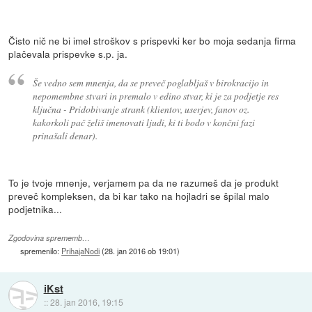
Čisto nič ne bi imel stroškov s prispevki ker bo moja sedanja firma
plačevala prispevke s.p. ja.
Še vedno sem mnenja, da se preveč poglabljaš v birokracijo in
nepomembne stvari in premalo v edino stvar, ki je za podjetje res
ključna - Pridobivanje strank (klientov, userjev, fanov oz.
kakorkoli pač želiš imenovati ljudi, ki ti bodo v končni fazi
prinašali denar).
To je tvoje mnenje, verjamem pa da ne razumeš da je produkt
preveč kompleksen, da bi kar tako na hojladri se špilal malo
podjetnika...
Zgodovina sprememb…
spremenilo:
PrihajaNodi
(
28. jan 2016 ob 19:01
)
iKst
::
28. jan 2016, 19:15