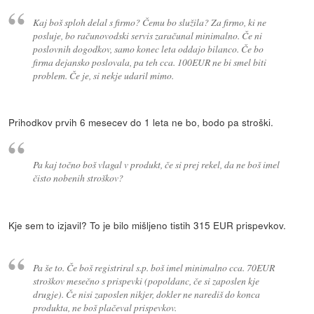
Kaj boš sploh delal s firmo? Čemu bo služila? Za firmo, ki ne
posluje, bo računovodski servis zaračunal minimalno. Če ni
poslovnih dogodkov, samo konec leta oddajo bilanco. Če bo
firma dejansko poslovala, pa teh cca. 100EUR ne bi smel biti
problem. Če je, si nekje udaril mimo.
Prihodkov prvih 6 mesecev do 1 leta ne bo, bodo pa stroški.
Pa kaj točno boš vlagal v produkt, če si prej rekel, da ne boš imel
čisto nobenih stroškov?
Kje sem to izjavil? To je bilo mišljeno tistih 315 EUR prispevkov.
Pa še to. Če boš registriral s.p. boš imel minimalno cca. 70EUR
stroškov mesečno s prispevki (popoldanc, če si zaposlen kje
drugje). Če nisi zaposlen nikjer, dokler ne narediš do konca
produkta, ne boš plačeval prispevkov.