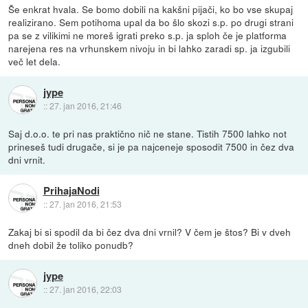
Še enkrat hvala. Se bomo dobili na kakšni pijači, ko bo vse skupaj
realizirano. Sem potihoma upal da bo šlo skozi s.p. po drugi strani
pa se z vilikimi ne moreš igrati preko s.p. ja sploh če je platforma
narejena res na vrhunskem nivoju in bi lahko zaradi sp. ja izgubili
več let dela.
jype
::
27. jan 2016, 21:46
Saj d.o.o. te pri nas praktično nič ne stane. Tistih 7500 lahko not
prineseš tudi drugače, si je pa najceneje sposodit 7500 in čez dva
dni vrnit.
PrihajaNodi
::
27. jan 2016, 21:53
Zakaj bi si spodil da bi čez dva dni vrnil? V čem je štos? Bi v dveh
dneh dobil že toliko ponudb?
jype
::
27. jan 2016, 22:03