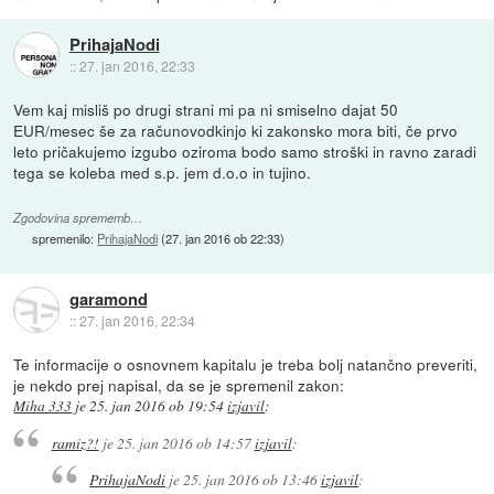
PrihajaNodi
::
27. jan 2016, 22:33
Vem kaj misliš po drugi strani mi pa ni smiselno dajat 50
EUR/mesec še za računovodkinjo ki zakonsko mora biti, če prvo
leto pričakujemo izgubo oziroma bodo samo stroški in ravno zaradi
tega se koleba med s.p. jem d.o.o in tujino.
Zgodovina sprememb…
spremenilo:
PrihajaNodi
(
27. jan 2016 ob 22:33
)
garamond
::
27. jan 2016, 22:34
Te informacije o osnovnem kapitalu je treba bolj natančno preveriti,
je nekdo prej napisal, da se je spremenil zakon:
Miha 333
je
25. jan 2016 ob 19:54
izjavil
:
ramiz?!
je
25. jan 2016 ob 14:57
izjavil
:
PrihajaNodi
je
25. jan 2016 ob 13:46
izjavil
: