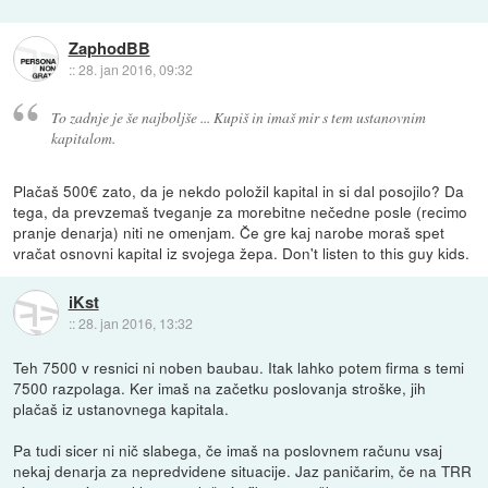
ZaphodBB
::
28. jan 2016, 09:32
To zadnje je še najboljše ... Kupiš in imaš mir s tem ustanovnim
kapitalom.
Plačaš 500€ zato, da je nekdo položil kapital in si dal posojilo? Da
tega, da prevzemaš tveganje za morebitne nečedne posle (recimo
pranje denarja) niti ne omenjam. Če gre kaj narobe moraš spet
vračat osnovni kapital iz svojega žepa. Don't listen to this guy kids.
iKst
::
28. jan 2016, 13:32
Teh 7500 v resnici ni noben baubau. Itak lahko potem firma s temi
7500 razpolaga. Ker imaš na začetku poslovanja stroške, jih
plačaš iz ustanovnega kapitala.
Pa tudi sicer ni nič slabega, če imaš na poslovnem računu vsaj
nekaj denarja za nepredvidene situacije. Jaz paničarim, če na TRR