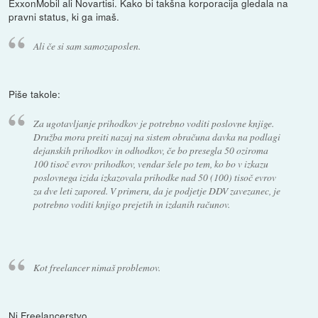
ExxonMobil ali Novartisi. Kako bi takšna korporacija gledala na
pravni status, ki ga imaš.
Ali če si sam samozaposlen.
Piše takole:
Za ugotavljanje prihodkov je potrebno voditi poslovne knjige.
Družba mora preiti nazaj na sistem obračuna davka na podlagi
dejanskih prihodkov in odhodkov, če bo presegla 50 oziroma
100 tisoč evrov prihodkov, vendar šele po tem, ko bo v izkazu
poslovnega izida izkazovala prihodke nad 50 (100) tisoč evrov
za dve leti zapored. V primeru, da je podjetje DDV zavezanec, je
potrebno voditi knjigo prejetih in izdanih računov.
Kot freelancer nimaš problemov.
Ni Freelancerstvo.