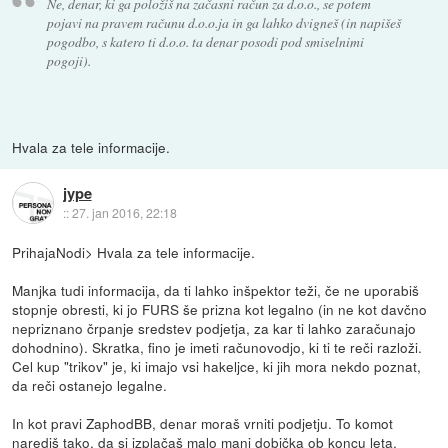
Ne, denar, ki ga položiš na začasni račun za d.o.o., se potem
pojavi na pravem računu d.o.o.ja in ga lahko dvigneš (in napišeš
pogodbo, s katero ti d.o.o. ta denar posodi pod smiselnimi
pogoji).
Hvala za tele informacije.
jype
::
27. jan 2016, 22:18
PrihajaNodi> Hvala za tele informacije.
Manjka tudi informacija, da ti lahko inšpektor teži, če ne uporabiš
stopnje obresti, ki jo FURS še prizna kot legalno (in ne kot davčno
nepriznano črpanje sredstev podjetja, za kar ti lahko zaračunajo
dohodnino). Skratka, fino je imeti računovodjo, ki ti te reči razloži.
Cel kup "trikov" je, ki imajo vsi hakeljce, ki jih mora nekdo poznat,
da reči ostanejo legalne.
In kot pravi ZaphodBB, denar moraš vrniti podjetju. To komot
narediš tako, da si izplačaš malo manj dobička ob koncu leta.