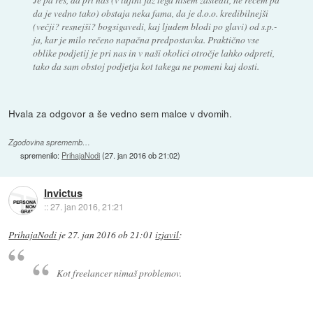
da je vedno tako) obstaja neka fama, da je d.o.o. kredibilnejši
(večji? resnejši? bogsigavedi, kaj ljudem blodi po glavi) od s.p.-
ja, kar je milo rečeno napačna predpostavka. Praktično vse
oblike podjetij je pri nas in v naši okolici otročje lahko odpreti,
tako da sam obstoj podjetja kot takega ne pomeni kaj dosti.
Hvala za odgovor a še vedno sem malce v dvomih.
Zgodovina sprememb…
spremenilo:
PrihajaNodi
(
27. jan 2016 ob 21:02
)
Invictus
::
27. jan 2016, 21:21
PrihajaNodi
je
27. jan 2016 ob 21:01
izjavil
:
Kot freelancer nimaš problemov.