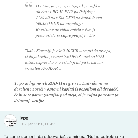
Da Jure, mi je jasno. Ampak je razlika
ali dam v RO 50 EUR na Poljskem
1180 ali pa v Slo 7.500 pa četudi imam
500.000 EUR na razpolago.
Enostvano ne vidim smisla v čem je
prednost da se odpre podjetje v Slo.
Tudi v Sloveniji je okoli 50EUR ... stopiš do prvega,
ki daja kredite, vzameš 7500EUR, greš na VEM
točko, odpreš d.o.o., naslednji ali pa še isti dan
vrneš teh 7500EUR ...
To po zadnji noveli ZGD-1I ne gre več. Lastniku ni več
dovoljeno poseči v osnovni kapital (s posojilom ali drugače),
če bi se ta potem zmanjšal pod mejo, ki je nujno potrebna za
delovanje družbe.
jype
::
27. jan 2016, 22:42
To samo pomeni, da odgovarjaš za minus. "Nujno potrebna za