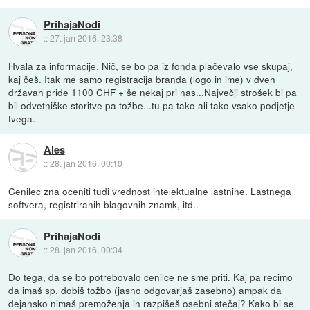
PrihajaNodi
::
27. jan 2016, 23:38
Hvala za informacije. Nič, se bo pa iz fonda plačevalo vse skupaj,
kaj češ. Itak me samo registracija branda (logo in ime) v dveh
državah pride 1100 CHF + še nekaj pri nas...Največji strošek bi pa
bil odvetniške storitve pa tožbe...tu pa tako ali tako vsako podjetje
tvega.
Ales
::
28. jan 2016, 00:10
Cenilec zna oceniti tudi vrednost intelektualne lastnine. Lastnega
softvera, registriranih blagovnih znamk, itd..
PrihajaNodi
::
28. jan 2016, 00:34
Do tega, da se bo potrebovalo cenilce ne sme priti. Kaj pa recimo
da imaš sp. dobiš tožbo (jasno odgovarjaš zasebno) ampak da
dejansko nimaš premoženja in razpišeš osebni stečaj? Kako bi se