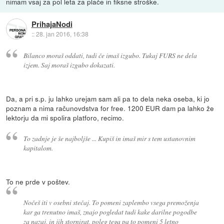
nimam vsaj za pol leta za plače in fiksne stroške.
PrihajaNodi
::
28. jan 2016, 16:38
Bilanco moraš oddati, tudi če imaš izgubo. Tukaj FURS ne dela
izjem. Saj moraš izgubo dokazati.
Da, a pri s.p. ju lahko urejam sam ali pa to dela neka oseba, ki jo
poznam a nima računovdstva for free. 1200 EUR dam pa lahko že
lektorju da mi spolira platforo, recimo.
To zadnje je še najboljše ... Kupiš in imaš mir s tem ustanovnim
kapitalom.
To ne prde v poštev.
Nočeš iti v osebni stečaj. To pomeni zaplembo vsega premoženja
kar ga trenutno imaš, znajo pogledat tudi kake darilne pogodbe
za nazaj, in jih stornirat, poleg tega pa to pomeni 5 letno