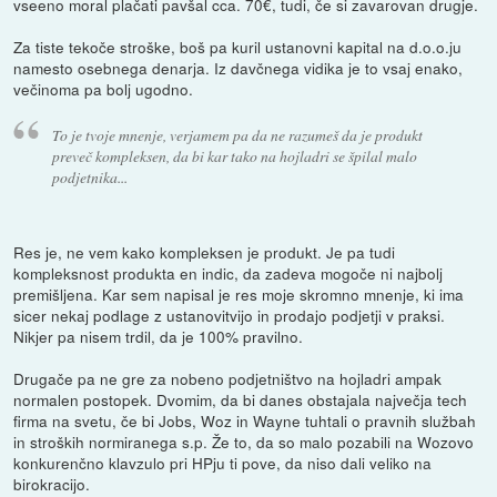
vseeno moral plačati pavšal cca. 70€, tudi, če si zavarovan drugje.
Za tiste tekoče stroške, boš pa kuril ustanovni kapital na d.o.o.ju
namesto osebnega denarja. Iz davčnega vidika je to vsaj enako,
večinoma pa bolj ugodno.
To je tvoje mnenje, verjamem pa da ne razumeš da je produkt
preveč kompleksen, da bi kar tako na hojladri se špilal malo
podjetnika...
Res je, ne vem kako kompleksen je produkt. Je pa tudi
kompleksnost produkta en indic, da zadeva mogoče ni najbolj
premišljena. Kar sem napisal je res moje skromno mnenje, ki ima
sicer nekaj podlage z ustanovitvijo in prodajo podjetji v praksi.
Nikjer pa nisem trdil, da je 100% pravilno.
Drugače pa ne gre za nobeno podjetništvo na hojladri ampak
normalen postopek. Dvomim, da bi danes obstajala največja tech
firma na svetu, če bi Jobs, Woz in Wayne tuhtali o pravnih službah
in stroških normiranega s.p. Že to, da so malo pozabili na Wozovo
konkurenčno klavzulo pri HPju ti pove, da niso dali veliko na
birokracijo.