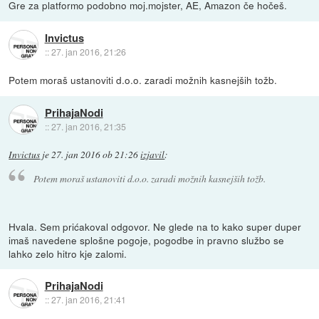
Gre za platformo podobno moj.mojster, AE, Amazon če hočeš.
Invictus
::
27. jan 2016, 21:26
Potem moraš ustanoviti d.o.o. zaradi možnih kasnejših tožb.
PrihajaNodi
::
27. jan 2016, 21:35
Invictus
je
27. jan 2016 ob 21:26
izjavil
:
Potem moraš ustanoviti d.o.o. zaradi možnih kasnejših tožb.
Hvala. Sem prićakoval odgovor. Ne glede na to kako super duper
imaš navedene splošne pogoje, pogodbe in pravno službo se
lahko zelo hitro kje zalomi.
PrihajaNodi
::
27. jan 2016, 21:41