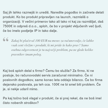
Saj jih lahko razmejiš in urediš. Naredite pogodbo in začnete delati
produkt. Ko bo produkt pripravljen na launch, razmisliš o
organizaciji. V večini primerov tako ali tako ni kaj za razmišljat, daš
7500€ in odpreš d.o.o., sploh, če bo v projekt vključenih več ljudi,
če bo imelo podjetje IP in tako dalje.
Zakaj bi plačeval 100 EUR na mesec za računovodjo, če lahko
vsak cent vložim v produkt, ki mi pride še kako prav? Samo
osebna odgovornost je tu največji problem, pa ne glede koliko
pravnikov imam poleg.
Kaj boš sploh delal s firmo? Čemu bo služila? Za firmo, ki ne
posluje, bo računovodski servis zaračunal minimalno. Če ni
poslovnih dogodkov, samo konec leta oddajo bilanco. Če bo firma
dejansko poslovala, pa teh cca. 100€ ne bi smel biti problem. Če
je, si nekje udaril mimo.
Pa kaj točno boš vlagal v produkt, če si prej rekel, da ne boš imel
čisto nobenih stroškov?