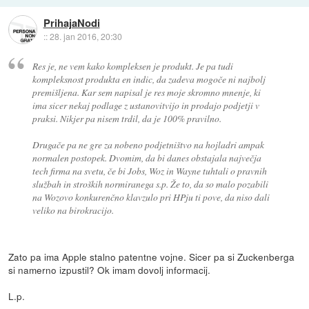
PrihajaNodi
::
28. jan 2016, 20:30
Res je, ne vem kako kompleksen je produkt. Je pa tudi
kompleksnost produkta en indic, da zadeva mogoče ni najbolj
premišljena. Kar sem napisal je res moje skromno mnenje, ki
ima sicer nekaj podlage z ustanovitvijo in prodajo podjetji v
praksi. Nikjer pa nisem trdil, da je 100% pravilno.
Drugače pa ne gre za nobeno podjetništvo na hojladri ampak
normalen postopek. Dvomim, da bi danes obstajala največja
tech firma na svetu, če bi Jobs, Woz in Wayne tuhtali o pravnih
službah in stroških normiranega s.p. Že to, da so malo pozabili
na Wozovo konkurenčno klavzulo pri HPju ti pove, da niso dali
veliko na birokracijo.
Zato pa ima Apple stalno patentne vojne. Sicer pa si Zuckenberga
si namerno izpustil? Ok imam dovolj informacij.
L.p.