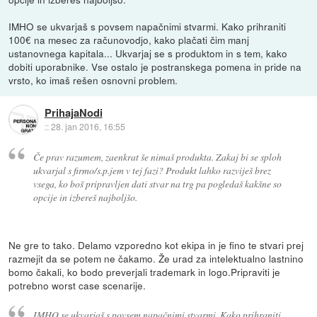
IMHO se ukvarjaš s povsem napačnimi stvarmi. Kako prihraniti
100€ na mesec za računovodjo, kako plačati čim manj
ustanovnega kapitala... Ukvarjaj se s produktom in s tem, kako
dobiti uporabnike. Vse ostalo je postranskega pomena in pride na
vrsto, ko imaš rešen osnovni problem.
PrihajaNodi
::
28. jan 2016, 16:55
Če prav razumem, zaenkrat še nimaš produkta. Zakaj bi se sploh
ukvarjal s firmo/s.p.jem v tej fazi? Produkt lahko razviješ brez
vsega, ko boš pripravljen dati stvar na trg pa pogledaš kakšne so
opcije in izbereš najboljšo.
Ne gre to tako. Delamo vzporedno kot ekipa in je fino te stvari prej
razmejit da se potem ne čakamo. Že urad za intelektualno lastnino
bomo čakali, ko bodo preverjali trademark in logo.Pripraviti je
potrebno worst case scenarije.
IMHO se ukvarjaš s povsem napačnimi stvarmi. Kako prihraniti