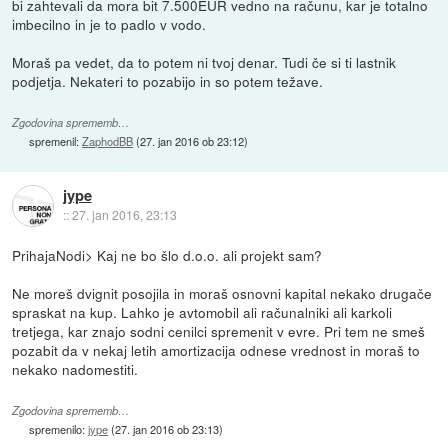
bi zahtevali da mora bit 7.500EUR vedno na računu, kar je totalno
imbecilno in je to padlo v vodo.
Moraš pa vedet, da to potem ni tvoj denar. Tudi če si ti lastnik
podjetja. Nekateri to pozabijo in so potem težave.
Zgodovina sprememb…
spremenil:
ZaphodBB
(
27. jan 2016 ob 23:12
)
jype
::
27. jan 2016, 23:13
PrihajaNodi> Kaj ne bo šlo d.o.o. ali projekt sam?
Ne moreš dvignit posojila in moraš osnovni kapital nekako drugače
spraskat na kup. Lahko je avtomobil ali računalniki ali karkoli
tretjega, kar znajo sodni cenilci spremenit v evre. Pri tem ne smeš
pozabit da v nekaj letih amortizacija odnese vrednost in moraš to
nekako nadomestiti.
Zgodovina sprememb…
spremenilo:
jype
(
27. jan 2016 ob 23:13
)