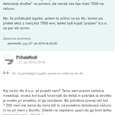
delovanje družbe" ne pomeni, da moraš ves čas imeti 7500 na
računu.
No, če pričakuješ izgubo, potem to očitno ne bo šlo, komot pa
prideš skoz z manj kot 7500 evri, lahko tudi kupiš "prazen" d.o.o.
za par sto evrov.
Zgodovina sprememb…
spremenilo:
jype
(
27. jan 2016 ob 22:43
)
PrihajaNodi
::
27. jan 2016, 22:54
No, če pričakuješ izgubo, potem to očitno ne bo šlo.
Kaj ne bo šlo d.o.o. ali projekt sam? Temu sam pravim začetna
investicija, enako kot kupiš tovornjak da delaš in pokriješ ta stroške
je enako pri projektu, ki ga razvijamo. Bo potrebno precej več kot
7.500 mori me samo da mora biti to na posebno določenem računu
in ne pri meni v štumfu: )Glede na napisano upam da ga bom lahko
prenesel nazaj v štumf: )