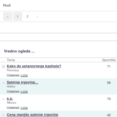
Nodi
2
»
«
1
Vredno ogleda ...
Tema
Sporočila
⊘
Kako do ustanovnega kapitala?
71
Peroneus
Oddelek:
Loža
»
Spletna trgovina...
56
HotIce
Oddelek:
Loža
»
s.p.
70
Alfonzo
Oddelek:
Loža
»
Cena manjše spletne trgovine
42