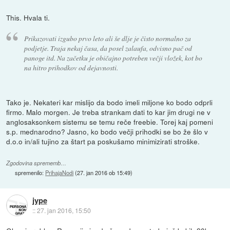
This. Hvala ti.
Prikazovati izgubo prvo leto ali še dlje je čisto normalno za
podjetje. Traja nekaj časa, da posel zalaufa, odvisno pač od
panoge itd. Na začetku je običajno potreben večji vložek, kot bo
na hitro prihodkov od dejavnosti.
Tako je. Nekateri kar mislijo da bodo imeli miljone ko bodo odprli
firmo. Malo morgen. Je treba strankam dati to kar jim drugi ne v
anglosaksonkem sistemu se temu reče freebie. Torej kaj pomeni
s.p. mednarodno? Jasno, ko bodo večji prihodki se bo že šlo v
d.o.o in/ali tujino za štart pa poskušamo minimizirati stroške.
Zgodovina sprememb…
spremenilo:
PrihajaNodi
(
27. jan 2016 ob 15:49
)
jype
::
27. jan 2016, 15:50