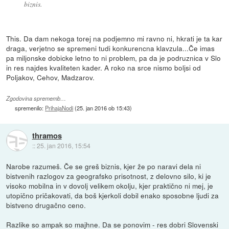
biznis.
This. Da dam nekoga torej na podjemno mi ravno ni, hkrati je ta kar
draga, verjetno se spremeni tudi konkurencna klavzula...Če imas
pa miljonske dobicke letno to ni problem, pa da je podruznica v Slo
in res najdes kvaliteten kader. A roko na srce nismo boljsi od
Poljakov, Cehov, Madzarov.
Zgodovina sprememb…
spremenilo:
PrihajaNodi
(
25. jan 2016 ob 15:43
)
thramos
::
25. jan 2016, 15:54
Narobe razumeš. Če se greš biznis, kjer že po naravi dela ni
bistvenih razlogov za geografsko prisotnost, z delovno silo, ki je
visoko mobilna in v dovolj velikem okolju, kjer praktično ni mej, je
utopično pričakovati, da boš kjerkoli dobil enako sposobne ljudi za
bistveno drugačno ceno.
Razlike so ampak so majhne. Da se ponovim - res dobri Slovenski