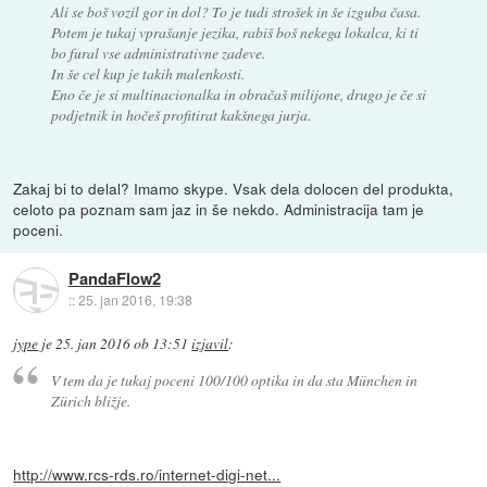
Ali se boš vozil gor in dol? To je tudi strošek in še izguba časa.
Potem je tukaj vprašanje jezika, rabiš boš nekega lokalca, ki ti
bo fural vse administrativne zadeve.
In še cel kup je takih malenkosti.
Eno če je si multinacionalka in obračaš milijone, drugo je če si
podjetnik in hočeš profitirat kakšnega jurja.
Zakaj bi to delal? Imamo skype. Vsak dela dolocen del produkta,
celoto pa poznam sam jaz in še nekdo. Administracija tam je
poceni.
PandaFlow2
::
25. jan 2016, 19:38
jype
je
25. jan 2016 ob 13:51
izjavil
:
V tem da je tukaj poceni 100/100 optika in da sta München in
Zürich bližje.
http://www.rcs-rds.ro/internet-digi-net...