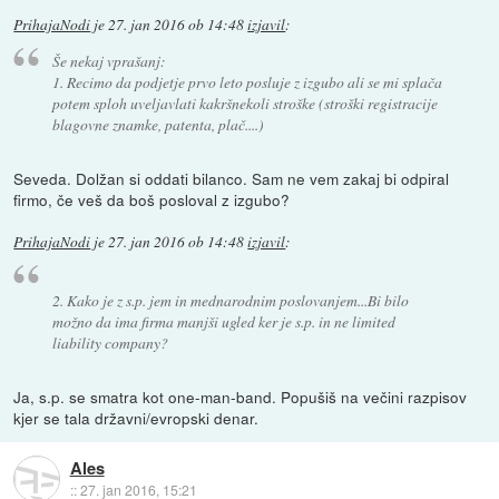
PrihajaNodi
je
27. jan 2016 ob 14:48
izjavil
:
Še nekaj vprašanj:
1. Recimo da podjetje prvo leto posluje z izgubo ali se mi splača
potem sploh uveljavlati kakršnekoli stroške (stroški registracije
blagovne znamke, patenta, plač....)
Seveda. Dolžan si oddati bilanco. Sam ne vem zakaj bi odpiral
firmo, če veš da boš posloval z izgubo?
PrihajaNodi
je
27. jan 2016 ob 14:48
izjavil
:
2. Kako je z s.p. jem in mednarodnim poslovanjem...Bi bilo
možno da ima firma manjši ugled ker je s.p. in ne limited
liability company?
Ja, s.p. se smatra kot one-man-band. Popušiš na večini razpisov
kjer se tala državni/evropski denar.
Ales
::
27. jan 2016, 15:21