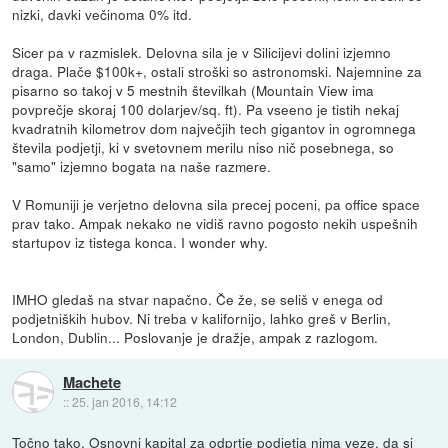
nizki, davki večinoma 0% itd.
Sicer pa v razmislek. Delovna sila je v Silicijevi dolini izjemno
draga. Plače $100k+, ostali stroški so astronomski. Najemnine za
pisarno so takoj v 5 mestnih številkah (Mountain View ima
povprečje skoraj 100 dolarjev/sq. ft). Pa vseeno je tistih nekaj
kvadratnih kilometrov dom največjih tech gigantov in ogromnega
števila podjetji, ki v svetovnem merilu niso nič posebnega, so
"samo" izjemno bogata na naše razmere.
V Romuniji je verjetno delovna sila precej poceni, pa office space
prav tako. Ampak nekako ne vidiš ravno pogosto nekih uspešnih
startupov iz tistega konca. I wonder why.
IMHO gledaš na stvar napačno. Če že, se seliš v enega od
podjetniških hubov. Ni treba v kalifornijo, lahko greš v Berlin,
London, Dublin... Poslovanje je dražje, ampak z razlogom.
Machete
::
25. jan 2016, 14:12
Točno tako. Osnovni kapital za odprtje podjetja nima veze, da si