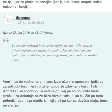
ne tja, kjer so plače najcenejše (kar je tudi faktor, ampak redko
najpomembnejši).
thramos
::
25. jan 2016, 15:16
iKst
je
25. jan 2016 ob 15:01
izjavil
:
To sem jaz razlagal in še vedno stojim za tem. V Sloveniji je
price/performance razmerje odlično. Na eni strani imamo
izobražen, spodoben folk, na drugi strani pa vzhodno evropske
plače.
.
Vem in se še vedno ne strinjam. Izobraženi in sposobni ljudje so
zaradi odprtosti mej in bližine hubov že zdavnaj v tujini. Tisti
izobraženi in spodobni, ki ostanejo tukaj pa so po bruto bruto
strošku za delodajalca že blizu nivoja tistih, ki so šli. Žal pa neto
prihodki razen v primerih, ki mejijo ali pa kar so davčna utaja, temu
ne sledijo.