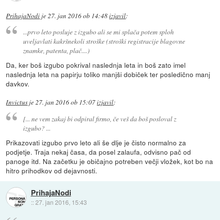
PrihajaNodi
je
27. jan 2016 ob 14:48
izjavil
:
...prvo leto posluje z izgubo ali se mi splača potem sploh
uveljavlati kakršnekoli stroške (stroški registracije blagovne
znamke, patenta, plač....)
Da, ker boš izgubo pokrival naslednja leta in boš zato imel
naslednja leta na papirju toliko manjši dobiček ter posledično manj
davkov.
Invictus
je
27. jan 2016 ob 15:07
izjavil
:
[... ne vem zakaj bi odpiral firmo, če veš da boš posloval z
izgubo? ...
Prikazovati izgubo prvo leto ali še dlje je čisto normalno za
podjetje. Traja nekaj časa, da posel zalaufa, odvisno pač od
panoge itd. Na začetku je običajno potreben večji vložek, kot bo na
hitro prihodkov od dejavnosti.
PrihajaNodi
::
27. jan 2016, 15:43