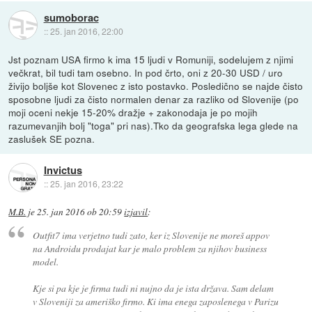
sumoborac
::
25. jan 2016, 22:00
Jst poznam USA firmo k ima 15 ljudi v Romuniji, sodelujem z njimi
večkrat, bil tudi tam osebno. In pod črto, oni z 20-30 USD / uro
živijo boljše kot Slovenec z isto postavko. Posledično se najde čisto
sposobne ljudi za čisto normalen denar za razliko od Slovenije (po
moji oceni nekje 15-20% dražje + zakonodaja je po mojih
razumevanjih bolj "toga" pri nas).Tko da geografska lega glede na
zaslušek SE pozna.
Invictus
::
25. jan 2016, 23:22
M.B.
je
25. jan 2016 ob 20:59
izjavil
:
Outfit7 ima verjetno tudi zato, ker iz Slovenije ne moreš appov
na Androidu prodajat kar je malo problem za njihov business
model.
Kje si pa kje je firma tudi ni nujno da je ista država. Sam delam
v Sloveniji za ameriško firmo. Ki ima enega zaposlenega v Parizu