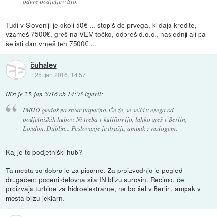
odpre podjetje v Slo.
Tudi v Sloveniji je okoli 50€ ... stopiš do prvega, ki daja kredite,
vzameš 7500€, greš na VEM točko, odpreš d.o.o., naslednji ali pa
še isti dan vrneš teh 7500€ ...
čuhalev
::
25. jan 2016, 14:57
iKst
je
25. jan 2016 ob 14:03
izjavil
:
IMHO gledaš na stvar napačno. Če že, se seliš v enega od
podjetniških hubov. Ni treba v kalifornijo, lahko greš v Berlin,
London, Dublin... Poslovanje je dražje, ampak z razlogom.
Kaj je to podjetniški hub?
Ta mesta so dobra le za pisarne. Za proizvodnjo je pogled
drugačen: poceni delovna sila IN blizu surovin. Recimo, če
proizvaja turbine za hidroelektrarne, ne bo šel v Berlin, ampak v
mesta blizu jeklarn.