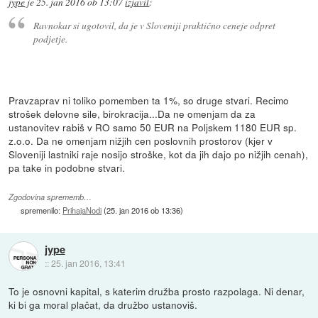
jype
je
25. jan 2016 ob 13:07
izjavil
:
Ravnokar si ugotovil, da je v Sloveniji praktično ceneje odpret
podjetje.
Pravzaprav ni toliko pomemben ta 1%, so druge stvari. Recimo
strošek delovne sile, birokracija...Da ne omenjam da za
ustanovitev rabiš v RO samo 50 EUR na Poljskem 1180 EUR sp.
z.o.o. Da ne omenjam nižjih cen poslovnih prostorov (kjer v
Sloveniji lastniki raje nosijo stroške, kot da jih dajo po nižjih cenah),
pa take in podobne stvari.
Zgodovina sprememb…
spremenilo:
PrihajaNodi
(
25. jan 2016 ob 13:36
)
jype
::
25. jan 2016, 13:41
To je osnovni kapital, s katerim družba prosto razpolaga. Ni denar,
ki bi ga moral plačat, da družbo ustanoviš.