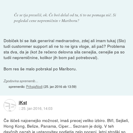
Če se tja preseliš, ok. Če boš delal od tu, ti to ne pomaga nič. Si
pogledal cene nepremičnin v Mariboru?
Dobiček bi se itak generiral mednarodno, zdej ali imam tukaj (Slo)
tudi custommer support ali ne to ne igra vloge, ali pač? Problema
sta dva, da je (kot že rečeno delovna sila cenejša, cenejše pa so
tudii nepremičnine, kolikor jih bom pač potreboval).
Bom res še malo pobrskal po Mariboru.
Zgodovina sprememb…
spremenilo:
PrihajaNodi
(
25. jan 2016 ob 13:59
)
iKst
::
25. jan 2016, 14:03
Če iščeš najcenejšo možnost, imaš precej veliko izbiro. BVI, Sejšeli,
Hong Kong, Belize, Panama, Ciper... Seznam je dolg. V teh
davčnih oazah je ustanovitev podjetja zelo poceni, letni stroški so