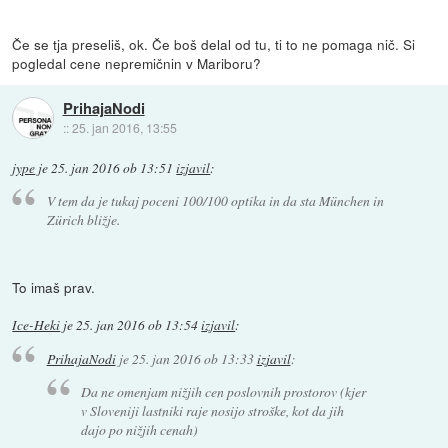
Če se tja preseliš, ok. Če boš delal od tu, ti to ne pomaga nič. Si
pogledal cene nepremičnin v Mariboru?
PrihajaNodi
::
25. jan 2016, 13:55
jype
je
25. jan 2016 ob 13:51
izjavil
:
V tem da je tukaj poceni 100/100 optika in da sta München in
Zürich bližje.
To imaš prav.
Ice-Heki
je
25. jan 2016 ob 13:54
izjavil
:
PrihajaNodi
je
25. jan 2016 ob 13:33
izjavil
:
Da ne omenjam nižjih cen poslovnih prostorov (kjer
v Sloveniji lastniki raje nosijo stroške, kot da jih
dajo po nižjih cenah)