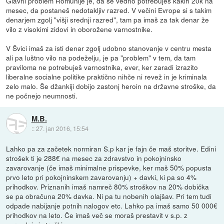
Glavni problem Romunije je, da še vedno potrebuješ kakih 20k na
mesec, da postaneš nedotakljiv razred. V večini Evrope si s takim
denarjem zgolj "višji srednji razred", tam pa imaš za tak denar že
vilo z visokimi zidovi in oborožene varnostnike.
V Švici imaš za isti denar zgolj udobno stanovanje v centru mesta
ali pa luštno vilo na podeželju, je pa "problem" v tem, da tam
praviloma ne potrebuješ varnostnika, ever, ker zaradi izrazito
liberalne socialne politike praktično nihče ni revež in je kriminala
zelo malo. Še džankiji dobijo zastonj heroin na državne stroške, da
ne počnejo neumnosti.
M.B.
::
27. jan 2016, 15:54
Lahko pa za začetek normiran S.p kar je fajn če maš storitve. Edini
strošek ti je 288€ na mesec za zdravstvo in pokojninsko
zavarovanje (če imaš minimalne prispevke, ker maš 50% popusta
prvo leto pri pokojninskem zavarovanju) + davki, ki pa so 4%
prihodkov. Priznanih imaš namreč 80% stroškov na 20% dobička
se pa obračuna 20% davka. Ni pa tu nobenih olajšav. Pri tem tudi
odpade nabijanje potnih nalogov etc. Lahko pa imaš samo 50 000€
prihodkov na leto. Če imaš več se moraš prestavit v s.p. z