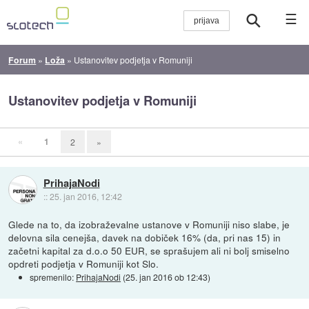
☰
Forum
»
Loža
»
Ustanovitev podjetja v Romuniji
Ustanovitev podjetja v Romuniji
«
1
2
»
PrihajaNodi
::
25. jan 2016, 12:42
Glede na to, da izobraževalne ustanove v Romuniji niso slabe, je
delovna sila cenejša, davek na dobiček 16% (da, pri nas 15) in
začetni kapital za d.o.o 50 EUR, se sprašujem ali ni bolj smiselno
opdreti podjetja v Romuniji kot Slo.
spremenilo:
PrihajaNodi
(
25. jan 2016 ob 12:43
)