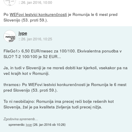
::
26. jan 2016, 10:00
Po
WEFovi lestvici konkurenčnosti
je Romunija le 6 mest pred
Slovenijo (53. proti 59.).
jype
::
26. jan 2016, 10:25
FileGo1> 6,50 EUR/mesec za 100/100. Ekvivalentna ponudba v
SLO? T-2 100/100 je 52 EUR...
Ja, in tudi v Sloveniji je ne moreš dobiti kar kjerkoli, vsekakor pa na
več krajih kot v Romuniji.
thramos> Po WEFovi lestvici konkurenčnosti je Romunija le 6 mest
pred Slovenijo (53. proti 59.).
To ni neobičajno: Romunija ima precej reči bolje rešenih kot
Slovenija, žal je pa kvaliteta življenja tudi precej nižja.
Zgodovina sprememb…
spremenilo:
jype
(
26. jan 2016 ob 10:26
)