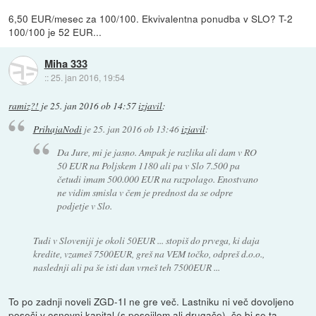
6,50 EUR/mesec za 100/100. Ekvivalentna ponudba v SLO? T-2
100/100 je 52 EUR...
Miha 333
::
25. jan 2016, 19:54
ramiz?!
je
25. jan 2016 ob 14:57
izjavil
:
PrihajaNodi
je
25. jan 2016 ob 13:46
izjavil
:
Da Jure, mi je jasno. Ampak je razlika ali dam v RO
50 EUR na Poljskem 1180 ali pa v Slo 7.500 pa
četudi imam 500.000 EUR na razpolago. Enostvano
ne vidim smisla v čem je prednost da se odpre
podjetje v Slo.
Tudi v Sloveniji je okoli 50EUR ... stopiš do prvega, ki daja
kredite, vzameš 7500EUR, greš na VEM točko, odpreš d.o.o.,
naslednji ali pa še isti dan vrneš teh 7500EUR ...
To po zadnji noveli ZGD-1I ne gre več. Lastniku ni več dovoljeno
poseči v osnovni kapital (s posojilom ali drugače), če bi se ta