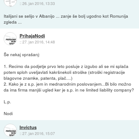
::
26. jan 2016, 13:33
Italijani se selijo v Albanijo ... zanje še bolj ugodno kot Romunija
zgleda ...
PrihajaNodi
::
27. jan 2016, 14:48
Še nekaj vprašanj:
1. Recimo da podjetje prvo leto posluje z izgubo ali se mi splača
potem sploh uveljavlati kakršnekoli stroške (stroški registracije
blagovne znamke, patenta, plač....)
2. Kako je z s.p. jem in mednarodnim poslovanjem...Bi bilo možno
da ima firma manjši ugled ker je s.p. in ne limited liability company?
L.p.
Nodi
Invictus
::
27. jan 2016, 15:07