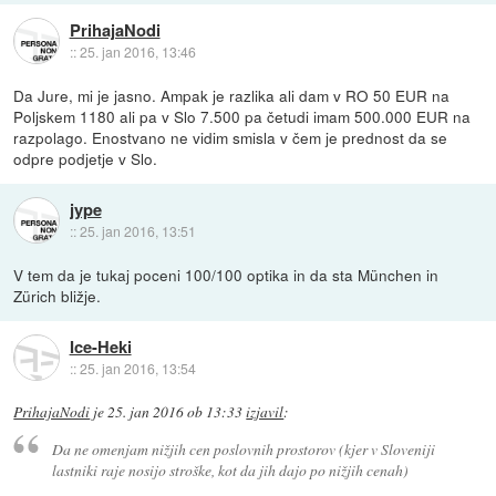
PrihajaNodi
::
25. jan 2016, 13:46
Da Jure, mi je jasno. Ampak je razlika ali dam v RO 50 EUR na
Poljskem 1180 ali pa v Slo 7.500 pa četudi imam 500.000 EUR na
razpolago. Enostvano ne vidim smisla v čem je prednost da se
odpre podjetje v Slo.
jype
::
25. jan 2016, 13:51
V tem da je tukaj poceni 100/100 optika in da sta München in
Zürich bližje.
Ice-Heki
::
25. jan 2016, 13:54
PrihajaNodi
je
25. jan 2016 ob 13:33
izjavil
:
Da ne omenjam nižjih cen poslovnih prostorov (kjer v Sloveniji
lastniki raje nosijo stroške, kot da jih dajo po nižjih cenah)