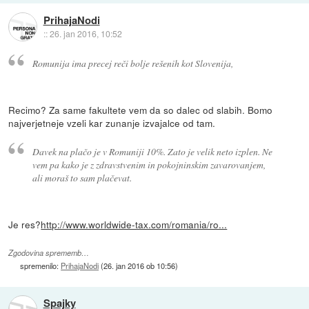
PrihajaNodi
::
26. jan 2016, 10:52
Romunija ima precej reči bolje rešenih kot Slovenija,
Recimo? Za same fakultete vem da so dalec od slabih. Bomo
najverjetneje vzeli kar zunanje izvajalce od tam.
Davek na plačo je v Romuniji 10%. Zato je velik neto izplen. Ne
vem pa kako je z zdravstvenim in pokojninskim zavarovanjem,
ali moraš to sam plačevat.
Je res?
http://www.worldwide-tax.com/romania/ro...
Zgodovina sprememb…
spremenilo:
PrihajaNodi
(
26. jan 2016 ob 10:56
)
Spajky