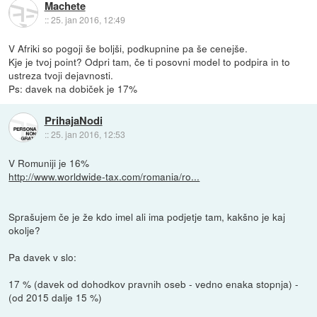
Machete
::
25. jan 2016, 12:49
V Afriki so pogoji še boljši, podkupnine pa še cenejše.
Kje je tvoj point? Odpri tam, če ti posovni model to podpira in to
ustreza tvoji dejavnosti.
Ps: davek na dobiček je 17%
PrihajaNodi
::
25. jan 2016, 12:53
V Romuniji je 16%
http://www.worldwide-tax.com/romania/ro...
Sprašujem če je že kdo imel ali ima podjetje tam, kakšno je kaj
okolje?
Pa davek v slo:
17 % (davek od dohodkov pravnih oseb - vedno enaka stopnja) -
(od 2015 dalje 15 %)