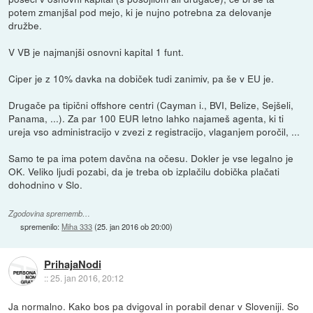
potem zmanjšal pod mejo, ki je nujno potrebna za delovanje
družbe.
V VB je najmanjši osnovni kapital 1 funt.
Ciper je z 10% davka na dobiček tudi zanimiv, pa še v EU je.
Drugače pa tipični offshore centri (Cayman i., BVI, Belize, Sejšeli,
Panama, ...). Za par 100 EUR letno lahko najameš agenta, ki ti
ureja vso administracijo v zvezi z registracijo, vlaganjem poročil, ...
Samo te pa ima potem davčna na očesu. Dokler je vse legalno je
OK. Veliko ljudi pozabi, da je treba ob izplačilu dobička plačati
dohodnino v Slo.
Zgodovina sprememb…
spremenilo:
Miha 333
(
25. jan 2016 ob 20:00
)
PrihajaNodi
::
25. jan 2016, 20:12
Ja normalno. Kako bos pa dvigoval in porabil denar v Sloveniji. So