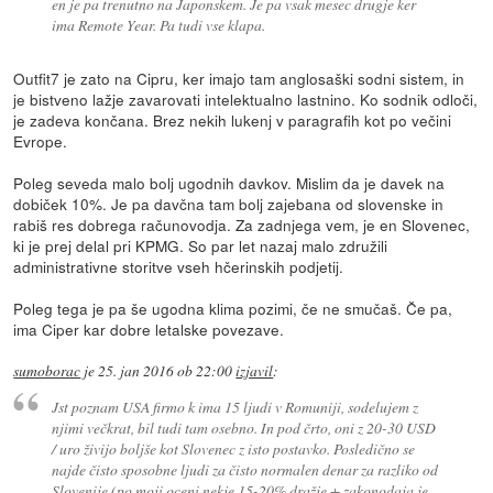
en je pa trenutno na Japonskem. Je pa vsak mesec drugje ker
ima Remote Year. Pa tudi vse klapa.
Outfit7 je zato na Cipru, ker imajo tam anglosaški sodni sistem, in
je bistveno lažje zavarovati intelektualno lastnino. Ko sodnik odloči,
je zadeva končana. Brez nekih lukenj v paragrafih kot po večini
Evrope.
Poleg seveda malo bolj ugodnih davkov. Mislim da je davek na
dobiček 10%. Je pa davčna tam bolj zajebana od slovenske in
rabiš res dobrega računovodja. Za zadnjega vem, je en Slovenec,
ki je prej delal pri KPMG. So par let nazaj malo združili
administrativne storitve vseh hčerinskih podjetij.
Poleg tega je pa še ugodna klima pozimi, če ne smučaš. Če pa,
ima Ciper kar dobre letalske povezave.
sumoborac
je
25. jan 2016 ob 22:00
izjavil
:
Jst poznam USA firmo k ima 15 ljudi v Romuniji, sodelujem z
njimi večkrat, bil tudi tam osebno. In pod črto, oni z 20-30 USD
/ uro živijo boljše kot Slovenec z isto postavko. Posledično se
najde čisto sposobne ljudi za čisto normalen denar za razliko od
Slovenije (po moji oceni nekje 15-20% dražje + zakonodaja je