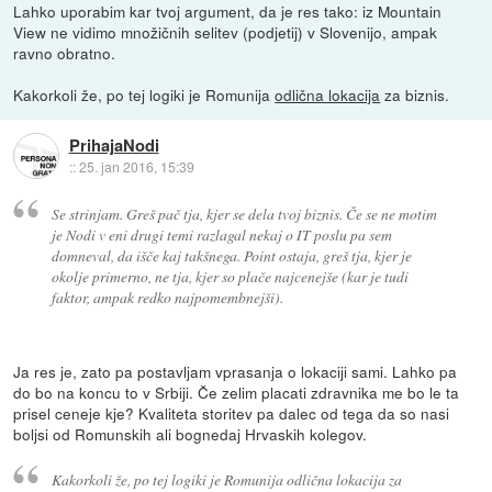
Lahko uporabim kar tvoj argument, da je res tako: iz Mountain
View ne vidimo množičnih selitev (podjetij) v Slovenijo, ampak
ravno obratno.
Kakorkoli že, po tej logiki je Romunija
odlična lokacija
za biznis.
PrihajaNodi
::
25. jan 2016, 15:39
Se strinjam. Greš pač tja, kjer se dela tvoj biznis. Če se ne motim
je Nodi v eni drugi temi razlagal nekaj o IT poslu pa sem
domneval, da išče kaj takšnega. Point ostaja, greš tja, kjer je
okolje primerno, ne tja, kjer so plače najcenejše (kar je tudi
faktor, ampak redko najpomembnejši).
Ja res je, zato pa postavljam vprasanja o lokaciji sami. Lahko pa
do bo na koncu to v Srbiji. Če zelim placati zdravnika me bo le ta
prisel ceneje kje? Kvaliteta storitev pa dalec od tega da so nasi
boljsi od Romunskih ali bognedaj Hrvaskih kolegov.
Kakorkoli že, po tej logiki je Romunija odlična lokacija za