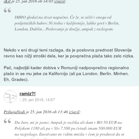
iKst
je
25. jan 2016 ob 14:03
izjavil
:
IMHO gledaš na stvar napačno. Če že, se seliš v enega od
podjetniških hubov. Ni treba v kalifornijo, lahko greš v Berlin,
London, Dublin... Poslovanje je dražje, ampak z razlogom.
Nekdo v eni drugi temi razlaga, da je poslovna prednost Slovenije
ravno kao nižji stroški dela, ker je povprečna plača tako zelo nizka.
Pač, najboljši kader dobiva v Romuniji nadpovprečno regionalno
plačo in se mu jebe za Kalifornijo (ali pa London. Berlin. Minhen.
Eh, Gradec).
ramiz?!
::
25. jan 2016, 14:57
PrihajaNodi
je
25. jan 2016 ob 13:46
izjavil
:
Da Jure, mi je jasno. Ampak je razlika ali dam v RO 50 EUR na
Poljskem 1180 ali pa v Slo 7.500 pa četudi imam 500.000 EUR
na razpolago. Enostvano ne vidim smisla v čem je prednost da se