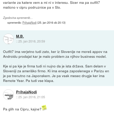
variante za katere vem a mi ni v interesu. Sicer ma pa outfit7
maticno v cipru podruznice pa v Slo.
Zgodovina sprememb…
spremenilo:
PrihajaNodi
(
25. jan 2016 ob 20:13
)
M.B.
::
25. jan 2016, 20:59
Outfit7 ima verjetno tudi zato, ker iz Slovenije ne moreš appov na
Androidu prodajat kar je malo problem za njihov business model.
Kje si pa kje je firma tudi ni nujno da je ista država. Sam delam v
Sloveniji za ameriško firmo. Ki ima enega zaposlenega v Parizu en
je pa trenutno na Japonskem. Je pa vsak mesec drugje ker ima
Remote Year. Pa tudi vse klapa.
PrihajaNodi
::
25. jan 2016, 21:05
Pa glih na Cipru, kajne?