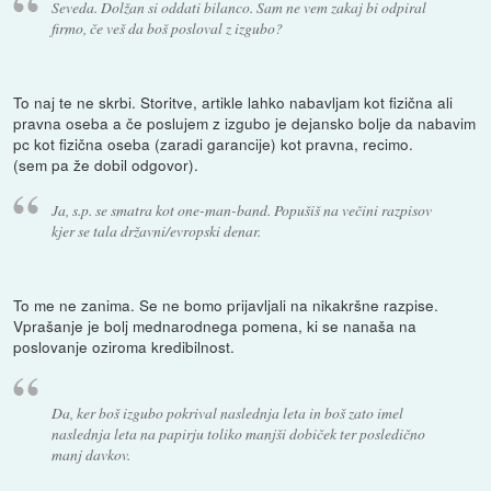
Seveda. Dolžan si oddati bilanco. Sam ne vem zakaj bi odpiral
firmo, če veš da boš posloval z izgubo?
To naj te ne skrbi. Storitve, artikle lahko nabavljam kot fizična ali
pravna oseba a če poslujem z izgubo je dejansko bolje da nabavim
pc kot fizična oseba (zaradi garancije) kot pravna, recimo.
(sem pa že dobil odgovor).
Ja, s.p. se smatra kot one-man-band. Popušiš na večini razpisov
kjer se tala državni/evropski denar.
To me ne zanima. Se ne bomo prijavljali na nikakršne razpise.
Vprašanje je bolj mednarodnega pomena, ki se nanaša na
poslovanje oziroma kredibilnost.
Da, ker boš izgubo pokrival naslednja leta in boš zato imel
naslednja leta na papirju toliko manjši dobiček ter posledično
manj davkov.