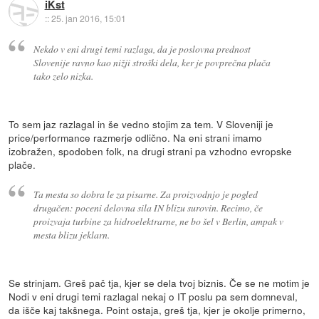
iKst
::
25. jan 2016, 15:01
Nekdo v eni drugi temi razlaga, da je poslovna prednost
Slovenije ravno kao nižji stroški dela, ker je povprečna plača
tako zelo nizka.
To sem jaz razlagal in še vedno stojim za tem. V Sloveniji je
price/performance razmerje odlično. Na eni strani imamo
izobražen, spodoben folk, na drugi strani pa vzhodno evropske
plače.
Ta mesta so dobra le za pisarne. Za proizvodnjo je pogled
drugačen: poceni delovna sila IN blizu surovin. Recimo, če
proizvaja turbine za hidroelektrarne, ne bo šel v Berlin, ampak v
mesta blizu jeklarn.
Se strinjam. Greš pač tja, kjer se dela tvoj biznis. Če se ne motim je
Nodi v eni drugi temi razlagal nekaj o IT poslu pa sem domneval,
da išče kaj takšnega. Point ostaja, greš tja, kjer je okolje primerno,