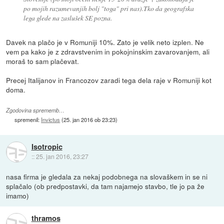
po mojih razumevanjih bolj "toga" pri nas).Tko da geografska
lega glede na zaslušek SE pozna.
Davek na plačo je v Romuniji 10%. Zato je velik neto izplen. Ne
vem pa kako je z zdravstvenim in pokojninskim zavarovanjem, ali
moraš to sam plačevat.
Precej Italijanov in Francozov zaradi tega dela raje v Romuniji kot
doma.
Zgodovina sprememb…
spremenil:
Invictus
(
25. jan 2016 ob 23:23
)
Isotropic
::
25. jan 2016, 23:27
nasa firma je gledala za nekaj podobnega na slovaškem in se ni
splačalo (ob predpostavki, da tam najamejo stavbo, tle jo pa že
imamo)
thramos