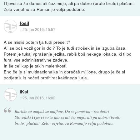
ITjevci so že danes ali čez mejo, ali pa dobro (bruto bruto) plačani.
Zelo verjetno za Romunijo velja podobno.
fosil
::
25. jan 2016, 15:57
A se misliš potem tja tudi preselit?
Ali se boš vozil gor in dol? To je tudi strošek in še izguba časa.
Potem je tukaj vprašanje jezika, rabiš boš nekega lokalca, ki ti bo
fural vse administrativne zadeve.
In še cel kup je takih malenkosti.
Eno če je si multinacionalka in obračaš milijone, drugo je če si
podjetnik in hočeš profitirat kakšnega jurja.
iKst
::
25. jan 2016, 16:02
Razlike so ampak so majhne. Da se ponovim - res dobri
Slovenski ITjevci so že danes ali čez mejo, ali pa dobro (bruto
bruto) plačani. Zelo verjetno za Romunijo velja podobno.