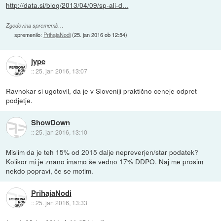
http://data.si/blog/2013/04/09/sp-ali-d...
Zgodovina sprememb…
spremenilo:
PrihajaNodi
(
25. jan 2016 ob 12:54
)
jype
::
25. jan 2016, 13:07
Ravnokar si ugotovil, da je v Sloveniji praktično ceneje odpret
podjetje.
ShowDown
::
25. jan 2016, 13:10
Mislim da je teh 15% od 2015 dalje nepreverjen/star podatek?
Kolikor mi je znano imamo še vedno 17% DDPO. Naj me prosim
nekdo popravi, če se motim.
PrihajaNodi
::
25. jan 2016, 13:33