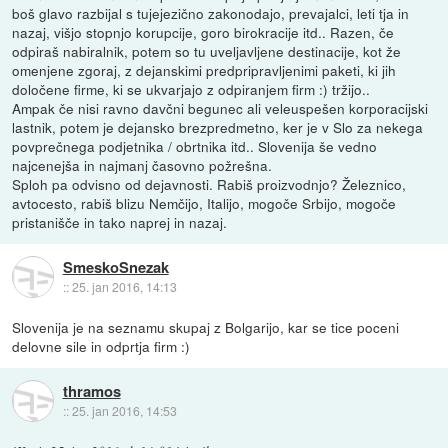
boš glavo razbijal s tujejezično zakonodajo, prevajalci, leti tja in
nazaj, višjo stopnjo korupcije, goro birokracije itd.. Razen, če
odpiraš nabiralnik, potem so tu uveljavljene destinacije, kot že
omenjene zgoraj, z dejanskimi predpripravljenimi paketi, ki jih
določene firme, ki se ukvarjajo z odpiranjem firm :) tržijo..
Ampak če nisi ravno davčni begunec ali veleuspešen korporacijski
lastnik, potem je dejansko brezpredmetno, ker je v Slo za nekega
povprečnega podjetnika / obrtnika itd.. Slovenija še vedno
najcenejša in najmanj časovno požrešna.
Sploh pa odvisno od dejavnosti. Rabiš proizvodnjo? Železnico,
avtocesto, rabiš blizu Nemčijo, Italijo, mogoče Srbijo, mogoče
pristanišče in tako naprej in nazaj.
SmeskoSnezak
::
25. jan 2016, 14:13
Slovenija je na seznamu skupaj z Bolgarijo, kar se tice poceni
delovne sile in odprtja firm :)
thramos
::
25. jan 2016, 14:53