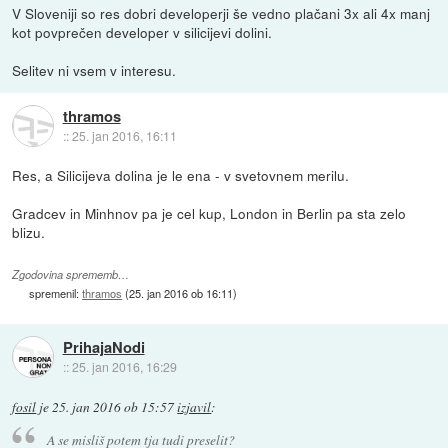
V Sloveniji so res dobri developerji še vedno plačani 3x ali 4x manj
kot povprečen developer v silicijevi dolini.
Selitev ni vsem v interesu.
thramos
::
25. jan 2016, 16:11
Res, a Silicijeva dolina je le ena - v svetovnem merilu.
Gradcev in Minhnov pa je cel kup, London in Berlin pa sta zelo
blizu.
Zgodovina sprememb…
spremenil:
thramos
(
25. jan 2016 ob 16:11
)
PrihajaNodi
::
25. jan 2016, 16:29
fosil
je
25. jan 2016 ob 15:57
izjavil
:
A se misliš potem tja tudi preselit?