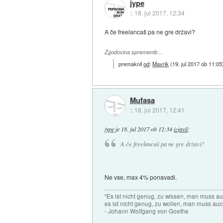
jype
::
18. jul 2017, 12:34
A če freelancaš pa ne gre državi?
Zgodovina sprememb…
premaknil
od
:
Mavrik
(
19. jul 2017 ob 11:05
Mufasa
::
18. jul 2017, 12:41
jype
je
18. jul 2017 ob 12:34
izjavil
:
A če freelancaš pa ne gre državi?
Ne vse, max 4% ponavadi.
"Es ist nicht genug, zu wissen, man muss 
es ist nicht genug, zu wollen, man muss auc
- Johann Wolfgang von Goethe