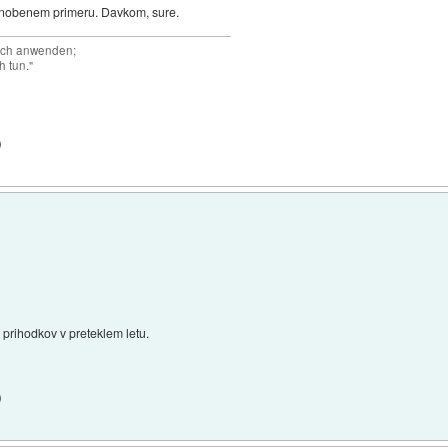
 nobenem primeru. Davkom, sure.
auch anwenden;
h tun."
)
 prihodkov v preteklem letu.
)