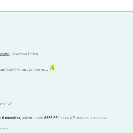
awesome
... zna komu koristit
tat kako firmo na cipru operirat.
a ne? :P
e 6 mesečno, potem je celo 6666,66/mesec z 2 mesecoma dopusta.
upid."