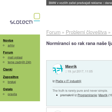
BMW v vozilih začel predvajati reklame
::
dane
Forum
»
Problemi človeštva
»
Novice
Normiranci so rak rana naše lj
arhiv
Forum
mali oglasi
teme zadnjih 24h
Mavrik
Članki
::
19. jul 2017, 11:05
Zaposlitve
Iz
Plače v IT industriji
brskaj
Ostalo
The truth is rarely pure and never simple.
pravila
premaknil iz
Programiranje
:
Mavrik
(
1