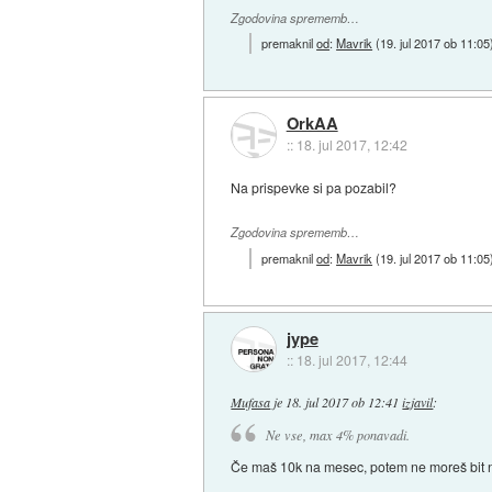
Zgodovina sprememb…
premaknil
od
:
Mavrik
(
19. jul 2017 ob 11:05
OrkAA
::
18. jul 2017, 12:42
Na prispevke si pa pozabil?
Zgodovina sprememb…
premaknil
od
:
Mavrik
(
19. jul 2017 ob 11:05
jype
::
18. jul 2017, 12:44
Mufasa
je
18. jul 2017 ob 12:41
izjavil
:
Ne vse, max 4% ponavadi.
Če maš 10k na mesec, potem ne moreš bit 