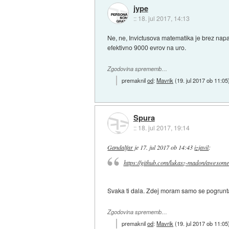
jype
::
18. jul 2017, 14:13
Ne, ne, Invictusova matematika je brez napak
efektivno 9000 evrov na uro.
Zgodovina sprememb…
premaknil
od
:
Mavrik
(
19. jul 2017 ob 11:05
Spura
::
18. jul 2017, 19:14
Gandalfar
je
17. jul 2017 ob 14:43
izjavil
:
https://github.com/lukasz-madon/awesome.
Svaka ti dala. Zdej moram samo se pogruntat
Zgodovina sprememb…
premaknil
od
:
Mavrik
(
19. jul 2017 ob 11:05