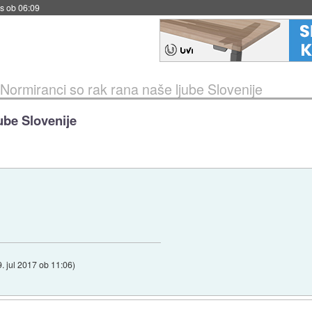
s ob 06:09
Normiranci so rak rana naše ljube Slovenije
ube Slovenije
9. jul 2017 ob 11:06
)