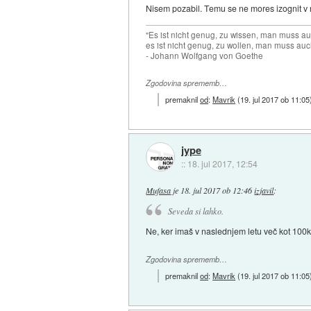
Nisem pozabil. Temu se ne mores izognit v
"Es ist nicht genug, zu wissen, man muss 
es ist nicht genug, zu wollen, man muss auc
- Johann Wolfgang von Goethe
Zgodovina sprememb…
premaknil
od
:
Mavrik
(
19. jul 2017 ob 11:05
jype
::
18. jul 2017, 12:54
Mufasa
je
18. jul 2017 ob 12:46
izjavil
:
Seveda si lahko.
Ne, ker imaš v naslednjem letu več kot 100k
Zgodovina sprememb…
premaknil
od
:
Mavrik
(
19. jul 2017 ob 11:05