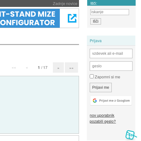
Išči:
Zadnje novice
Prijava
««
«
1
/ 17
»
»»
Zapomni si me
nov uporabnik
pozabili geslo?