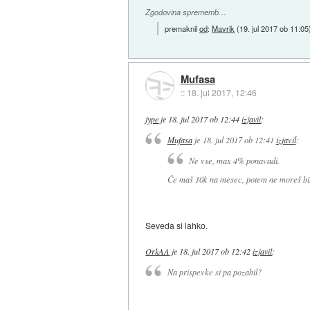
Zgodovina sprememb…
premaknil
od
:
Mavrik
(
19. jul 2017 ob 11:05
Mufasa
::
18. jul 2017, 12:46
jype
je
18. jul 2017 ob 12:44
izjavil
:
Mufasa
je
18. jul 2017 ob 12:41
izjavil
:
Ne vse, max 4% ponavadi.
Če maš 10k na mesec, potem ne moreš bi
Seveda si lahko.
OrkAA
je
18. jul 2017 ob 12:42
izjavil
:
Na prispevke si pa pozabil?