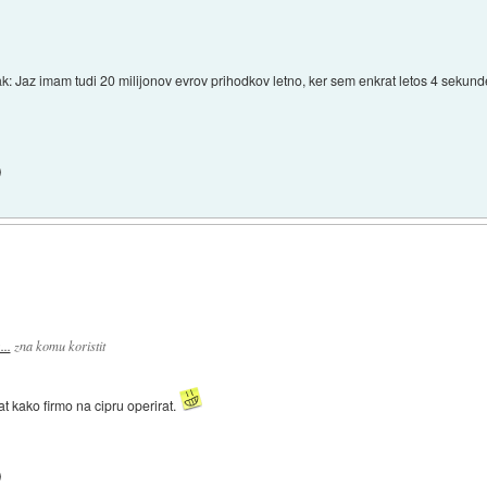
: Jaz imam tudi 20 milijonov evrov prihodkov letno, ker sem enkrat letos 4 sekunde 
)
..
zna komu koristit
 kako firmo na cipru operirat.
)