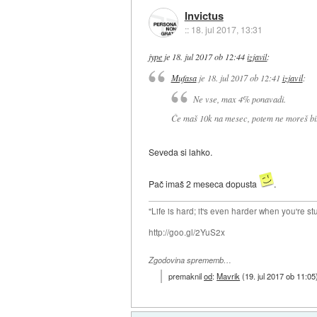
Invictus
::
18. jul 2017, 13:31
jype
je
18. jul 2017 ob 12:44
izjavil
:
Mufasa
je
18. jul 2017 ob 12:41
izjavil
:
Ne vse, max 4% ponavadi.
Če maš 10k na mesec, potem ne moreš bi
Seveda si lahko.
Pač imaš 2 meseca dopusta
.
"Life is hard; it's even harder when you're st
http://goo.gl/2YuS2x
Zgodovina sprememb…
premaknil
od
:
Mavrik
(
19. jul 2017 ob 11:05