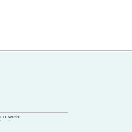
)
auch anwenden;
h tun."