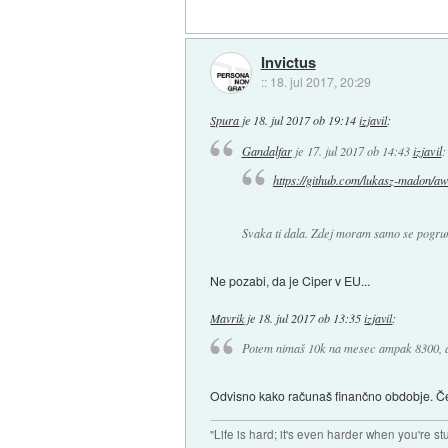
Invictus
::
18. jul 2017, 20:29
Spura
je
18. jul 2017 ob 19:14
izjavil
:
Gandalfar
je
17. jul 2017 ob 14:43
izjavil
:
https://github.com/lukasz-madon/
Svaka ti dala. Zdej moram samo se pogrun
Ne pozabi, da je Ciper v EU...
Mavrik
je
18. jul 2017 ob 13:35
izjavil
:
Potem nimaš 10k na mesec ampak 8300, 
Odvisno kako računaš finančno obdobje. Č
"Life is hard; it's even harder when you're st