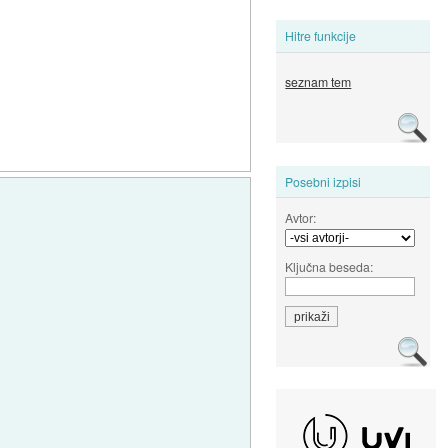
Hitre funkcije
seznam tem
Posebni izpisi
Avtor:
Ključna beseda: