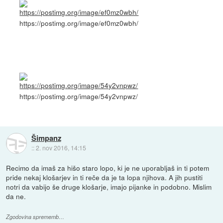
https://postimg.org/image/ef0mz0wbh/
https://postimg.org/image/54y2vnpwz/
Šimpanz
::
2. nov 2016, 14:15
Recimo da imaš za hišo staro lopo, ki je ne uporabljaš in ti potem
pride nekaj klošarjev in ti reče da je ta lopa njihova. A jih pustiti
notri da vabijo še druge klošarje, imajo pijanke in podobno. Mislim
da ne.
Zgodovina sprememb…