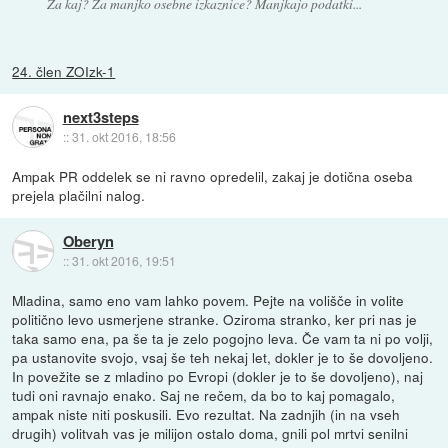
Za kaj? Za manjko osebne izkaznice? Manjkajo podatki...
24. člen ZOIzk-1
next3steps
::
31. okt 2016, 18:56
Ampak PR oddelek se ni ravno opredelil, zakaj je dotična oseba
prejela plačilni nalog.
Oberyn
::
31. okt 2016, 19:51
Mladina, samo eno vam lahko povem. Pejte na volišče in volite
politično levo usmerjene stranke. Oziroma stranko, ker pri nas je
taka samo ena, pa še ta je zelo pogojno leva. Če vam ta ni po volji,
pa ustanovite svojo, vsaj še teh nekaj let, dokler je to še dovoljeno.
In povežite se z mladino po Evropi (dokler je to še dovoljeno), naj
tudi oni ravnajo enako. Saj ne rečem, da bo to kaj pomagalo,
ampak niste niti poskusili. Evo rezultat. Na zadnjih (in na vseh
drugih) volitvah vas je milijon ostalo doma, gnili pol mrtvi senilni