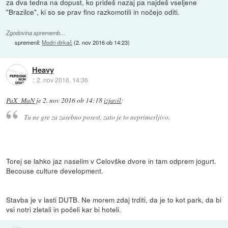
za dva tedna na dopust, ko prideš nazaj pa najdeš vseljene
"Brazilce", ki so se prav fino razkomotili in nočejo oditi.
Zgodovina sprememb…
spremenil:
Modri dirkač
(
2. nov 2016 ob 14:23
)
Heavy
::
2. nov 2016, 14:36
PaX_MaN
je
2. nov 2016 ob 14:18
izjavil
:
Tu ne gre za zasebno posest, zato je to neprimerljivo.
Torej se lahko jaz naselim v Celovške dvore in tam odprem jogurt.
Becouse culture development.
Stavba je v lasti DUTB. Ne morem zdaj trditi, da je to kot park, da bi
vsi notri zletali in počeli kar bi hoteli.