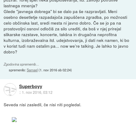
lastnega mnenja?
Glede "javnega dobrega" bi se dalo pa še razpravljati. Meni
osebno desetletje razpadajoča zapuščena zgradba, po možnosti
celo občinska last, sredi mesta ni javno dobro. Če se jo pa na
prostovoljni osnovi odločiš za silo urediti, da boš v njej prirejal
slikarske razstave, koncerte, takšna in drugačna neprofitna
kulturna, izobraževalna itd. udejstvovanja, ji dati nek namen, ki bo
v korist tudi nam ostalim pa... now we're talking. Je lahko to javno
dobro?
Zgodovina sprememb…
spremenilo:
Samael
(
1. nov 2016 ob 02:24
)
Superboyy
::
1. nov 2016, 03:12
Seveda nisi zasledil, če nisi niti pogledal.