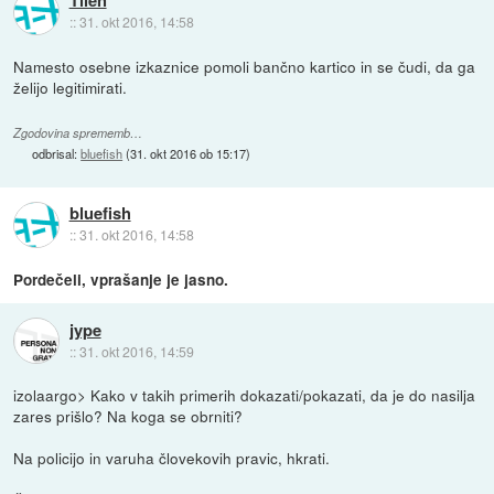
Tilen
::
31. okt 2016, 14:58
Namesto osebne izkaznice pomoli bančno kartico in se čudi, da ga
želijo legitimirati.
Zgodovina sprememb…
odbrisal:
bluefish
(
31. okt 2016 ob 15:17
)
bluefish
::
31. okt 2016, 14:58
Pordečeli, vprašanje je jasno.
jype
::
31. okt 2016, 14:59
izolaargo> Kako v takih primerih dokazati/pokazati, da je do nasilja
zares prišlo? Na koga se obrniti?
Na policijo in varuha človekovih pravic, hkrati.