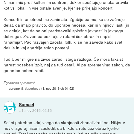
Nimam nič proti kulturnim centrom, dokler spoštujejo enaka pravila
kot vsi lokali in vse ostale avenije, kjer se prirejajo koncerti.
Koncerti in umetnost me zanimata. Zgubijo pa me, ko se začnejo
delat, da imajo pravico, do uporabe nečesa, kar ni v njihovi lasti (in
se delajo, kot da so oni predstavniki splošne javnosti in javnega
dobrega). Zraven pa pozirajo z rutami čez obraz in napisi
"anarhija". Pač razvajen zaostal folk, ki se ne zaveda kako svet
deluje in kaj anarhija sploh pomeni.
Tud Uber mi gre na živce zaradi istega razloga. Če mora taksist
narest poseben izpit, naj ga tud ostali. Al pa spremenimo zakon, da
ga ne bo noben rabil.
Zgodovina sprememb…
spremenil:
Superboyy
(
1. nov 2016 ob 01:52
)
Samael
::
1. nov 2016, 02:15
Saj ni potrebno zdaj vsega do skrajnosti zbanalizirati no. Nikjer v
novici zgoraj nisem zasledil, da bi kdo z ruto čez obraz kjerkoli
poziral. Torej spet neka posploševanja, itd. zavoljo potrditve