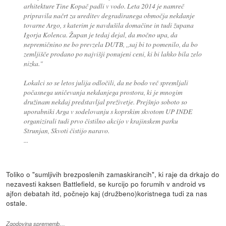
arhitekture Tine Kopač padli v vodo. Leta 2014 je namreč
pripravila načrt za ureditev degradiranega območja nekdanje
tovarne Argo, s katerim je navdušila domačine in tudi župana
Igorja Kolenca. Župan je tedaj dejal, da močno upa, da
nepremičnino ne bo prevzela DUTB, ,,saj bi to pomenilo, da bo
zemljišče prodano po najvišji ponujeni ceni, ki bi lahko bila zelo
nizka."
Lokalci so se letos julija odločili, da ne bodo več spremljali
počasnega uničevanja nekdanjega prostora, ki je mnogim
družinam nekdaj predstavljal preživetje. Prejšnjo soboto so
uporabniki Arga v sodelovanju s koprskim skvotom UP INDE
organizirali tudi prvo čistilno akcijo v krajinskem parku
Strunjan, Skvoti čistijo naravo.
...
Toliko o "sumljivih brezposlenih zamaskirancih", ki raje da drkajo do
nezavesti kaksen Battlefield, se kurcijo po forumih v android vs
ajfon debatah itd, počnejo kaj (družbeno)koristnega tudi za nas
ostale.
Zgodovina sprememb…