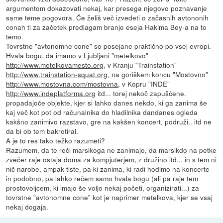
argumentom dokazovati nekaj, kar presega njegovo poznavanje
same teme pogovora. Če želiš več izvedeti o začasnih avtononih
conah ti za začetek predlagam branje eseja Hakima Bey-a na to
temo.
Tovrstne "avtonomne cone" so posejane praktično po vsej evropi.
Hvala bogu, da imamo v Ljubljani "metelkovo"
http://www.metelkovamesto.org
, v Kranju "Trainstation"
http://www.trainstation-squat.org
, na goriškem koncu "Mostovno"
http://www.mostovna.com/mostovna
, v Kopru "INDE"
http://www.indeplatforma.org
itd... torej nekoč zapuščene.
propadajoče objekte, kjer si lahko danes nekdo, ki ga zanima še
kaj več kot pot od računalnika do hladilnika dandanes ogleda
kakšno zanimivo razstavo, gre na kakšen koncert, podruži.. itd ne
da bi ob tem bakrotiral.
A je to res tako težko razumeti?
Razumem, da te reči marsikoga ne zanimajo, da marsikdo na petke
zvečer raje ostaja doma za kompjuterjem, z družino itd... in s tem ni
nič narobe, ampak tiste, pa ki zanima, ki radi hodimo na koncerte
in podobno, pa lahko rečem samo hvala bogu (ali pa raje tem
prostovoljcem, ki imajo še voljo nekaj početi, organizirati...) za
tovrstne "avtonomne cone" kot je naprimer metelkova, kjer se vsaj
nekaj dogaja.