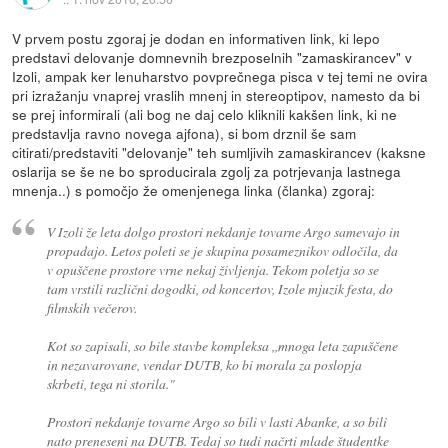
V prvem postu zgoraj je dodan en informativen link, ki lepo
predstavi delovanje domnevnih brezposelnih "zamaskirancev" v
Izoli, ampak ker lenuharstvo povprečnega pisca v tej temi ne ovira
pri izražanju vnaprej vraslih mnenj in stereoptipov, namesto da bi
se prej informirali (ali bog ne daj celo kliknili kakšen link, ki ne
predstavlja ravno novega ajfona), si bom drznil še sam
citirati/predstaviti "delovanje" teh sumljivih zamaskirancev (kaksne
oslarija se še ne bo sproducirala zgolj za potrjevanja lastnega
mnenja..) s pomočjo že omenjenega linka (članka) zgoraj:
V Izoli že leta dolgo prostori nekdanje tovarne Argo samevajo in
propadajo. Letos poleti se je skupina posameznikov odločila, da
v opuščene prostore vrne nekaj življenja. Tekom poletja so se
tam vrstili različni dogodki, od koncertov, Izole mjuzik festa, do
filmskih večerov.
Kot so zapisali, so bile stavbe kompleksa ,,mnoga leta zapuščene
in nezavarovane, vendar DUTB, ko bi morala za poslopja
skrbeti, tega ni storila."
Prostori nekdanje tovarne Argo so bili v lasti Abanke, a so bili
nato preneseni na DUTB. Tedaj so tudi načrti mlade študentke