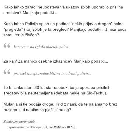
Kako lahko zaradi neupoštevanja ukazov sploh uporabijo prisilna
sredstva? Manjkajo podatki ...
Kako lahko Policija sploh na podlagi "nekih prijav o drogah" sploh
"pregleda" (Kaj sploh je ta pregled? Manjkajo podatki ...) neznanca
zato, ker je živčen?
kateremu sta izdala plačilni nalog.
Za kaj? Za manjko osebne izkaznice? Manjkajo podatki...
pritekel iz neposredne bližine in odrinil policista
To bi lahko storil 30 let star osebek, če je uporaba prisilnih
sredstev bila neutemeljena (debata nekje na Slo-Techu).
Mularija si tle podaja droge. Prid z nami, da te nalamamo brez
razloga in ti napišemo plačilni nalog?
Zgodovina sprememb…
spremenilo:
next3steps
(
31. okt 2016 ob 16:13
)