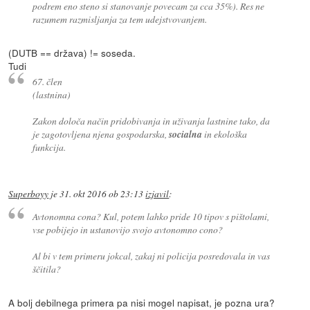
podrem eno steno si stanovanje povecam za cca 35%). Res ne
razumem razmisljanja za tem udejstvovanjem.
(DUTB == država) != soseda.
Tudi
67. člen
(lastnina)
Zakon določa način pridobivanja in uživanja lastnine tako, da
je zagotovljena njena gospodarska,
socialna
in ekološka
funkcija.
Superboyy
je
31. okt 2016 ob 23:13
izjavil
:
Avtonomna cona? Kul, potem lahko pride 10 tipov s pištolami,
vse pobijejo in ustanovijo svojo avtonomno cono?
Al bi v tem primeru jokcal, zakaj ni policija posredovala in vas
ščitila?
A bolj debilnega primera pa nisi mogel napisat, je pozna ura?