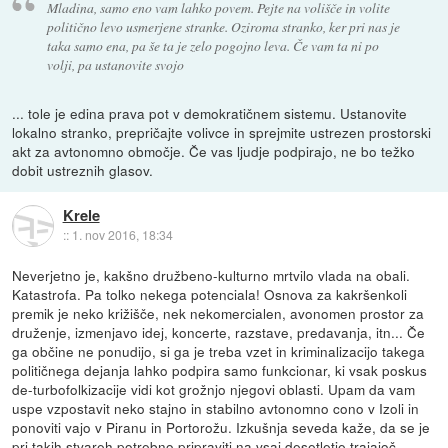
Mladina, samo eno vam lahko povem. Pejte na volišče in volite
politično levo usmerjene stranke. Oziroma stranko, ker pri nas je
taka samo ena, pa še ta je zelo pogojno leva. Če vam ta ni po
volji, pa ustanovite svojo
... tole je edina prava pot v demokratičnem sistemu. Ustanovite
lokalno stranko, prepričajte volivce in sprejmite ustrezen prostorski
akt za avtonomno območje. Če vas ljudje podpirajo, ne bo težko
dobit ustreznih glasov.
Krele
::
1. nov 2016, 18:34
Neverjetno je, kakšno družbeno-kulturno mrtvilo vlada na obali.
Katastrofa. Pa tolko nekega potenciala! Osnova za kakršenkoli
premik je neko križišče, nek nekomercialen, avonomen prostor za
druženje, izmenjavo idej, koncerte, razstave, predavanja, itn... Če
ga občine ne ponudijo, si ga je treba vzet in kriminalizacijo takega
političnega dejanja lahko podpira samo funkcionar, ki vsak poskus
de-turbofolkizacije vidi kot grožnjo njegovi oblasti. Upam da vam
uspe vzpostavit neko stajno in stabilno avtonomno cono v Izoli in
ponoviti vajo v Piranu in Portorožu. Izkušnja seveda kaže, da se je
pri takih stvareh potrebno pripraviti na vsaj desetletje trajajoč