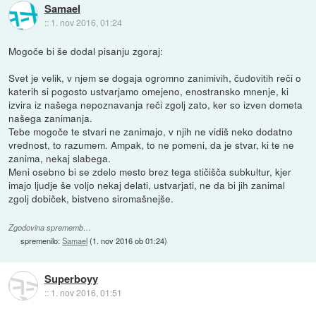
Samael
::
1. nov 2016, 01:24
Mogoče bi še dodal pisanju zgoraj:
Svet je velik, v njem se dogaja ogromno zanimivih, čudovitih reči o
katerih si pogosto ustvarjamo omejeno, enostransko mnenje, ki
izvira iz našega nepoznavanja reči zgolj zato, ker so izven dometa
našega zanimanja.
Tebe mogoče te stvari ne zanimajo, v njih ne vidiš neko dodatno
vrednost, to razumem. Ampak, to ne pomeni, da je stvar, ki te ne
zanima, nekaj slabega.
Meni osebno bi se zdelo mesto brez tega stičišča subkultur, kjer
imajo ljudje še voljo nekaj delati, ustvarjati, ne da bi jih zanimal
zgolj dobiček, bistveno siromašnejše.
Zgodovina sprememb…
spremenilo:
Samael
(
1. nov 2016 ob 01:24
)
Superboyy
::
1. nov 2016, 01:51