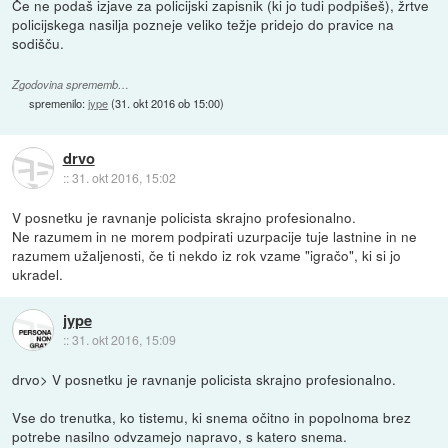
Če ne podaš izjave za policijski zapisnik (ki jo tudi podpišeš), žrtve
policijskega nasilja pozneje veliko težje pridejo do pravice na
sodišču.
Zgodovina sprememb…
spremenilo:
jype
(
31. okt 2016 ob 15:00
)
drvo
::
31. okt 2016, 15:02
V posnetku je ravnanje policista skrajno profesionalno.
Ne razumem in ne morem podpirati uzurpacije tuje lastnine in ne
razumem užaljenosti, če ti nekdo iz rok vzame "igračo", ki si jo
ukradel.
jype
::
31. okt 2016, 15:09
drvo> V posnetku je ravnanje policista skrajno profesionalno.
Vse do trenutka, ko tistemu, ki snema očitno in popolnoma brez
potrebe nasilno odvzamejo napravo, s katero snema.