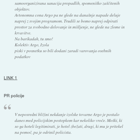
samoorganizirana sanacija propadlih, spomeniško zaščitenih
objektov.
Avtonomna cona Argo pa ne glede na današnje napade deluje
naprej z svojim programom. Trudili se bomo naprej odpirati
prostor za svobodno delovanje in mišljenje, ne glede na zlome in
krvavitve.
Na barikadah, tu smo!
Kolektiv Argo, Izola
piski v posnetku so bili dodani zaradi varovanja osebnih
podatkov
LINK 1
PR policije
V neposredni bližini nekdanje izolske tovarne Argo je postalo
danes med policijskim postopkom kar nekoliko vroče. Moški, ki
so ga hoteli legitimirati, je hotel zbežati, drugi, ki mu je pritekel
na pomoč, pa je odrinil policista.