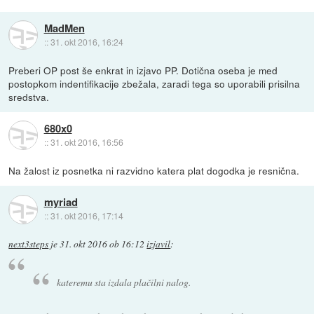
MadMen
::
31. okt 2016, 16:24
Preberi OP post še enkrat in izjavo PP. Dotična oseba je med
postopkom indentifikacije zbežala, zaradi tega so uporabili prisilna
sredstva.
680x0
::
31. okt 2016, 16:56
Na žalost iz posnetka ni razvidno katera plat dogodka je resnična.
myriad
::
31. okt 2016, 17:14
next3steps
je
31. okt 2016 ob 16:12
izjavil
:
kateremu sta izdala plačilni nalog.