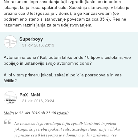
Ne razumem tega zasedanja tujih zgradb (lastnine) in potem
jokanja, ko je treba spakirat culo. Sosednje stanovanje v bloku je
prazno cca 8 let (gospa je v domu), a ga kar zaskvotam (ce
podrem eno steno si stanovanje povecam za cca 35%). Res ne
razumem razmisljanja za tem udejstvovanjem.
Superboyy
::
31. okt 2016, 23:13
Avtonomna cona? Kul, potem lahko pride 10 tipov s pištolami, vse
pobijejo in ustanovijo svojo avtonomno cono?
Al bi v tem primeru jokcal, zakaj ni policija posredovala in vas
ščitila?
PaX_MaN
::
31. okt 2016, 23:24
MoRp
je
31. okt 2016 ob 21:36
izjavil
:
Ne razumem tega zasedanja tujih zgradb (lastnine) in potem
jokanja, ko je treba spakirat culo. Sosednje stanovanje v bloku
je prazno cca 8 let (gospa je v domu), a ga kar zaskvotam (ce