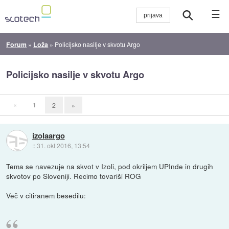
☰
Forum
»
Loža
»
Policijsko nasilje v skvotu Argo
Policijsko nasilje v skvotu Argo
«
1
2
»
izolaargo
::
31. okt 2016, 13:54
Tema se navezuje na skvot v Izoli, pod okriljem UPInde in drugih
skvotov po Sloveniji. Recimo tovariši ROG
Več v citiranem besedilu: