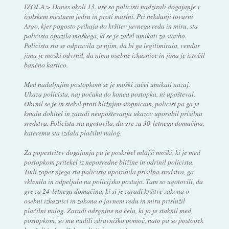
IZOLA > Danes okoli 13. ure so policisti nadzirali dogajanje v
izolskem mestnem jedru in proti marini. Pri nekdanji tovarni
Argo, kjer pogosto prihaja do kršitev javnega reda in miru, sta
policista opazila moškega, ki se je začel umikati za stavbo.
Policista sta se odpravila za njim, da bi ga legitimirala, vendar
jima je moški odvrnil, da nima osebne izkaznice in jima je izročil
bančno kartico.
Med nadaljnjim postopkom se je moški začel umikati nazaj.
Ukaza policista, naj počaka do konca postopka, ni upošteval.
Obrnil se je in stekel proti bližnjim stopnicam, policist pa ga je
kmalu dohitel in zaradi neupoštevanja ukazov uporabil prisilna
sredstva. Policista sta ugotovila, da gre za 30-letnega domačina,
kateremu sta izdala plačilni nalog.
Za popestritev dogajanja pa je poskrbel mlajši moški, ki je med
postopkom pritekel iz neposredne bližine in odrinil policista.
Tudi zoper njega sta policista uporabila prisilna sredstva, ga
vklenila in odpeljala na policijsko postajo. Tam so ugotovili, da
gre za 24-letnega domačina, ki si je zaradi kršitve zakona o
osebni izkaznici in zakona o javnem redu in miru prislužil
plačilni nalog. Zaradi odrgnine na čelu, ki jo je staknil med
postopkom, so mu nudili zdravniško pomoč, nato pa so postopek