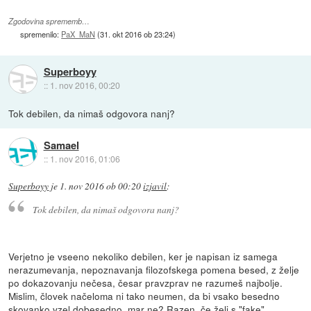
Zgodovina sprememb…
spremenilo:
PaX_MaN
(
31. okt 2016 ob 23:24
)
Superboyy
::
1. nov 2016, 00:20
Tok debilen, da nimaš odgovora nanj?
Samael
::
1. nov 2016, 01:06
Superboyy
je
1. nov 2016 ob 00:20
izjavil
:
Tok debilen, da nimaš odgovora nanj?
Verjetno je vseeno nekoliko debilen, ker je napisan iz samega
nerazumevanja, nepoznavanja filozofskega pomena besed, z želje
po dokazovanju nečesa, česar pravzprav ne razumeš najbolje.
Mislim, človek načeloma ni tako neumen, da bi vsako besedno
skovanko vzel dobesedno, mar ne? Razen, če želi s "fake"