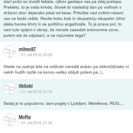
stari prdci so izvolili fašiste, njihov gestapo vas pa zdaj pretepa.
Prekleto, to je vaša krivda, človek bi naslednji dan po volitvah v
državni zbor dejansko jokal od besa. Pritožbe nad zvitimi rokami
vas ne bodo rešile. Recite bobu bob in okupatorju okupator (khm
slaba banka khm) in se politično angažirajte. To je prava pot, to
vam tule vpijem v obraz, če morate zasedati avtonomne cone,
potem ste že odpisani, a ne razumete tega?
mihec87
::
31. okt 2016, 20:26
Glede na zadnja leta na volitvah narediš anban pa obkrožiš(tako ni
nekih hudih razlik na koncu-veliko obljub potem pa..)..
tikitoki
::
31. okt 2016, 21:16
Sedaj je to popularno, sam poglej v Ljubljani. Metelkova, ROG,...
MoRp
::
31. okt 2016, 21:36