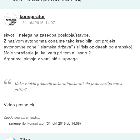
konspirator
::
31. okt 2016, 14:07
skvot = nelegalna zasedba poslopja/stavbe.
Z nazivom avtonomna cona ste tako kredibilni kot projekt
avtonomne cone "Islamska država" (isil/isis oz daesh po arabsko).
Moje vprašanje je, kaj vam pri tem ni jasno ?
Argonavti nimajo z vami nič skupnega.
Kako v takih primerih dokazati/pokazati, da je do nasilja zares
prišlo?
Video posnetek.
Zgodovina sprememb…
spremenilo:
konspirator
(
31. okt 2016 ob 14:08
)