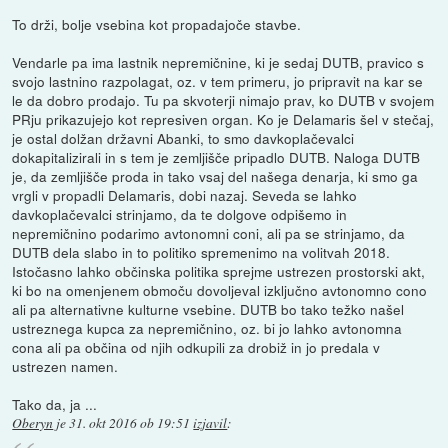
To drži, bolje vsebina kot propadajoče stavbe.
Vendarle pa ima lastnik nepremičnine, ki je sedaj DUTB, pravico s
svojo lastnino razpolagat, oz. v tem primeru, jo pripravit na kar se
le da dobro prodajo. Tu pa skvoterji nimajo prav, ko DUTB v svojem
PRju prikazujejo kot represiven organ. Ko je Delamaris šel v stečaj,
je ostal dolžan državni Abanki, to smo davkoplačevalci
dokapitalizirali in s tem je zemljišče pripadlo DUTB. Naloga DUTB
je, da zemljišče proda in tako vsaj del našega denarja, ki smo ga
vrgli v propadli Delamaris, dobi nazaj. Seveda se lahko
davkoplačevalci strinjamo, da te dolgove odpišemo in
nepremičnino podarimo avtonomni coni, ali pa se strinjamo, da
DUTB dela slabo in to politiko spremenimo na volitvah 2018.
Istočasno lahko občinska politika sprejme ustrezen prostorski akt,
ki bo na omenjenem območu dovoljeval izključno avtonomno cono
ali pa alternativne kulturne vsebine. DUTB bo tako težko našel
ustreznega kupca za nepremičnino, oz. bi jo lahko avtonomna
cona ali pa občina od njih odkupili za drobiž in jo predala v
ustrezen namen.
Tako da, ja ...
Oberyn
je
31. okt 2016 ob 19:51
izjavil
: