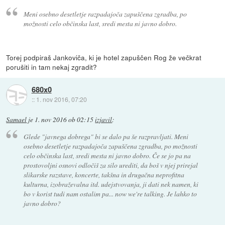
Meni osebno desetletje razpadajoča zapuščena zgradba, po
možnosti celo občinska last, sredi mesta ni javno dobro.
Torej podpiraš Jankoviča, ki je hotel zapuščen Rog že večkrat
porušiti in tam nekaj zgradit?
680x0
::
1. nov 2016, 07:20
Samael
je
1. nov 2016 ob 02:15
izjavil
:
Glede "javnega dobrega" bi se dalo pa še razpravljati. Meni
osebno desetletje razpadajoča zapuščena zgradba, po možnosti
celo občinska last, sredi mesta ni javno dobro. Če se jo pa na
prostovoljni osnovi odločiš za silo urediti, da boš v njej prirejal
slikarske razstave, koncerte, takšna in drugačna neprofitna
kulturna, izobraževalna itd. udejstvovanja, ji dati nek namen, ki
bo v korist tudi nam ostalim pa... now we're talking. Je lahko to
javno dobro?