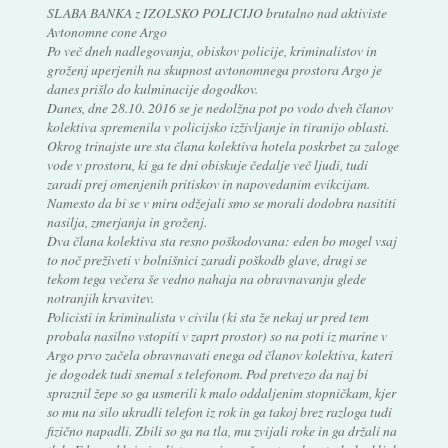
SLABA BANKA z IZOLSKO POLICIJO brutalno nad aktiviste
Avtonomne cone Argo
Po več dneh nadlegovanja, obiskov policije, kriminalistov in
groženj uperjenih na skupnost avtonomnega prostora Argo je
danes prišlo do kulminacije dogodkov.
Danes, dne 28.10. 2016 se je nedolžna pot po vodo dveh članov
kolektiva spremenila v policijsko izživljanje in tiranijo oblasti.
Okrog trinajste ure sta člana kolektiva hotela poskrbet za zaloge
vode v prostoru, ki ga te dni obiskuje čedalje več ljudi, tudi
zaradi prej omenjenih pritiskov in napovedanim evikcijam.
Namesto da bi se v miru odžejali smo se morali dodobra nasititi
nasilja, zmerjanja in groženj.
Dva člana kolektiva sta resno poškodovana: eden bo mogel vsaj
to noč preživeti v bolnišnici zaradi poškodb glave, drugi se
tekom tega večera še vedno nahaja na obravnavanju glede
notranjih krvavitev.
Policisti in kriminalista v civilu (ki sta že nekaj ur pred tem
probala nasilno vstopiti v zaprt prostor) so na poti iz marine v
Argo prvo začela obravnavati enega od članov kolektiva, kateri
je dogodek tudi snemal s telefonom. Pod pretvezo da naj bi
spraznil žepe so ga usmerili k malo oddaljenim stopničkam, kjer
so mu na silo ukradli telefon iz rok in ga takoj brez razloga tudi
fizično napadli. Zbili so ga na tla, mu zvijali roke in ga držali na