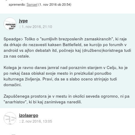
spremenilo:
Samael
(
1. nov 2016 ob 20:54
)
jype
::
1. nov 2016, 21:10
Speadge> Toliko o "sumljivih brezposlenih zamaskirancih", ki raje
da drkajo do nezavesti kaksen Battlefield, se kurcijo po forumih v
android vs ajfon debatah itd, počnejo kaj (družbeno)koristnega tudi
za nas ostale.
Kolega je ravno danes jamral nad poraznim stanjem v Celju, ko je
po nekaj časa obiskal svoje mesto in preizkušal ponudbo
kulturnega življenja. Pravi, da se s slabo oceno strinjajo tudi
domačini.
Zapuščenega prostora je v mestu in okolici seveda ogromno, ni pa
"anarhistov", ki bi kaj zanimivega naredili.
izolaargo
::
2. nov 2016, 13:05