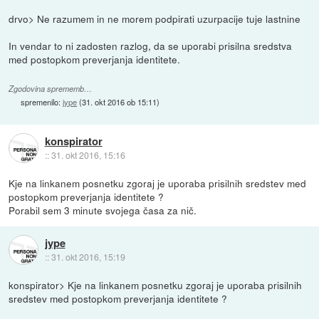
drvo> Ne razumem in ne morem podpirati uzurpacije tuje lastnine
In vendar to ni zadosten razlog, da se uporabi prisilna sredstva
med postopkom preverjanja identitete.
Zgodovina sprememb…
spremenilo:
jype
(
31. okt 2016 ob 15:11
)
konspirator
::
31. okt 2016, 15:16
Kje na linkanem posnetku zgoraj je uporaba prisilnih sredstev med
postopkom preverjanja identitete ?
Porabil sem 3 minute svojega časa za nič.
jype
::
31. okt 2016, 15:19
konspirator> Kje na linkanem posnetku zgoraj je uporaba prisilnih
sredstev med postopkom preverjanja identitete ?