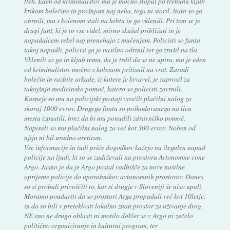
tleh. Eden od kriminalistov mu je močno stopal po trebuhu kljub
krikom bolečine in prošnjam naj neha, tega ni storil. Nato so ga
obrnili, mu s kolenom stali na hrbtu in ga vklenili. Pri tem se je
drugi fant, ki je to vse videl, mirno skušal približati in je
napadalcem rekel naj prenehajo z mučenjem. Policisti so fanta
takoj napadli, policist ga je nasilno odrinil ter ga zrušil na tla.
Vklenili so ga in kljub temu, da je trdil da se ne upira, mu je eden
od kriminalistov močno s kolenom pritisnil na vrat. Zaradi
bolečin in razbite arkade, iz katere je krvavel, je zaprosil za
takojšnjo medicinsko pomoč, katero so policisti zavrnili.
Kasneje so mu na policijski postaji vročili plačilni nalog za
skoraj 1000 evrov. Drugega fanta so poškodovanega na licu
mesta izpustili, brez da bi mu ponudili zdravniško pomoč.
Napisali so mu plačilni nalog za več kot 300 evrov. Noben od
njiju ni bil uradno aretiran.
Vse informacije in tudi priče dogodkov kažejo na ilegalen napad
policije na ljudi, ki so se zadrževali na prostoru Avtonomne cone
Argo. Jasno je da je Argo postal vadbišče za nove nasilne
oprijeme policije do uporabnikov avtonomnih prostorov. Danes
so si probali privoščiti to, kar si drugje v Sloveniji še niso upali.
Moramo poudariti da so prostori Arga propadali več kot 10letje,
in da so bili v preteklosti lokalno znan prostor za uživanje drog.
NE eno ne drugo oblasti ni motilo dokler se v Argo ni začelo
politično organiziranje in kulturni program, ter