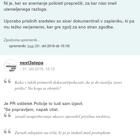
Ni je, ker so snemanje policisti preprečili, za kar niso imeli
utemeljenega razloga.
Uporabo prisilnih sredstev so sicer dokumentirali v zapisniku, ki pa
mu težko verjamemo, ker gre zgolj za eno stran zgodbe.
Zgodovina sprememb…
spremenilo:
jype
(
31. okt 2016 ob 15:19
)
next3steps
::
31. okt 2016, 16:12
Kako v takih primerih dokazati/pokazati, da je do nasilja zares
prišlo? Na koga se obrniti?
Je PR oddelek Policije to tudi sam izjavil.
*Se popravljam, napak citat.
zaradi neupoštevanja ukazov uporabil prisilna sredstva.
Zaradi odrgnine na čelu, ki jo je staknil med postopkom