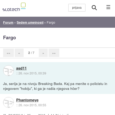
☰
Forum
»
Sedem umetnosti
»
Fargo
Fargo
2
/ 7
««
«
»
»»
asd11
::
26. nov 2015, 00:39
Ja, serija je na nivoju Breaking Bada. Kaj pa menite o policistu in
njegovem "hobiju", ki ga je našla njegova hčer?
Phantomeye
::
26. nov 2015, 00:55