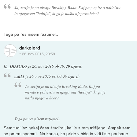
Ja, serija je na nivoju Breaking Bada. Kaj pa menite o policistu
in njegovem "hobiju", ki ga je našla njegova hčer?
Tega pa res nisem razumel..
darkolord
::
26. nov 2015, 20:59
IL_DIAVOLO
je
26. nov 2015 ob 19:29
izjavil
:
asd11
je
26. nov 2015 ob 00:39
izjavil
:
Ja, serija je na nivoju Breaking Bada. Kaj pa
menite o policistu in njegovem "hobiju", ki ga je
našla njegova hčer?
Tega pa res nisem razumel..
Sem tudi jaz nekaj časa študiral, kaj je s tem mišljeno. Ampak sem
se potem spomnil. Na koncu, ko pride v hišo in vidi tiste porisane