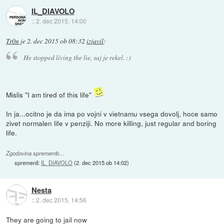
IL_DIAVOLO
::
2. dec 2015, 14:00
Tr0n
je
2. dec 2015 ob 08:32
izjavil
:
He stopped living the lie, saj je rekel. :)
Mislis "I am tired of this life"
In ja...ocitno je da ima po vojni v vietnamu vsega dovolj, hoce samo
zivet normalen life v penziji. No more killing, just regular and boring
life.
Zgodovina sprememb…
spremenil:
IL_DIAVOLO
(
2. dec 2015 ob 14:02
)
Nesta
::
2. dec 2015, 14:56
They are going to jail now