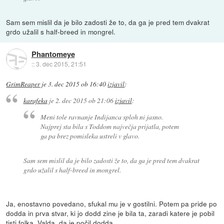
Sam sem mislil da je bilo zadosti že to, da ga je pred tem dvakrat
grdo užalil s half-breed in mongrel.
Phantomeye
::
3. dec 2015, 21:51
GrimReaper
je
3. dec 2015 ob 16:40
izjavil
:
karafeka
je
2. dec 2015 ob 21:06
izjavil
:
Meni tole ravnanje Indijanca sploh ni jasno.
Najprej sta bila s Toddom največja prijatla, potem
ga pa brez pomisleka ustreli v glavo.
Sam sem mislil da je bilo zadosti že to, da ga je pred tem dvakrat
grdo užalil s half-breed in mongrel.
Ja, enostavno povedano, sfukal mu je v gostilni. Potem pa pride po
dodda in prva stvar, ki jo dodd zine je bila ta, zaradi katere je pobil
tisti folka. Valda. da je počil dodda.