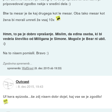
pripovedoval zgodbo nekje v sredini dela :)
Btw ta mesar je še kaj drugega kot le mesar. Oba tako mesar kot
žena bi morali umreti že vsaj 10x
Hmm, to pa je dobro vprašanje. Mislim, da edina oseba, ki bi
vedela številko od Milligana je Simone. Mogoče je Bear ni ubil.
:)
Na to nisem pomislil. Bravo :)
Zgodovina sprememb…
spremenilo:
WallSreet
(
8. dec 2015 ob 19:33
)
Outcast
::
8. dec 2015, 19:43
Uf kera epizoda...še zdj nisem dobr dojel, kaj vse se je zgodilo!