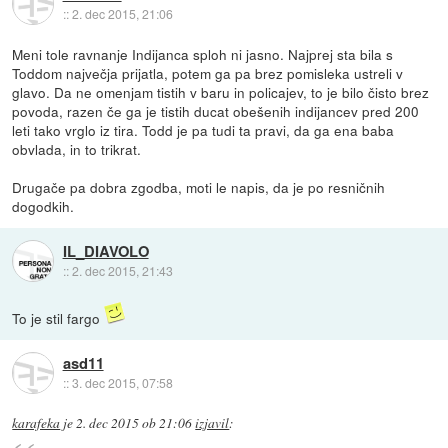
::
2. dec 2015, 21:06
Meni tole ravnanje Indijanca sploh ni jasno. Najprej sta bila s
Toddom največja prijatla, potem ga pa brez pomisleka ustreli v
glavo. Da ne omenjam tistih v baru in policajev, to je bilo čisto brez
povoda, razen če ga je tistih ducat obešenih indijancev pred 200
leti tako vrglo iz tira. Todd je pa tudi ta pravi, da ga ena baba
obvlada, in to trikrat.
Drugače pa dobra zgodba, moti le napis, da je po resničnih
dogodkih.
IL_DIAVOLO
::
2. dec 2015, 21:43
To je stil fargo
asd11
::
3. dec 2015, 07:58
karafeka
je
2. dec 2015 ob 21:06
izjavil
: