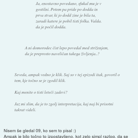
Ja, enostavno povedano, sfukal mu je v
gostilni. Potem pa pride po dodda in
prva stvar, ki jo dodd zine je bila ta,
zaradi katere je pobil tisti folka. Valda.
da je počil dodda.
A ni domorodec čist lepo povedal med striženjem,
da je preprosto naveličan takega življenja..?
Seveda, ampak vedno je klik. Saj so v tej epizodi itak, govoril o
tem, kje točno se je zgodil klik.
Kaj menite o tisti leteči zadevi?
Jaz mi slim, da je to zgolj interpretacija, kaj naj bi prisotni
takrat videli.
Nisem še gledal 09, ko sem to pisal :)
Ampak je bilo točno to izpostavljeno, kot zelo simpl razlog, da se