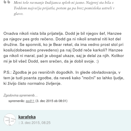
Meni tole ravnanje Indijanca sploh ni jasno. Najprej sta bila s
Toddom največja prijatla, potem ga pa brez pomisleka ustreli v
glavo.
Onadva nikoli nista bila prijatelja. Dodd je bil njegov šef, Hanzee
pa njegov pes grdo rečeno. Dodd ga ni nikoli smatral niti kot del
družine. Se spomniš, ko je Bear rekel, da ima vedno prost stol pri
kosilu(dobesedno prevedeno) pa naj Dodd reče karkoli? Hanzee
ga nikoli ni maral, pač je ubogal ukaze, saj je delal za njih. Kolikor
mi je bil všeč Dodd, sem srečen, da je dobil svoje. :)
P.S.: Zgodba je po resničnih dogodkih. In glede obvladovanja, v
tem je tudi poanta zgodbe, da neveš kako "močni" so lahko ljudje,
ki živijo čisto normalno življenje.
Zgodovina sprememb…
spremenilo:
asd11
(
3. dec 2015 ob 08:01
)
karafeka
::
3. dec 2015, 08:25