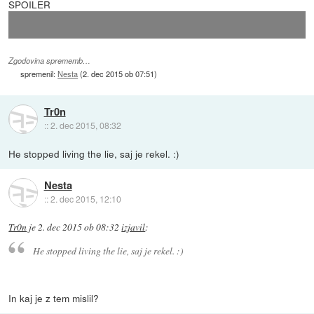
SPOILER
BTW komu jasno zakaj je Indijec Gerharda pospravu?
Zgodovina sprememb…
spremenil:
Nesta
(
2. dec 2015 ob 07:51
)
Tr0n
::
2. dec 2015, 08:32
He stopped living the lie, saj je rekel. :)
Nesta
::
2. dec 2015, 12:10
Tr0n
je
2. dec 2015 ob 08:32
izjavil
:
He stopped living the lie, saj je rekel. :)
In kaj je z tem mislil?