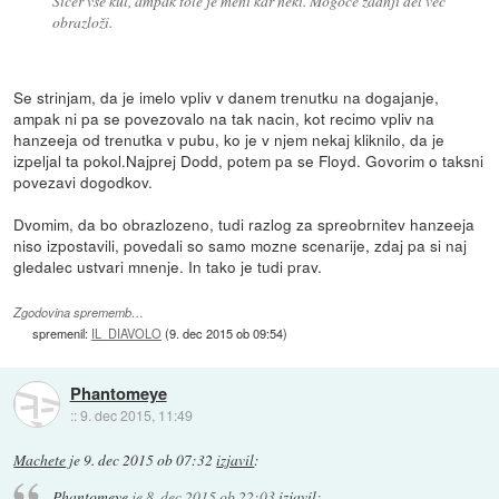
Sicer vse kul, ampak tole je meni kar neki. Mogoče zadnji del več
obrazloži.
Se strinjam, da je imelo vpliv v danem trenutku na dogajanje,
ampak ni pa se povezovalo na tak nacin, kot recimo vpliv na
hanzeeja od trenutka v pubu, ko je v njem nekaj kliknilo, da je
izpeljal ta pokol.Najprej Dodd, potem pa se Floyd. Govorim o taksni
povezavi dogodkov.
Dvomim, da bo obrazlozeno, tudi razlog za spreobrnitev hanzeeja
niso izpostavili, povedali so samo mozne scenarije, zdaj pa si naj
gledalec ustvari mnenje. In tako je tudi prav.
Zgodovina sprememb…
spremenil:
IL_DIAVOLO
(
9. dec 2015 ob 09:54
)
Phantomeye
::
9. dec 2015, 11:49
Machete
je
9. dec 2015 ob 07:32
izjavil
:
Phantomeye
je
8. dec 2015 ob 22:03
izjavil
: