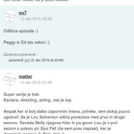
oo7
::
3. dec 2015, 23:49
Odlična epizoda :)
Peggy in Ed sta zakon :)
Zgodovina sprememb…
spremenil:
oo7
(
3. dec 2015 ob 23:49
)
matter
::
4. dec 2015, 21:45
Super serija je tole.
Kamera, directing, acting, vse je top.
Ampak ker si bolj slabo zapomnim imena, priimke, sem dokaj pozno
ugotovil, da je Lou Solverson edina povezava med prvo in drugo
sezono. Seveda Molly njegova hčer in pa govor Lou-ja v prvi
sezoni o pokolu pri Siux Fall (če sem prav napisal), kar je
dogajanje sezone 2. Fajn, fajn :)