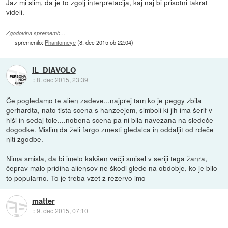
Jaz mi slim, da je to zgolj interpretacija, kaj naj bi prisotni takrat
videli.
Zgodovina sprememb…
spremenilo:
Phantomeye
(
8. dec 2015 ob 22:04
)
IL_DIAVOLO
::
8. dec 2015, 23:39
Če pogledamo te alien zadeve...najprej tam ko je peggy zbila
gerhardta, nato tista scena s hanzeejem, simboli ki jih ima šerif v
hiši in sedaj tole....nobena scena pa ni bila navezana na sledeče
dogodke. Mislim da želi fargo zmesti gledalca in oddaljit od rdeče
niti zgodbe.
Nima smisla, da bi imelo kakšen večji smisel v seriji tega žanra,
čeprav malo pridiha aliensov ne škodi glede na obdobje, ko je bilo
to popularno. To je treba vzet z rezervo imo
matter
::
9. dec 2015, 07:10