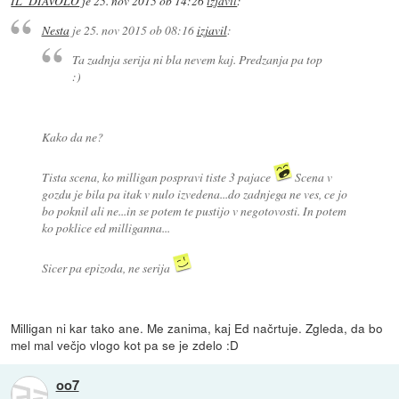
IL_DIAVOLO
je
25. nov 2015 ob 14:26
izjavil
:
Nesta
je
25. nov 2015 ob 08:16
izjavil
:
Ta zadnja serija ni bla nevem kaj. Predzanja pa top
:)
Kako da ne?
Tista scena, ko milligan pospravi tiste 3 pajace
Scena v
gozdu je bila pa itak v nulo izvedena...do zadnjega ne ves, ce jo
bo poknil ali ne...in se potem te pustijo v negotovosti. In potem
ko poklice ed milliganna...
Sicer pa epizoda, ne serija
Milligan ni kar tako ane. Me zanima, kaj Ed načrtuje. Zgleda, da bo
mel mal večjo vlogo kot pa se je zdelo :D
oo7