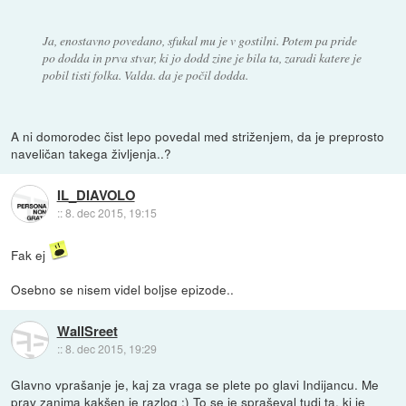
Ja, enostavno povedano, sfukal mu je v gostilni. Potem pa pride
po dodda in prva stvar, ki jo dodd zine je bila ta, zaradi katere je
pobil tisti folka. Valda. da je počil dodda.
A ni domorodec čist lepo povedal med striženjem, da je preprosto
naveličan takega življenja..?
IL_DIAVOLO
::
8. dec 2015, 19:15
Fak ej
Osebno se nisem videl boljse epizode..
WallSreet
::
8. dec 2015, 19:29
Glavno vprašanje je, kaj za vraga se plete po glavi Indijancu. Me
prav zanima kakšen je razlog :) To se je spraševal tudi ta, ki je