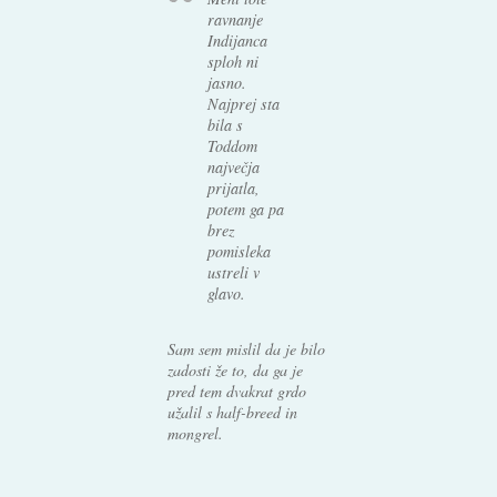
ravnanje
Indijanca
sploh ni
jasno.
Najprej sta
bila s
Toddom
največja
prijatla,
potem ga pa
brez
pomisleka
ustreli v
glavo.
Sam sem mislil da je bilo
zadosti že to, da ga je
pred tem dvakrat grdo
užalil s half-breed in
mongrel.