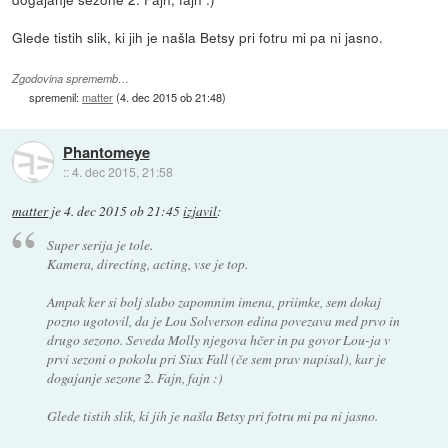
Glede tistih slik, ki jih je našla Betsy pri fotru mi pa ni jasno.
Zgodovina sprememb…
spremenil:
matter
(
4. dec 2015 ob 21:48
)
Phantomeye
::
4. dec 2015, 21:58
matter
je
4. dec 2015 ob 21:45
izjavil
:
Super serija je tole.
Kamera, directing, acting, vse je top.
Ampak ker si bolj slabo zapomnim imena, priimke, sem dokaj
pozno ugotovil, da je Lou Solverson edina povezava med prvo in
drugo sezono. Seveda Molly njegova hčer in pa govor Lou-ja v
prvi sezoni o pokolu pri Siux Fall (če sem prav napisal), kar je
dogajanje sezone 2. Fajn, fajn :)
Glede tistih slik, ki jih je našla Betsy pri fotru mi pa ni jasno.