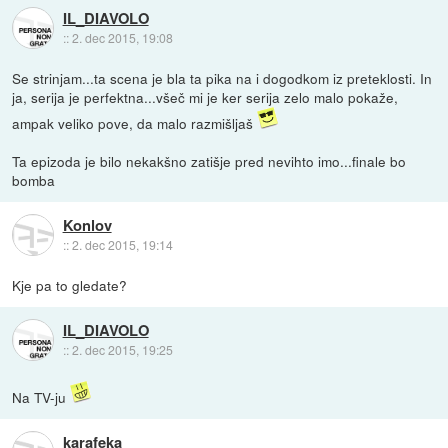
IL_DIAVOLO
::
2. dec 2015, 19:08
Se strinjam...ta scena je bla ta pika na i dogodkom iz preteklosti. In
ja, serija je perfektna...všeč mi je ker serija zelo malo pokaže,
ampak veliko pove, da malo razmišljaš
Ta epizoda je bilo nekakšno zatišje pred nevihto imo...finale bo
bomba
Konlov
::
2. dec 2015, 19:14
Kje pa to gledate?
IL_DIAVOLO
::
2. dec 2015, 19:25
Na TV-ju
karafeka