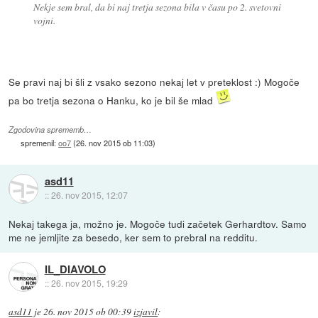
Nekje sem bral, da bi naj tretja sezona bila v času po 2. svetovni
vojni.
Se pravi naj bi šli z vsako sezono nekaj let v preteklost :) Mogoče
pa bo tretja sezona o Hanku, ko je bil še mlad
Zgodovina sprememb…
spremenil:
oo7
(
26. nov 2015 ob 11:03
)
asd11
::
26. nov 2015, 12:07
Nekaj takega ja, možno je. Mogoče tudi začetek Gerhardtov. Samo
me ne jemljite za besedo, ker sem to prebral na redditu.
IL_DIAVOLO
::
26. nov 2015, 19:29
asd11
je
26. nov 2015 ob 00:39
izjavil
: