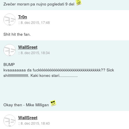
Zvečer moram pa nujno pogledati 9 del
Tr0n
::
8. dec 2015, 17:48
Shit hit the fan.
WallSreet
::
8. dec 2015, 18:34
BUMP
kvaaaaaaaa da fuckkkkkkkkkkkkkkkkkkkkkkkkkkkkkkk?? Sick
shittttttttttttttttt. Kaki konec stari................
Okay then - Mike Milligan
WallSreet
::
8. dec 2015, 18:40