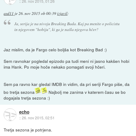
::
26. nov 2015, 01:26
asd11
je
26. nov 2015 ob 00:39
izjavil
:
Ja, serija je na nivoju Breaking Bada. Kaj pa menite o policistu
in njegovem "hobiju", ki ga je našla njegova hčer?
Jaz mislim, da je Fargo celo boljša kot Breaking Bad :)
Sem ravnokar pogledal epizodo pa tudi meni ni jasno kakšen hobi
ima Hank. Po moje hoče nekako pomagati svoji hčeri.
Sem pa ravno kar gledal IMDB in vidim, da pri seriji Fargo piše, da
bo tretja sezona
Najbolj me zanima v katerem času se bo
dogajala tretja sezona :)
echo
::
26. nov 2015, 02:51
Tretja sezona je potrjena.