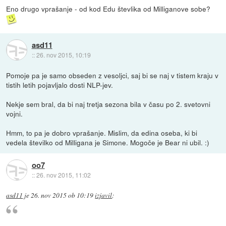
Eno drugo vprašanje - od kod Edu števlika od Milliganove sobe?
asd11
::
26. nov 2015, 10:19
Pomoje pa je samo obseden z vesoljci, saj bi se naj v tistem kraju v
tistih letih pojavljalo dosti NLP-jev.
Nekje sem bral, da bi naj tretja sezona bila v času po 2. svetovni
vojni.
Hmm, to pa je dobro vprašanje. Mislim, da edina oseba, ki bi
vedela številko od Milligana je Simone. Mogoče je Bear ni ubil. :)
oo7
::
26. nov 2015, 11:02
asd11
je
26. nov 2015 ob 10:19
izjavil
: