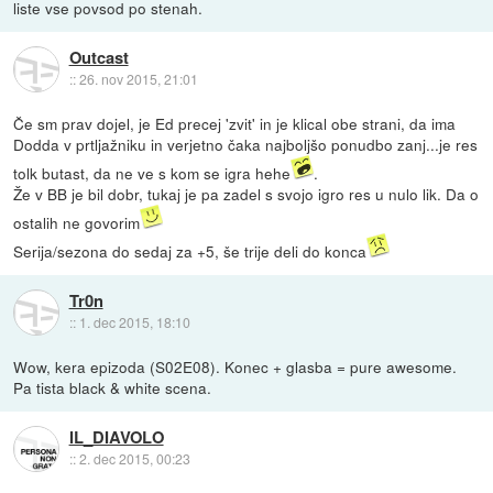
liste vse povsod po stenah.
Outcast
::
26. nov 2015, 21:01
Če sm prav dojel, je Ed precej 'zvit' in je klical obe strani, da ima
Dodda v prtljažniku in verjetno čaka najboljšo ponudbo zanj...je res
tolk butast, da ne ve s kom se igra hehe
.
Že v BB je bil dobr, tukaj je pa zadel s svojo igro res u nulo lik. Da o
ostalih ne govorim
Serija/sezona do sedaj za +5, še trije deli do konca
Tr0n
::
1. dec 2015, 18:10
Wow, kera epizoda (S02E08). Konec + glasba = pure awesome.
Pa tista black & white scena.
IL_DIAVOLO
::
2. dec 2015, 00:23