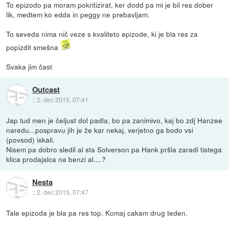
To epizodo pa moram pokritizirat, ker dodd pa mi je bil res dober
lik, medtem ko edda in peggy ne prebavljam.
To seveda nima nič veze s kvaliteto epizode, ki je bla res za
popizdit smešna
Svaka jim čast
Outcast
::
2. dec 2015, 07:41
Jap tud men je čeljust dol padla, bo pa zanimivo, kaj bo zdj Hanzee
naredu...pospravu jih je že kar nekaj, verjetno ga bodo vsi
(povsod) iskali.
Nisem pa dobro sledil al sta Solverson pa Hank pršla zaradi tistega
klica prodajalca na benzi al....?
Nesta
::
2. dec 2015, 07:47
Tale epizoda je bla pa res top. Komaj cakam drug teden.