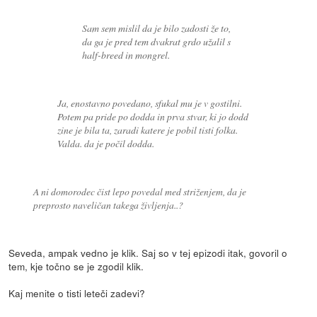
Sam sem mislil da je bilo zadosti že to,
da ga je pred tem dvakrat grdo užalil s
half-breed in mongrel.
Ja, enostavno povedano, sfukal mu je v gostilni.
Potem pa pride po dodda in prva stvar, ki jo dodd
zine je bila ta, zaradi katere je pobil tisti folka.
Valda. da je počil dodda.
A ni domorodec čist lepo povedal med striženjem, da je
preprosto naveličan takega življenja..?
Seveda, ampak vedno je klik. Saj so v tej epizodi itak, govoril o
tem, kje točno se je zgodil klik.
Kaj menite o tisti leteči zadevi?