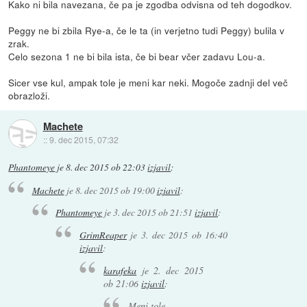
Kako ni bila navezana, če pa je zgodba odvisna od teh dogodkov.
Peggy ne bi zbila Rye-a, če le ta (in verjetno tudi Peggy) bulila v
zrak.
Celo sezona 1 ne bi bila ista, če bi bear včer zadavu Lou-a.
Sicer vse kul, ampak tole je meni kar neki. Mogoče zadnji del več
obrazloži.
Machete
::
9. dec 2015, 07:32
Phantomeye
je
8. dec 2015 ob 22:03
izjavil
:
Machete
je
8. dec 2015 ob 19:00
izjavil
:
Phantomeye
je
3. dec 2015 ob 21:51
izjavil
:
GrimReaper
je
3. dec 2015 ob 16:40
izjavil
:
karafeka
je
2. dec 2015
ob 21:06
izjavil
:
Meni tole