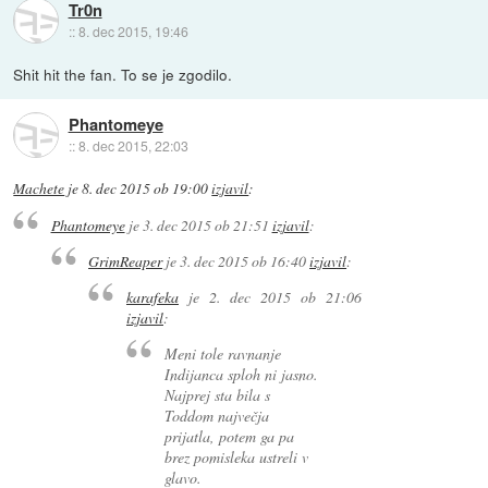
Tr0n
::
8. dec 2015, 19:46
Shit hit the fan. To se je zgodilo.
Phantomeye
::
8. dec 2015, 22:03
Machete
je
8. dec 2015 ob 19:00
izjavil
:
Phantomeye
je
3. dec 2015 ob 21:51
izjavil
:
GrimReaper
je
3. dec 2015 ob 16:40
izjavil
:
karafeka
je
2. dec 2015 ob 21:06
izjavil
:
Meni tole ravnanje
Indijanca sploh ni jasno.
Najprej sta bila s
Toddom največja
prijatla, potem ga pa
brez pomisleka ustreli v
glavo.