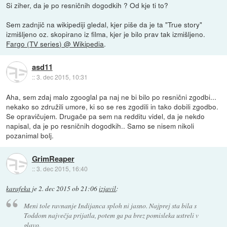
Si ziher, da je po resničnih dogodkih ? Od kje ti to?
Sem zadnjič na wikipediji gledal, kjer piše da je ta "True story"
izmišljeno oz. skopirano iz filma, kjer je bilo prav tak izmišljeno.
Fargo (TV series) @ Wikipedia
.
asd11
::
3. dec 2015, 10:31
Aha, sem zdaj malo zgooglal pa naj ne bi bilo po resnični zgodbi...
nekako so združili umore, ki so se res zgodili in tako dobili zgodbo.
Se opravičujem. Drugače pa sem na redditu videl, da je nekdo
napisal, da je po resničnih dogodkih.. Samo se nisem nikoli
pozanimal bolj.
GrimReaper
::
3. dec 2015, 16:40
karafeka
je
2. dec 2015 ob 21:06
izjavil
:
Meni tole ravnanje Indijanca sploh ni jasno. Najprej sta bila s
Toddom največja prijatla, potem ga pa brez pomisleka ustreli v
glavo.