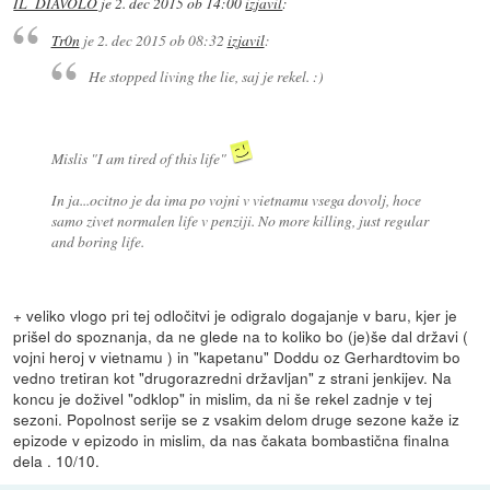
IL_DIAVOLO
je
2. dec 2015 ob 14:00
izjavil
:
Tr0n
je
2. dec 2015 ob 08:32
izjavil
:
He stopped living the lie, saj je rekel. :)
Mislis "I am tired of this life"
In ja...ocitno je da ima po vojni v vietnamu vsega dovolj, hoce
samo zivet normalen life v penziji. No more killing, just regular
and boring life.
+ veliko vlogo pri tej odločitvi je odigralo dogajanje v baru, kjer je
prišel do spoznanja, da ne glede na to koliko bo (je)še dal državi (
vojni heroj v vietnamu ) in "kapetanu" Doddu oz Gerhardtovim bo
vedno tretiran kot "drugorazredni državljan" z strani jenkijev. Na
koncu je doživel "odklop" in mislim, da ni še rekel zadnje v tej
sezoni. Popolnost serije se z vsakim delom druge sezone kaže iz
epizode v epizodo in mislim, da nas čakata bombastična finalna
dela . 10/10.