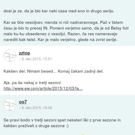
dost je ze, da je blo kar neki casa med eno in drugo serijo.
Kar se tiče vesoljcev, menda ni nič nadnaravnega. Pač v tistem
času je blo to precej IN. Pomeni verjetno samo, da je od Betsy fotr
malo ku-ku obsedenec z vesoljci. Razen, če res nameravajo
narediti kak twist. Kar je malo verjetno, glede na zvrst serije.
zztop
::
8. dec 2015, 15:51
Kakšen del. Nimam besed... Komaj čakam zadnji del.
Aja, pa še nekaj o tretji sezoni:
http://www.ew.com/article/2015/12/03/fa...
oo7
::
8. dec 2015, 16:06
Se pravi bodo v tretji sezoni spet nekateri liki z prve sezone in
kakšen preživeli z druge sezone :)