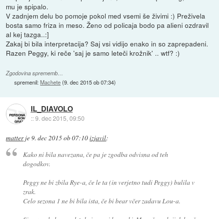
mu je spipalo.
V zadnjem delu bo pomoje pokol med vsemi še živimi :) Preživela
bosta samo friza in meso. Ženo od policaja bodo pa alieni ozdravil
al kej tazga..:]
Zakaj bi bila interpretacija? Saj vsi vidijo enako in so zaprepadeni.
Razen Peggy, ki reče 'saj je samo leteči krožnik' .. wtf? :)
Zgodovina sprememb…
spremenil:
Machete
(
9. dec 2015 ob 07:34
)
IL_DIAVOLO
::
9. dec 2015, 09:50
matter
je
9. dec 2015 ob 07:10
izjavil
:
Kako ni bila navezana, če pa je zgodba odvisna od teh
dogodkov.
Peggy ne bi zbila Rye-a, če le ta (in verjetno tudi Peggy) bulila v
zrak.
Celo sezona 1 ne bi bila ista, če bi bear včer zadavu Lou-a.