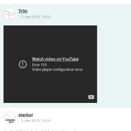
Tr0n
::
2. dec 2015, 15:32
starboi
::
2. dec 2015, 16:19