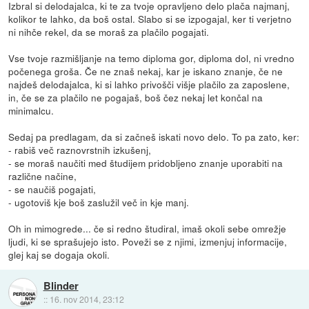
Izbral si delodajalca, ki te za tvoje opravljeno delo plača najmanj,
kolikor te lahko, da boš ostal. Slabo si se izpogajal, ker ti verjetno
ni nihče rekel, da se moraš za plačilo pogajati.
Vse tvoje razmišljanje na temo diploma gor, diploma dol, ni vredno
počenega groša. Če ne znaš nekaj, kar je iskano znanje, če ne
najdeš delodajalca, ki si lahko privošči višje plačilo za zaposlene,
in, če se za plačilo ne pogajaš, boš čez nekaj let končal na
minimalcu.
Sedaj pa predlagam, da si začneš iskati novo delo. To pa zato, ker:
- rabiš več raznovrstnih izkušenj,
- se moraš naučiti med študijem pridobljeno znanje uporabiti na
različne načine,
- se naučiš pogajati,
- ugotoviš kje boš zaslužil več in kje manj.
Oh in mimogrede... če si redno študiral, imaš okoli sebe omrežje
ljudi, ki se sprašujejo isto. Poveži se z njimi, izmenjuj informacije,
glej kaj se dogaja okoli.
Blinder
::
16. nov 2014, 23:12