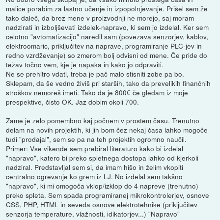
malice porabim za lastno učenje in izpopolnjevanje. Prišel sem že
tako daleč, da brez mene v proizvodnji ne morejo, saj moram
nadzirati in izboljševati izdelek-napravo, ki sem jo izdelal. Ker sem
celotno "avtomatizacijo" naredil sam (povezava senzorjev, kablov,
elektroomaric, priključitev na naprave, programiranje PLC-jev in
redno vzrdževanje) so zmerom bolj odvisni od mene. Če pride do
težav točno vem, kje je napaka in kako jo odpraviti.
Ne se prehitro vdati, treba je pač malo stisniti zobe pa bo.
Sklepam, da še vedno živiš pri starših, tako da prevelikih finančnih
stroškov nemoreš imeti. Tako da je 800€ če gledam iz moje
prespektive, čisto OK. Jaz dobim okoli 700.
Zame je zelo pomembno kaj počnem v prostem času. Trenutno
delam na novih projektih, ki jih bom čez nekaj časa lahko mogoče
tudi "prodajal", sem se pa na teh projektih ogromno naučil.
Primer: Vse vikende sem prebiral literaturo kako bi izdelal
"napravo", katero bi preko spletnega dostopa lahko od kjerkoli
nadziral. Predstavljal sem si, da imam hišo in želim vkopiti
centralno ogrevanje ko grem iz LJ. No izdelal sem takšno
"napravo", ki mi omogoča vklop/izklop do 4 napreve (trenutno)
preko spleta. Sem spada programiranej mikrokontrolerjev, osnove
CSS, PHP, HTML in seveda osnove elektrotehnike (priključitev
senzorja temperature, vlažnosti, idikatorjev...) "Napravo"