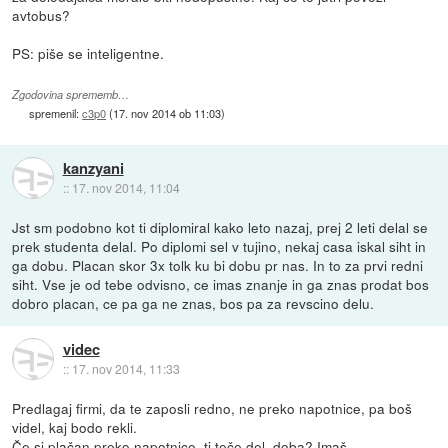
avtobus?
PS: piše se inteligentne.
Zgodovina sprememb…
spremenil:
c3p0
(
17. nov 2014 ob 11:03
)
kanzyani
::
17. nov 2014, 11:04
Jst sm podobno kot ti diplomiral kako leto nazaj, prej 2 leti delal se
prek studenta delal. Po diplomi sel v tujino, nekaj casa iskal siht in
ga dobu. Placan skor 3x tolk ku bi dobu pr nas. In to za prvi redni
siht. Vse je od tebe odvisno, ce imas znanje in ga znas prodat bos
dobro placan, ce pa ga ne znas, bos pa za revscino delu.
videc
::
17. nov 2014, 11:33
Predlagaj firmi, da te zaposli redno, ne preko napotnice, pa boš
videl, kaj bodo rekli.
Če si plačan preko napotnice, ti teče del. doba? Imaš