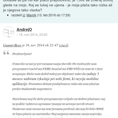
glede na mojo. Kaj se tukaj ne ujema - je moja plača tako nizka ali
je njegova tako visoka?
razdelil
iz
:
Mavrik
(
13. feb 2016 ob 17:29
)
AndrejO
::
16. nov 2014, 23:00
GummyBear
je
16. nov 2014 ob 22:47
izjavil
:
Pozdravljeni!
Ustavilo se mi je pri razumevanju številk. Po izobrazbi sem
programer (začel na FERI, končal na FRI-VSŠ) in sem še v fazi
uvajanja. Delo sem dobil takoj po diplomi, tako da
zadnje 3
mesece nabiram izkušnje pri neki firmi, ki razvija mobilne
aplikacije.
Trenutno delam podiplomca, tako da sem plačan
preko študentske napotnice.
Načeloma naj bi delo programerja veljalo za dobro plačano, saj
ta poklic zahteva ogromno znanja in učenja novih stvari.
Nedavno sem ravno na tem forumu prebral, da naj bi bilo 800€
že lepa plača za začetnika. Naj najprej omenim, moja najvišja