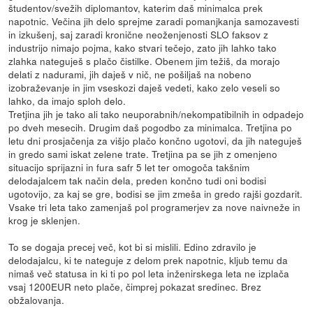
študentov/svežih diplomantov, katerim daš minimalca prek
napotnic. Večina jih delo sprejme zaradi pomanjkanja samozavesti
in izkušenj, saj zaradi kronične neoženjenosti SLO faksov z
industrijo nimajo pojma, kako stvari tečejo, zato jih lahko tako
zlahka nateguješ s plačo čistilke. Obenem jim težiš, da morajo
delati z nadurami, jih daješ v nič, ne pošiljaš na nobeno
izobraževanje in jim vseskozi daješ vedeti, kako zelo veseli so
lahko, da imajo sploh delo.
Tretjina jih je tako ali tako neuporabnih/nekompatibilnih in odpadejo
po dveh mesecih. Drugim daš pogodbo za minimalca. Tretjina po
letu dni prosjačenja za višjo plačo končno ugotovi, da jih nateguješ
in gredo sami iskat zelene trate. Tretjina pa se jih z omenjeno
situacijo sprijazni in fura safr 5 let ter omogoča takšnim
delodajalcem tak način dela, preden končno tudi oni bodisi
ugotovijo, za kaj se gre, bodisi se jim zmeša in gredo rajši gozdarit.
Vsake tri leta tako zamenjaš pol programerjev za nove naivneže in
krog je sklenjen.
To se dogaja precej več, kot bi si mislili. Edino zdravilo je
delodajalcu, ki te nateguje z delom prek napotnic, kljub temu da
nimaš več statusa in ki ti po pol leta inženirskega leta ne izplača
vsaj 1200EUR neto plače, čimprej pokazat sredinec. Brez
obžalovanja.