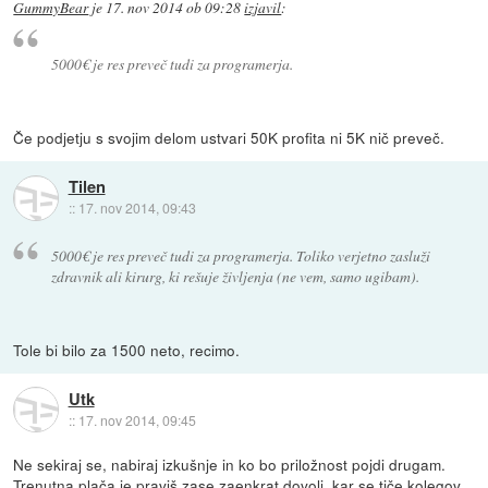
GummyBear
je
17. nov 2014 ob 09:28
izjavil
:
5000€ je res preveč tudi za programerja.
Če podjetju s svojim delom ustvari 50K profita ni 5K nič preveč.
Tilen
::
17. nov 2014, 09:43
5000€ je res preveč tudi za programerja. Toliko verjetno zasluži
zdravnik ali kirurg, ki rešuje življenja (ne vem, samo ugibam).
Tole bi bilo za 1500 neto, recimo.
Utk
::
17. nov 2014, 09:45
Ne sekiraj se, nabiraj izkušnje in ko bo priložnost pojdi drugam.
Trenutna plača je praviš zase zaenkrat dovolj, kar se tiče kolegov