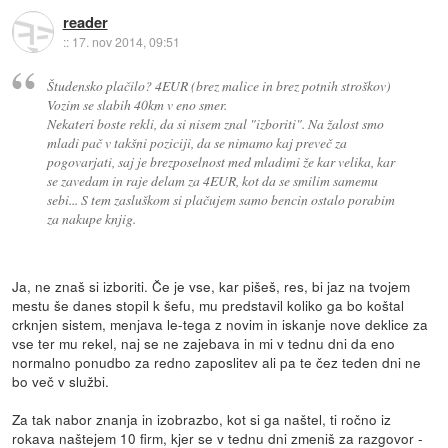
reader
::
17. nov 2014, 09:51
Študensko plačilo? 4EUR (brez malice in brez potnih stroškov)
Vozim se slabih 40km v eno smer.
Nekateri boste rekli, da si nisem znal "izboriti". Na žalost smo
mladi pač v takšni poziciji, da se nimamo kaj preveč za
pogovarjati, saj je brezposelnost med mladimi že kar velika, kar
se zavedam in raje delam za 4EUR, kot da se smilim samemu
sebi... S tem zasluškom si plačujem samo bencin ostalo porabim
za nakupe knjig.
Ja, ne znaš si izboriti. Če je vse, kar pišeš, res, bi jaz na tvojem
mestu še danes stopil k šefu, mu predstavil koliko ga bo koštal
crknjen sistem, menjava le-tega z novim in iskanje nove deklice za
vse ter mu rekel, naj se ne zajebava in mi v tednu dni da eno
normalno ponudbo za redno zaposlitev ali pa te čez teden dni ne
bo več v službi.
Za tak nabor znanja in izobrazbo, kot si ga naštel, ti ročno iz
rokava naštejem 10 firm, kjer se v tednu dni zmeniš za razgovor -