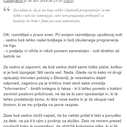
GummyBear
je
16. nov 2014 ob 23:45
izjavil
:
Zavedam se, da je na trgu veliko izkušenih programerjev in me
lahko vsak čas zamenjajo, zato sem pogajanja prihranil za
kasneje, ko bom v firmi povsem samostojen.
OK, razmišljaš v pravo smer. Pri svojem razmišljanju upoštevaj tudi:
- vedno boš lahko našel boljšega in bolj izkušenega programerja
na trgu
- v podjetju ni nihče in nikoli povsem samostojen - tudi direktor ali
lastnik ne.
Za vedno si zapomni, da boš vedno dobil samo toliko plače, kolikor
si je boš izpogajal. Niti centa več. Nada. Glede na to kako mi drugi
opisujejo trenuten položaj v Sloveniji, je nesmiselno dajati
odpoved, zagotovo pa je kritično imeti okoli sebe omrežje
"informantov" - bivših kolegov iz faksa - ki ti lahko povedo o kakšni
zanimivi poslovni priložnosti, ne da se bi sam izpostavljal in, ki te
lahko predstavijo komu, ki išče nove kadre in je že obupal nad
šrotom, ki se mu prijavlja na javne razpise.
Zase boš vedno iztržil največ, če bo nekdo prišel k tebi s ponudbo
za delo, ne pa ti k njim z prošnjo za službo. Zato ne morem preveč
poudariti kako je pomembno, da obdržiš kolegialne stike, ki si jih