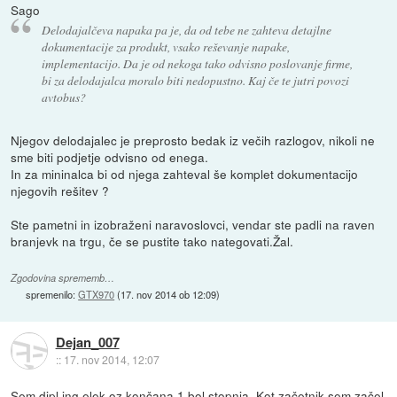
Sago
Delodajalčeva napaka pa je, da od tebe ne zahteva detajlne
dokumentacije za produkt, vsako reševanje napake,
implementacijo. Da je od nekoga tako odvisno poslovanje firme,
bi za delodajalca moralo biti nedopustno. Kaj če te jutri povozi
avtobus?
Njegov delodajalec je preprosto bedak iz večih razlogov, nikoli ne
sme biti podjetje odvisno od enega.
In za mininalca bi od njega zahteval še komplet dokumentacijo
njegovih rešitev ?
Ste pametni in izobraženi naravoslovci, vendar ste padli na raven
branjevk na trgu, če se pustite tako nategovati.Žal.
Zgodovina sprememb…
spremenilo:
GTX970
(
17. nov 2014 ob 12:09
)
Dejan_007
::
17. nov 2014, 12:07
Sem dipl.ing elek oz končana 1.bol stopnja. Kot začetnik sem začel