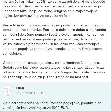
moram še kar nekaj naučiti - že samo zaradi dela, ki me v bodoče
čaka v službi. Imam se za povprečnega frijevca - nekateri so po
končanem faksu boljši od mene, drugi pa še nimajo osvojene
logike, kar sem jaz imel že ob vpisu na faks.
Ker je to moje prvo delo, sem najprej pristal na poskusno delo z
ponujeno urno postavko. Poskusno delo je šlo dobro skoz, vendar
sem odkril določene pomanjkljivosti v svojem znanju - ker sem se
pač usmeril na samo eno področje. Zavedam se, da je na trgu
veliko izkušenih programerjev in me lahko vsak čas zamenjajo,
zato sem pogajanja prihranil za kasneje, ko bom v firmi povsem
samostojen.
Glede frenda in statusa je tako... on ima končano 3-letno šolo.
Sedaj vsako leto vleče razne statuse - dijak oz. izobraževanje za
odrasle, da lahko dela na napotnico. Njegov delodajalec trenutno
ne zaposluje, tako da mu je zaenkrat to edina možnost.
Tilen
::
17. nov 2014, 00:28
Ob plačilnem dnevu na koncu meseca poglej svoj produkt in se
vprašaj, če imaš zanj kupca za 5000 EUR.