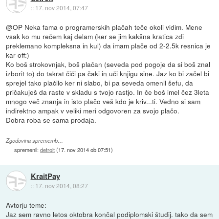
::
17. nov 2014, 07:47
@OP Neka fama o programerskih plačah teče okoli vidim. Mene
vsak ko mu rečem kaj delam (ker se jim kakšna kratica zdi
preklemano kompleksna in kul) da imam plače od 2-2.5k resnica je
kar off:)
Ko boš strokovnjak, boš plačan (seveda pod pogoje da si boš znal
izborit to) do takrat čiči pa čaki in uči knjigu sine. Jaz ko bi začel bi
sprejel tako plačilo ker ni slabo, bi pa seveda omenil šefu, da
pričakuješ da raste v skladu s tvojo rastjo. In če boš imel čez 3leta
mnogo več znanja in isto plačo veš kdo je kriv...ti. Vedno si sam
indirektno ampak v veliki meri odgovoren za svojo plačo.
Dobra roba se sama prodaja.
Zgodovina sprememb…
spremenil:
detroit
(
17. nov 2014 ob 07:51
)
KraitPay
::
17. nov 2014, 08:27
Avtorju teme:
Jaz sem ravno letos oktobra končal podiplomski študij. tako da sem