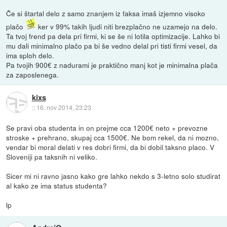
Če si štartal delo z samo znanjem iz faksa imaš izjemno visoko
plačo
ker v 99% takih ljudi niti brezplačno ne uzamejo na delo.
Ta tvoj frend pa dela pri firmi, ki se še ni lotila optimizacije. Lahko bi
mu dali minimalno plačo pa bi še vedno delal pri tisti firmi vesel, da
ima sploh delo.
Pa tvojih 900€ z nadurami je praktično manj kot je minimalna plača
za zaposlenega.
kixs
::
16. nov 2014, 23:23
Se pravi oba studenta in on prejme cca 1200€ neto + prevozne
stroske + prehrano, skupaj cca 1500€. Ne bom rekel, da ni mozno,
vendar bi moral delati v res dobri firmi, da bi dobil taksno placo. V
Sloveniji pa taksnih ni veliko.
Sicer mi ni ravno jasno kako gre lahko nekdo s 3-letno solo studirat
al kako ze ima status studenta?
lp