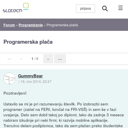
☰
Forum
»
Programiranje
»
Programerska plača
Programerska plača
««
«
1
/ 9
»
»»
GummyBear
::
16. nov 2014, 22:47
Pozdravljeni!
Ustavilo se mi je pri razumevanju številk. Po izobrazbi sem
programer (začel na FERI, končal na FRI-VSŠ) in sem še v fazi
uvajanja. Delo sem dobil takoj po diplomi, tako da zadnje 3 mesece
nabiram izkušnje pri neki firmi, ki razvija mobilne aplikacije.
Trenutno delam podiplomca, tako da sem plačan preko študentske