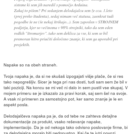
sisteme ki sem jih naredil s pomočjo Arduina.
Zakaj to pišem? Pri sedanjem delodajalcu sem že cca. 1.leto
(prej preko študenta), sedaj nimam več statusa, zaenkrat tudi
pogodbe še ne (še nekaj štrikajo...). Sem zaposlen v STROJNEM
podjetju, kjer so večinoma v 98% strojniki, tako da sem eden
redkih "štromarjev". tako sem deklica za vse, ki sem se bil
premoran hitro priučiti določeno znanje, ki sem ga uporabil pri
projektih.
Napake so na obeh straneh.
Tvoja napaka je, da si ne skušaš izpogajati višje plače, če si res
tako nepogrešljiv. Sicer je tega pri nas dosti, tudi sam sem že bil v
taki poziciji. Na koncu se mi več ni dalo in sem pustil vse skupaj. V
mojem primeru se je izkazalo za pravi korak, saj sem šel na svoje.
A vsak ni primeren za samostojno pot, ker samo znanje je le en
aspekt posla.
Delodajalčeva napaka pa je, da od tebe ne zahteva detajlne
dokumentacije za produkt, vsako reševanje napake,
implementacijo. Da je od nekoga tako odvisno poslovanje firme, bi
za delodajalca moralo biti nedopustno. Kaj če te jutri povozi