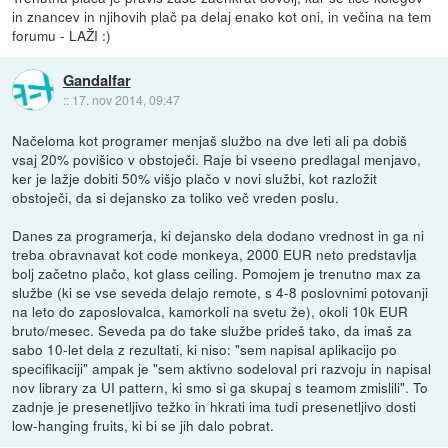
in znancev in njihovih plač pa delaj enako kot oni, in večina na tem
forumu - LAŽI :)
Gandalfar
::
17. nov 2014, 09:47
Načeloma kot programer menjaš službo na dve leti ali pa dobiš
vsaj 20% povišico v obstoječi. Raje bi vseeno predlagal menjavo,
ker je lažje dobiti 50% višjo plačo v novi službi, kot razložit
obstoječi, da si dejansko za toliko več vreden poslu.
Danes za programerja, ki dejansko dela dodano vrednost in ga ni
treba obravnavat kot code monkeya, 2000 EUR neto predstavlja
bolj začetno plačo, kot glass ceiling. Pomojem je trenutno max za
službe (ki se vse seveda delajo remote, s 4-8 poslovnimi potovanji
na leto do zaposlovalca, kamorkoli na svetu že), okoli 10k EUR
bruto/mesec. Seveda pa do take službe prideš tako, da imaš za
sabo 10-let dela z rezultati, ki niso: "sem napisal aplikacijo po
specifikaciji" ampak je "sem aktivno sodeloval pri razvoju in napisal
nov library za UI pattern, ki smo si ga skupaj s teamom zmislili". To
zadnje je presenetljivo težko in hkrati ima tudi presenetljivo dosti
low-hanging fruits, ki bi se jih dalo pobrat.