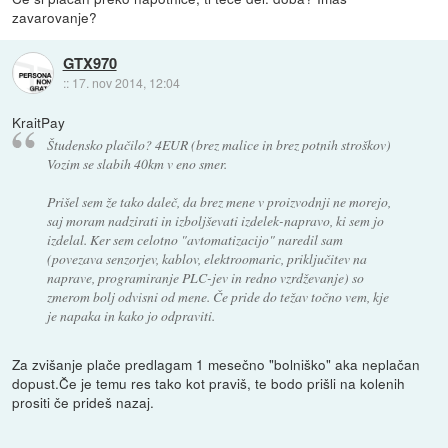
zavarovanje?
GTX970
::
17. nov 2014, 12:04
KraitPay
Študensko plačilo? 4EUR (brez malice in brez potnih stroškov)
Vozim se slabih 40km v eno smer.
Prišel sem že tako daleč, da brez mene v proizvodnji ne morejo,
saj moram nadzirati in izboljševati izdelek-napravo, ki sem jo
izdelal. Ker sem celotno "avtomatizacijo" naredil sam
(povezava senzorjev, kablov, elektroomaric, priključitev na
naprave, programiranje PLC-jev in redno vzrdževanje) so
zmerom bolj odvisni od mene. Če pride do težav točno vem, kje
je napaka in kako jo odpraviti.
Za zvišanje plače predlagam 1 mesečno "bolniško" aka neplačan
dopust.Če je temu res tako kot praviš, te bodo prišli na kolenih
prositi če prideš nazaj.