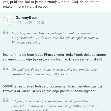
vsaj približno, koliko je moje znanje vredno. Glej, da bo pri tebi
enako! Imej cilj v glavi pa bo.
GummyBear
::
17. nov 2014, 09:28
Mene bolj zanima v katerem podjetju tako dobro cenijo delavce
z nižjo izobrazbo. To, da je triizmensko delo me sploh ne zanima.
Plačo ima bogovsko.
Imena firme ne bom izdal. Firma v kateri dela frend, dela za znano
slovensko podjetje (ga ni tukaj na forumu, ki zanj še ne bi slišal).
Ob plačilnem dnevu na koncu meseca poglej svoj produkt in se
vprašaj, če imaš zanj kupca za 5000 EUR.
5000€ je res preveč tudi za programerja. Toliko verjetno zasluži
zdravnik ali kirurg, ki rešuje življenja (ne vem, samo ugibam).
Sklepam, da še vedno živiš pri starših, tako da prevelikih
finančnih stroškov nemoreš imeti. Tako da je 800€ če gledam iz
moje prespektive, čisto OK.