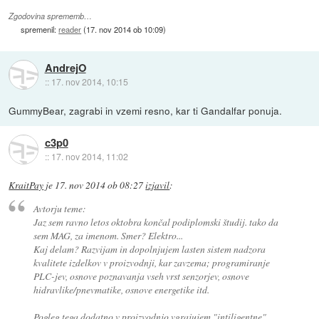
Zgodovina sprememb…
spremenil:
reader
(
17. nov 2014 ob 10:09
)
AndrejO
::
17. nov 2014, 10:15
GummyBear, zagrabi in vzemi resno, kar ti Gandalfar ponuja.
c3p0
::
17. nov 2014, 11:02
KraitPay
je
17. nov 2014 ob 08:27
izjavil
:
Avtorju teme:
Jaz sem ravno letos oktobra končal podiplomski študij. tako da
sem MAG, za imenom. Smer? Elektro...
Kaj delam? Razvijam in dopolnjujem lasten sistem nadzora
kvalitete izdelkov v proizvodnji, kar zavzema; programiranje
PLC-jev, osnove poznavanja vseh vrst senzorjev, osnove
hidravlike/pnevmatike, osnove energetike itd.
Pogleg tega dodatno v proizvodnjo vgrajujem "intiligentne"