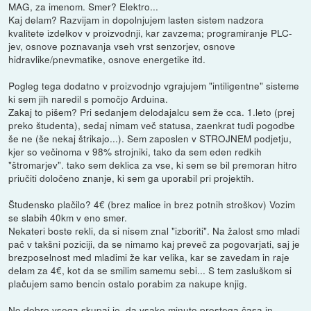
MAG, za imenom. Smer? Elektro...
Kaj delam? Razvijam in dopolnjujem lasten sistem nadzora
kvalitete izdelkov v proizvodnji, kar zavzema; programiranje PLC-
jev, osnove poznavanja vseh vrst senzorjev, osnove
hidravlike/pnevmatike, osnove energetike itd.
Pogleg tega dodatno v proizvodnjo vgrajujem "intiligentne" sisteme
ki sem jih naredil s pomočjo Arduina.
Zakaj to pišem? Pri sedanjem delodajalcu sem že cca. 1.leto (prej
preko študenta), sedaj nimam več statusa, zaenkrat tudi pogodbe
še ne (še nekaj štrikajo...). Sem zaposlen v STROJNEM podjetju,
kjer so večinoma v 98% strojniki, tako da sem eden redkih
"štromarjev". tako sem deklica za vse, ki sem se bil premoran hitro
priučiti določeno znanje, ki sem ga uporabil pri projektih.
Študensko plačilo? 4€ (brez malice in brez potnih stroškov) Vozim
se slabih 40km v eno smer.
Nekateri boste rekli, da si nisem znal "izboriti". Na žalost smo mladi
pač v takšni poziciji, da se nimamo kaj preveč za pogovarjati, saj je
brezposelnost med mladimi že kar velika, kar se zavedam in raje
delam za 4€, kot da se smilim samemu sebi... S tem zasluškom si
plačujem samo bencin ostalo porabim za nakupe knjig.
No dobro vsega skupaj je, da vsako minuto prostega časa in