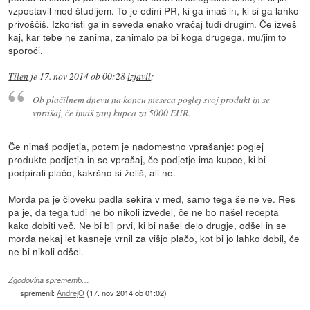
vzpostavil med študijem. To je edini PR, ki ga imaš in, ki si ga lahko
privoščiš. Izkoristi ga in seveda enako vračaj tudi drugim. Če izveš
kaj, kar tebe ne zanima, zanimalo pa bi koga drugega, mu/jim to
sporoči.
Tilen
je
17. nov 2014 ob 00:28
izjavil
:
Ob plačilnem dnevu na koncu meseca poglej svoj produkt in se
vprašaj, če imaš zanj kupca za 5000 EUR.
Če nimaš podjetja, potem je nadomestno vprašanje: poglej
produkte podjetja in se vprašaj, če podjetje ima kupce, ki bi
podpirali plačo, kakršno si želiš, ali ne.
Morda pa je človeku padla sekira v med, samo tega še ne ve. Res
pa je, da tega tudi ne bo nikoli izvedel, če ne bo našel recepta
kako dobiti več. Ne bi bil prvi, ki bi našel delo drugje, odšel in se
morda nekaj let kasneje vrnil za višjo plačo, kot bi jo lahko dobil, če
ne bi nikoli odšel.
Zgodovina sprememb…
spremenil:
AndrejO
(
17. nov 2014 ob 01:02
)