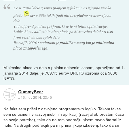
Če si štartal delo z samo znanjem iz faksa imaš izjemno visoko
plačo
ker v 99% takih ljudi niti brezplačno ne uzamejo na
delo.
Ta tvoj frend pa dela pri firmi, ki se še ni lotila optimizacije.
Lahko bi mu dali minimalno plačo pa bi še vedno delal pri tisti
firmi vesel, da ima sploh delo.
Pa tvojih 900€ z nadurami je
praktično manj kot je minimalna
plača za zaposlenega
.
Minimalna placa za delo s polnim delovnim casom, opravljeno od 1.
januarja 2014 dalje, je 789,15 eurov BRUTO oziroma cca 560€
NETO.
GummyBear
::
16. nov 2014, 23:45
Na faks sem prišel z osvojeno programersko logiko. Tekom faksa
sem se usmeril v razvoj mobilnih aplikacij (razvijal ob prostem času
za svoje potrebe), tako da na tem področju nisem ravno štartal iz
nule. Na drugih področjih pa mi primanjkuje izkušenj, tako da se