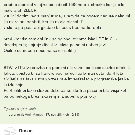
predno sem sel v tujino sem dobil 1500neto + stroske kar je bilo
malo prek 2kEUR
v tujini dobim vec z manj truda, s tem da ce hocem nadure delat mi
jih more sef odobrit, ker jih morjo placat :D
v slo te pa postrani gledajo k noces free nadur delat
pred kratkim sem dal link na oglase ker smo iskali PE in C++
developerja; najraje direkt iz faksa pa se ni noben javil.
Ocitno se noben noce na sever selit :)
BTW: v ITju izobrazba ne pomeni nic razen ce isces sluzbo direkt iz
faksa. ubistvu bi za kariero vec naredil ce bi namesto, da 4 leta
zivljenja na faksu stran vrzes raje investiral to v programske jezike
in izkusnje.
Po 4 letih bi lazje sluzbo dobil pa se startna placa bi bila visja kot
pa od nekoga brez izkusenj in z super diplomo ;)
Zgodovina sprememb…
spremenil:
Red_Mamba
(
17. nov 2014 ob 12:14
)
Dosan