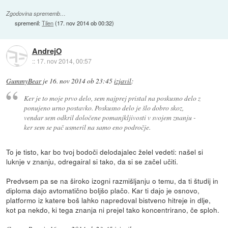
Zgodovina sprememb…
spremenil:
Tilen
(
17. nov 2014 ob 00:32
)
AndrejO
::
17. nov 2014, 00:57
GummyBear
je
16. nov 2014 ob 23:45
izjavil
:
Ker je to moje prvo delo, sem najprej pristal na poskusno delo z
ponujeno urno postavko. Poskusno delo je šlo dobro skoz,
vendar sem odkril določene pomanjkljivosti v svojem znanju -
ker sem se pač usmeril na samo eno področje.
To je tisto, kar bo tvoj bodoči delodajalec želel vedeti: našel si
luknje v znanju, odregairal si tako, da si se začel učiti.
Predvsem pa se na široko izogni razmišljanju o temu, da ti študij in
diploma dajo avtomatično boljšo plačo. Kar ti dajo je osnovo,
platformo iz katere boš lahko napredoval bistveno hitreje in dlje,
kot pa nekdo, ki tega znanja ni prejel tako koncentrirano, če sploh.