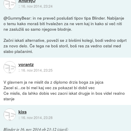
AndrejO
::
16. nov 2014, 23:24
@GummyBear: in ne preveč poslušati tipov tipa Blinder. Nabijanje
o temu kako moraš biti hvaležen za ne vem kaj in kako si več niti
ne zaslužiš so samo njegove blodnje.
Začni iskati alternative, poveži se z bivšimi kolegi, bodi vedno odprt
za novo delo. Če tega ne boš storil, boš res za vedno ostal med
slabo plačanimi.
vorantz
::
16. nov 2014, 23:25
V glavnem ja ne mislit da z diplomo drzis boga za jajca
Zacel si...ce bi mel kaj vec za pokazat bi dobil vec
Ce mislis, da lahko dobis vec zacni iskat drugje in bos videl realno
stanje
kixs
::
16. nov 2014, 23:28
Blinder
je
16. nov 2014 ob 23:12
izjavil
: