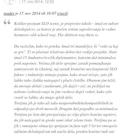
::
17. nov 2014, 12:33
reader
je
17. nov 2014 ob 10:07
izjavil
:
Kolikor poznam SLO sceno, je preprosto takole - imaš en subset
delodajalcev, za katere je utečen sistem zaposlovanja še vedno
hermesov old-school way.
The shittiest way there is.
Da razložim, kako to poteka. Imaš tri mandeljce, ki "vedo za kaj
se gre". Ti so plačani relativno dobro ker vodijo projekte. Nato
imaš 15 študentov/svežih diplomantov, katerim daš minimalca
prek napotnic. Večina jih delo sprejme zaradi pomanjkanja
samozavesti in izkušenj, saj zaradi kronične neoženjenosti SLO
faksov z industrijo nimajo pojma, kako stvari tečejo, zato jih
lahko tako zlahka nateguješ s plačo čistilke. Obenem jim težiš,
da morajo delati z nadurami, jih daješ v nič, ne pošiljaš na
nobeno izobraževanje in jim vseskozi daješ vedeti, kako zelo
veseli so lahko, da imajo sploh delo.
Tretjina jih je tako ali tako neuporabnih/nekompatibilnih in
odpadejo po dveh mesecih. Drugim daš pogodbo za minimalca.
Tretjina po letu dni prosjačenja za višjo plačo končno ugotovi,
da jih nateguješ in gredo sami iskat zelene trate. Tretjina pa se
jih z omenjeno situacijo sprijazni in fura safr 5 let ter omogoča
takšnim delodajalcem tak način dela, preden končno tudi oni