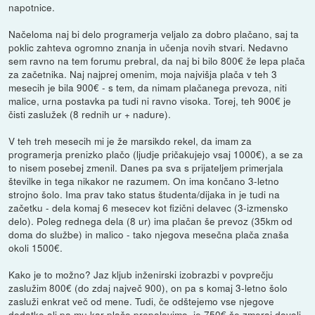
napotnice.
Načeloma naj bi delo programerja veljalo za dobro plačano, saj ta
poklic zahteva ogromno znanja in učenja novih stvari. Nedavno
sem ravno na tem forumu prebral, da naj bi bilo 800€ že lepa plača
za začetnika. Naj najprej omenim, moja najvišja plača v teh 3
mesecih je bila 900€ - s tem, da nimam plačanega prevoza, niti
malice, urna postavka pa tudi ni ravno visoka. Torej, teh 900€ je
čisti zaslužek (8 rednih ur + nadure).
V teh treh mesecih mi je že marsikdo rekel, da imam za
programerja prenizko plačo (ljudje pričakujejo vsaj 1000€), a se za
to nisem posebej zmenil. Danes pa sva s prijateljem primerjala
številke in tega nikakor ne razumem. On ima končano 3-letno
strojno šolo. Ima prav tako status študenta/dijaka in je tudi na
začetku - dela komaj 6 mesecev kot fizični delavec (3-izmensko
delo). Poleg rednega dela (8 ur) ima plačan še prevoz (35km od
doma do službe) in malico - tako njegova mesečna plača znaša
okoli 1500€.
Kako je to možno? Jaz kljub inženirski izobrazbi v povprečju
zaslužim 800€ (do zdaj največ 900), on pa s komaj 3-letno šolo
zasluži enkrat več od mene. Tudi, če odštejemo vse njegove
dodatke ali pa mu kar plačo prepolovimo, je 750€ še zmeraj dovolj