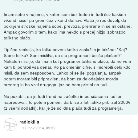
Imam sobo v najemu, v kateri sem čez teden in tudi čez kakšen
vikend, sicer pa grem čez vikend domov. Plača je res dovolj, da
pokrijem stroške najema sobe, prevoza, prehrane in še mi ostane.
Ampak govorim o tem, kako ima nekdo s precej nižjo izobrazbo
tolikšno plačo.
Tipična reakcija, ko folku povem koliko zaslužim je takšna: "Kaj?
Samo toliko? Sem mislil/a, da ste programerji boljše plačani?"
Nekateri mislijo, da imam kot programer tolikšno plačo, da ne vem
kam bi porabil vsa denar. Ko pa omenim cifre, si morebiti celo kdo
misli, da sem nesposoben. Lahko bi se šel pogajanja, ampak
potem moram biti pripravljen, da bom za delodajalca morda
predrag in bo vzel drugega, jaz pa bom pristal na nuli.
Ne pozabit, da je tudi frend na začetku in bo sčasoma tudi on
napredoval. To potem pomeni, da bi se z leti lahko približal 2000€
(z vsemi dodatki), kar je že solidna plača tudi za programerja.
radiokills
::
17. nov 2014, 09:32