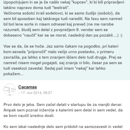
izpopolnjujem in se je že našlo nekaj "kupcev", ki bi bili pripravljeni
takšno napravo doma tudi "testirati".
Večinoma sošolci in/ali sodelovci, ki se samo čudijo (sošolci), da
sem bil sposoben kaj takšnega tudi narediti. Na faxu sem namreč
bil bol lene sorte in nisem odnesel kaj preveč (ne me narobe
razumeti, študij sem delal z povprečjem 9. vendar sem se
dobeseno "naučil" kar se se moral, naslednji dan pa pozabil....) :)
Vse se da, če se hoče. Jaz samo čakam na pogodbo, pri kateri
bom seveda "priporočil" malo večjo urno postavko, v primeru
zavračila, pa lahko s tem znanjem iščem delo tudi drugje. Prej se
namreč nisem mogel pogajati, saj znanja ni bilo, česar pa sem se
tudi vseskozi zavedal. Sedaj pač imam "nekaj" kar lahko
pokažem...
Cacamas
::
17. nov 2014, 08:57
Prvo delo je jeba. Sem začel delati v startupu še za manjši denar.
Ampak sem poznal inženirje s katerimi sem delal in sem vedel, da
se bom naučil izredno dosti.
Ko sem iskal naslednje delo sem pridobil na samozavesti in vedel