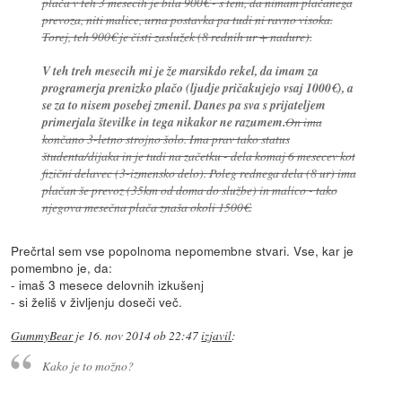
plača v teh 3 mesecih je bila 900€ - s tem, da nimam plačanega
prevoza, niti malice, urna postavka pa tudi ni ravno visoka.
Torej, teh 900€ je čisti zaslužek (8 rednih ur + nadure).
V teh treh mesecih mi je že marsikdo rekel, da imam za
programerja prenizko plačo (ljudje pričakujejo vsaj 1000€), a
se za to nisem posebej zmenil. Danes pa sva s prijateljem
primerjala številke in tega nikakor ne razumem.
On ima
končano 3-letno strojno šolo. Ima prav tako status
študenta/dijaka in je tudi na začetku - dela komaj 6 mesecev kot
fizični delavec (3-izmensko delo). Poleg rednega dela (8 ur) ima
plačan še prevoz (35km od doma do službe) in malico - tako
njegova mesečna plača znaša okoli 1500€.
Prečrtal sem vse popolnoma nepomembne stvari. Vse, kar je
pomembno je, da:
- imaš 3 mesece delovnih izkušenj
- si želiš v življenju doseči več.
GummyBear
je
16. nov 2014 ob 22:47
izjavil
:
Kako je to možno?