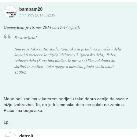
bambam20
::
17. nov 2014, 02:05
GummyBear
je
16. nov 2014 ob 22:47
izjavil
:
Pozdravljeni!
Ima prav tako status študenta/dijaka in je tudi na začetku - dela
komaj 6 mesecev kot fizični delavec (3-izmensko delo). Poleg
rednega dela (8 ur) ima plačan še prevoz (35km od doma do
službe) in malico - tako njegova mesečna plača znaša okoli
1500€.
Mene bolj zanima v katerem podjetju tako dobro cenijo delavce z
nižjo izobrazbo. To, da je triizmensko delo me sploh ne zanima.
Plačo ima bogovsko.
Lp.
detroit