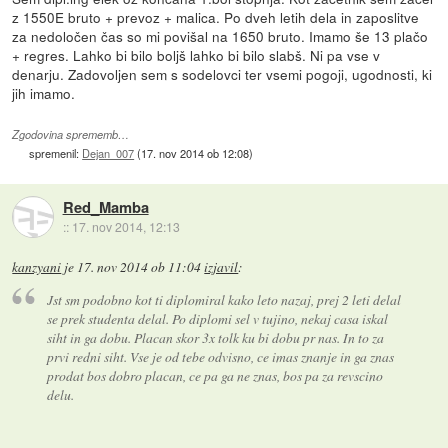
z 1550E bruto + prevoz + malica. Po dveh letih dela in zaposlitve
za nedoločen čas so mi povišal na 1650 bruto. Imamo še 13 plačo
+ regres. Lahko bi bilo boljš lahko bi bilo slabš. Ni pa vse v
denarju. Zadovoljen sem s sodelovci ter vsemi pogoji, ugodnosti, ki
jih imamo.
Zgodovina sprememb…
spremenil:
Dejan_007
(
17. nov 2014 ob 12:08
)
Red_Mamba
::
17. nov 2014, 12:13
kanzyani
je
17. nov 2014 ob 11:04
izjavil
:
Jst sm podobno kot ti diplomiral kako leto nazaj, prej 2 leti delal
se prek studenta delal. Po diplomi sel v tujino, nekaj casa iskal
siht in ga dobu. Placan skor 3x tolk ku bi dobu pr nas. In to za
prvi redni siht. Vse je od tebe odvisno, ce imas znanje in ga znas
prodat bos dobro placan, ce pa ga ne znas, bos pa za revscino
delu.