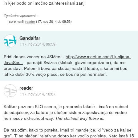
in kjer bodo oni močno zainteresirani zanj.
Zgodovina sprememb…
spremenil:
reader
(
17. nov 2014 ob 09:53
)
Gandalfar
::
17. nov 2014, 09:59
Pridi danes zvecer na JSMeet -
http://www.meetup.com/Ljubljana-
JavaScr...
- pa najdi Swizca (klobuk, glavni organizator), da me
predstavi. Potem ti bova pa skupaj nasla 3 leade, s katerimi bos
lahko dobil 30% vecjo placo, ce bos na pol normalen.
reader
::
17. nov 2014, 10:07
Kolikor poznam SLO sceno, je preprosto takole - imaš en subset
delodajalcev, za katere je utečen sistem zaposlovanja še vedno
hermesov old-school way.
The shittiest way there is.
Da razložim, kako to poteka. Imaš tri mandeljce, ki "vedo za kaj se
gre". Ti so plačani relativno dobro ker vodijo projekte. Nato imaš 15