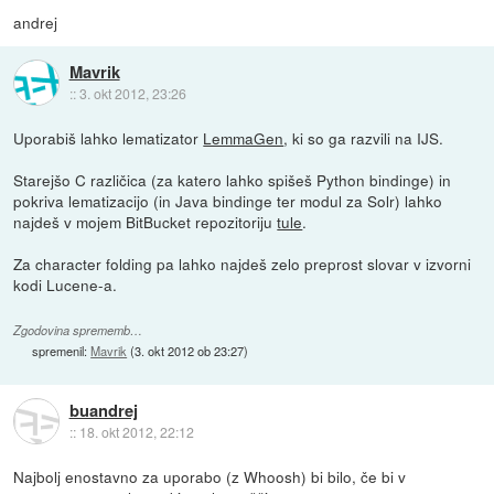
andrej
Mavrik
::
3. okt 2012, 23:26
Uporabiš lahko lematizator
LemmaGen
, ki so ga razvili na IJS.
Starejšo C različica (za katero lahko spišeš Python bindinge) in
pokriva lematizacijo (in Java bindinge ter modul za Solr) lahko
najdeš v mojem BitBucket repozitoriju
tule
.
Za character folding pa lahko najdeš zelo preprost slovar v izvorni
kodi Lucene-a.
Zgodovina sprememb…
spremenil:
Mavrik
(
3. okt 2012 ob 23:27
)
buandrej
::
18. okt 2012, 22:12
Najbolj enostavno za uporabo (z Whoosh) bi bilo, če bi v