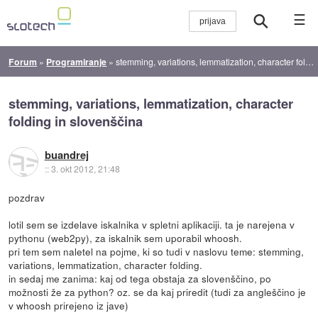
☰
Forum
»
Programiranje
»
stemming, variations, lemmatization, character folding in slovenščina
stemming, variations, lemmatization, character
folding in slovenščina
buandrej
::
3. okt 2012, 21:48
pozdrav
lotil sem se izdelave iskalnika v spletni aplikaciji. ta je narejena v
pythonu (web2py), za iskalnik sem uporabil whoosh.
pri tem sem naletel na pojme, ki so tudi v naslovu teme: stemming,
variations, lemmatization, character folding.
in sedaj me zanima: kaj od tega obstaja za slovenščino, po
možnosti že za python? oz. se da kaj priredit (tudi za angleščino je
v whoosh prirejeno iz jave)