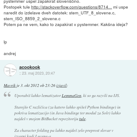
pystemmer uspel zapakirat slovenščino.
Postopek tule
http://stackoverflow.com/questions/8714...
mi uspe
naredit do izdelave dveh datotek: stem_UTF_8_slovene.c,
stem_ISO_8859_2_slovene.c
Potem pa ne vem, kako to zapakirat v pystemmer. Kakšna ideja?
lp
andrej
acookook
::
23. maj 2023, 20:47
Mavrik
je
3. okt 2012 ob 23:26
izjavil
:
Uporabiš lahko lematizator
LemmaGen
, ki so ga razvili na IJS.
Starejšo C različica (za katero lahko spišeš Python bindinge) in
pokriva lematizacijo (in Java bindinge ter modul za Solr) lahko
najdeš v mojem BitBucket repozitoriju
tule
.
Za character folding pa lahko najdeš zelo preprost slovar v
izvorni kodi Lucene-a.