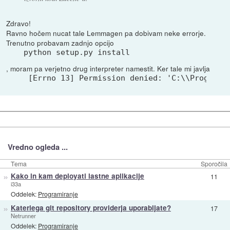
Zdravo!
Ravno hočem nucat tale Lemmagen pa dobivam neke errorje.
Trenutno probavam zadnjo opcijo
python setup.py install
, moram pa verjetno drug interpreter namestit. Ker tale mi javlja
 [Errno 13] Permission denied: 'C:\\Program 
Vredno ogleda ...
Tema
Sporočila
»
Kako in kam deployati lastne aplikacije
11
i33a
Oddelek:
Programiranje
»
Kateriega git repository providerja uporabljate?
17
Netrunner
Oddelek:
Programiranje