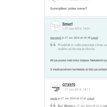
GummyBear: prides zvecer?
Smurf
::
17. nov 2014, 18:01
marvin42
je
17. nov 2014 ob 16:56
izjavil
:
Pri plačah se vedno pogovarja o bruto zne
različne od človeka do človeka.
Ali pa poves neto brez olajsav. Nekaterim je
V mednarodnem kontekstu bi bilo pa smiseln
GTX970
::
17. nov 2014, 18:11
smoke
je
17. nov 2014 ob 12:41
izjavil
:
Red_Mamba
je
17. nov 2014 ob 12:13
izj