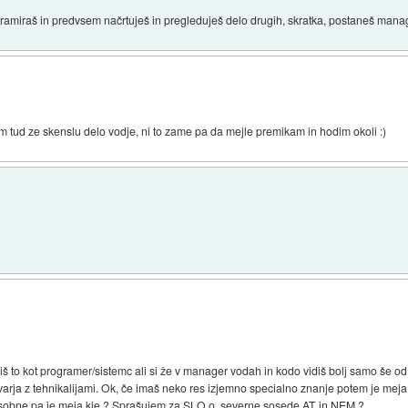
rogramiraš in predvsem načrtuješ in pregleduješ delo drugih, skratka, postaneš mana
sm tud ze skenslu delo vodje, ni to zame pa da mejle premikam in hodim okoli :)
žiš to kot programer/sistemc ali si že v manager vodah in kodo vidiš bolj samo še
kvarja z tehnikalijami. Ok, če imaš neko res izjemno specialno znanje potem je me
sobne pa je meja kje ? Sprašujem za SLO o. severne sosede AT in NEM ?