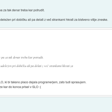
a za tak denar treba kar potrudit.
deležen pri dobičku ali pa delati z več strankami hkrati za bistveno višje zneske.
 pa za tak denar treba kar potrudit.
 udeležen pri dobičku ali pa delati z več strankami hkrati za
SLO, ki bi taksno placo dajala programerjem, zato tudi sprasujem.
e kar do konca prisel v SLO :(