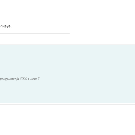
onkeye.
ca programerja 3000+ neto ?