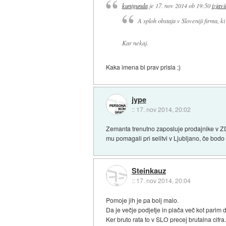
kunigunda
je
17. nov 2014 ob 19:50
izjavi
A sploh obstaja v Sloveniji firma, 
Kar nekaj.
Kaka imena bi prav prisla ;)
jype
::
17. nov 2014, 20:02
Zemanta trenutno zaposluje prodajnike v ZDA
mu pomagali pri selitvi v Ljubljano, če bodo š
Steinkauz
::
17. nov 2014, 20:04
Pomoje jih je pa bolj malo.
Da je večje podjetje in plača več kot parim
Ker bruto rata to v SLO precej brutalna cifra