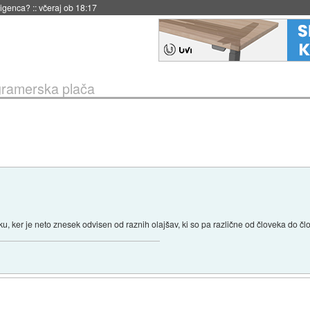
 18:17
ramerska plača
u, ker je neto znesek odvisen od raznih olajšav, ki so pa različne od človeka do čl