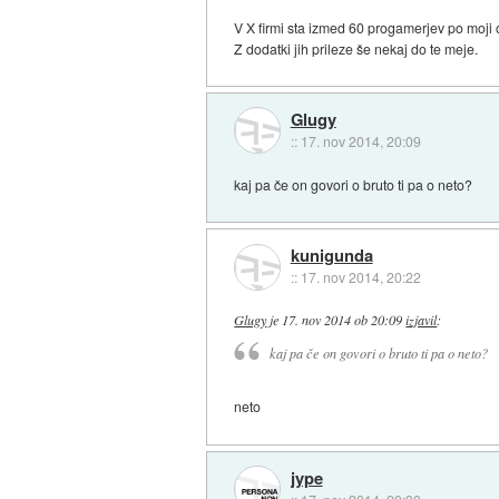
V X firmi sta izmed 60 progamerjev po moji
Z dodatki jih prileze še nekaj do te meje.
Glugy
::
17. nov 2014, 20:09
kaj pa če on govori o bruto ti pa o neto?
kunigunda
::
17. nov 2014, 20:22
Glugy
je
17. nov 2014 ob 20:09
izjavil
:
kaj pa če on govori o bruto ti pa o neto?
neto
jype