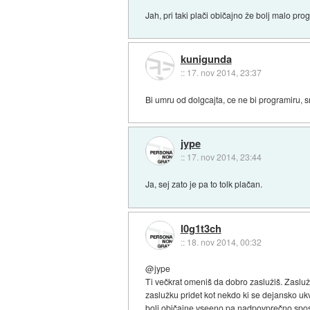
Jah, pri taki plači običajno že bolj malo p
kunigunda
::
17. nov 2014, 23:37
Bi umru od dolgcajta, ce ne bi programiru, 
jype
::
17. nov 2014, 23:44
Ja, sej zato je pa to tolk plačan.
l0g1t3ch
::
18. nov 2014, 00:32
@jype
Ti večkrat omeniš da dobro zaslužiš. Zaslu
zaslužku pridet kot nekdo ki se dejansko u
bolj običajne vseeno pa nadpovprečno spo