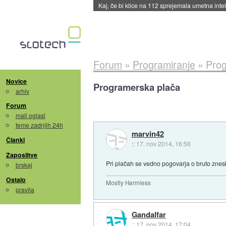
Quake ob 30-letnici dobili dodatek
::
včeraj ob
Forum
»
Programiranje
»
Prog
Novice
Programerska plača
arhiv
Forum
mali oglasi
teme zadnjih 24h
marvin42
Članki
::
17. nov 2014, 16:56
Zaposlitve
Pri plačah se vedno pogovarja o bruto znesk
brskaj
Ostalo
Mostly Harmless
pravila
Gandalfar
::
17. nov 2014, 17:04