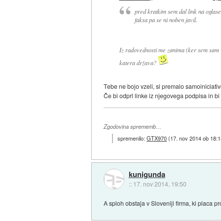
pred kratkim sem dal link na oglase
faksa pa se ni noben javil.
Iz radovednosti me zanima (ker sem sam
katera država?
Tebe ne bojo vzeli, si premalo samoiniciati
Če bi odprl linke iz njegovega podpisa in 
Zgodovina sprememb…
spremenilo:
GTX970
(
17. nov 2014 ob 18:1
kunigunda
::
17. nov 2014, 19:50
A sploh obstaja v Sloveniji firma, ki placa 