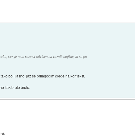
sku, ker je neto znesek odvisen od raznih olajšav, ki so pa
 tako bolj jasno, jaz se prilagodim glede na kontekst.
o itak bruto bruto.
avil
: