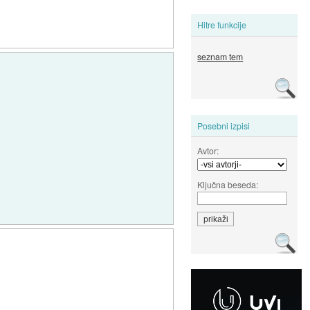
Hitre funkcije
seznam tem
Posebni izpisi
Avtor:
Ključna beseda: