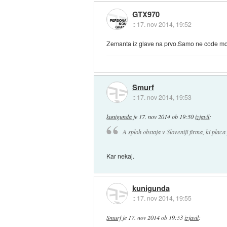
GTX970
::
17. nov 2014, 19:52
Zemanta iz glave na prvo.Samo ne code m
Smurf
::
17. nov 2014, 19:53
kunigunda
je
17. nov 2014 ob 19:50
izjavil
:
A sploh obstaja v Sloveniji firma, ki pla
Kar nekaj.
kunigunda
::
17. nov 2014, 19:55
Smurf
je
17. nov 2014 ob 19:53
izjavil
: