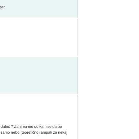
ger.
 od daleč ? Zanima me do kam se da po
ja samo nebo (teoretično) ampak za nekaj