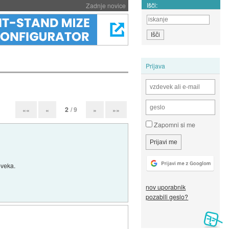
Išči:
Zadnje novice
Prijava
2
/ 9
««
«
»
»»
Zapomni si me
oveka.
nov uporabnik
pozabili geslo?