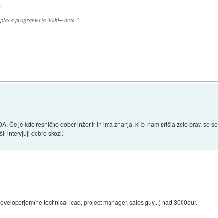
l
:
ki placa programerja 3000+ neto ?
. Če je kdo resnično dober inženir in ima znanja, ki bi nam prišla zelo prav, se s
li intervjuji dobro skozi.
 developerjem(ne technical lead, project manager, sales guy...) nad 3000eur.
.