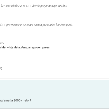
 ker smo iskali PE in C++ developerja; najraje direkt iz
 C++ programer in se imam namen preselit ko končam faks),
ven.
bi videl + kje dela.Vempanepovempress.
4
)
programerja 3000+ neto ?