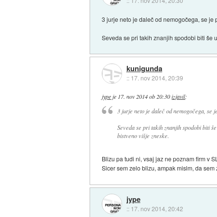
::
17. nov 2014, 20:30
3 jurje neto je daleč od nemogočega, se je p
Seveda se pri takih znanjih spodobi biti še u
kunigunda
::
17. nov 2014, 20:39
jype
je
17. nov 2014 ob 20:30
izjavil
:
3 jurje neto je daleč od nemogočega, se je
Seveda se pri takih znanjih spodobi biti še
bistveno višje zneske.
Blizu pa tudi ni, vsaj jaz ne poznam firm v 
Sicer sem zelo blizu, ampak mislm, da sem z
jype
::
17. nov 2014, 20:42