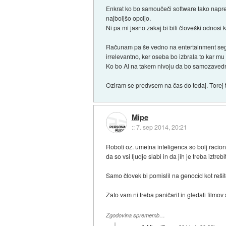
Enkrat ko bo samoučeči software tako naprede
najboljšo opcijo.
Ni pa mi jasno zakaj bi bili človeški odnosi
Računam pa še vedno na entertainment segme
irrelevantno, ker oseba bo izbrala to kar mu
Ko bo AI na takem nivoju da bo samozavedn
Oziram se predvsem na čas do tedaj. Torej t
Mipe
::
7. sep 2014, 20:21
Roboti oz. umetna inteligenca so bolj racion
da so vsi ljudje slabi in da jih je treba iztr
Samo človek bi pomislil na genocid kot reši
Zato vam ni treba paničarit in gledati filmov
Zgodovina sprememb…