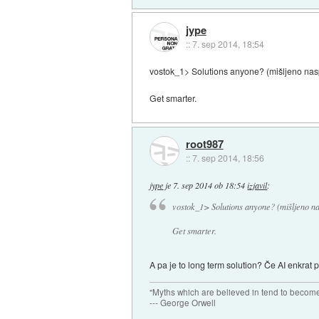
jype
::
7. sep 2014, 18:54
vostok_1> Solutions anyone? (mišljeno nas
Get smarter.
root987
::
7. sep 2014, 18:56
jype
je
7. sep 2014 ob 18:54
izjavil
:
vostok_1> Solutions anyone? (mišljeno na
Get smarter.
A pa je to long term solution? Če AI enkrat p
"Myths which are believed in tend to become
--- George Orwell