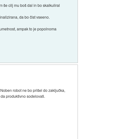
še cilj mu boš dal in bo skalkuliral
inalizirana, da bo čist vseeno.
a umetnost, ampak to je popolnoma
 Noben robot ne bo prišel do zaključka,
se da produktivno sodelovati.