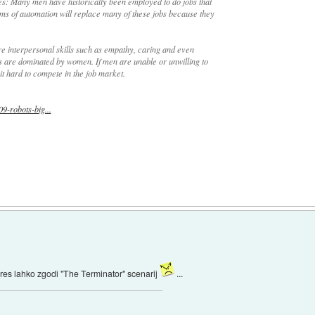
es: Many men have historically been employed to do jobs that
rms of automation will replace many of these jobs because they
ire interpersonal skills such as empathy, caring and even
lls are dominated by women. If men are unable or unwilling to
 it hard to compete in the job market.
9-robots-big...
 res lahko zgodi "The Terminator" scenarij
...