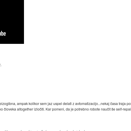
ž.
 neizogibna, ampak kolikor sem jaz uspel delati z avtomatizacijo...nekaj časa traja p
bno človeka altogether izločiti. Kar pomeni, da je potrebno robote naučit še self-repai