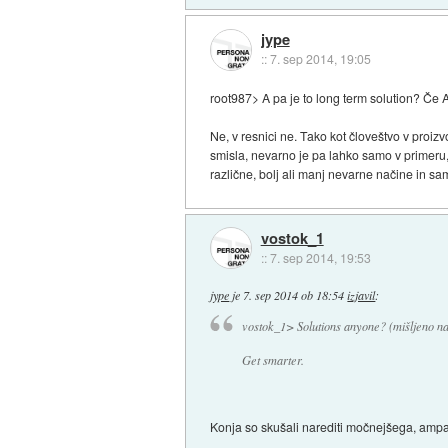
jype
::
7. sep 2014, 19:05
root987> A pa je to long term solution? Če A
Ne, v resnici ne. Tako kot človeštvo v proiz
smisla, nevarno je pa lahko samo v primeru, 
različne, bolj ali manj nevarne načine in sa
vostok_1
::
7. sep 2014, 19:53
jype
je
7. sep 2014 ob 18:54
izjavil
:
vostok_1> Solutions anyone? (mišljeno na
Get smarter.
Konja so skušali narediti močnejšega, amp