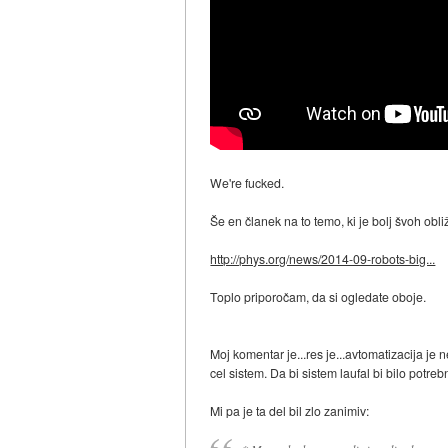
We're fucked.
Še en članek na to temo, ki je bolj švoh obli
http://phys.org/news/2014-09-robots-big...
Toplo priporočam, da si ogledate oboje.
Moj komentar je...res je...avtomatizacija je
cel sistem. Da bi sistem laufal bi bilo potre
Mi pa je ta del bil zlo zanimiv: