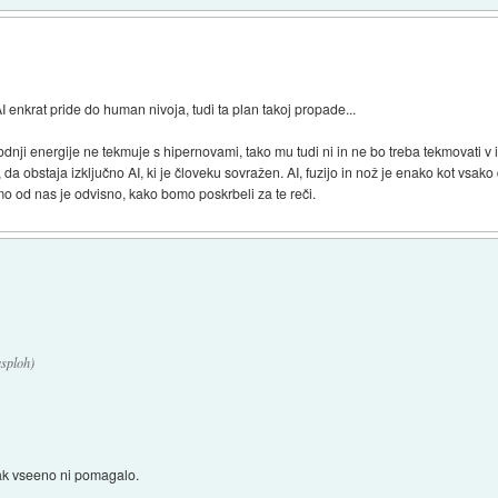
I enkrat pride do human nivoja, tudi ta plan takoj propade...
vodnji energije ne tekmuje s hipernovami, tako mu tudi ni in ne bo treba tekmovati v
da obstaja izključno AI, ki je človeku sovražen. AI, fuzijo in nož je enako kot vsa
mo od nas je odvisno, kako bomo poskrbeli za te reči.
sploh)
ak vseeno ni pomagalo.