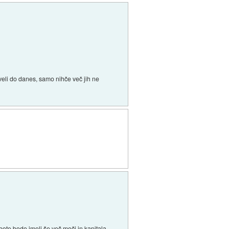
veli do danes, samo nihče več jih ne
bote bodo imeli še več moči in kapitala,