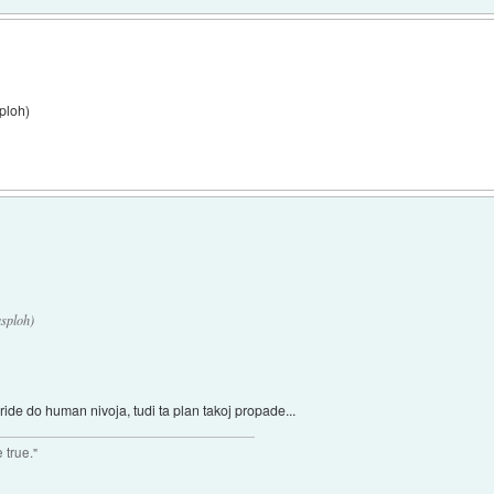
ploh)
sploh)
ride do human nivoja, tudi ta plan takoj propade...
 true."