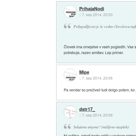
PrihajaNodi
::
7. sep 2014, 20:53
Prilagodljivost je še vedno človekova najb
Človek ima omejetve v vseh pogledih. Vse se
potrebuje, razen amišev. Lep primer.
Mipe
::
7. sep 2014, 20:56
Pa vendar so preživeli tudi dolgo potem, ko 
dstr17_
::
7. sep 2014, 20:56
Solutions anyone? (mišljeno nasploh)
Ni rešitve, roboti bodo prišli v vsakem prim