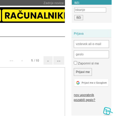
Išči:
Zadnje novice
Prijava
««
«
1
/ 10
»
»»
Zapomni si me
nov uporabnik
pozabili geslo?