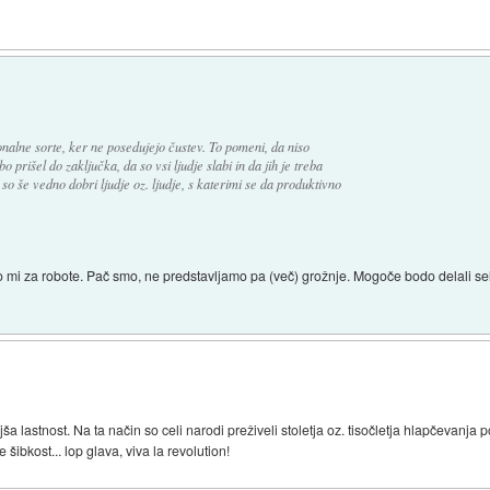
onalne sorte, ker ne posedujejo čustev. To pomeni, da niso
 prišel do zaključka, da so vsi ljudje slabi in da jih je treba
so še vedno dobri ljudje oz. ljudje, s katerimi se da produktivno
to mi za robote. Pač smo, ne predstavljamo pa (več) grožnje. Mogoče bodo delali s
ša lastnost. Na ta način so celi narodi preživeli stoletja oz. tisočletja hlapčevanja
šibkost... lop glava, viva la revolution!