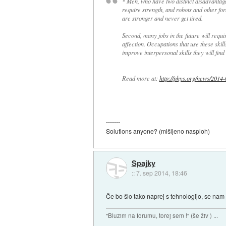
* Men, who have two distinct disadvantag
require strength, and robots and other fo
are stronger and never get tired.
Second, many jobs in the future will requ
affection. Occupations that use these ski
improve interpersonal skills they will find
Read more at:
http://phys.org/news/2014-0
-------
Solutions anyone? (mišljeno nasploh)
Spajky
::
7. sep 2014, 18:46
Če bo šlo tako naprej s tehnologijo, se nam
"Bluzim na forumu, torej sem !" (še živ ) ...