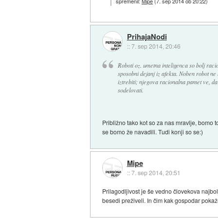
spremenil:
Mipe
(
7. sep 2014 ob 20:22
)
PrihajaNodi
::
7. sep 2014, 20:46
Roboti oz. umetna inteligenca so bolj raci
sposobni dejanj iz afekta. Noben robot ne bo
iztrebiti; njegova racionalna pamet ve, da 
sodelovati.
Približno tako kot so za nas mravlje, bomo 
se bomo že navadili. Tudi konji so se:)
Mipe
::
7. sep 2014, 20:51
Prilagodljivost je še vedno človekova najbolj
besedi preživeli. In čim kak gospodar pokaže 