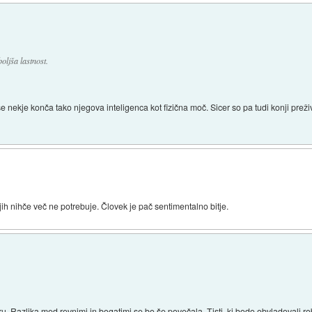
oljša lastnost.
 nekje konča tako njegova inteligenca kot fizična moč. Sicer so pa tudi konji preži
jih nihče več ne potrebuje. Človek je pač sentimentalno bitje.
eru. Razlika med revnimi in bogatimi se bo še povečala. Tisti, ki bodo obvladovali ro