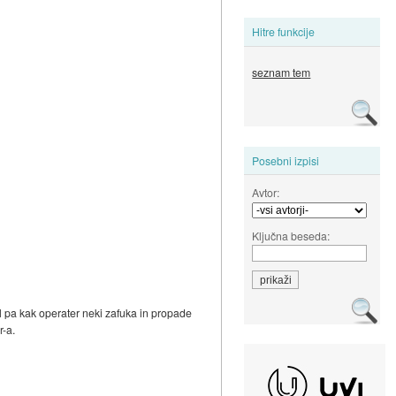
Hitre funkcije
seznam tem
Posebni izpisi
Avtor:
Ključna beseda:
ol pa kak operater neki zafuka in propade
r-a.