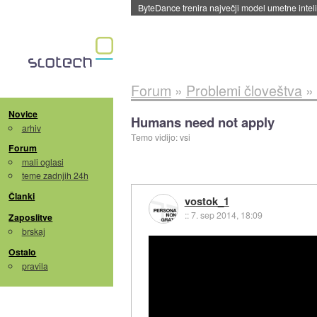
Spletne strani začele streči oglase za agente
Forum
»
Problemi človeštva
»
Novice
Humans need not apply
arhiv
Temo vidijo: vsi
Forum
mali oglasi
teme zadnjih 24h
Članki
vostok_1
::
7. sep 2014, 18:09
Zaposlitve
brskaj
Ostalo
pravila