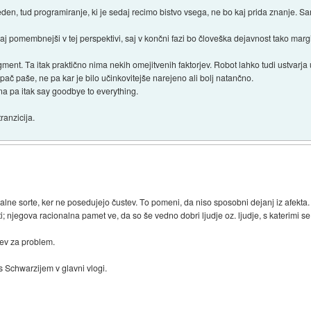
n, tud programiranje, ki je sedaj recimo bistvo vsega, ne bo kaj prida znanje. Sam 
 kaj pomembnejši v tej perspektivi, saj v končni fazi bo človeška dejavnost tako marg
nt. Ta itak praktično nima nekih omejitvenih faktorjev. Robot lahko tudi ustvarj
 pač paše, ne pa kar je bilo učinkovitejše narejeno ali bolj natančno.
a pa itak say goodbye to everything.
ranzicija.
alne sorte, ker ne posedujejo čustev. To pomeni, da niso sposobni dejanj iz afekta.
ebiti; njegova racionalna pamet ve, da so še vedno dobri ljudje oz. ljudje, s katerimi 
tev za problem.
 s Schwarzijem v glavni vlogi.