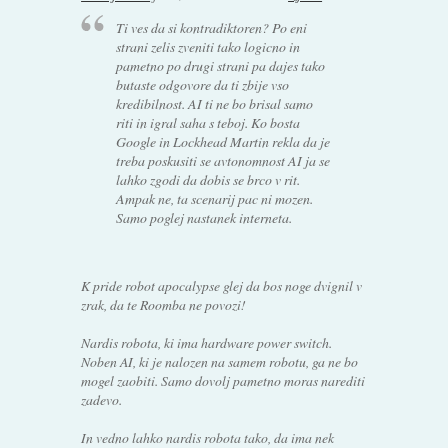
Ti ves da si kontradiktoren? Po eni
strani zelis zveniti tako logicno in
pametno po drugi strani pa dajes tako
butaste odgovore da ti zbije vso
kredibilnost. AI ti ne bo brisal samo
riti in igral saha s teboj. Ko bosta
Google in Lockhead Martin rekla da je
treba poskusiti se avtonomnost AI ja se
lahko zgodi da dobis se brco v rit.
Ampak ne, ta scenarij pac ni mozen.
Samo poglej nastanek interneta.
K pride robot apocalypse glej da bos noge dvignil v
zrak, da te Roomba ne povozi!
Nardis robota, ki ima hardware power switch.
Noben AI, ki je nalozen na samem robotu, ga ne bo
mogel zaobiti. Samo dovolj pametno moras narediti
zadevo.
In vedno lahko nardis robota tako, da ima nek