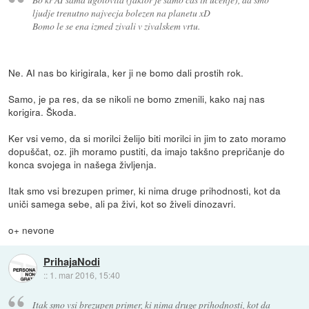
ljudje trenutno najvecja bolezen na planetu xD
Bomo le se ena izmed zivali v zivalskem vrtu.
Ne. AI nas bo kirigirala, ker ji ne bomo dali prostih rok.
Samo, je pa res, da se nikoli ne bomo zmenili, kako naj nas
korigira. Škoda.
Ker vsi vemo, da si morilci želijo biti morilci in jim to zato moramo
dopuščat, oz. jih moramo pustiti, da imajo takšno prepričanje do
konca svojega in našega življenja.
Itak smo vsi brezupen primer, ki nima druge prihodnosti, kot da
uniči samega sebe, ali pa živi, kot so živeli dinozavri.
o+ nevone
PrihajaNodi
::
1. mar 2016, 15:40
Itak smo vsi brezupen primer, ki nima druge prihodnosti, kot da