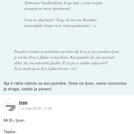
'firmware' hardkodiran, ki ga tudi z vsem svojim
ucenjem ne more spremeniti.
Cesa se zdaj bojis? Tega, da bo ena Roomba
razsraufala drugo in jo reprogramirala? :>
Pozabi ti rombe in podobno navlako.AI, ki si jo jaz predstavljam
je recino Eva iz filma ex machina. Kar pomebi da zna narisati
sliko, da zna ustvariti glasbo. Ti je pa ze nekdo odgovoril.
Te je strah da te Eva lahko brcne v rit?
Aja ti rabis robota za sex potrebe. Gres na tjvan, samo vozovnica
je draga, ostalo je poceni.
jype
::
2. mar 2016, 11:39
Mr.B> tjvan
Tajsko.