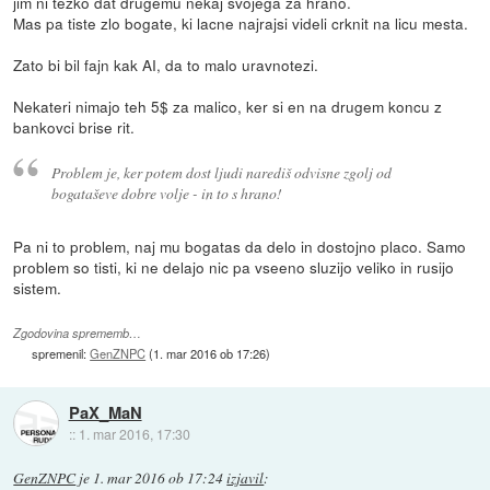
jim ni tezko dat drugemu nekaj svojega za hrano.
Mas pa tiste zlo bogate, ki lacne najrajsi videli crknit na licu mesta.
Zato bi bil fajn kak AI, da to malo uravnotezi.
Nekateri nimajo teh 5$ za malico, ker si en na drugem koncu z
bankovci brise rit.
Problem je, ker potem dost ljudi narediš odvisne zgolj od
bogataševe dobre volje - in to s hrano!
Pa ni to problem, naj mu bogatas da delo in dostojno placo. Samo
problem so tisti, ki ne delajo nic pa vseeno sluzijo veliko in rusijo
sistem.
Zgodovina sprememb…
spremenil:
GenZNPC
(
1. mar 2016 ob 17:26
)
PaX_MaN
::
1. mar 2016, 17:30
GenZNPC
je
1. mar 2016 ob 17:24
izjavil
: