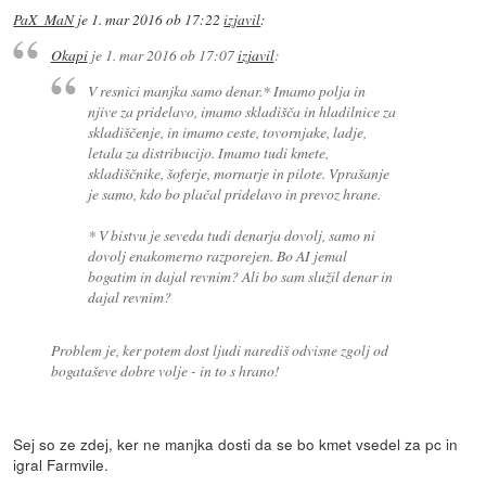
PaX_MaN
je
1. mar 2016 ob 17:22
izjavil
:
Okapi
je
1. mar 2016 ob 17:07
izjavil
:
V resnici manjka samo denar.* Imamo polja in
njive za pridelavo, imamo skladišča in hladilnice za
skladiščenje, in imamo ceste, tovornjake, ladje,
letala za distribucijo. Imamo tudi kmete,
skladiščnike, šoferje, mornarje in pilote. Vprašanje
je samo, kdo bo plačal pridelavo in prevoz hrane.
* V bistvu je seveda tudi denarja dovolj, samo ni
dovolj enakomerno razporejen. Bo AI jemal
bogatim in dajal revnim? Ali bo sam služil denar in
dajal revnim?
Problem je, ker potem dost ljudi narediš odvisne zgolj od
bogataševe dobre volje - in to s hrano!
Sej so ze zdej, ker ne manjka dosti da se bo kmet vsedel za pc in
igral Farmvile.