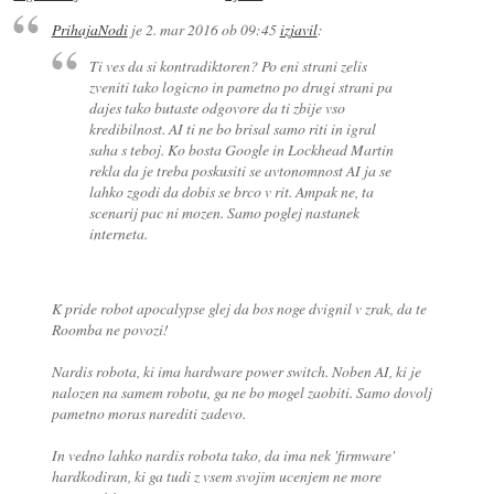
PrihajaNodi
je
2. mar 2016 ob 09:45
izjavil
:
Ti ves da si kontradiktoren? Po eni strani zelis
zveniti tako logicno in pametno po drugi strani pa
dajes tako butaste odgovore da ti zbije vso
kredibilnost. AI ti ne bo brisal samo riti in igral
saha s teboj. Ko bosta Google in Lockhead Martin
rekla da je treba poskusiti se avtonomnost AI ja se
lahko zgodi da dobis se brco v rit. Ampak ne, ta
scenarij pac ni mozen. Samo poglej nastanek
interneta.
K pride robot apocalypse glej da bos noge dvignil v zrak, da te
Roomba ne povozi!
Nardis robota, ki ima hardware power switch. Noben AI, ki je
nalozen na samem robotu, ga ne bo mogel zaobiti. Samo dovolj
pametno moras narediti zadevo.
In vedno lahko nardis robota tako, da ima nek 'firmware'
hardkodiran, ki ga tudi z vsem svojim ucenjem ne more