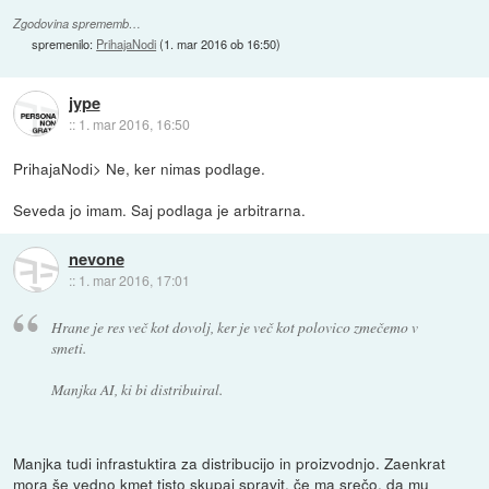
Zgodovina sprememb…
spremenilo:
PrihajaNodi
(
1. mar 2016 ob 16:50
)
jype
::
1. mar 2016, 16:50
PrihajaNodi> Ne, ker nimas podlage.
Seveda jo imam. Saj podlaga je arbitrarna.
nevone
::
1. mar 2016, 17:01
Hrane je res več kot dovolj, ker je več kot polovico zmečemo v
smeti.
Manjka AI, ki bi distribuiral.
Manjka tudi infrastuktira za distribucijo in proizvodnjo. Zaenkrat
mora še vedno kmet tisto skupaj spravit, če ma srečo, da mu