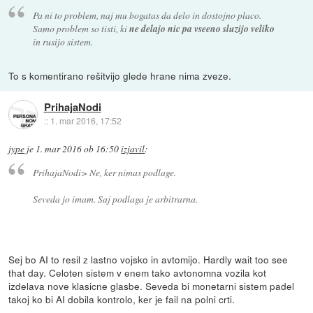
Pa ni to problem, naj mu bogatas da delo in dostojno placo.
Samo problem so tisti, ki
ne delajo nic pa vseeno sluzijo veliko
in rusijo sistem.
To s komentirano rešitvijo glede hrane nima zveze.
PrihajaNodi
::
1. mar 2016, 17:52
jype
je
1. mar 2016 ob 16:50
izjavil
:
PrihajaNodi> Ne, ker nimas podlage.
Seveda jo imam. Saj podlaga je arbitrarna.
Sej bo AI to resil z lastno vojsko in avtomijo. Hardly wait too see
that day. Celoten sistem v enem tako avtonomna vozila kot
izdelava nove klasicne glasbe. Seveda bi monetarni sistem padel
takoj ko bi AI dobila kontrolo, ker je fail na polni crti.