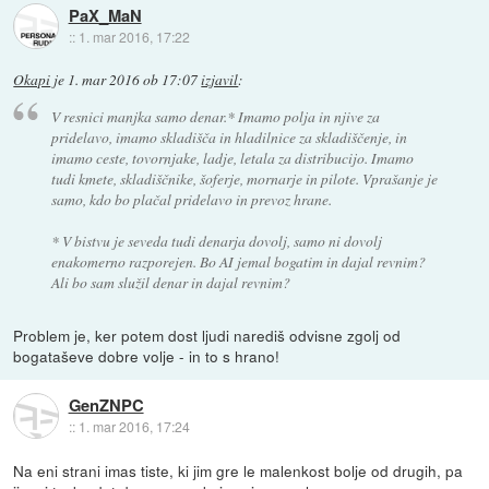
PaX_MaN
::
1. mar 2016, 17:22
Okapi
je
1. mar 2016 ob 17:07
izjavil
:
V resnici manjka samo denar.* Imamo polja in njive za
pridelavo, imamo skladišča in hladilnice za skladiščenje, in
imamo ceste, tovornjake, ladje, letala za distribucijo. Imamo
tudi kmete, skladiščnike, šoferje, mornarje in pilote. Vprašanje je
samo, kdo bo plačal pridelavo in prevoz hrane.
* V bistvu je seveda tudi denarja dovolj, samo ni dovolj
enakomerno razporejen. Bo AI jemal bogatim in dajal revnim?
Ali bo sam služil denar in dajal revnim?
Problem je, ker potem dost ljudi narediš odvisne zgolj od
bogataševe dobre volje - in to s hrano!
GenZNPC
::
1. mar 2016, 17:24
Na eni strani imas tiste, ki jim gre le malenkost bolje od drugih, pa