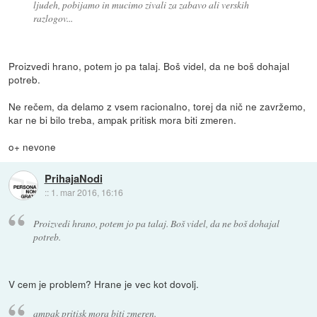
ljudeh, pobijamo in mucimo zivali za zabavo ali verskih
razlogov...
Proizvedi hrano, potem jo pa talaj. Boš videl, da ne boš dohajal
potreb.
Ne rečem, da delamo z vsem racionalno, torej da nič ne zavržemo,
kar ne bi bilo treba, ampak pritisk mora biti zmeren.
o+ nevone
PrihajaNodi
::
1. mar 2016, 16:16
Proizvedi hrano, potem jo pa talaj. Boš videl, da ne boš dohajal
potreb.
V cem je problem? Hrane je vec kot dovolj.
ampak pritisk mora biti zmeren.