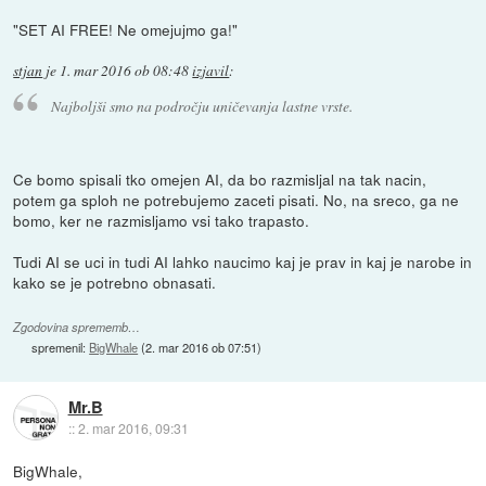
"SET AI FREE! Ne omejujmo ga!"
stjan
je
1. mar 2016 ob 08:48
izjavil
:
Najboljši smo na področju uničevanja lastne vrste.
Ce bomo spisali tko omejen AI, da bo razmisljal na tak nacin,
potem ga sploh ne potrebujemo zaceti pisati. No, na sreco, ga ne
bomo, ker ne razmisljamo vsi tako trapasto.
Tudi AI se uci in tudi AI lahko naucimo kaj je prav in kaj je narobe in
kako se je potrebno obnasati.
Zgodovina sprememb…
spremenil:
BigWhale
(
2. mar 2016 ob 07:51
)
Mr.B
::
2. mar 2016, 09:31
BigWhale,