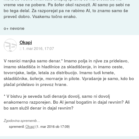
vreme vse ne pobere. Pa šofer okol razvozit. AI samo po sebi ne
bo tega delal. Za razporejat pa ne rabimo AI, to znamo samo še
preveč dobro. Vsakemu točno enako.
o+ nevone
Okapi
::
1. mar 2016, 17:07
V resnici manjka samo denar.* Imamo polja in njive za pridelavo,
imamo skladišča in hladilnice za skladiščenje, in imamo ceste,
tovornjake, ladje, letala za distribucijo. Imamo tudi kmete,
skladiščnike, šoferje, mornarje in pilote. Vprašanje je samo, kdo bo
plačal pridelavo in prevoz hrane.
* V bistvu je seveda tudi denarja dovolj, samo ni dovolj
enakomerno razporejen. Bo AI jemal bogatim in dajal revnim? Ali
bo sam služil denar in dajal revnim?
Zgodovina sprememb…
spremenil:
Okapi
(
1. mar 2016 ob 17:09
)