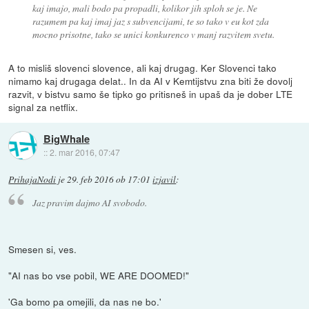
kaj imajo, mali bodo pa propadli, kolikor jih sploh se je. Ne
razumem pa kaj imaj jaz s subvencijami, te so tako v eu kot zda
mocno prisotne, tako se unici konkurenco v manj razvitem svetu.
A to misliš slovenci slovence, ali kaj drugag. Ker Slovenci tako
nimamo kaj drugaga delat.. In da AI v Kemtijstvu zna biti že dovolj
razvit, v bistvu samo še tipko go pritisneš in upaš da je dober LTE
signal za netflix.
BigWhale
::
2. mar 2016, 07:47
PrihajaNodi
je
29. feb 2016 ob 17:01
izjavil
:
Jaz pravim dajmo AI svobodo.
Smesen si, ves.
"AI nas bo vse pobil, WE ARE DOOMED!"
'Ga bomo pa omejili, da nas ne bo.'