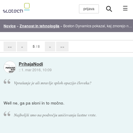
☰
Novice
»
Znanost in tehnologija
»
Boston Dynamics pokazal, kaj zmorejo novi humanoidni roboti
5
/ 8
««
«
»
»»
PrihajaNodi
::
1. mar 2016, 10:09
Vprašanje je ali mravlje sploh opazijo človeka?
Well ne, ga pa sloni in to močno.
Najboljši smo na področju uničevanja lastne vrste.