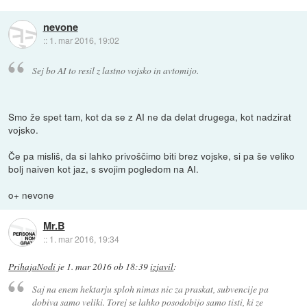
nevone
::
1. mar 2016, 19:02
Sej bo AI to resil z lastno vojsko in avtomijo.
Smo že spet tam, kot da se z AI ne da delat drugega, kot nadzirat
vojsko.
Če pa misliš, da si lahko privoščimo biti brez vojske, si pa še veliko
bolj naiven kot jaz, s svojim pogledom na AI.
o+ nevone
Mr.B
::
1. mar 2016, 19:34
PrihajaNodi
je
1. mar 2016 ob 18:39
izjavil
:
Saj na enem hektarju sploh nimas nic za praskat, subvencije pa
dobiva samo veliki. Torej se lahko posodobijo samo tisti, ki ze