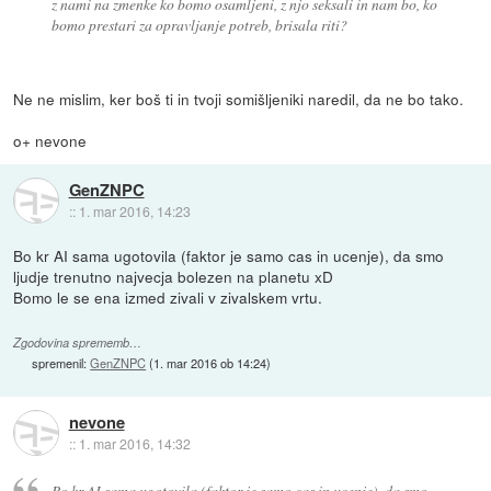
z nami na zmenke ko bomo osamljeni, z njo seksali in nam bo, ko
bomo prestari za opravljanje potreb, brisala riti?
Ne ne mislim, ker boš ti in tvoji somišljeniki naredil, da ne bo tako.
o+ nevone
GenZNPC
::
1. mar 2016, 14:23
Bo kr AI sama ugotovila (faktor je samo cas in ucenje), da smo
ljudje trenutno najvecja bolezen na planetu xD
Bomo le se ena izmed zivali v zivalskem vrtu.
Zgodovina sprememb…
spremenil:
GenZNPC
(
1. mar 2016 ob 14:24
)
nevone
::
1. mar 2016, 14:32
Bo kr AI sama ugotovila (faktor je samo cas in ucenje), da smo