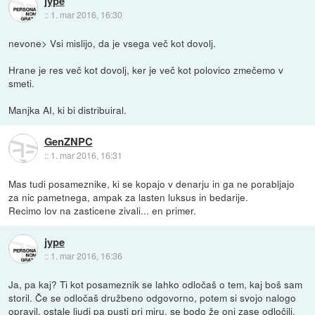
jype
::
1. mar 2016, 16:30
nevone> Vsi mislijo, da je vsega več kot dovolj.
Hrane je res več kot dovolj, ker je več kot polovico zmečemo v
smeti.
Manjka AI, ki bi distribuiral.
GenZNPC
::
1. mar 2016, 16:31
Mas tudi posameznike, ki se kopajo v denarju in ga ne porabljajo
za nic pametnega, ampak za lasten luksus in bedarije.
Recimo lov na zasticene zivali... en primer.
jype
::
1. mar 2016, 16:36
Ja, pa kaj? Ti kot posameznik se lahko odločaš o tem, kaj boš sam
storil. Če se odločaš družbeno odgovorno, potem si svojo nalogo
opravil, ostale ljudi pa pusti pri miru, se bodo že oni zase odločili.