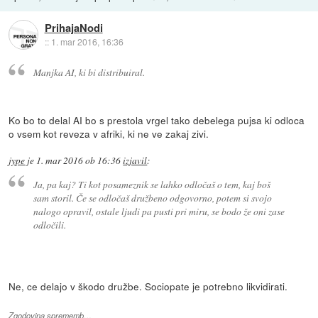
PrihajaNodi
::
1. mar 2016, 16:36
Manjka AI, ki bi distribuiral.
Ko bo to delal AI bo s prestola vrgel tako debelega pujsa ki odloca
o vsem kot reveza v afriki, ki ne ve zakaj zivi.
jype
je
1. mar 2016 ob 16:36
izjavil
:
Ja, pa kaj? Ti kot posameznik se lahko odločaš o tem, kaj boš
sam storil. Če se odločaš družbeno odgovorno, potem si svojo
nalogo opravil, ostale ljudi pa pusti pri miru, se bodo že oni zase
odločili.
Ne, ce delajo v škodo družbe. Sociopate je potrebno likvidirati.
Zgodovina sprememb…