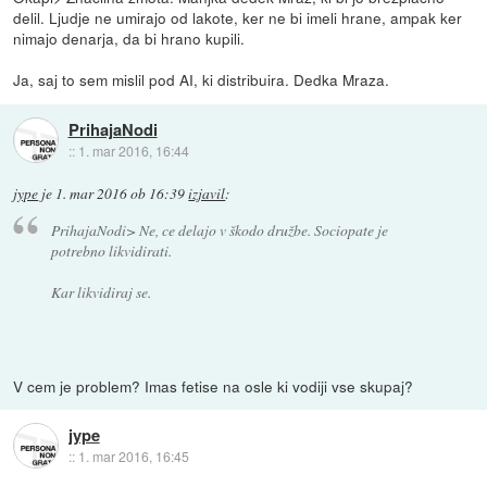
delil. Ljudje ne umirajo od lakote, ker ne bi imeli hrane, ampak ker
nimajo denarja, da bi hrano kupili.
Ja, saj to sem mislil pod AI, ki distribuira. Dedka Mraza.
PrihajaNodi
::
1. mar 2016, 16:44
jype
je
1. mar 2016 ob 16:39
izjavil
:
PrihajaNodi> Ne, ce delajo v škodo družbe. Sociopate je
potrebno likvidirati.
Kar likvidiraj se.
V cem je problem? Imas fetise na osle ki vodiji vse skupaj?
jype
::
1. mar 2016, 16:45