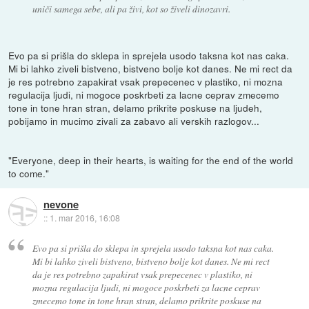
uniči samega sebe, ali pa živi, kot so živeli dinozavri.
Evo pa si prišla do sklepa in sprejela usodo taksna kot nas caka.
Mi bi lahko ziveli bistveno, bistveno bolje kot danes. Ne mi rect da
je res potrebno zapakirat vsak prepecenec v plastiko, ni mozna
regulacija ljudi, ni mogoce poskrbeti za lacne ceprav zmecemo
tone in tone hran stran, delamo prikrite poskuse na ljudeh,
pobijamo in mucimo zivali za zabavo ali verskih razlogov...
"Everyone, deep in their hearts, is waiting for the end of the world
to come."
nevone
::
1. mar 2016, 16:08
Evo pa si prišla do sklepa in sprejela usodo taksna kot nas caka.
Mi bi lahko ziveli bistveno, bistveno bolje kot danes. Ne mi rect
da je res potrebno zapakirat vsak prepecenec v plastiko, ni
mozna regulacija ljudi, ni mogoce poskrbeti za lacne ceprav
zmecemo tone in tone hran stran, delamo prikrite poskuse na