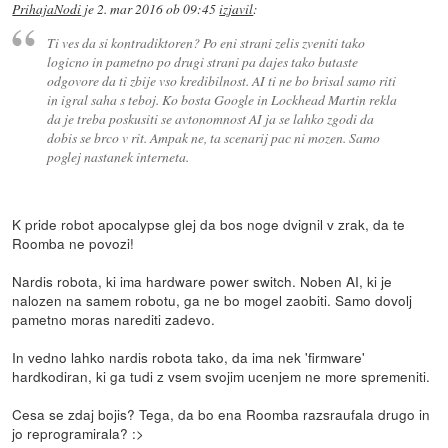
PrihajaNodi
je
2. mar 2016 ob 09:45
izjavil
:
Ti ves da si kontradiktoren? Po eni strani zelis zveniti tako
logicno in pametno po drugi strani pa dajes tako butaste
odgovore da ti zbije vso kredibilnost. AI ti ne bo brisal samo riti
in igral saha s teboj. Ko bosta Google in Lockhead Martin rekla
da je treba poskusiti se avtonomnost AI ja se lahko zgodi da
dobis se brco v rit. Ampak ne, ta scenarij pac ni mozen. Samo
poglej nastanek interneta.
K pride robot apocalypse glej da bos noge dvignil v zrak, da te
Roomba ne povozi!
Nardis robota, ki ima hardware power switch. Noben AI, ki je
nalozen na samem robotu, ga ne bo mogel zaobiti. Samo dovolj
pametno moras narediti zadevo.
In vedno lahko nardis robota tako, da ima nek 'firmware'
hardkodiran, ki ga tudi z vsem svojim ucenjem ne more spremeniti.
Cesa se zdaj bojis? Tega, da bo ena Roomba razsraufala drugo in
jo reprogramirala? :>