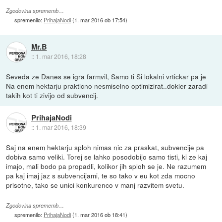
Zgodovina sprememb…
spremenilo:
PrihajaNodi
(
1. mar 2016 ob 17:54
)
Mr.B
::
1. mar 2016, 18:28
Seveda ze Danes se igra farmvil, Samo ti Si lokalni vrtickar pa je
Na enem hektarju prakticno nesmiselno optimizirat..dokler zaradi
takih kot ti zivijo od subvencij.
PrihajaNodi
::
1. mar 2016, 18:39
Saj na enem hektarju sploh nimas nic za praskat, subvencije pa
dobiva samo veliki. Torej se lahko posodobijo samo tisti, ki ze kaj
imajo, mali bodo pa propadli, kolikor jih sploh se je. Ne razumem
pa kaj imaj jaz s subvencijami, te so tako v eu kot zda mocno
prisotne, tako se unici konkurenco v manj razvitem svetu.
Zgodovina sprememb…
spremenilo:
PrihajaNodi
(
1. mar 2016 ob 18:41
)