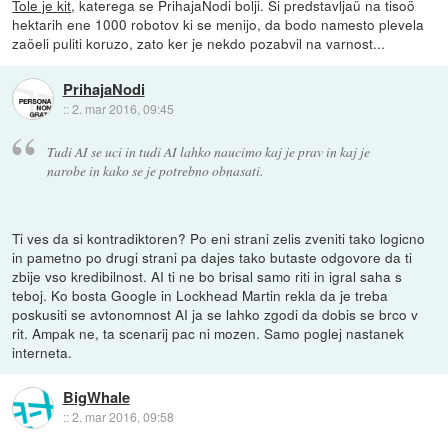
Tole je kit
, katerega se PrihajaNodi bolji. Si predstavljaü na tisoö
hektarih ene 1000 robotov ki se menijo, da bodo namesto plevela
zaöeli puliti koruzo, zato ker je nekdo pozabvil na varnost...
PrihajaNodi
::
2. mar 2016, 09:45
Tudi AI se uci in tudi AI lahko naucimo kaj je prav in kaj je
narobe in kako se je potrebno obnasati.
Ti ves da si kontradiktoren? Po eni strani zelis zveniti tako logicno
in pametno po drugi strani pa dajes tako butaste odgovore da ti
zbije vso kredibilnost. AI ti ne bo brisal samo riti in igral saha s
teboj. Ko bosta Google in Lockhead Martin rekla da je treba
poskusiti se avtonomnost AI ja se lahko zgodi da dobis se brco v
rit. Ampak ne, ta scenarij pac ni mozen. Samo poglej nastanek
interneta.
BigWhale
::
2. mar 2016, 09:58