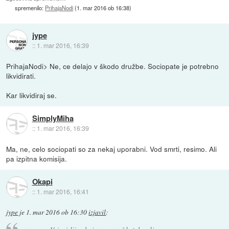
spremenilo:
PrihajaNodi
(
1. mar 2016 ob 16:38
)
jype
::
1. mar 2016, 16:39
PrihajaNodi> Ne, ce delajo v škodo družbe. Sociopate je potrebno
likvidirati.
Kar likvidiraj se.
SimplyMiha
::
1. mar 2016, 16:39
Ma, ne, celo sociopati so za nekaj uporabni. Vod smrti, resimo. Ali
pa izpitna komisija.
Okapi
::
1. mar 2016, 16:41
jype
je
1. mar 2016 ob 16:30
izjavil
: