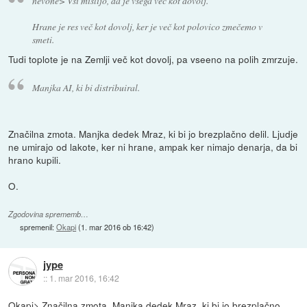
nevone> Vsi mislijo, da je vsega več kot dovolj.
Hrane je res več kot dovolj, ker je več kot polovico zmečemo v
smeti.
Tudi toplote je na Zemlji več kot dovolj, pa vseeno na polih zmrzuje.
Manjka AI, ki bi distribuiral.
Značilna zmota. Manjka dedek Mraz, ki bi jo brezplačno delil. Ljudje
ne umirajo od lakote, ker ni hrane, ampak ker nimajo denarja, da bi
hrano kupili.
O.
Zgodovina sprememb…
spremenil:
Okapi
(
1. mar 2016 ob 16:42
)
jype
::
1. mar 2016, 16:42
Okapi> Značilna zmota. Manjka dedek Mraz, ki bi jo brezplačno