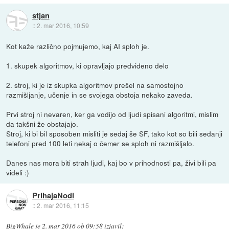
stjan
::
2. mar 2016, 10:59
Kot kaže različno pojmujemo, kaj AI sploh je.
1. skupek algoritmov, ki opravljajo predvideno delo
2. stroj, ki je iz skupka algoritmov prešel na samostojno
razmišljanje, učenje in se svojega obstoja nekako zaveda.
Prvi stroj ni nevaren, ker ga vodijo od ljudi spisani algoritmi, mislim
da takšni že obstajajo.
Stroj, ki bi bil sposoben misliti je sedaj še SF, tako kot so bili sedanji
telefoni pred 100 leti nekaj o čemer se sploh ni razmišljalo.
Danes nas mora biti strah ljudi, kaj bo v prihodnosti pa, živi bili pa
videli :)
PrihajaNodi
::
2. mar 2016, 11:15
BigWhale
je
2. mar 2016 ob 09:58
izjavil
: