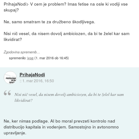
PrihajaNodi> V cem je problem? Imas fetise na osle ki vodiji vse
skupaj?
Ne, samo smatram te za družbeno škodljivega.
Nisi nič vesel, da nisem dovolj ambiciozen, da bi te želel kar sam
likvidirat?
Zgodovina sprememb…
spremenilo:
jype
(
1. mar 2016 ob 16:45
)
PrihajaNodi
::
1. mar 2016, 16:50
Nisi nič vesel, da nisem dovolj ambiciozen, da bi te želel kar sam
likvidirat?
Ne, ker nimas podlage. AI bo moral prevzeti kontrolo nad
distribucijo kapitala in vodenjem. Samostojno in avtonomno
upravljanje.