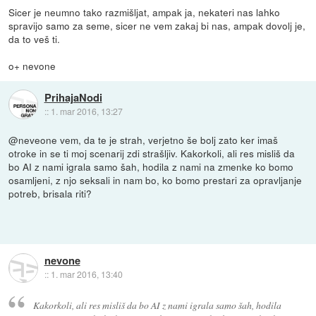
Sicer je neumno tako razmišljat, ampak ja, nekateri nas lahko
spravijo samo za seme, sicer ne vem zakaj bi nas, ampak dovolj je,
da to veš ti.
o+ nevone
PrihajaNodi
::
1. mar 2016, 13:27
@neveone vem, da te je strah, verjetno še bolj zato ker imaš
otroke in se ti moj scenarij zdi strašljiv. Kakorkoli, ali res misliš da
bo AI z nami igrala samo šah, hodila z nami na zmenke ko bomo
osamljeni, z njo seksali in nam bo, ko bomo prestari za opravljanje
potreb, brisala riti?
nevone
::
1. mar 2016, 13:40
Kakorkoli, ali res misliš da bo AI z nami igrala samo šah, hodila