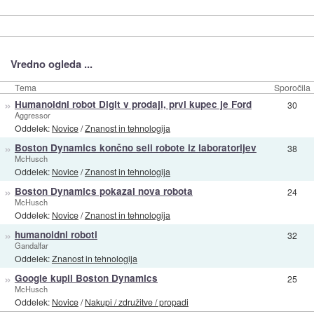
Vredno ogleda ...
Tema
Sporočila
»
Humanoidni robot Digit v prodaji, prvi kupec je Ford
30
Aggressor
Oddelek:
Novice
/
Znanost in tehnologija
»
Boston Dynamics končno seli robote iz laboratorijev
38
McHusch
Oddelek:
Novice
/
Znanost in tehnologija
»
Boston Dynamics pokazal nova robota
24
McHusch
Oddelek:
Novice
/
Znanost in tehnologija
»
humanoidni roboti
32
Gandalfar
Oddelek:
Znanost in tehnologija
»
Google kupil Boston Dynamics
25
McHusch
Oddelek:
Novice
/
Nakupi / združitve / propadi