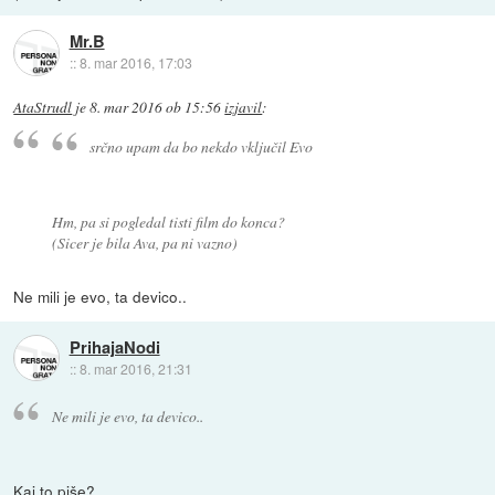
Mr.B
::
8. mar 2016, 17:03
AtaStrudl
je
8. mar 2016 ob 15:56
izjavil
:
srčno upam da bo nekdo vključil Evo
Hm, pa si pogledal tisti film do konca?
(Sicer je bila Ava, pa ni vazno)
Ne mili je evo, ta devico..
PrihajaNodi
::
8. mar 2016, 21:31
Ne mili je evo, ta devico..
Kaj to piše?