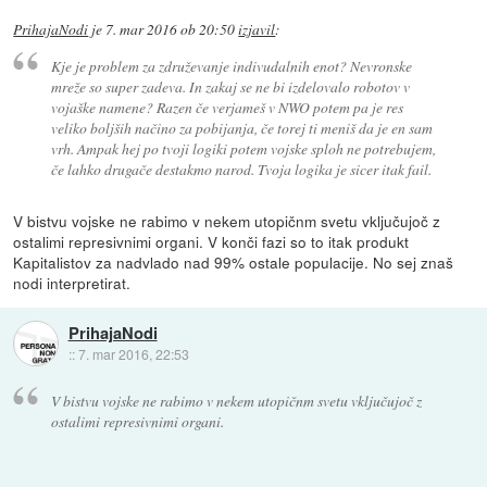
PrihajaNodi
je
7. mar 2016 ob 20:50
izjavil
:
Kje je problem za združevanje indivudalnih enot? Nevronske
mreže so super zadeva. In zakaj se ne bi izdelovalo robotov v
vojaške namene? Razen če verjameš v NWO potem pa je res
veliko boljših načino za pobijanja, če torej ti meniš da je en sam
vrh. Ampak hej po tvoji logiki potem vojske sploh ne potrebujem,
če lahko drugače destakmo narod. Tvoja logika je sicer itak fail.
V bistvu vojske ne rabimo v nekem utopičnm svetu vključujoč z
ostalimi represivnimi organi. V konči fazi so to itak produkt
Kapitalistov za nadvlado nad 99% ostale populacije. No sej znaš
nodi interpretirat.
PrihajaNodi
::
7. mar 2016, 22:53
V bistvu vojske ne rabimo v nekem utopičnm svetu vključujoč z
ostalimi represivnimi organi.