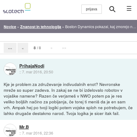
☰
Novice
»
Znanost in tehnologija
»
Boston Dynamics pokazal, kaj zmorejo novi humanoidni roboti
8
/ 8
»
»»
««
«
PrihajaNodi
::
7. mar 2016, 20:50
Kje je problem za združevanje indivudalnih enot? Nevronske
mreže so super zadeva. In zakaj se ne bi izdelovalo robotov v
vojaške namene? Razen če verjameš v NWO potem pa je res
veliko boljših načino za pobijanja, če torej ti meniš da je en sam
vrh. Ampak hej po tvoji logiki potem vojske sploh ne potrebujem, če
lahko drugače destakmo narod. Tvoja logika je sicer itak fail.
Mr.B
::
7. mar 2016, 22:36