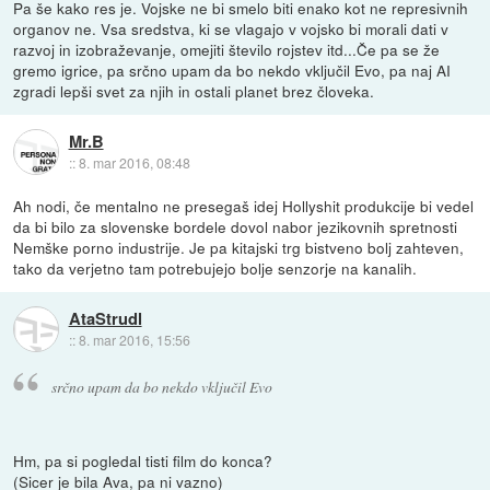
Pa še kako res je. Vojske ne bi smelo biti enako kot ne represivnih
organov ne. Vsa sredstva, ki se vlagajo v vojsko bi morali dati v
razvoj in izobraževanje, omejiti število rojstev itd...Če pa se že
gremo igrice, pa srčno upam da bo nekdo vključil Evo, pa naj AI
zgradi lepši svet za njih in ostali planet brez človeka.
Mr.B
::
8. mar 2016, 08:48
Ah nodi, če mentalno ne presegaš idej Hollyshit produkcije bi vedel
da bi bilo za slovenske bordele dovol nabor jezikovnih spretnosti
Nemške porno industrije. Je pa kitajski trg bistveno bolj zahteven,
tako da verjetno tam potrebujejo bolje senzorje na kanalih.
AtaStrudl
::
8. mar 2016, 15:56
srčno upam da bo nekdo vključil Evo
Hm, pa si pogledal tisti film do konca?
(Sicer je bila Ava, pa ni vazno)