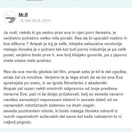
Mr.B
::
8. mar 2016, 22:01
Ja nodi, nekdo ki ga vedno prav eva in njen porn iteresira, je
verjhetno potrebno veliko mila porabi. Res da bi uporabil mašino in
kos silikona ? Ampak ja trg je velik, kitajska seksualna revolucija
malega človeka je v polnem tek kot tudi porno industrija je pa velik
posel, verjetno bodo prve ti. eve bolj kitajsko govorile, pa z japonci
imele očesa malo postran.
Res da sva morda gledala isit film, ampak seks je bil le del zgodbe,
amak žal za množice. Verjetno te je tega strah da se bo ena Eva
sprehajala po svetu, in se igrala Nimofanko z akademiki.
Ampak zal razen nekih smotrnih odgovorov od tvoje predtave
nevarne Eve, pač ni še dolgo pričakovati, bolj so seveda nevarni
navidez samostojni nepovezani sistemi in seveda daleč od ne
namenskih robotiziranih sistemov na dveh nogah.
seveda pozdravlam robote, ki bodo malega človeka odranili iz
raznih nepotrebnih suženskih del samo kot kaže nekaterim to ni
najbolj pogodu.