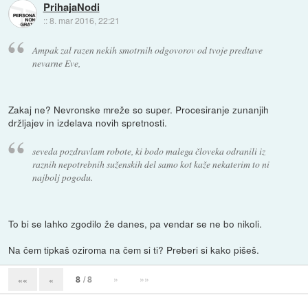
PrihajaNodi
::
8. mar 2016, 22:21
Ampak zal razen nekih smotrnih odgovorov od tvoje predtave
nevarne Eve,
Zakaj ne? Nevronske mreže so super. Procesiranje zunanjih
držljajev in izdelava novih spretnosti.
seveda pozdravlam robote, ki bodo malega človeka odranili iz
raznih nepotrebnih suženskih del samo kot kaže nekaterim to ni
najbolj pogodu.
To bi se lahko zgodilo že danes, pa vendar se ne bo nikoli.
Na čem tipkaš oziroma na čem si ti? Preberi si kako pišeš.
8
/ 8
»
»»
««
«