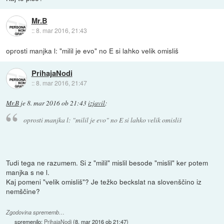
Mr.B
::
8. mar 2016, 21:43
oprosti manjka l: "milil je evo" no E si lahko velik omisliš
PrihajaNodi
::
8. mar 2016, 21:47
Mr.B
je
8. mar 2016 ob 21:43
izjavil
:
oprosti manjka l: "milil je evo" no E si lahko velik omisliš
Tudi tega ne razumem. Si z "milil" mislil besode "mislil" ker potem
manjka s ne l.
Kaj pomeni "velik omisliš"? Je težko beckslat na slovenščino iz
nemščine?
Zgodovina sprememb…
spremenilo:
PrihajaNodi
(
8. mar 2016 ob 21:47
)