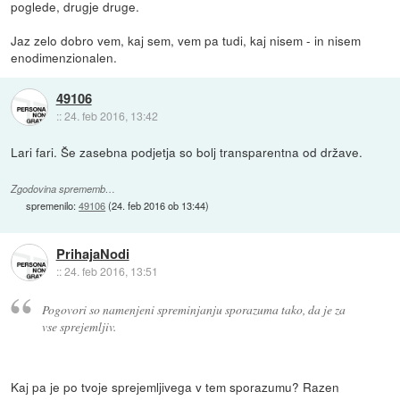
poglede, drugje druge.
Jaz zelo dobro vem, kaj sem, vem pa tudi, kaj nisem - in nisem
enodimenzionalen.
49106
::
24. feb 2016, 13:42
Lari fari. Še zasebna podjetja so bolj transparentna od države.
Zgodovina sprememb…
spremenilo:
49106
(
24. feb 2016 ob 13:44
)
PrihajaNodi
::
24. feb 2016, 13:51
Pogovori so namenjeni spreminjanju sporazuma tako, da je za
vse sprejemljiv.
Kaj pa je po tvoje sprejemljivega v tem sporazumu? Razen