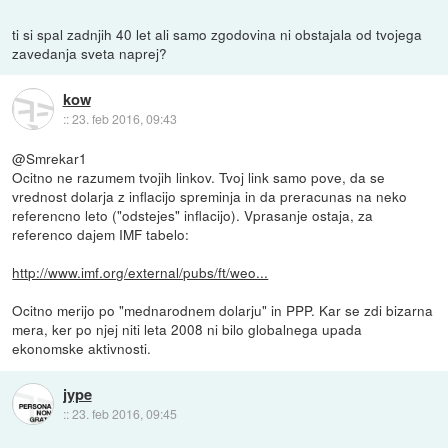
ti si spal zadnjih 40 let ali samo zgodovina ni obstajala od tvojega
zavedanja sveta naprej?
kow
::
23. feb 2016, 09:43
@Smrekar1
Ocitno ne razumem tvojih linkov. Tvoj link samo pove, da se
vrednost dolarja z inflacijo spreminja in da preracunas na neko
referencno leto ("odstejes" inflacijo). Vprasanje ostaja, za
referenco dajem IMF tabelo:
http://www.imf.org/external/pubs/ft/weo...
Ocitno merijo po "mednarodnem dolarju" in PPP. Kar se zdi bizarna
mera, ker po njej niti leta 2008 ni bilo globalnega upada
ekonomske aktivnosti.
jype
::
23. feb 2016, 09:45