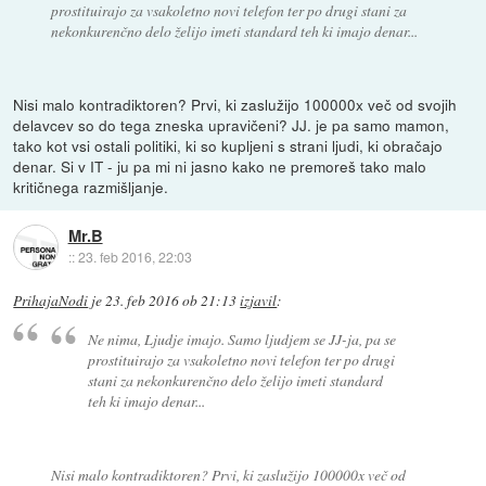
prostituirajo za vsakoletno novi telefon ter po drugi stani za
nekonkurenčno delo želijo imeti standard teh ki imajo denar...
Nisi malo kontradiktoren? Prvi, ki zaslužijo 100000x več od svojih
delavcev so do tega zneska upravičeni? JJ. je pa samo mamon,
tako kot vsi ostali politiki, ki so kupljeni s strani ljudi, ki obračajo
denar. Si v IT - ju pa mi ni jasno kako ne premoreš tako malo
kritičnega razmišljanje.
Mr.B
::
23. feb 2016, 22:03
PrihajaNodi
je
23. feb 2016 ob 21:13
izjavil
:
Ne nima, Ljudje imajo. Samo ljudjem se JJ-ja, pa se
prostituirajo za vsakoletno novi telefon ter po drugi
stani za nekonkurenčno delo želijo imeti standard
teh ki imajo denar...
Nisi malo kontradiktoren? Prvi, ki zaslužijo 100000x več od