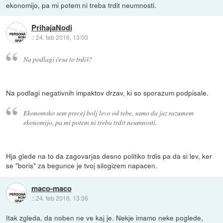
ekonomijo, pa mi potem ni treba trdit neumnosti.
PrihajaNodi
::
24. feb 2016, 13:03
Na podlagi česa to trdiš?
Na podlagi negativnih impaktov drzav, ki so sporazum podpisale.
Ekonomsko sem precej bolj levo od tebe, samo da jaz razumem
ekonomijo, pa mi potem ni treba trdit neumnosti.
Hja glede na to da zagovarjas desno politiko trdis pa da si lev, ker
se "boris" za begunce je tvoj silogizem napacen.
maco-maco
::
24. feb 2016, 13:36
Itak zgleda, da noben ne ve kaj je. Nekje imamo neke poglede,