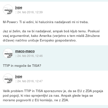
jype
::
24. feb 2016, 12:39
M-Power> Ti si edini, ki halucinira nadaljevati mi ni treba.
Jaz si želim, da ne bi nadaljeval, ampak boš kljub temu. Poskusi
vsaj argumentirat, kako Amerika (verjetno s tem misliš Združene
države) načrtno uničuje Evropsko gospodarstvo.
maco-maco
::
24. feb 2016, 12:46
TTIP in mogoče še TISA?
jype
::
24. feb 2016, 12:47
Velik problem TTIP in TISA sporazumov je, da se EU z ZDA pogaja
pod pogoji, ki niso sprejemljivi za nas. Ampak glede tega se
moramo pogovoriti z EU komisijo, ne z ZDA.