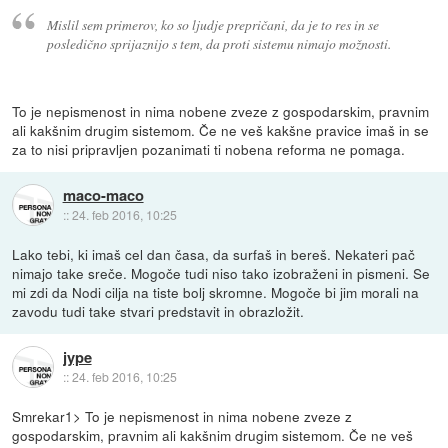
Mislil sem primerov, ko so ljudje prepričani, da je to res in se
posledično sprijaznijo s tem, da proti sistemu nimajo možnosti.
To je nepismenost in nima nobene zveze z gospodarskim, pravnim
ali kakšnim drugim sistemom. Če ne veš kakšne pravice imaš in se
za to nisi pripravljen pozanimati ti nobena reforma ne pomaga.
maco-maco
::
24. feb 2016, 10:25
Lako tebi, ki imaš cel dan časa, da surfaš in bereš. Nekateri pač
nimajo take sreče. Mogoče tudi niso tako izobraženi in pismeni. Se
mi zdi da Nodi cilja na tiste bolj skromne. Mogoče bi jim morali na
zavodu tudi take stvari predstavit in obrazložit.
jype
::
24. feb 2016, 10:25
Smrekar1> To je nepismenost in nima nobene zveze z
gospodarskim, pravnim ali kakšnim drugim sistemom. Če ne veš