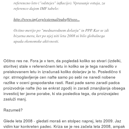
referencno leto ("odstejes" inflacijo). Vprasanje ostaja, za
referenco dajem IMF tabelo:
http://www.imf.org/external/pubs/ft/weo...
Ocitno merijo po "mednarodnem dolarju" in PPP. Kar se zdi
bizarna mera, ker po njej niti leta 2008 ni bilo globalnega
upada ekonomske aktivnosti.
Očitno res ne. Fora je v tem, da pogledaš koliko so stvari (izdelki,
storitve) stale v referenčnem letu in koliko se je tega naredilo v
preiskovanem letu in izračunaš koliko dolarjev je to. Posledično ti
npr. strmoglavljenje cen nafte samo po sebi ne naredi nobene
razlike v oceni gospodarske rasti. Rast pade samo zaradi padca
proizvodnje nafte (ko se enkrat zgodi) in zaradi zmanjšanja obsega
investicij ter javne porabe, ki sta posledica tega, da proizvajalec
zasluži manj.
Razumeš?
Glede leta 2008 - gledati moraš en stolpec naprej, leto 2009. Jaz
vidim kar konkreten padec. Kriza se je res začela leta 2008, ampak