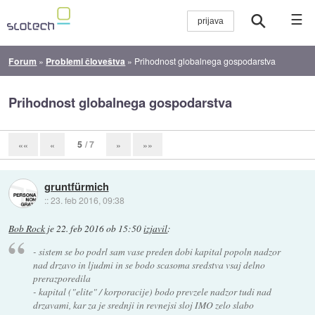
☰
Forum
»
Problemi človeštva
»
Prihodnost globalnega gospodarstva
Prihodnost globalnega gospodarstva
5
/ 7
««
«
»
»»
gruntfürmich
::
23. feb 2016, 09:38
Bob Rock
je
22. feb 2016 ob 15:50
izjavil
:
- sistem se bo podrl sam vase preden dobi kapital popoln nadzor
nad drzavo in ljudmi in se bodo scasoma sredstva vsaj delno
prerazporedila
- kapital ("elite" / korporacije) bodo prevzele nadzor tudi nad
drzavami, kar za je srednji in revnejsi sloj IMO zelo slabo