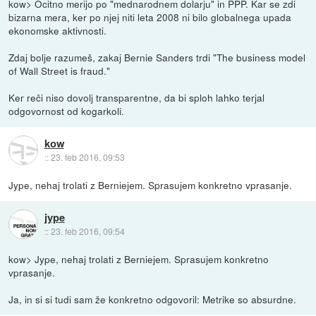
kow> Ocitno merijo po "mednarodnem dolarju" in PPP. Kar se zdi
bizarna mera, ker po njej niti leta 2008 ni bilo globalnega upada
ekonomske aktivnosti.
Zdaj bolje razumeš, zakaj Bernie Sanders trdi "The business model
of Wall Street is fraud."
Ker reči niso dovolj transparentne, da bi sploh lahko terjal
odgovornost od kogarkoli.
kow
::
23. feb 2016, 09:53
Jype, nehaj trolati z Berniejem. Sprasujem konkretno vprasanje.
jype
::
23. feb 2016, 09:54
kow> Jype, nehaj trolati z Berniejem. Sprasujem konkretno
vprasanje.
Ja, in si si tudi sam že konkretno odgovoril: Metrike so absurdne.