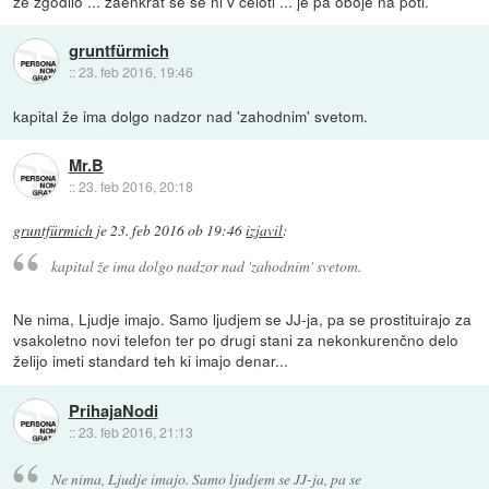
ze zgodilo ... zaenkrat se se ni v celoti ... je pa oboje na poti.
gruntfürmich
::
23. feb 2016, 19:46
kapital že ima dolgo nadzor nad 'zahodnim' svetom.
Mr.B
::
23. feb 2016, 20:18
gruntfürmich
je
23. feb 2016 ob 19:46
izjavil
:
kapital že ima dolgo nadzor nad 'zahodnim' svetom.
Ne nima, Ljudje imajo. Samo ljudjem se JJ-ja, pa se prostituirajo za
vsakoletno novi telefon ter po drugi stani za nekonkurenčno delo
želijo imeti standard teh ki imajo denar...
PrihajaNodi
::
23. feb 2016, 21:13
Ne nima, Ljudje imajo. Samo ljudjem se JJ-ja, pa se