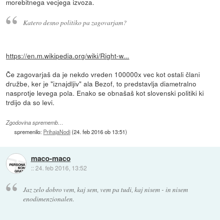
morebitnega vecjega izvoza.
Katero desno politiko pa zagovarjam?
https://en.m.wikipedia.org/wiki/Right-w...
Če zagovarjaš da je nekdo vreden 100000x vec kot ostali člani
družbe, ker je "iznajdljiv" ala Bezof, to predstavlja diametralno
nasprotje levega pola. Enako se obnašaš kot slovenski politiki ki
trdijo da so levi.
Zgodovina sprememb…
spremenilo:
PrihajaNodi
(
24. feb 2016 ob 13:51
)
maco-maco
::
24. feb 2016, 13:52
Jaz zelo dobro vem, kaj sem, vem pa tudi, kaj nisem - in nisem
enodimenzionalen.