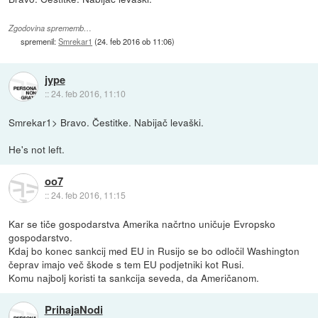
Zgodovina sprememb…
spremenil:
Smrekar1
(
24. feb 2016 ob 11:06
)
jype
::
24. feb 2016, 11:10
Smrekar1> Bravo. Čestitke. Nabijač levaški.
He's not left.
oo7
::
24. feb 2016, 11:15
Kar se tiče gospodarstva Amerika načrtno uničuje Evropsko
gospodarstvo.
Kdaj bo konec sankcij med EU in Rusijo se bo odločil Washington
čeprav imajo več škode s tem EU podjetniki kot Rusi.
Komu najbolj koristi ta sankcija seveda, da Američanom.
PrihajaNodi