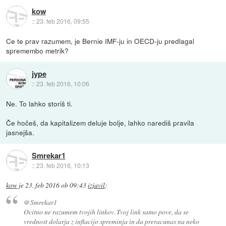
kow
::
23. feb 2016, 09:55
Ce te prav razumem, je Bernie IMF-ju in OECD-ju predlagal
spremembo metrik?
jype
::
23. feb 2016, 10:06
Ne. To lahko storiš ti.
Če hočeš, da kapitalizem deluje bolje, lahko narediš pravila
jasnejša.
Smrekar1
::
23. feb 2016, 10:13
kow
je
23. feb 2016 ob 09:43
izjavil
:
@Smrekar1
Ocitno ne razumem tvojih linkov. Tvoj link samo pove, da se
vrednost dolarja z inflacijo spreminja in da preracunas na neko