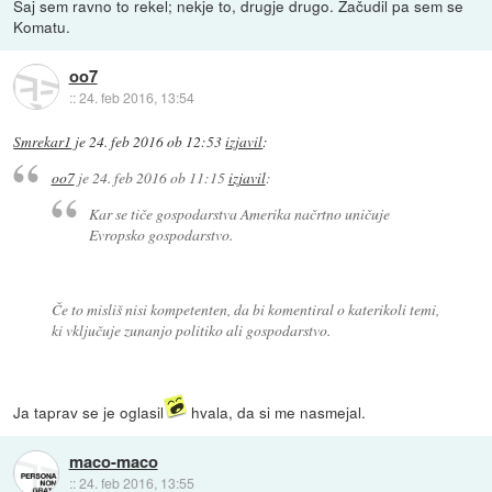
Saj sem ravno to rekel; nekje to, drugje drugo. Začudil pa sem se
Komatu.
oo7
::
24. feb 2016, 13:54
Smrekar1
je
24. feb 2016 ob 12:53
izjavil
:
oo7
je
24. feb 2016 ob 11:15
izjavil
:
Kar se tiče gospodarstva Amerika načrtno uničuje
Evropsko gospodarstvo.
Če to misliš nisi kompetenten, da bi komentiral o katerikoli temi,
ki vključuje zunanjo politiko ali gospodarstvo.
Ja taprav se je oglasil
hvala, da si me nasmejal.
maco-maco
::
24. feb 2016, 13:55