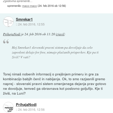
Zgodovina sprememb…
spremenilo:
maco-maco
(
24. feb 2016 ob 12:56
)
Smrekar1
::
24. feb 2016, 12:55
PrihajaNodi
je
24. feb 2016 ob 11:20
izjavil
:
Hej Smrekar1 slovenski pravni sistem pa dovoljuje da celo
zaposleni delajo for free, nimajo plačanih prispevkov. Kje pa ti
živiš? V vati?
Torej nimaš nobenih informacij o prejšnjem primeru in gre za
kombinacijo babjih čenč in nabijanja. Ok, to smo razjasnili gremo
naprej - slovenski pravni sistem omenjenega dejanja prav gotovo
ne dovoljuje, temveč ga obravnava kot poslovno goljufijo. Kje ti
živiš, na Luni?
PrihajaNodi
::
24. feb 2016, 12:56