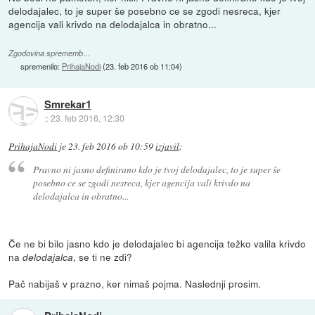
delodajalec, to je super še posebno ce se zgodi nesreca, kjer
agencija vali krivdo na delodajalca in obratno...
Zgodovina sprememb…
spremenilo:
PrihajaNodi
(
23. feb 2016 ob 11:04
)
Smrekar1
::
23. feb 2016, 12:30
PrihajaNodi
je
23. feb 2016 ob 10:59
izjavil
:
Pravno ni jasno definirano kdo je tvoj delodajalec, to je super še
posebno ce se zgodi nesreca, kjer agencija vali krivdo na
delodajalca in obratno...
Če ne bi bilo jasno kdo je delodajalec bi agencija težko valila krivdo
na
, se ti ne zdi?
delodajalca
Pač nabijaš v prazno, ker nimaš pojma. Naslednji prosim.