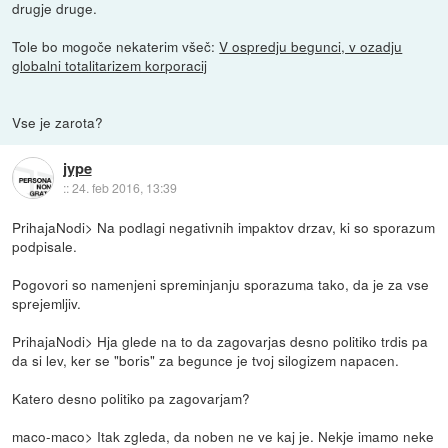
drugje druge.
Tole bo mogoče nekaterim všeč:
V ospredju begunci, v ozadju
globalni totalitarizem korporacij
Vse je zarota?
jype
::
24. feb 2016, 13:39
PrihajaNodi> Na podlagi negativnih impaktov drzav, ki so sporazum
podpisale.
Pogovori so namenjeni spreminjanju sporazuma tako, da je za vse
sprejemljiv.
PrihajaNodi> Hja glede na to da zagovarjas desno politiko trdis pa
da si lev, ker se "boris" za begunce je tvoj silogizem napacen.
Katero desno politiko pa zagovarjam?
maco-maco> Itak zgleda, da noben ne ve kaj je. Nekje imamo neke