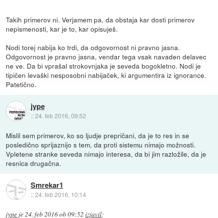
Takih primerov ni. Verjamem pa, da obstaja kar dosti primerov
nepismenosti, kar je to, kar opisuješ.
Nodi torej nabija ko trdi, da odgovornost ni pravno jasna.
Odgovornost je pravno jasna, vendar tega vsak navaden delavec
ne ve. Da bi vprašal strokovnjaka je seveda bogokletno. Nodi je
tipičen levaški nesposobni nabijaček, ki argumentira iz ignorance.
Patetično.
jype
::
24. feb 2016, 09:52
Mislil sem primerov, ko so ljudje prepričani, da je to res in se
posledično sprijaznijo s tem, da proti sistemu nimajo možnosti.
Vpletene stranke seveda nimajo interesa, da bi jim razložile, da je
resnica drugačna.
Smrekar1
::
24. feb 2016, 10:14
jype
je
24. feb 2016 ob 09:52
izjavil
: