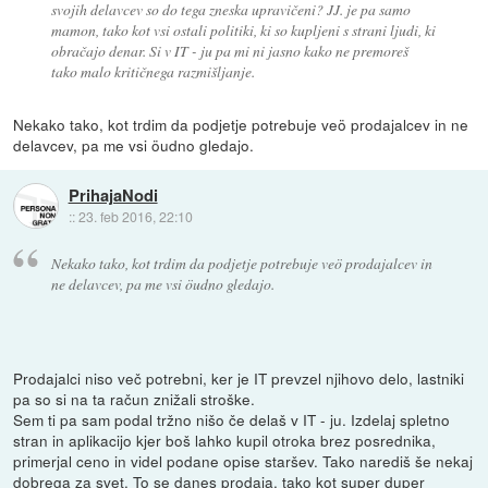
svojih delavcev so do tega zneska upravičeni? JJ. je pa samo
mamon, tako kot vsi ostali politiki, ki so kupljeni s strani ljudi, ki
obračajo denar. Si v IT - ju pa mi ni jasno kako ne premoreš
tako malo kritičnega razmišljanje.
Nekako tako, kot trdim da podjetje potrebuje veö prodajalcev in ne
delavcev, pa me vsi öudno gledajo.
PrihajaNodi
::
23. feb 2016, 22:10
Nekako tako, kot trdim da podjetje potrebuje veö prodajalcev in
ne delavcev, pa me vsi öudno gledajo.
Prodajalci niso več potrebni, ker je IT prevzel njihovo delo, lastniki
pa so si na ta račun znižali stroške.
Sem ti pa sam podal tržno nišo če delaš v IT - ju. Izdelaj spletno
stran in aplikacijo kjer boš lahko kupil otroka brez posrednika,
primerjal ceno in videl podane opise staršev. Tako narediš še nekaj
dobrega za svet. To se danes prodaja, tako kot super duper