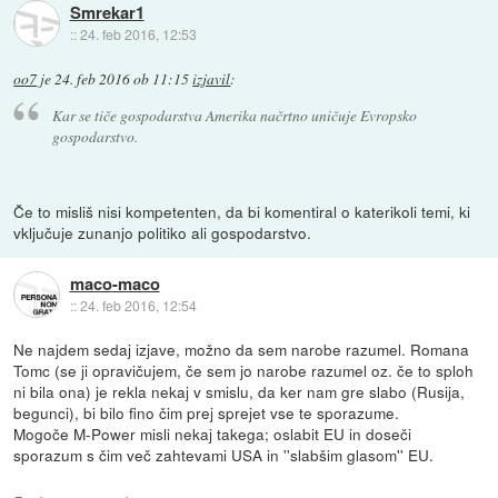
Smrekar1
::
24. feb 2016, 12:53
oo7
je
24. feb 2016 ob 11:15
izjavil
:
Kar se tiče gospodarstva Amerika načrtno uničuje Evropsko
gospodarstvo.
Če to misliš nisi kompetenten, da bi komentiral o katerikoli temi, ki
vključuje zunanjo politiko ali gospodarstvo.
maco-maco
::
24. feb 2016, 12:54
Ne najdem sedaj izjave, možno da sem narobe razumel. Romana
Tomc (se ji opravičujem, če sem jo narobe razumel oz. če to sploh
ni bila ona) je rekla nekaj v smislu, da ker nam gre slabo (Rusija,
begunci), bi bilo fino čim prej sprejet vse te sporazume.
Mogoče M-Power misli nekaj takega; oslabit EU in doseči
sporazum s čim več zahtevami USA in ''slabšim glasom'' EU.