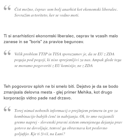
Čist možno, čeprav sem bolj anarhist kot ekonomski liberalec.
Sovražim avtoriteto, ker se vedno moti.
Ti si anarhisticni ekonomski liberalec, ceprav te vcasih malo
zanese in se "boris" za pravice beguncev.
Velik problem TTIP in TISA sporazumov je, da se EU z ZDA
pogaja pod pogoji, ki niso sprejemljivi za nas. Ampak glede tega
se moramo pogovoriti z EU komisijo, ne z ZDA
Teh pogovorov sploh ne bi smelo biti. Dejstvo je da se bodo
zmanjsala delovna mesta - glej primer Mehika, kot drugo
korporacijo vidno pade nad drzavo.
Torej nimaš nobenih informacij o prejšnjem primeru in gre za
kombinacijo babjih čenč in nabijanja. Ok, to smo razjasnili
gremo naprej - slovenski pravni sistem omenjenega dejanja prav
gotovo ne dovoljuje, temveč ga obravnava kot poslovno
goljufijo. Kje ti živiš, na Luni?