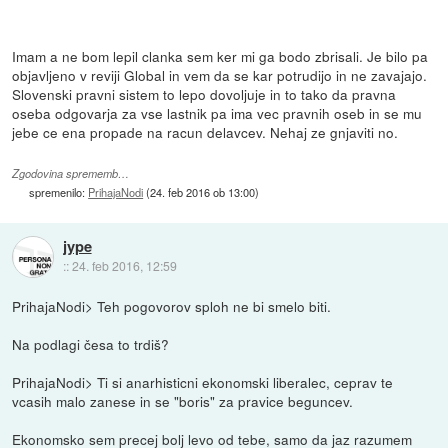
Imam a ne bom lepil clanka sem ker mi ga bodo zbrisali. Je bilo pa
objavljeno v reviji Global in vem da se kar potrudijo in ne zavajajo.
Slovenski pravni sistem to lepo dovoljuje in to tako da pravna
oseba odgovarja za vse lastnik pa ima vec pravnih oseb in se mu
jebe ce ena propade na racun delavcev. Nehaj ze gnjaviti no.
Zgodovina sprememb…
spremenilo:
PrihajaNodi
(
24. feb 2016 ob 13:00
)
jype
::
24. feb 2016, 12:59
PrihajaNodi> Teh pogovorov sploh ne bi smelo biti.
Na podlagi česa to trdiš?
PrihajaNodi> Ti si anarhisticni ekonomski liberalec, ceprav te
vcasih malo zanese in se "boris" za pravice beguncev.
Ekonomsko sem precej bolj levo od tebe, samo da jaz razumem