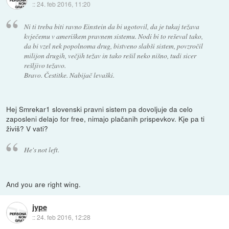
::
24. feb 2016, 11:20
Ni ti treba biti ravno Einstein da bi ugotovil, da je tukaj težava
kvječemu v ameriškem pravnem sistemu. Nodi bi to reševal tako,
da bi vzel nek popolnoma drug, bistveno slabši sistem, povzročil
milijon drugih, večjih težav in tako rešil neko nišno, tudi sicer
rešljivo težavo.
Bravo. Čestitke. Nabijač levaški.
Hej Smrekar1 slovenski pravni sistem pa dovoljuje da celo
zaposleni delajo for free, nimajo plačanih prispevkov. Kje pa ti
živiš? V vati?
He's not left.
And you are right wing.
jype
::
24. feb 2016, 12:28