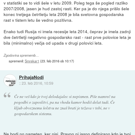
v statistiki se to vidi šele v letu 2009. Poleg tega še pogled razliko
2007/2008, jasen je hud zastoj rasti. Ker pa je do njega prišlo šele
konec tretjega četrtletju leta 2008 je bila svetovna gospodarska
rast v tistem letu še vedno pozitivna.
Enako tudi Rusija ni imela recesije leta 2014, čeprav je imela zadnji
dve četrtletji negativno gospodarsko rast - rast prve polovice leta je
bila (minimalno) večja od upada v drugi polovici leta.
Zgodovina sprememb…
spremenil:
Smrekar1
(
23. feb 2016 ob 10:17
)
PrihajaNodi
::
23. feb 2016, 10:59
Če ne veš kdo je tvoj delodajalec si nepismen. Piše namreč na
pogodbi o zaposlitvi, pa na vhodu kamor hodiš delat tudi. Če
kljub obveznemu šolstvu ne znaš brati je težava v tebi, ne v
gospodarskem sistemu.
Ne bodi no pameten, ker nisi. Pravno ni jasno definirano kdo je tvoj