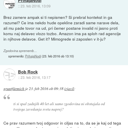
PrihajaNodi
::
23. feb 2016, 13:09
Brez zamere ampak si ti nepismen? Si prebral kontekst in ga
razumel? Ce ima nekdo hude opekline zaradi same narave dela,
ali mu pade tovor na ud, pri čemer postane invalid ni jasno proti
komu naj delavec vlozo tozbo. Amazon ima pa sploh rad agencije
in njihove delavce. Get it? Mimogrede si zaposlen v it-ju?
Zgodovina sprememb…
spremenilo:
PrihajaNodi
(
23. feb 2016 ob 13:10
)
Bob Rock
::
23. feb 2016, 13:17
gruntfürmich
je
23. feb 2016 ob 09:38
izjavil
:
ti si spal zadnjih 40 let ali samo zgodovina ni obstajala od
tvojega zavedanja sveta naprej?
Ce prav razumem tvoj odgovor in ciljas na to, da se je kaj od tega