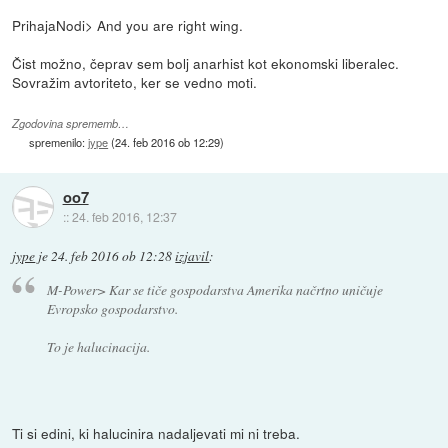
PrihajaNodi> And you are right wing.
Čist možno, čeprav sem bolj anarhist kot ekonomski liberalec.
Sovražim avtoriteto, ker se vedno moti.
Zgodovina sprememb…
spremenilo:
jype
(
24. feb 2016 ob 12:29
)
oo7
::
24. feb 2016, 12:37
jype
je
24. feb 2016 ob 12:28
izjavil
:
M-Power> Kar se tiče gospodarstva Amerika načrtno uničuje
Evropsko gospodarstvo.
To je halucinacija.
Ti si edini, ki halucinira nadaljevati mi ni treba.