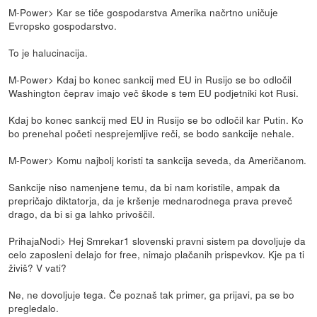
M-Power> Kar se tiče gospodarstva Amerika načrtno uničuje
Evropsko gospodarstvo.
To je halucinacija.
M-Power> Kdaj bo konec sankcij med EU in Rusijo se bo odločil
Washington čeprav imajo več škode s tem EU podjetniki kot Rusi.
Kdaj bo konec sankcij med EU in Rusijo se bo odločil kar Putin. Ko
bo prenehal početi nesprejemljive reči, se bodo sankcije nehale.
M-Power> Komu najbolj koristi ta sankcija seveda, da Američanom.
Sankcije niso namenjene temu, da bi nam koristile, ampak da
prepričajo diktatorja, da je kršenje mednarodnega prava preveč
drago, da bi si ga lahko privoščil.
PrihajaNodi> Hej Smrekar1 slovenski pravni sistem pa dovoljuje da
celo zaposleni delajo for free, nimajo plačanih prispevkov. Kje pa ti
živiš? V vati?
Ne, ne dovoljuje tega. Če poznaš tak primer, ga prijavi, pa se bo
pregledalo.