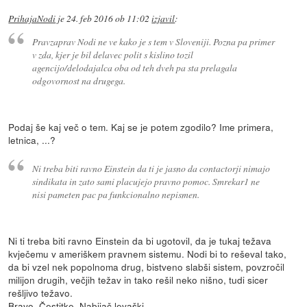
PrihajaNodi
je
24. feb 2016 ob 11:02
izjavil
:
Pravzaprav Nodi ne ve kako je s tem v Sloveniji. Pozna pa primer
v zda, kjer je bil delavec polit s kislino tozil
agencijo/delodajalca oba od teh dveh pa sta prelagala
odgovornost na drugega.
Podaj še kaj več o tem. Kaj se je potem zgodilo? Ime primera,
letnica, ...?
Ni treba biti ravno Einstein da ti je jasno da contactorji nimajo
sindikata in zato sami placujejo pravno pomoc. Smrekar1 ne
nisi pameten pac pa funkcionalno nepismen.
Ni ti treba biti ravno Einstein da bi ugotovil, da je tukaj težava
kvječemu v ameriškem pravnem sistemu. Nodi bi to reševal tako,
da bi vzel nek popolnoma drug, bistveno slabši sistem, povzročil
milijon drugih, večjih težav in tako rešil neko nišno, tudi sicer
rešljivo težavo.
Bravo. Čestitke. Nabijač levaški.