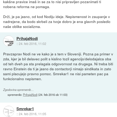
kakšne pravice imaš in se za to nisi pripravljen pozanimati ti
nobena reforma ne pomaga.
Drži, je pa jasno, od kod Nodiju ideje. Nepismenost in zaupanje v
nadrejene, da bodo skrbeli za tvoje dobro je ena glavnih posledic
naše oblike socializma.
PrihajaNodi
::
24. feb 2016, 11:02
Pravzaprav Nodi ne ve kako je s tem v Sloveniji. Pozna pa primer v
zda, kjer je bil delavec polit s kislino tozil agencijo/delodajalca oba
od teh dveh pa sta prelagala odgovornost na drugega. Ni treba biti
ravno Einstein da ti je jasno da contactorji nimajo sindikata in zato
sami placujejo pravno pomoc. Smrekar1 ne nisi pameten pac pa
funkcionalno nepismen.
Zgodovina sprememb…
spremenilo:
PrihajaNodi
(
24. feb 2016 ob 11:03
)
Smrekar1
::
24. feb 2016, 11:05