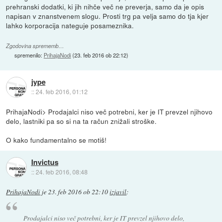
prehranski dodatki, ki jih nihče več ne preverja, samo da je opis
napisan v znanstvenem slogu. Prosti trg pa velja samo do tja kjer
lahko korporacija nateguje posameznika.
Zgodovina sprememb…
spremenilo:
PrihajaNodi
(
23. feb 2016 ob 22:12
)
jype
::
24. feb 2016, 01:12
PrihajaNodi> Prodajalci niso več potrebni, ker je IT prevzel njihovo
delo, lastniki pa so si na ta račun znižali stroške.
O kako fundamentalno se motiš!
Invictus
::
24. feb 2016, 08:48
PrihajaNodi
je
23. feb 2016 ob 22:10
izjavil
:
Prodajalci niso več potrebni, ker je IT prevzel njihovo delo,