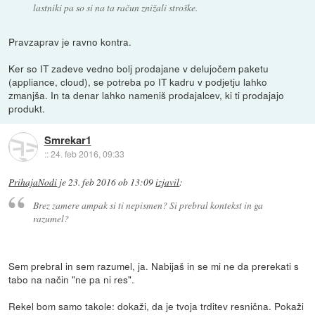
lastniki pa so si na ta račun znižali stroške.
Pravzaprav je ravno kontra.
Ker so IT zadeve vedno bolj prodajane v delujočem paketu
(appliance, cloud), se potreba po IT kadru v podjetju lahko
zmanjša. In ta denar lahko nameniš prodajalcev, ki ti prodajajo
produkt.
Smrekar1
::
24. feb 2016, 09:33
PrihajaNodi
je
23. feb 2016 ob 13:09
izjavil
:
Brez zamere ampak si ti nepismen? Si prebral kontekst in ga
razumel?
Sem prebral in sem razumel, ja. Nabijaš in se mi ne da prerekati s
tabo na način "ne pa ni res".
Rekel bom samo takole: dokaži, da je tvoja trditev resnična. Pokaži