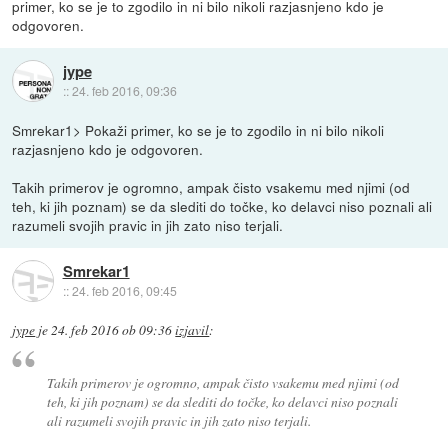
primer, ko se je to zgodilo in ni bilo nikoli razjasnjeno kdo je
odgovoren.
jype
::
24. feb 2016, 09:36
Smrekar1> Pokaži primer, ko se je to zgodilo in ni bilo nikoli
razjasnjeno kdo je odgovoren.
Takih primerov je ogromno, ampak čisto vsakemu med njimi (od
teh, ki jih poznam) se da slediti do točke, ko delavci niso poznali ali
razumeli svojih pravic in jih zato niso terjali.
Smrekar1
::
24. feb 2016, 09:45
jype
je
24. feb 2016 ob 09:36
izjavil
:
Takih primerov je ogromno, ampak čisto vsakemu med njimi (od
teh, ki jih poznam) se da slediti do točke, ko delavci niso poznali
ali razumeli svojih pravic in jih zato niso terjali.