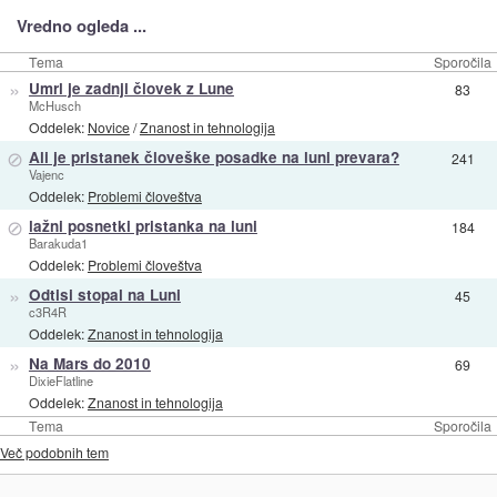
Vredno ogleda ...
Tema
Sporočila
»
Umrl je zadnji človek z Lune
83
McHusch
Oddelek:
Novice
/
Znanost in tehnologija
⊘
Ali je pristanek človeške posadke na luni prevara?
241
Vajenc
Oddelek:
Problemi človeštva
⊘
lažni posnetki pristanka na luni
184
Barakuda1
Oddelek:
Problemi človeštva
»
Odtisi stopal na Luni
45
c3R4R
Oddelek:
Znanost in tehnologija
»
Na Mars do 2010
69
DixieFlatline
Oddelek:
Znanost in tehnologija
Tema
Sporočila
Več podobnih tem