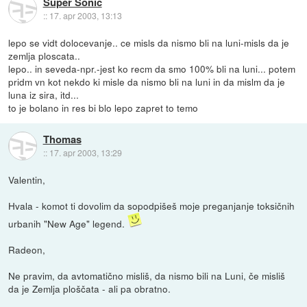
Super Sonic
::
17. apr 2003, 13:13
lepo se vidt dolocevanje.. ce misls da nismo bli na luni-misls da je
zemlja ploscata..
lepo.. in seveda-npr.-jest ko recm da smo 100% bli na luni... potem
pridm vn kot nekdo ki misle da nismo bli na luni in da mislm da je
luna iz sira, itd...
to je bolano in res bi blo lepo zapret to temo
Thomas
::
17. apr 2003, 13:29
Valentin,
Hvala - komot ti dovolim da sopodpišeš moje preganjanje toksičnih
urbanih "New Age" legend.
Radeon,
Ne pravim, da avtomatično misliš, da nismo bili na Luni, če misliš
da je Zemlja ploščata - ali pa obratno.