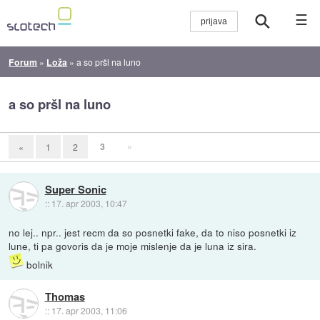
☰
Forum
»
Loža
»
a so pršl na luno
a so pršl na luno
3
»
«
1
2
Super Sonic
::
17. apr 2003, 10:47
no lej.. npr.. jest recm da so posnetki fake, da to niso posnetki iz
lune, ti pa govoris da je moje mislenje da je luna iz sira.
bolnik
Thomas
::
17. apr 2003, 11:06