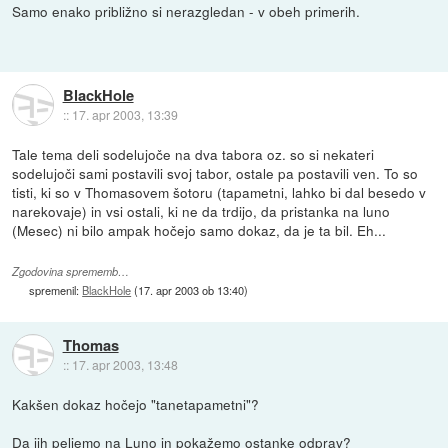
Samo enako približno si nerazgledan - v obeh primerih.
BlackHole
::
17. apr 2003, 13:39
Tale tema deli sodelujoče na dva tabora oz. so si nekateri
sodelujoči sami postavili svoj tabor, ostale pa postavili ven. To so
tisti, ki so v Thomasovem šotoru (tapametni, lahko bi dal besedo v
narekovaje) in vsi ostali, ki ne da trdijo, da pristanka na luno
(Mesec) ni bilo ampak hočejo samo dokaz, da je ta bil. Eh...
Zgodovina sprememb…
spremenil:
BlackHole
(
17. apr 2003 ob 13:40
)
Thomas
::
17. apr 2003, 13:48
Kakšen dokaz hočejo "tanetapametni"?
Da jih peljemo na Luno in pokažemo ostanke odprav?