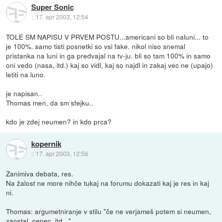
Super Sonic
::
17. apr 2003, 12:54
TOLE SM NAPISU V PRVEM POSTU...americani so bli naluni... to
je 100%. samo tisti posnetki so vsi fake. nikol niso snemal
pristanka na luni in ga predvajal na tv-ju. bli so tam 100% in samo
oni vedo (nasa, itd.) kaj so vidl, kaj so najdl in zakaj vec ne (upajo)
letiti na luno.
je napisan..
Thomas men, da sm sfejku..
kdo je zdej neumen? in kdo prca?
kopernik
::
17. apr 2003, 12:56
Zanimiva debata, res.
Na žalost ne more nihče tukaj na forumu dokazati kaj je res in kaj
ni.
Thomas: argumetniranje v stilu "če ne verjameš potem si neumen,
zaostal, cepec, itd..."