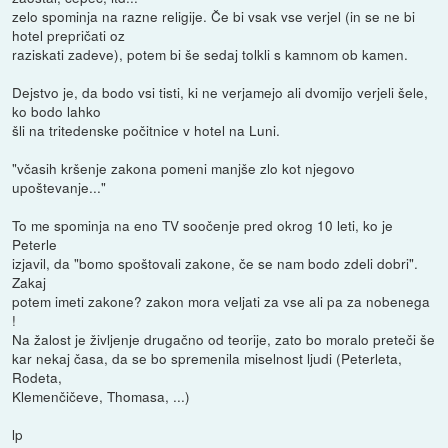
zelo spominja na razne religije. Če bi vsak vse verjel (in se ne bi
hotel prepričati oz
raziskati zadeve), potem bi še sedaj tolkli s kamnom ob kamen.
Dejstvo je, da bodo vsi tisti, ki ne verjamejo ali dvomijo verjeli šele,
ko bodo lahko
šli na tritedenske počitnice v hotel na Luni.
"včasih kršenje zakona pomeni manjše zlo kot njegovo
upoštevanje..."
To me spominja na eno TV soočenje pred okrog 10 leti, ko je
Peterle
izjavil, da "bomo spoštovali zakone, če se nam bodo zdeli dobri".
Zakaj
potem imeti zakone? zakon mora veljati za vse ali pa za nobenega
!
Na žalost je življenje drugačno od teorije, zato bo moralo preteči še
kar nekaj časa, da se bo spremenila miselnost ljudi (Peterleta,
Rodeta,
Klemenčičeve, Thomasa, ...)
lp