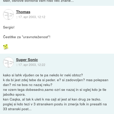
Matr, osnove bontona vam niso več znane...
Thomas
::
17. apr 2003, 12:12
Sergio!
Čestitke za "uravnoteženost"!
Super Sonic
::
17. apr 2003, 12:22
kako si lahk vljuden ce te pa nekdo kr neki obtoz?
k da bi jest zdej tebe da si peder. e? si zadovoljen? mas polepsan
dan? mi ne bos nc nazaj reku?
ne vzem tega dobesedno,samo ozri se nazaj in si oglej kdo je tle
jabolko spora.
ksn Caqka, al tak k uleti k ma cajt al jest al ksn drug ze tezko.
poglej si kdo tezi v 3 stranskem postu in zmerja folk in presalti na
33 stranski post...