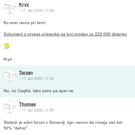
Kryx
::
17. apr 2003, 11:29
Ko smo ravno pri temi:
Dokument s prvega pristanka na luni prodan za 222 000 dolarjev
Kryx
Tarzan
::
17. apr 2003, 11:30
No, no CaqKa, tako ostro pa spet ne.
Thomas
::
17. apr 2003, 11:45
Slotech je edini forum v Sloveniji, kjer moroni še nimajo več kot
50% "delnic".