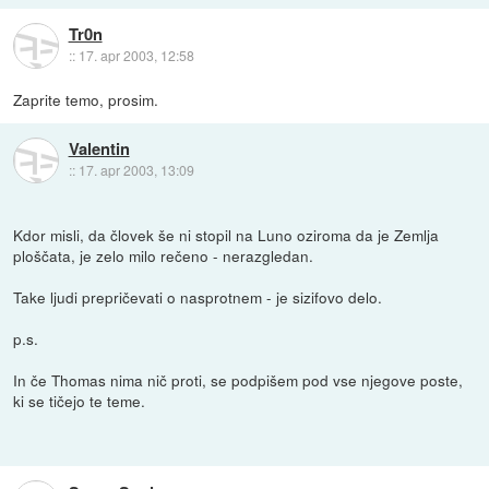
Tr0n
::
17. apr 2003, 12:58
Zaprite temo, prosim.
Valentin
::
17. apr 2003, 13:09
Kdor misli, da človek še ni stopil na Luno oziroma da je Zemlja
ploščata, je zelo milo rečeno - nerazgledan.
Take ljudi prepričevati o nasprotnem - je sizifovo delo.
p.s.
In če Thomas nima nič proti, se podpišem pod vse njegove poste,
ki se tičejo te teme.