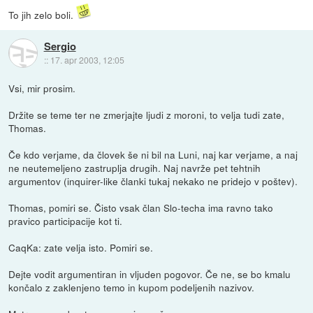
To jih zelo boli.
Sergio
::
17. apr 2003, 12:05
Vsi, mir prosim.
Držite se teme ter ne zmerjajte ljudi z moroni, to velja tudi zate,
Thomas.
Če kdo verjame, da človek še ni bil na Luni, naj kar verjame, a naj
ne neutemeljeno zastruplja drugih. Naj navrže pet tehtnih
argumentov (inquirer-like članki tukaj nekako ne pridejo v poštev).
Thomas, pomiri se. Čisto vsak član Slo-techa ima ravno tako
pravico participacije kot ti.
CaqKa: zate velja isto. Pomiri se.
Dejte vodit argumentiran in vljuden pogovor. Če ne, se bo kmalu
končalo z zaklenjeno temo in kupom podeljenih nazivov.