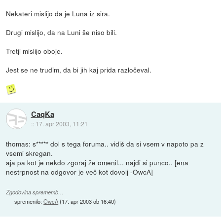
Nekateri mislijo da je Luna iz sira.
Drugi mislijo, da na Luni še niso bili.
Tretji mislijo oboje.
Jest se ne trudim, da bi jih kaj prida razločeval.
CaqKa
::
17. apr 2003, 11:21
thomas: s***** dol s tega foruma.. vidiš da si vsem v napoto pa z
vsemi skregan.
aja pa kot je nekdo zgoraj že omenil... najdi si punco.. [ena
nestrpnost na odgovor je več kot dovolj -OwcA]
Zgodovina sprememb…
spremenilo:
OwcA
(
17. apr 2003 ob 16:40
)