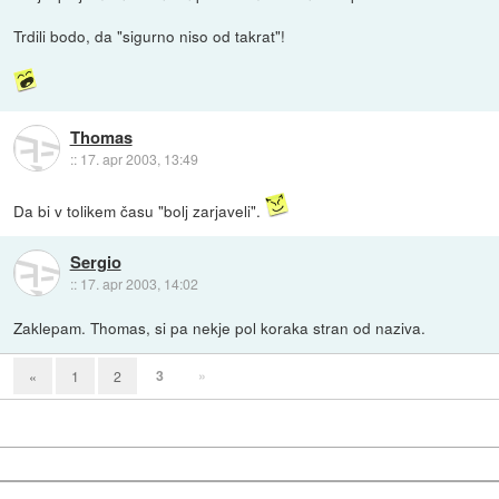
Trdili bodo, da "sigurno niso od takrat"!
Thomas
::
17. apr 2003, 13:49
Da bi v tolikem času "bolj zarjaveli".
Sergio
::
17. apr 2003, 14:02
Zaklepam. Thomas, si pa nekje pol koraka stran od naziva.
3
»
«
1
2