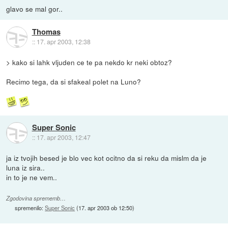
glavo se mal gor..
Thomas
::
17. apr 2003, 12:38
> kako si lahk vljuden ce te pa nekdo kr neki obtoz?
Recimo tega, da si sfakeal polet na Luno?
Super Sonic
::
17. apr 2003, 12:47
ja iz tvojih besed je blo vec kot ocitno da si reku da mislm da je
luna iz sira..
in to je ne vem..
Zgodovina sprememb…
spremenilo:
Super Sonic
(
17. apr 2003 ob 12:50
)