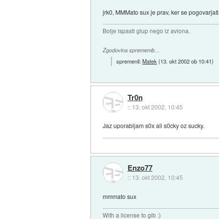
jrk0, MMMato sux je prav, ker se pogovarja
Bolje ispasti glup nego iz aviona.
Zgodovina sprememb…
spremenil:
Matek
(
13. okt 2002 ob 10:41
)
Tr0n
::
13. okt 2002, 10:45
Jaz uporabljam s0x ali s0cky oz sucky.
Enzo77
::
13. okt 2002, 10:45
mmmato sux
With a license to gib :)