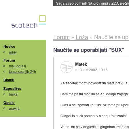
BMW v vozilih začel predvajati reklame
::
dane
Forum
»
Loža
»
Naučite se up
Novice
Naučite se uporabljati "SUX"
arhiv
Forum
Matek
mali oglasi
::
13. okt 2002, 10:16
teme zadnjih 24h
Članki
Za začetek morm povedat da mate prav. Ja,
Zaposlitve
Sam me pa ful moti ko se eni delajo frajerj
brskaj
Ostalo
Glas X se izgovori kot "iks" oziroma pri upor
pravila
Glagol to suck pomeni v slengu "biti zanič"
Vemo, da se v angleščini glagolom tretje ose