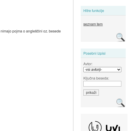
Hitre funkcije
seznam tem
 ki nimajo pojma o angleščini oz. besede
Posebni izpisi
Avtor:
Ključna beseda: