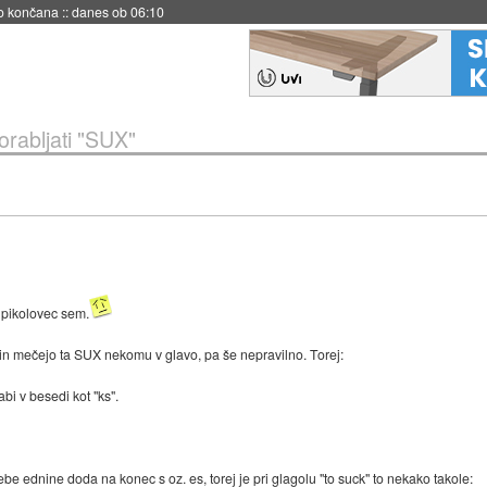
s ob 06:09
orabljati "SUX"
 pikolovec sem.
a in mečejo ta SUX nekomu v glavo, pa še nepravilno. Torej:
abi v besedi kot "ks".
be ednine doda na konec s oz. es, torej je pri glagolu "to suck" to nekako takole: