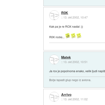
R0K
::
13. okt 2002, 10:47
Kak pa je re ROX nastal :))
R0K rocks...
Matek
::
13. okt 2002, 10:51
Ja rox je popolnoma enako, velik ljudi napiše
Bolje ispasti glup nego iz aviona.
Arrivo
::
13. okt 2002, 11:02