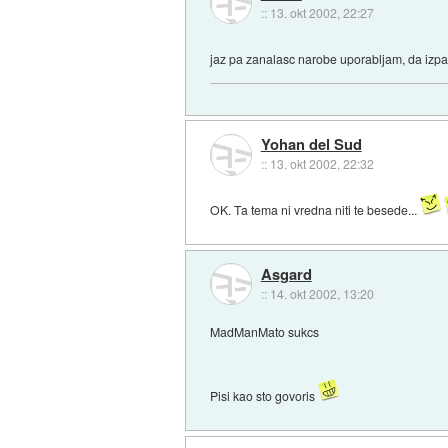
::
13. okt 2002, 22:27
jaz pa zanalasc narobe uporabljam, da iz
Yohan del Sud
::
13. okt 2002, 22:32
OK. Ta tema ni vredna niti te besede...
Asgard
::
14. okt 2002, 13:20
MadManMato sukcs
Pisi kao sto govoris