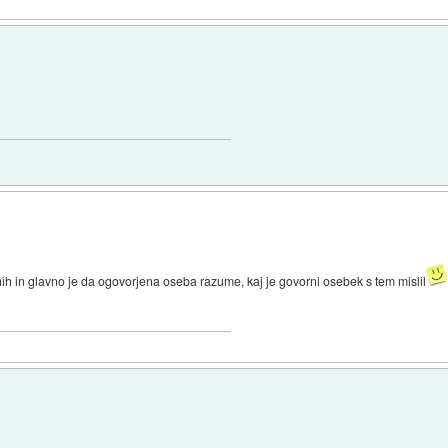
nih in glavno je da ogovorjena oseba razume, kaj je govorni osebek s tem mislil