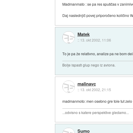
Madmanmato : se pa res spuščas v zanimive
Daj naslednjič povej priporočeno količino WC
Matek
::
13. okt 2002, 11:06
To je pa že relativno, analize pa ne bom del
Bolje ispasti glup nego iz aviona.
malinavc
::
13. okt 2002, 21:15
madmanmoto: men osebno gre tole tut zelo n
...odvisno s katere perspektive gledamo...
Sumo