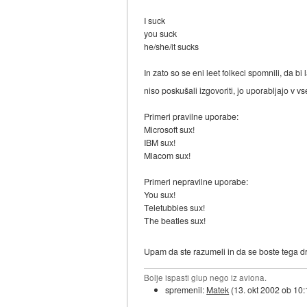
I suck
you suck
he/she/it sucks
In zato so se eni leet folkeci spomnili, da 
niso poskušali izgovoriti, jo uporabljajo v vs
Primeri pravilne uporabe:
Microsoft sux!
IBM sux!
Mlacom sux!
Primeri nepravilne uporabe:
You sux!
Teletubbies sux!
The beatles sux!
Upam da ste razumeli in da se boste tega dr
Bolje ispasti glup nego iz aviona.
spremenil:
Matek
(
13. okt 2002 ob 10: