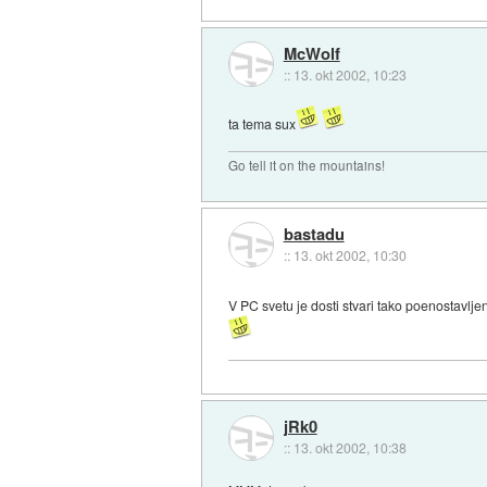
McWolf
::
13. okt 2002, 10:23
ta tema sux
Go tell it on the mountains!
bastadu
::
13. okt 2002, 10:30
V PC svetu je dosti stvari tako poenostavlje
jRk0
::
13. okt 2002, 10:38