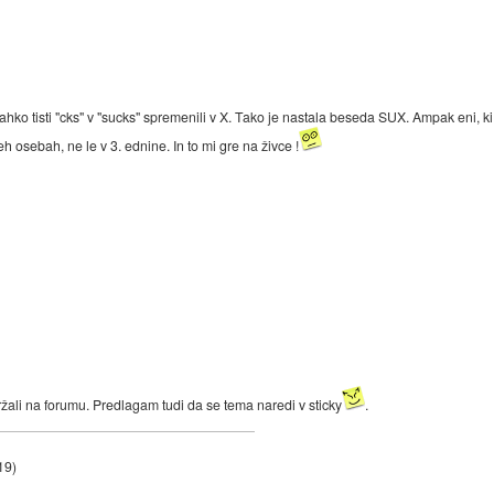
bi lahko tisti "cks" v "sucks" spremenili v X. Tako je nastala beseda SUX. Ampak eni,
eh osebah, ne le v 3. ednine. In to mi gre na živce !
žali na forumu. Predlagam tudi da se tema naredi v sticky
.
19
)