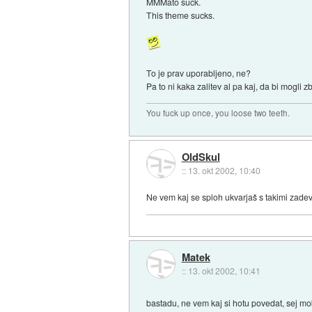
MMMato suck.
This theme sucks.
To je prav uporabljeno, ne?
Pa to ni kaka zalitev al pa kaj, da bi mogli z
You fuck up once, you loose two teeth.
OldSkul
::
13. okt 2002, 10:40
Ne vem kaj se sploh ukvarjaš s takimi zade
Matek
::
13. okt 2002, 10:41
bastadu, ne vem kaj si hotu povedat, sej mob