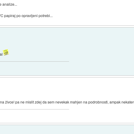
 analize...
 papiraj po opravljeni potrebi...
al
a živce! pa ne mislit zdej da sem nevekak mahjen na podrobnosti, ampak nekatere s