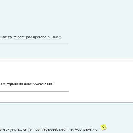
brisat zaj ta post, pac uporaba gl. suck;)
vam, zgleda da imaš preveč časa!
i-sux je prav, ker je mobi tretja oseba ednine, Mobi paket - on.