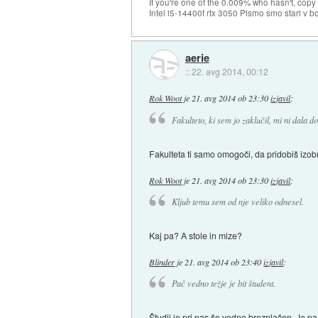
If you're one of the 0.009% who hasn't, copy 
Intel i5-14400f rtx 3050 Pismo smo stari v b
aerie
::
22. avg 2014, 00:12
Rok Woot
je
21. avg 2014 ob 23:30
izjavil
:
Fakulteto, ki sem jo zaklučil, mi ni dala 
Fakulteta ti samo omogoči, da pridobiš izo
Rok Woot
je
21. avg 2014 ob 23:30
izjavil
:
Kljub temu sem od nje veliko odnesel.
Kaj pa? A stole in mize?
Blinder
je
21. avg 2014 ob 23:40
izjavil
:
Pač vedno težje je bit študent.
Študij je pri nas še vedno brezplačen. Je p