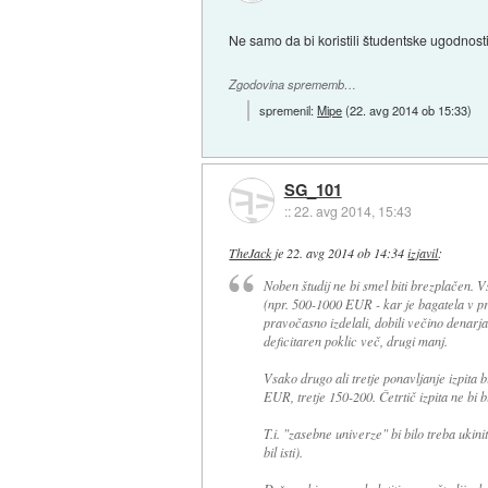
Ne samo da bi koristili študentske ugodnosti
Zgodovina sprememb…
spremenil:
Mipe
(
22. avg 2014 ob 15:33
)
SG_101
::
22. avg 2014, 15:43
TheJack
je
22. avg 2014 ob 14:34
izjavil
:
Noben študij ne bi smel biti brezplačen. 
(npr. 500-1000 EUR - kar je bagatela v prime
pravočasno izdelali, dobili večino denarja p
deficitaren poklic več, drugi manj.
Vsako drugo ali tretje ponavljanje izpita 
EUR, tretje 150-200. Četrtič izpita ne bi 
T.i. "zasebne univerze" bi bilo treba ukini
bil isti).