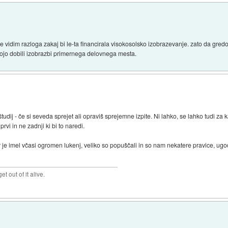
ne vidim razloga zakaj bi le-ta financirala visokosolsko izobrazevanje. zato da gredo p
 bojo dobili izobrazbi primernega delovnega mesta.
tudij - če si seveda sprejet ali opraviš sprejemne izpite. Ni lahko, se lahko tudi za
prvi in ne zadnji ki bi to naredi.
ker je imel včasi ogromen lukenj, veliko so popuščali in so nam nekatere pravice, u
et out of it alive.