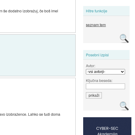
em še dodatno izobražuj, če boš imel
Hitre funkcije
seznam tem
Posebni izpisi
Avtor:
Ključna beseda:
 državo izobražence. Lahko se tudi doma