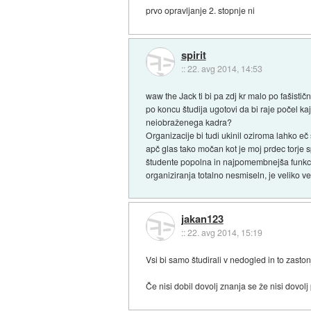
prvo opravljanje 2. stopnje ni
spirit
::
22. avg 2014, 14:53
waw the Jack ti bi pa zdj kr malo po fašisti
po koncu študija ugotovi da bi raje počel ka
neiobraženega kadra?
Organizacije bi tudi ukinil oziroma lahko eč
apč glas tako močan kot je moj prdec torje 
študente popolna in najpomembnejša funkcija 
organiziranja totalno nesmiseln, je veliko ve
jakan123
::
22. avg 2014, 15:19
Vsi bi samo študirali v nedogled in to zaston
Če nisi dobil dovolj znanja se že nisi dovolj 