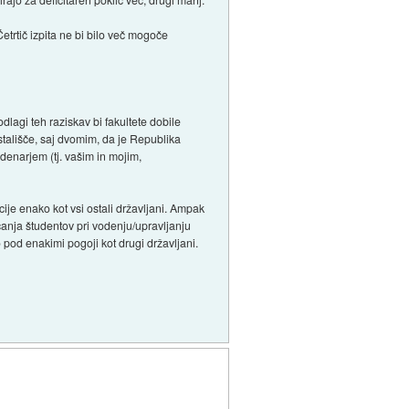
etrtič izpita ne bi bilo več mogoče
dlagi teh raziskav bi fakultete dobile
 stališče, saj dvomim, da je Republika
denarjem (tj. vašim in mojim,
cije enako kot vsi ostali državljani. Ampak
čanja študentov pri vodenju/upravljanju
 pod enakimi pogoji kot drugi državljani.