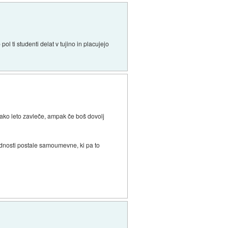
ol ti studenti delat v tujino in placujejo
 kako leto zavleče, ampak če boš dovolj
godnosti postale samoumevne, ki pa to