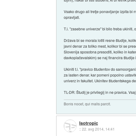
Vsako drugo ali tretje ponavljanje izpita bi 
opravljati.
T.i. "zasebne univerze" bi bilo treba ukiniti, 
Država bi se morala lotiti resne študije, kol
javni denar za toliko mest, kolikor bi se pre
Slovenija sposobna presoditi, koliko in kate
davkoplačevalskim) se naj financira študije in
Ukiniti t.i. "pravico študentov do samoorgan
za lasten denar. kar pomeni popolno ustavit
univerz in fakultet. Ukinitev študentskega d
TL-DR: Študij je privilegij in ne pravica. Vsaj
Bonis nocet, qui malis parcit.
Isotropic
::
22. avg 2014, 14:41