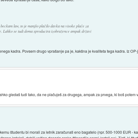
aj beckam law, to je manjšo plačilo davka na visoke plače za
nce. Lahko se tudi doma sproducira izobražence ampak državi
ženega kadra. Povsem drugo vprašanje pa je, kakšna je kvaliteta tega kadra. Iz OP
 Lahko gledaš tudi tako, da ne plačuješ za drugega, ampak za prvega, ki boš potem v
akemu študentu bi morali za letnik zaračunati eno bagatelo (npr. 500-1000 EUR - kar
ravočasno izdelali, dobili večino denarja preko štipendije nazaj (ostali ne). Tisti, ki št