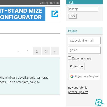
Išči:
Zadnje novice
Prijava
«
1
2
3
»
Zapomni si me
il, mi ni dala dovolj znanja, ter nerad
lačati. Da ne omenjam, da je že
nov uporabnik
pozabili geslo?