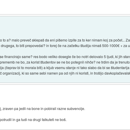
čno to a? malo preveč sklepaš da eni pišemo izpite za to ker nimam koj za počet... Za
j drugega, to biti prepovedal? in torej če na začetku študija nimaš 500-1000€ + za u
 se financirajo same? res bodo veliko dosegle če bo notri delovalo 5 ljudi, ki jih s
sprememb ne bo, za korist študentov se ne bo potegnil nihče? ne trdim da je trenuto
(čeprav bi to morala biti) a kljub vsemu stanje ni tako slabo da bi se študentarija h
č organizacij, ki so same sebi namen pa od njih ni koristi, in trošijo davkoplačevals
j, zraven pa jedli na bone in pobirali razne subvencije.
potrudil in ga tudi na drugi falkuteti ne boš.