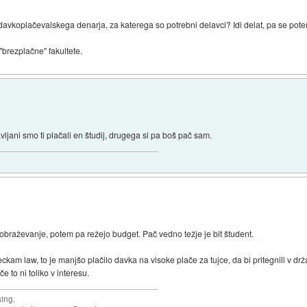
davkoplačevalskega denarja, za katerega so potrebni delavci? Idi delat, pa se pot
"brezplačne" fakultete.
ljani smo ti plačali en študij, drugega si pa boš pač sam.
braževanje, potem pa režejo budget. Pač vedno težje je bit študent.
 beckam law, to je manjšo plačilo davka na visoke plače za tujce, da bi pritegnili v
to ni toliko v interesu.
sing.