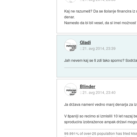
Kaj ne razumeš? Da se šolanje financira iz 
denar.
Namesto da bi bil vesel, da si imel možnost 
Gladi
::
21. avg 2014, 23:39
Jah nevem kaj se ti zdi tako sporno? Sodržav
Blinder
::
21. avg 2014, 23:40
Ja država nameni vedno manj denarja za izo
V španiji so recimo si izmislili 10 let nazaj
sproducira izobražence ampak državi mogoče 
99.991% of over-25 population has tried kis