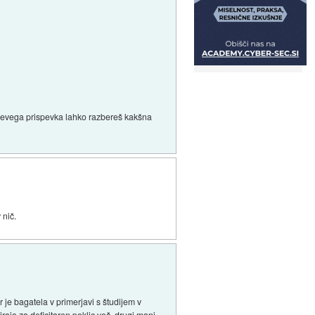
-jevega prispevka lahko razbereš kakšna
 nič.
 je bagatela v primerjavi s študijem v
udirajo za deficitaren poklic več, drugi manj.