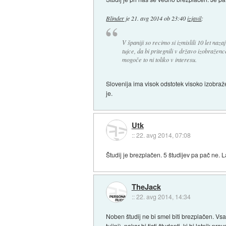
Blinder
je
21. avg 2014 ob 23:40
izjavil
:
V španiji so recimo si izmislili 10 let naz
tujce, da bi pritegnili v državo izobraže
mogoče to ni toliko v interesu.
Slovenija ima visok odstotek visoko izobra
je.
Utk
::
22. avg 2014, 07:08
Študij je brezplačen. 5 študijev pa pač ne.
TheJack
::
22. avg 2014, 14:34
Noben študij ne bi smel biti brezplačen. Vs
tujini), nakar bi tisti študenti, ki bi letnik p