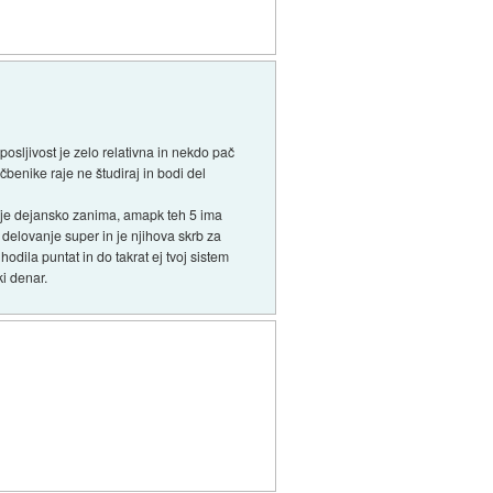
posljivost je zelo relativna in nekdo pač
čbenike raje ne študiraj in bodi del
tanje dejansko zanima, amapk teh 5 ima
 delovanje super in je njihova skrb za
odila puntat in do takrat ej tvoj sistem
ki denar.