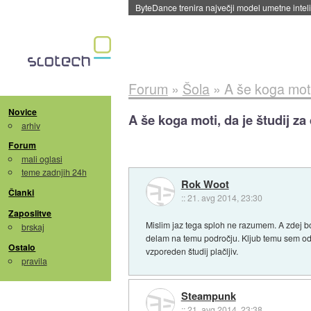
Spletne strani začele streči oglase za agente
Forum
»
Šola
»
A še koga moti,
Novice
A še koga moti, da je študij za
arhiv
Forum
mali oglasi
teme zadnjih 24h
Rok Woot
Članki
::
21. avg 2014, 23:30
Zaposlitve
Mislim jaz tega sploh ne razumem. A zdej bom
brskaj
delam na temu področju. Kljub temu sem od n
Ostalo
vzporeden študij plačljiv.
pravila
Steampunk
::
21. avg 2014, 23:38