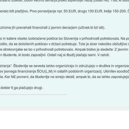
moralo biti plačljivo. Prvo ponavljanje npr. 50 EUR, drugo 100 EUR, tretje 150-200. Č
oziroma jih prenehati financirati z javnim denarjem (učinek bi bil isti).
iko in katere visoko izobražene poklice bo Slovenija v prihodnosti potrebovala. Na po
sodilo, da se določenih poklicev v državi potrebuje. Tole je sicer nekoliko občutljivo
re strokovnjake se bo v prihodnosti potrebovalo. Ampak bistvo je sledeče: Z javnim 
 študente, ki bodo zaposljivi. Ostali naj si študij plačajo sami. V celoti.
iziranja". Študentje se seveda lahko organizirajo in združujejo v društva in organiza
ev javnega financiranja ŠOU(L,M) in ostalih podobnih organizacij. Ukinitev soodlo
ela. Kar NE pomeni, da študentje ne smejo delati, ampak to, da se lahko zaposlujejo
 dokler ti ga plačujejo drugi.