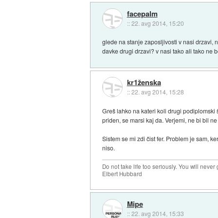
facepalm
::
22. avg 2014, 15:20
glede na stanje zaposljivosti v nasi drzavi, 
davke drugi drzavi? v nasi tako ali tako ne
kr1ženska
::
22. avg 2014, 15:28
Greš lahko na kateri koli drugi podiplomski š
priden, se marsi kaj da. Verjemi, ne bi bil ne 
Sistem se mi zdi čist fer. Problem je sam, 
niso.
Do not take life too seriously. You will never g
Elbert Hubbard
Mipe
::
22. avg 2014, 15:33