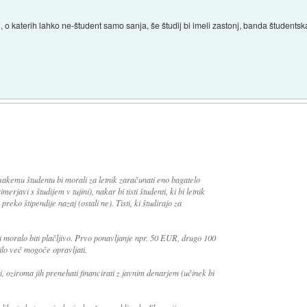
, o katerih lahko ne-študent samo sanja, še študij bi imeli zastonj, banda študentsk
Vsakemu študentu bi morali za letnik zaračunati eno bagatelo
rjavi s študijem v tujini), nakar bi tisti študenti, ki bi letnik
reko štipendije nazaj (ostali ne). Tisti, ki študirajo za
bi moralo biti plačljivo. Prvo ponavljanje npr. 50 EUR, drugo 100
bilo več mogoče opravljati.
ti, oziroma jih prenehati financirati z javnim denarjem (učinek bi