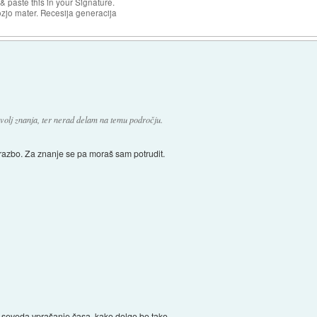
& paste this in your Signature.
ozjo mater. Recesija generacija
dovolj znanja, ter nerad delam na temu področju.
brazbo. Za znanje se pa moraš sam potrudit.
a seveda vprašanje časa, kako dolgo bo tako.