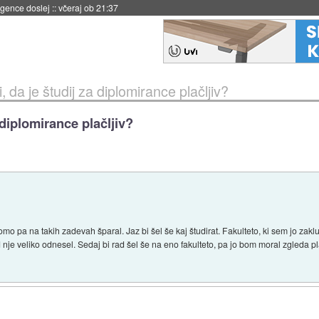
 umetne inteligence
::
včeraj ob 21:23
 da je študij za diplomirance plačljiv?
 diplomirance plačljiv?
o pa na takih zadevah šparal. Jaz bi šel še kaj študirat. Fakulteto, ki sem jo zakluč
je veliko odnesel. Sedaj bi rad šel še na eno fakulteto, pa jo bom moral zgleda p