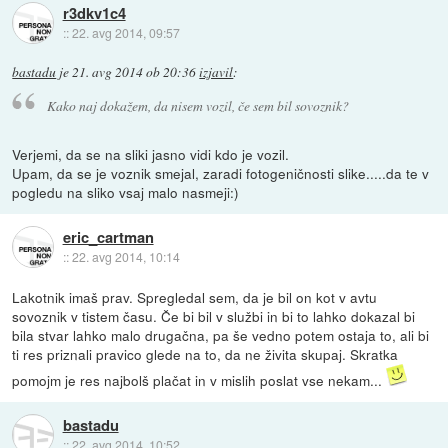
r3dkv1c4
::
22. avg 2014, 09:57
bastadu
je
21. avg 2014 ob 20:36
izjavil
:
Kako naj dokažem, da nisem vozil, če sem bil sovoznik?
Verjemi, da se na sliki jasno vidi kdo je vozil.
Upam, da se je voznik smejal, zaradi fotogeničnosti slike.....da te v
pogledu na sliko vsaj malo nasmeji:)
eric_cartman
::
22. avg 2014, 10:14
Lakotnik imaš prav. Spregledal sem, da je bil on kot v avtu
sovoznik v tistem času. Če bi bil v službi in bi to lahko dokazal bi
bila stvar lahko malo drugačna, pa še vedno potem ostaja to, ali bi
ti res priznali pravico glede na to, da ne živita skupaj. Skratka
pomojm je res najbolš plačat in v mislih poslat vse nekam...
bastadu
::
22. avg 2014, 10:52