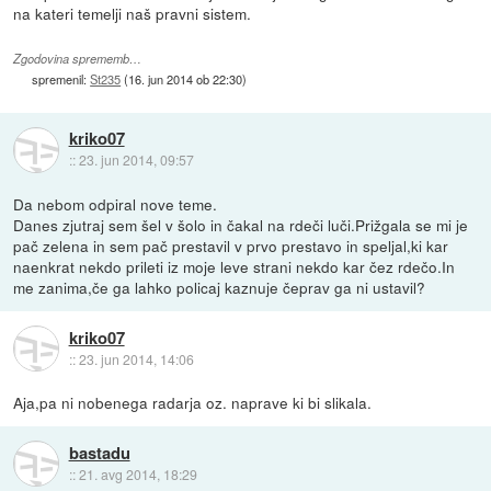
na kateri temelji naš pravni sistem.
Zgodovina sprememb…
spremenil:
St235
(
16. jun 2014 ob 22:30
)
kriko07
::
23. jun 2014, 09:57
Da nebom odpiral nove teme.
Danes zjutraj sem šel v šolo in čakal na rdeči luči.Prižgala se mi je
pač zelena in sem pač prestavil v prvo prestavo in speljal,ki kar
naenkrat nekdo prileti iz moje leve strani nekdo kar čez rdečo.In
me zanima,če ga lahko policaj kaznuje čeprav ga ni ustavil?
kriko07
::
23. jun 2014, 14:06
Aja,pa ni nobenega radarja oz. naprave ki bi slikala.
bastadu
::
21. avg 2014, 18:29