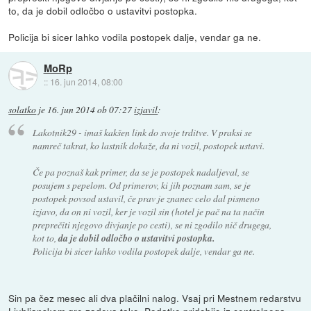
to, da je dobil odločbo o ustavitvi postopka.
Policija bi sicer lahko vodila postopek dalje, vendar ga ne.
MoRp
::
16. jun 2014, 08:00
solatko
je
16. jun 2014 ob 07:27
izjavil
:
Lakotnik29 - imaš kakšen link do svoje trditve. V praksi se
namreč takrat, ko lastnik dokaže, da ni vozil, postopek ustavi.
Če pa poznaš kak primer, da se je postopek nadaljeval, se
posujem s pepelom. Od primerov, ki jih poznam sam, se je
postopek povsod ustavil, če prav je znanec celo dal pismeno
izjavo, da on ni vozil, ker je vozil sin (hotel je pač na ta način
preprečiti njegovo divjanje po cesti), se ni zgodilo nič drugega,
kot to,
da je dobil odločbo o ustavitvi postopka.
Policija bi sicer lahko vodila postopek dalje, vendar ga ne.
Sin pa čez mesec ali dva plačilni nalog. Vsaj pri Mestnem redarstvu