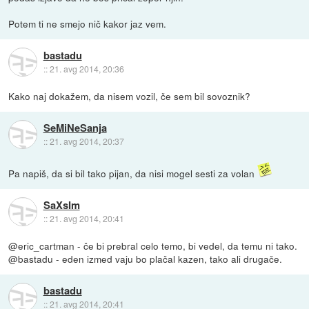
Potem ti ne smejo nič kakor jaz vem.
bastadu
::
21. avg 2014, 20:36
Kako naj dokažem, da nisem vozil, če sem bil sovoznik?
SeMiNeSanja
::
21. avg 2014, 20:37
Pa napiš, da si bil tako pijan, da nisi mogel sesti za volan
SaXsIm
::
21. avg 2014, 20:41
@eric_cartman - če bi prebral celo temo, bi vedel, da temu ni tako.
@bastadu - eden izmed vaju bo plačal kazen, tako ali drugače.
bastadu
::
21. avg 2014, 20:41