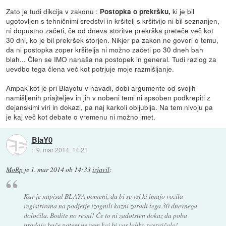
Zato je tudi dikcija v zakonu :
ki je bil
Postopka o prekršku,
ugotovljen s tehničnimi sredstvi in kršitelj s kršitvijo ni bil seznanjen,
ni dopustno začeti, če od dneva storitve prekrška preteče več kot
30 dni, ko je bil prekršek storjen. Nikjer pa zakon ne govori o temu,
da ni postopka zoper kršitelja ni možno začeti po 30 dneh bah
blah... Člen se IMO nanaša na postopek in general. Tudi razlog za
uevdbo tega člena več kot potrjuje moje razmišljanje.
Ampak kot je pri Blayotu v navadi, dobi argumente od svojih
namišljenih priajteljev in jih v nobeni temi ni spsoben podkrepiti z
dejanskimi viri in dokazi, pa naj karkoli obljublja. Na tem nivoju pa
je kaj več kot debate o vremenu ni možno imet.
BlaY0
::
9. mar 2014, 14:21
MoRp
je
1. mar 2014 ob 14:33
izjavil
:
Kar je napisal BLAYA pomeni, da bi se vsi ki imajo vozila
registrirana na podjetje izognili kazni zaradi tega 30 dnevnega
določila. Bodite no resni! Če to ni zadotsten dokaz da poba
prodaja buče potem ne vem kaj bi vas lahko prepričalo!