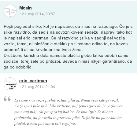
Mcsin
::
21. avg 2014, 20:57
Pojdi pogledat sliko, kot je napisano, da imaš na razpolago. Če je s
slike razvidno, da sediš na sovoznikovem sedežu, napravi tako kot
je napisal eric_cartman. Če ni razvidno (slika v zadnji del vozila
vozila, tema, ali bleščanje stekla) pa ti ostane edino to, da kazen
pobereš ti ali pa krivdo prizna tvoja žena.
Družbeno koristna dela namesto plačila globe lahko odobri samo
sodišče, torej šele po pritožbi. Seveda nimaš nikjer garantirano, da
ga bo odobrilo.
eric_cartman
::
21. avg 2014, 21:04
Ej resno - če voziš prehitro, tudi plačaj. Nima veze kdo je vozil.
Če že imaš pike in bi bilo kritično, naj žena izjavi da je vozila (če
ma manj pik). Ali pa vprašaj babico, če ima izpit, če bi ona
podpisala, da je vozila in prevzela pike. Definitivno pa nekdo bo
plačal. Kazen pač mora biti vzgojna.