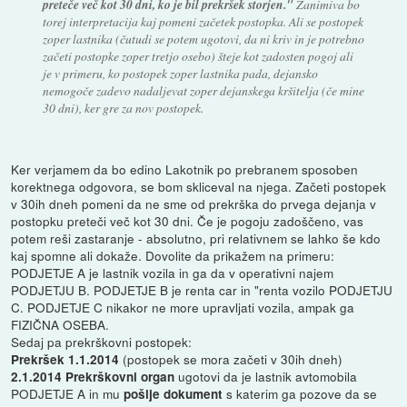
preteče več kot 30 dni, ko je bil prekršek storjen."
Zanimiva bo
torej interpretacija kaj pomeni začetek postopka. Ali se postopek
zoper lastnika (čutudi se potem ugotovi, da ni kriv in je potrebno
začeti postopke zoper tretjo osebo) šteje kot zadosten pogoj ali
je v primeru, ko postopek zoper lastnika pada, dejansko
nemogoče zadevo nadaljevat zoper dejanskega kršitelja (če mine
30 dni), ker gre za nov postopek.
Ker verjamem da bo edino Lakotnik po prebranem sposoben
korektnega odgovora, se bom skliceval na njega. Začeti postopek
v 30ih dneh pomeni da ne sme od prekrška do prvega dejanja v
postopku preteči več kot 30 dni. Če je pogoju zadoščeno, vas
potem reši zastaranje - absolutno, pri relativnem se lahko še kdo
kaj spomne ali dokaže. Dovolite da prikažem na primeru:
PODJETJE A je lastnik vozila in ga da v operativni najem
PODJETJU B. PODJETJE B je renta car in "renta vozilo PODJETJU
C. PODJETJE C nikakor ne more upravljati vozila, ampak ga
FIZIČNA OSEBA.
Sedaj pa prekrškovni postopek:
(postopek se mora začeti v 30ih dneh)
Prekršek 1.1.2014
ugotovi da je lastnik avtomobila
2.1.2014 Prekrškovni organ
PODJETJE A in mu
s katerim ga pozove da se
pošlje dokument