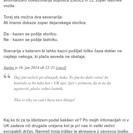
vozila.
Torej sta možna dva secenarija:
Ali imamo dokaze zoper dejanskega storilca:
Da - kazen se pošlje storilcu.
Ne - kazen se pošlje lastniku.
Scenarija v katerem bi lahko kazni pošiljali toliko časa dokler ne
najdejo nekoga, ki plača seveda ne obstaja.
Jupito
je
16. jun 2014 ob 12:21
izjavil
:
Daj jim razloži po alinejah, kako. To jim bo dalo vetra! In
končalo se bo tako kot v UK npr., kjer v primeru, da se ne da
ugotoviti, plača vedno lastnik.
This is why we can't have nice things!
Kaj ko bi za ta idiotizem podal kakšen vir? Po mojih infomacijah ni v
UK zadeva nič drugače urejena kot je pri nas in veliki večini
evropskih držav. Namreč tvoja trditev je skregana z osnovno logiko