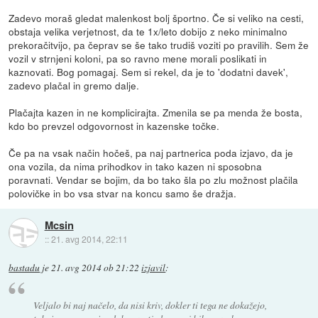
Zadevo moraš gledat malenkost bolj športno. Če si veliko na cesti,
obstaja velika verjetnost, da te 1x/leto dobijo z neko minimalno
prekoračitvijo, pa čeprav se še tako trudiš voziti po pravilih. Sem že
vozil v strnjeni koloni, pa so ravno mene morali poslikati in
kaznovati. Bog pomagaj. Sem si rekel, da je to 'dodatni davek',
zadevo plačal in gremo dalje.
Plačajta kazen in ne komplicirajta. Zmenila se pa menda že bosta,
kdo bo prevzel odgovornost in kazenske točke.
Če pa na vsak način hočeš, pa naj partnerica poda izjavo, da je
ona vozila, da nima prihodkov in tako kazen ni sposobna
poravnati. Vendar se bojim, da bo tako šla po zlu možnost plačila
polovičke in bo vsa stvar na koncu samo še dražja.
Mcsin
::
21. avg 2014, 22:11
bastadu
je
21. avg 2014 ob 21:22
izjavil
:
Veljalo bi naj načelo, da nisi kriv, dokler ti tega ne dokažejo,