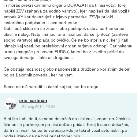
Ti moraš prekrškovnemu organu DOKAZATI da ti nisi vozil. Torej
napiši ZSV (zahteva za sodno varstvo), kjer napišeš da nisi vozil ti
ampak XY kar dokazuješ z izjavo partnerke. ZSVju priloži
lastoročno podpisano izjavo partnerke.
Dobil boš sklep da se zoper tebe postopek ustavi partnerka pa
plačilni nalog. Nato ima tudi ona možnost da se "pritoži" (zahteva
sodno varstvo) ali plača polovičko. Če ne bo storila nič, ker ji itak
nimajo kaj vzeti, bo prekrškovni organ terjatve odstopil Carinskemu
uradu (mogoče po novem FURSu) kateri bo z izvršbo prišel do
svojega denarja - tako ali drugače...
Če obstaja možnost globo nadomestit z družbeno koristnim delom
bo pa Lakotnik povedal, ker ne vem.
Samo ne nič naredit in čakat kaj bo, ker bo drago!
eric_cartman
::
21. avg 2014, 20:34
A ni tko tudi, da ti za sebe dokažeš da nisi vozil, zoper družinskim
članom in partnerjem pa nisi dolžan pričat. Torej ti samo dokažeš,
da ti nisi vozil, ko pa te vprašajo kdo je takrat vozil avtomobil, pa
podaš izjavo da ne boš pričal zoper njih.