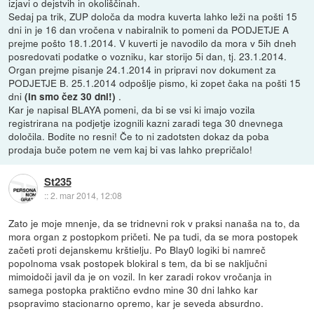
izjavi o dejstvih in okoliščinah.
Sedaj pa trik, ZUP določa da modra kuverta lahko leži na pošti 15
dni in je 16 dan vročena v nabiralnik to pomeni da PODJETJE A
prejme pošto 18.1.2014. V kuverti je navodilo da mora v 5ih dneh
posredovati podatke o vozniku, kar storijo 5i dan, tj. 23.1.2014.
Organ prejme pisanje 24.1.2014 in pripravi nov dokument za
PODJETJE B. 25.1.2014 odpošlje pismo, ki zopet čaka na pošti 15
dni
.
(in smo čez 30 dni!)
Kar je napisal BLAYA pomeni, da bi se vsi ki imajo vozila
registrirana na podjetje izognili kazni zaradi tega 30 dnevnega
določila. Bodite no resni! Če to ni zadotsten dokaz da poba
prodaja buče potem ne vem kaj bi vas lahko prepričalo!
St235
::
2. mar 2014, 12:08
Zato je moje mnenje, da se tridnevni rok v praksi nanaša na to, da
mora organ z postopkom pričeti. Ne pa tudi, da se mora postopek
začeti proti dejanskemu krštielju. Po Blay0 logiki bi namreč
popolnoma vsak postopek blokiral s tem, da bi se naključni
mimoidoči javil da je on vozil. In ker zaradi rokov vročanja in
samega postopka praktično evdno mine 30 dni lahko kar
psopravimo stacionarno opremo, kar je seveda absurdno.