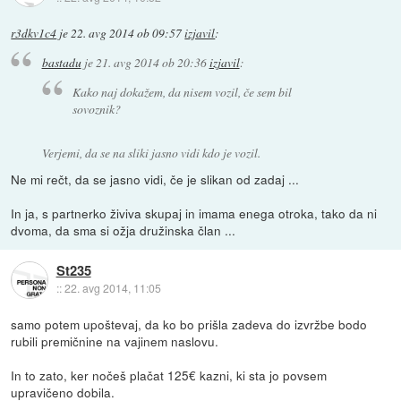
r3dkv1c4
je
22. avg 2014 ob 09:57
izjavil
:
bastadu
je
21. avg 2014 ob 20:36
izjavil
:
Kako naj dokažem, da nisem vozil, če sem bil
sovoznik?
Verjemi, da se na sliki jasno vidi kdo je vozil.
Ne mi rečt, da se jasno vidi, če je slikan od zadaj ...
In ja, s partnerko živiva skupaj in imama enega otroka, tako da ni
dvoma, da sma si ožja družinska član ...
St235
::
22. avg 2014, 11:05
samo potem upoštevaj, da ko bo prišla zadeva do izvržbe bodo
rubili premičnine na vajinem naslovu.
In to zato, ker nočeš plačat 125€ kazni, ki sta jo povsem
upravičeno dobila.