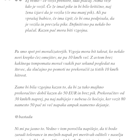
Ej resno - če voziš prehitro, tudi plačaj. Nima veze
kdo je vozil. Če že imaš pike in bi bilo kritično, naj
žena izjavi da je vozila (če ma manj pik). Ali pa
vprašaj babico, če ima izpit, če bi ona podpisala, da
je vozila in prevzela pike. Definitivno pa nekdo bo
plačal. Kazen pač mora biti vzgojna.
Pa smo spet pri moralizatorjih. Vzgoja mora bit takrat, ko nekdo
nori krepko čez omejitev, ne pa 10 km/h več. Z avtom brez
kakšnega tempomata moraš vsakih par sekund pogledat na
števec, da slučajno po pomoti ne prekoračiš za tistih 10 km/h
hitrost.
Zame bi bila vzgojna kazen to, da bi za tako majhno
prekoračitev dobil kazen do 50 EUR in brez pik. Prekoračitev od
30 kmh/h naprej, pa naj nabijejo v nebesa če hočejo, ker vozit 80
namesto 50 pač ni več napaka ampak namerno dejanje.
@bastadu
Ni mi pa jasno to. Vedno v tem poročilu napišejo, da ti bodo
zaradi tolerance in možnih napak pri meritvah odšteli v naselju