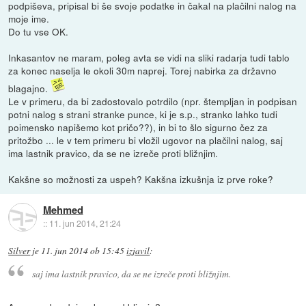
podpiševa, pripisal bi še svoje podatke in čakal na plačilni nalog na
moje ime.
Do tu vse OK.
Inkasantov ne maram, poleg avta se vidi na sliki radarja tudi tablo
za konec naselja le okoli 30m naprej. Torej nabirka za državno
blagajno.
Le v primeru, da bi zadostovalo potrdilo (npr. štempljan in podpisan
potni nalog s strani stranke punce, ki je s.p., stranko lahko tudi
poimensko napišemo kot pričo??), in bi to šlo sigurno čez za
pritožbo ... le v tem primeru bi vložil ugovor na plačilni nalog, saj
ima lastnik pravico, da se ne izreče proti bližnjim.
Kakšne so možnosti za uspeh? Kakšna izkušnja iz prve roke?
Mehmed
::
11. jun 2014, 21:24
Silver
je
11. jun 2014 ob 15:45
izjavil
:
saj ima lastnik pravico, da se ne izreče proti bližnjim.