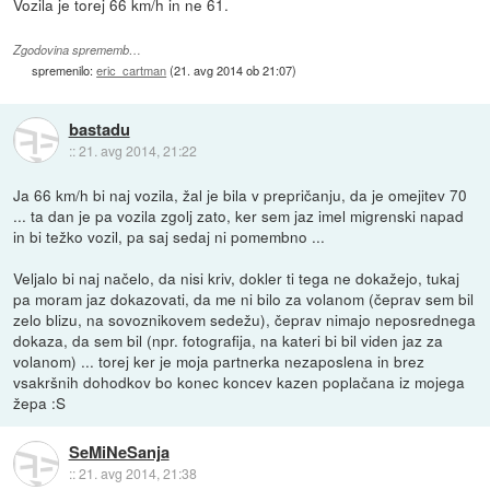
Vozila je torej 66 km/h in ne 61.
Zgodovina sprememb…
spremenilo:
eric_cartman
(
21. avg 2014 ob 21:07
)
bastadu
::
21. avg 2014, 21:22
Ja 66 km/h bi naj vozila, žal je bila v prepričanju, da je omejitev 70
... ta dan je pa vozila zgolj zato, ker sem jaz imel migrenski napad
in bi težko vozil, pa saj sedaj ni pomembno ...
Veljalo bi naj načelo, da nisi kriv, dokler ti tega ne dokažejo, tukaj
pa moram jaz dokazovati, da me ni bilo za volanom (čeprav sem bil
zelo blizu, na sovoznikovem sedežu), čeprav nimajo neposrednega
dokaza, da sem bil (npr. fotografija, na kateri bi bil viden jaz za
volanom) ... torej ker je moja partnerka nezaposlena in brez
vsakršnih dohodkov bo konec koncev kazen poplačana iz mojega
žepa :S
SeMiNeSanja
::
21. avg 2014, 21:38