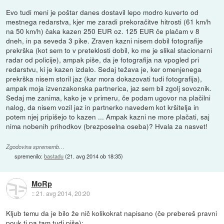
Evo tudi meni je poštar danes dostavil lepo modro kuverto od
mestnega redarstva, kjer me zaradi prekoračitve hitrosti (61 km/h
na 50 km/h) čaka kazen 250 EUR oz. 125 EUR če plačam v 8
dneh, in pa seveda 3 pike. Zraven kazni nisem dobil fotografije
prekrška (kot sem to v preteklosti dobil, ko me je slikal stacionarni
radar od policije), ampak piše, da je fotografija na vpogled pri
redarstvu, ki je kazen izdalo. Sedaj težava je, ker omenjenega
prekrška nisem storil jaz (kar mora dokazovati tudi fotografija),
ampak moja izvenzakonska partnerica, jaz sem bil zgolj sovoznik.
Sedaj me zanima, kako je v primeru, če podam ugovor na plačilni
nalog, da nisem vozil jaz in partnerko navedem kot kršitelja in
potem njej pripišejo to kazen ... Ampak kazni ne more plačati, saj
nima nobenih prihodkov (brezposelna oseba)? Hvala za nasvet!
Zgodovina sprememb…
spremenilo:
bastadu
(
21. avg 2014 ob 18:35
)
MoRp
::
21. avg 2014, 20:20
Kljub temu da je bilo že nič kolikokrat napisano (če prebereš pravni
pouk ti pa tam tudi piše):