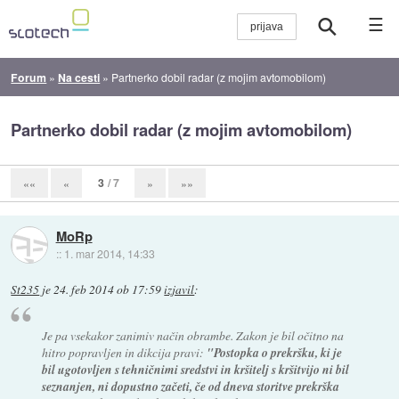
☰
Forum
»
Na cesti
»
Partnerko dobil radar (z mojim avtomobilom)
Partnerko dobil radar (z mojim avtomobilom)
3
/ 7
««
«
»
»»
MoRp
::
1. mar 2014, 14:33
St235
je
24. feb 2014 ob 17:59
izjavil
:
Je pa vsekakor zanimiv način obrambe. Zakon je bil očitno na
hitro popravljen in dikcija pravi:
"Postopka o prekršku, ki je
bil ugotovljen s tehničnimi sredstvi in kršitelj s kršitvijo ni bil
seznanjen, ni dopustno začeti, če od dneva storitve prekrška