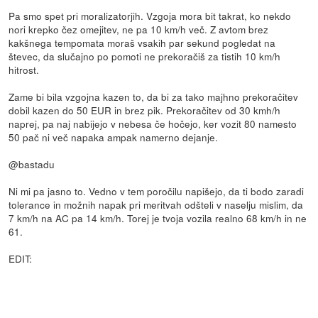
Pa smo spet pri moralizatorjih. Vzgoja mora bit takrat, ko nekdo
nori krepko čez omejitev, ne pa 10 km/h več. Z avtom brez
kakšnega tempomata moraš vsakih par sekund pogledat na
števec, da slučajno po pomoti ne prekoračiš za tistih 10 km/h
hitrost.
Zame bi bila vzgojna kazen to, da bi za tako majhno prekoračitev
dobil kazen do 50 EUR in brez pik. Prekoračitev od 30 kmh/h
naprej, pa naj nabijejo v nebesa če hočejo, ker vozit 80 namesto
50 pač ni več napaka ampak namerno dejanje.
@bastadu
Ni mi pa jasno to. Vedno v tem poročilu napišejo, da ti bodo zaradi
tolerance in možnih napak pri meritvah odšteli v naselju mislim, da
7 km/h na AC pa 14 km/h. Torej je tvoja vozila realno 68 km/h in ne
61.
EDIT: