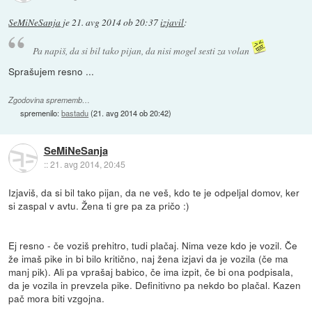
SeMiNeSanja
je
21. avg 2014 ob 20:37
izjavil
:
Pa napiš, da si bil tako pijan, da nisi mogel sesti za volan
Sprašujem resno ...
Zgodovina sprememb…
spremenilo:
bastadu
(
21. avg 2014 ob 20:42
)
SeMiNeSanja
::
21. avg 2014, 20:45
Izjaviš, da si bil tako pijan, da ne veš, kdo te je odpeljal domov, ker
si zaspal v avtu. Žena ti gre pa za pričo :)
Ej resno - če voziš prehitro, tudi plačaj. Nima veze kdo je vozil. Če
že imaš pike in bi bilo kritično, naj žena izjavi da je vozila (če ma
manj pik). Ali pa vprašaj babico, če ima izpit, če bi ona podpisala,
da je vozila in prevzela pike. Definitivno pa nekdo bo plačal. Kazen
pač mora biti vzgojna.