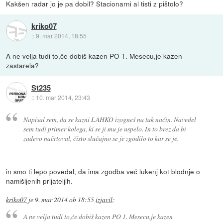
Kakšen radar jo je pa dobil? Stacionarni al tisti z pištolo?
kriko07
::
9. mar 2014, 18:55
A ne velja tudi to,če dobiš kazen PO 1. Mesecu,je kazen
zastarela?
St235
::
10. mar 2014, 23:43
Napisal sem, da se kazni LAHKO izogneš na tak način. Navedel
sem tudi primer kolega, ki se ji mu je uspelo. In to brez da bi
zadevo načrtoval, čisto slučajno se je zgodilo to kar se je.
in smo ti lepo povedal, da ima zgodba več lukenj kot blodnje o
namišljenih prijateljih.
kriko07
je
9. mar 2014 ob 18:55
izjavil
:
A ne velja tudi to,če dobiš kazen PO 1. Mesecu,je kazen