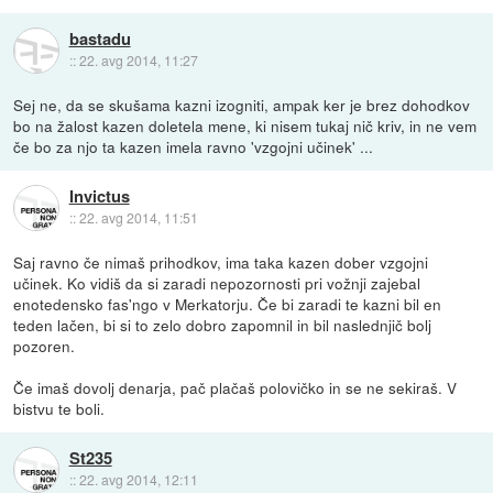
bastadu
::
22. avg 2014, 11:27
Sej ne, da se skušama kazni izogniti, ampak ker je brez dohodkov
bo na žalost kazen doletela mene, ki nisem tukaj nič kriv, in ne vem
če bo za njo ta kazen imela ravno 'vzgojni učinek' ...
Invictus
::
22. avg 2014, 11:51
Saj ravno če nimaš prihodkov, ima taka kazen dober vzgojni
učinek. Ko vidiš da si zaradi nepozornosti pri vožnji zajebal
enotedensko fas'ngo v Merkatorju. Če bi zaradi te kazni bil en
teden lačen, bi si to zelo dobro zapomnil in bil naslednjič bolj
pozoren.
Če imaš dovolj denarja, pač plačaš polovičko in se ne sekiraš. V
bistvu te boli.
St235
::
22. avg 2014, 12:11