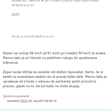
mislim, da 7 km/h na AC pa 14 km/h. Torej je tvoja vozila realno
68 km/h in ne 61.
EDIT:
Vozila je torej 66 km/h in ne 61.
Kazen za vožnjo 66 km/h ali 61 km/h pri omejitvi 50 km/h je enaka.
Ravno tako je pri hitrosti na plačilnem nalogu že upoštevana
toleranca.
Zoper svoje bližnje se seveda nisi dolžan izpovedat. Samo, če si
sedel na sosednjem sedežu bo to precej težko delo. Ravno tako je
vprašanje ali ti bodo v odnosu do partnerke sploh priznali to
pravico, glede na to, da kot kaže ne živita skupaj.
Zgodovina sprememb…
spremenil:
St235
(
22. avg 2014 ob 09:14
)