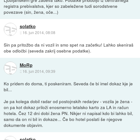
Ljubljanskem gre zadeva tako. Podatke pridobijo iz centralnega
registra prebivalstva, kjer so zabeležene tudi sorodstvene
povezave (sin, žena, oče...)
solatko
::
16. jun 2014, 08:08
Sin pa pritožbo da ni vozil in smo spet na začetku! Lahko skeniraš
obe odločbi (seveda zakrij osebne podatke).
MoRp
::
16. jun 2014, 09:39
Ko pridem do doma, ti poskeniram. Seveda če bi imel dokaz kje je
bil...
Je pa kolega dobil radar od postojnskih redarjev - vozila je žena -
on pa kot dokaz priloži enosmerno letalsko karto za LA in račun
hotela. Čez 12 dni dobi žena PN. Nikjer ni napisal kdo bi lahko bil,
samo da on ni bil in dokaze... Če bo hotel poslati še njegove
dokumente objavim.
solatko