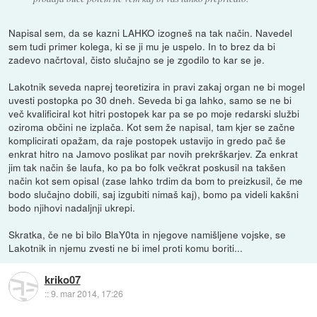
Napisal sem, da se kazni LAHKO izogneš na tak način. Navedel
sem tudi primer kolega, ki se ji mu je uspelo. In to brez da bi
zadevo načrtoval, čisto slučajno se je zgodilo to kar se je.
Lakotnik seveda naprej teoretizira in pravi zakaj organ ne bi mogel
uvesti postopka po 30 dneh. Seveda bi ga lahko, samo se ne bi
več kvalificiral kot hitri postopek kar pa se po moje redarski službi
oziroma občini ne izplača. Kot sem že napisal, tam kjer se začne
komplicirati opažam, da raje postopek ustavijo in gredo pač še
enkrat hitro na Jamovo poslikat par novih prekrškarjev. Za enkrat
jim tak način še laufa, ko pa bo folk večkrat poskusil na takšen
način kot sem opisal (zase lahko trdim da bom to preizkusil, če me
bodo slučajno dobili, saj izgubiti nimaš kaj), bomo pa videli kakšni
bodo njihovi nadaljnji ukrepi.
Skratka, če ne bi bilo BlaY0ta in njegove namišljene vojske, se
Lakotnik in njemu zvesti ne bi imel proti komu boriti...
kriko07
::
9. mar 2014, 17:26