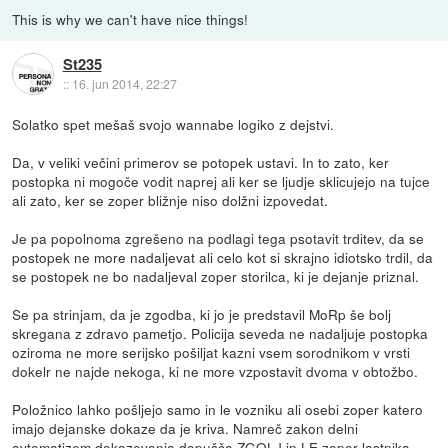
This is why we can't have nice things!
St235
::
16. jun 2014, 22:27
Solatko spet mešaš svojo wannabe logiko z dejstvi.
Da, v veliki večini primerov se potopek ustavi. In to zato, ker
postopka ni mogoče vodit naprej ali ker se ljudje sklicujejo na tujce
ali zato, ker se zoper bližnje niso dolžni izpovedat.
Je pa popolnoma zgrešeno na podlagi tega psotavit trditev, da se
postopek ne more nadaljevat ali celo kot si skrajno idiotsko trdil, da
se postopek ne bo nadaljeval zoper storilca, ki je dejanje priznal.
Se pa strinjam, da je zgodba, ki jo je predstavil MoRp še bolj
skregana z zdravo pametjo. Policija seveda ne nadaljuje postopka
oziroma ne more serijsko pošiljat kazni vsem sorodnikom v vrsti
dokelr ne najde nekoga, ki ne more vzpostavit dvoma v obtožbo.
Položnico lahko pošljejo samo in le vozniku ali osebi zoper katero
imajo dejanske dokaze da je kriva. Namreč zakon delni
avtomatizem dokazovanja dopušča ZGOLJ in LE zoper lastnika