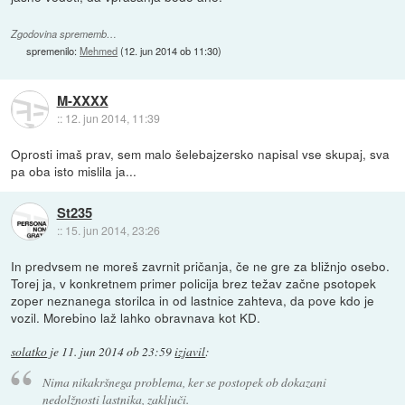
Zgodovina sprememb…
spremenilo:
Mehmed
(
12. jun 2014 ob 11:30
)
M-XXXX
::
12. jun 2014, 11:39
Oprosti imaš prav, sem malo šelebajzersko napisal vse skupaj, sva
pa oba isto mislila ja...
St235
::
15. jun 2014, 23:26
In predvsem ne moreš zavrnit pričanja, če ne gre za bližnjo osebo.
Torej ja, v konkretnem primer policija brez težav začne psotopek
zoper neznanega storilca in od lastnice zahteva, da pove kdo je
vozil. Morebino laž lahko obravnava kot KD.
solatko
je
11. jun 2014 ob 23:59
izjavil
:
Nima nikakršnega problema, ker se postopek ob dokazani
nedolžnosti lastnika, zaključi.