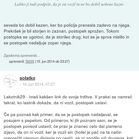
Lahko ji tudi podpiše, da je on vozil in ne bo dobil nobene kazni.
seveda bo dobil kazen, ker bo policija prenesla zadevo na njega.
Prekršek je bil storjen in zaznan, postopek sprožen. Tokom
postopka se ugotovi, da je storilec drug, kot se je sprva mislilo in
se postopek nadaljuje zoper njega.
Zgodovina sprememb…
spremenil:
St235
(
15. jun 2014 ob 23:27
)
solatko
::
16. jun 2014, 07:27
Lakotnik29 - imaš kakšen link do svoje trditve. V praksi se namreč
takrat, ko lastnik dokaže, da ni vozil, postopek ustavi.
Če pa poznaš kak primer, da se je postopek nadaljeval, se
posujem s pepelom. Od primerov, ki jih poznam sam, se je
postopek povsod ustavil, če prav je znanec celo dal pismeno
izjavo, da on ni vozil, ker je vozil sin (hotel je pač na ta način
preprečiti njegovo divjanje po cesti), se ni zgodilo nič drugega, kot