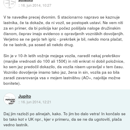
::
16. jun 2014, 10:27
V te navedke precej dvomim. S stacionarno napravo se kaznuje
lastnika, če ta dokaže, da ni vozil, se postopek ustavi. Ne vem niti
za en primer, da bi policija kar počez pošiljala naloge družinskim
članom, čeprav imajo evidenco o opravljenih vozniških dovoljenjih.
Verjetno se ne gerjo teh igric - prekršek je bil, nekdo mora plačat,
če ne lastnik, pa sosed ali nekdo drug.
Sin je v 10-ih letih vožnje mojega vozila, naredil nekaj prekrškov
(manjše vrednosti do 100 ali 150€) in niti enkrat ni dobil položnice,
ko sem jaz predočil dokazilo, da vozila nisem upravljal v tem času.
Voznišo dovoljenje imamo tako jaz, žena in sin, vozila pa so bila
zaradi zavarovanja vsa v mojem lastništvu (AO+, najvišje možne
bonitete).
Jupito
::
16. jun 2014, 12:21
Daj jim razloži po alinejah, kako. To jim bo dalo vetra! In končalo se
bo tako kot v UK npr., kjer v primeru, da se ne da ugotoviti, plača
vedno lastnik.