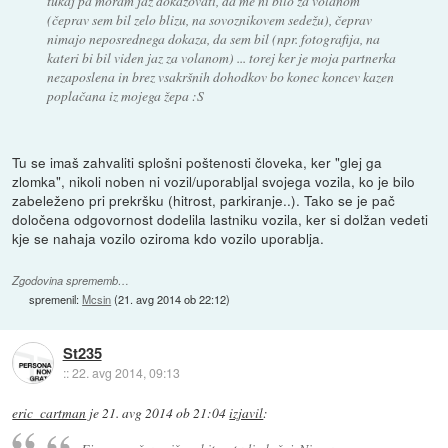
tukaj pa moram jaz dokazovati, da me ni bilo za volanom
(čeprav sem bil zelo blizu, na sovoznikovem sedežu), čeprav
nimajo neposrednega dokaza, da sem bil (npr. fotografija, na
kateri bi bil viden jaz za volanom) ... torej ker je moja partnerka
nezaposlena in brez vsakršnih dohodkov bo konec koncev kazen
poplačana iz mojega žepa :S
Tu se imaš zahvaliti splošni poštenosti človeka, ker "glej ga
zlomka", nikoli noben ni vozil/uporabljal svojega vozila, ko je bilo
zabeleženo pri prekršku (hitrost, parkiranje..). Tako se je pač
določena odgovornost dodelila lastniku vozila, ker si dolžan vedeti
kje se nahaja vozilo oziroma kdo vozilo uporablja.
Zgodovina sprememb…
spremenil:
Mcsin
(
21. avg 2014 ob 22:12
)
St235
::
22. avg 2014, 09:13
eric_cartman
je
21. avg 2014 ob 21:04
izjavil
: