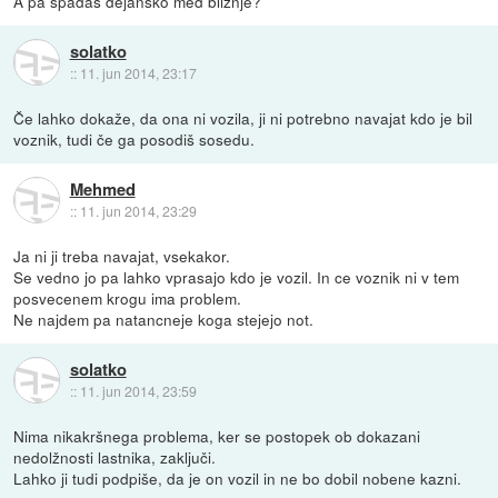
A pa spadas dejansko med bliznje?
solatko
::
11. jun 2014, 23:17
Če lahko dokaže, da ona ni vozila, ji ni potrebno navajat kdo je bil
voznik, tudi če ga posodiš sosedu.
Mehmed
::
11. jun 2014, 23:29
Ja ni ji treba navajat, vsekakor.
Se vedno jo pa lahko vprasajo kdo je vozil. In ce voznik ni v tem
posvecenem krogu ima problem.
Ne najdem pa natancneje koga stejejo not.
solatko
::
11. jun 2014, 23:59
Nima nikakršnega problema, ker se postopek ob dokazani
nedolžnosti lastnika, zaključi.
Lahko ji tudi podpiše, da je on vozil in ne bo dobil nobene kazni.