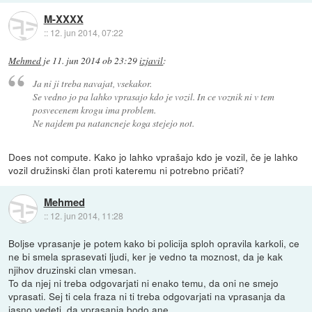
M-XXXX
::
12. jun 2014, 07:22
Mehmed
je
11. jun 2014 ob 23:29
izjavil
:
Ja ni ji treba navajat, vsekakor.
Se vedno jo pa lahko vprasajo kdo je vozil. In ce voznik ni v tem
posvecenem krogu ima problem.
Ne najdem pa natancneje koga stejejo not.
Does not compute. Kako jo lahko vprašajo kdo je vozil, če je lahko
vozil družinski član proti kateremu ni potrebno pričati?
Mehmed
::
12. jun 2014, 11:28
Boljse vprasanje je potem kako bi policija sploh opravila karkoli, ce
ne bi smela sprasevati ljudi, ker je vedno ta moznost, da je kak
njihov druzinski clan vmesan.
To da njej ni treba odgovarjati ni enako temu, da oni ne smejo
vprasati. Sej ti cela fraza ni ti treba odgovarjati na vprasanja da
jasno vedeti, da vprasanja bodo ane.