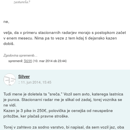
zastarela?
ne,
velja, da v primeru stacionarnih radarjev morajo s postopkom začet
v enem mesecu. Nima pa to veze z tem kdaj ti dejansko kazen
dobiš.
Zgodovina sprememb…
spremenil:
St235
(
10. mar 2014 ob 23:44
)
Silver
::
11. jun 2014, 15:45
Tudi mene je doletela ta "sreča." Vozil sem avto, katerega lastnica
je punca. Stacionarni radar me je slikal od zadaj, torej voznika se
ne vidi.
Kazen je 3 pike in 250€, polovička je cenejša od neuspešne
pritožbe, ker plačaš pravne stroške.
Torej v zahtevo za sodno varstvo, bi napisal, da sem vozil jaz, oba