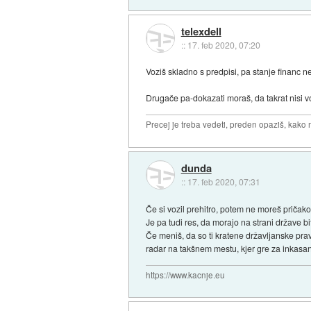
telexdell
::
17. feb 2020, 07:20
Voziš skladno s predpisi, pa stanje financ ne
Drugače pa-dokazati moraš, da takrat nisi vozi
Precej je treba vedeti, preden opaziš, kako 
dunda
::
17. feb 2020, 07:31
Če si vozil prehitro, potem ne moreš pričako
Je pa tudi res, da morajo na strani države bit
Če meniš, da so ti kratene državljanske pravic
radar na takšnem mestu, kjer gre za inkasan
https://www.kacnje.eu