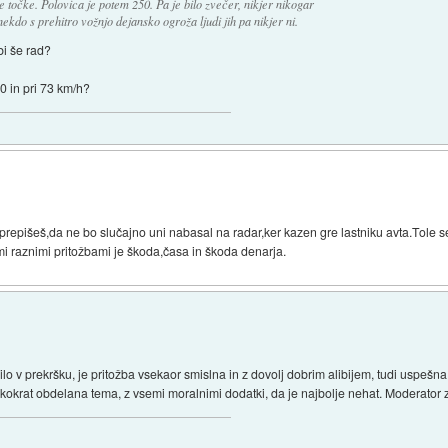
ke točke. Polovica je potem 250. Pa je bilo zvečer, nikjer nikogar
ekdo s prehitro vožnjo dejansko ogroža ljudi jih pa nikjer ni.
 bi še rad?
50 in pri 73 km/h?
 prepišeš,da ne bo slučajno uni nabasal na radar,ker kazen gre lastniku avta.Tole s
mi raznimi pritožbami je škoda,časa in škoda denarja.
 vozilo v prekršku, je pritožba vsekaor smislna in z dovolj dobrim alibijem, tudi uspe
 tolikokrat obdelana tema, z vsemi moralnimi dodatki, da je najbolje nehat. Moderator