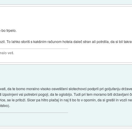
 bo trpelo.
l. To lahko storiš s kakšnim računom hotela daleč stran ali potrdila, da si bil takrat v
malo veš.
vati, da te bomo moralno visoko osveščeni slotechovci podprli pri goljufanju države
i izpolnjeni vsi potrebni pogoji, da te oglobijo. Tudi pri tem moramo biti državljani č
e, se le pritoži. Sicer pa hitro plačaj in naj ti bo to v opomin, da si grešil in vozil n
tstvo).