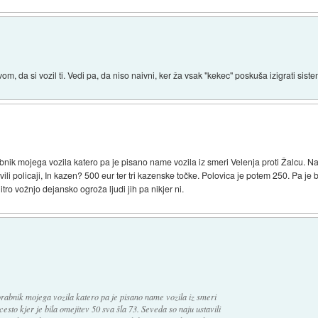
m, da si vozil ti. Vedi pa, da niso naivni, ker ža vsak "kekec" poskuša izigrati siste
nik mojega vozila katero pa je pisano name vozila iz smeri Velenja proti Žalcu. Na c
li policaji, In kazen? 500 eur ter tri kazenske točke. Polovica je potem 250. Pa je b
tro vožnjo dejansko ogroža ljudi jih pa nikjer ni.
rabnik mojega vozila katero pa je pisano name vozila iz smeri
cesto kjer je bila omejitev 50 sva šla 73. Seveda so naju ustavili