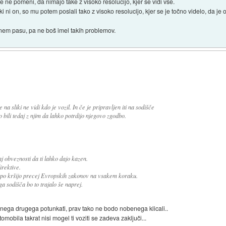
i, še ne pomeni, da nimajo take z visoko resolucijo, kjer se vidi vse.
iki ni on, so mu potem poslali tako z visoko resolucijo, kjer se je točno videlo, da je o
snem pasu, pa ne boš imel takih problemov.
 na sliki ne vidi kdo je vozil. In če je pripravljen iti na sodišče
 so bili tedaj z njim da lahko potrdijo njegovo zgodbo.
j obveznosti da ti lahko dajo kazen.
rektive.
epo kršijo precej Evropskih zakonov na vsakem koraku.
sodišča bo to trajalo še naprej.
enega drugega potunkati, prav tako ne bodo nobenega klicali..
omobila takrat nisi mogel ti voziti se zadeva zaključi...