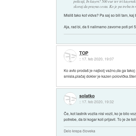
policaji, In kazen? 500 eur ter tri kazens
skoraj da prazna cesta. Ko je pa treba in n
Misliš tako kot vidva? Pa saj so bili tam, kaj
Aja, rad bi, da ti nalimamo zavorne poti pri 
TOP
::
17. feb 2020, 19:07
Ko avto prodaš je najbolj važno,da ga takoj
smisla,plačaj dokler je kazen polovička.Ste
solatko
::
17. feb 2020, 19:32
Če, kot lastnik vozila nisi vozil, ko je bilo
potrebe, da bi kogar koli prijavil. To je že
Delo krepa človeka