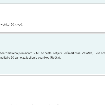
je več kot 50% več.
ede z malo boljšim avtom. V MB so ceste, kot je v LJ Šmartinska, Zaloška,... vse ome
mejitvijo 50 samo za lupljenje voznikov (Roška).