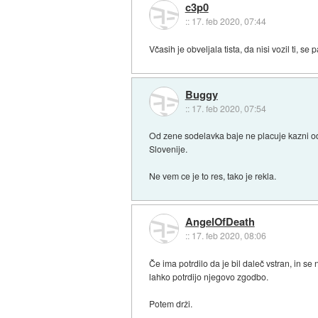
c3p0
::
17. feb 2020, 07:44
Včasih je obveljala tista, da nisi vozil ti, s
Buggy
::
17. feb 2020, 07:54
Od zene sodelavka baje ne placuje kazni od 
Slovenije.
Ne vem ce je to res, tako je rekla.
AngelOfDeath
::
17. feb 2020, 08:06
Če ima potrdilo da je bil daleč vstran, in se na
lahko potrdijo njegovo zgodbo.
Potem drži.