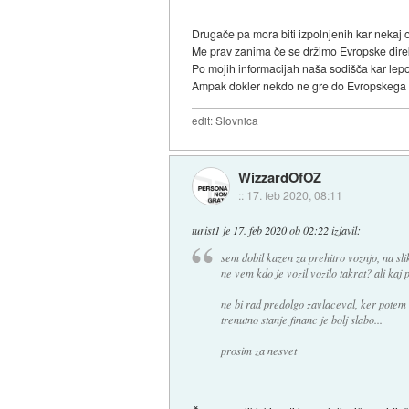
Drugače pa mora biti izpolnjenih kar nekaj 
Me prav zanima če se držimo Evropske direk
Po mojih informacijah naša sodišča kar lep
Ampak dokler nekdo ne gre do Evropskega so
edit: Slovnica
WizzardOfOZ
::
17. feb 2020, 08:11
turist1
je
17. feb 2020 ob 02:22
izjavil
:
sem dobil kazen za prehitro voznjo, na slik
ne vem kdo je vozil vozilo takrat? ali ka
ne bi rad predolgo zavlaceval, ker potem m
trenutno stanje financ je bolj slabo...
prosim za nesvet