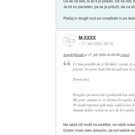
Če se na sliki, ki so ti jo poslali, nič ne vid
Je bil en pameten, pa se je pritožil, da na sl
Plačaj in drugič vozi po omejitvah in po de
M-XXXX
::
17. feb 2020, 08:19
AngelOfDeath
je
17. feb 2020 ob 08:06
izjavil
:
Če ima potrdilo da je bil daleč vstran, in se
pričati. Verjetno bodo klicali tudi tiste ki
Potem drži.
Drugače pa mora biti izpolnjenih kar neka
Me prav zanima če se držimo Evropske di
Po mojih informacijah naša sodišča kar l
Ampak dokler nekdo ne gre do Evropskega 
Ne rabiš nič hodit na sodišče, ne rabiš nob
Dokler imaš neko dokazilo, da kot lastnik avt