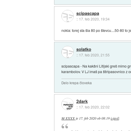
scipascapa
::
17. feb 2020, 19:34
nokia: torej sta šla 80 po števcu....50-80 to 
solatko
::
17. feb 2020, 21:55
scipascapa - Na kakšni Litijski greš mimo gr
karambolov. V LJ imaš pa štiripasovnico z o
Delo krepa človeka
2dark
::
17. feb 2020, 22:02
M-XXXX
je
17. feb 2020 ob 08:19
izjavil
: