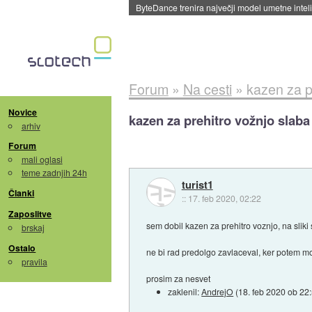
ByteDance trenira največji model umetne intel
Forum
»
Na cesti
»
kazen za pr
Novice
kazen za prehitro vožnjo slaba 
arhiv
Forum
mali oglasi
teme zadnjih 24h
turist1
Članki
::
17. feb 2020, 02:22
Zaposlitve
sem dobil kazen za prehitro voznjo, na sliki 
brskaj
Ostalo
ne bi rad predolgo zavlaceval, ker potem mora
pravila
prosim za nesvet
zaklenil:
AndrejO
(
18. feb 2020 ob 22