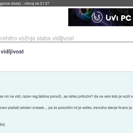
igence doslej
::
včeraj ob 21:37
ehitro vožnjo slaba vidljivost
vidljivost
se nic ne vidi, razen reg.tablice ponoči...se lahko pritozim? da ne vem kdo je vozil 
m plačati celoten znesek.... pa že polovični mi je veliko, trenutno stanje financ je b
:54
)