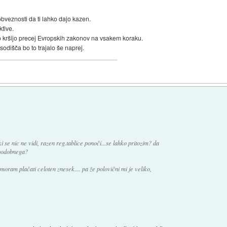
obveznosti da ti lahko dajo kazen.
tive.
o kršijo precej Evropskih zakonov na vsakem koraku.
dišča bo to trajalo še naprej.
i se nic ne vidi, razen reg.tablice ponoči...se lahko pritozim? da
j podobnega?
oram plačati celoten znesek.... pa že polovični mi je veliko,