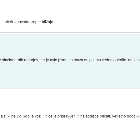
e pa nočeš izpovedat zoper bližnje.
stacionarnih radarjev, ker je avto pisan na moza on pa ima vedno potrdilo, da je bi
 sliki ne vidi kdo je vozil. In če je pripravljen iti na sodišče pričati. Verjetno bodo klic