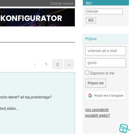
Išči:
Zadnje novice
Prijava
«
1
2
»
Zapomni si me
vozilo takrat? ali kaj podobnega?
olj slabo...
nov uporabnik
pozabili geslo?