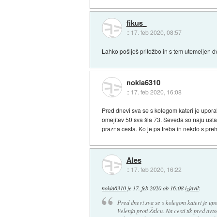
fikus_
::
17. feb 2020, 08:57
Lahko pošlješ pritožbo in s tem utemeljen dvo
nokia6310
::
17. feb 2020, 16:08
Pred dnevi sva se s kolegom kateri je uporab
omejitev 50 sva šla 73. Seveda so naju ustavi
prazna cesta. Ko je pa treba in nekdo s prehi
Ales
::
17. feb 2020, 16:22
nokia6310
je
17. feb 2020 ob 16:08
izjavil
:
Pred dnevi sva se s kolegom kateri je upo
Velenja proti Žalcu. Na cesti tik pred avto