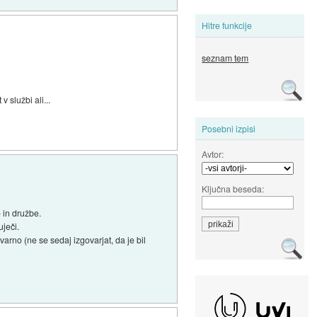
Hitre funkcije
seznam tem
 službi ali...
Posebni izpisi
Avtor:
Ključna beseda:
 in družbe.
uječi.
evarno (ne se sedaj izgovarjat, da je bil