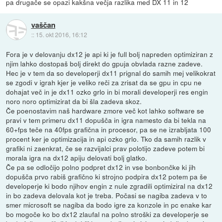
pa drugače se opazi kakšna večja razlika med DX 11 in 12
vaščan
::
15. okt 2016, 16:12
Fora je v delovanju dx12 je api ki je full bolj napreden optimiziran z
njim lahko dostopaš bolj direkt do gpuja obvlada razne zadeve.
Hec je v tem da so developerji dx11 prignal do samih mej velikokrat
se zgodi v igrah kjer je veliko reči za zrisat da se gpu in cpu ne
dohajat več in je dx11 ozko grlo in bi morali developerji res engin
noro noro optimizirat da bi šla zadeva skoz.
Če poenostavim naš hardware zmore več kot lahko software se
pravi v tem primeru dx11 dopušča in igra namesto da bi tekla na
60+fps teče na 40fps grafična in procesor, pa se ne izrabljata 100
procent ker je optimizacija in api ozko grlo. Tko da samih razlik v
grafiki ni zaenkrat, če se razvijalci prav polotijo zadeve potem bi
morala igra na dx12 apiju delovati bolj glatko.
Če pa se odločijo polno podpret dx12 in vse bonbončke ki jih
dopušča prvo rabiš grafično ki strojno podpira dx12 potem pa še
developerje ki bodo njihov engin z nule zgradili optimiziral na dx12
in bo zadeva delovala kot je treba. Počasi se nagiba zadeva v to
smer microsoft se nagiba da bodo igre za konzole in pc enake kar
bo mogoče ko bo dx12 zlaufal na polno stroški za developerje se