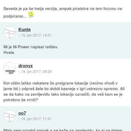
Seveda je pa še tretja verzija, ampak piratstva na tem forumu ne
podpiramo...
Kunte
::
15. jan 2017, 14:51
Mi je M-Power napisal rešitev.
Hvala.
dronyx
::
19. jan 2017, 08:29
Kot vidim lahko nekatere že preigrane lokacije (recimo vhodi v
jame itd.) odpreš šele ko dobiš kasneje v igri ustrezno opremo. Ali
se da kako na zemljevidu tako lokacijo označiti, da veš kam se je
potrebno še vrniti?
oo7
::
19. jan 2017, 11:31
Malo sem pozabil ampak a ne kaže na zemlevidu, ko si na tistem