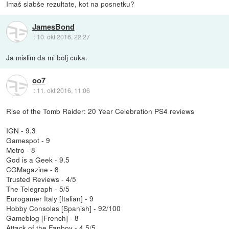
Imaš slabše rezultate, kot na posnetku?
JamesBond
::
10. okt 2016, 22:27
Ja mislim da mi bolj cuka.
oo7
::
11. okt 2016, 11:06
Rise of the Tomb Raider: 20 Year Celebration PS4 reviews
IGN - 9.3
Gamespot - 9
Metro - 8
God is a Geek - 9.5
CGMagazine - 8
Trusted Reviews - 4/5
The Telegraph - 5/5
Eurogamer Italy [Italian] - 9
Hobby Consolas [Spanish] - 92/100
Gameblog [French] - 8
Attack of the Fanboy - 4.5/5