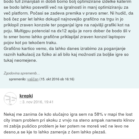
bodo full zmanjšali in dobili bomo bolj optimizirane izdelke katerim
se bodo lahko posvetili več na igralnosti in manj optimiziranju za
več platform. Počasi se zadeva premika v pravo smer. Ni hudič, da
boš čez par let lahko dokupil najnovejšo grafično na trgu in jo
priklopil zraven konzole ter poganjal igre na najvišji grafiki kot na
pcju. Multigpu potencial na dx12 apiju je noro dober če bodo šli v
to smer bomo lahko grafične priklapljal zraven konzol laptopov
pcjov kot po tekočem traku.
Grafično kartico vemo, da lahko danes izrabimo za poganjanje
raznih kalkulacij za fiziko ai ali bilo kaj možnosti za boljše igre so
tukaj neomejene.
Zgodovina sprememb…
spremenilo:
vaščan
(
15. okt 2016 ob 16:16
)
krepki
::
3. nov 2016, 19:41
Nekaj me zanima če kdo slučajno igra sem na 58% v mapi the lost
city imam problem pri skoku z vrvjo na steno ampak namesto klinov
mi zabija pušćico problem je ker potem ne moreš več ne levo ne
desno,a se kje to lahko zamenja z čem lahko plezaš.