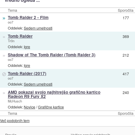
Vredno ogleda ...
Tema
Sporočila
»
Tomb Raider 2 - Film
177
oo7
Oddelek:
Sedem umetnosti
»
Tomb Raider
369
Tr0n
Oddelek:
Igre
»
Shadow of The Tomb Raider (Tomb Raider 3)
212
oo7
Oddelek:
Igre
⊘
Tomb Raider (2017)
417
oo7
Oddelek:
Sedem umetnosti
»
AMD pokazal svojo najhitrejšo grafično kartico
240
Radeon R9 Fury X2
McHusch
Oddelek:
Novice
/
Grafične kartice
Tema
Sporočila
Več podobnih tem
Pravila
Večina pravic pridržanih