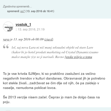
Zgodovina sprememb…
spremenil:
oo7
(
13. sep 2016 ob 16:41
)
vostok_1
::
13. sep 2016, 21:19
yayo
je
13. sep 2016 ob 00:09
izjavil
:
lol, saj nova Lara ni nič manj seksualni objekt od stare Lare
(kakor bi jo hotel prodati marketing od Crystal Dynamics)samo
malce manjše zize so ji narisali. Ravno
ženske pišejo o temu
To je vse krivda SJWjev, ki so praktično zasluženi za večino
negativnih trendov v kulturi dandanes. Obravnavat jih je potrebno
kot stekle živali...zadrževat se čim dlje od njih, če pa zaidejo v
naselje, nemudoma poklicat lovca.
Še 2013 verzije nisem začel. Čeprav jo mam že dolgo časa na
pcju.