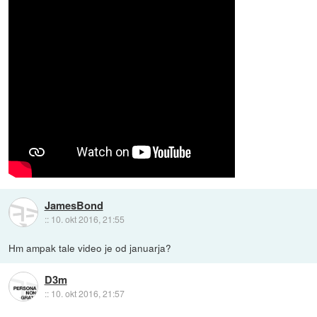
JamesBond
::
10. okt 2016, 21:55
Hm ampak tale video je od januarja?
D3m
::
10. okt 2016, 21:57