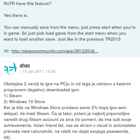
RoTR have this feature?
Yes there is.
You can manually save from the menu, just press start when you're
in game. So just pick load game from the start menu when you
want to load another save. Just like in the previous TR2013
Vir:
http://steamcommunity.com/app/391220/di...
ahac
::
15. jan 2017, 14:39
Obstajata 2 verziji te igre na PCju in od tega je odvisno s katerim
programom (legalno) downloadaš igro:
1) Steam
2) Windows 10 Store
Ker je bilo na Windows Store prodano samo 2% kopij igre sem
sklepal, da imaš Steam. Če je tako, potem ja najbolj priporočljivo
naredit drug Steam account za sina (to pomeni, da ima tudi svoje
achievemente, ločen friend list, vse se shrani v cloud in avtomatsko
prenaša med računalniki, ne rabiš mu dajat svojega passworda,
itd).