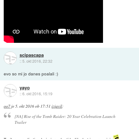
scipascapa
::
5. okt 2016, 22:32
evo so mi jo danes poalali :)
yayo
::
6. okt 2016, 15:19
oo7
je
5. okt 2016 ob 17:51
izjavil
:
[NA] Rise of the Tomb Raider: 20 Year Celebration Launch
Trailer