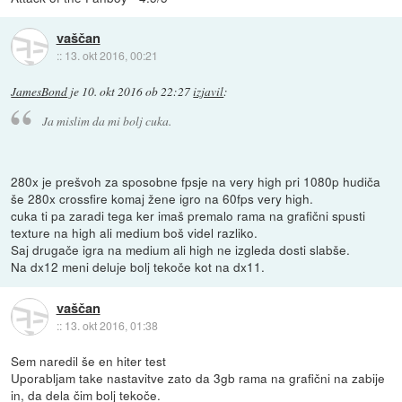
vaščan
::
13. okt 2016, 00:21
JamesBond
je
10. okt 2016 ob 22:27
izjavil
:
Ja mislim da mi bolj cuka.
280x je prešvoh za sposobne fpsje na very high pri 1080p hudiča
še 280x crossfire komaj žene igro na 60fps very high.
cuka ti pa zaradi tega ker imaš premalo rama na grafični spusti
texture na high ali medium boš videl razliko.
Saj drugače igra na medium ali high ne izgleda dosti slabše.
Na dx12 meni deluje bolj tekoče kot na dx11.
vaščan
::
13. okt 2016, 01:38
Sem naredil še en hiter test
Uporabljam take nastavitve zato da 3gb rama na grafični na zabije
in, da dela čim bolj tekoče.