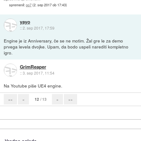
spremenil:
oo7
(
2. sep 2017 ob 17:43
)
yayo
::
2. sep 2017, 17:59
Engine je iz Anniversary, če se ne motim. Žal gre le za demo
prvega levela dvojke. Upam, da bodo uspeli narediti kompletno
igro.
GrimReaper
::
3. sep 2017, 11:54
Na Youtube piše UE4 engine.
12
/ 13
««
«
»
»»