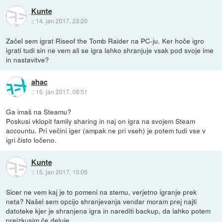
Kunte
::
14. jan 2017, 23:20
Začel sem igrat Riseof the Tomb Raider na PC-ju. Ker hoče igro
igrati tudi sin ne vem ali se igra lahko shranjuje vsak pod svoje ime
in nastavitve?
ahac
::
15. jan 2017, 08:51
Ga imaš na Steamu?
Poskusi vklopit family sharing in naj on igra na svojem Steam
accountu. Pri večini iger (ampak ne pri vseh) je potem tudi vse v
igri čisto ločeno.
Kunte
::
15. jan 2017, 10:05
Sicer ne vem kaj je to pomeni na stemu, verjetno igranje prek
neta? Našel sem opcijo shranjevanja vendar moram prej najti
datoteke kjer je shranjena igra in narediti backup, da lahko potem
preizkusim če deluje