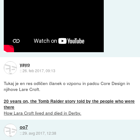
yayo
::
26. feb 2017, 09:13
Tukaj je en res odličen članek o vzponu in padcu Core Design in
njihove Lare Croft.
20 years on, the Tomb Raider story told by the people who were
there
How Lara Croft lived and died in Derby.
oo7
::
29. avg 2017, 12:38