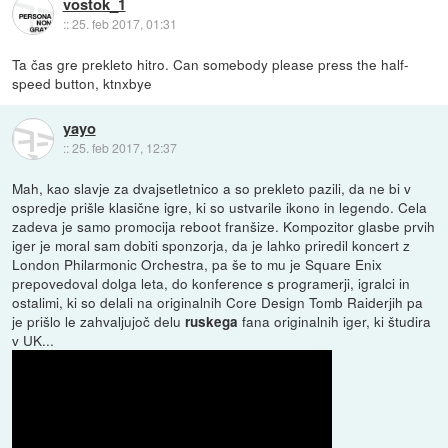
vostok_1
::
25. feb 2017, 01:31
Ta čas gre prekleto hitro. Can somebody please press the half-
speed button, ktnxbye
yayo
::
25. feb 2017, 12:37
Mah, kao slavje za dvajsetletnico a so prekleto pazili, da ne bi v
ospredje prišle klasične igre, ki so ustvarile ikono in legendo. Cela
zadeva je samo promocija reboot franšize. Kompozitor glasbe prvih
iger je moral sam dobiti sponzorja, da je lahko priredil koncert z
London Philarmonic Orchestra, pa še to mu je Square Enix
prepovedoval dolga leta, do konference s programerji, igralci in
ostalimi, ki so delali na originalnih Core Design Tomb Raiderjih pa
je prišlo le zahvaljujoč delu
fana originalnih iger, ki študira
ruskega
v UK...