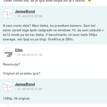
Trailer naredi vtis, da je igra dosti boljša kot je v resnici.
JamesBond
::
10. okt 2016, 20:38
A vam vredu dela? Meni šteka, ko premikam kamero. Sem šel
samo zaradi tega špila nadgradit na windows 10, da sem zalaufal v
dx12 mode pa še kar šteka. V benchmarku mi sicer kaže 54fps
average, min fpsji so pa bogi. Grafična je 280x.
D3m
::
10. okt 2016, 21:18
Resolucija?
Original ali piratska igra?
JamesBond
::
10. okt 2016, 21:36
1080p. Ni original.