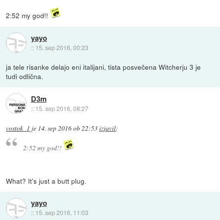
2:52 my god!!
yayo
::
15. sep 2016, 00:23
ja tele risanke delajo eni italijani, tista posvečena Witcherju 3 je
tudi odlična.
D3m
::
15. sep 2016, 08:27
vostok_1
je
14. sep 2016 ob 22:53
izjavil
:
2:52 my god!!
What? It's just a butt plug.
yayo
::
15. sep 2016, 11:03