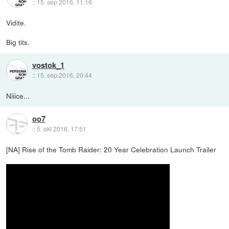
::
15. sep 2016, 11:16
Vidite.
Big tits.
vostok_1
::
15. sep 2016, 20:44
Niiice...
oo7
::
5. okt 2016, 17:51
[NA] Rise of the Tomb Raider: 20 Year Celebration Launch Trailer