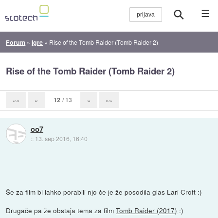
☰
Forum
»
Igre
»
Rise of the Tomb Raider (Tomb Raider 2)
Rise of the Tomb Raider (Tomb Raider 2)
12
/ 13
««
«
»
»»
oo7
::
13. sep 2016, 16:40
Še za film bi lahko porabili njo če je že posodila glas Lari Croft :)
Drugače pa že obstaja tema za film
Tomb Raider (2017)
:)