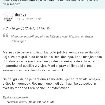
delu mape?
dronyx
::
19. jan 2017, 11:50
oo7
je
19. jan 2017 ob 11:31
izjavil
:
Malo sem pozabil ampak a ne kaže na zemlevidu, ko si na tistem
delu mape?
Mislim da je označeno tisto, kar odkriješ. Ne vem pa če se da ločit
kaj si že preigral in do česa še nisi imel dostopa, ker ti manjka neka
dodatna oprema (recimo v jami prideš do nekega dela, ki je zaprt
in potrebuješ puščico z vrvjo). Meni bi prav prišlo da bi si na
zemljevidu označil, kam bi se rad še vrnil.
Se pa igri vidi, da je narejena za konzole, kjer so razvijalci omejeni
s številom gumbov. Recimo mene moti da ni gumba za počep in
svetilko ter da to Lara počne kar avtomatično.
Zgodovina sprememb…
spremenil:
dronyx
(
19. jan 2017 ob 11:51
)