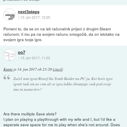
next3steps
::
15. jan 2017, 10:25
Pomeni to, da se on na isti računalnik prijavi z drugim Steam
računom, ti mu pa na svojem računu omogočiš, da on istotako na
svojem igra tvoje igre.
oo7
::
15. jan 2017, 11:03
Kunte
je
14. jan 2017 ob 23:20
izjavil
:
Začel sem igrat Riseof the Tomb Raider na PC-ju. Ker hoče igro
igrati tudi sin ne vem ali se igra lahko shranjuje vsak pod svoje
ime in nastavitve?
Are there multiple Save slots?
I plan on playing a playthrough with my wife and I, but I'd like a
seperate save space for me to play when she's not around. Does