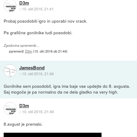
D3m
::
10. okt 2016, 21:41
Probaj posodobiti igro in uporabi nov crack.
Pa grafične gonilnike tudi posodobi.
Zgodovina sprememb…
spremenil:
D3m
(
10. okt 2016 ob 21:44
)
JamesBond
::
10. okt 2016, 21:46
Gonilnike sem posodobil, igra ima baje vse updejte do 8. avgusta.
Saj mogoče je pa normalno da ne dela gladko na very high.
D3m
::
10. okt 2016, 21:49
8.avgust je premalo.