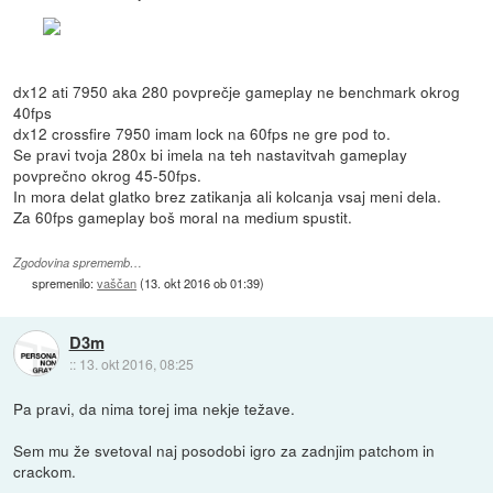
dx12 ati 7950 aka 280 povprečje gameplay ne benchmark okrog
40fps
dx12 crossfire 7950 imam lock na 60fps ne gre pod to.
Se pravi tvoja 280x bi imela na teh nastavitvah gameplay
povprečno okrog 45-50fps.
In mora delat glatko brez zatikanja ali kolcanja vsaj meni dela.
Za 60fps gameplay boš moral na medium spustit.
Zgodovina sprememb…
spremenilo:
vaščan
(
13. okt 2016 ob 01:39
)
D3m
::
13. okt 2016, 08:25
Pa pravi, da nima torej ima nekje težave.
Sem mu že svetoval naj posodobi igro za zadnjim patchom in
crackom.