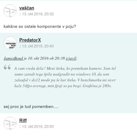
vaščan
::
13. okt 2016, 20:32
kakšne so ostale komponente v pcju?
PredatorX
::
13. okt 2016, 20:40
JamesBond
je
10. okt 2016 ob 20:38
izjavil
:
A vam vredu dela? Meni šteka, ko premikam kamero. Sem šel
samo zaradi tega špila nadgradit na windows 10, da sem
zalaufal v dx12 mode pa še kar šteka. V benchmarku mi sicer
kaže 54fps average, min fpsji so pa bogi. Grafična je 280x.
sej proc je tud pomemben....
Riff
::
13. okt 2016, 20:50