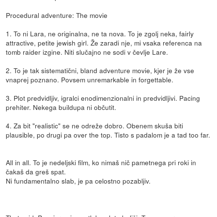
Procedural adventure: The movie
1. To ni Lara, ne originalna, ne ta nova. To je zgolj neka, fairly
attractive, petite jewish girl. Že zaradi nje, mi vsaka referenca na
tomb raider izgine. Niti slučajno ne sodi v čevlje Lare.
2. To je tak sistematični, bland adventure movie, kjer je že vse
vnaprej poznano. Povsem unremarkable in forgettable.
3. Plot predvidljiv, igralci enodimenzionalni in predvidljivi. Pacing
prehiter. Nekega buildupa ni občutit.
4. Za bit "realistic" se ne odreže dobro. Obenem skuša biti
plausible, po drugi pa over the top. Tisto s padalom je a tad too far.
All in all. To je nedeljski film, ko nimaš nič pametnega pri roki in
čakaš da greš spat.
Ni fundamentalno slab, je pa celostno pozabljiv.