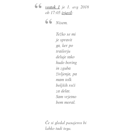
vostok_1
je
1. avg 2018
ob 17:05
izjavil
:
Nisem.
Težko se mi
je spravit
ga, ker po
trailerju
deluje tako
hudo boring
in zguba
življenja, pa
mam tolk
boljših reči
za delat.
Sam vrjetno
bom moral.
Če si gledal pasajeros bi
lahko tudi tega.