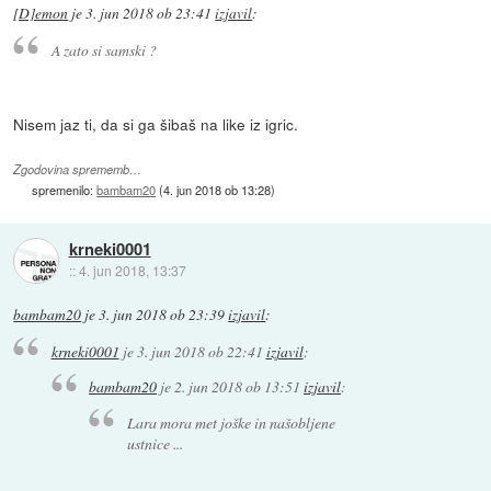
[D]emon
je
3. jun 2018 ob 23:41
izjavil
:
A zato si samski ?
Nisem jaz ti, da si ga šibaš na like iz igric.
Zgodovina sprememb…
spremenilo:
bambam20
(
4. jun 2018 ob 13:28
)
krneki0001
::
4. jun 2018, 13:37
bambam20
je
3. jun 2018 ob 23:39
izjavil
:
krneki0001
je
3. jun 2018 ob 22:41
izjavil
:
bambam20
je
2. jun 2018 ob 13:51
izjavil
:
Lara mora met joške in našobljene
ustnice ...