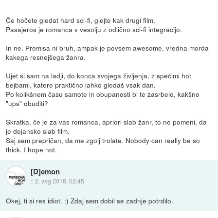
Če hočete gledat hard sci-fi, glejte kak drugi film.
Pasajeros je romanca v vesolju z odlično sci-fi integracijo.
In ne. Premisa ni bruh, ampak je povsem awesome, vredna morda
kakega resnejšega žanra.
Ujet si sam na ladji, do konca svojega življenja, z spečimi hot
bejbami, katere praktično lahko gledaš vsak dan.
Po kolikšnem času samote in obupanosti bi te zasrbelo, kakšno
"ups" obuditi?
Skratka, če je za vas romanca, apriori slab žanr, to ne pomeni, da
je dejansko slab film.
Saj sem prepričan, da me zgolj trolate. Nobody can really be so
thick. I hope not.
[D]emon
::
2. avg 2018, 02:45
Okej, ti si res idiot. :) Zdaj sem dobil se zadnje potrdilo.