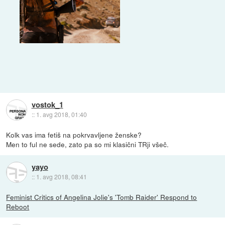
vostok_1
::
1. avg 2018, 01:40
Kolk vas ima fetiš na pokrvavljene ženske?
Men to ful ne sede, zato pa so mi klasični TRji všeč.
yayo
::
1. avg 2018, 08:41
Feminist Critics of Angelina Jolie's 'Tomb Raider' Respond to
Reboot