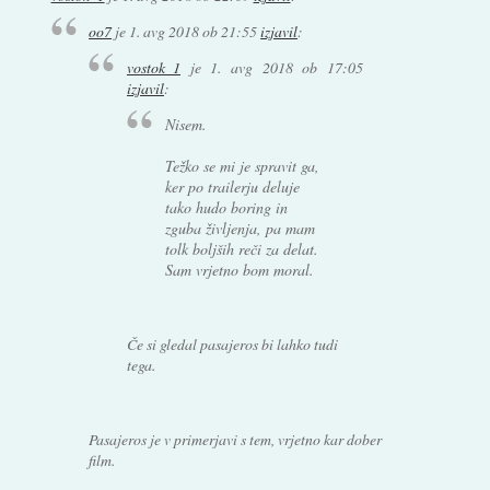
oo7
je
1. avg 2018 ob 21:55
izjavil
:
vostok_1
je
1. avg 2018 ob 17:05
izjavil
:
Nisem.
Težko se mi je spravit ga,
ker po trailerju deluje
tako hudo boring in
zguba življenja, pa mam
tolk boljših reči za delat.
Sam vrjetno bom moral.
Če si gledal pasajeros bi lahko tudi
tega.
Pasajeros je v primerjavi s tem, vrjetno kar dober
film.