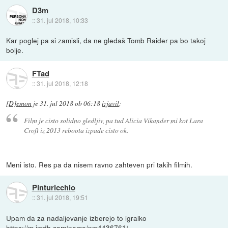
D3m
::
31. jul 2018, 10:33
Kar poglej pa si zamisli, da ne gledaš Tomb Raider pa bo takoj
bolje.
FTad
::
31. jul 2018, 12:18
[D]emon
je
31. jul 2018 ob 06:18
izjavil
:
Film je cisto solidno gledljiv, pa tud Alicia Vikander mi kot Lara
Croft iz 2013 reboota izpade cisto ok.
Meni isto. Res pa da nisem ravno zahteven pri takih filmih.
Pinturicchio
::
31. jul 2018, 19:51
Upam da za nadaljevanje izberejo to igralko
https://m.imdb.com/name/nm4436761/