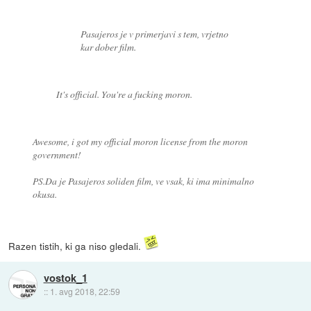
Pasajeros je v primerjavi s tem, vrjetno
kar dober film.
It's official. You're a fucking moron.
Awesome, i got my official moron license from the moron
government!
PS.Da je Pasajeros soliden film, ve vsak, ki ima minimalno
okusa.
Razen tistih, ki ga niso gledali.
vostok_1
::
1. avg 2018, 22:59