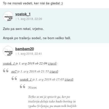
To ne moreš vedeti, ker nisi še gledal ;)
vostok_1
::
1. avg 2018, 22:26
Zato pa sem rekel, vrjetno.
Ampak po trailerju sodeč, ne bom veliko falil.
bambam20
::
1. avg 2018, 22:41
vostok_1
je
1. avg 2018 ob 22:09
izjavil
:
oo7
je
1. avg 2018 ob 21:55
izjavil
:
vostok_1
je
1. avg 2018 ob 17:05
izjavil
:
Nisem.
Težko se mi je spravit ga, ker po
trailerju deluje tako hudo boring in
zguba življenja, pa mam tolk boljših