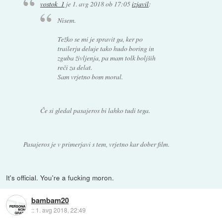
vostok_1
je
1. avg 2018 ob 17:05
izjavil
:
Nisem.
Težko se mi je spravit ga, ker po
trailerju deluje tako hudo boring in
zguba življenja, pa mam tolk boljših
reči za delat.
Sam vrjetno bom moral.
Če si gledal pasajeros bi lahko tudi tega.
Pasajeros je v primerjavi s tem, vrjetno kar dober film.
It's official. You're a fucking moron.
bambam20
::
1. avg 2018, 22:49