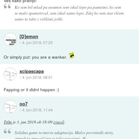
Veš kako pravijo:
Ko sem bil mlad pa neumen sem iskal lepo pa pametno, ko sem
se malo spametoval, sem iskal samo lepo. Zdej ko sem star iščem
samo še tako z velikimi joški.
[D]emon
::
4. jun 2018, 07:25
Or simply put: you are a wanker.
scipascapa
::
4. jun 2018, 08:01
Fapping or it didnt happen :)
oo7
::
4. jun 2018, 11:44
Tr0n
je
3. jun 2018 ob 18:09
izjavil
:
Solidna game to movie adaptacija. Malce povrsinski story,
ampak to smo od iger ze tako navajeni. :P