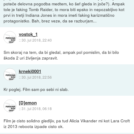
poteče delovna pogodba medtem, ko šef gleda in joče?). Ampak
tole je faking Tomb Raider, to mora biti epsko in nepozabljivo kot
prvi in tretji Indiana Jones in mora imeti faking karizmatično
protagonistko. Bah, brez veze, da se razburjam...
vostok_1
::
30. jul 2018, 22:40
Sm skoraj na tem, da bi gledal, ampak pol pomislim, da bi bilo
škoda 2 uri življenja zapravit.
krneki0001
::
30. jul 2018, 22:56
Kr poglej. Film sam po sebi ni slab.
[D]emon
::
31. jul 2018, 06:18
Film je cisto solidno gledljiv, pa tud Alicia Vikander mi kot Lara Croft
iz 2013 reboota izpade cisto ok.