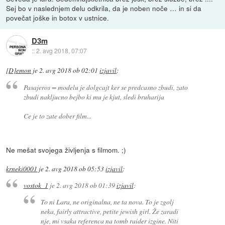
Sej bo v naslednjem delu odkrila, da je noben noče … in si da
povečat joške in botox v ustnice.
D3m
::
2. avg 2018, 07:07
[D]emon
je
2. avg 2018 ob 02:01
izjavil
:
Pasajeros = modelu je dolgcajt ker se predcasno zbudi, zato
zbudi nakljucno bejbo ki mu je kjut, sledi bruharija
Ce je to zate dober film...
Ne mešat svojega življenja s filmom. ;)
krneki0001
je
2. avg 2018 ob 05:53
izjavil
:
vostok_1
je
2. avg 2018 ob 01:39
izjavil
:
To ni Lara, ne originalna, ne ta nova. To je zgolj
neka, fairly attractive, petite jewish girl. Že zaradi
nje, mi vsaka referenca na tomb raider izgine. Niti