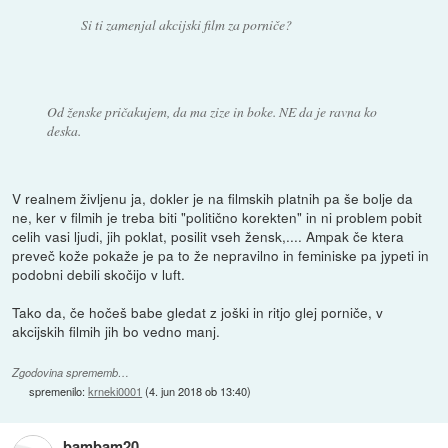
Si ti zamenjal akcijski film za porniče?
Od ženske pričakujem, da ma zize in boke. NE da je ravna ko
deska.
V realnem življenu ja, dokler je na filmskih platnih pa še bolje da
ne, ker v filmih je treba biti "politično korekten" in ni problem pobit
celih vasi ljudi, jih poklat, posilit vseh žensk,.... Ampak če ktera
preveč kože pokaže je pa to že nepravilno in feminiske pa jypeti in
podobni debili skočijo v luft.
Tako da, če hočeš babe gledat z joški in ritjo glej porniče, v
akcijskih filmih jih bo vedno manj.
Zgodovina sprememb…
spremenilo:
krneki0001
(
4. jun 2018 ob 13:40
)
bambam20