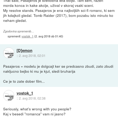
That said, Pasajeros je svetlobna leta boljši. Tam sem, razen
morda konca in kake akcije, užival v skoraj vsaki sceni.
My resolve stands. Pasajeros je ena najboljših sci-fi romanc, ki sem
jih kdajkoli gledal. Tomb Raider (2017), bom pozabu isto minuto ko
neham gledat.
Zgodovina sprememb…
spremenil:
vostok_1
(
2. avg 2018 ob 01:40
)
[D]emon
::
2. avg 2018, 02:01
Pasajeros = modelu je dolgcajt ker se predcasno zbudi, zato zbudi
nakljucno bejbo ki mu je kjut, sledi bruharija
Ce je to zate dober film...
vostok_1
::
2. avg 2018, 02:38
Seriously, what's wrong with you people?
Kaj v besedi "romanca" vam ni jasno?