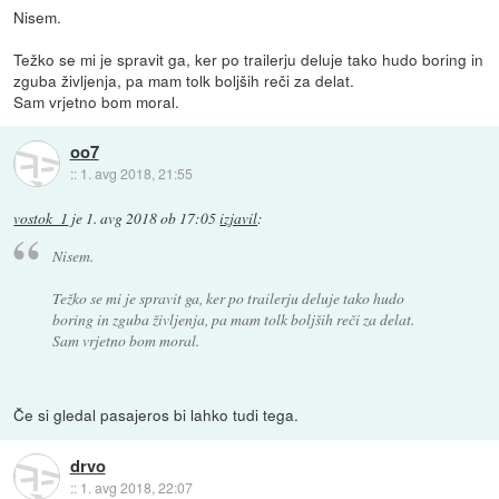
Nisem.
Težko se mi je spravit ga, ker po trailerju deluje tako hudo boring in
zguba življenja, pa mam tolk boljših reči za delat.
Sam vrjetno bom moral.
oo7
::
1. avg 2018, 21:55
vostok_1
je
1. avg 2018 ob 17:05
izjavil
:
Nisem.
Težko se mi je spravit ga, ker po trailerju deluje tako hudo
boring in zguba življenja, pa mam tolk boljših reči za delat.
Sam vrjetno bom moral.
Če si gledal pasajeros bi lahko tudi tega.
drvo
::
1. avg 2018, 22:07