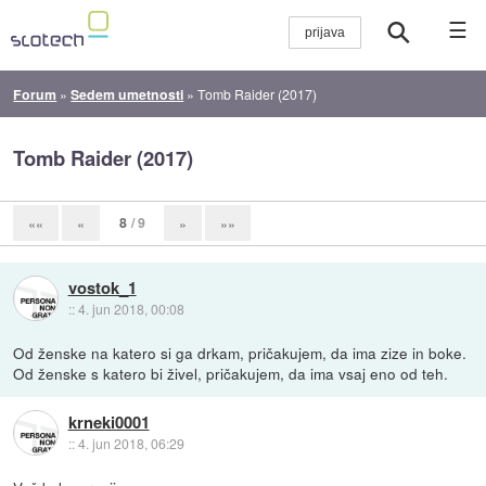
☰
Forum
»
Sedem umetnosti
»
Tomb Raider (2017)
Tomb Raider (2017)
8
/ 9
««
«
»
»»
vostok_1
::
4. jun 2018, 00:08
Od ženske na katero si ga drkam, pričakujem, da ima zize in boke.
Od ženske s katero bi živel, pričakujem, da ima vsaj eno od teh.
krneki0001
::
4. jun 2018, 06:29