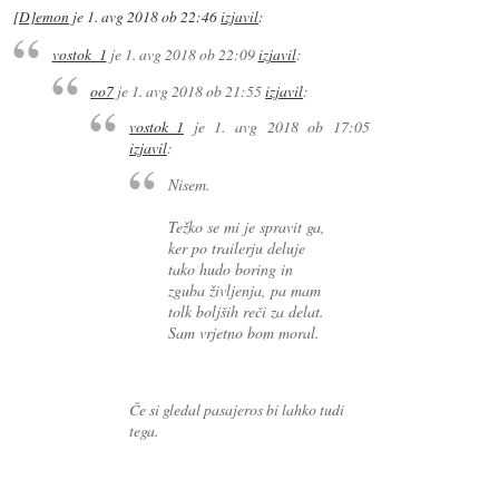
[D]emon
je
1. avg 2018 ob 22:46
izjavil
:
vostok_1
je
1. avg 2018 ob 22:09
izjavil
:
oo7
je
1. avg 2018 ob 21:55
izjavil
:
vostok_1
je
1. avg 2018 ob 17:05
izjavil
:
Nisem.
Težko se mi je spravit ga,
ker po trailerju deluje
tako hudo boring in
zguba življenja, pa mam
tolk boljših reči za delat.
Sam vrjetno bom moral.
Če si gledal pasajeros bi lahko tudi
tega.