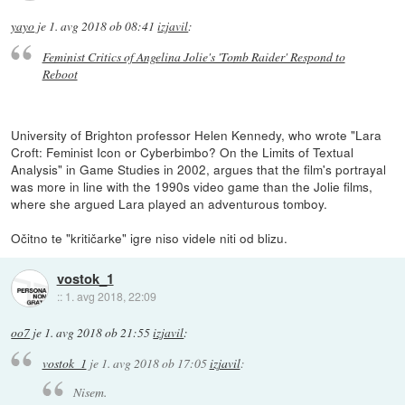
yayo
je
1. avg 2018 ob 08:41
izjavil
:
Feminist Critics of Angelina Jolie's 'Tomb Raider' Respond to
Reboot
University of Brighton professor Helen Kennedy, who wrote "Lara
Croft: Feminist Icon or Cyberbimbo? On the Limits of Textual
Analysis" in Game Studies in 2002, argues that the film's portrayal
was more in line with the 1990s video game than the Jolie films,
where she argued Lara played an adventurous tomboy.
Očitno te "kritičarke" igre niso videle niti od blizu.
vostok_1
::
1. avg 2018, 22:09
oo7
je
1. avg 2018 ob 21:55
izjavil
:
vostok_1
je
1. avg 2018 ob 17:05
izjavil
:
Nisem.