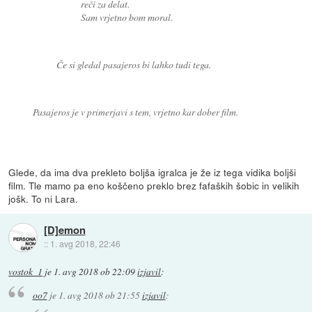
reči za delat.
Sam vrjetno bom moral.
Če si gledal pasajeros bi lahko tudi tega.
Pasajeros je v primerjavi s tem, vrjetno kar dober film.
Glede, da ima dva prekleto boljša igralca je že iz tega vidika boljši
film. Tle mamo pa eno koščeno preklo brez fafaških šobic in velikih
jošk. To ni Lara.
[D]emon
::
1. avg 2018, 22:46
vostok_1
je
1. avg 2018 ob 22:09
izjavil
:
oo7
je
1. avg 2018 ob 21:55
izjavil
: