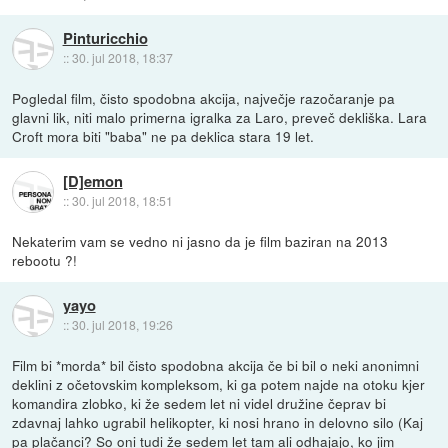
Pinturicchio
::
30. jul 2018, 18:37
Pogledal film, čisto spodobna akcija, največje razočaranje pa
glavni lik, niti malo primerna igralka za Laro, preveč dekliška. Lara
Croft mora biti "baba" ne pa deklica stara 19 let.
[D]emon
::
30. jul 2018, 18:51
Nekaterim vam se vedno ni jasno da je film baziran na 2013
rebootu ?!
yayo
::
30. jul 2018, 19:26
Film bi *morda* bil čisto spodobna akcija če bi bil o neki anonimni
deklini z očetovskim kompleksom, ki ga potem najde na otoku kjer
komandira zlobko, ki že sedem let ni videl družine čeprav bi
zdavnaj lahko ugrabil helikopter, ki nosi hrano in delovno silo (Kaj
pa plačanci? So oni tudi že sedem let tam ali odhajajo, ko jim