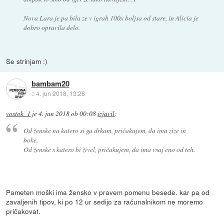
Nova Lara je pa bila ze v igrah 100x boljsa od stare, in Alicia je
dobro opravila delo.
Se strinjam :)
bambam20
::
4. jun 2018, 13:28
vostok_1
je
4. jun 2018 ob 00:08
izjavil
:
Od ženske na katero si ga drkam, pričakujem, da ima zize in
boke.
Od ženske s katero bi živel, pričakujem, da ima vsaj eno od teh.
Pameten moški ima žensko v pravem pomenu besede. kar pa od
zavaljenih tipov, ki po 12 ur sedijo za računalnikom ne moremo
pričakovat.