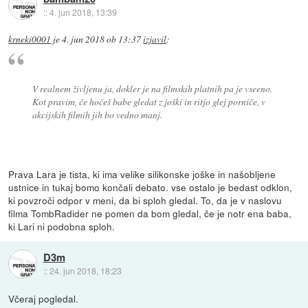
::
4. jun 2018, 13:39
krneki0001
je
4. jun 2018 ob 13:37
izjavil
:
V realnem življenu ja, dokler je na filmskih platnih pa je vseeno.
Kot pravim, če hočeš babe gledat z joški in ritjo glej porniče, v
akcijskih filmih jih bo vedno manj.
Prava Lara je tista, ki ima velike silikonske joške in našobljene
ustnice in tukaj bomo končali debato. vse ostalo je bedast odklon,
ki povzroči odpor v meni, da bi sploh gledal. To, da je v naslovu
filma TombRadider ne pomen da bom gledal, če je notr ena baba,
ki Lari ni podobna sploh.
D3m
::
24. jun 2018, 18:23
Včeraj pogledal.