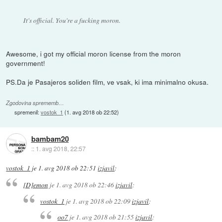
It's official. You're a fucking moron.
Awesome, i got my official moron license from the moron
government!
PS.Da je Pasajeros soliden film, ve vsak, ki ima minimalno okusa.
Zgodovina sprememb…
spremenil:
vostok_1
(
1. avg 2018 ob 22:52
)
bambam20
::
1. avg 2018, 22:57
vostok_1
je
1. avg 2018 ob 22:51
izjavil
:
[D]emon
je
1. avg 2018 ob 22:46
izjavil
:
vostok_1
je
1. avg 2018 ob 22:09
izjavil
:
oo7
je
1. avg 2018 ob 21:55
izjavil
: