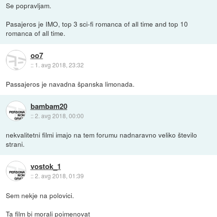
Se popravljam.
Pasajeros je IMO, top 3 sci-fi romanca of all time and top 10
romanca of all time.
oo7
::
1. avg 2018, 23:32
Passajeros je navadna španska limonada.
bambam20
::
2. avg 2018, 00:00
nekvalitetni filmi imajo na tem forumu nadnaravno veliko število
strani.
vostok_1
::
2. avg 2018, 01:39
Sem nekje na polovici.
Ta film bi morali poimenovat