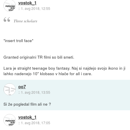
vostok_1
::
1. avg 2018, 12:55
Three scholars
*insert troll face*
Granted originalni TR filmi so bili smeti.
Lara je straight teenage boy fantasy. Naj si najdejo svojo ikono in ji
lahko nadenejo 10" klobaso v hlače for all i care.
oo7
::
1. avg 2018, 13:55
Si že pogledal film ali ne ?
vostok_1
::
1. avg 2018, 17:05