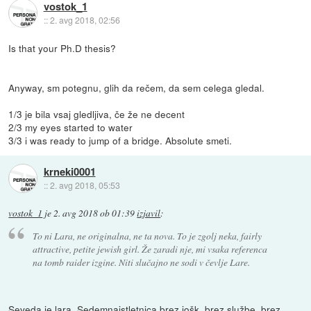
vostok_1
::
2. avg 2018, 02:56
Is that your Ph.D thesis?
Anyway, sm potegnu, glih da rečem, da sem celega gledal.
1/3 je bila vsaj gledljiva, če že ne decent
2/3 my eyes started to water
3/3 i was ready to jump of a bridge. Absolute smeti.
krneki0001
::
2. avg 2018, 05:53
vostok_1
je
2. avg 2018 ob 01:39
izjavil
:
To ni Lara, ne originalna, ne ta nova. To je zgolj neka, fairly
attractive, petite jewish girl. Že zaradi nje, mi vsaka referenca
na tomb raider izgine. Niti slučajno ne sodi v čevlje Lare.
Seveda je lara. Sedemnajstletnica brez jošk, brez službe, brez ....