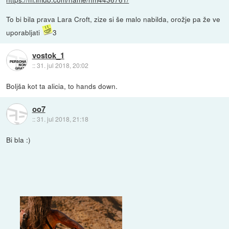
To bi bila prava Lara Croft, zize si še malo nabilda, orožje pa že ve
uporabljati
3
vostok_1
::
31. jul 2018, 20:02
Boljša kot ta alicia, to hands down.
oo7
::
31. jul 2018, 21:18
Bi bla :)