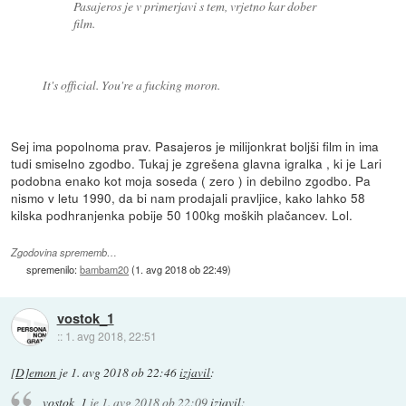
Pasajeros je v primerjavi s tem, vrjetno kar dober
film.
It's official. You're a fucking moron.
Sej ima popolnoma prav. Pasajeros je milijonkrat boljši film in ima
tudi smiselno zgodbo. Tukaj je zgrešena glavna igralka , ki je Lari
podobna enako kot moja soseda ( zero ) in debilno zgodbo. Pa
nismo v letu 1990, da bi nam prodajali pravljice, kako lahko 58
kilska podhranjenka pobije 50 100kg moških plačancev. Lol.
Zgodovina sprememb…
spremenilo:
bambam20
(
1. avg 2018 ob 22:49
)
vostok_1
::
1. avg 2018, 22:51
[D]emon
je
1. avg 2018 ob 22:46
izjavil
:
vostok_1
je
1. avg 2018 ob 22:09
izjavil
: