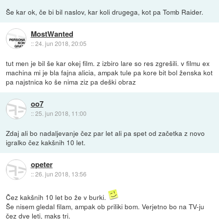
Še kar ok, če bi bil naslov, kar koli drugega, kot pa Tomb Raider.
MostWanted
::
24. jun 2018, 20:05
tut men je bil še kar okej film. z izbiro lare so res zgrešili. v filmu ex
machina mi je bla fajna alicia, ampak tule pa kore bit bol ženska kot
pa najstnica ko še nima ziz pa deški obraz
oo7
::
25. jun 2018, 11:00
Zdaj ali bo nadaljevanje čez par let ali pa spet od začetka z novo
igralko čez kakšnih 10 let.
opeter
::
26. jun 2018, 13:56
Čez kakšnih 10 let bo že v burki.
Še nisem gledal filam, ampak ob priliki bom. Verjetno bo na TV-ju
čez dve leti, maks tri.