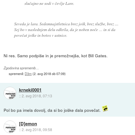
slučajno ne sodi v čevlje Lare.
Seveda je lara. Sedemnajstletnica brez jošk, brez službe, brez ....
Sej bo v naslednjem delu odkrila, da je noben noče … in si da
povečat joške in botox v ustnice.
Ni res. Samo podpiše in je premožnejša, kot Bill Gates.
Zgodovina sprememb…
spremenil:
D3m
(
2. avg 2018 ob 07:09
)
krneki0001
::
2. avg 2018, 07:13
Pol bo pa imela dovolj, da si bo joške dala povečat.
[D]emon
::
2. avg 2018, 09:58