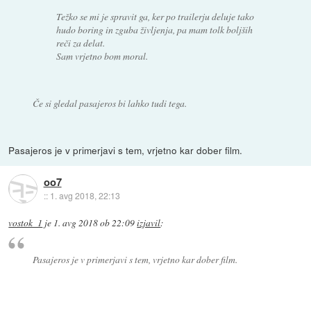
Težko se mi je spravit ga, ker po trailerju deluje tako
hudo boring in zguba življenja, pa mam tolk boljših
reči za delat.
Sam vrjetno bom moral.
Če si gledal pasajeros bi lahko tudi tega.
Pasajeros je v primerjavi s tem, vrjetno kar dober film.
oo7
::
1. avg 2018, 22:13
vostok_1
je
1. avg 2018 ob 22:09
izjavil
:
Pasajeros je v primerjavi s tem, vrjetno kar dober film.