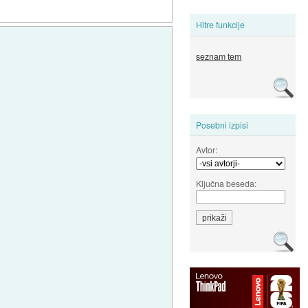
Hitre funkcije
seznam tem
Posebni izpisi
Avtor:
Ključna beseda: