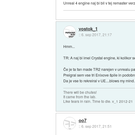
Unreal 4 engine naj bi bil v tej remaster verzi
vostok_1
::
6. sep 2017, 21:17
Hmm...
TR: A naj bi imel Crystal engine, ki koliko
Če je ta fan made TR2 narejen v unrealu pa
Preigral sem vse tri Enixove špile in podobnos
Da je vse to rekreiral v UE....blows my mind
There will be chutes!
It came from the lab.
Like tears in rain. Time to die. v_1 2012-21
oo7
::
6. sep 2017, 21:51