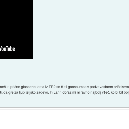
eneš in prične glasbena tema iz TR2 so čisti goosbumps v podzavestnem pričakova
da gre za ljubiteljsko zadevo. In Larin obraz mi ni ravno najbolj všeč, ko bi bil bolj