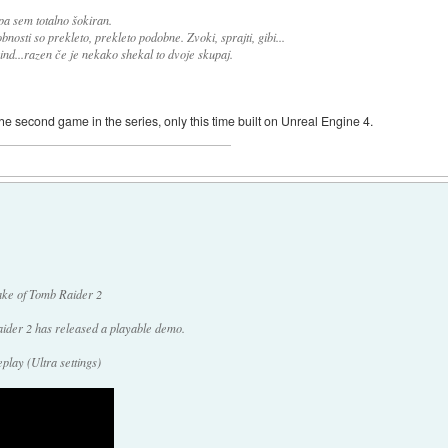
pa sem totalno šokiran.
nosti so prekleto, prekleto podobne. Zvoki, sprajti, gibi...
ind...razen če je nekako shekal to dvoje skupaj.
e second game in the series, only this time built on Unreal Engine 4.
ake of Tomb Raider 2
ider 2 has released a playable demo.
lay (Ultra settings)