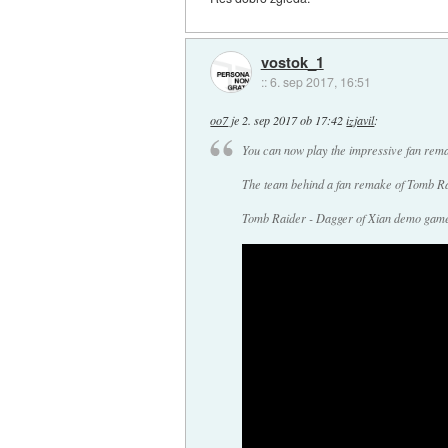
vostok_1
::
6. sep 2017, 16:51
oo7
je
2. sep 2017 ob 17:42
izjavil
:
You can now play the impressive fan rem
The team behind a fan remake of Tomb Ra
Tomb Raider - Dagger of Xian demo gamep