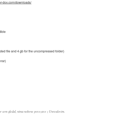
der-dox.com/downloads/
ible
ded file and 4 gb for the uncompressed folder)
nrar)
ikor sem gledal, nima nobene povezave z Unrealovim.