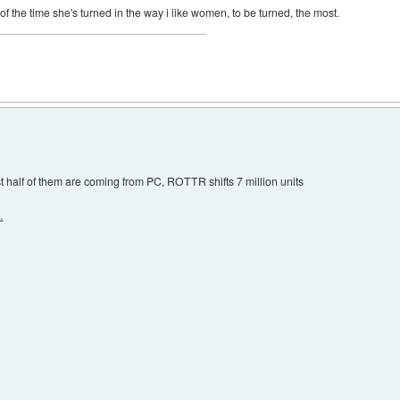
 of the time she's turned in the way i like women, to be turned, the most.
 half of them are coming from PC, ROTTR shifts 7 million units
.