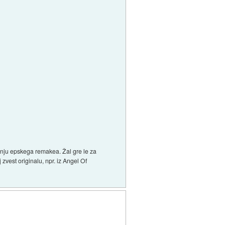
nju epskega remakea. Žal gre le za
 zvest originalu, npr. iz Angel Of