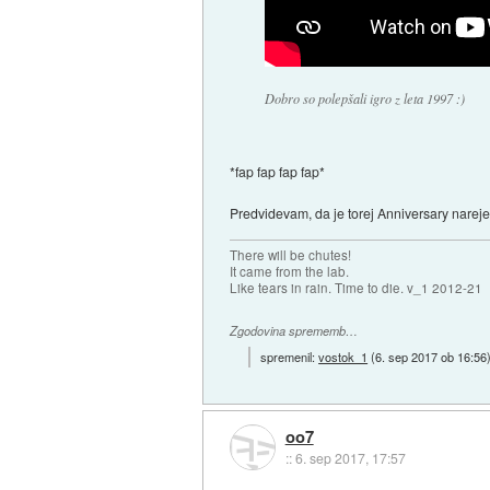
Dobro so polepšali igro z leta 1997 :)
*fap fap fap fap*
Predvidevam, da je torej Anniversary nareje
There will be chutes!
It came from the lab.
Like tears in rain. Time to die. v_1 2012-21
Zgodovina sprememb…
spremenil:
vostok_1
(
6. sep 2017 ob 16:56
oo7
::
6. sep 2017, 17:57