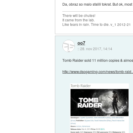
Da, obraz so malo sfalili tokrat. But ok, most
There will be chutes!
It came from the lab.
Like tears in rain. Time to die. v_1 2012-21
oo7
::
28. nov 2017, 14:14
Tomb Raider sold 11 million copies & almost
http://www.dsogaming.com/news/tomb-raid..