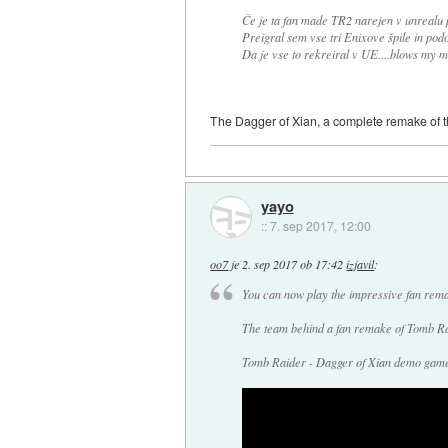
Če je ta fan made TR2 narejen v unrealu 
Preigral sem vse tri Enixove špile in podob
Da je vse to rekreiral v UE....blows my m
The Dagger of Xian, a complete remake of th
yayo
::
7. sep 2017, 12:00
oo7
je
2. sep 2017 ob 17:42
izjavil
:
You can now play the impressive fan rem
The team behind a fan remake of Tomb Ra
Tomb Raider - Dagger of Xian demo gamep