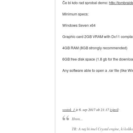
Če bi kdo rad sprobal demo:
http://tombrai
Minimum specs:
Windows Seven x64
Graphic card 2GB VRAM with Dx11 comptat
4GB RAM (8GB strongly recommended)
6GB free disk space (1.8 gb for the downloa
Any software able to open a .rar file (like Wi
vostok_1
je
6. sep 2017 ob 21:17
izjavil
:
Hmm...
TR: A naj bi imel Crystal engine, ki kol