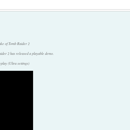
ake of Tomb Raider 2
ider 2 has released a playable demo.
lay (Ultra settings)