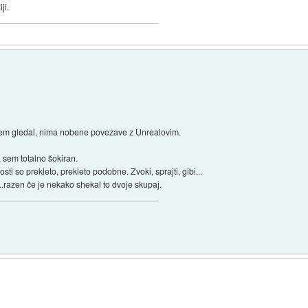
ji.
r sem gledal, nima nobene povezave z Unrealovim.
 sem totalno šokiran.
ti so prekleto, prekleto podobne. Zvoki, sprajti, gibi...
...razen če je nekako shekal to dvoje skupaj.