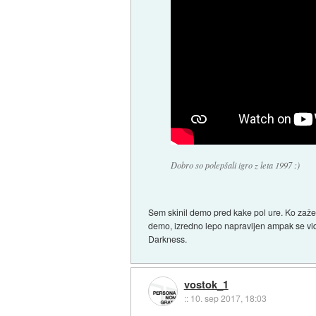
Dobro so polepšali igro z leta 1997 :)
Sem skinil demo pred kake pol ure. Ko zaž
demo, izredno lepo napravljen ampak se vidi, 
Darkness.
vostok_1
::
10. sep 2017, 18:03