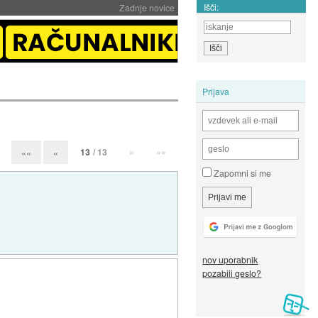
Išči:
Zadnje novice
Prijava
13
/ 13
»
»»
««
«
Zapomni si me
nov uporabnik
pozabili geslo?