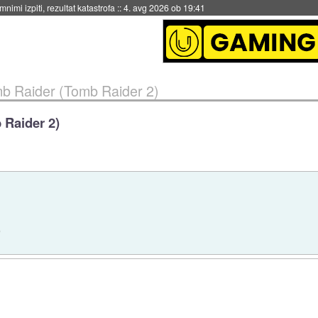
eto za večkratno uporabo
::
4. avg 2026 ob 19:41
mb Raider (Tomb Raider 2)
 Raider 2)
)