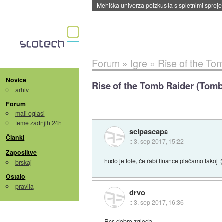
Evropska vesoljska agencija razvija svojo rak
Forum
»
Igre
»
Rise of the To
Novice
Rise of the Tomb Raider (Tomb
arhiv
Forum
mali oglasi
teme zadnjih 24h
scipascapa
Članki
::
3. sep 2017, 15:22
Zaposlitve
hudo je tole, če rabi finance plačamo takoj :
brskaj
Ostalo
pravila
drvo
::
3. sep 2017, 16:36
Res dobro zgleda.