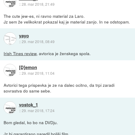
::
28. mar 2018, 21:49
The cute jew-es, ni ravno material za Laro.
Jz sem že velikokrat pokazal kaj je material zanjo. In ne odstopam.
yayo
::
29. mar 2018, 08:49
Irish Tines review
, avtorica je ženskega spola.
[D]emon
::
29. mar 2018, 11:04
Avtorici tega prispevka je ze na dalec ocitno, da trpi zaradi
sovrastva do same sebe.
vostok_1
::
29. mar 2018, 17:24
Bom gledal, ko bo na DVDju.
Jz bi garantirano naredil boljši film.