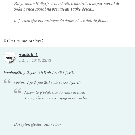
Pač je danes Holly(jew)wood zelo feminističen
in pač mora biti
50kg punca sposobna premagati 100kg desca...
to je eden glavnih razlogov da danes ni več dobrih filmov.
Kaj pa pumo recimo?
vostok_1
::
2. jun 2018, 22:13
bambam20
je
2. jun 2018 ob 15:39
izjavil
:
vostok_1
je
2. jun 2018 ob 15:35
izjavil
:
Nisem še gledal, sam to zame ni lara.
To je neka lame ass soy-generation lara.
Boš sploh gledal? Jaz ne bom.