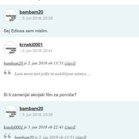
bambam20
::
3. jun 2018, 22:28
Sej Ediosa sem mislim.
krneki0001
::
3. jun 2018, 22:41
bambam20
je
2. jun 2018 ob 13:51
izjavil
:
Lara mora met joške in našobljene ustnice ...
Si ti zamenjal akcijski film za porniče?
bambam20
::
3. jun 2018, 23:39
krneki0001
je
3. jun 2018 ob 22:41
izjavil
:
bambam20
je
2. jun 2018 ob 13:51
izjavil
: