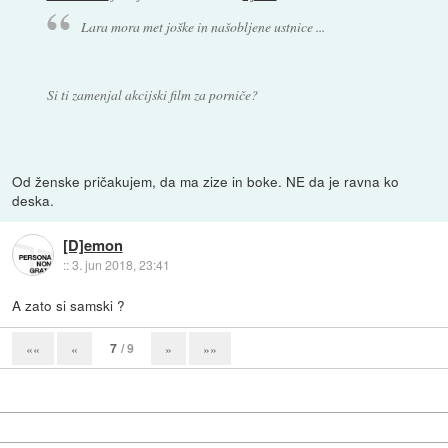
Lara mora met joške in našobljene ustnice ...
Si ti zamenjal akcijski film za porniče?
Od ženske pričakujem, da ma zize in boke. NE da je ravna ko
deska.
[D]emon
::
3. jun 2018, 23:41
A zato si samski ?
7
/ 9
««
«
»
»»