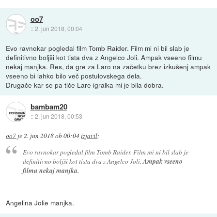
oo7
::
2. jun 2018, 00:04
Evo ravnokar pogledal film Tomb Raider. Film mi ni bil slab je
definitivno boljši kot tista dva z Angelco Joli. Ampak vseeno filmu
nekaj manjka. Res, da gre za Laro na začetku brez izkušenj ampak
vseeno bi lahko bilo več postulovskega dela.
Drugače kar se pa tiče Lare igralka mi je bila dobra.
bambam20
::
2. jun 2018, 00:53
oo7
je
2. jun 2018 ob 00:04
izjavil
:
Evo ravnokar pogledal film Tomb Raider. Film mi ni bil slab je
definitivno boljši kot tista dva z Angelco Joli.
Ampak vseeno
filmu nekaj manjka.
Angelina Jolie manjka.