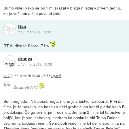
Bomo videli kako se bo film izkazal v blagajni zdaj v prvem tednu,
ko je večinoma film povsod izšel.
Han
::
17. mar 2018, 18:07
RT Audience Score: 71%
dronyx
::
17. mar 2018, 19:38
oo7
je
17. mar 2018 ob 17:55
izjavil
:
Že kdo gledal ?
Sem pogledal. Nič posebnega, mene je v bistvu razočaral. Prvi del
filma je še nekako, na koncu v neki grobnici pa kot bi gledal kako B
produkcijo. Če ga primerjam recimo z Jumanji 2 mi je bil ta bistveno
boljši, ker je vsaj zabaven, medtem ko poskuša biti Tomb Raider
večinoma badass resen. Še najbolj všeč mi je bil del ki spominja na
Sleeping dogs (verjetno namerno, ker je založnik Sqare Enix isti).