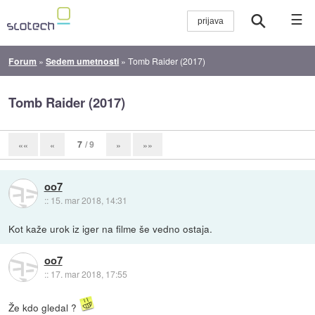
☰
Forum
»
Sedem umetnosti
»
Tomb Raider (2017)
Tomb Raider (2017)
7
/ 9
««
«
»
»»
oo7
::
15. mar 2018, 14:31
Kot kaže urok iz iger na filme še vedno ostaja.
oo7
::
17. mar 2018, 17:55
Že kdo gledal ?