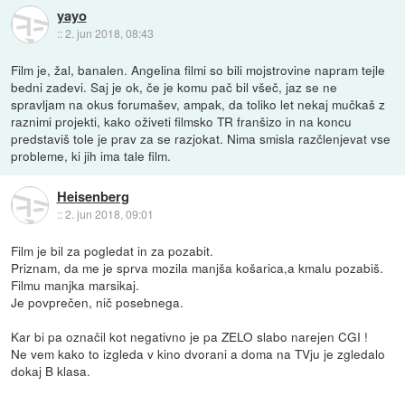
yayo
::
2. jun 2018, 08:43
Film je, žal, banalen. Angelina filmi so bili mojstrovine napram tejle
bedni zadevi. Saj je ok, če je komu pač bil všeč, jaz se ne
spravljam na okus forumašev, ampak, da toliko let nekaj mučkaš z
raznimi projekti, kako oživeti filmsko TR franšizo in na koncu
predstaviš tole je prav za se razjokat. Nima smisla razčlenjevat vse
probleme, ki jih ima tale film.
Heisenberg
::
2. jun 2018, 09:01
Film je bil za pogledat in za pozabit.
Priznam, da me je sprva mozila manjša košarica,a kmalu pozabiš.
Filmu manjka marsikaj.
Je povprečen, nič posebnega.
Kar bi pa označil kot negativno je pa ZELO slabo narejen CGI !
Ne vem kako to izgleda v kino dvorani a doma na TVju je zgledalo
dokaj B klasa.