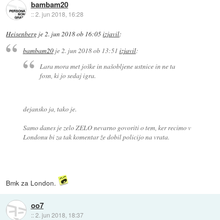
bambam20
::
2. jun 2018, 16:28
Heisenberg
je
2. jun 2018 ob 16:05
izjavil
:
bambam20
je
2. jun 2018 ob 13:51
izjavil
:
Lara mora met joške in našobljene ustnice in ne ta
fosn, ki jo sedaj igra.
dejansko ja, tako je.
Samo danes je zelo ZELO nevarno govoriti o tem, ker recimo v
Londonu bi za tak komentar že dobil policijo na vrata.
Bmk za London.
oo7
::
2. jun 2018, 18:37