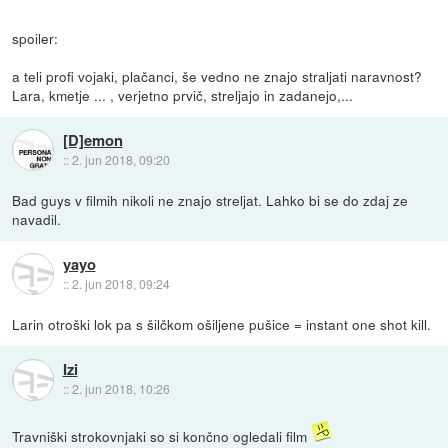
spoiler:
a teli profi vojaki, plačanci, še vedno ne znajo straljati naravnost?
Lara, kmetje ... , verjetno prvič, streljajo in zadanejo,...
[D]emon
::
2. jun 2018, 09:20
Bad guys v filmih nikoli ne znajo streljat. Lahko bi se do zdaj ze
navadil.
yayo
::
2. jun 2018, 09:24
Larin otroški lok pa s šilčkom ošiljene pušice = instant one shot kill.
Izi
::
2. jun 2018, 10:26
Travniški strokovnjaki so si končno ogledali film