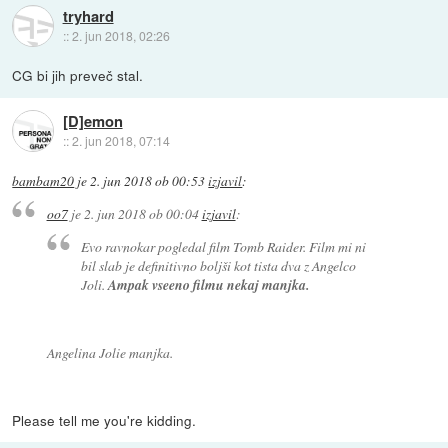
tryhard
::
2. jun 2018, 02:26
CG bi jih preveč stal.
[D]emon
::
2. jun 2018, 07:14
bambam20
je
2. jun 2018 ob 00:53
izjavil
:
oo7
je
2. jun 2018 ob 00:04
izjavil
:
Evo ravnokar pogledal film Tomb Raider. Film mi ni
bil slab je definitivno boljši kot tista dva z Angelco
Joli.
Ampak vseeno filmu nekaj manjka.
Angelina Jolie manjka.
Please tell me you're kidding.