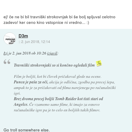
ej! če ne bi bil travniški strokovnjak bi še bolj spljuval celotno
zadevo! ker ceno kino vstopnice ni vredno... :)
D3m
::
2. jun 2018, 12:14
Izi
je
2. jun 2018 ob 10:26
izjavil
:
Travniški strokovnjaki so si končno ogledali film
Film je boljši, kot bi človek pričakoval glede na ocene.
Punca je paša za oči,
akcija je odlična, zgodba pa precej šepa,
ampak to je za pričakovati od filma narejenega po računalniški
igri.
Brez dvoma precej boljši Tomb Raider kot tisti stari od
Angelce.
Če vzamemo samo filme, ki imajo za osnovo
računalniške igre pa je to celo en boljših takih filmov.
Go troll somewhere else.