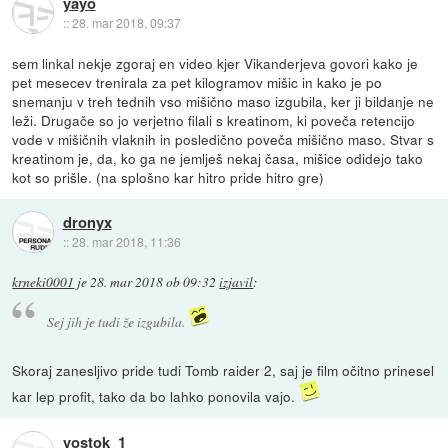
yayo
::
28. mar 2018, 09:37
sem linkal nekje zgoraj en video kjer Vikanderjeva govori kako je
pet mesecev trenirala za pet kilogramov mišic in kako je po
snemanju v treh tednih vso mišično maso izgubila, ker ji bildanje ne
leži. Drugače so jo verjetno filali s kreatinom, ki poveča retencijo
vode v mišičnih vlaknih in posledično poveča mišično maso. Stvar s
kreatinom je, da, ko ga ne jemlješ nekaj časa, mišice odidejo tako
kot so prišle. (na splošno kar hitro pride hitro gre)
dronyx
::
28. mar 2018, 11:36
krneki0001
je
28. mar 2018 ob 09:32
izjavil
:
Sej jih je tudi že izgubila.
Skoraj zanesljivo pride tudi Tomb raider 2, saj je film očitno prinesel
kar lep profit, tako da bo lahko ponovila vajo.
vostok_1