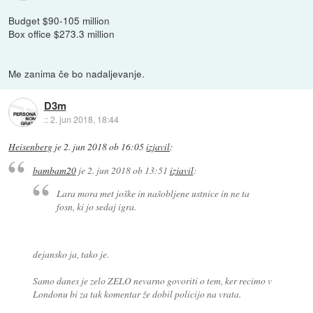
Budget $90-105 million
Box office $273.3 million
Me zanima če bo nadaljevanje.
D3m
::
2. jun 2018, 18:44
Heisenberg
je
2. jun 2018 ob 16:05
izjavil
:
bambam20
je
2. jun 2018 ob 13:51
izjavil
:
Lara mora met joške in našobljene ustnice in ne ta
fosn, ki jo sedaj igra.
dejansko ja, tako je.
Samo danes je zelo ZELO nevarno govoriti o tem, ker recimo v
Londonu bi za tak komentar že dobil policijo na vrata.