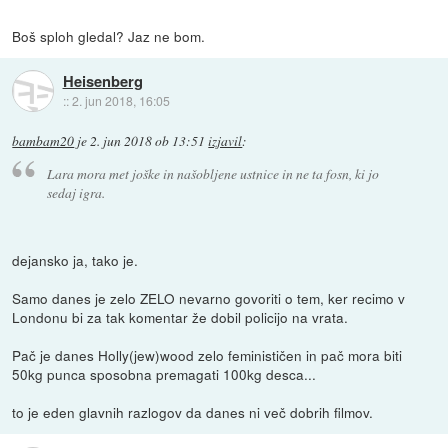
Boš sploh gledal? Jaz ne bom.
Heisenberg
::
2. jun 2018, 16:05
bambam20
je
2. jun 2018 ob 13:51
izjavil
:
Lara mora met joške in našobljene ustnice in ne ta fosn, ki jo
sedaj igra.
dejansko ja, tako je.
Samo danes je zelo ZELO nevarno govoriti o tem, ker recimo v
Londonu bi za tak komentar že dobil policijo na vrata.
Pač je danes Holly(jew)wood zelo feminističen in pač mora biti
50kg punca sposobna premagati 100kg desca...
to je eden glavnih razlogov da danes ni več dobrih filmov.