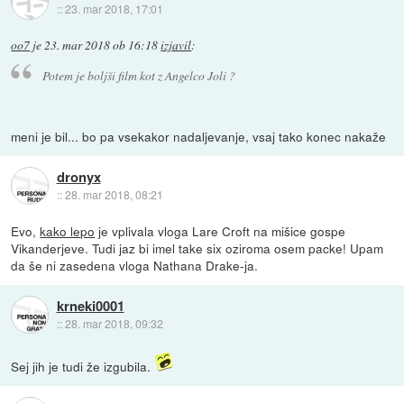
::
23. mar 2018, 17:01
oo7
je
23. mar 2018 ob 16:18
izjavil
:
Potem je boljši film kot z Angelco Joli ?
meni je bil... bo pa vsekakor nadaljevanje, vsaj tako konec nakaže
dronyx
::
28. mar 2018, 08:21
Evo,
kako lepo
je vplivala vloga Lare Croft na mišice gospe
Vikanderjeve. Tudi jaz bi imel take six oziroma osem packe! Upam
da še ni zasedena vloga Nathana Drake-ja.
krneki0001
::
28. mar 2018, 09:32
Sej jih je tudi že izgubila.