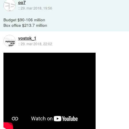
oo7
::
29. mar 2018, 19:56
Budget $90-106 million
Box office $213.7 million
vostok_1
::
29. mar 2018, 22:02