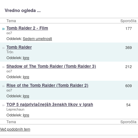
Vredno ogleda ...
Tema
Sporočila
»
Tomb Raider 2 - Film
177
oo7
Oddelek:
Sedem umetnosti
»
Tomb Raider
369
Tr0n
Oddelek:
Igre
»
Shadow of The Tomb Raider (Tomb Raider 3)
212
oo7
Oddelek:
Igre
»
Rise of the Tomb Raider (Tomb Raider 2)
609
oo7
Oddelek:
Igre
»
TOP 5 najprivlačnejšh ženskh likov v igrah
54
Leprechaun
Oddelek:
Igre
Tema
Sporočila
Več podobnih tem