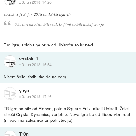
::
3. jun 2018, 14:26
vostok_1
je
3. jun 2018 ob 13:08
izjavil
:
Obe lari mi nista bili všeč. In filmi so bili dokaj sranje.
Tud igre, sploh une prve od Ubisofta so kr neki.
vostok_1
::
3. jun 2018, 16:54
Nisem špilal tistih, tko da ne vem.
yayo
::
3. jun 2018, 17:46
TR igre so bile od Eidosa, potem Square Enix, nikoli Ubisoft. Želel
si reči Crystal Dynamics, verjetno. Nova igra bo od Eidos Montreal
(ni več ime založnika ampak studija).
Tr0n