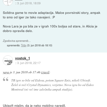
::
3. jun 2018, 18:09
Solidna game to movie adaptacija. Malce povrsinski story, ampak
to smo od iger ze tako navajeni. :P
Nova Lara je pa bila ze v igrah 100x boljsa od stare, in Alicia je
dobro opravila delo.
Zgodovina sprememb…
spremenilo:
Tr0n
(
3. jun 2018 ob 18:10
)
vostok_1
::
3. jun 2018, 22:17
yayo
je
3. jun 2018 ob 17:46
izjavil
:
TR igre so bile od Eidosa, potem Square Enix, nikoli Ubisoft.
Želel si reči Crystal Dynamics, verjetno. Nova igra bo od Eidos
Montreal (ni več ime založnika ampak studija).
Ubisoft mislim, da je neko mobilno naredil.