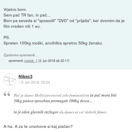
Vrjetno bom.
Sem pač TR fan, in pač...
Bom pa seveda si "sposodil" "DVD" od "prijatla", ker dvomim da je
film vreden niti 1 eu.
PS.
Spreten 100kg moški, annihilira spretno 50kg žensko.
Zgodovina sprememb…
spremenil:
vostok_1
(
2. jun 2018 ob 22:17
)
Nikec3
::
3. jun 2018, 00:24
Pač je danes Holly(jew)wood zelo feminističen
in pač mora biti
50kg punca sposobna premagati 100kg desca...
to je eden glavnih razlogov
da danes ni več dobrih filmov.
A-ha. A za te umotvore si kaj plačan?