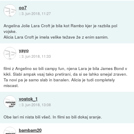
oo7
::
3. jun 2018, 11:27
Angelina Jolie Lara Croft je bila kot Rambo kjer je razbila pol
vojske.
Alicia Lara Croft je imela velike težave že z enim samim.
yayo
::
3. jun 2018, 11:33
filmi z Angelino so bili campy fun, njena Lara je bila James Bond v
kikli. Slabi ampak vsaj tako pretirani, da si se lahko smejal zraven.
Ta novi pa je samo slab in banalen. Alicia je tudi completely
miscast.
vostok_1
::
3. jun 2018, 13:08
Obe lari mi nista bili všeč. In filmi so bili dokaj sranje.
bambam20