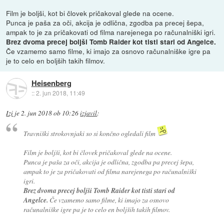
Film je boljši, kot bi človek pričakoval glede na ocene.
Punca je paša za oči, akcija je odlična, zgodba pa precej šepa,
ampak to je za pričakovati od filma narejenega po računalniški igri.
Brez dvoma precej boljši Tomb Raider kot tisti stari od Angelce.
Če vzamemo samo filme, ki imajo za osnovo računalniške igre pa
je to celo en boljših takih filmov.
Heisenberg
::
2. jun 2018, 11:49
Izi
je
2. jun 2018 ob 10:26
izjavil
:
Travniški strokovnjaki so si končno ogledali film
Film je boljši, kot bi človek pričakoval glede na ocene.
Punca je paša za oči, akcija je odlična, zgodba pa precej šepa,
ampak to je za pričakovati od filma narejenega po računalniški
igri.
Brez dvoma precej boljši Tomb Raider kot tisti stari od
Angelce.
Če vzamemo samo filme, ki imajo za osnovo
računalniške igre pa je to celo en boljših takih filmov.