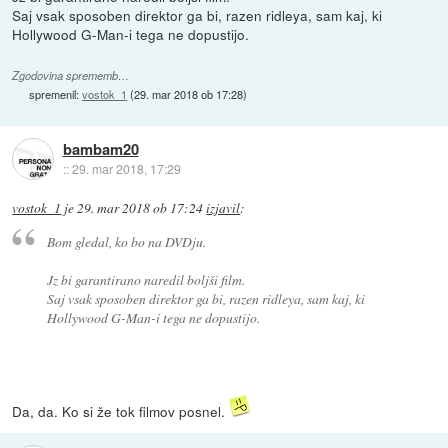
Saj vsak sposoben direktor ga bi, razen ridleya, sam kaj, ki
Hollywood G-Man-i tega ne dopustijo.
Zgodovina sprememb…
spremenil:
vostok_1
(
29. mar 2018 ob 17:28
)
bambam20
::
29. mar 2018, 17:29
vostok_1
je
29. mar 2018 ob 17:24
izjavil
:
Bom gledal, ko bo na DVDju.
Jz bi garantirano naredil boljši film.
Saj vsak sposoben direktor ga bi, razen ridleya, sam kaj, ki
Hollywood G-Man-i tega ne dopustijo.
Da, da. Ko si že tok filmov posnel.