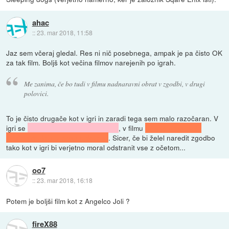
ahac
::
23. mar 2018, 11:58
Jaz sem včeraj gledal. Res ni nič posebnega, ampak je pa čisto OK
za tak film. Boljš kot večina filmov narejenih po igrah.
Me zanima, če bo tudi v filmu nadnaravni obrat v zgodbi, v drugi
polovici.
To je čisto drugače kot v igri in zaradi tega sem malo razočaran. V
igri se
Himiko in njena vojska zbudi
, v filmu
pa vse poskušajo
logično razložit z neko boleznijo
. Sicer, če bi želel naredit zgodbo
tako kot v igri bi verjetno moral odstranit vse z očetom...
oo7
::
23. mar 2018, 16:18
Potem je boljši film kot z Angelco Joli ?
fireX88