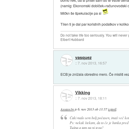
bomo rekl, da si prišel sam do te vsote dena
(namig: Ekonomski dobiček=računovodski dobič
Mičkn še špekulacije pa si
Tilen ti je dal par koristnih podatkov v koli
Do not take life too seriously. You will never g
Elbert Hubbard
vasquez
::
7. nov 2013, 16:57
ECB je znižala obrestno mero. Če misliš vez
Vikking
::
7. nov 2013, 18:11
Assass1n
je
6. nov 2013 ob 13:57
izjavil
:
Čaki malo sem bolj počasen, imaš več kot 
Ps: nekak štekam, da to če je banka pred
Tujina a tam pa ni tega?