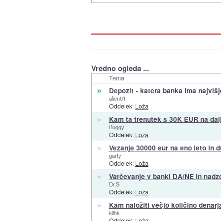
Vredno ogleda ...
Tema
»
Depozit - katera banka ima najvišj
alien01
Oddelek:
Loža
»
Kam ta trenutek s 30K EUR na dalj
Buggy
Oddelek:
Loža
»
Vezanje 30000 eur na eno leto in d
garfy
Oddelek:
Loža
»
Varčevanje v banki DA/NE in nadz
Dr.S
Oddelek:
Loža
»
Kam naložiti večjo količino denarj
klihk
Oddelek:
Loža