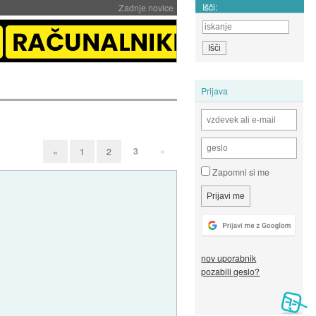
Išči:
Zadnje novice
Prijava
3
»
«
1
2
Zapomni si me
nov uporabnik
pozabili geslo?