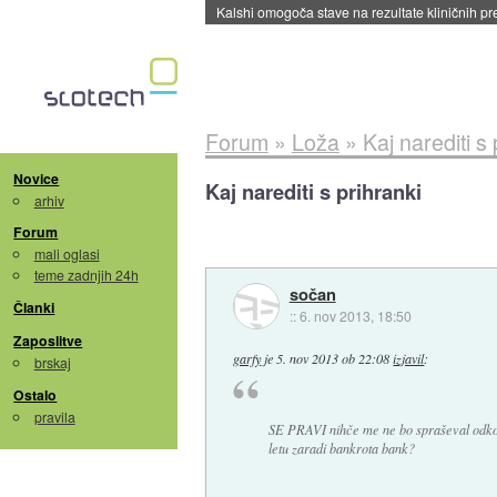
Kalshi omogoča stave na rezultate kliničnih pr
Forum
»
Loža
»
Kaj narediti s 
Novice
Kaj narediti s prihranki
arhiv
Forum
mali oglasi
teme zadnjih 24h
sočan
Članki
::
6. nov 2013, 18:50
Zaposlitve
garfy
je
5. nov 2013 ob 22:08
izjavil
:
brskaj
Ostalo
pravila
SE PRAVI nihče me ne bo spraševal odkod 
letu zaradi bankrota bank?