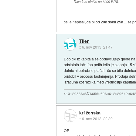
Davek bi plačal na 3000 EUR.
če je napisal, da bi od 20k dobil 25k ... s
Tilen
::
6. nov 2013, 21:47
Dobički iz kapitala se obdavčujejo glede na 
odstotnih točk (po petih letih je stopnja 15
delnic ni potrebno plačati, če so bile delnice
pridobil v procesu lastninjenja. Prodaja de
izračuna kot razlika med vrednostjo kapitala
413120536c6f76656e696a612c20642e64
kr1ženska
::
6. nov 2013, 22:39
OP