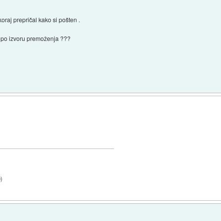
oraj prepričal kako si pošten .
l po izvoru premoženja ???
0
)