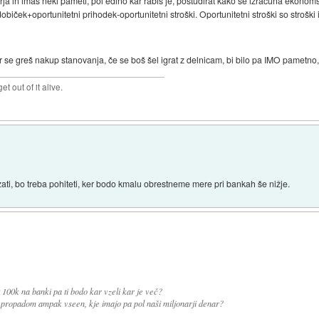
rja in imaš neki pameti, pol edino kar rabiš je, poštudirat kako se izračuna ekonom
ek+oportunitetni prihodek-oportunitetni stroški. Oportunitetni stroški so stroški i
kor se greš nakup stanovanja, če se boš šel igrat z delnicam, bi bilo pa IMO pametno,
et out of it alive.
ati, bo treba pohiteti, ker bodo kmalu obrestneme mere pri bankah še nižje.
100k na banki pa ti bodo kar vzeli kar je več?
 propadom ampak vseen, kje imajo pa pol naši miljonarji denar?