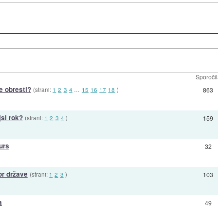
Sporoči
e obresti?
(strani:
1
2
3
4
…
15
16
17
18
)
863
si rok?
(strani:
1
2
3
4
)
159
urs
32
or države
(strani:
1
2
3
)
103
a
49