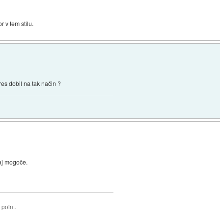
 v tem stilu.
es dobil na tak način ?
zaj mogoče.
 point.