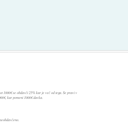
 kot 1000€ se obdavči 25% kar je več od tega. Se pravi v
000€, kar pomeni 1000€ davka.
 neobdavčeno.