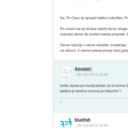
Da. Po Cipru so sprejeli takšno odločitev. Pr
Po novem pa se država odloči da bo ubogo ban
vzamejo denar, še preden banka propade. Seda
Denar naložijo v varne naložbe, investirajo,
na računu. V resnici precej precej manj got
Ajnstajn`
::
26. nov 2013, 22:46
koliko davka pa moraš plačat, če si recimo 2
kakšna je davčna osnova pri bitcoinih ?
//
bluefish
::
26. nov 2013, 22:48