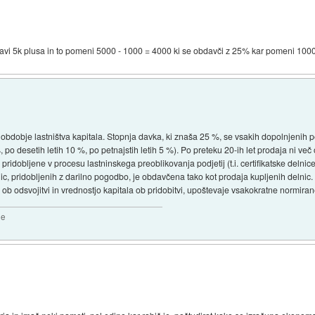
e pravi 5k plusa in to pomeni 5000 - 1000 = 4000 ki se obdavči z 25% kar pomeni 10
obdobje lastništva kapitala. Stopnja davka, ki znaša 25 %, se vsakih dopolnjenih pe
 %, po desetih letih 10 %, po petnajstih letih 5 %). Po preteku 20-ih let prodaja ni 
 pridobljene v procesu lastninskega preoblikovanja podjetij (t.i. certifikatske delnice
lnic, pridobljenih z darilno pogodbo, je obdavčena tako kot prodaja kupljenih delni
 ob odsvojitvi in vrednostjo kapitala ob pridobitvi, upoštevaje vsakokratne normira
2e