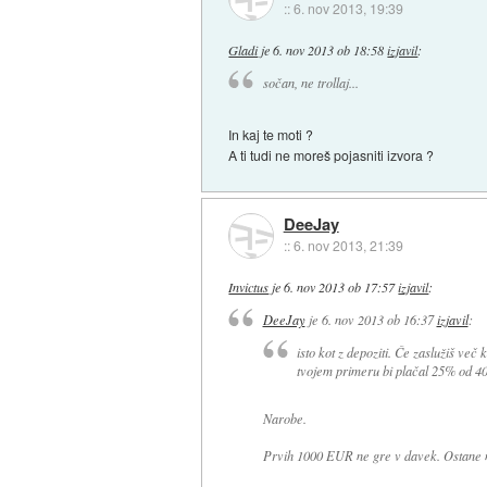
::
6. nov 2013, 19:39
Gladi
je
6. nov 2013 ob 18:58
izjavil
:
sočan, ne trollaj...
In kaj te moti ?
A ti tudi ne moreš pojasniti izvora ?
DeeJay
::
6. nov 2013, 21:39
Invictus
je
6. nov 2013 ob 17:57
izjavil
:
DeeJay
je
6. nov 2013 ob 16:37
izjavil
:
isto kot z depoziti. Če zaslužiš več
tvojem primeru bi plačal 25% od 4
Narobe.
Prvih 1000 EUR ne gre v davek. Ostane