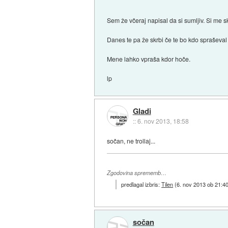
Sem že včeraj napisal da si sumljiv. Si me sk
Danes te pa že skrbi če te bo kdo spraševa
Mene lahko vpraša kdor hoče.
lp
Gladi
::
6. nov 2013, 18:58
sočan, ne trollaj...
Zgodovina sprememb…
predlagal izbris:
Tilen
(
6. nov 2013 ob 21:4
sočan