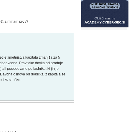
00€. a nimam prov?
t let imetništva kapitala zmanjša za 5
več obdavčena. Prav tako davka od prodaje
) ali podedovane po lastniku, ki jih je
c. Davčna osnova od dobička iz kapitala se
ne 1% stroške.