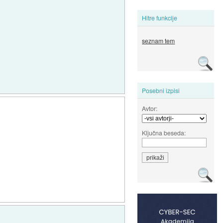
Hitre funkcije
seznam tem
Posebni izpisi
Avtor:
Ključna beseda: