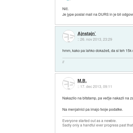
Nič.
Je jype poslal mail na DURS in je bil odgovor
Ajnstajn`
::
26. nov 2013, 23:29
hmm, kako pa lahko dokažeš, da si teh 15k r
//
M.B.
::
17. dec 2013, 09:11
Nakazilo na bitstamp, pa večje nakazli na 
Na menjalnici pa imajo tvoje podatke.
Everyone started out as a newbie.
Sadly only a handful ever progress past that