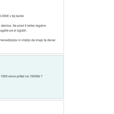
0.000€ v tej banki.
delnice. Se pravi ti lahko legalno
ugače pa si izgubil.
 menedžerjev in mislijo da imajo ta denar
iz 1500 evrov prišel na 15000k ?