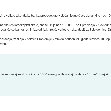
ej je veljalo tako, da ko banka propade, gre v stečaj, izgubiš ves denar ki je nad 10
ko rešilo/dokapitaliziralo, znesek ki je nad 100.000€ pa ti pretvorijo v ničvredne 
j če se banka reši in izbrodi iz krize, še verjetno nekaj dobiš za tiste delnice. Dr
 obračajo, zašijejo v polšter. Problem je v tem da neučen folk gleda lestvico 100top
ovine.
 tedna nazaj kupil bitcoine za 1500 evrov, pa jih včeraj prodal za 10x več, torej si 