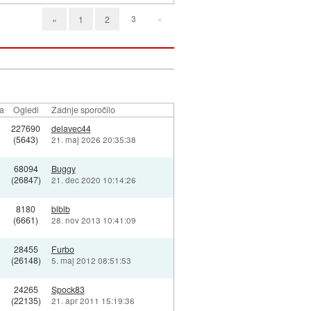
3
»
«
1
2
la
Ogledi
Zadnje sporočilo
227690
delavec44
(5643)
21. maj 2026 20:35:38
68094
Buggy
(26847)
21. dec 2020 10:14:26
8180
blblb
(6661)
28. nov 2013 10:41:09
28455
Furbo
(26148)
5. maj 2012 08:51:53
24265
Spock83
(22135)
21. apr 2011 15:19:36