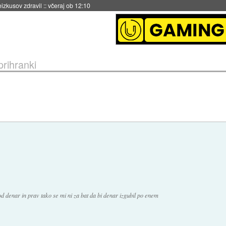
eizkusov zdravil
::
včeraj ob 12:10
prihranki
denar in prav tako se mi ni za bat da bi denar izgubil po enem