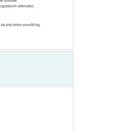
ski dobiček.
zgubljenih alternativ).
 da prej dobro preučiš trg.