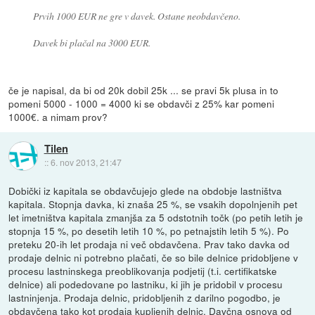
Prvih 1000 EUR ne gre v davek. Ostane neobdavčeno.
Davek bi plačal na 3000 EUR.
če je napisal, da bi od 20k dobil 25k ... se pravi 5k plusa in to
pomeni 5000 - 1000 = 4000 ki se obdavči z 25% kar pomeni
1000€. a nimam prov?
Tilen
::
6. nov 2013, 21:47
Dobički iz kapitala se obdavčujejo glede na obdobje lastništva
kapitala. Stopnja davka, ki znaša 25 %, se vsakih dopolnjenih pet
let imetništva kapitala zmanjša za 5 odstotnih točk (po petih letih je
stopnja 15 %, po desetih letih 10 %, po petnajstih letih 5 %). Po
preteku 20-ih let prodaja ni več obdavčena. Prav tako davka od
prodaje delnic ni potrebno plačati, če so bile delnice pridobljene v
procesu lastninskega preoblikovanja podjetij (t.i. certifikatske
delnice) ali podedovane po lastniku, ki jih je pridobil v procesu
lastninjenja. Prodaja delnic, pridobljenih z darilno pogodbo, je
obdavčena tako kot prodaja kupljenih delnic. Davčna osnova od