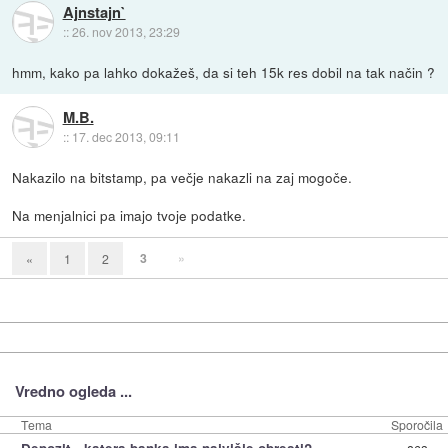
Ajnstajn`
::
26. nov 2013, 23:29
hmm, kako pa lahko dokažeš, da si teh 15k res dobil na tak način ?
M.B.
::
17. dec 2013, 09:11
Nakazilo na bitstamp, pa večje nakazli na zaj mogoče.
Na menjalnici pa imajo tvoje podatke.
3
»
«
1
2
Vredno ogleda ...
Tema
Sporočila