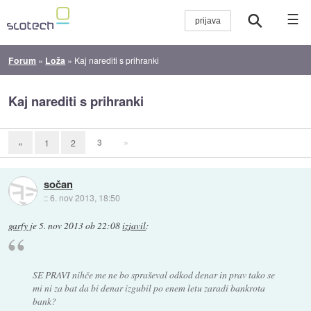
☰
Forum
»
Loža
»
Kaj narediti s prihranki
Kaj narediti s prihranki
3
»
«
1
2
sočan
::
6. nov 2013, 18:50
garfy
je
5. nov 2013 ob 22:08
izjavil
:
SE PRAVI nihče me ne bo spraševal odkod denar in prav tako se
mi ni za bat da bi denar izgubil po enem letu zaradi bankrota
bank?