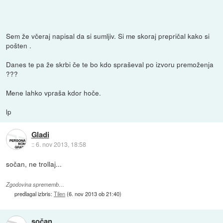
Sem že včeraj napisal da si sumljiv. Si me skoraj prepričal kako si
pošten .
Danes te pa že skrbi če te bo kdo spraševal po izvoru premoženja
???
Mene lahko vpraša kdor hoče.
lp
Gladi
::
6. nov 2013, 18:58
sočan, ne trollaj...
Zgodovina sprememb…
predlagal izbris:
Tilen
(
6. nov 2013 ob 21:40
)
sočan