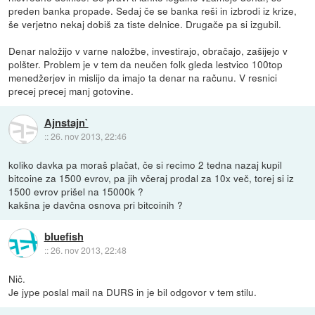
preden banka propade. Sedaj če se banka reši in izbrodi iz krize,
še verjetno nekaj dobiš za tiste delnice. Drugače pa si izgubil.
Denar naložijo v varne naložbe, investirajo, obračajo, zašijejo v
polšter. Problem je v tem da neučen folk gleda lestvico 100top
menedžerjev in mislijo da imajo ta denar na računu. V resnici
precej precej manj gotovine.
Ajnstajn`
::
26. nov 2013, 22:46
koliko davka pa moraš plačat, če si recimo 2 tedna nazaj kupil
bitcoine za 1500 evrov, pa jih včeraj prodal za 10x več, torej si iz
1500 evrov prišel na 15000k ?
kakšna je davčna osnova pri bitcoinih ?
bluefish
::
26. nov 2013, 22:48
Nič.
Je jype poslal mail na DURS in je bil odgovor v tem stilu.