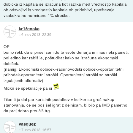
dobička iz kapitala se izračuna kot razlika med vrednostjo kapitala
ob odsvojitvi in vrednostjo kapitala ob pridobitvi, upoštevaje
vsakokratne normirane 1% stroške.
kr1ženska
::
6. nov 2013, 22:39
OP
bomo rekl, da si prišel sam do te vsote denarja in imaš neki pameti,
pol edino kar rabiš je, poštudirat kako se izračuna ekonomski
dobiček.
(namig: Ekonomski dobiček=računovodski dobiček+oportunitetni
prihodek-oportunitetni stroški. Oportunitetni stroški so stroški
izgubljenih alternativ).
Mičkn še špekulacije pa si
Tilen ti je dal par koristnih podatkov v kolikor se greš nakup
stanovanja, če se boš šel igrat z delnicam, bi bilo pa IMO pametno,
da prej dobro preučiš trg.
vasquez
::
7. nov 2013, 16:57