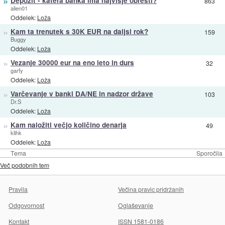
»
Depozit - katera banka ima najvišje obresti?
863
alien01
Oddelek:
Loža
»
Kam ta trenutek s 30K EUR na daljsi rok?
159
Buggy
Oddelek:
Loža
»
Vezanje 30000 eur na eno leto in durs
32
garfy
Oddelek:
Loža
»
Varčevanje v banki DA/NE in nadzor države
103
Dr.S
Oddelek:
Loža
»
Kam naložiti večjo količino denarja
49
klihk
Oddelek:
Loža
Tema
Sporočila
Več podobnih tem
Pravila
Večina pravic pridržanih
Odgovornost
Oglaševanje
Kontakt
ISSN 1581-0186