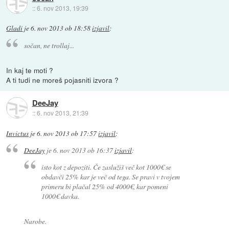
::
6. nov 2013, 19:39
Gladi
je
6. nov 2013 ob 18:58
izjavil
:
sočan, ne trollaj...
In kaj te moti ?
A ti tudi ne moreš pojasniti izvora ?
DeeJay
::
6. nov 2013, 21:39
Invictus
je
6. nov 2013 ob 17:57
izjavil
:
DeeJay
je
6. nov 2013 ob 16:37
izjavil
:
isto kot z depoziti. Če zaslužiš več kot 1000€ se
obdavči 25% kar je več od tega. Se pravi v tvojem
primeru bi plačal 25% od 4000€, kar pomeni
1000€ davka.
Narobe.