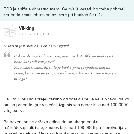
ECB je znižala obrestno mero. Če misliš vezati, bo treba pohiteti,
ker bodo kmalu obrestneme mere pri bankah še nižje.
Vikking
::
7. nov 2013, 18:11
Assass1n
je
6. nov 2013 ob 13:57
izjavil
:
Čaki malo sem bolj počasen, imaš več kot 100k na banki pa ti
bodo kar vzeli kar je več?
Ps: nekak štekam, da to če je banka pred propadom ampak
vseen, kje imajo pa pol naši miljonarji denar? Tujina a tam pa
ni tega?
Da. Po Cipru so sprejeli takšno odločitev. Prej je veljalo tako, da ko
banka propade, gre v stečaj, izgubiš ves denar ki je nad 100.000€
v tej banki.
Po novem pa se država odloči da bo ubogo banko
rešilo/dokapitaliziralo, znesek ki je nad 100.000€ pa ti pretvorijo v
ničvredne delnice. Se pravi ti lahko legalno vzamejo denar, še