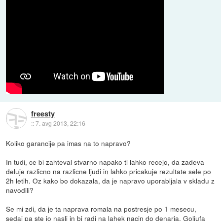
freesty
::
7. avg 2013, 22:16
Koliko garancije pa imas na to napravo?
In tudi, ce bi zahteval stvarno napako ti lahko recejo, da zadeva
deluje razlicno na razlicne ljudi in lahko pricakuje rezultate sele po
2h letih. Oz kako bo dokazala, da je napravo uporabljala v skladu z
navodili?
Se mi zdi, da je ta naprava romala na postresje po 1 mesecu,
sedaj pa ste jo nasli in bi radi na lahek nacin do denarja. Goljufa