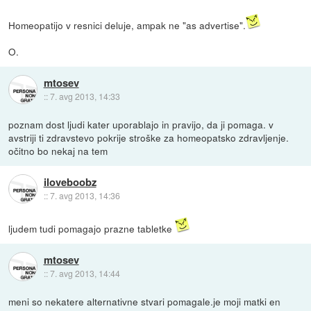
Homeopatijo v resnici deluje, ampak ne "as advertise".
O.
mtosev
::
7. avg 2013, 14:33
poznam dost ljudi kater uporablajo in pravijo, da ji pomaga. v
avstriji ti zdravstevo pokrije stroške za homeopatsko zdravljenje.
očitno bo nekaj na tem
iloveboobz
::
7. avg 2013, 14:36
ljudem tudi pomagajo prazne tabletke
mtosev
::
7. avg 2013, 14:44
meni so nekatere alternativne stvari pomagale.je moji matki en