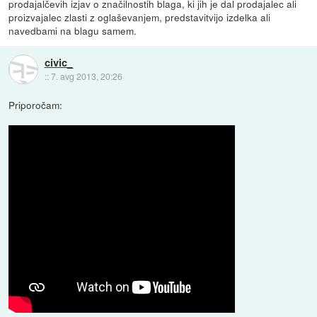
prodajalčevih izjav o značilnostih blaga, ki jih je dal prodajalec ali
proizvajalec zlasti z oglaševanjem, predstavitvijo izdelka ali
navedbami na blagu samem.
civic_
::
7. avg 2013, 20:26
Priporočam: