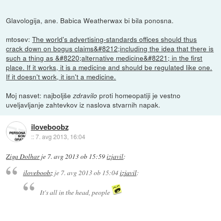
Glavologija, ane. Babica Weatherwax bi bila ponosna.
mtosev:
The world's advertising-standards offices should thus
crack down on bogus claims&#8212;including the idea that there is
such a thing as &#8220;alternative medicine&#8221; in the first
place. If it works, it is a medicine and should be regulated like one.
If it doesn't work, it isn't a medicine.
Moj nasvet: najboljše
proti homeopatiji je vestno
zdravilo
uveljavljanje zahtevkov iz naslova stvarnih napak.
iloveboobz
::
7. avg 2013, 16:04
Ziga Dolhar
je
7. avg 2013 ob 15:59
izjavil
:
iloveboobz
je
7. avg 2013 ob 15:04
izjavil
:
It's all in the head, people