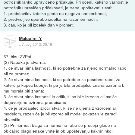
potrošnik lahko upravičeno pričakuje. Pri oceni, kakšno varnost je
potrošnik upravičen pričakovati, je treba upoštevati zlasti:
1. predstavitev izdelka glede na njegovo namembnost,
2. predvidljivo uporabo izdelka na razumen način,
3. čas, ko je bil izdelek dan v promet.
Malcolm_Y
::
7. avg 2013, 20:16
37. člen ZVPot
(2) Napaka je stvarna:
1. če stvar nima lastnosti, ki so potrebne za njeno normalno rabo
ali za promet;
2. če stvar nima lastnosti, ki so potrebne za posebno rabo, za
katero jo kupec kupuje, ki pa je bila prodajalcu znana oziroma bi
mu morala biti znana;
3. če stvar nima lastnosti in odlik, ki so bile izrecno ali molče
dogovorjene oziroma predpisane;
4. če je prodajalec izročil stvar, ki se ne ujema z vzorcem ali
modelom, razen če je bil vzorec ali model pokazan le zaradi
obvestila.
(3) Primernost blaga za normalno rabo se presoja glede na
običajno blago enake vrste in ob upoštevanju kakršnihkoli