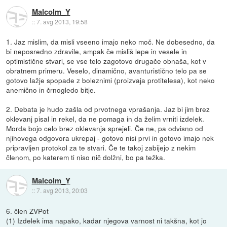
Malcolm_Y
::
7. avg 2013, 19:58
1. Jaz mislim, da misli vseeno imajo neko moč. Ne dobesedno, da
bi neposredno zdravile, ampak če misliš lepe in vesele in
optimistične stvari, se vse telo zagotovo drugače obnaša, kot v
obratnem primeru. Veselo, dinamično, avanturistično telo pa se
gotovo lažje spopade z boleznimi (proizvaja protitelesa), kot neko
anemično in črnogledo bitje.
2. Debata je hudo zašla od prvotnega vprašanja. Jaz bi jim brez
oklevanj pisal in rekel, da ne pomaga in da želim vrniti izdelek.
Morda bojo celo brez oklevanja sprejeli. Če ne, pa odvisno od
njihovega odgovora ukrepaj - gotovo nisi prvi in gotovo imajo nek
pripravljen protokol za te stvari. Če te takoj zabijejo z nekim
členom, po katerem ti niso nič dolžni, bo pa težka.
Malcolm_Y
::
7. avg 2013, 20:03
6. člen ZVPot
(1) Izdelek ima napako, kadar njegova varnost ni takšna, kot jo