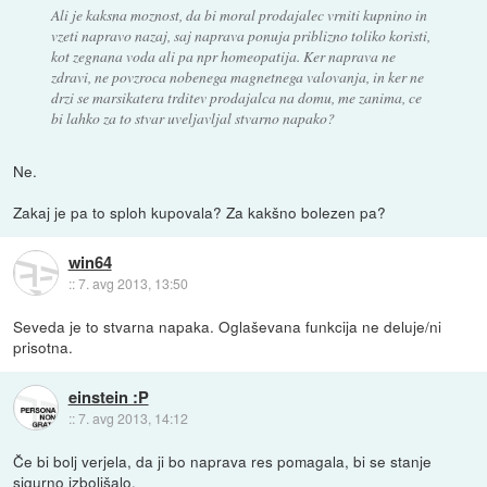
Ali je kaksna moznost, da bi moral prodajalec vrniti kupnino in
vzeti napravo nazaj, saj naprava ponuja priblizno toliko koristi,
kot zegnana voda ali pa npr homeopatija. Ker naprava ne
zdravi, ne povzroca nobenega magnetnega valovanja, in ker ne
drzi se marsikatera trditev prodajalca na domu, me zanima, ce
bi lahko za to stvar uveljavljal stvarno napako?
Ne.
Zakaj je pa to sploh kupovala? Za kakšno bolezen pa?
win64
::
7. avg 2013, 13:50
Seveda je to stvarna napaka. Oglaševana funkcija ne deluje/ni
prisotna.
einstein :P
::
7. avg 2013, 14:12
Če bi bolj verjela, da ji bo naprava res pomagala, bi se stanje
sigurno izboljšalo.