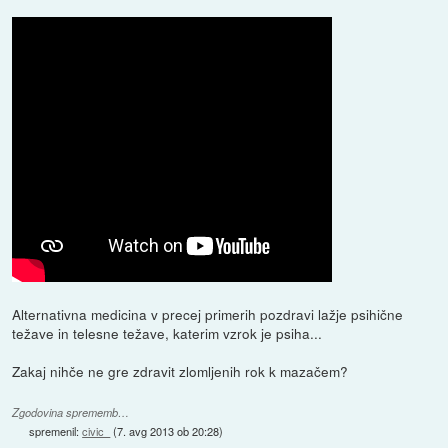
Alternativna medicina v precej primerih pozdravi lažje psihične
težave in telesne težave, katerim vzrok je psiha...
Zakaj nihče ne gre zdravit zlomljenih rok k mazačem?
Zgodovina sprememb…
spremenil:
civic_
(
7. avg 2013 ob 20:28
)