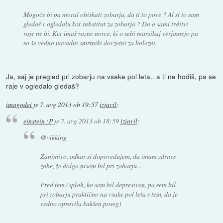
Mogoče bi pa moral obiskati zobarja, da ti to pove ? Al si to sam
gledaš v ogledalu kot substitut za zobarja ? Da o sami trditvi
raje ne bi. Ker imaš razne norce, ki o sebi marsikaj verjamejo pa
so še vedno navadni smrtniki dovzetni za bolezni.
Ja, saj je pregled pri zobarju na vsake pol leta.. a ti ne hodiš, pa se
raje v ogledalo gledaš?
imagodei
je
7. avg 2013 ob 19:57
izjavil
:
einstein :P
je
7. avg 2013 ob 18:59
izjavil
:
@vikking
Zanimivo, odkar si dopovedujem, da imam zdrave
zobe, že dolgo nisem bil pri zobarju...
Pred tem (sploh, ko sem bil depresiven, pa sem bil
pri zobarju praktično na vsake pol leta s tem, da je
vedno opravila kakšen poseg)