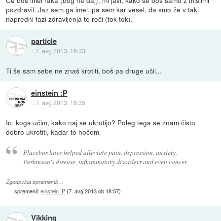
pozdravil. Jaz sem ga imel, pa sem kar vesel, da smo že v taki
napredni fazi zdravljenja te reči (tok tok).
particle
::
7. avg 2013, 18:33
Ti še sam sebe ne znaš krotiti, boš pa druge učil...
einstein :P
::
7. avg 2013, 18:35
In, koga učim, kako naj se ukrotijo? Poleg tega se znam čisto
dobro ukrotiti, kadar to hočem.
Placebos have helped alleviate pain, depression, anxiety,
Parkinson's disease, inflammatory disorders and even cancer.
Zgodovina sprememb…
spremenil:
einstein :P
(
7. avg 2013 ob 18:37
)
Vikking