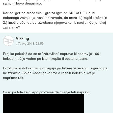
samo njihovo denarnico.
Kar se iger na srečo tiče - gre za
. Tukaj ni
igre na SREČO
nobenega zavajanja, vsak se zaveda, da mora 1.) kupiti srečko in
2.) imeti srečo, da bo izžrebana njegova kombinacija. Kje je tukaj
zavajanje?
Vikking
::
7. avg 2013, 21:59
Prej ko pokužiš da se te "zdravilne" naprave ki ozdravijo 1001
bolezen, tržijo vedno po istem kopitu ti postane jasno.
Pozitivne in dobre misli pomagajo pri hitrem okrevanju, sigurno pa
ne zdravijo. Sploh kadar govorimo o resnih boleznih kot je
naprimer rak.
Sicer pa tole zelo lepo povzame delovanje teh naprav: