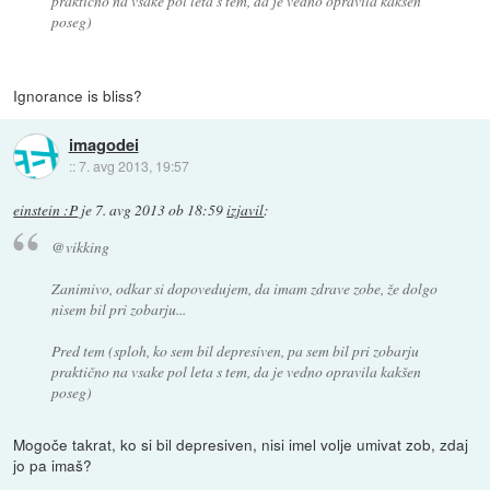
praktično na vsake pol leta s tem, da je vedno opravila kakšen
poseg)
Ignorance is bliss?
imagodei
::
7. avg 2013, 19:57
einstein :P
je
7. avg 2013 ob 18:59
izjavil
:
@vikking
Zanimivo, odkar si dopovedujem, da imam zdrave zobe, že dolgo
nisem bil pri zobarju...
Pred tem (sploh, ko sem bil depresiven, pa sem bil pri zobarju
praktično na vsake pol leta s tem, da je vedno opravila kakšen
poseg)
Mogoče takrat, ko si bil depresiven, nisi imel volje umivat zob, zdaj
jo pa imaš?