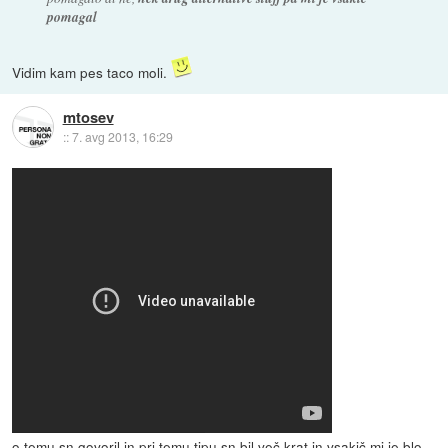
pomagal
Vidim kam pes taco moli.
mtosev
::
7. avg 2013, 16:29
o temu sn govoril in pri temu tipu sn bil več krat in vsakič mi je blo