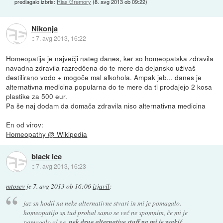
predlagalo izbris:
Rias Gremory
(
8. avg 2013 ob 09:22
)
Nikonja
::
7. avg 2013, 16:22
Homeopatija je največji nateg danes, ker so homeopatska zdravila
navadna zdravila razredčena do te mere da dejansko uživaš
destilirano vodo + mogoče mal alkohola. Ampak jeb... danes je
alternativna medicina popularna do te mere da ti prodajejo 2 kosa
plastike za 500 eur.
Pa še naj dodam da domača zdravila niso alternativna medicina
En od virov:
Homeopathy @ Wikipedia
black ice
::
7. avg 2013, 16:23
mtosev
je
7. avg 2013 ob 16:06
izjavil
:
jaz sn hodil na neke alternativne stvari in mi je pomagalo.
homeopatijo sn tud probal samo se več ne spomnim, če mi je
pomagalo al ne,
nek drug alternative stuff pa mi je vsakič