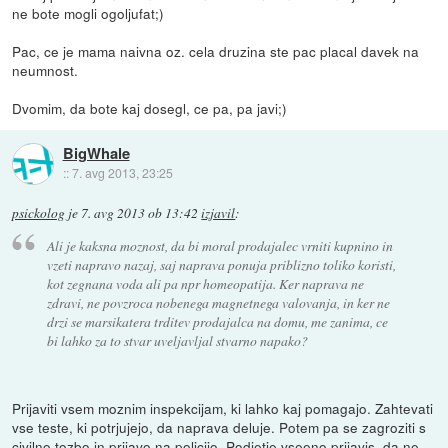
ne bote mogli ogoljufat;)
Pac, ce je mama naivna oz. cela druzina ste pac placal davek na
neumnost.
Dvomim, da bote kaj dosegl, ce pa, pa javi;)
BigWhale
::
7. avg 2013, 23:25
psickolog
je
7. avg 2013 ob 13:42
izjavil
:
Ali je kaksna moznost, da bi moral prodajalec vrniti kupnino in
vzeti napravo nazaj, saj naprava ponuja priblizno toliko koristi,
kot zegnana voda ali pa npr homeopatija. Ker naprava ne
zdravi, ne povzroca nobenega magnetnega valovanja, in ker ne
drzi se marsikatera trditev prodajalca na domu, me zanima, ce
bi lahko za to stvar uveljavljal stvarno napako?
Prijaviti vsem moznim inspekcijam, ki lahko kaj pomagajo. Zahtevati
vse teste, ki potrjujejo, da naprava deluje. Potem pa se zagroziti s
civilno tozbo in prijavo na policijo. Podjetje vseeno prijavis, da ne