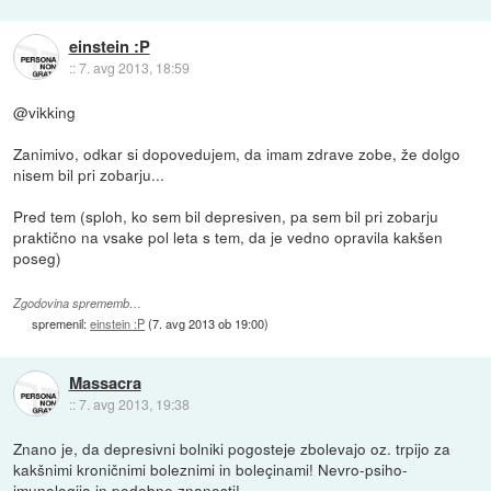
einstein :P
::
7. avg 2013, 18:59
@vikking
Zanimivo, odkar si dopovedujem, da imam zdrave zobe, že dolgo
nisem bil pri zobarju...
Pred tem (sploh, ko sem bil depresiven, pa sem bil pri zobarju
praktično na vsake pol leta s tem, da je vedno opravila kakšen
poseg)
Zgodovina sprememb…
spremenil:
einstein :P
(
7. avg 2013 ob 19:00
)
Massacra
::
7. avg 2013, 19:38
Znano je, da depresivni bolniki pogosteje zbolevajo oz. trpijo za
kakšnimi kroničnimi boleznimi in boleçinami! Nevro-psiho-
imunologija in podobne znanosti!