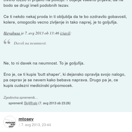
bodo se drugi imeli podobnih tezav.
Ce ti nekdo nekaj proda in ti obljublja da te bo ozdravilo gobavosti,
kolere, omogocilo vecno zivljenje in tako naprej, je to goljufija.
Hayabusa
je
7. avg 2013 ob 13:46
izjavil
:
Davek na neumnost.
Ne, to ni davek na neumnost. To je goljufija.
Eno je, ce ti kupis 'butt shaper', ki dejansko opravlja svojo nalogo,
pa ceprav je se nevem kako bebava naprava. Drugo pa je, ce
kupis cudezni medicinski pripomocek.
Zgodovina sprememb…
spremenil:
BigWhale
(
7. avg 2013 ob 23:26
)
mtosev
::
7. avg 2013, 23:44