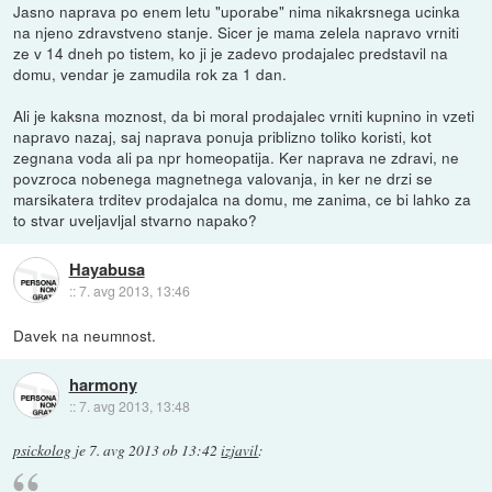
Jasno naprava po enem letu "uporabe" nima nikakrsnega ucinka
na njeno zdravstveno stanje. Sicer je mama zelela napravo vrniti
ze v 14 dneh po tistem, ko ji je zadevo prodajalec predstavil na
domu, vendar je zamudila rok za 1 dan.
Ali je kaksna moznost, da bi moral prodajalec vrniti kupnino in vzeti
napravo nazaj, saj naprava ponuja priblizno toliko koristi, kot
zegnana voda ali pa npr homeopatija. Ker naprava ne zdravi, ne
povzroca nobenega magnetnega valovanja, in ker ne drzi se
marsikatera trditev prodajalca na domu, me zanima, ce bi lahko za
to stvar uveljavljal stvarno napako?
Hayabusa
::
7. avg 2013, 13:46
Davek na neumnost.
harmony
::
7. avg 2013, 13:48
psickolog
je
7. avg 2013 ob 13:42
izjavil
: