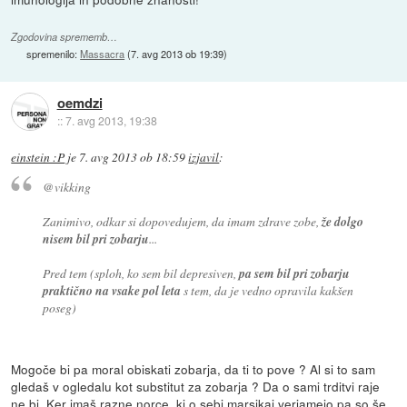
Zgodovina sprememb…
spremenilo:
Massacra
(
7. avg 2013 ob 19:39
)
oemdzi
::
7. avg 2013, 19:38
einstein :P
je
7. avg 2013 ob 18:59
izjavil
:
@vikking
Zanimivo, odkar si dopovedujem, da imam zdrave zobe,
že dolgo
nisem bil pri zobarju
...
Pred tem (sploh, ko sem bil depresiven,
pa sem bil pri zobarju
praktično na vsake pol leta
s tem, da je vedno opravila kakšen
poseg)
Mogoče bi pa moral obiskati zobarja, da ti to pove ? Al si to sam
gledaš v ogledalu kot substitut za zobarja ? Da o sami trditvi raje
ne bi. Ker imaš razne norce, ki o sebi marsikaj verjamejo pa so še