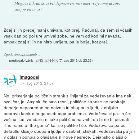
Mogoče takrat, ko si bil depresiven, nisi imel volje umivat zob,
zdaj jo pa imaš?
Zdaj si jih precej manj umivam, kot prej. Računaj, da sem si včasih
vsak dan po pol ure umival zobe, ne vem od kod mi navada,
ampak zdaj si jih na hitro umijem, pa je bolje, kot prej.
Zgodovina sprememb…
predlagalo izbris:
EINSTEIN-NIK
(
7. avg 2013 ob 23:33
)
imagodei
::
7. avg 2013, 21:57
No, primerjanje političnih strank z linijami za vedeževanje ima nek
svoj čar, ja. Ampak, če smo resni, politične stranke ne pobirajo
denarja neposredno od naivnih in obupanih ljudi, z obljubo
odprave konkretnega osebnega problema. Vedeževalci pa. In še:
večina ljudi vendarle ni tako politično naivnih, da bi ne bi poznali
"the name of the game" kar se politike tiče. Vedeževalce pa po
defaultu kličejo obupani ljudje v osebnih stiskah, vedeževalci pa jim
v oglasih ponujajo olajšanje njihove nesreče. Dejansko olajšajo