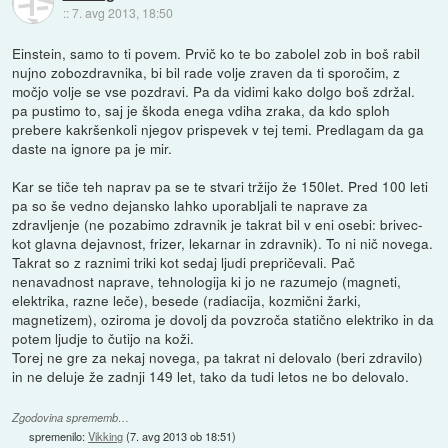
::
7. avg 2013, 18:50
Einstein, samo to ti povem. Prvič ko te bo zabolel zob in boš rabil
nujno zobozdravnika, bi bil rade volje zraven da ti sporočim, z
močjo volje se vse pozdravi. Pa da vidimi kako dolgo boš zdržal.
pa pustimo to, saj je škoda enega vdiha zraka, da kdo sploh
prebere kakršenkoli njegov prispevek v tej temi. Predlagam da ga
daste na ignore pa je mir.
Kar se tiče teh naprav pa se te stvari tržijo že 150let. Pred 100 leti
pa so še vedno dejansko lahko uporabljali te naprave za
zdravljenje (ne pozabimo zdravnik je takrat bil v eni osebi: brivec-
kot glavna dejavnost, frizer, lekarnar in zdravnik). To ni nič novega.
Takrat so z raznimi triki kot sedaj ljudi prepričevali. Pač
nenavadnost naprave, tehnologija ki jo ne razumejo (magneti,
elektrika, razne leče), besede (radiacija, kozmični žarki,
magnetizem), oziroma je dovolj da povzroča statično elektriko in da
potem ljudje to čutijo na koži.
Torej ne gre za nekaj novega, pa takrat ni delovalo (beri zdravilo)
in ne deluje že zadnji 149 let, tako da tudi letos ne bo delovalo.
Zgodovina sprememb…
spremenilo:
Vikking
(
7. avg 2013 ob 18:51
)