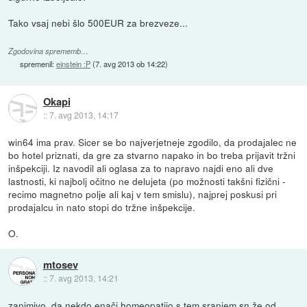
Tako vsaj nebi šlo 500EUR za brezveze...
Zgodovina sprememb…
spremenil:
einstein :P
(
7. avg 2013 ob 14:22
)
Okapi
::
7. avg 2013, 14:17
win64 ima prav. Sicer se bo najverjetneje zgodilo, da prodajalec ne
bo hotel priznati, da gre za stvarno napako in bo treba prijavit tržni
inšpekciji. Iz navodil ali oglasa za to napravo najdi eno ali dve
lastnosti, ki najbolj očitno ne delujeta (po možnosti takšni fizični -
recimo magnetno polje ali kaj v tem smislu), najprej poskusi pri
prodajalcu in nato stopi do tržne inšpekcije.
O.
mtosev
::
7. avg 2013, 14:21
zanimivo, da nekdo enači homeopatijo s tem sranjem.sn že od