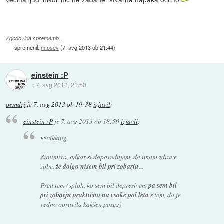
Zgodovina sprememb…
spremenil:
mtosev
(
7. avg 2013 ob 21:44
)
einstein :P
::
7. avg 2013, 21:50
oemdzi
je
7. avg 2013 ob 19:38
izjavil
:
einstein :P
je
7. avg 2013 ob 18:59
izjavil
:
@vikking
Zanimivo, odkar si dopovedujem, da imam zdrave
zobe,
že dolgo nisem bil pri zobarju
...
Pred tem (sploh, ko sem bil depresiven,
pa sem bil
pri zobarju praktično na vsake pol leta
s tem, da je
vedno opravila kakšen poseg)