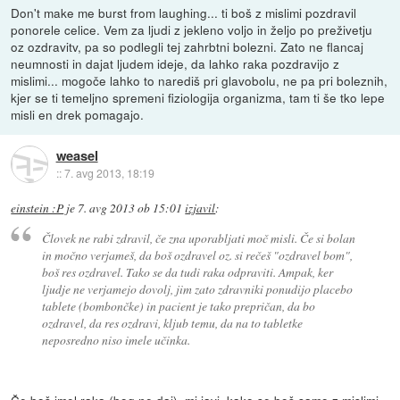
Don't make me burst from laughing... ti boš z mislimi pozdravil
ponorele celice. Vem za ljudi z jekleno voljo in željo po preživetju
oz ozdravitv, pa so podlegli tej zahrbtni bolezni. Zato ne flancaj
neumnosti in dajat ljudem ideje, da lahko raka pozdravijo z
mislimi... mogoče lahko to narediš pri glavobolu, ne pa pri boleznih,
kjer se ti temeljno spremeni fiziologija organizma, tam ti še tko lepe
misli en drek pomagajo.
weasel
::
7. avg 2013, 18:19
einstein :P
je
7. avg 2013 ob 15:01
izjavil
:
Človek ne rabi zdravil, če zna uporabljati moč misli. Če si bolan
in močno verjameš, da boš ozdravel oz. si rečeš "ozdravel bom",
boš res ozdravel. Tako se da tudi raka odpraviti. Ampak, ker
ljudje ne verjamejo dovolj, jim zato zdravniki ponudijo placebo
tablete (bombončke) in pacient je tako prepričan, da bo
ozdravel, da res ozdravi, kljub temu, da na to tabletke
neposredno niso imele učinka.
Če boš imel raka (bog ne daj), mi javi, kako se boš samo z mislimi