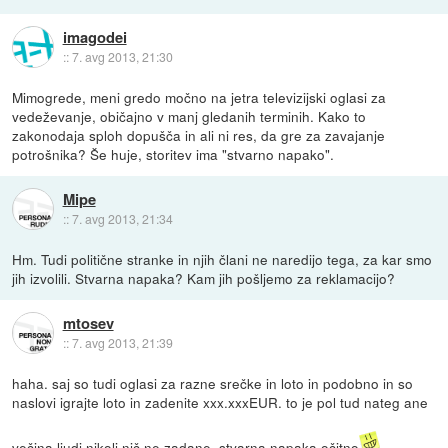
imagodei
::
7. avg 2013, 21:30
Mimogrede, meni gredo močno na jetra televizijski oglasi za
vedeževanje, običajno v manj gledanih terminih. Kako to
zakonodaja sploh dopušča in ali ni res, da gre za zavajanje
potrošnika? Še huje, storitev ima "stvarno napako".
Mipe
::
7. avg 2013, 21:34
Hm. Tudi politične stranke in njih člani ne naredijo tega, za kar smo
jih izvolili. Stvarna napaka? Kam jih pošljemo za reklamacijo?
mtosev
::
7. avg 2013, 21:39
haha. saj so tudi oglasi za razne srečke in loto in podobno in so
naslovi igrajte loto in zadenite xxx.xxxEUR. to je pol tud nateg ane
večina ljudi nikoli nič ne zadane. stvarna napaka očitno