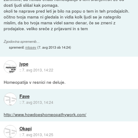
dosti ljudi slišal kak pomaga.
okoli te naprave pred leti je bilo na popu o tem in teh prodajalcih.
očitno tvoja mama ni gledala in vidla kolk ljudi se je nategnilo
mislim, da bo tvoja mama videl samo denar, če se zmeni z
prodajalce. veliko sreče z prijavami in s tem
Zgodovina sprememb…
spremenil:
mtosev
(
7. avg 2013 ob 14:24
)
jype
::
7. avg 2013, 14:22
Homeopatija v resnici ne deluje.
Fave
::
7. avg 2013, 14:24
http://www.howdoeshomeopathywork.com/
Okapi
::
7. avg 2013, 14:25