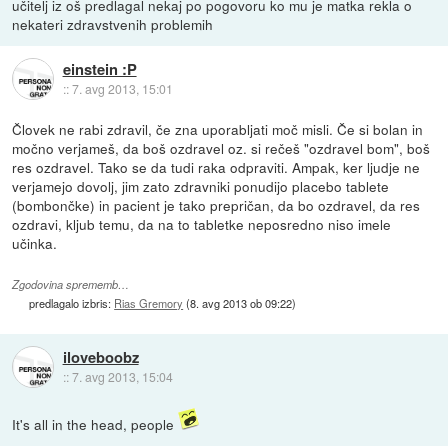
učitelj iz oš predlagal nekaj po pogovoru ko mu je matka rekla o
nekateri zdravstvenih problemih
einstein :P
::
7. avg 2013, 15:01
Človek ne rabi zdravil, če zna uporabljati moč misli. Če si bolan in
močno verjameš, da boš ozdravel oz. si rečeš "ozdravel bom", boš
res ozdravel. Tako se da tudi raka odpraviti. Ampak, ker ljudje ne
verjamejo dovolj, jim zato zdravniki ponudijo placebo tablete
(bombončke) in pacient je tako prepričan, da bo ozdravel, da res
ozdravi, kljub temu, da na to tabletke neposredno niso imele
učinka.
Zgodovina sprememb…
predlagalo izbris:
Rias Gremory
(
8. avg 2013 ob 09:22
)
iloveboobz
::
7. avg 2013, 15:04
It's all in the head, people