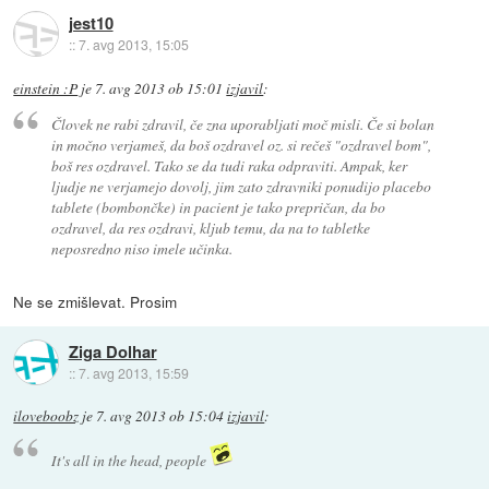
jest10
::
7. avg 2013, 15:05
einstein :P
je
7. avg 2013 ob 15:01
izjavil
:
Človek ne rabi zdravil, če zna uporabljati moč misli. Če si bolan
in močno verjameš, da boš ozdravel oz. si rečeš "ozdravel bom",
boš res ozdravel. Tako se da tudi raka odpraviti. Ampak, ker
ljudje ne verjamejo dovolj, jim zato zdravniki ponudijo placebo
tablete (bombončke) in pacient je tako prepričan, da bo
ozdravel, da res ozdravi, kljub temu, da na to tabletke
neposredno niso imele učinka.
Ne se zmišlevat. Prosim
Ziga Dolhar
::
7. avg 2013, 15:59
iloveboobz
je
7. avg 2013 ob 15:04
izjavil
:
It's all in the head, people