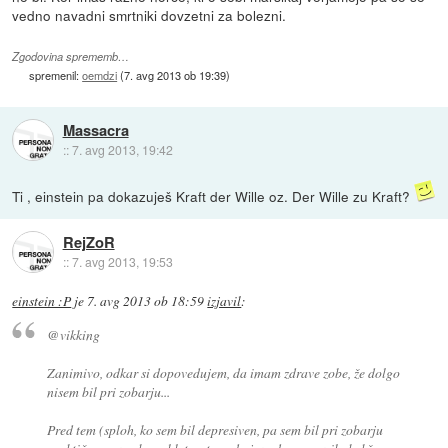
vedno navadni smrtniki dovzetni za bolezni.
Zgodovina sprememb…
spremenil:
oemdzi
(
7. avg 2013 ob 19:39
)
Massacra
::
7. avg 2013, 19:42
Ti , einstein pa dokazuješ Kraft der Wille oz. Der Wille zu Kraft?
RejZoR
::
7. avg 2013, 19:53
einstein :P
je
7. avg 2013 ob 18:59
izjavil
:
@vikking
Zanimivo, odkar si dopovedujem, da imam zdrave zobe, že dolgo
nisem bil pri zobarju...
Pred tem (sploh, ko sem bil depresiven, pa sem bil pri zobarju