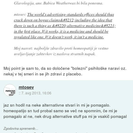
Glavologija, ane. Babica Weatherwax bi bila ponosna.
mtosev:
The world's advertising-standards offices should thus
crack down on bogus claims&#8212;including the idea that
there is such a thing as &#8220;alternative medicine&#8221;
in the first place. If it works, it is a medicine and should be
regulated like one. If it doesn't work, it isn't a medicine.
Moj nasvet: najboljše
zdravilo
proti homeopatiji je vestno
uveljavljanje zahtevkov iz naslova stvarnih napak.
Moj point je sam to, da so določene "bolezni" psihiloške naravi oz.
nekaj v tej smeri in se jih zdravi z placebo.
mtosev
::
7. avg 2013, 16:06
jaz sn hodil na neke alternativne stvari in mi je pomagalo.
homeopatijo sn tud probal samo se več ne spomnim, če mi je
pomagalo al ne, nek drug alternative stuff pa mi je vsakič pomagal
Zgodovina sprememb…