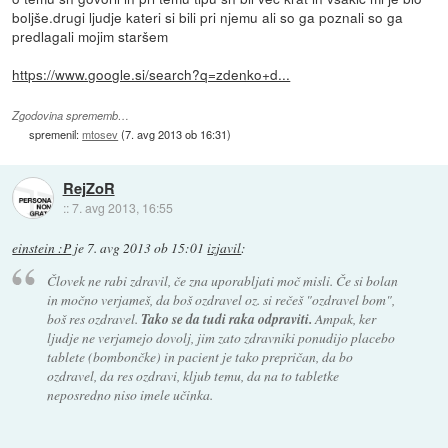
boljše.drugi ljudje kateri si bili pri njemu ali so ga poznali so ga
predlagali mojim staršem
https://www.google.si/search?q=zdenko+d...
Zgodovina sprememb…
spremenil:
mtosev
(
7. avg 2013 ob 16:31
)
RejZoR
::
7. avg 2013, 16:55
einstein :P
je
7. avg 2013 ob 15:01
izjavil
:
Človek ne rabi zdravil, če zna uporabljati moč misli. Če si bolan
in močno verjameš, da boš ozdravel oz. si rečeš "ozdravel bom",
boš res ozdravel.
Tako se da tudi raka odpraviti.
Ampak, ker
ljudje ne verjamejo dovolj, jim zato zdravniki ponudijo placebo
tablete (bombončke) in pacient je tako prepričan, da bo
ozdravel, da res ozdravi, kljub temu, da na to tabletke
neposredno niso imele učinka.