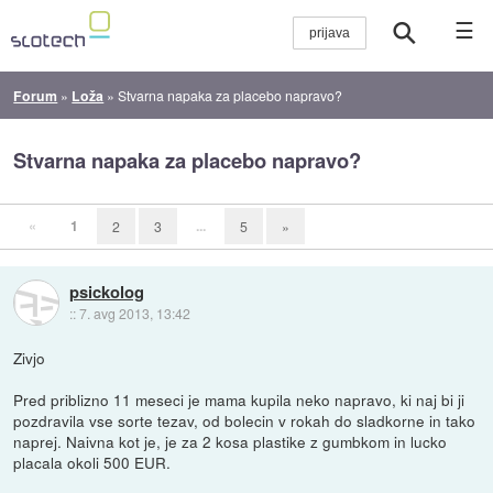
☰
Forum
»
Loža
»
Stvarna napaka za placebo napravo?
Stvarna napaka za placebo napravo?
«
1
...
2
3
5
»
psickolog
::
7. avg 2013, 13:42
Zivjo
Pred priblizno 11 meseci je mama kupila neko napravo, ki naj bi ji
pozdravila vse sorte tezav, od bolecin v rokah do sladkorne in tako
naprej. Naivna kot je, je za 2 kosa plastike z gumbkom in lucko
placala okoli 500 EUR.