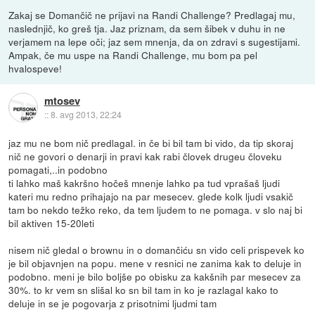
Zakaj se Domančič ne prijavi na Randi Challenge? Predlagaj mu,
naslednjič, ko greš tja. Jaz priznam, da sem šibek v duhu in ne
verjamem na lepe oči; jaz sem mnenja, da on zdravi s sugestijami.
Ampak, če mu uspe na Randi Challenge, mu bom pa pel
hvalospeve!
mtosev
::
8. avg 2013, 22:24
jaz mu ne bom nič predlagal. in če bi bil tam bi vido, da tip skoraj
nič ne govori o denarji in pravi kak rabi človek drugeu človeku
pomagati,..in podobno
ti lahko maš kakršno hočeš mnenje lahko pa tud vprašaš ljudi
kateri mu redno prihajajo na par mesecev. glede kolk ljudi vsakič
tam bo nekdo težko reko, da tem ljudem to ne pomaga. v slo naj bi
bil aktiven 15-20leti
nisem nič gledal o brownu in o domančiću sn vido celi prispevek ko
je bil objavnjen na popu. mene v resnici ne zanima kak to deluje in
podobno. meni je bilo boljše po obisku za kakšnih par mesecev za
30%. to kr vem sn slišal ko sn bil tam in ko je razlagal kako to
deluje in se je pogovarja z prisotnimi ljudmi tam