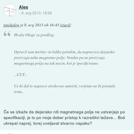
Ales
::
8. avg 2013, 18:58
psickolog
je
8. avg 2013 ob 16:43
izjavil
:
Hvala Okapi za predlog.
Opravil sem meritev in lahko potrdim, da napravica dejansko
proizvaja neko magnetno polje. Vendar pa ne proizvaja
magnetnega polja na tak nacin, kot je specificirano.
...CUT...
Ce bi dal te naprave strokovno umeriti, verjetno ne bi prestale
testa..
Če se izkaže da dejansko niti magnetnega polja ne ustvarjajo po
specifikaciji, je to po moje dober pristop k razrešitvi težave... Boš
ukrepal naprej, torej uveljaval stvarno napako?