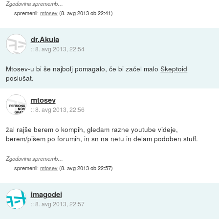
Zgodovina sprememb…
spremenil:
mtosev
(
8. avg 2013 ob 22:41
)
dr.Akula
::
8. avg 2013, 22:54
Mtosev-u bi še najbolj pomagalo, če bi začel malo
Skeptoid
poslušat.
mtosev
::
8. avg 2013, 22:56
žal rajše berem o kompih, gledam razne youtube videje,
berem/pišem po forumih, in sn na netu in delam podoben stuff.
Zgodovina sprememb…
spremenil:
mtosev
(
8. avg 2013 ob 22:57
)
imagodei
::
8. avg 2013, 22:57