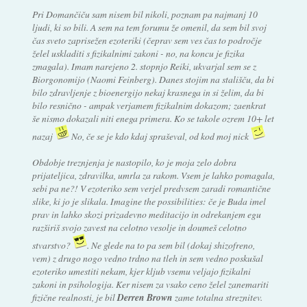
Pri Domančiču sam nisem bil nikoli, poznam pa najmanj 10
ljudi, ki so bili. A sem na tem forumu že omenil, da sem bil svoj
čas sveto zaprisežen ezoteriki (čeprav sem ves čas to področje
želel uskladiti s fizikalnimi zakoni - no, na koncu je fizika
zmagala). Imam narejeno 2. stopnjo Reiki, ukvarjal sem se z
Biorgonomijo (Naomi Feinberg). Danes stojim na stališču, da bi
bilo zdravljenje z bioenergijo nekaj krasnega in si želim, da bi
bilo resnično - ampak verjamem fizikalnim dokazom; zaenkrat
še nismo dokazali niti enega primera. Ko se takole ozrem 10+ let
nazaj
No, če se je kdo kdaj spraševal, od kod moj nick
Obdobje treznjenja je nastopilo, ko je moja zelo dobra
prijateljica, zdravilka, umrla za rakom. Vsem je lahko pomagala,
sebi pa ne?! V ezoteriko sem verjel predvsem zaradi romantične
slike, ki jo je slikala. Imagine the possibilities: če je Buda imel
prav in lahko skozi prizadevno meditacijo in odrekanjem egu
razširiš svojo zavest na celotno vesolje in doumeš celotno
stvarstvo?
. Ne glede na to pa sem bil (dokaj shizofreno,
vem) z drugo nogo vedno trdno na tleh in sem vedno poskušal
ezoteriko umestiti nekam, kjer kljub vsemu veljajo fizikalni
zakoni in psihologija. Ker nisem za vsako ceno želel zanemariti
fizične realnosti, je bil
Derren Brown
zame totalna streznitev.