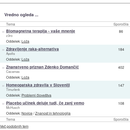
Vredno ogleda ...
Tema
Sporočila
»
Biomagnetna terapija - vaše mnenje
86
z3ro
Oddelek:
Loža
»
Zdravljenje raka-alternativa
184
Apofis
Oddelek:
Loža
»
Znanstveno priznan Zdenko Domančić
402
Cacamas
Oddelek:
Loža
»
Homeopatska zdravila v Sloveniji
147
Timurlenk
Oddelek:
Problemi človeštva
»
Placebo učinek deluje tudi, če zanj vemo
108
McHusch
Oddelek:
Novice
/
Znanost in tehnologija
Tema
Sporočila
Več podobnih tem