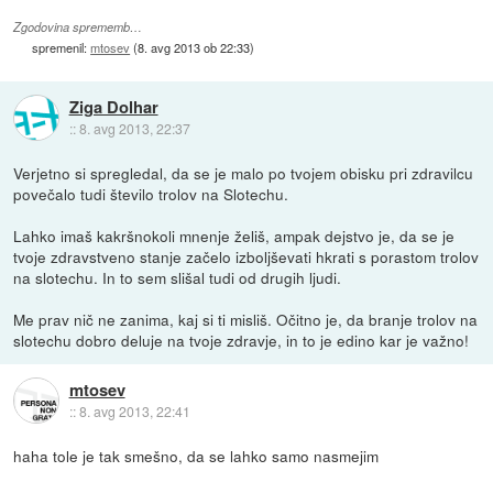
Zgodovina sprememb…
spremenil:
mtosev
(
8. avg 2013 ob 22:33
)
Ziga Dolhar
::
8. avg 2013, 22:37
Verjetno si spregledal, da se je malo po tvojem obisku pri zdravilcu
povečalo tudi število trolov na Slotechu.
Lahko imaš kakršnokoli mnenje želiš, ampak dejstvo je, da se je
tvoje zdravstveno stanje začelo izboljševati hkrati s porastom trolov
na slotechu. In to sem slišal tudi od drugih ljudi.
Me prav nič ne zanima, kaj si ti misliš. Očitno je, da branje trolov na
slotechu dobro deluje na tvoje zdravje, in to je edino kar je važno!
mtosev
::
8. avg 2013, 22:41
haha tole je tak smešno, da se lahko samo nasmejim