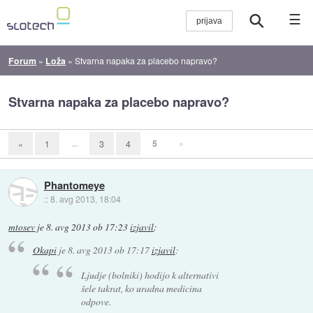
☰
Forum
»
Loža
»
Stvarna napaka za placebo napravo?
Stvarna napaka za placebo napravo?
...
5
»
«
1
3
4
Phantomeye
::
8. avg 2013, 18:04
mtosev
je
8. avg 2013 ob 17:23
izjavil
:
Okapi
je
8. avg 2013 ob 17:17
izjavil
:
Ljudje (bolniki) hodijo k alternativi
šele takrat, ko uradna medicina
odpove.