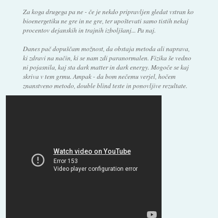
Za koga drugega pa ne - če je nekdo pripravljen gledat vstran ko
bioenergetiku ne gre in ne gre, ter upoštevati samo tistih nekaj
procentov dejanskih in trajnih izboljšanj... Pa naj.
Danes pač dopuščam možnost, da obstaja metoda ali naprava,
ki zdravi na način, ki se nam zdi paranormalen. Fizika še vedno
ni pojasnila, kaj sta dark matter in dark energy. Mogoče se kaj
skriva v tem grmu. Ampak - da bom nečemu verjel, hočem
znanstveno metodo, double blind teste in ponovljive rezultate.