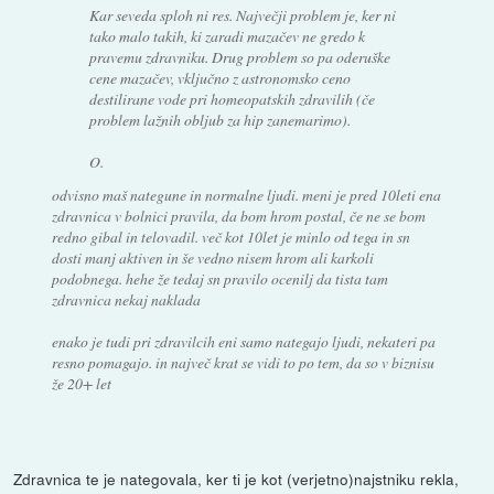
Kar seveda sploh ni res. Največji problem je, ker ni
tako malo takih, ki zaradi mazačev ne gredo k
pravemu zdravniku. Drug problem so pa oderuške
cene mazačev, vključno z astronomsko ceno
destilirane vode pri homeopatskih zdravilih (če
problem lažnih obljub za hip zanemarimo).
O.
odvisno maš nategune in normalne ljudi. meni je pred 10leti ena
zdravnica v bolnici pravila, da bom hrom postal, če ne se bom
redno gibal in telovadil. več kot 10let je minlo od tega in sn
dosti manj aktiven in še vedno nisem hrom ali karkoli
podobnega. hehe že tedaj sn pravilo ocenilj da tista tam
zdravnica nekaj naklada
enako je tudi pri zdravilcih eni samo nategajo ljudi, nekateri pa
resno pomagajo. in največ krat se vidi to po tem, da so v biznisu
že 20+ let
Zdravnica te je nategovala, ker ti je kot (verjetno)najstniku rekla,