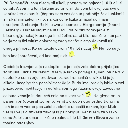
Pri Domančiču sam nisem bil nikoli, poznam pa najmanj 10 ljudi, ki
so bili. A sem na tem forumu že omenil, da sem bil svoj čas sveto
zaprisežen ezoteriki (čeprav sem ves čas to področje želel uskladiti
s fizikalnimi zakoni - no, na koncu je fizika zmagala). Imam
narejeno 2. stopnjo Reiki, ukvarjal sem se z Biorgonomijo (Naomi
Feinberg). Danes stojim na stališču, da bi bilo zdravljenje z
bioenergijo nekaj krasnega in si želim, da bi bilo resnično - ampak
verjamem fizikalnim dokazom; zaenkrat še nismo dokazali niti
enega primera. Ko se takole ozrem 10+ let nazaj
No, če se je
kdo kdaj spraševal, od kod moj nick
Obdobje treznjenja je nastopilo, ko je moja zelo dobra prijateljica,
zdravilka, umrla za rakom. Vsem je lahko pomagala, sebi pa ne?! V
ezoteriko sem verjel predvsem zaradi romantične slike, ki jo je
slikala. Imagine the possibilities: če je Buda imel prav in lahko skozi
prizadevno meditacijo in odrekanjem egu razširiš svojo zavest na
celotno vesolje in doumeš celotno stvarstvo?
. Ne glede na to
pa sem bil (dokaj shizofreno, vem) z drugo nogo vedno trdno na
tleh in sem vedno poskušal ezoteriko umestiti nekam, kjer kljub
vsemu veljajo fizikalni zakoni in psihologija. Ker nisem za vsako
ceno želel zanemariti fizične realnosti, je bil
zame
Derren Brown
totalna streznitev.