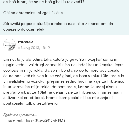
da boš hrom, če se ne boš gibal in telovadil?
Očitno ohromelost ni zgolj fizična.
Zdravniki pogosto strašijo otroke in najstnike z namenom, da
dosežejo določen efekt.
mtosev
::
8. avg 2013, 18:12
am ne. ta je bla edina taka katera je govorila nekaj kar sama ni
mogla vedeti, vsi drugi zdravniki niso nakladali kot ta ženska. imam
scoliosis in mi je rekla, da se mi bo stanje do te mere poslabšalo,
če ne bom več aktiven in se več gibal, da bom v roku 10let hrom in
v invalidskemu vozičku. prej sn še redno hodil na vaje za hrbtenico
in ta zdravnica mi je rekla, da bom hrom, ker se že tedaj nisem
pretirano gibal. že 10let ne delam vaje za hrbtenico in sn še manj
aktiven kot sn bil tedaj. hrom nisem postal niti se mi stanje ni
postabšalo. tolk o tej zdravnici
Zgodovina sprememb…
spremenil:
mtosev
(
8. avg 2013 ob 18:19
)