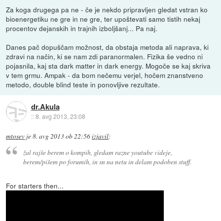
Za koga drugega pa ne - če je nekdo pripravljen gledat vstran ko
bioenergetiku ne gre in ne gre, ter upoštevati samo tistih nekaj
procentov dejanskih in trajnih izboljšanj... Pa naj.
Danes pač dopuščam možnost, da obstaja metoda ali naprava, ki
zdravi na način, ki se nam zdi paranormalen. Fizika še vedno ni
pojasnila, kaj sta dark matter in dark energy. Mogoče se kaj skriva
v tem grmu. Ampak - da bom nečemu verjel, hočem znanstveno
metodo, double blind teste in ponovljive rezultate.
dr.Akula
::
8. avg 2013, 23:08
mtosev
je
8. avg 2013 ob 22:56
izjavil
:
žal rajše berem o kompih, gledam razne youtube videje,
berem/pišem po forumih, in sn na netu in delam podoben stuff.
For starters then...