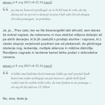
mtosev
je
8. avg 2013 ob 22:24
izjavil
:
jaz mu ne bom nič predlagal. in če bi bil tam bi vido, da tip
skoraj nič ne govori o denarji in pravi kak rabi človek drugeu
človeku pomagati,..in podobno
Ja, ja... Prav zato, ker so tile bioenergetiki taki altruisti, sem danes
že enkrat napisal, da nobenemu ni mus obdržat milijona dolarjev ali
pa silnih denarjev, ki bi jih zaslužili s prodajo storitve / naprave, ki z
visoko stopnjo verjetnosti pozdravi vse od plešavosti, do glivičnega
obolenja nog, levkemije, multiple skleroze in mišične distrofije.
Randijevo nagrado in tantieme kamot lahko podari v dobrodelne
namene.
mtosev
je
8. avg 2013 ob 22:24
izjavil
:
ti lahko maš kakršno hočeš mnenje lahko pa tud vprašaš ljudi
kateri mu redno prihajajo na par mesecev. glede kolk ljudi
vsakič tam bo nekdo težko reko, da tem ljudem to ne pomaga. v
slo naj bi bil aktiven 15-20leti
No, sine, tkole je.