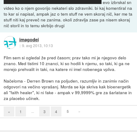
evo izbrskal sn
video ko o njem govorijo nekateri slo zdravniki. bi kaj komentiral na
to kar si napisal, ampak jaz o tem stuff ne vem skoraj nič, ker me ta
stuff niti kaj preveč ne zanima. okoli zdravlja zase pa nisem skoraj
nič storil in to temu skrbijo drugi
imagodei
::
9. avg 2013, 10:13
Film sem si ogledal že pred časom; prav tako mi je njegovo delo
znano. Med tistimi 10 znanci, ki so hodili k njemu, so taki, ki ga ne
morejo prehvalit in taki, na katere ni imel nobenega vpliva.
Načeloma - Derren Brown na poljuden, razumljiv in zanimiv način
odgovori na večino vprašanj. Morda se kje skriva kak bioenergetik
ali "faith healer", ki ni fake - ampak v 99,9999% gre za šarlatane in
za placebo učinek.
...
5
»
«
1
3
4