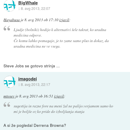
BigWhale
::
8. avg 2013, 22:07
Hayabusa
je
8. avg 2013 ob 17:10
izjavil
:
Ljudje (bolniki) hodijo k alternativi šele takrat, ko uradna
medicina odpove.
Če komu lahko pomagajo, je to zame samo plus in dokaz, da
uradna medicina ne ve vsega.
Steve Jobs se gotovo strinja ...
imagodei
::
8. avg 2013, 22:17
mtosev
je
8. avg 2013 ob 16:51
izjavil
:
sugestija in razne fore na meni žal ne palijo.verjamem samo ko
mi je boljše oz ko pride do izboljšanja stanja
A si že pogledal Derrena Browna?