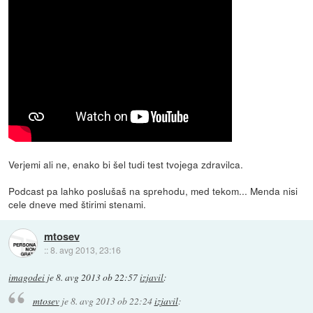
Verjemi ali ne, enako bi šel tudi test tvojega zdravilca.
Podcast pa lahko poslušaš na sprehodu, med tekom... Menda nisi
cele dneve med štirimi stenami.
mtosev
::
8. avg 2013, 23:16
imagodei
je
8. avg 2013 ob 22:57
izjavil
:
mtosev
je
8. avg 2013 ob 22:24
izjavil
: