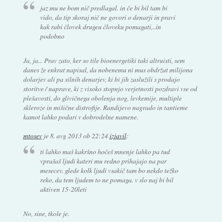
jaz mu ne bom nič predlagal. in če bi bil tam bi
vido, da tip skoraj nič ne govori o denarji in pravi
kak rabi človek drugeu človeku pomagati,..in
podobno
Ja, ja... Prav zato, ker so tile bioenergetiki taki altruisti, sem
danes že enkrat napisal, da nobenemu ni mus obdržat milijona
dolarjev ali pa silnih denarjev, ki bi jih zaslužili s prodajo
storitve / naprave, ki z visoko stopnjo verjetnosti pozdravi vse od
plešavosti, do glivičnega obolenja nog, levkemije, multiple
skleroze in mišične distrofije. Randijevo nagrado in tantieme
kamot lahko podari v dobrodelne namene.
mtosev
je
8. avg 2013 ob 22:24
izjavil
:
ti lahko maš kakršno hočeš mnenje lahko pa tud
vprašaš ljudi kateri mu redno prihajajo na par
mesecev. glede kolk ljudi vsakič tam bo nekdo težko
reko, da tem ljudem to ne pomaga. v slo naj bi bil
aktiven 15-20leti
No, sine, tkole je.