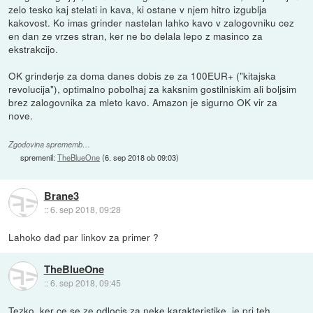
zelo tesko kaj stelati in kava, ki ostane v njem hitro izgublja
kakovost. Ko imas grinder nastelan lahko kavo v zalogovniku cez
en dan ze vrzes stran, ker ne bo delala lepo z masinco za
ekstrakcijo.
OK grinderje za doma danes dobis ze za 100EUR+ ("kitajska
revolucija"), optimalno pobolhaj za kaksnim gostilniskim ali boljsim
brez zalogovnika za mleto kavo. Amazon je sigurno OK vir za
nove.
Zgodovina sprememb…
spremenil:
TheBlueOne
(
6. sep 2018 ob 09:03
)
Brane3
::
6. sep 2018, 09:28
Lahoko dađ par linkov za primer ?
TheBlueOne
::
6. sep 2018, 09:45
Tezko, ker ce se ze odlocis za neke karakteristike, je pri teh