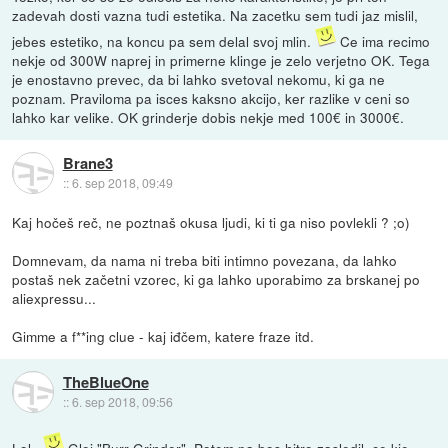
zadevah dosti vazna tudi estetika. Na zacetku sem tudi jaz mislil,
jebes estetiko, na koncu pa sem delal svoj mlin.
Ce ima recimo
nekje od 300W naprej in primerne klinge je zelo verjetno OK. Tega
je enostavno prevec, da bi lahko svetoval nekomu, ki ga ne
poznam. Praviloma pa isces kaksno akcijo, ker razlike v ceni so
lahko kar velike. OK grinderje dobis nekje med 100€ in 3000€.
Brane3
::
6. sep 2018, 09:49
Kaj hočeš reč, ne poztnaš okusa ljudi, ki ti ga niso povlekli ? ;o)
Domnevam, da nama ni treba biti intimno povezana, da lahko
postaš nek začetni vzorec, ki ga lahko uporabimo za brskanej po
aliexpressu...
Gimme a f**ing clue - kaj iđčem, katere fraze itd.
TheBlueOne
::
6. sep 2018, 09:56