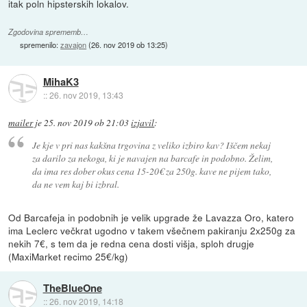
itak poln hipsterskih lokalov.
Zgodovina sprememb…
spremenilo:
zavajon
(
26. nov 2019 ob 13:25
)
MihaK3
::
26. nov 2019, 13:43
mailer
je
25. nov 2019 ob 21:03
izjavil
:
Je kje v pri nas kakšna trgovina z veliko izbiro kav? Iščem nekaj
za darilo za nekoga, ki je navajen na barcafe in podobno. Želim,
da ima res dober okus cena 15-20€ za 250g. kave ne pijem tako,
da ne vem kaj bi izbral.
Od Barcafeja in podobnih je velik upgrade že Lavazza Oro, katero
ima Leclerc večkrat ugodno v takem všečnem pakiranju 2x250g za
nekih 7€, s tem da je redna cena dosti višja, sploh drugje
(MaxiMarket recimo 25€/kg)
TheBlueOne
::
26. nov 2019, 14:18