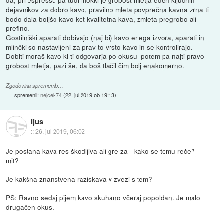
dejavnikov za dobro kavo, pravilno mleta povprečna kavna zrna ti
bodo dala boljšo kavo kot kvalitetna kava, zmleta pregrobo ali
prefino.
Gostilniški aparati dobivajo (naj bi) kavo enega izvora, aparati in
mlinčki so nastavljeni za prav to vrsto kavo in se kontrolirajo.
Dobiti moraš kavo ki ti odgovarja po okusu, potem pa najti pravo
grobost mletja, pazi še, da boš tlačil čim bolj enakomerno.
Zgodovina sprememb…
spremenil:
nejcek74
(
22. jul 2019 ob 19:13
)
Ijus
::
26. jul 2019, 06:02
Je postana kava res škodljiva ali gre za - kako se temu reče? -
mit?
Je kakšna znanstvena raziskava v zvezi s tem?
PS: Ravno sedaj pijem kavo skuhano včeraj popoldan. Je malo
drugačen okus.