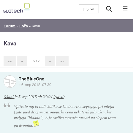
☰
Forum
»
Loža
»
Kava
Kava
6
/ 7
««
«
»
»»
TheBlueOne
::
6. sep 2018, 07:39
Okapi
je
5. sep 2018 ob 23:04
izjavil
:
Vplivalo naj bi tudi, koliko se kavina zrna segrejejo pri mletju
(zato med drugim astronomska cena nekaterih mlinčkov, ker
meljejo "hladno"). A je razliko mogoče zaznati na slepem testu,
pa dvomim.