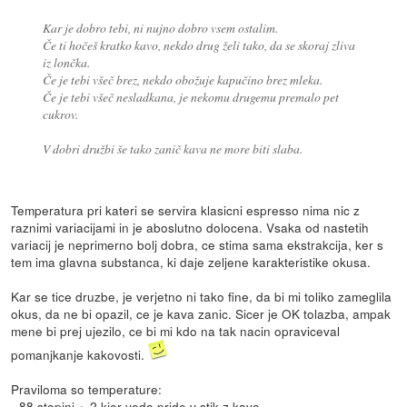
Kar je dobro tebi, ni nujno dobro vsem ostalim.
Če ti hočeš kratko kavo, nekdo drug želi tako, da se skoraj zliva
iz lončka.
Če je tebi všeč brez, nekdo obožuje kapučino brez mleka.
Če je tebi všeč nesladkana, je nekomu drugemu premalo pet
cukrov.
V dobri družbi še tako zanič kava ne more biti slaba.
Temperatura pri kateri se servira klasicni espresso nima nic z
raznimi variacijami in je aboslutno dolocena. Vsaka od nastetih
variacij je neprimerno bolj dobra, ce stima sama ekstrakcija, ker s
tem ima glavna substanca, ki daje zeljene karakteristike okusa.
Kar se tice druzbe, je verjetno ni tako fine, da bi mi toliko zameglila
okus, da ne bi opazil, ce je kava zanic. Sicer je OK tolazba, ampak
mene bi prej ujezilo, ce bi mi kdo na tak nacin opraviceval
pomanjkanje kakovosti.
Praviloma so temperature:
- 88 stopinj +-2 kjer voda pride v stik z kavo