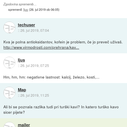
Zgodovina sprememb…
spremenil:
Ijus
(
26. jul 2019 ob 06:05
)
techuser
::
26. jul 2019, 07:04
Kva je polna antioksidantov, kofein je problem, če jo preveč uživaš.
http://www.virmodrosti.com/prehrana/kav...
Ijus
::
26. jul 2019, 07:25
Hm, hm, hm: negativne lastnost: kalcij, železo, kosti,...
Map
::
26. jul 2019, 11:25
Ali bi se poznala razlika tudi pri turški kavi? In katero turško kavo
sicer pijete?
mailer