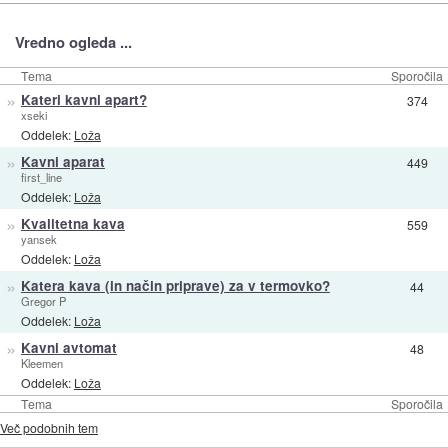
Vredno ogleda ...
Tema
Sporočila
»
Kateri kavni apart?
374
xseki
Oddelek:
Loža
»
Kavni aparat
449
first_line
Oddelek:
Loža
»
Kvalitetna kava
559
yansek
Oddelek:
Loža
»
Katera kava (in način priprave) za v termovko?
44
Gregor P
Oddelek:
Loža
»
Kavni avtomat
48
Kleemen
Oddelek:
Loža
Tema
Sporočila
Več podobnih tem