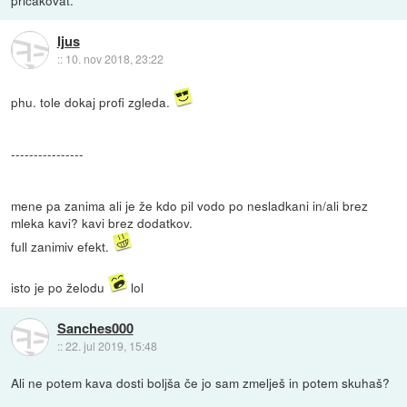
Ijus
::
10. nov 2018, 23:22
phu. tole dokaj profi zgleda.
----------------
mene pa zanima ali je že kdo pil vodo po nesladkani in/ali brez
mleka kavi? kavi brez dodatkov.
full zanimiv efekt.
isto je po želodu
lol
Sanches000
::
22. jul 2019, 15:48
Ali ne potem kava dosti boljša če jo sam zmelješ in potem skuhaš?