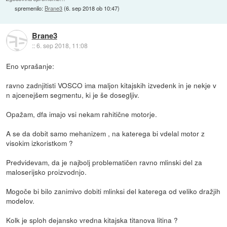
spremenilo:
Brane3
(
6. sep 2018 ob 10:47
)
Brane3
::
6. sep 2018, 11:08
Eno vprašanje:
ravno zadnjitisti VOSCO ima maljon kitajskih izvedenk in je nekje v
n ajcenejšem segmentu, ki je še dosegljiv.
Opažam, dfa imajo vsi nekam rahitične motorje.
A se da dobit samo mehanizem , na katerega bi vdelal motor z
visokim izkoristkom ?
Predvidevam, da je najbolj problematičen ravno mlinski del za
maloserijsko proizvodnjo.
Mogoče bi bilo zanimivo dobiti mlinksi del katerega od veliko dražjih
modelov.
Kolk je sploh dejansko vredna kitajska titanova litina ?