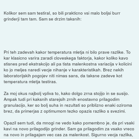
Kolikor sem sam testiral, so bili prakticno vsi malo boljsi burr
grinderji tam tam. Sam se drzim taksnih:
Pri teh zadevah kakor temperatura mletja ni bilo prave razlike. To
kar klasicno varira zaradi cloveskega faktorja, kakor koliko kavo
stisnes pred ekstrakcijo ali pa tista malenkostna variacija v kolicini
ko jo meljes naredi vecje nihanje v karakteristikah. Brez nekih
laboratorijskih pogojev niti nimas sans, da taksne zadeve kot
temperatura mletja testiras.
Za moj okus najbolj vpliva to, kako dolgo zrna stojijo in se susijo.
Ampak tudi pri kaksnih starejsih zrnih enostavno prilagodim
granulacijo, ker so bolj suha in rezultati so priblizno enaki oziroma
brez, da primerjas z optimumom tezko opazis razliko s svezimi.
Opazil sem tudi, da mnogi ne vedo kako pomembno je, da pri vsaki
kavi na novo prilagodijo grinder. Sam ga prilagodim za vsako vreco
na novo in prilagajam vec cas za malenkost. Sigurno vecja razlika,