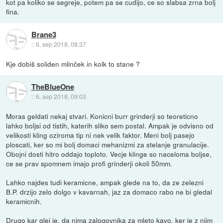
kot pa koliko se segreje, potem pa se cudijo, ce so slabsa zrna bolj
fina.
Brane3
::
6. sep 2018, 08:37
Kje dobiš soliden mlinček in kolk to stane ?
TheBlueOne
::
6. sep 2018, 09:03
Moras geldati nekaj stvari. Konicni burr grinderji so teoreticno
lahko boljsi od tistih, katerih sliko sem postal. Ampak je odvisno od
velikosti kling oziroma tip ni nek velik faktor. Meni bolj pasejo
ploscati, ker so mi bolj domaci mehanizmi za stelanje granulacije.
Obojni dosti hitro oddajo toploto. Vecje klinge so naceloma boljse,
ce se prav spomnem imajo profi grinderji okoli 50mm.
Lahko najdes tudi keramicne, ampak glede na to, da ze zelezni
B.P. drzijo zelo dolgo v kavarnah, jaz za domaco rabo ne bi gledal
keramicnih.
Drugo kar glej je, da nima zalogovnika za mleto kavo, ker je z njim