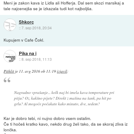
Meni je zakon kava iz Lidla ali Hofferja. Dal sem skozi marsikaj a
tale najcenejša se je izkazala tudi kot najboljša.
Shkorc
::
7. sep 2018, 20:34
Kupujem v Cafe Čokl.
Pika na i
::
8. sep 2018, 11:13
Pithlit
je
11. avg 2016 ob 11:19
izjavil
:
Nagradno vprašanje... kolk naj bi imela kava temperature pri
pitju? Oz, kakšno pijete? Direkt z mašina na šank, pa hit po
grlu? Al mogoče počakate kako minuto, dve, sedem?
Kar je dobro tebi, ni nujno dobro vsem ostalim.
Če ti hočeš kratko kavo, nekdo drug želi tako, da se skoraj zliva iz
lončka.