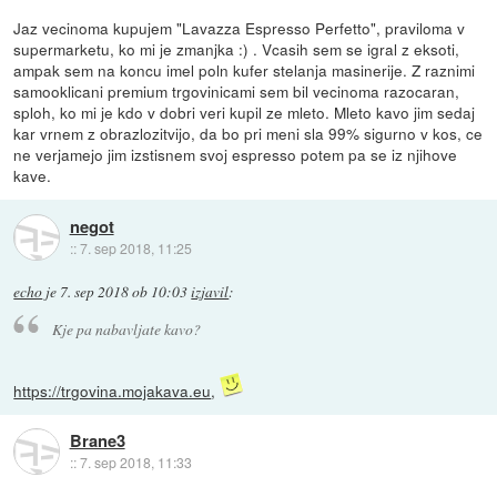
Jaz vecinoma kupujem "Lavazza Espresso Perfetto", praviloma v
supermarketu, ko mi je zmanjka :) . Vcasih sem se igral z eksoti,
ampak sem na koncu imel poln kufer stelanja masinerije. Z raznimi
samooklicani premium trgovinicami sem bil vecinoma razocaran,
sploh, ko mi je kdo v dobri veri kupil ze mleto. Mleto kavo jim sedaj
kar vrnem z obrazlozitvijo, da bo pri meni sla 99% sigurno v kos, ce
ne verjamejo jim izstisnem svoj espresso potem pa se iz njihove
kave.
negot
::
7. sep 2018, 11:25
echo
je
7. sep 2018 ob 10:03
izjavil
:
Kje pa nabavljate kavo?
https://trgovina.mojakava.eu
,
Brane3
::
7. sep 2018, 11:33