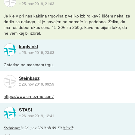
::
25. nov 2019, 21:03
Je kje v pri nas kakšna trgovina z veliko izbiro kav? Iščem nekaj za
darilo za nekoga, ki je navajen na barcafe in podobno. Želim, da
ima res dober okus cena 15-20€ za 250g. kave ne pijem tako, da
ne vem kaj bi izbral.
kuglvinkl
::
25. nov 2019, 23:03
Cafetino na mestnem trgu.
Steinkauz
::
26. nov 2019, 09:59
https://www.crnozrno.com/
STASI
::
26. nov 2019, 12:41
Steinkauz
je
26. nov 2019 ob 09:59
izjavil
: