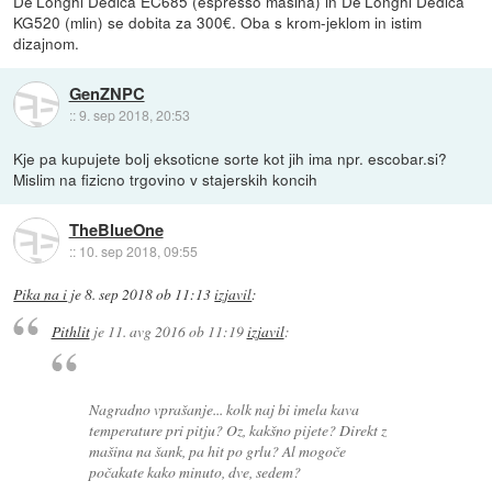
De'Longhi Dedica EC685 (espresso mašina) in De'Longhi Dedica
KG520 (mlin) se dobita za 300€. Oba s krom-jeklom in istim
dizajnom.
GenZNPC
::
9. sep 2018, 20:53
Kje pa kupujete bolj eksoticne sorte kot jih ima npr. escobar.si?
Mislim na fizicno trgovino v stajerskih koncih
TheBlueOne
::
10. sep 2018, 09:55
Pika na i
je
8. sep 2018 ob 11:13
izjavil
:
Pithlit
je
11. avg 2016 ob 11:19
izjavil
:
Nagradno vprašanje... kolk naj bi imela kava
temperature pri pitju? Oz, kakšno pijete? Direkt z
mašina na šank, pa hit po grlu? Al mogoče
počakate kako minuto, dve, sedem?