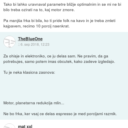
Tako bi lahko uravnaval parametre bližje optimalnim in se mi ne bi
bilo treba ozirati na to, kaj motor zmore.
Pa manjša frka bi bila, ko ti pride folk na kavo in je treba zmleti
kajpavem, recimo 10 porcij naenkrat.
TheBlueOne
::
6. sep 2018, 12:23
Za ohisje in elektroniko, ce ju delas sam. Ne pravim, da ga
potrebujes, samo potem imas obcutek, kako zadeve izgledajo.
Tu je neka klasicna zasnova:
Motor, planetarna redukcija mlin...
Ne bo frka, ker vsaj ce delas espresso je med porcijami razmik.
mat xxl