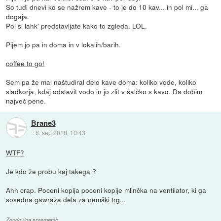
So tudi dnevi ko se nažrem kave - to je do 10 kav... in pol mi... ga
dogaja.
Pol si lahk' predstavljate kako to zgleda. LOL.
Pijem jo pa in doma in v lokalih/barih.
coffee to go!
Sem pa že mal naštudiral delo kave doma: koliko vode, koliko
sladkorja, kdaj odstavit vodo in jo zlit v šalčko s kavo. Da dobim
največ pene.
Brane3
::
6. sep 2018, 10:43
WTF?
Je kdo že probu kaj takega ?
Ahh crap. Poceni kopija poceni kopije mlinčka na ventilator, ki ga
sosedna gawraža dela za nemški trg...
Zgodovina sprememb…