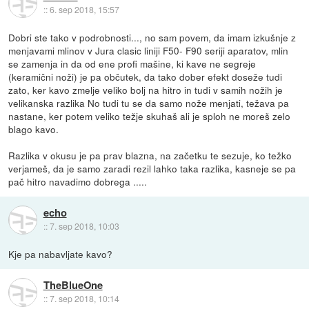
::
6. sep 2018, 15:57
Dobri ste tako v podrobnosti..., no sam povem, da imam izkušnje z
menjavami mlinov v Jura clasic liniji F50- F90 seriji aparatov, mlin
se zamenja in da od ene profi mašine, ki kave ne segreje
(keramični noži) je pa občutek, da tako dober efekt doseže tudi
zato, ker kavo zmelje veliko bolj na hitro in tudi v samih nožih je
velikanska razlika No tudi tu se da samo nože menjati, težava pa
nastane, ker potem veliko težje skuhaš ali je sploh ne moreš zelo
blago kavo.
Razlika v okusu je pa prav blazna, na začetku te sezuje, ko težko
verjameš, da je samo zaradi rezil lahko taka razlika, kasneje se pa
pač hitro navadimo dobrega .....
echo
::
7. sep 2018, 10:03
Kje pa nabavljate kavo?
TheBlueOne
::
7. sep 2018, 10:14