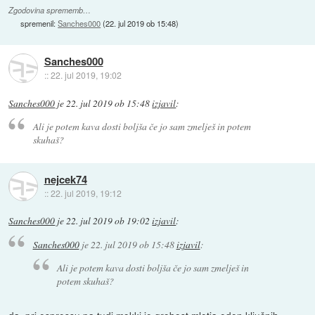
Zgodovina sprememb…
spremenil:
Sanches000
(
22. jul 2019 ob 15:48
)
Sanches000
::
22. jul 2019, 19:02
Sanches000
je
22. jul 2019 ob 15:48
izjavil
:
Ali je potem kava dosti boljša če jo sam zmelješ in potem
skuhaš?
nejcek74
::
22. jul 2019, 19:12
Sanches000
je
22. jul 2019 ob 19:02
izjavil
:
Sanches000
je
22. jul 2019 ob 15:48
izjavil
:
Ali je potem kava dosti boljša če jo sam zmelješ in
potem skuhaš?
da, pri espressu pa tudi mokki je grobost mletja eden ključnih