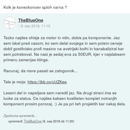
Kolk je koneckoncev sploh varna ?
TheBlueOne
::
6. sep 2018, 11:19
Tezko najdes ohisje za motor in mlin, dobis pa komponente. Jaz
sem iskal pred casom, ko sem delal svojega in sem potem ceneje
dobil gostilnisko profi masino na avstrijski bolhi in kanabaliziral kar
sem potreboval. Na nasi je sedaj ena za 50EUR, kjer v najslabsem
primeru zamenjas klinge.
Racunaj, da more pasati se zalogovnik...
Tale je moja:
https://ibb.co/cUZKee
Leseni del in napeljave sem naredil jaz. Na drugi strani ima se
lucke za status. Ce najdes kaksen kvaliteten komplet notranjih
komponent prosim porocaj. :) Je pa pri teh projektih kar nekaj dela.
Zgodovina sprememb…
spremenil:
TheBlueOne
(
6. sep 2018 ob 11:20
)