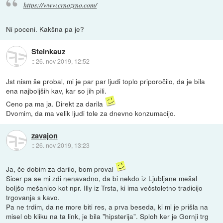
https://www.crnozrno.com/
Ni poceni. Kakšna pa je?
Steinkauz
::
26. nov 2019, 12:52
Jst nism še probal, mi je par par ljudi toplo priporočilo, da je bila
ena najboljših kav, kar so jih pili.
Ceno pa ma ja. Direkt za darila
Dvomim, da ma velik ljudi tole za dnevno konzumacijo.
zavajon
::
26. nov 2019, 13:23
Ja, če dobim za darilo, bom proval
Sicer pa se mi zdi nenavadno, da bi nekdo iz Ljubljane mešal
boljšo mešanico kot npr. Illy iz Trsta, ki ima večstoletno tradicijo
trgovanja s kavo.
Pa ne trdim, da ne more biti res, a prva beseda, ki mi je prišla na
misel ob kliku na ta link, je bila "hipsterija". Sploh ker je Gornji trg