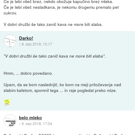
Če je tebi všeč brez, nekdo obožuje kapučino brez mleka.
Če je tebi všeč nesladkana, je nekomu drugemu premalo pet
cukrov.
V dobri družbi še tako zanič kava ne more biti slaba.
Darko!
::
8. sep 2018, 15:17
"V dobri družbi še tako zanič kava ne more biti slaba".
Hmm, ... dobro povedano.
Upam, da se bom naslednjič, ko bom na meji pritoževanja nad
slabim kafetom, spomnil tega ... in raje pogledal preko mize.
belo mleko
::
9. sep 2018, 17:04