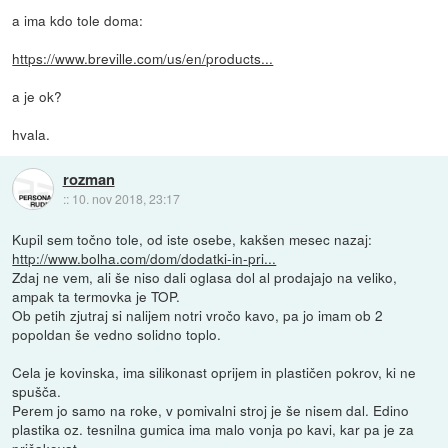
a ima kdo tole doma:
https://www.breville.com/us/en/products...
a je ok?
hvala.
rozman
::
10. nov 2018, 23:17
Kupil sem točno tole, od iste osebe, kakšen mesec nazaj:
http://www.bolha.com/dom/dodatki-in-pri...
Zdaj ne vem, ali še niso dali oglasa dol al prodajajo na veliko,
ampak ta termovka je TOP.
Ob petih zjutraj si nalijem notri vročo kavo, pa jo imam ob 2
popoldan še vedno solidno toplo.
Cela je kovinska, ima silikonast oprijem in plastičen pokrov, ki ne
spušča.
Perem jo samo na roke, v pomivalni stroj je še nisem dal. Edino
plastika oz. tesnilna gumica ima malo vonja po kavi, kar pa je za
pričakovat.