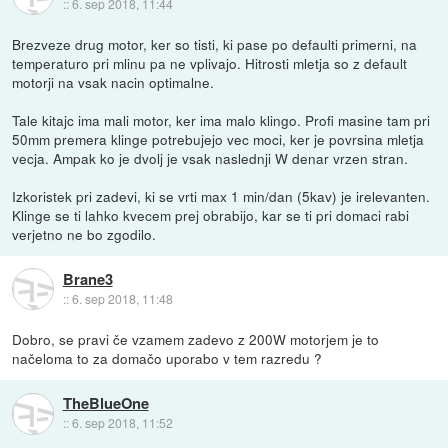
::
6. sep 2018, 11:44
Brezveze drug motor, ker so tisti, ki pase po defaulti primerni, na
temperaturo pri mlinu pa ne vplivajo. Hitrosti mletja so z default
motorji na vsak nacin optimalne.
Tale kitajc ima mali motor, ker ima malo klingo. Profi masine tam pri
50mm premera klinge potrebujejo vec moci, ker je povrsina mletja
vecja. Ampak ko je dvolj je vsak naslednji W denar vrzen stran.
Izkoristek pri zadevi, ki se vrti max 1 min/dan (5kav) je irelevanten.
Klinge se ti lahko kvecem prej obrabijo, kar se ti pri domaci rabi
verjetno ne bo zgodilo.
Brane3
::
6. sep 2018, 11:48
Dobro, se pravi če vzamem zadevo z 200W motorjem je to
načeloma to za domačo uporabo v tem razredu ?
TheBlueOne
::
6. sep 2018, 11:52