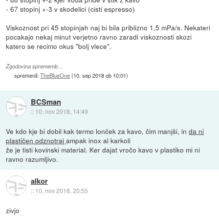
- 67 stopinj +-3 v skodelici (cisti espresso)
Viskoznost pri 45 stopinjah naj bi bila priblizno 1,5 mPa/s. Nekateri
pocakajo nekaj minut verjetno ravno zaradi viskoznosti skozi
katero se recimo okus "bolj vlece".
Zgodovina sprememb…
spremenil:
TheBlueOne
(
10. sep 2018 ob 10:01
)
BCSman
::
10. nov 2018, 14:49
Ve kdo kje bi dobil kak termo lonček za kavo, čim manjši, in
da ni
plastičen odznotraj
ampak inox al karkoli
že je tisti kovinski material. Ker dajat vročo kavo v plastiko mi ni
ravno razumljivo.
alkor
::
10. nov 2018, 20:55
zivjo