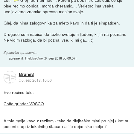
Lol..
Glej "Burr Grinder". Potem pa bos hitro zasledil, ce kje
pise recimo conical, morda cheramic.... Verjetno ima vsaka
uveljavljena znamka spresso masinc svoje.
Glej, da nima zalogovnika za mleto kavo in da ti je simpaticen.
Drugace sem napisal da tezko svetujem ljudem, ki jih na poznam.
Ne vidim razloga, da bi poznal vse, ki mi ga.... ;)
Zgodovina sprememb…
spremenil:
TheBlueOne
(
6. sep 2018 ob 09:57
)
Brane3
::
6. sep 2018, 10:00
Evo recimo tole:
Coffe grinder VOSCO
A tole melje kavo z rezilom - tako da divjhaško mlati po njej ( kot ta
poceni crap iz lokalnihg štacun) ali jo dejansjko melje ?