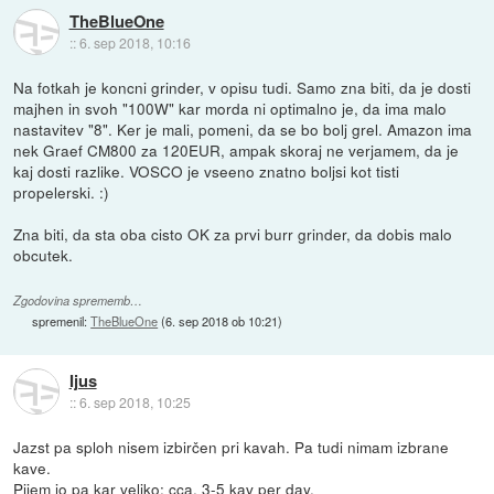
TheBlueOne
::
6. sep 2018, 10:16
Na fotkah je koncni grinder, v opisu tudi. Samo zna biti, da je dosti
majhen in svoh "100W" kar morda ni optimalno je, da ima malo
nastavitev "8". Ker je mali, pomeni, da se bo bolj grel. Amazon ima
nek Graef CM800 za 120EUR, ampak skoraj ne verjamem, da je
kaj dosti razlike. VOSCO je vseeno znatno boljsi kot tisti
propelerski. :)
Zna biti, da sta oba cisto OK za prvi burr grinder, da dobis malo
obcutek.
Zgodovina sprememb…
spremenil:
TheBlueOne
(
6. sep 2018 ob 10:21
)
Ijus
::
6. sep 2018, 10:25
Jazst pa sploh nisem izbirčen pri kavah. Pa tudi nimam izbrane
kave.
Pijem jo pa kar veliko: cca. 3-5 kav per day.