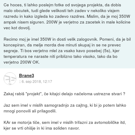
Ce hoces, ti lahko poslejm fotke od svojega projekta, da dobis
malo obcutek, tudi glede velikosti teh zadev v nekoliko visjem
razredu in kako izgleda ko zadevo razdres. Mislim, da je moj 350W
ampak nisem siguren. 200W je verjetno za zacetek in male kolicine
vec kot dovolj.
Recimo moj je imel 350W in dosti velik zalogovnik. Pomeni, da je bil
koncepiran, da melje morda dve minuti skupaj in se ne prevec
segreje. Ti bos verjetno mlel za vsako kavo posebej (5s), kjer
temperatura ne naraste niti priblizno tako visoko, tako da bo
verjetno 200W OK.
Brane3
::
6. sep 2018, 12:17
Zakaj rabiš "projekt", če kitajci delajo načeloma ustrezne stvari ?
Jaz sem imel v mislih samogradnjo za cajtng, ki bi jo potem lahko
mnogi ponovili ali prilagodili.
KAr se motorja tiče, sem imel v mislih trifazni za avtomobilčke itd,
kjer se vrti ohišje in ki ima soliden navor.