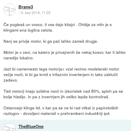
Brane3
::
6. sep 2018, 11:25
Če pogleaš un vosco, ti vse dajo kitajci . Ohišje za mlin je s
klingami ena logilna celota.
Nanj se privije motor, ki ga pač lahko zameš drugje.
Motor je v cevi, na katero je privajrenih še nekaj kosov, kar ti lahko
naredijo lokalno.
Jazt bi namemesto tega motorja< vzel recimo modelarski motor
večje moči, ki bi ga krmil s trifaznim inverterjem in tako zaklučil
zadevo.
Tisti motorji imajo solidne moći in izkoristek nad 80%, sploh pa se
bolje hladijo. In pa z invertrjem jih veliko lepše kontroliraš.
Ostanoejo klinge itd, v kar pa se ne bi rad vtikal iz papiroloških
razlogov - dovoljeni materiali v prehrambeni indust4riji ipd.
TheBlueOne