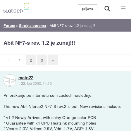
☰
Forum
»
Strojna oprema
»
Abit NF7-s rev. 1.2 je zunaj!!!
Abit NF7-s rev. 1.2 je zunaj!!!
«
1
2
3
»
mato22
::
22. feb 2003, 14:15
Pri brskanju po internetu sem zasledil naslednje:
The new Abit Nforce2 NF7-S rev.2 is out. New revisions include:
* v1.2 Newly Arrived, with shiny Orange color PCB
* Guarantee with x4 CPU Heatsink mounting holes
* Vcore: 2.3V, Vdlmn: 2.9V, Vdd: 1.7V, AGP: 1.8V