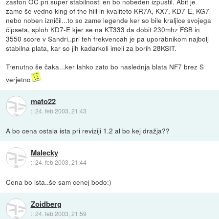
zaston OC pri super stabilnosti en bo nobeden izpustil. Abit je
zame še vedno king of the hill in kvaliteto KR7A, KX7, KD7-E, KG7
nebo noben izničil...to so zame legende ker so bile kraljice svojega
čipseta, sploh KD7-E kjer se na KT333 da dobit 230mhz FSB in
3550 score v Sandri..pri teh frekvencah je pa uporabnikom najbolj
stabilna plata, kar so jih kadarkoli imeli za borih 28KSIT.
Trenutno še čaka...ker lahko zato bo naslednja blata NF7 brez S
verjetno
mato22
::
24. feb 2003, 21:43
A bo cena ostala ista pri reviziji 1.2 al bo kej dražja??
Malecky
::
24. feb 2003, 21:44
Cena bo ista..še sam cenej bodo:)
Zoidberg
::
24. feb 2003, 21:59