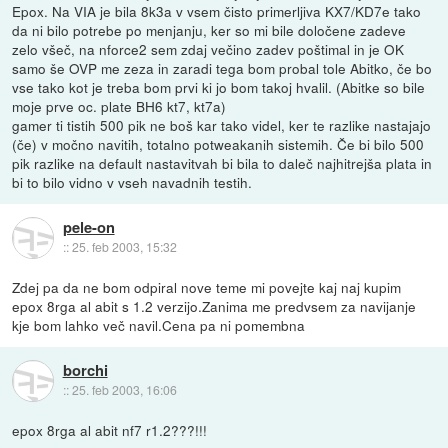
Epox. Na VIA je bila 8k3a v vsem čisto primerljiva KX7/KD7e tako
da ni bilo potrebe po menjanju, ker so mi bile določene zadeve
zelo všeč, na nforce2 sem zdaj večino zadev poštimal in je OK
samo še OVP me zeza in zaradi tega bom probal tole Abitko, če bo
vse tako kot je treba bom prvi ki jo bom takoj hvalil. (Abitke so bile
moje prve oc. plate BH6 kt7, kt7a)
gamer ti tistih 500 pik ne boš kar tako videl, ker te razlike nastajajo
(če) v močno navitih, totalno potweakanih sistemih. Če bi bilo 500
pik razlike na default nastavitvah bi bila to daleč najhitrejša plata in
bi to bilo vidno v vseh navadnih testih.
pele-on
::
25. feb 2003, 15:32
Zdej pa da ne bom odpiral nove teme mi povejte kaj naj kupim
epox 8rga al abit s 1.2 verzijo.Zanima me predvsem za navijanje
kje bom lahko več navil.Cena pa ni pomembna
borchi
::
25. feb 2003, 16:06
epox 8rga al abit nf7 r1.2???!!!