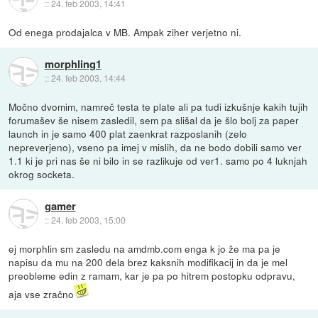
::
24. feb 2003, 14:41
Od enega prodajalca v MB. Ampak ziher verjetno ni.
morphling1
::
24. feb 2003, 14:44
Močno dvomim, namreč testa te plate ali pa tudi izkušnje kakih tujih
forumašev še nisem zasledil, sem pa slišal da je šlo bolj za paper
launch in je samo 400 plat zaenkrat razposlanih (zelo
nepreverjeno), vseno pa imej v mislih, da ne bodo dobili samo ver
1.1 ki je pri nas še ni bilo in se razlikuje od ver1. samo po 4 luknjah
okrog socketa.
gamer
::
24. feb 2003, 15:00
ej morphlin sm zasledu na amdmb.com enga k jo že ma pa je
napisu da mu na 200 dela brez kaksnih modifikacij in da je mel
preobleme edin z ramam, kar je pa po hitrem postopku odpravu,
aja vse zračno