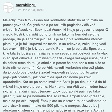
morphling1
::
25. feb 2003, 15:13
Malecky, maš ti to kakšno bolj konkretno statistiko ali to malo na
pamet govoriš. Če greš malo po forumih pogledat vidiš več
crknjenih Asusk kot Epox, pazi Asusk, ki imajo pregovorno super Q
check. Posti ki ga vidiš po forumih so tako majhen del celotne
prodaje, da je zanemarljivo, Asus je bila prva konkretna nforce2
plata in jo je folk kupoval ter modal in so crkovale, zakaj, bog vedi
kot pravim 99% je kriv uporabnik. Potem se je pojavila Epox plata
ki je bila še boljša za navijanje in so seveda vsi poskočili na ta vlak
in so spet crkovale (sam nisem opazil kakega velikega usipa, če en
tip odpre temo da mu je crknila in potem še ene par o tem piše to
čisto nič ne pomeni). Ko bo Abit naredil konkretno nforce2 plato,
da jo bodo overclockerji začeli kupovati se bodo tudi tu začeli
pojavljati problemi, jaz pravim da spet večinoma po krivdi
uporabnika. Kar se pa same kvalitete Abitk je pa tko, tko nič da bi
vriskal imajo svoje probleme. Na xtremu ima Abit zelo močno bazo
skoraj fanatičnih navdušencev, Epox uporabniki pač niso tako
glasni :) kar se pa 3dmarka tiče so razlike ampak spet vprašanje,
malo se po orbu zapelji Epox plate so v pravih rokah večinoma na
zelo visokih mestih, tako da 500 pik malo morgen. Jaz se bolj
obračam k tistem kar je trenutno najbolje nima veze če ja Abit ali