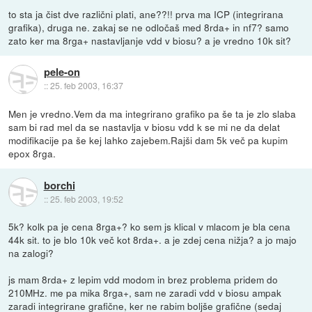
to sta ja čist dve različni plati, ane??!! prva ma ICP (integrirana
grafika), druga ne. zakaj se ne odločaš med 8rda+ in nf7? samo
zato ker ma 8rga+ nastavljanje vdd v biosu? a je vredno 10k sit?
pele-on
::
25. feb 2003, 16:37
Men je vredno.Vem da ma integrirano grafiko pa še ta je zlo slaba
sam bi rad mel da se nastavlja v biosu vdd k se mi ne da delat
modifikacije pa še kej lahko zajebem.Rajši dam 5k več pa kupim
epox 8rga.
borchi
::
25. feb 2003, 19:52
5k? kolk pa je cena 8rga+? ko sem js klical v mlacom je bla cena
44k sit. to je blo 10k več kot 8rda+. a je zdej cena nižja? a jo majo
na zalogi?
js mam 8rda+ z lepim vdd modom in brez problema pridem do
210MHz. me pa mika 8rga+, sam ne zaradi vdd v biosu ampak
zaradi integrirane grafične, ker ne rabim boljše grafične (sedaj