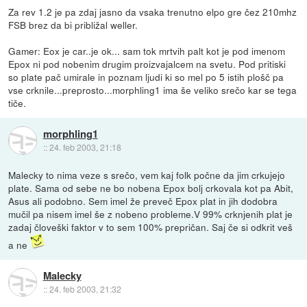
Za rev 1.2 je pa zdaj jasno da vsaka trenutno elpo gre čez 210mhz
FSB brez da bi približal weller.
Gamer: Eox je car..je ok... sam tok mrtvih palt kot je pod imenom
Epox ni pod nobenim drugim proizvajalcem na svetu. Pod pritiski
so plate pač umirale in poznam ljudi ki so mel po 5 istih plošč pa
vse crknile...preprosto...morphling1 ima še veliko srečo kar se tega
tiče.
morphling1
::
24. feb 2003, 21:18
Malecky to nima veze s srečo, vem kaj folk počne da jim crkujejo
plate. Sama od sebe ne bo nobena Epox bolj crkovala kot pa Abit,
Asus ali podobno. Sem imel že preveč Epox plat in jih dodobra
mučil pa nisem imel še z nobeno probleme.V 99% crknjenih plat je
zadaj človeški faktor v to sem 100% prepričan. Saj če si odkrit veš
a ne
Malecky
::
24. feb 2003, 21:32