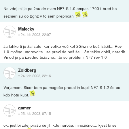
No zdej mi je pa žou de mam NF7-S 1.0 ampak 1700 t-bred bo
šezmeri šu do 2ghz v to sem prepričan
Malecky
::
24. feb 2003, 22:07
Ja lahko ti je žal zato, ker veliko več kot 2Ghz ne boš iztržil... Rev
1.0 močno undrevolta...se pravi da boš še 1.8V težko dobil, naredit
Vmod je pa izredno težavno....to so problemi NF7 rev 1.0
Zoidberg
::
24. feb 2003, 22:16
Verjamem. Sicer bom pa mogoče prodal in kupil NF7-S 1.2 če bo
kdo hotu kupt.
gamer
::
25. feb 2003, 07:15
ok, jest bi zdej prašu če jih kdo naroča, množično..., kjest bi se