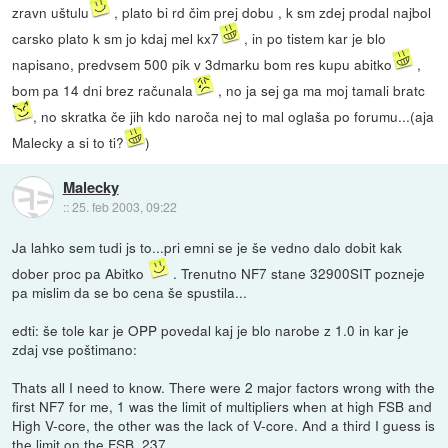
zravn uštulu
, plato bi rd čim prej dobu , k sm zdej prodal najbol
carsko plato k sm jo kdaj mel kx7
, in po tistem kar je blo
napisano, predvsem 500 pik v 3dmarku bom res kupu abitko
,
bom pa 14 dni brez računala
, no ja sej ga ma moj tamali bratc
, no skratka če jih kdo naroča nej to mal oglaša po forumu...(aja
Malecky a si to ti?
)
Malecky
::
25. feb 2003, 09:22
Ja lahko sem tudi js to...pri emni se je še vedno dalo dobit kak
dober proc pa Abitko
. Trenutno NF7 stane 32900SIT pozneje
pa mislim da se bo cena še spustila...
edti: še tole kar je OPP povedal kaj je blo narobe z 1.0 in kar je
zdaj vse poštimano:
Thats all I need to know. There were 2 major factors wrong with the
first NF7 for me, 1 was the limit of multipliers when at high FSB and
High V-core, the other was the lack of V-core. And a third I guess is
the limit on the FSB, 237.