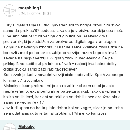
morphling1
::
24. feb 2003, 19:31
Fury,si malo zamešal, tudi navaden south bridge producira zvok
samo da prek ac'97 codeca, tako da je v bistvu porablja cpu moč.
Obe Abit plati ter tudi večina drugih ima pa Realtekov d/a
pretvornik, ki je zadolžen za pretvorbo digitalnega v analogen
signal na navadnih izhodih, tu kar se same kvalitete zvoka tiče ne
bo razlik med polno ter oskubljeno verzijo, razen tega da imaš
seveda na mcp-t verziji HW gnan zvok in več efektov. Če pa
priklopiš na spdif out pa lahko uživaš v najbolj kvalitetne dolby
digital zvoku samo zato rabi tak reciever.
Sam zvok je tudi v navadni verziji čisto zadovoljiv. Sploh za enega
ki nima 5.1 zvočnikov.
Malecky nisem prebral, mi je en rekel in kot sem rekel je zelo
nepreverjeno, excaliburju jih je pa že zmanjkal, tako da vprašnje
koliko so jih imel, ker eni so rekli da so dobili nove oranžne plate
samo še vedno rev 1.1
Jaz tudi upam da bo ta plata dobra kot se zagre, sicer jo bo treba
še modat ampak to je tamal problem. PM me ko kaj izveš
Malecky