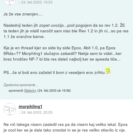
::
24. feb 2003, 19:53
Js že vse zmenjen....
Naslednji teden jih zopet uvozijo...pod pogojem da so rev 1.2. ŽE
ta teden jih je mislil naročit sam niso ble Rev 1.2 in jih ni...so pa res
1.1 že oranžne barve.
Kje je en thread kjer so side by side Epox, Abit 1.0, pa Epos
8Rda+?? Morphling1 slučajno zalsedil? Nekje sem to videl...ker
brez hroščev NF-7 bi bla res daleč najbolj kar se speeda tiče...
PS...če si boš eno zaželel ti bom z veseljem eno zrihtu
Zgodovina sprememb…
spremenil:
Malecky
(
24. feb 2003 ob 19:56
)
morphling1
::
24. feb 2003, 20:05
Ne nič takega nisem zasledil res pa da nisem kaj veliko iskal. Epos
je cool ker se je dala tako zmodat in se je res veliko stisnilo iz nje.