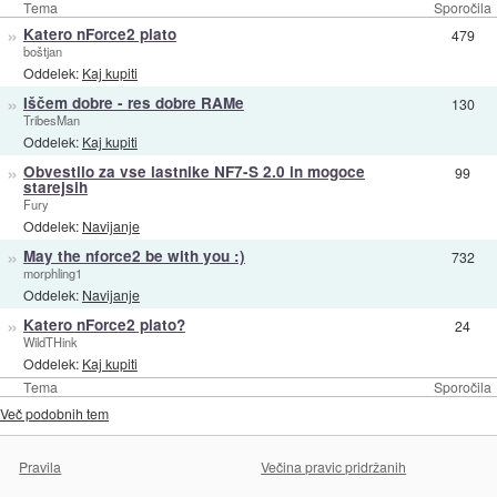
Tema
Sporočila
»
Katero nForce2 plato
479
boštjan
Oddelek:
Kaj kupiti
»
Iščem dobre - res dobre RAMe
130
TribesMan
Oddelek:
Kaj kupiti
»
Obvestilo za vse lastnike NF7-S 2.0 in mogoce
99
starejsih
Fury
Oddelek:
Navijanje
»
May the nforce2 be with you :)
732
morphling1
Oddelek:
Navijanje
»
Katero nForce2 plato?
24
WildTHink
Oddelek:
Kaj kupiti
Tema
Sporočila
Več podobnih tem
Pravila
Večina pravic pridržanih