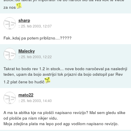
za nos
sharp
::
25. feb 2003, 12:07
Fak..kdaj pa potem priblizno....?????
Malecky
::
25. feb 2003, 12:22
Takrat ko bodo rev 1.2 in stock... nove bodo naročeval pa naslednji
teden, upam da bojo avstrijci tok prjazni da bojo odstopil par Rev
1.2 plat čene bo hudič
mato22
::
25. feb 2003, 14:40
A ma ta abitka kje na plošči napisano revizijo? Mal sem gledu slike
od plošče pa nism nikjer vidu.
Moja zdejšna plata ma lepo pod agp vodilom napisano revizijo.