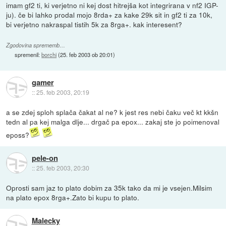
imam gf2 ti, ki verjetno ni kej dost hitrejša kot integrirana v nf2 IGP-
ju). če bi lahko prodal mojo 8rda+ za kake 29k sit in gf2 ti za 10k,
bi verjetno nakraspal tistih 5k za 8rga+. kak interesent?
Zgodovina sprememb…
spremenil:
borchi
(
25. feb 2003 ob 20:01
)
gamer
::
25. feb 2003, 20:19
a se zdej sploh splača čakat al ne? k jest res nebi čaku več kt kkšn
tedn al pa kej malga dlje... drgač pa epox... zakaj ste jo poimenoval
eposs?
pele-on
::
25. feb 2003, 20:30
Oprosti sam jaz to plato dobim za 35k tako da mi je vsejen.Milsim
na plato epox 8rga+.Zato bi kupu to plato.
Malecky