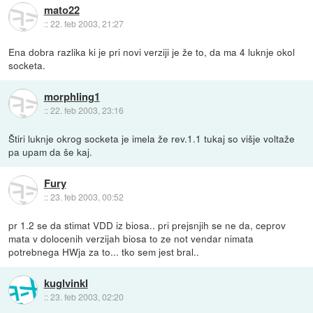
mato22
::
22. feb 2003, 21:27
Ena dobra razlika ki je pri novi verziji je že to, da ma 4 luknje okol
socketa.
morphling1
::
22. feb 2003, 23:16
Štiri luknje okrog socketa je imela že rev.1.1 tukaj so višje voltaže
pa upam da še kaj.
Fury
::
23. feb 2003, 00:52
pr 1.2 se da stimat VDD iz biosa.. pri prejsnjih se ne da, ceprov
mata v dolocenih verzijah biosa to ze not vendar nimata
potrebnega HWja za to... tko sem jest bral..
kuglvinkl
::
23. feb 2003, 02:20