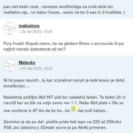
pac cist bedn zvok.. namesto southbridga za zvok skrbi en
realtekov cip.. no kakor hoces.. samo ne bo 0 eax in 0 kvaliteta :)
maksimvs
::
24. feb 2003, 18:48
Fury hvala! Ampak resno, če ne gledam filmov v surroundu bi pa
najbrž moralo zadostovat ali ne!?
Malecky
::
24. feb 2003, 19:03
Ni bil paper launch...to kar si prebral morph je kolk kosov je dobil
excaliburpc....
Naslednja pošiljka Abit Nf7 plat bo naslednji teden. Ta teden jih ni
naročil ker so ble na voljo samo rev 1.1. Naše Abit plate v Slo so
vse uvožene iz AT tko da ko bo...bo
Jaz tudi čakam...
Zanimivo je da po def. plošče pride folk lepo na 220 ali 230mhz
FSB..jao zabavno:) 3Dmakr score je pa Abitki primeren.