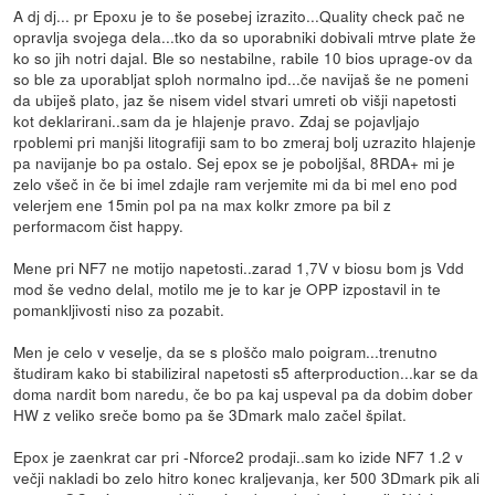
A dj dj... pr Epoxu je to še posebej izrazito...Quality check pač ne
opravlja svojega dela...tko da so uporabniki dobivali mtrve plate že
ko so jih notri dajal. Ble so nestabilne, rabile 10 bios uprage-ov da
so ble za uporabljat sploh normalno ipd...če navijaš še ne pomeni
da ubiješ plato, jaz še nisem videl stvari umreti ob višji napetosti
kot deklarirani..sam da je hlajenje pravo. Zdaj se pojavljajo
rpoblemi pri manjši litografiji sam to bo zmeraj bolj uzrazito hlajenje
pa navijanje bo pa ostalo. Sej epox se je poboljšal, 8RDA+ mi je
zelo všeč in če bi imel zdajle ram verjemite mi da bi mel eno pod
velerjem ene 15min pol pa na max kolkr zmore pa bil z
performacom čist happy.
Mene pri NF7 ne motijo napetosti..zarad 1,7V v biosu bom js Vdd
mod še vedno delal, motilo me je to kar je OPP izpostavil in te
pomankljivosti niso za pozabit.
Men je celo v veselje, da se s ploščo malo poigram...trenutno
študiram kako bi stabiliziral napetosti s5 afterproduction...kar se da
doma nardit bom naredu, če bo pa kaj uspeval pa da dobim dober
HW z veliko sreče bomo pa še 3Dmark malo začel špilat.
Epox je zaenkrat car pri -Nforce2 prodaji..sam ko izide NF7 1.2 v
večji nakladi bo zelo hitro konec kraljevanja, ker 500 3Dmark pik ali