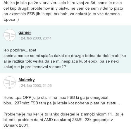
Abitka je bila pa že v prvi ver. zelo hitra vsaj za 3d, samo je mela
cel kup drugih problemov in v bistvu ne vem če sem videl to plato
na extemnih FSB-jih in cpu brzinah, za enkrat je to vse domena
Eposa :)
gamer
::
24. feb 2003, 20:41
lep pozdrav...spet
zanima me ce se mi splača čakat do druzga tedna da dobim abitko
al je razlika tolk velika da se mi nesplača kupt epox, pa se neki
zakaj ste jo preimenoval v epos??
Malecky
::
24. feb 2003, 21:06
Hehe...pa OPP jo je stisnil na max FSB ki ga je omogočal
bios...237mhz FSB tam pa je letela kot nobena plata na svetu...
Probleme je mu ker je to lahko dosegel le z množilnikom 11...to je
bil edin problem da ni AMD na skoraj 23k!!!! 23k gospodje v
3Dmark 2001.