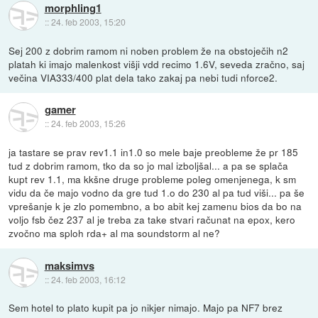
morphling1
::
24. feb 2003, 15:20
Sej 200 z dobrim ramom ni noben problem že na obstoječih n2
platah ki imajo malenkost višji vdd recimo 1.6V, seveda zračno, saj
večina VIA333/400 plat dela tako zakaj pa nebi tudi nforce2.
gamer
::
24. feb 2003, 15:26
ja tastare se prav rev1.1 in1.0 so mele baje preobleme že pr 185
tud z dobrim ramom, tko da so jo mal izboljšal... a pa se splača
kupt rev 1.1, ma kkšne druge probleme poleg omenjenega, k sm
vidu da če majo vodno da gre tud 1.o do 230 al pa tud viši... pa še
vprešanje k je zlo pomembno, a bo abit kej zamenu bios da bo na
voljo fsb čez 237 al je treba za take stvari računat na epox, kero
zvočno ma sploh rda+ al ma soundstorm al ne?
maksimvs
::
24. feb 2003, 16:12
Sem hotel to plato kupit pa jo nikjer nimajo. Majo pa NF7 brez