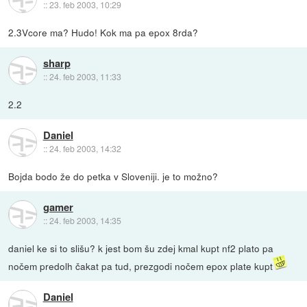
::
23. feb 2003, 10:29
2.3Vcore ma? Hudo! Kok ma pa epox 8rda?
sharp
::
24. feb 2003, 11:33
2.2
Daniel
::
24. feb 2003, 14:32
Bojda bodo že do petka v Sloveniji. je to možno?
gamer
::
24. feb 2003, 14:35
daniel ke si to slišu? k jest bom šu zdej kmal kupt nf2 plato pa
nočem predolh čakat pa tud, prezgodi nočem epox plate kupt
Daniel