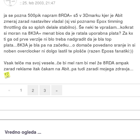
::
25. feb 2003, 21:47
ja se pozna 500pik napram 8RDA+ s5 v 3Dmarku kjer je Abit
zmeraj zarad nastavitev vladal (sj vsi poznamo Epox timming
throttling da so sploh delale stabilno). Še neki te vprašam...kolkrat
si moran na 8K3A+ menat bios da je ratala uporabna plata? Za kx
ti ga od prve verzije ni blo treba nadgradit da je bla top
plata...8K3A je bla pa na začetku...o domače povedano sranje in si
noben overclocker ni dolgo lastil te plošče (razen Eposs fanatiki:))
Vsak telče ma svoj vesele..če bi mel ram bi mel že 8RDA ampak
zarad reklame itak čakam na Abit..pa tudi zaradi mojega zdravja...
«
1
2
3
»
Vredno ogleda ...