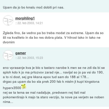
Upam da jo bo kmalu moč dobiti pri nas.
morphling1
::
22. feb 2003, 14:21
Zgleda fino, še vedno pa bo treba modat za extreme. Upam da so
šli na kvaliteto in da bo res dobra plata. V hitrost tako in tako ne
dvomim
gamer
::
22. feb 2003, 15:23
eno vprasanje kva je blo s tastaro narobe k men se ne zdi da bi se
sploh kdo k jo ma prtozvov zarad nje... navijal so jo pa vsi do 190,
a to ni dost, sej gre kksna epox tud sam do 188 al 178...
drgac pa upam da bo sla prek 200 fsb k mislm jt kupt kingstona
hyperx3500
nej se ta tema se mal nadaljuje, predvsem nej tisti mal
pokomentirajo k majo ta staro verzijo, ta nove pa verjetn se noben
nima...