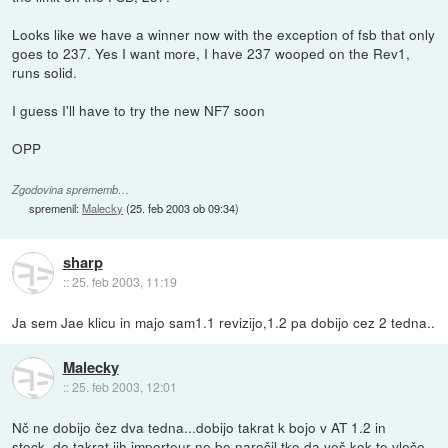
Looks like we have a winner now with the exception of fsb that only
goes to 237. Yes I want more, I have 237 wooped on the Rev1,
runs solid.
I guess I'll have to try the new NF7 soon
OPP
Zgodovina sprememb…
spremenil:
Malecky
(
25. feb 2003 ob 09:34
)
sharp
::
25. feb 2003, 11:19
Ja sem Jae klicu in majo sam1.1 revizijo,1.2 pa dobijo cez 2 tedna..
Malecky
::
25. feb 2003, 12:01
Nč ne dobijo čez dva tedna...dobijo takrat k bojo v AT 1.2 in
stock..do takrat jih importeur ne bo naročil tko da veš kok te vleče