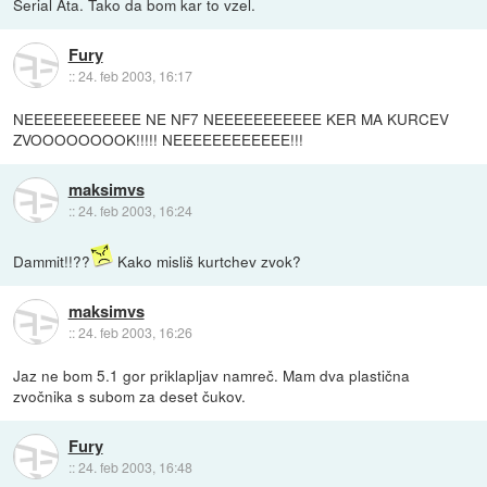
Serial Ata. Tako da bom kar to vzel.
Fury
::
24. feb 2003, 16:17
NEEEEEEEEEEEE NE NF7 NEEEEEEEEEEE KER MA KURCEV
ZVOOOOOOOOK!!!!! NEEEEEEEEEEEE!!!
maksimvs
::
24. feb 2003, 16:24
Dammit!!??
Kako misliš kurtchev zvok?
maksimvs
::
24. feb 2003, 16:26
Jaz ne bom 5.1 gor priklapljav namreč. Mam dva plastična
zvočnika s subom za deset čukov.
Fury
::
24. feb 2003, 16:48