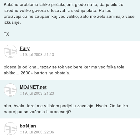
Kakšne probleme lahko pričakujem, glede na to, da je bilo že
izredno veliko govora o težavah z slednjo plato. Pa tudi
proizvajalcu ne zaupam kaj več veliko, zato me zelo zanimajo vaše
izkušnje.
TX
Fury
::
19. jul 2003, 21:13
plosca je odlicna.. tezav se tok vec bere ker ma vec folka tole
abitko... 2600+ barton ne obstaja.
MOJNET.net
::
19. jul 2003, 21:23
aha, hvala. torej me v tistem podjetju zavajajo. Hvala. Od koliko
naprej pa se začnejo ti procesorji?
boštjan
::
19. jul 2003, 22:06