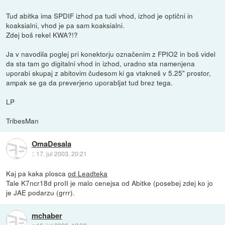
Tud abitka ima SPDIF izhod pa tudi vhod, izhod je optični in
koaksialni, vhod je pa sam koaksialni.
Zdej boš rekel KWA?!?
Ja v navodila poglej pri konektorju označenim z FPIO2 in boš videl
da sta tam go digitalni vhod in izhod, uradno sta namenjena
uporabi skupaj z abitovim čudesom ki ga vtakneš v 5.25" prostor,
ampak se ga da preverjeno uporabljat tud brez tega.
LP
TribesMan
OmaDesala
::
17. jul 2003, 20:21
Kaj pa kaka plosca
od Leadteka
Tale K7ncr18d proII je malo cenejsa od Abitke (posebej zdej ko jo
je JAE podarzu (grrr).
mchaber