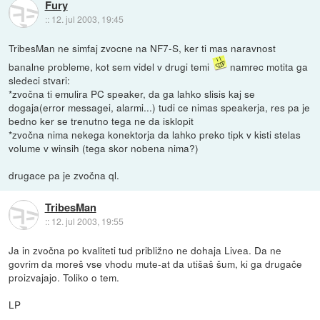
Fury
::
12. jul 2003, 19:45
TribesMan ne simfaj zvocne na NF7-S, ker ti mas naravnost
banalne probleme, kot sem videl v drugi temi
namrec motita ga
sledeci stvari:
*zvočna ti emulira PC speaker, da ga lahko slisis kaj se
dogaja(error messagei, alarmi...) tudi ce nimas speakerja, res pa je
bedno ker se trenutno tega ne da isklopit
*zvočna nima nekega konektorja da lahko preko tipk v kisti stelas
volume v winsih (tega skor nobena nima?)
drugace pa je zvočna ql.
TribesMan
::
12. jul 2003, 19:55
Ja in zvočna po kvaliteti tud približno ne dohaja Livea. Da ne
govrim da moreš vse vhodu mute-at da utišaš šum, ki ga drugače
proizvajajo. Toliko o tem.
LP