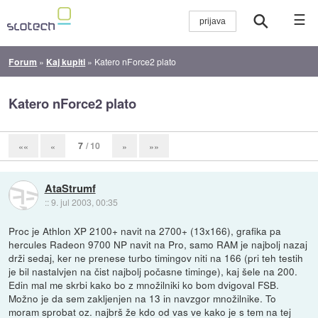
☰
Forum
»
Kaj kupiti
»
Katero nForce2 plato
Katero nForce2 plato
7
/ 10
««
«
»
»»
AtaStrumf
::
9. jul 2003, 00:35
Proc je Athlon XP 2100+ navit na 2700+ (13x166), grafika pa
hercules Radeon 9700 NP navit na Pro, samo RAM je najbolj nazaj
drži sedaj, ker ne prenese turbo timingov niti na 166 (pri teh testih
je bil nastalvjen na čist najbolj počasne timinge), kaj šele na 200.
Edin mal me skrbi kako bo z množilniki ko bom dvigoval FSB.
Možno je da sem zakljenjen na 13 in navzgor množilnike. To
moram sprobat oz. najbrš že kdo od vas ve kako je s tem na tej