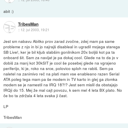
abit :)
TribesMan
::
12. jul 2003, 19:21
Jest sm nabavu Abitko prov zarad zvočne, zdej mam pa same
probleme z njo in bi jo najrajš disableal in ugradil mojega starega
SB Live!, ker je bil kljub slabšim gonilnikom 20x boljši kot pa ta
onboard šit. Sam za navijat je pa dokaj cool. Glede na to da jo v
dobiš za manj kot 30kSIT je cool še posebej glede na vgrajeno
periferijo, ki je, roko na srce, polovico sploh ne rabiš. Sem pa
naletel na zanimivo reč na plati mam vse enableano razen Serial
ATA poleg tega mam pa še modem in TV karto in glej ga zlomka
modem se je namestil na IRQ 18?!? Jest sem mislil da obstajajo
IRQji do 15. Mej že mal cajt povozu, k sem mel 4 leta BX plato. No
če bo ta zdržala 4 leta svaka ji čast.
LP
TribesMan