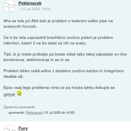
Peklenscek
::
15. jul 2003, 16:54
Aha se tole pri Abit-kah je problem o katerem veliko pise na
svetovnih forumih.
Ce ti že rata usposobiti brezhibno zvočno potem je problem
mikrofon, kateri ti ne bo delal za nič na svetu.
Tisti, ki jo imate probajte pa boste videli tako takoj odpadejo on-line
konference, telefoniranje in se in se.
Problem lahko rešiš edino z dodatno zvočno kartico in integrirano
disable-aš.
Epox vsaj tega problema nima ce pa hoces lahko dokupis se
SPDIF.
Zgodovina sprememb…
spremenilo:
Peklenscek
(
15. jul 2003 ob 16:55
)
Fury