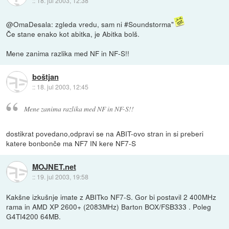
::
18. jul 2003, 12:38
@OmaDesala: zgleda vredu, sam ni #Soundstorma"
Če stane enako kot abitka, je Abitka bolš.
Mene zanima razlika med NF in NF-S!!
boštjan
::
18. jul 2003, 12:45
Mene zanima razlika med NF in NF-S!!
dostikrat povedano,odpravi se na ABIT-ovo stran in si preberi
katere bonbonče ma NF7 IN kere NF7-S
MOJNET.net
::
19. jul 2003, 19:58
Kakšne izkušnje imate z ABITko NF7-S. Gor bi postavil 2 400MHz
rama in AMD XP 2600+ (2083MHz) Barton BOX/FSB333 . Poleg
G4TI4200 64MB.