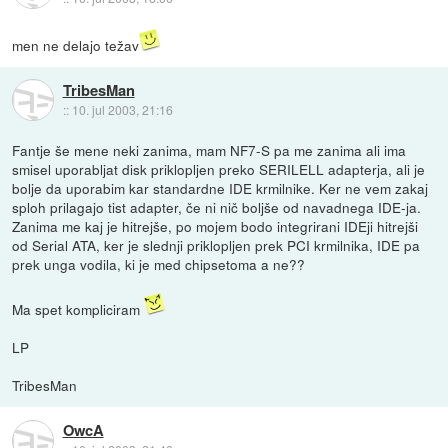
men ne delajo težav
TribesMan
::
10. jul 2003, 21:16
Fantje še mene neki zanima, mam NF7-S pa me zanima ali ima
smisel uporabljat disk priklopljen preko SERILELL adapterja, ali je
bolje da uporabim kar standardne IDE krmilnike. Ker ne vem zakaj
sploh prilagajo tist adapter, če ni nič boljše od navadnega IDE-ja.
Zanima me kaj je hitrejše, po mojem bodo integrirani IDEji hitrejši
od Serial ATA, ker je slednji priklopljen prek PCI krmilnika, IDE pa
prek unga vodila, ki je med chipsetoma a ne??
Ma spet kompliciram
LP
TribesMan
OwcA