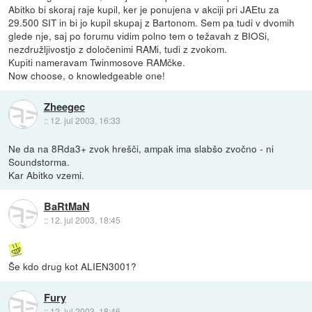
Abitko bi skoraj raje kupil, ker je ponujena v akciji pri JAEtu za
29.500 SIT in bi jo kupil skupaj z Bartonom. Sem pa tudi v dvomih
glede nje, saj po forumu vidim polno tem o težavah z BIOSi,
nezdružljivostjo z določenimi RAMi, tudi z zvokom.
Kupiti nameravam Twinmosove RAMčke.
Now choose, o knowledgeable one!
Zheegec
::
12. jul 2003, 16:33
Ne da na 8Rda3+ zvok hrešči, ampak ima slabšo zvočno - ni
Soundstorma.
Kar Abitko vzemi.
BaRtMaN
::
12. jul 2003, 18:45
Še kdo drug kot ALIEN3001?
Fury
::
12. jul 2003, 18:46