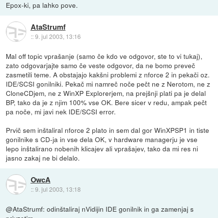
Epox-ki, pa lahko pove.
AtaStrumf
::
9. jul 2003, 13:16
Mal off topic vprašanje (samo če kdo ve odgovor, ste to vi tukaj),
zato odgovarjajte samo če veste odgovor, da ne bomo preveč
zasmetili teme. A obstajajo kakšni problemi z nforce 2 in pekači oz.
IDE/SCSI gonilniki. Pekač mi namreč noče pečt ne z Nerotom, ne z
CloneCDjem, ne z WinXP Explorerjem, na prejšnji plati pa je delal
BP, tako da je z njim 100% vse OK. Bere sicer v redu, ampak pečt
pa noče, mi javi nek IDE/SCSI error.
Prvič sem inštaliral nforce 2 plato in sem dal gor WinXPSP1 in tiste
gonilnike s CD-ja in vse dela OK, v hardware managerju je vse
lepo inštalirano nobenih klicajev ali vprašajev, tako da mi res ni
jasno zakaj ne bi delalo.
OwcA
::
9. jul 2003, 13:18
@AtaStrumf: odinštaliraj nVidijin IDE gonilnik in ga zamenjaj s
privzetim.