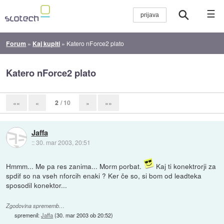
☰
Forum
»
Kaj kupiti
»
Katero nForce2 plato
Katero nForce2 plato
2
/ 10
««
«
»
»»
Jaffa
::
30. mar 2003, 20:51
Hmmm... Me pa res zanima... Morm porbat.
Kaj ti konektrorji za
spdif so na vseh nforcih enaki ? Ker če so, si bom od leadteka
sposodil konektor...
Zgodovina sprememb…
spremenil:
Jaffa
(
30. mar 2003 ob 20:52
)