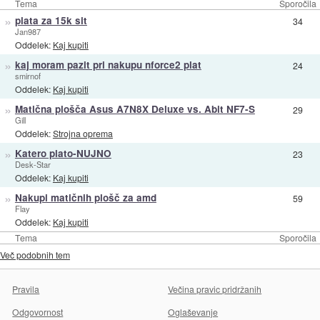
Tema
Sporočila
»
plata za 15k sit
34
Jan987
Oddelek:
Kaj kupiti
»
kaj moram pazit pri nakupu nforce2 plat
24
smirnof
Oddelek:
Kaj kupiti
»
Matična plošča Asus A7N8X Deluxe vs. Abit NF7-S
29
Gill
Oddelek:
Strojna oprema
»
Katero plato-NUJNO
23
Desk-Star
Oddelek:
Kaj kupiti
»
Nakupi matičnih plošč za amd
59
Flay
Oddelek:
Kaj kupiti
Tema
Sporočila
Več podobnih tem
Pravila
Večina pravic pridržanih
Odgovornost
Oglaševanje