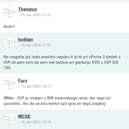
Thanatos
::
15. apr 2003, 17:47
filmih?
boštjan
::
15. apr 2003, 17:50
No mogoče jaz malo prehitro napiso in je to pri nForce 2 platah z
IGP ok.sam vem da sem mel težave pri gledanju DVD z IGP SiS
730.
Fury
::
15. apr 2003, 18:19
IBMer.. IGP je omejen z BW sistemskega rama, ker tega tut
uporabla.. tko da ce bos kerkol spil igral se tega izogibaj
MCSE
::
16. apr 2003, 10:15