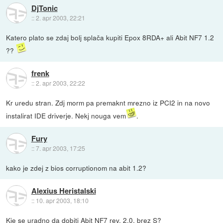
DjTonic
::
2. apr 2003, 22:21
Katero plato se zdaj bolj splača kupiti Epox 8RDA+ ali Abit NF7 1.2
??
frenk
::
2. apr 2003, 22:22
Kr uredu stran. Zdj morm pa premaknt mrezno iz PCI2 in na novo
instalirat IDE driverje. Nekj nouga vem
.
Fury
::
7. apr 2003, 17:25
kako je zdej z bios corruptionom na abit 1.2?
Alexius Heristalski
::
10. apr 2003, 18:10
Kje se uradno da dobiti Abit NF7 rev. 2.0, brez S?