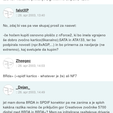
falotXP
::
26. apr 2003, 13:40
No, zdaj bi vas pa vse skupaj prosil za nasvet:
-če hočem kupiti osnovno ploščo z nForce2, ki bo imela vgrajeno
še dobro zvočno kartico(6kanalno);SATA in ATA133, ter bo
podpirala novosti (npr.8xAGP,...) in bo primerna za navijanje (ne
extremno), kaj svetujete da kupim?
Zheegec
::
26. apr 2003, 14:03
8Rda+ (+spidf kartico - whatever je že) ali NF7
_Dejan_
::
26. apr 2003, 14:49
jst mam doma 8RDA in SPDIF konektor pa me zanima a je sploh
kakšna razlika recimo če priključim gor Creativove zvočnike 5700
digital med 8RDA in 8RDA+? Mam pa inštalirane realtekove driverje