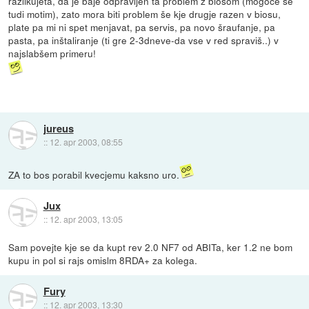
razlikujeta, da je baje odpravljen ta problem z biosom (mogoče se
tudi motim), zato mora biti problem še kje drugje razen v biosu,
plate pa mi ni spet menjavat, pa servis, pa novo šraufanje, pa
pasta, pa inštaliranje (ti gre 2-3dneve-da vse v red spraviš..) v
najslabšem primeru!
jureus
::
12. apr 2003, 08:55
ZA to bos porabil kvecjemu kaksno uro.
Jux
::
12. apr 2003, 13:05
Sam povejte kje se da kupt rev 2.0 NF7 od ABITa, ker 1.2 ne bom
kupu in pol si rajs omislm 8RDA+ za kolega.
Fury
::
12. apr 2003, 13:30