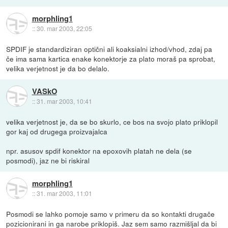
morphling1
::
30. mar 2003, 22:05
SPDIF je standardiziran optični ali koaksialni izhod/vhod, zdaj pa
če ima sama kartica enake konektorje za plato moraš pa sprobat,
velika verjetnost je da bo delalo.
VASkO
::
31. mar 2003, 10:41
velika verjetnost je, da se bo skurlo, ce bos na svojo plato priklopil
gor kaj od drugega proizvajalca
npr. asusov spdif konektor na epoxovih platah ne dela (se
posmodi), jaz ne bi riskiral
morphling1
::
31. mar 2003, 11:01
Posmodi se lahko pomoje samo v primeru da so kontakti drugače
pozicionirani in ga narobe priklopiš. Jaz sem samo razmišljal da bi