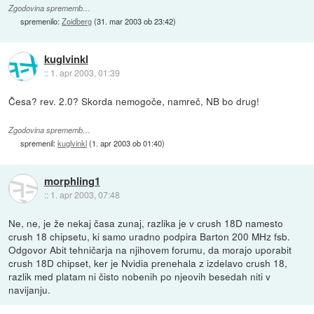
Zgodovina sprememb…
spremenilo:
Zoidberg
(
31. mar 2003 ob 23:42
)
kuglvinkl
::
1. apr 2003, 01:39
Česa? rev. 2.0? Skorda nemogoče, namreč, NB bo drug!
Zgodovina sprememb…
spremenil:
kuglvinkl
(
1. apr 2003 ob 01:40
)
morphling1
::
1. apr 2003, 07:48
Ne, ne, je že nekaj časa zunaj, razlika je v crush 18D namesto
crush 18 chipsetu, ki samo uradno podpira Barton 200 MHz fsb.
Odgovor Abit tehničarja na njihovem forumu, da morajo uporabit
crush 18D chipset, ker je Nvidia prenehala z izdelavo crush 18,
razlik med platam ni čisto nobenih po njeovih besedah niti v
navijanju.