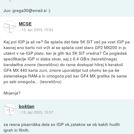
Jux: grega30@email.si :)
MCSE
::
15. apr 2003, 15:54
Kaj pol IGP ja ali ne? Se splača dat tiste 5K SIT več pa vzet IGP pa
kasnej eno karto not vržt al se splača vzet staro GF2 MX200 in jo
utaknt v ne-IGP plato, ker je glih tko 5K SIT vredna? Če pogledaš
specifikacije IGP ni slaba stvar, saj z 6.4 GB/s (teoretičnega)
bandwitha zmore (teoretično) do rama dostopat hitrej k kerakoli
GF4 MX 440 karta zuni, zmore uporabljat tud ohoho še-pa-še
sistemskega RAM-a in omogoča pač kar GF4 MX grafika že sama
po seb omogoča... (teoretično)
Mnjenja?
boštjan
::
15. apr 2003, 15:57
za resna pisarniška dela so IGP ok,zatakne se ob kakih hudih
igrah in filmih.