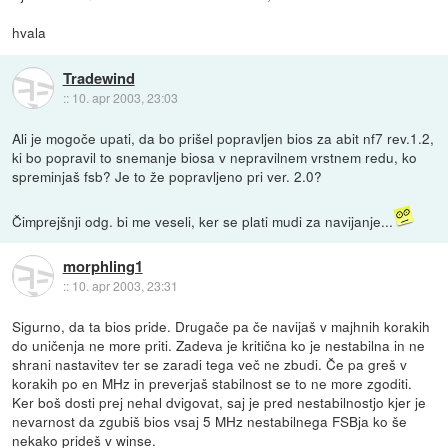
hvala
Tradewind
::
10. apr 2003, 23:03
Ali je mogoče upati, da bo prišel popravljen bios za abit nf7 rev.1.2,
ki bo popravil to snemanje biosa v nepravilnem vrstnem redu, ko
spreminjaš fsb? Je to že popravljeno pri ver. 2.0?
Čimprejšnji odg. bi me veseli, ker se plati mudi za navijanje...
morphling1
::
10. apr 2003, 23:31
Sigurno, da ta bios pride. Drugače pa če navijaš v majhnih korakih
do uničenja ne more priti. Zadeva je kritična ko je nestabilna in ne
shrani nastavitev ter se zaradi tega več ne zbudi. Če pa greš v
korakih po en MHz in preverjaš stabilnost se to ne more zgoditi.
Ker boš dosti prej nehal dvigovat, saj je pred nestabilnostjo kjer je
nevarnost da zgubiš bios vsaj 5 MHz nestabilnega FSBja ko še
nekako prideš v winse.