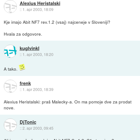
Alexius Heristalski
::
1. apr 2003, 18:09
Kje imajo Abit NF7 rev.1.2 (vsaj) najceneje v Sloveniji?
Hvala za odgovore.
kuglvinkl
::
1. apr 2003, 18:20
A tako.
frenk
::
1. apr 2003, 18:39
Alexius Heristalski: praš Malecky-a. On ma pomoje dve za prodat
nove.
DjTonic
::
2. apr 2003, 09:45