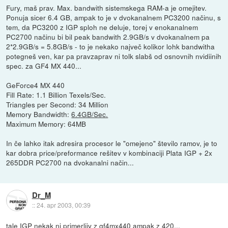
Fury, maš prav. Max. bandwith sistemskega RAM-a je omejitev.
Ponuja sicer 6.4 GB, ampak to je v dvokanalnem PC3200 načinu, s
tem, da PC3200 z IGP sploh ne deluje, torej v enokanalnem
PC2700 načinu bi bil peak bandwith 2.9GB/s v dvokanalnem pa
2*2.9GB/s = 5.8GB/s - to je nekako največ kolikor lohk bandwitha
potegneš ven, kar pa pravzaprav ni tolk slabš od osnovnih nvidiinih
spec. za GF4 MX 440...
GeForce4 MX 440
Fill Rate: 1.1 Billion Texels/Sec.
Triangles per Second: 34 Million
Memory Bandwidth:
6.4GB/Sec.
Maximum Memory: 64MB
In če lahko itak adresira procesor le "omejeno" število ramov, je to
kar dobra price/preformance rešitev v kombinaciji Plata IGP + 2x
265DDR PC2700 na dvokanalni način...
Dr_M
::
24. apr 2003, 00:39
tale IGP nekak ni primerljiv z gf4mx440 ampak z 420...