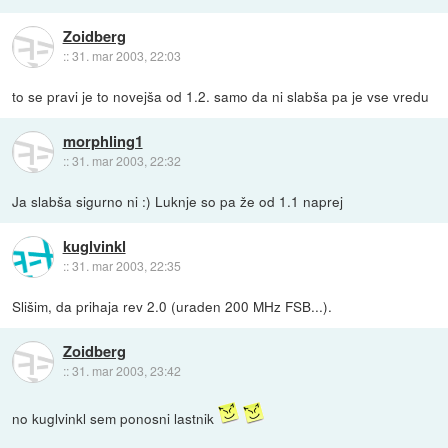
Zoidberg
::
31. mar 2003, 22:03
to se pravi je to novejša od 1.2. samo da ni slabša pa je vse vredu
morphling1
::
31. mar 2003, 22:32
Ja slabša sigurno ni :) Luknje so pa že od 1.1 naprej
kuglvinkl
::
31. mar 2003, 22:35
Slišim, da prihaja rev 2.0 (uraden 200 MHz FSB...).
Zoidberg
::
31. mar 2003, 23:42
no kuglvinkl sem ponosni lastnik