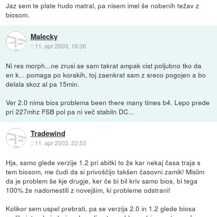
Jaz sem te plate hudo matral, pa nisem imel še nobenih težav z
biosom.
Malecky
::
11. apr 2003, 16:36
Ni res morph...ne zrusi se sam takrat ampak cist poljubno tko da
en k... pomaga po korakih, toj zaenkrat sam z sreco pogojen a bo
delala skoz al pa 15min.
Ver 2.0 nima bios problema been there many times b4. Lepo prede
pri 227mhz FSB pol pa ni več stabiln DC...
Tradewind
::
11. apr 2003, 22:53
Hja, samo glede verzije 1.2 pri abitki to že kar nekaj časa traja s
tem biosom, me čudi da si privoščijo takšen časovni zamik! Mislim
da je problem še kje drugje, ker če bi bil kriv samo bios, bi tega
100% že nadomestili z novejšim, ki probleme odstrani!
Kolikor sem uspel prebrati, pa se verzija 2.0 in 1.2 glede biosa