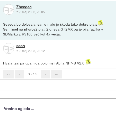
Zheegec
::
2. maj 2003, 23:05
Seveda bo delovala, samo malo je škoda tako dobre plate
Sem imel na nForce2 plati 2 dneva GF2MX pa je bila razlika v
3DMarku z R9100 več kot 4x večja.
sash
::
2. maj 2003, 23:12
Hvala, zaj pa upam da bojo meli Abita NF7-S V2.0
2
/ 10
««
«
»
»»
Vredno ogleda ...