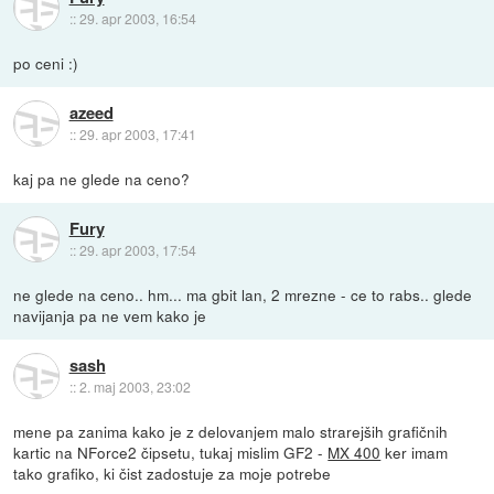
::
29. apr 2003, 16:54
po ceni :)
azeed
::
29. apr 2003, 17:41
kaj pa ne glede na ceno?
Fury
::
29. apr 2003, 17:54
ne glede na ceno.. hm... ma gbit lan, 2 mrezne - ce to rabs.. glede
navijanja pa ne vem kako je
sash
::
2. maj 2003, 23:02
mene pa zanima kako je z delovanjem malo strarejših grafičnih
kartic na NForce2 čipsetu, tukaj mislim GF2 -
MX 400
ker imam
tako grafiko, ki čist zadostuje za moje potrebe