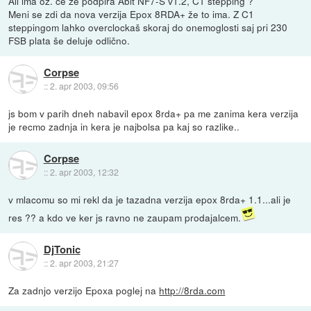
Ali ima oz. če že podpira Abit NF7-S v1.2, C1 stepping ?
Meni se zdi da nova verzija Epox 8RDA+ že to ima. Z C1
steppingom lahko overclockaš skoraj do onemoglosti saj pri 230
FSB plata še deluje odlično.
Corpse
::
2. apr 2003, 09:56
js bom v parih dneh nabavil epox 8rda+ pa me zanima kera verzija
je recmo zadnja in kera je najbolsa pa kaj so razlike..
Corpse
::
2. apr 2003, 12:32
v mlacomu so mi rekl da je tazadna verzija epox 8rda+ 1.1...ali je
res ?? a kdo ve ker js ravno ne zaupam prodajalcem.
DjTonic
::
2. apr 2003, 21:27
Za zadnjo verzijo Epoxa poglej na
http://8rda.com