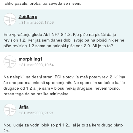
lahko pasalo, probal pa seveda še nisem.
Zoidberg
::
31. mar 2003, 17:59
Eno vprašanje glede Abit NF7-S 1.2. Kje piše na plošči da je
revision 1.2. Ker jaz sem danes dobil svojo pa na plošči nikjer ne
piše revision 1.2 samo na nalepki piše ver. 2.0. Ali je to to?
morphling1
::
31. mar 2003, 19:54
Na nalepki, na desni strani PCI slotov, ja maš potem rev. 2, ki ima
še ene par malenkosti spremenjenih. Ne spomnim se točno kaj je
drugače od 1.2 al je sam v biosu nekaj drugače, nevem točno,
razen tega da so razlike minimalne.
Jaffa
::
31. mar 2003, 21:21
Npr. luknje za vodni blok so pri 1.2... al je to za kero drugo plato
že...