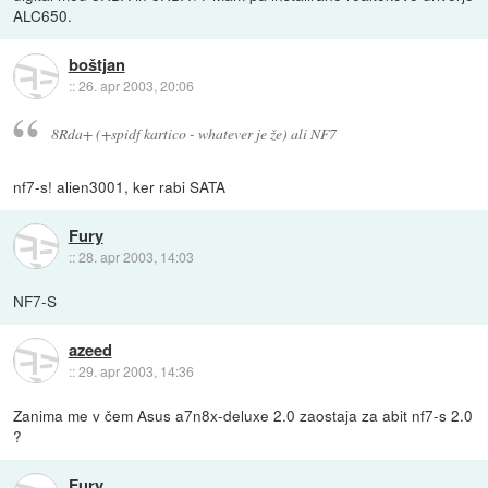
ALC650.
boštjan
::
26. apr 2003, 20:06
8Rda+ (+spidf kartico - whatever je že) ali NF7
nf7-s! alien3001, ker rabi SATA
Fury
::
28. apr 2003, 14:03
NF7-S
azeed
::
29. apr 2003, 14:36
Zanima me v čem Asus a7n8x-deluxe 2.0 zaostaja za abit nf7-s 2.0
?
Fury